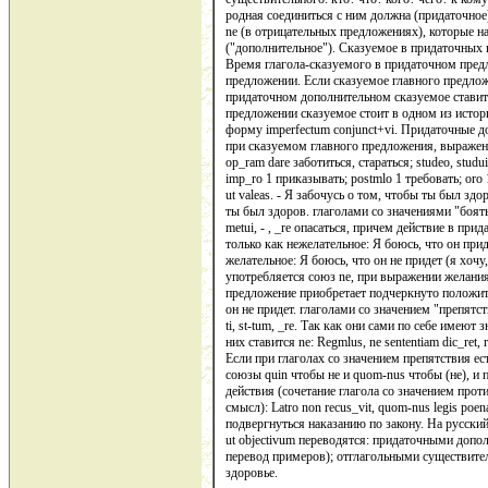
родная соединиться с ним должна (придаточное
ne (в отрицательных предложениях), которые на
("дополнительное"). Сказуемое в придаточных 
Время глагола-сказуемого в придаточном пред
предложении. Если сказуемое главного предлож
придаточном дополнительном сказуемое ставится
предложении сказуемое стоит в одном из истор
форму imperfectum conjunct+vi. Придаточные 
при сказуемом главного предложения, выраженн
op_ram dare заботиться, стараться; studeo, studui
imp_ro 1 приказывать; postmlo 1 требовать; oro 1;
ut valeas. - Я забочусь о том, чтобы ты был здор
ты был здоров. глаголами со значениями "бояться"
metui, - , _re опасаться, причем действие в п
только как нежелательное: Я боюсь, что он прид
желательное: Я боюсь, что он не придет (я хо
употребляется союз ne, при выражении желания
предложение приобретает подчеркнуто положител
он не придет. глаголами со значением "препятствова
ti, st-tum, _re. Так как они сами по себе имеют
них ставится ne: Regmlus, ne sententiam dic_ret,
Если при глаголах со значением препятствия ес
союзы quin чтобы не и quom-nus чтобы (не), и
действия (сочетание глагола со значением про
смысл): Latro non recus_vit, quom-nus legis poe
подвергнуться наказанию по закону. На русск
ut objectivum переводятся: придаточными доп
перевод примеров); отглагольными существител
здоровье.