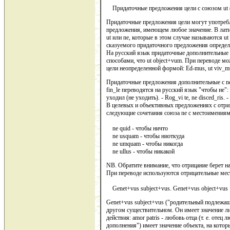
Придаточные предложения цели с союзом ut (n
Придаточные предложения цели могут употребл
предложения, имеющем любое значение. В лат
ut или ne, которые в этом случае называются ut 
сказуемого придаточного предложения определя
На русский язык придаточные дополнительные п
способами, что ut object+vum. При переводе м
цели неопределенной формой: Ed-mus, ut viv_m
Придаточные предложения дополнительные с ne 
fin_le переводятся на русский язык "чтобы не": 
уходил (не уходить). - Rog_vi te, ne disced_ris.
В целевых и объективных предложениях с отр
следующие сочетания союза ne с местоимениями
ne quid - чтобы ничто
ne usquam - чтобы ниоткуда
ne umquam - чтобы никогда
ne ullus - чтобы никакой
NB. Обратите внимание, что отрицание берет на
При переводе используются отрицательные мес
Genet+vus subject+vus. Genet+vus object+vus
Genet+vus subject+vus ("родительный подлежащ
другом существительном. Он имеет значение лиц
действия: amor patris - любовь отца (т. е. отец
дополнения") имеет значение объекта, на которы