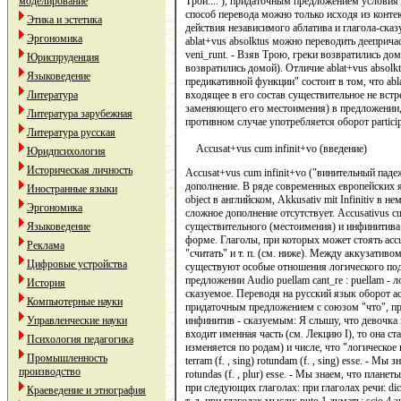
моделирование
Трои.... ), придаточным предложением условия (
способ перевода можно только исходя из конте
Этика и эстетика
действия независимого аблатива и глагола-ска
Эргономика
ablat+vus absolktus можно переводить деепричас
veni_runt. - Взяв Трою, греки возвратились дом
Юриспруденция
возвратились домой). Отличие ablat+vus absolk
Языковедение
предикативной функции" состоит в том, что abla
Литература
входящее в его состав существительное не встр
заменяющего его местоимения) в предложении, 
Литература зарубежная
противном случае употребляется оборот partici
Литература русская
Accusat+vus cum infinit+vo (введение)
Юридпсихология
Историческая личность
Accusat+vus cum infinit+vo ("винительный пад
дополнение. В ряде современных европейских 
Иностранные языки
object в английском, Akkusativ mit Infinitiv в не
Эргономика
сложное дополнение отсутствует. Accusativus cu
Языковедение
существительного (местоимения) и инфинитива г
форме. Глаголы, при которых может стоять accus
Реклама
"считать" и т. п. (см. ниже). Между аккузатив
Цифровые устройства
существуют особые отношения логического под
предложении Audio puellam cant_re : puellam - л
История
сказуемое. Переводя на русский язык оборот ac
Компьютерные науки
придаточным предложением с союзом "что", пр
Управленческие науки
инфинитив - сказуемым: Я слышу, что девочка п
входит именная часть (см. Лекцию I), то она ст
Психология педагогика
изменяется по родам) и числе, что "логическое 
Промышленность
terram (f. , sing) rotundam (f. , sing) esse. - Мы 
производство
rotundas (f. , plur) esse. - Мы знаем, что плане
при следующих глаголах: при глаголах речи: dico,
Краеведение и этнография