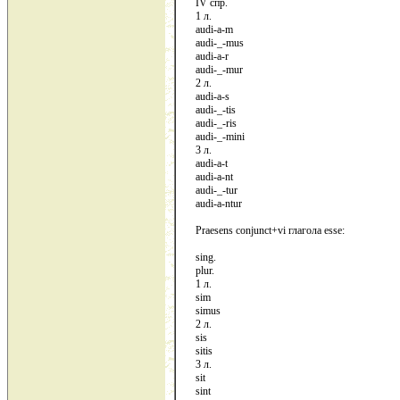
IV спр.
1 л.
audi-a-m
audi-_-mus
audi-a-r
audi-_-mur
2 л.
audi-a-s
audi-_-tis
audi-_-ris
audi-_-mini
3 л.
audi-a-t
audi-a-nt
audi-_-tur
audi-a-ntur
Praesens conjunct+vi глaгола esse:
sing.
plur.
1 л.
sim
simus
2 л.
sis
sitis
3 л.
sit
sint