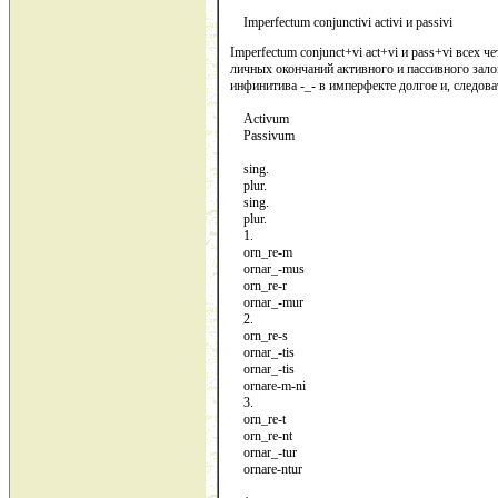
Imperfectum conjunctivi activi и passivi
Imperfectum conjunct+vi act+vi и pass+vi всех
личных окончаний активного и пассивного залогов
инфинитива -_- в имперфекте долгое и, следова
Activum
Passivum
sing.
plur.
sing.
plur.
1.
orn_re-m
ornar_-mus
orn_re-r
ornar_-mur
2.
orn_re-s
ornar_-tis
ornar_-tis
ornare-m-ni
3.
orn_re-t
orn_re-nt
ornar_-tur
ornare-ntur