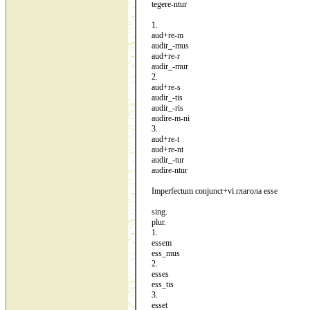
tegere-ntur
1.
aud+re-m
audir_-mus
aud+re-r
audir_-mur
2.
aud+re-s
audir_-tis
audir_-ris
audire-m-ni
3.
aud+re-t
aud+re-nt
audir_-tur
audire-ntur
Imperfectum conjunct+vi глагола esse
sing.
plur.
1.
essem
ess_mus
2.
esses
ess_tis
3.
esset