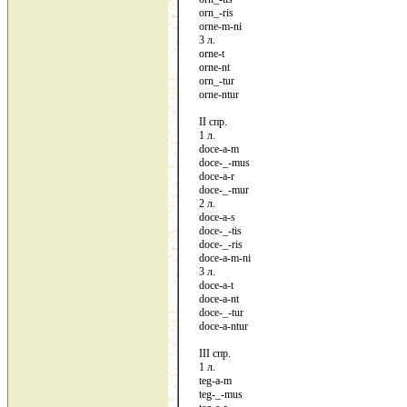
orn_-ris
orne-m-ni
3 л.
orne-t
orne-nt
orn_-tur
orne-ntur
II спр.
1 л.
doce-a-m
doce-_-mus
doce-a-r
doce-_-mur
2 л.
doce-a-s
doce-_-tis
doce-_-ris
doce-a-m-ni
3 л.
doce-a-t
doce-a-nt
doce-_-tur
doce-a-ntur
III спр.
1 л.
teg-a-m
teg-_-mus