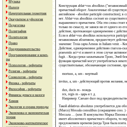
Музыка
Конструкция ablat+vus absolktus ("независимы
Налоги
причастный оборот. Аналогичные ей существую
Начертательная геометрия
английском - absolute participle construction)
нет. Ablat+vus absolktus состоит из существите
Оккультизм и уфология
выраженного причастием. Оба эти слова стоят 
Педагогика
только по смыслу, не завися ни от одного из ег
Полиграфия
действие, протекающее одновременно с действи
Если в ablat+vus absolktus используется particip
Политология
независимым аблативом, предшествует действи
Право
значение: Troia capta Aeneas in Italiam venit. -
Действие, одновременное действию глагола-ска
Предпринимательство
praesentis act+vi и имеет в этом случае активное
Программирование и комп-
fugit. - Когда греки захватывали Трою, Эней беж
ры
функции причастий могут употребляться некот
Психология - рефераты
существительные, обозначающие состояние, проф
Религия - рефераты
mortuus, a, um - мертвый
Социология - рефераты
invitus, a, um - действующий против желания, неох
Физика - рефераты
Философия - рефераты
dux, ducis m - вождь
rex, regis m - царь и т. д.
Финансы деньги и налоги
Например: Caesare duce под предводительств
Химия
Такой ablativus absolutus употребляется для обо
Экология и охрана природы
(Marco) Messala consulibus (сокращенно coss. 
Экономика и экономическая
Мессала .... (или: В консульство Марка Пизона 
теория
имеет абсолютного причастного оборота, то пер
Экономико-математическое
предложением времени (когда Троя была взята..