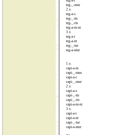
teg-a-r
teg-_-mur
2 л.
teg-a-s
teg-_-tis
teg-_-ris
teg-a-m-ni
3 л.
teg-a-t
teg-a-nt
teg-_-tur
teg-a-ntur
1 л.
capi-a-m
capi-_-mus
capi-a-r
capi-_-mur
2 л.
capi-a-s
capi-_-tis
capi-_-ris
capi-a-m-ni
3 л.
capi-a-t
capi-a-nt
capi-_-tur
capi-a-ntur