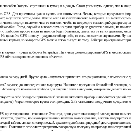
способен "видеть" спутники и в туман, и в дождь. Стоит упомянуть, однако, что в мокр
ать GPS. Для приемника нужно купить или сшить чехол. Чехлы, которые предлагают фи
ет, а сушится потом долго. Лучше чехол из синтетического материала. Он может скрыв
сли чехол изнутри выложен чем-то мягким, чтобы не повредить стекло прибора при случ
 карабин. Тогда, случайно выскользнув из руки, прибор не ударится о камни, не покати
ол с прибором просто висит на шее, он будет болтаться, цепляться за ветки деревьев, м
 Не цепляйте GPS к поясу – ухудшите обзор неба, то есть, контакт со спутниками. Лучш
мный карман, из которого GPS можно легко вынуть на ходу. Байкеры пристраивают при
ли в карман – лучше поберечь батарейки. Ни к чему демонстрировать GPS в местах скоп
GPS вблизи охраняемых военных объектов.
но за пару дней. Другое дело – научиться применять его рационально, в комплексе с 
ать" заранее, до многодневного маршрута. Начните с прогулки в ближайший лесопарк, 
 Используйте показания прибора для сверки с теми выводами, которые вы делаете по ка
твуют на себе "синдром притяжения" желание включать прибор и любоваться умной стре
так далее). Через некоторое время это проходит. GPS становится подручным средством 
S-ориентировании – геокэшинг. Это игра, одни участники которой закладывают на мест
 кажется, простой, но некоторые тайники искусно замаскированы, а чтобы подобраться
каждый тайник связан с исторической, архитектурной или природной достопримечательн
бинки. Геокэшинг позволяет превратить воскресную прогулку на природе или спортивны