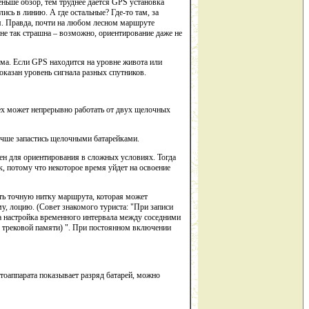
еньше обзор, тем труднее дается GPS установка
сь в линию. А где остальные? Где-то там, за
ся. Правда, почти на любом лесном маршруте
не так страшна – возможно, ориентирование даже не
ма. Если GPS находится на уровне живота или
казан уровень сигнала разных спутников.
rex может непрерывно работать от двух щелочных
учше запастись щелочными батарейками.
жен для ориентирования в сложных условиях. Тогда
, потому что некоторое время уйдет на освоение
ать точную нитку маршрута, которая может
у, лоцию. (Совет знакомого туриста: "При записи
а настройка временного интервала между соседними
в трековой памяти) ". При постоянном включении
отоаппарата показывает разряд батарей, можно