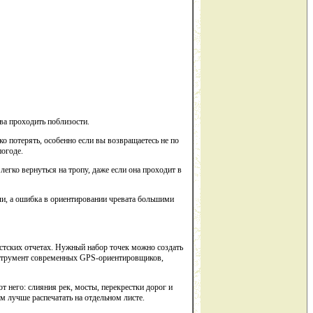
ова проходить поблизости.
о потерять, особенно если вы возвращаетесь не по
погоде.
легко вернуться на тропу, даже если она проходит в
ли, а ошибка в ориентировании чревата большими
стских отчетах. Нужный набор точек можно создать
инструмент современных GPS-ориентировщиков,
 него: слияния рек, мосты, перекрестки дорог и
м лучше распечатать на отдельном листе.