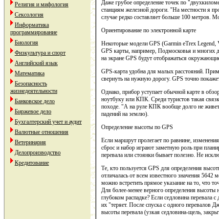
Даже грубое определение точек по "двухкилом
Религия и мифология
станциям железной дороги. "На местности я пр
Сексология
случае редко составляет больше 100 метров. Мо
Информатика
Ориентирование по электронной карте
программирование
Биология
Некоторые модели GPS (Garmin eTrex Legend, 
GPS карты, например, Подмосковья и многих д
Физкультура и спорт
на экране GPS будут отображаться окружающие 
Английский язык
GPS-карта удобна для малых расстояний. Приме
Математика
свернуть на нужную дорогу. GPS точно покаже
Безопасность
жизнедеятельности
Однако, прибор уступает обычной карте в обзо
ноутбуку или КПК. Среди туристов такая связк
Банковское дело
походе. "А на руле КПК вообще долго не живет 
Биржевое дело
падений на землю).
Бухгалтерский учет и аудит
Определение высоты по GPS
Валютные отношения
Если маршрут пролегает по равнине, изменения
Ветеринария
сброс и набор играют заметную роль при плани
Делопроизводство
перевала или стоянки бывает полезно. Не искл
Кредитование
Те, кто пользуется GPS для определения высот
отличалась от всем известного значения 5642 
можно встретить прямое указание на то, что т
Для более-менее верного определения высоты н
глубоком распадке? Если седловина перевала с
их "теряет. После спуска с одного перевалов 
высоты перевала (узкая седловина-щель, закры