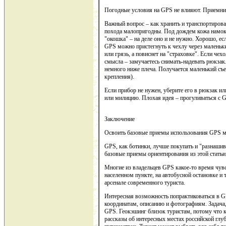
Погодные условия на GPS не влияют. Приемник 
Важный вопрос – как хранить и транспортиров
похода малопригодны. Под дождем кожа намока
"окошка" – на деле оно и не нужно. Хорошо, е
GPS можно пристегнуть к чехлу через маленький
или грязь, а повиснет на "страховке". Если чех
смысла – замучаетесь снимать-надевать рюкзак.
немного ниже плеча. Получается маленький съе
крепления).
Если прибор не нужен, уберите его в рюкзак и
или милицию. Плохая идея – прогуливаться с 
Заключение
Освоить базовые приемы использования GPS мож
GPS, как ботинки, лучше покупать и "разнашив
базовые приемы ориентирования из этой статьи.
Многие из владельцев GPS какое-то время чувс
населенном пункте, на автобусной остановке и 
арсенале современного туриста.
Интересная возможность попрактиковаться в GP
координатам, описанию и фотографиям. Задача,
GPS. Геокэшинг близок туристам, потому что 
рассказы об интересных местах российской глу