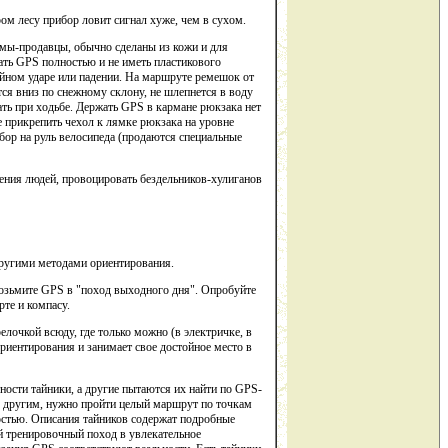
ом лесу прибор ловит сигнал хуже, чем в сухом.
рмы-продавцы, обычно сделаны из кожи и для
ать GPS полностью и не иметь пластикового
айном ударе или падении. На маршруте ремешок от
тся вниз по снежному склону, не шлепнется в воду
ешать при ходьбе. Держать GPS в кармане рюкзака нет
е прикрепить чехол к лямке рюкзака на уровне
бор на руль велосипеда (продаются специальные
ления людей, провоцировать бездельников-хулиганов
другими методами ориентирования.
возьмите GPS в "поход выходного дня". Опробуйте
рте и компасу.
лочкой всюду, где только можно (в электричке, в
ориентирования и занимает свое достойное место в
ности тайники, а другие пытаются их найти по GPS-
 к другим, нужно пройти целый маршрут по точкам
остью. Описания тайников содержат подробные
й тренировочный поход в увлекательное