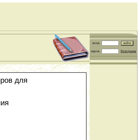
логин:
пароль:
Регистрация
оров для
ния