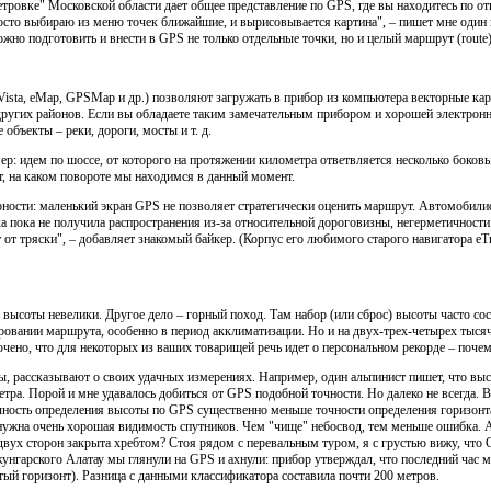
етровке" Московской области дает общее представление по GPS, где вы находитесь по
осто выбираю из меню точек ближайшие, и вырисовывается картина", – пишет мне один 
жно подготовить и внести в GPS не только отдельные точки, но и целый маршрут (route)
Vista, eMap, GPSMap и др.) позволяют загружать в прибор из компьютера векторные ка
ругих районов. Если вы обладаете таким замечательным прибором и хорошей электронно
объекты – реки, дороги, мосты и т. д.
р: идем по шоссе, от которого на протяжении километра ответвляется несколько боковы
т, на каком повороте мы находимся в данный момент.
рности: маленький экран GPS не позволяет стратегически оценить маршрут. Автомобил
а пока не получила распространения из-за относительной дороговизны, негерметичнос
от тряски", – добавляет знакомый байкер. (Корпус его любимого старого навигатора eTr
 высоты невелики. Другое дело – горный поход. Там набор (или сброс) высоты часто со
ровании маршрута, особенно в период акклиматизации. Но и на двух-трех-четырех тысяч
ючено, что для некоторых из ваших товарищей речь идет о персональном рекорде – почем
ы, рассказывают о своих удачных измерениях. Например, один альпинист пишет, что выс
метра. Порой и мне удавалось добиться от GPS подобной точности. Но далеко не всегда.
очность определения высоты по GPS существенно меньше точности определения горизонт
ужна очень хорошая видимость спутников. Чем "чище" небосвод, тем меньше ошибка. А 
 двух сторон закрыта хребтом? Стоя рядом с перевальным туром, я с грустью вижу, что 
Джунгарского Алатау мы глянули на GPS и ахнули: прибор утверждал, что последний ча
тый горизонт). Разница с данными классификатора составила почти 200 метров.