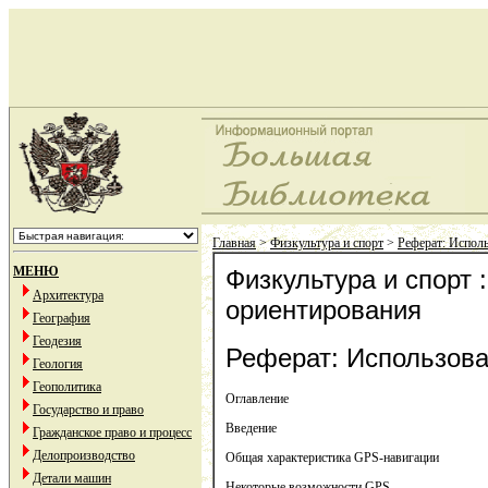
Главная
>
Физкультура и спорт
>
Реферат: Испол
МЕНЮ
Физкультура и спорт
Архитектура
ориентирования
География
Геодезия
Реферат: Использова
Геология
Геополитика
Оглавление
Государство и право
Введение
Гражданское право и процесс
Делопроизводство
Общая характеристика GPS-навигации
Детали машин
Некоторые возможности GPS