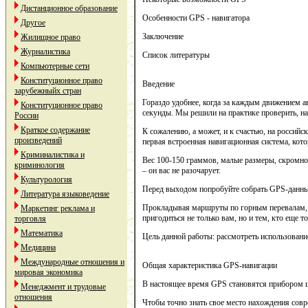
Дистанционное образование
Особенности GPS - навигатора
Другое
Заключение
Жилищное право
Журналистика
Список литературы
Компьютерные сети
Конституционное право
Введение
зарубежныйх стран
Гораздо удобнее, когда за каждым движением а
Конституционное право
секунды. Мы решили на практике проверить, на
России
Краткое содержание
К сожалению, а может, и к счастью, на росси
произведений
первая встроенная навигационная система, кот
Криминалистика и
Вес 100-150 граммов, малые размеры, скромное
криминология
– он вас не разочарует.
Культурология
Перед выходом попробуйте собрать GPS-данные
Литература языковедение
Прокладывая маршруты по горным перевалам, 
Маркетинг реклама и
пригодиться не только вам, но и тем, кто еще т
торговля
Математика
Цель данной работы: рассмотреть использован
Медицина
Международные отношения и
Общая характеристика GPS-навигации
мировая экономика
В настоящее время GPS становятся прибором ш
Менеджмент и трудовые
отношения
Чтобы точно знать свое место нахождения совре