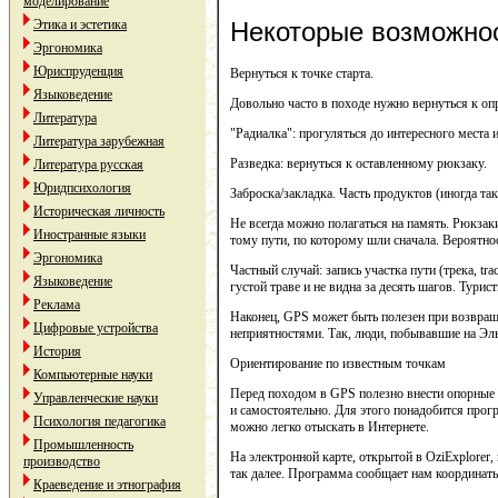
моделирование
Этика и эстетика
Некоторые возможно
Эргономика
Юриспруденция
Вернуться к точке старта.
Языковедение
Довольно часто в походе нужно вернуться к оп
Литература
"Радиалка": прогуляться до интересного места и
Литература зарубежная
Разведка: вернуться к оставленному рюкзаку.
Литература русская
Юридпсихология
Заброска/закладка. Часть продуктов (иногда так
Историческая личность
Не всегда можно полагаться на память. Рюкзак
Иностранные языки
тому пути, по которому шли сначала. Вероятно
Эргономика
Частный случай: запись участка пути (трека, t
Языковедение
густой траве и не видна за десять шагов. Тур
Реклама
Наконец, GPS может быть полезен при возвраще
Цифровые устройства
неприятностями. Так, люди, побывавшие на Эл
История
Ориентирование по известным точкам
Компьютерные науки
Перед походом в GPS полезно внести опорные т
Управленческие науки
и самостоятельно. Для этого понадобится прог
Психология педагогика
можно легко отыскать в Интернете.
Промышленность
На электронной карте, открытой в OziExplorer
производство
так далее. Программа сообщает нам координаты
Краеведение и этнография