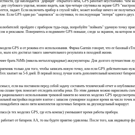
местности, где наблюдается "дефицит" открытого неба, GPS работает неустойчиво. Чем м
дну глубокого ущелья, можно видеть, как три-четыре спутника на экране GPS "выстроили
меется, падает. Если включить прибор в глухой тайге, может вообще ничего не получить
ом. Если GPS один раз "зацепился" за спутники, то последующая "потеря" одного-двух 
олюбителей: пройдите с прибором туда-сюда, попробуйте "поймать" удачную точку прие
ом и рюкзаком. Повернитесь и поднимите GPS повыше, следя за экраном, на котором по
 модели GPS и от режима его использования. Фирма Garmin говорит, что ее базовый eT
но, мало кто достигал такого замечательного результата в походной жизни.
нее брать NiMh (никель-металлгидридные) аккумуляторы. Для долгого путешествия л
риемник только для того, чтобы записать новую точку, или если GPS действительно ну
rex хватает на 5-6 дней. В первый поход лучше взять дополнительный комплект батареек
ысл, если вы поставили перед собой задачу составить технический отчет и опубликов
 на сплаве трек помогает отследить изгибы реки. По этим данным можно нарисовать схем
Для рационального использования трековой памяти во многих моделях GPS предусмотрен
ильной настройки поделите взятое с запасом суммарное ходовое время на число точек 
C понадобится около пяти комплектов щелочных батареек на двухнедельный маршрут.
паса (в тех моделях GPS, где есть компас) уменьшают время работы прибора.
 работает от батареек AA, то вы будете приятно удивлены. После того, как индикатор ф