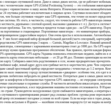
о с помощью спутниковой связи. Даже в самых диких местах, где не работают мобильные
ии с человеческим лицом GPS (Global Positioning System) — это глобальная навигацио
сходна с «пришествием» в нашу жизнь Интернета. Изначально несколько низкоорбиталь
ас 24 спутника работают исключительно в мирных целях. Спутники позволяют обладат
этом, чем больше спутников «видит» ваш GPS-приемник, тем точнее он может определит
ю системы. Из этого, в частности, следует, что точность работы GPS-навигатора снижа
местности, деревьями с плотной кроной, высокими зданиями и т. п.). Доступ к систем
ские проблемы. Так что, тратиться придется только один раз – на GPS-навигатор. Порт
 на портативные и стационарные. Портативные навигаторы – это миниатюрные приборы,
онепроницаемом ударостойком корпусе. Они очень просты в использовании. Автомобил
. У них более широкий набор функций большой дисплей (часто сенсорный), картографи
 представлены GPS-навигаторы 3 марок — Garmin, Magellan и Lowrance. Нижний ценовой
навигаторы, совмещенные с карманными компьютерами стоят до 1000 дол. На GPS-карт
гатору нужно правильно программное обеспечение. Как правило, прочти каждая фирма-
S-ориентирования. GPS-карты Украины появились относительно недавно, найти их в св
тоимость карты относительно небольшая — от 20 до 90 дол. Помимо ориентации на местн
вою карту. Собираясь навестить родственников в селе, можно предварительно прочертить
юбимое кафе, новый адрес друга или грибные места в окрестностях дачи. Чем современн
 даже самый простенький прибор определяет координаты с точностью до 1-2 метров. 
ии по мало знакомому городу путешественникам-«дикарям»: особенно тем, кто едет в 
прочим любителям побродить по дикой местности. Потеряться даже в самых диких мест
дит за комфортом и безопасностью туристов GPS–навигатор — не очередная электронна
ичные спасательные и охранные службы. В частности автомобили инкассаторов, налоговы
егче ориентироваться, и все передвижения машины постоянно отслеживаются. В Израи
по стране. Руководители экскурсионных групп снабжаются навигаторами, а операторы 
 спутникового ориентирования решают ряд сложных проблем: группы реже пересекаются
й центр отслеживают погодные условия по всей стране. Если на море или в горах дождь
 что очень актуально в Израиле — малейшие отклонения маршрута тут же видны на контр