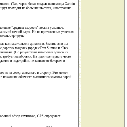
ников. (Так, черно-белая модель навигатора Garmin
ршрут проходит на больших высотах, и построение
онятие "средняя скорость" весьма условное.
а самой точной карте. Но на протяженных участках
енивать маршруты.
ль компаса только в движении. Значит, если вы
ее дорогих моделях (вроде eTrex Summit и eTrex
юченным. (По результатам измерений одного из
с требует калибровки. На практике туристу часто
ется в подстройке, не зависит от батареек и
т не на север, а немного в сторону. Это может
 в показания обычного магнитного компаса порой
 хороший обзор спутников, GPS определяет