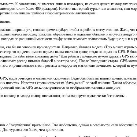
льтиметр. К сожалению, он имеется лишь в некоторых, не самых дешевых моделях прием
ьтиметром стоит более 400 долларов). Но если вы горный турист или альпинист, ваш ма
ратите внимание на приборы с барометрическим альтиметром.
инания.
жения и прикинуть, сколько времени уйдет, чтобы подойти к месту стоянки. Жаль, что п
лишние полчаса на обход прижима, образованного недавним обвалом и отсутствующего н
 походах по равнинной местности эта функция помогает планировать будущие дни и оц
но, что бы ни говорили производители. Например, базовая модель eTrex может играть ро
е север, то придется вместо отдыха вышагивать по тропе, глядя на экранчик GPS. В бол
авдывает ли себя такое вложение денег? Для работы с компасом нужно держать GPS вкл
еличивает расход питания батарей в полтора раза). После "холодного старта" GPS-компа
ля этого лучше пользоваться простым и недорогим магнитным компасом, который не нужда
PS, когда речь идет о магнитном склонении. Ведь обычный магнитный компас показывае
ких широтах. Известны случаи серьезных "блужданий" по этой причине. Таким образом,
троенный компас GPS легко настраивается на отображение истинных азимутов.
и восхода и захода солнца впечатляют, но на маршруте практически бесполезны.
ния о "загрублении" приемников. Это любопытно, однако в реальности, если обеспечен
. Для туризма это более, чем достаточно.