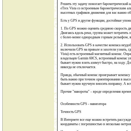
Решить эту задачу помогает барометрический а
eTrex Vista со встроенным барометрическим ал
высотных графиков движения для вас важно об
Есть у GPS и другие функции, достойные упом
1. По GPS можно оценить среднюю скорость дви
Двигаясь вдоль реки, группа может потратить 
с более-менее однородным горным рельефом, в
2. Использовать GPS в качестве компаса неудоб
включили GPS на привале и захотели узнать, гд
Vista) есть встроенный магнитный компас. Опр
владельцев Garmin 60CS, встроенный компас ув
бывает нужно взять азимут быстро, на ходу. Д
никогда не отключается.
Правда, обычный компас проигрывает компасу G
быть важно при точном ориентировании в высо
бывает нужно вручную вносить поправку. А вс
Прочие "навороты" – вроде определения времен
Особенности GPS - навигатора
Точность GPS
В Интернете все еще можно встретить рассужде
координаты с погрешностью в несколько метров