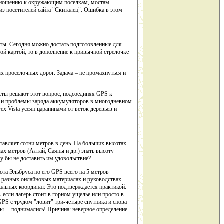
 отношению к окружающим поселкам, мостам
из посетителей сайта "Скиталец". Ошибка в этом
.
рты. Сегодня можно достать подготовленные для
й картой, то в дополнение к привычной стрелочке
х проселочных дорог. Задача – не промахнуться и
исты решают этот вопрос, подсоединяя GPS к
ти и проблемы заряда аккумуляторов в многодневном
ex Vista усеян царапинами от веток деревьев и
ставляет сотни метров в день. На больших высотах
ах метров (Алтай, Саяны и др.) знать высоту
у бы не доставить им удовольствие?
ота Эльбруса по его GPS всего на 5 метров
 В разных онлайновых материалах и руководствах
альных координат. Это подтверждается практикой.
если лагерь стоит в горном ущелье или просто в
GPS с трудом "ловит" три-четыре спутника и снова
с мы… поднимались! Причина: неверное определение