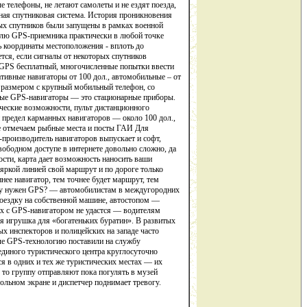
 телефоны, не летают самолеты и не ездят поезда,
нная спутниковая система. История проникновения
ных спутников были запущены в рамках военной
елю GPS-приемника практически в любой точке
ь координаты местоположения - вплоть до
ется, если сигналы от некоторых спутников
е GPS бесплатный, многочисленные попытки ввести
ативные навигаторы от 100 дол., автомобильные – от
 размером с крупный мобильный телефон, со
ьные GPS-навигаторы — это стационарные приборы.
ческие возможности, пульт дистанционного
 предел карманных навигаторов — около 100 дол.,
е отмечаем рыбные места и посты ГАИ Для
производитель навигаторов выпускает и софт,
ободном доступе в интернете довольно сложно, да
ости, карта дает возможность наносить ваши
 яркой линией свой маршрут и по дороге только
ее навигатор, тем точнее будет маршрут, тем
Кому нужен GPS? — автомобилистам в междугородних
поездку на собственной машине, автостопом —
ах с GPS-навигатором не удастся — водителям
я игрушка для «богатеньких буратин». В развитых
х инспекторов и полицейских на западе часто
ле GPS-технологию поставили на службу
единого туристического центра круглосуточно
 в одних и тех же туристических местах — их
, то группу отправляют пока погулять в музей
ольном экране и диспетчер поднимает тревогу.