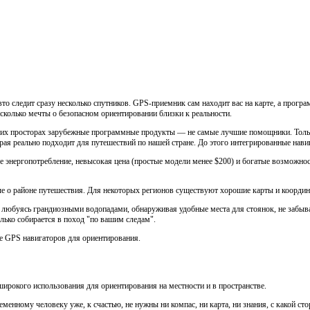
вто следит сразу несколько спутников. GPS-приемник сам находит вас на карте, а прог
сколько мечты о безопасном ориентировании близки к реальности.
йских просторах зарубежные программные продукты — не самые лучшие помощники. Тол
орая реально подходит для путешествий по нашей стране. До этого интегрированные нав
 энергопотребление, невысокая цена (простые модели менее $200) и богатые возможнос
 о районе путешествия. Для некоторых регионов существуют хорошие карты и координ
любуясь грандиозными водопадами, обнаруживая удобные места для стоянок, не забыв
олько собирается в поход "по вашим следам".
ие GPS навигаторов для ориентирования.
ирокого использования для ориентирования на местности и в пространстве.
менному человеку уже, к счастью, не нужны ни компас, ни карта, ни знания, с какой ст