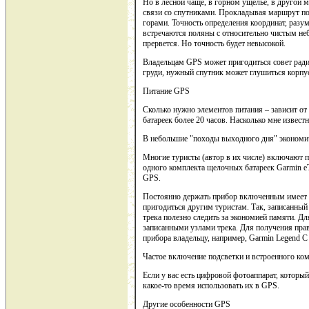
Но в лесной чаще, в горном ущелье, в другой 
связи со спутниками. Прокладывая маршрут по 
горами. Точность определения координат, разу
встречаются поляны с относительно чистым неб
прервется. Но точность будет невысокой.
Владельцам GPS может пригодиться совет ради
груди, нужный спутник может глушиться корпус
Питание GPS
Сколько нужно элементов питания – зависит от
батареек более 20 часов. Насколько мне извест
В небольшие "походы выходного дня" экономич
Многие туристы (автор в их числе) включают п
одного комплекта щелочных батареек Garmin eT
GPS.
Постоянно держать прибор включенным имеет см
пригодиться другим туристам. Так, записанный
трека полезно следить за экономией памяти. 
записанными узлами трека. Для получения прав
прибора владельцу, например, Garmin Legend 
Частое включение подсветки и встроенного ком
Если у вас есть цифровой фотоаппарат, который
какое-то время использовать их в GPS.
Другие особенности GPS