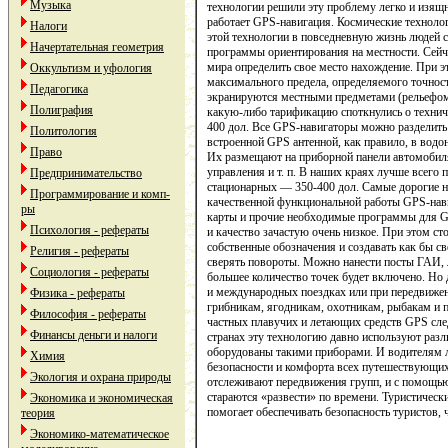
Музыка
технологии решили эту проблему легко и изящн
работает GPS-навигация. Космические технолог
Налоги
этой технологии в повседневную жизнь людей 
Начертательная геометрия
программы ориентирования на местности. Сейч
мира определить свое место нахождение. При 
Оккультизм и уфология
максимального предела, определяемого точность
Педагогика
экранируются местными предметами (рельефом 
Полиграфия
какую-либо тарификацию споткнулись о техниче
400 дол. Все GPS-навигаторы можно разделить
Политология
встроенной GPS антенной, как правило, в вод
Право
Их размещают на приборной панели автомобиля
управления и т. п. В наших краях лучше всего
Предпринимательство
стационарных — 350-400 дол. Самые дорогие 
Программирование и комп-
качественной функциональной работы GPS-нави
ры
карты и прочие необходимые программы для GP
Психология - рефераты
и качество зачастую очень низкое. При этом с
собственные обозначения и создавать как бы с
Религия - рефераты
сверять повороты. Можно нанести посты ГАИ, л
Социология - рефераты
большее количество точек будет включено. Но
и международных поездках или при передвижен
Физика - рефераты
грибникам, ягодникам, охотникам, рыбакам и 
Философия - рефераты
частных плавучих и летающих средств GPS сле
Финансы деньги и налоги
странах эту технологию давно используют разл
оборудованы такими приборами. И водителям л
Химия
безопасности и комфорта всех путешествующих 
Экология и охрана природы
отслеживают передвижения групп, и с помощью
стараются «развести» по времени. Туристически
Экономика и экономическая
помогает обеспечивать безопасность туристов,
теория
Экономико-математическое