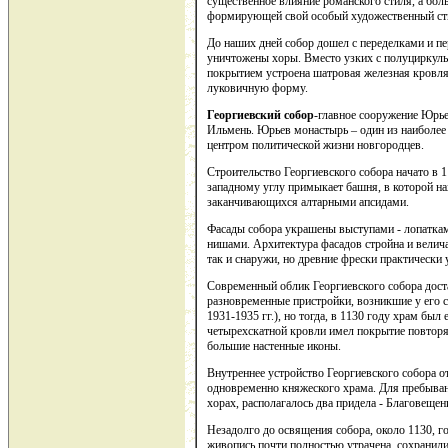
существенное влияние романского стиля, а бол
формирующей свой особый художественный ст
До наших дней собор дошел с переделками и пе
уничтожены хоры. Вместо узких с полуциркул
покрытием устроена шатровая железная кровля
луковичную форму.
Георгиевский собор
-главное сооружение Юрье
Ильмень. Юрьев монастырь – один из наиболее 
центром политической жизни новгородцев.
Строительство Георгиевского собора начато в 1
западному углу примыкает башня, в которой на
заканчивающихся алтарными апсидами.
Фасады собора украшены выступами - лопатка
нишами. Архитектура фасадов стройна и велича
так и снаружи, но древние фрески практически 
Современный облик Георгиевского собора дост
разновременные пристройки, возникшие у его с
1931-1935 гг.), но тогда, в 1130 году храм бы
четырехскатной кровли имел покрытие повтор
большие настенные иконы.
Внутреннее устройство Георгиевского собора о
одновременно княжеского храма. Для пребывани
хорах, располагалось два придела - Благовещен
Незадолго до освящения собора, около 1130, г
живопись почти полностью утрачена, сохранили