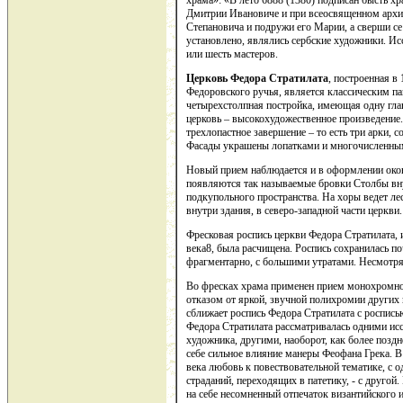
храма»: «В лето 6888 (1380) подписан бысть х
Дмитрии Ивановиче и при всеосвященном архи
Степановича и подружи его Марии, а сверши се
установлено, являлись сербские художники. Ис
или шесть мастеров.
Церковь Федора Стратилата
, построенная в
Федоровского ручья, является классическим па
четырехстолпная постройка, имеющая одну гла
церковь – высокохудожественное произведение
трехлопастное завершение – то есть три арки, 
Фасады украшены лопатками и многочисленны
Новый прием наблюдается и в оформлении окон,
появляются так называемые бровки Столбы вн
подкупольного пространства. На хоры ведет лес
внутри здания, в северо-западной части церкви
Фресковая роспись церкви Федора Стратилата, 
века8, была расчищена. Роспись сохранилась поч
фрагментарно, с большими утратами. Несмотря 
Во фресках храма применен прием монохромног
отказом от яркой, звучной полихромии других 
сближает роспись Федора Стратилата с роспис
Федора Стратилата рассматривалась одними исс
художника, другими, наоборот, как более поздн
себе сильное влияние манеры Феофана Грека. В
века любовь к повествовательной тематике, с 
страданий, переходящих в патетику, - с друго
на себе несомненный отпечаток византийского и