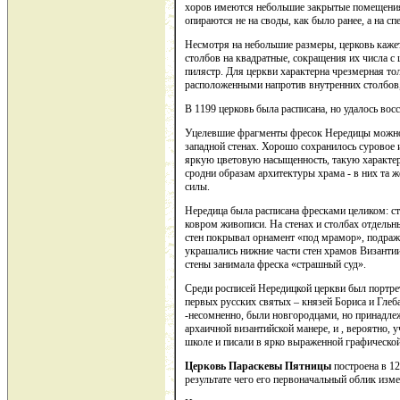
хоров имеются небольшие закрытые помещения
опираются не на своды, как было ранее, а на с
Несмотря на небольшие размеры, церковь кажет
столбов на квадратные, сокращения их числа с 
пилястр. Для церкви характерна чрезмерная т
расположенными напротив внутренних столбов,
В 1199 церковь была расписана, но удалось вос
Уцелевшие фрагменты фресок Нередицы можно с
западной стенах. Хорошо сохранилось суровое
яркую цветовую насыщенность, такую характе
сродни образам архитектуры храма - в них та 
силы.
Нередица была расписана фресками целиком: ст
ковром живописи. На стенах и столбах отдель
стен покрывал орнамент «под мрамор», подра
украшались нижние части стен храмов Византии
стены занимала фреска «страшный суд».
Среди росписей Нередицкой церкви был портре
первых русских святых – князей Бориса и Глеб
-несомненно, были новгородцами, но принадле
архаичной византийской манере, и , вероятно,
школе и писали в ярко выраженной графической
Церковь Параскевы Пятницы
построена в 12
результате чего его первоначальный облик изме