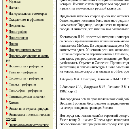
Музыка
истории. Именно с этим прекрасным городом св
Налоги
и развития экономики и русской культуры.
Начертательная геометрия
Предметом научных споров до сих пор остаетс
Оккультизм и уфология
более позднее поселение было названо градом 
называемое Городище, находящееся на правом 
Педагогика
города.1Считается, что именно там располагал
Полиграфия
Костомаров Н.И., известный историк и этногра
Политология
со своими приближенными пошли искать «новое 
Право
называлось Мойско. Из озера вытекала река Му
Предпринимательство
жительство здесь. У истоков реки они основали
Словена озеро было переименовано в Ильмень,
Программирование и комп-
они здесь, распространив свои владения до Лед
ры
разбежались. Опустел и Словенск. Прошли год
Психология - рефераты
запустении, и отправились туда. Снова заселили
на новом, выше старого, и назвали его Новгоро
Религия - рефераты
Социология - рефераты
1
Каргер М.К
. Новгород Великий. - Л-М.: ГИ "
Физика - рефераты
2
Антонов Н.А., Вахрушев Н.И., Вязинин И.Н.
и
Философия - рефераты
1982, стр 73
Финансы деньги и налоги
Новгородская земля прославлена воинской до
Химия
Василия Буслаева, бесстрашием и предприимч
на северо-западных границах России.
Экология и охрана природы
Экономика и экономическая
Новгород как политический и торговый центр ст
теория
Уже в конце X - начале XI века здесь находилс
способствовавших процветанию города как цен
Экономико-математическое