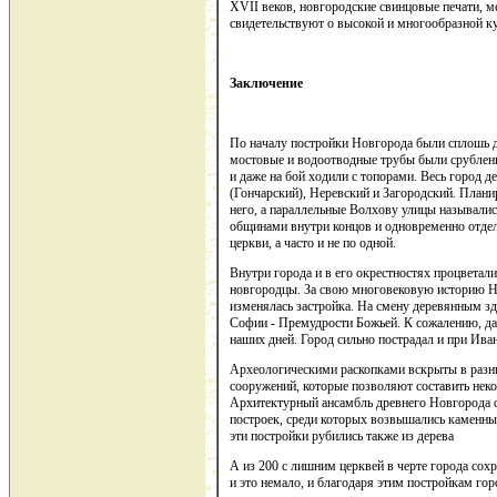
XVII веков, новгородские свинцовые печати, 
свидетельствуют о высокой и многообразной ку
Заключение
По началу постройки Новгорода были сплошь д
мостовые и водоотводные трубы были срублены
и даже на бой ходили с топорами. Весь город 
(Гончарский), Неревский и Загородский. Плани
него, а параллельные Волхову улицы называли
общинами внутри концов и одновременно отде
церкви, а часто и не по одной.
Внутри города и в его окрестностях процветал
новгородцы. За свою многовековую историю Но
изменялась застройка. На смену деревянным з
Софии - Премудрости Божьей. К сожалению, да
наших дней. Город сильно пострадал и при Ива
Археологическими раскопками вскрыты в разн
сооружений, которые позволяют составить неко
Архитектурный ансамбль древнего Новгорода 
построек, среди которых возвышались каменны
эти постройки рубились также из дерева
А из 200 с лишним церквей в черте города сох
и это немало, и благодаря этим постройкам го