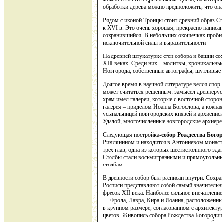
обработки дерева можно предположить, что она
Рядом с иконой Троицы стоит древний образ Сп
к XVI в. Это очень хорошая, прекрасно написан
сохранившийся. В небольших окошечках пробн
исключительной силы и выразительности
На древней штукатурке стен собора и башни с
XIII веках. Среди них – молитвы, хроникальны
Новгорода, собственные автографы, шутливые на
Долгое время в научной литературе велся спо
может считаться решенным: замысел древнерусс
храм имел галереи, которые с восточной стор
галерея – приделом Иоанна Богослова, а южна
усыпальницей новгородских князей и архиепис
Удалой, многочисленные новгородские архиере
Следующая постройка-
собор Рождества Бого
Римлянином и находится в Антониевом монасты
трех глав, одна из которых шестистолпного зда
Столбы стали восьмигранными и прямоугольны
столбам.
В древности собор был расписан внутри. Сохра
Росписи представляют собой самый значительн
фресок XII века. Наиболее сильное впечатлени
— Фрола, Лавра, Кира и Иоанна, расположенны
в крупном размере, согласованном с архитект
цветов. Живопись собора Рождества Богородицы