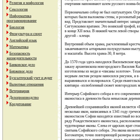
Религия и мифология
очертания напоминают шлем русского воина-бо
Сексология
Первоначально собор не был оштукатурен. Огр
Информатика
которых были выложены стены, и розоватый ра
программирование
вид. Представляет значительный интерес запад
Сигтунскими вратами. Это воинский трофей, в
Биология
в конце XII века. В нижней части левой створы
Физкультура и спорт
другой – клещи.
Английский язык
Внутренний объем храма, расчлененный крестча
Математика
заканчиваются алтарными полукруглыми высту
Безопасность
и масштаба. Высота храма-30, 8 метра.
жизнедеятельности
До 1570 года здесь находился Васильевские в
Банковское дело
заказу архиепископа новгородского Василия Кал
Биржевое дело
изготовлены из меди и «писаны золотом». Тех
медным листам резцом наносился рисунок, и в 
Бухгалтерский учет и аудит
выравнивался и полировался. Среди евангельск
Валютные отношения
кинтавра –излюбленный сюжет новгородских м
Ветеринария
Интерьер Софийского собора в его современном
Делопроизводство
иконостаса в древности была невысокая деревян
Кредитование
Древнейшей сохранившейся иконой является «Пе
несколько икон, написанных в 1341 году грече
иконостасом Софии находится известный во в
ряду Рождественского иконостаса, расположенн
чудотворные иконы. Слева от царских врат сто
святынь Софийского собора. Эта икона являет
Богоматери, точно повторяющей размеры и изоб
можно отнести к древнейшим: доска, на которой