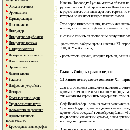
моделирование
Именно Новгороду Русь во многом обязана не 
Этика и эстетика
русских земель. Но Строительство Петербурга 
к утрате и этого значения древнего города, н
Эргономика
которым не иссякает интерес многих людей.
Юриспруденция
Этот город интересен и мне, поэтому для нап
Языковедение
веков», чтобы более глубоко познакомится с ар
Литература
В связи с этим были поставлены следующие за
Литература зарубежная
Литература русская
-рассмотреть соборы, храмы и церкви XI–перво
XIII, XIV и XV веков;
Юридпсихология
Историческая личность
- рассмотреть кремль, историю кремля, башни 
Иностранные языки
Эргономика
Глава 1. Соборы, храмы и церкви
Языковедение
Реклама
1.1 Раннее новгородское зодчество
XI
- перв
Цифровые устройства
Для этого периода характерна активная строит
История
храмы, отличающиеся лаконичностью форм, мо
так как князья стремились подчеркнуть этим с
Компьютерные науки
Управленческие науки
Софийский собор - одно из самых замечательны
Ярослава Мудрого, новгородским князем Владим
Психология педагогика
храмом Новгородской вечевой республики: «Гд
Промышленность
придворным княжеским храмом, в нем принимал
производство
проходили бурные вече.
Краеведение и этнография
Завершается храм шестью куполами на высоких 