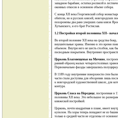
западном барабане, остатки росписей в лестн
оконных откосов в основном объеме собора.
С конца XII века Георгиевский собор монастыр
обители, но и русских князей, новгородских по
похоронены два рано умерших сына князя Ярос
Хутынского, и его брат Ростислав.
1.2 Постройки второй половины
XII
– нача
Во второй половине XII века на средства бояр,
внушительные храмы. Именно в это время появ
объемом. Внутри него не шесть столбов, как бы
посводным покрытием. Внутреннее пространств
Церковь Благовещенья на Мячино
, построе
ранний образец малых четырехстолпных храмов.
Первоначально фасады завершались полуцирку
В 1189 году внутренние поверхности стен был
части стали доступны для обозрения лишь посл
к новгородской художественной школе, для кот
контура.
Церковь Спаса на Нередице
, построенная в 
половины XII века. Это небольшое по размера
княжеской постройкой.
Церковь, почти квадратная в плане, имеет внут
куполом. На хоры теперь попадают не из башни,
только в средней части не отделены от основно