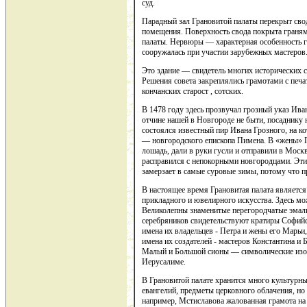
суд.
Парадный зал Грановитой палаты перекрыт сво
помещения. Поверхность свода покрыта граням
палаты. Нервюры — характерная особенность го
сооружалась при участии зарубежных мастеров
Это здание — свидетель многих исторических со
Решения совета закреплялись грамотами с печат
кончанских старост , сотских.
В 1478 году здесь прозвучал грозный указ Ива
отчине нашей в Новгороде не быти, посаднику н
состоялся известный пир Ивана Грозного, на к
— новгородского епископа Пимена. В «жены» 
лошадь, дали в руки гусли и отправили в Москв
расправился с непокорными новгородцами. Эти 
замерзает в самые суровые зимы, потому что 
В настоящее время Грановитая палата являетс
прикладного и ювелирного искусства. Здесь м
Великолепны знаменитые перегородчатые эмали
серебряников свидетельствуют кратиры Софийск
имена их владельцев - Петра и жены его Марьи
имена их создателей - мастеров Константина и 
Малый и Большой сионы — символические изоб
Иерусалиме.
В Грановитой палате хранится много культурных
евангелий, предметы церковного облачения, но
например, Мстиславова жалованная грамота на