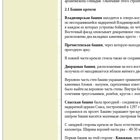
архиепископа Геннадия. Окончание этого строит
2.1 Башни кремля
Владимирская башня
находится в северо-вос
по несохранившейся надвратной Владимирской ц
в каждом из которых устроены бойницы, их че
Восточный фасад опоясывает декоративное «по
расположены два вкладных каменных креста –
Пречистенская башня
, через которую выходи
проездную арку.
В южной части кремля стояла также не сохран
Дворцовая башня
, расположенная на юго-вос
получила от находившегося вблизи житного дво
Верхнюю часть стен башни украшают орнамент 
каменных блоков - валунов, скрепленных изве
было выйти на верхнюю часть стены. Внутри б
сочетания треугольников, ромбов, кругов с ло
Спасская башня
была проездной - соединяла
надвратной церкви Спаса, построенной в 1297 
сохранился их пролет. Башню украшают три кр
шатром башни высится маленькая смотровая бе
С западной стороны кремля не было естественн
километра. Ширина верхней части рва – 40-50 м
Первая башня на этой стороне -
Княжная
, по