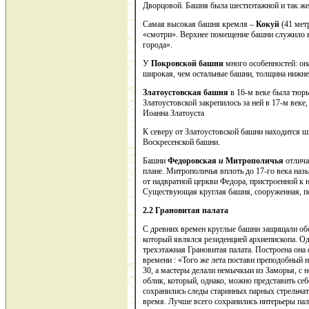
Дворцовой. Башня была шестиэтажной и так же 
Самая высокая башня кремля –
Кокуй
(41 мет
«смотри». Верхнее помещение башни служило 
города».
У
Покровской башни
много особенностей: она
широкая, чем остальные башни, толщина нижней
Златоустовская
башня
в 16-м веке была тюрь
Златоустовской закрепилось за ней в 17-м веке
Иоанна Златоуста
К северу от Златоустовской башни находится ш
Воскресенской башни.
Башни
Федоровская
и
Митрополичья
отлича
плане. Митрополичья вплоть до 17-го века наз
от надвратной церкви Федора, пристроенной к 
Существующая круглая башня, сооруженная, по-
2.2 Грановитая палата
С древних времен круглые башни защищали об
который являлся резиденцией архиепископа. 
трехэтажная
Грановитая палата
. Построена она
времени : «Того же лета постави преподобный н
30, а мастеры делали немычкыи из Заморья, с
облик, который, однако, можно представить се
сохранились следы старинных парных стрельча
время. Лучше всего сохранились интерьеры пала