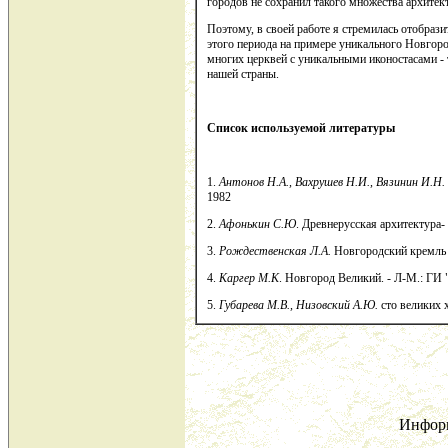
городов не сохранил такого множества архите
Поэтому, в своей работе я стремилась отобрази
этого периода на примере уникального Новгор
многих церквей с уникальными иконостасами -
нашей страны.
Список используемой литературы
1.
Антонов Н.А., Вахрушев Н.И., Вязинин И.Н.
1982
2.
Афонькин С.Ю
. Древнерусская архитектура-
3.
Рождественская Л.А.
Новгородский кремль -
4.
Каргер М.К
. Новгород Великий. - Л-М.: ГИ 
5.
Губарева М.В., Низовский А.Ю.
сто великих 
Инфор