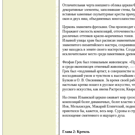
Отличительная черта внешнего облика церкви
декоративные элементы, заполнившие стены, б
вставные каменные скульптурные кресты причу
окон и двух ниш, объединенных многолапостно
Церковь знаменита фресками. Она производит си
Поражают смелость композиций, отточенность 
различных оттенков красно-коричневых тонов. 
Ильиной улицы храм был расписан знаменитым 
знаменитого византийского мастера, сохранивш
уже находясь в зените своего мастерства. Соз
исключительное место среди памятников древн
Феофан Грек был гениальным живописцем. «Пре
и среди иконописцев отменный живописец», —
Грек был «подлинный артист, в совершенстве 
восходивший умом и чувством к высочайшим в
Булкин и О. В. Овсянников. За время своей ра
настолько крепко вошел в русское искусство, чт
русского искусства, как имена Растрелли, Кваре
На стенах Ильинской церкви оживает мир гроз
композиций более динамичных, более властно з
Иов, Мельхиседек, Макарий Египетский, подвиж
приютился бы, кажется, весь мир. Суровы и ст
воплощение смятенного и ищущего духа.
Глава 2: Кремль