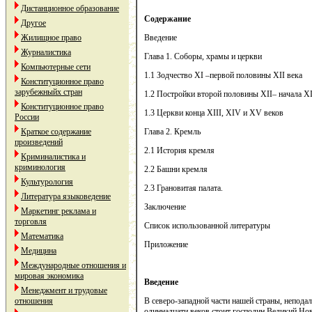
Дистанционное образование
Содержание
Другое
Жилищное право
Введение
Журналистика
Глава 1. Соборы, храмы и церкви
Компьютерные сети
1.1 Зодчество XI –первой половины XII века
Конституционное право
зарубежныйх стран
1.2 Постройки второй половины XII– начала XI
Конституционное право
1.3 Церкви конца XIII, XIV и XV веков
России
Краткое содержание
Глава 2. Кремль
произведений
2.1 История кремля
Криминалистика и
криминология
2.2 Башни кремля
Культурология
2.3 Грановитая палата.
Литература языковедение
Заключение
Маркетинг реклама и
торговля
Список использованной литературы
Математика
Приложение
Медицина
Международные отношения и
мировая экономика
Введение
Менеджмент и трудовые
отношения
В северо-западной части нашей страны, неподал
одиннадцати веков стоит господин Великий Но