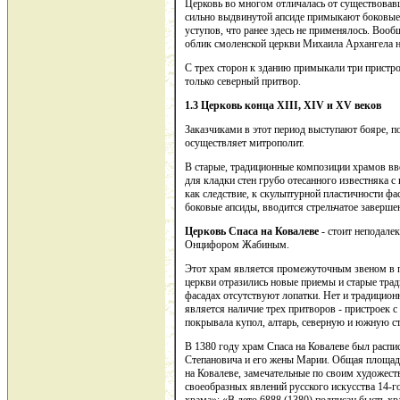
Церковь во многом отличалась от существовавш
сильно выдвинутой апсиде примыкают боковые
уступов, что ранее здесь не применялось. Воо
облик смоленской церкви Михаила Архангела 
С трех сторон к зданию примыкали три пристр
только северный притвор.
1.3 Церковь конца
XIII
,
XIV
и
XV
веков
Заказчиками в этот период выступают бояре, п
осуществляет митрополит.
В старые, традиционные композиции храмов в
для кладки стен грубо отесанного известняка с
как следствие, к скульптурной пластичности ф
боковые апсиды, вводится стрельчатое заверше
Церковь Спаса на Ковалеве
- стоит неподале
Онцифором Жабиным.
Этот храм является промежуточным звеном в п
церкви отразились новые приемы и старые тради
фасадах отсутствуют лопатки. Нет и традицион
является наличие трех притворов - пристроек с
покрывала купол, алтарь, северную и южную ст
В 1380 году храм Спаса на Ковалеве был распис
Степановича и его жены Марии. Общая площадь
на Ковалеве, замечательные по своим художест
своеобразных явлений русского искусства 14-го