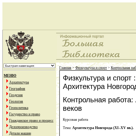
Главная
>
Физкультура и спорт
>
Контрольная ра
МЕНЮ
Физкультура и спорт 
Архитектура
Архитектура Новгоро
География
Геодезия
Контрольная работа:
Геология
веков
Геополитика
Государство и право
Курсовая работа
Гражданское право и процесс
Делопроизводство
Тема:
Архитектура Новгорода (
XI
–
XV
вв.).
Детали машин