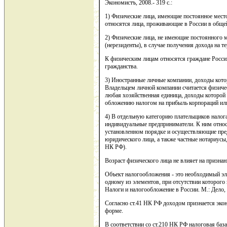
Экономистъ, 2008.- 319 с.:
1) Физические лица, имеющие постоянное место
относятся лица, проживающие в России в общей
2) Физические лица, не имеющие постоянного 
(нерезиденты), в случае получения дохода на т
К физическим лицам относятся граждане Россий
гражданства.
3) Иностранные личные компании, доходы кото
Владельцем личной компании считается физичес
любая хозяйственная единица, доходы которой 
обложению налогом на прибыль корпораций ил
4) В отдельную категорию плательщиков налог
индивидуальные предприниматели. К ним относ
установленном порядке и осуществляющие пре
юридического лица, а также частные нотариусы,
НК РФ).
Возраст физического лица не влияет на призна
Объект налогообложения - это необходимый эле
одному из элементов, при отсутствии которого
Налоги и налогообложение в России. М.: Дело, 
Согласно ст.41 НК РФ доходом признается эко
форме.
В соответствии со ст.210 НК РФ налоговая баз