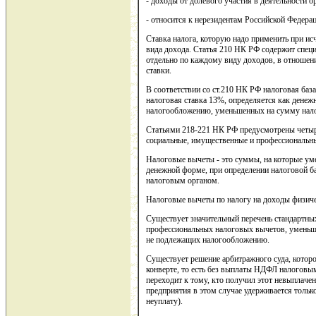
- доходы от долевого участия в деятельности 
- относится к нерезидентам Российской Федерац
Ставка налога, которую надо применить при исчи
вида дохода. Статья 210 НК РФ содержит специ
отдельно по каждому виду доходов, в отношен
ставки.
В соответствии со ст.210 НК РФ налоговая баз
налоговая ставка 13%, определяется как дене
налогообложению, уменьшенных на сумму нал
Статьями 218-221 НК РФ предусмотрены четыре
социальные, имущественные и профессиональн
Налоговые вычеты - это суммы, на которые ум
денежной форме, при определении налоговой б
налоговым органом.
Налоговые вычеты по налогу на доходы физич
Существует значительный перечень стандартны
профессиональных налоговых вычетов, уменьш
не подлежащих налогообложению.
Существует решение арбитражного суда, которое
конверте, то есть без выплаты НДФЛ налоговым
переходит к тому, кто получил этот невыплачен
предприятия в этом случае удерживается тольк
неуплату).