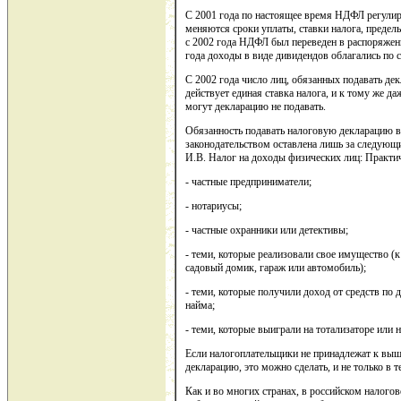
С 2001 года по настоящее время НДФЛ регулиру
меняются сроки уплаты, ставки налога, предел
с 2002 года НДФЛ был переведен в распоряжен
года доходы в виде дивидендов облагались по с
С 2002 года число лиц, обязанных подавать де
действует единая ставка налога, и к тому же да
могут декларацию не подавать.
Обязанность подавать налоговую декларацию 
законодательством оставлена лишь за следую
И.В. Налог на доходы физических лиц: Практиче
- частные предприниматели;
- нотариусы;
- частные охранники или детективы;
- теми, которые реализовали свое имущество (к
садовый домик, гараж или автомобиль);
- теми, которые получили доход от средств по 
найма;
- теми, которые выиграли на тотализаторе или 
Если налогоплательщики не принадлежат к выш
декларацию, это можно сделать, и не только в 
Как и во многих странах, в российском налого