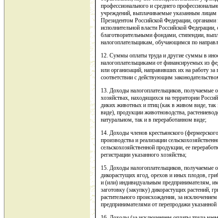
профессионального и среднего профессиональн
учреждений, выплачиваемые указанным лицам 
Президентом Российской Федерации, органами 
исполнительной власти Российской Федерации, 
благотворительными фондами, стипендии, выпл
налогоплательщикам, обучающимся по направл
12. Суммы оплаты труда и другие суммы в ино
налогоплательщиками от финансируемых из фе
или организаций, направивших их на работу за 
соответствии с действующим законодательством
13. Доходы налогоплательщиков, получаемые 
хозяйствах, находящихся на территории Российс
диких животных и птиц (как в живом виде, так
виде), продукции животноводства, растениеводс
натуральном, так и в переработанном виде;
14. Доходы членов крестьянского (фермерского
производства и реализации сельскохозяйственн
сельскохозяйственной продукции, ее переработки
регистрации указанного хозяйства;
15. Доходы налогоплательщиков, получаемые от
дикорастущих ягод, орехов и иных плодов, гр
и (или) индивидуальным предпринимателям, 
заготовку (закупку) дикорастущих растений, гр
растительного происхождения, за исключение
предпринимателями от перепродажи указанной 
16. Доходы (за исключением оплаты труда нае