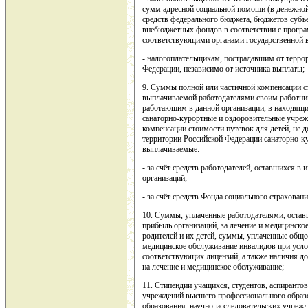
сумм адресной социальной помощи (в денежной
средств федерального бюджета, бюджетов субъ
внебюджетных фондов в соответствии с прогр
соответствующими органами государственной в
- налогоплательщикам, пострадавшим от террор
Федерации, независимо от источника выплаты;
9. Суммы полной или частичной компенсации с
выплачиваемой работодателями своим работника
работающим в данной организации, в находящи
санаторно-курортные и оздоровительные учреж
компенсации стоимости путёвок для детей, не д
территории Российской Федерации санаторно-к
выплачиваемые:
- за счёт средств работодателей, оставшихся в
организаций;
- за счёт средств Фонда социального страхован
10. Суммы, уплаченные работодателями, оставш
прибыль организаций, за лечение и медицинско
родителей и их детей, суммы, уплаченные общ
медицинское обслуживание инвалидов при усл
соответствующих лицензий, а также наличия 
на лечение и медицинское обслуживание;
11. Стипендии учащихся, студентов, аспиранто
учреждений высшего профессионального образ
образования, научно-исследовательских учреж