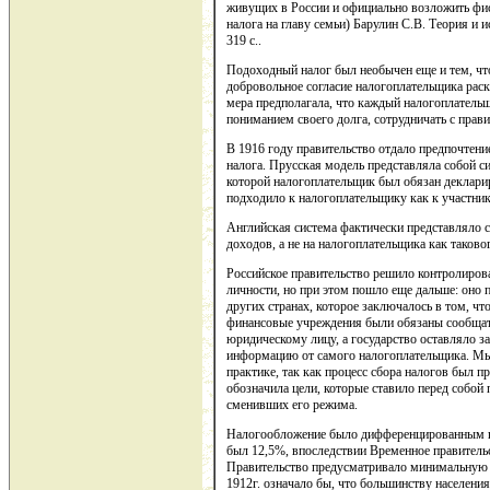
живущих в России и официально возложить фис
налога на главу семьи) Барулин С.В. Теория и 
319 с..
Подоходный налог был необычен еще и тем, что 
добровольное согласие налогоплательщика рас
мера предполагала, что каждый налогоплательщи
пониманием своего долга, сотрудничать с прав
В 1916 году правительство отдало предпочтение
налога. Прусская модель представляла собой с
которой налогоплательщик был обязан декларир
подходило к налогоплательщику как к участник
Английская система фактически представляло 
доходов, а не на налогоплательщика как таково
Российское правительство решило контролирова
личности, но при этом пошло еще дальше: оно 
других странах, которое заключалось в том, чт
финансовые учреждения были обязаны сообщат
юридическому лицу, а государство оставляло з
информацию от самого налогоплательщика. Мы н
практике, так как процесс сбора налогов был п
обозначила цели, которые ставило перед собой 
сменивших его режима.
Налогообложение было дифференцированным по
был 12,5%, впоследствии Временное правитель
Правительство предусматривало минимальную с
1912г. означало бы, что большинству населени