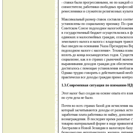
- ставки были прогрессивными, но по каждой с
совместители; работники свободных профессий (
ремесленники и служители религиозных культо
Максимальный размер ставок составлял соответ
установлены по социальному признаку. По сра
Советском Союзе подоходное налогообложение 
в государственный бюджет осуществлялись в фо
одиноких и малосемейных граждан, сельскохозя
земельного налога и налога с владельцев транс
был введен на основании Указа Президиума Ве
подоходном налоге с населения». Техника взим
вплоть до конца восьмидесятых годов. Сущест
социализме, как и в странах с рыночной экон
выравнивания доходов граждан для обеспечени
достигалось с помощью установления необлага
Однако трудно говорить о действительной необ
практически все доходы граждан прямо контро
1.3.Современная ситуация по взиманию Н
Этот налог был создан на основе опыта его взи
по сути дела не было.
Почти во всех странах базой для исчисления н
который засчитываются доходы от разных ист
заработная плата работника по найму, дополни
вознаграждения. В последнее время развитые с
товарно-материальной форме в виде привилеги
Австралии и Новой Зеландии в налоговую баз
безвозмездно автотранспорта, жилища, питания,