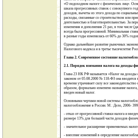
«О подоходном налоге с физических лиц». Осн
шкала прогрессивных ставок с совокупного го
доходов, вычеты из этого дохода по социальн
расходы, связанные со строительством или пр
деятельностью и благотворительностью. За пери
изменения и дополнения 21 раз, в том числе (дал
всегда была прогрессивной. Минимальная ставк
в разные годы изменялась от 60% до 30% годо
Однако дальнейшее развитие рыночных эконом
Налогового кодекса и в третье тысячелетие Ро
Глава
2
. Современное состояние налогообло
2.1.
Порядок взимания налога на доходы фи
Глава 23 НК РФ называется «Налог на доходы 
законом от 05.08.2000 № 118-ФЗ она вводится в 
времени утрачивает силу все законодательство
образом, формально изменено название налога, 
введен новый налог.
Основными чертами новой системы налогообл
налогообложение в России. М.: Дело, 2006- 399 
- отказ от прогрессивной ставки налога и введ
размере 13% для большей части доходов физич
- значительное расширение применяемых налог
- внесение изменений в определение налогообл