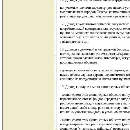
получаемые членами зарегистрированных в ус
малочисленных народов Севера, занимающихся
реализации продукции, полученной в результа
17. Доходы охотников-любителей, получаемые 
потребительской кооперации или государстве
пушнины, мехового или кожевенного сырья или
животных осуществляется по лицензиям, выда
законодательством;
18. Доходы в денежной и натуральной формах,
наследования, за исключением вознаграждения
авторов произведений науки, литературы, искус
промышленных образцов;
- доходы в денежной и натуральной формах, по
исключением случаев дарения недвижимого имущ
если иное не предусмотрено настоящим пункто
19. Доходы, полученные от акционерных общес
- акционерами этих акционерных обществ или у
переоценки основных фондов (средств) в виде 
распределенных между акционерами или участн
видам акций, либо в виде разницы между ново
или их имущественной доли в уставном капитал
- акционерами этих акционерных обществ или у
предусматривающей распределение акций (долей
акционеров (участников, пайщиков) реорганизу