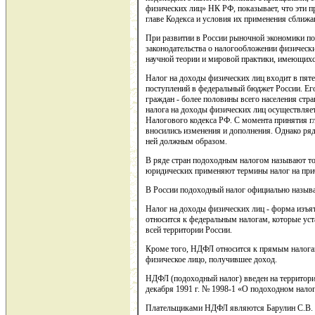
физических лиц» НК РФ, показывает, что эти 
главе Кодекса и условия их применения сближа
При развитии в России рыночной экономики п
законодательства о налогообложении физически
научной теории и мировой практики, имеющихс
Налог на доходы физических лиц входит в пя
поступлений в федеральный бюджет России. Ег
граждан - более половины всего населения стра
налога на доходы физических лиц осуществляетс
Налогового кодекса РФ. С момента принятия г
вносились изменения и дополнения. Однако ря
ней должным образом.
В ряде стран подоходным налогом называют тол
юридических применяют термины налог на приб
В России подоходный налог официально назыв
Налог на доходы физических лиц - форма изъя
относится к федеральным налогам, которые ус
всей территории России.
Кроме того, НДФЛ относится к прямым налогам
физическое лицо, получившее доход.
НДФЛ (подоходный налог) введен на территории
декабря 1991 г. № 1998-1 «О подоходном налог
Плательщиками НДФЛ являются Барулин С.В. Т