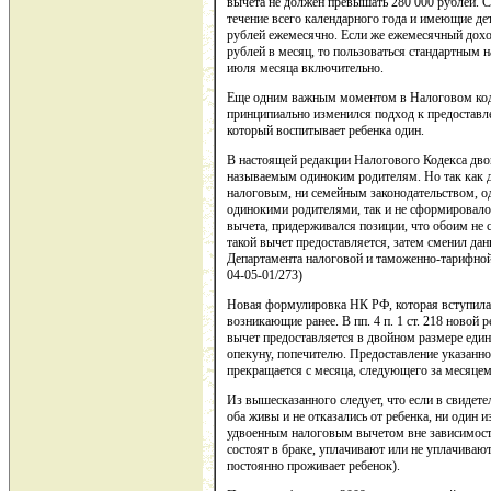
вычета не должен превышать 280 000 рублей. С
течение всего календарного года и имеющие дет
рублей ежемесячно. Если же ежемесячный доход
рублей в месяц, то пользоваться стандартным 
июля месяца включительно.
Еще одним важным моментом в Налоговом кодек
принципиально изменился подход к предоставл
который воспитывает ребенка один.
В настоящей редакции Налогового Кодекса двой
называемым одиноким родителям. Но так как да
налоговым, ни семейным законодательством, од
одинокими родителями, так и не сформировало
вычета, придерживался позиции, что обоим не 
такой вычет предоставляется, затем сменил д
Департамента налоговой и таможенно-тарифной
04-05-01/273)
Новая формулировка НК РФ, которая вступила в
возникающие ранее. В пп. 4 п. 1 ст. 218 ново
вычет предоставляется в двойном размере еди
опекуну, попечителю. Предоставление указанн
прекращается с месяца, следующего за месяцем
Из вышесказанного следует, что если в свидете
оба живы и не отказались от ребенка, ни один и
удвоенным налоговым вычетом вне зависимости 
состоят в браке, уплачивают или не уплачиваю
постоянно проживает ребенок).