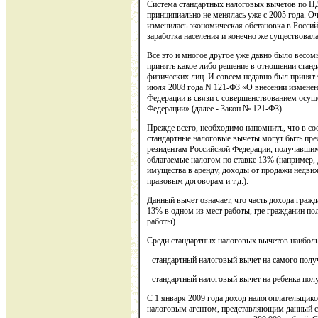
Система стандартных налоговых вычетов по НД
принципиально не менялась уже с 2005 года. Оч
изменилась экономическая обстановка в Россий
заработка населения и конечно же существовал
Все это и многое другое уже давно было весо
принять какое-либо решение в отношении стан
физических лиц. И совсем недавно был принят
июля 2008 года N 121-ФЗ «О внесении изменен
Федерации в связи с совершенствованием осущ
Федерации» (далее - Закон № 121-ФЗ).
Прежде всего, необходимо напомнить, что в соо
стандартные налоговые вычеты могут быть пре
резидентам Российской Федерации, получавшим
облагаемые налогом по ставке 13% (например,
имущества в аренду, доходы от продажи недви
правовым договорам и т.д.).
Данный вычет означает, что часть дохода гражд
13% в одном из мест работы, где гражданин пол
работы).
Среди стандартных налоговых вычетов наиболь
- стандартный налоговый вычет на самого получ
- стандартный налоговый вычет на ребенка полу
С 1 января 2009 года доход налогоплательщико
налоговым агентом, представляющим данный с