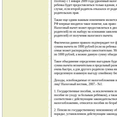
Поэтому с 1 января 2009 года удвоенный налог
ребенка будет предоставляться только вдовам, 
случае, если второй родитель отказался от род
родительских прав.
Также еще одним важным изменением является то
РФ впервые вводится такое понятие, как право 
Налоговый вычет может предоставляться в дв
родителей) по их выбору на основании заявлен
родителей) от получения налогового вычета.
Фактически данное правило подтверждает тот фа
суммы вычета по 1000 рублей (если на ребенка
семья может распорядиться самостоятельно. М
по 1000 рублей, а можно данную сумму объеди
Такое объединение определенно выгодным будет
сумма вычета незначительна и предельный разм
очень быстро, а для другого родителя сумма я
определенную взаимную выгоду семейному бю
Доходы, освобождаемые от налогообложения в
лиц// Налоговый вестник, 2007.- №1:
1. Государственные пособия, за исключением 
пособие по уходу за больным ребёнком), а так
соответствии с действующим законодательство
налогообложению, относятся пособия по безраб
2. Пенсии по государственному пенсионному об
порядке, установленном действующим законод