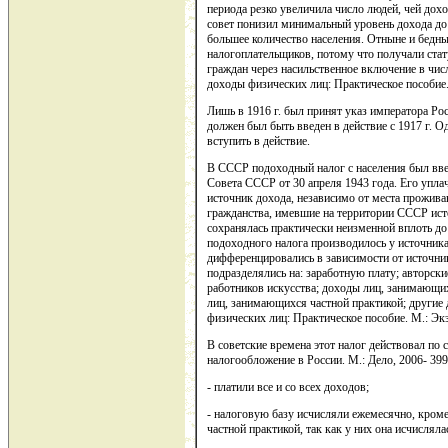
периода резко увеличила число людей, чей дохо
совет понизил минимальный уровень дохода до 
большее количество населения. Отныне и бедн
налогоплательщиков, потому что получали стату
граждан через насильственное включение в чис
доходы физических лиц: Практическое пособие. 
Лишь в 1916 г. был принят указ императора Рос
должен был быть введен в действие с 1917 г. О
вступить в действие.
В СССР подоходный налог с населения был вв
Совета СССР от 30 апреля 1943 года. Его упл
источник дохода, независимо от места проживан
гражданства, имевшие на территории СССР ист
сохранялась практически неизменной вплоть до
подоходного налога производилось у источник
дифференцировались в зависимости от источни
подразделялись на: заработную плату; авторск
работников искусства; доходы лиц, занимающ
лиц, занимающихся частной практикой; другие
физических лиц: Практическое пособие. М.: Экза
В советские времена этот налог действовал п
налогообложение в России. М.: Дело, 2006- 399 
- платили все и со всех доходов;
- налоговую базу исчисляли ежемесячно, кроме
частной практикой, так как у них она исчисляла