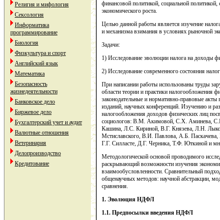
финансовой политикой, социальной политикой, 
Религия и мифология
экономического роста.
Сексология
Целью данной работы является изучение налог
Информатика
и механизма взимания в условиях рыночной эк
программирование
Биология
Задачи:
Физкультура и спорт
1) Исследование эволюции налога на доходы ф
Английский язык
2) Исследование современного состояния нало
Математика
Безопасность
При написании работы использованы труды зар
жизнедеятельности
области теории и практики налогообложения фи
законодательные и нормативно-правовые акты
Банковское дело
изданий, научных конференций. Изучению и ра
Биржевое дело
налогообложения доходов физических лиц пос
социологов: В.М. Акимовой, С.Х. Аминева, С.Б.
Бухгалтерский учет и аудит
Кашина, Л.С. Кириной, В.Г. Князева, Л.Н. Лык
Валютные отношения
Мстиславского, В.И. Павлова, А.Б. Паскачева,
Ветеринария
Г.Г. Силласте, Д.Г. Черника, Т.Ф. Юткиной и м
Делопроизводство
Методологической основой проводимого исслед
Кредитование
раскрывающий возможности изучения экономиче
взаимообусловленности. Сравнительный подход
общенаучных методов: научной абстракции, мод
сравнения.
1.
Эволюция
НДФЛ
1.1.
Предпосылки введения НДФЛ