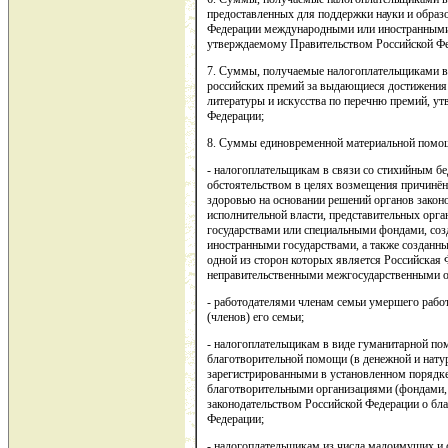
предоставленных для поддержки науки и образо
Федерации международными или иностранными 
утверждаемому Правительством Российской Фе
7. Суммы, получаемые налогоплательщиками в
российских премий за выдающиеся достижения в
литературы и искусства по перечню премий, у
Федерации;
8. Суммы единовременной материальной помощ
- налогоплательщикам в связи со стихийным б
обстоятельством в целях возмещения причинён
здоровью на основании решений органов законо
исполнительной власти, представительных орг
государствами или специальными фондами, соз
иностранными государствами, а также созданн
одной из сторон которых является Российская
неправительственными межгосударственными о
- работодателями членам семьи умершего работ
(членов) его семьи;
- налогоплательщикам в виде гуманитарной пом
благотворительной помощи (в денежной и нату
зарегистрированными в установленном порядк
благотворительными организациями (фондами, 
законодательством Российской Федерации о бла
Федерации;
- налогоплательщикам из числа малоимущих и 