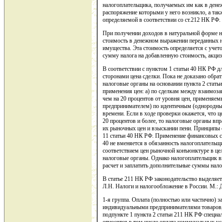
налогоплательщика, получаемых им как в денеж
распоряжение которыми у него возникло, а так
определяемой в соответствии со ст.212 НК РФ.
При получении доходов в натуральной форме н
стоимость в денежном выражении переданных на
имущества. Эта стоимость определяется с учет
сумму налога на добавленную стоимость, акциз
В соответствии с пунктом 1 статьи 40 НК РФ д
сторонами цена сделки. Пока не доказано обрат
налоговые органы на основании пункта 2 стать
применения цен: а) по сделкам между взаимоз
чем на 20 процентов от уровня цен, применяе
предпринимателем) по идентичным (однородны
времени. Если в ходе проверки окажется, что ц
20 процентов и более, то налоговые органы вп
их рыночных цен и взыскании пени. Принципы 
11 статьи 40 НК РФ. Применение финансовых с
40 не вменяется в обязанность налогоплательщи
соответствием цен рыночной конъюнктуре в ц
налоговые органы. Однако налогоплательщик в
расчет и заплатить дополнительные суммы нало
В статье 211 НК РФ законодательство выделяе
Л.Н. Налоги и налогообложение в России. М.: Де
1-я группа. Оплата (полностью или частично) 
индивидуальными предпринимателями товаров, 
подпункте 1 пункта 2 статьи 211 НК РФ специал