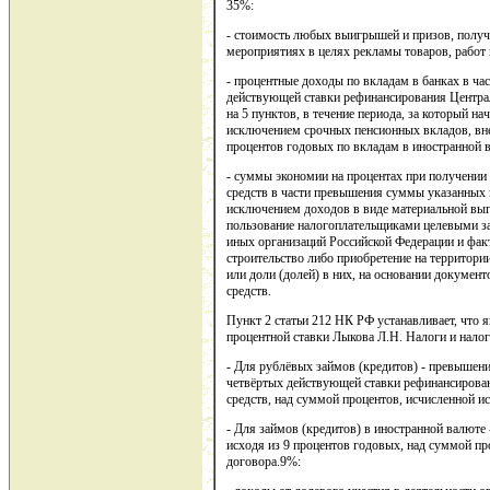
35%:
- стоимость любых выигрышей и призов, получ
мероприятиях в целях рекламы товаров, работ и
- процентные доходы по вкладам в банках в ча
действующей ставки рефинансирования Централ
на 5 пунктов, в течение периода, за который н
исключением срочных пенсионных вкладов, внес
процентов годовых по вкладам в иностранной 
- суммы экономии на процентах при получении
средств в части превышения суммы указанных в
исключением доходов в виде материальной выг
пользование налогоплательщиками целевыми з
иных организаций Российской Федерации и фак
строительство либо приобретение на территори
или доли (долей) в них, на основании докумен
средств.
Пункт 2 статьи 212 НК РФ устанавливает, что 
процентной ставки Лыкова Л.Н. Налоги и налого
- Для рублёвых займов (кредитов) - превышени
четвёртых действующей ставки рефинансирован
средств, над суммой процентов, исчисленной и
- Для займов (кредитов) в иностранной валюте
исходя из 9 процентов годовых, над суммой пр
договора.9%: