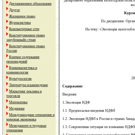
Департамент образования Вологодской облас
Дистанционное образование
ко
Другое
Курсо
Жилищное право
По дисциплине: Орган
Журналистика
Компьютерные сети
На тему: «Эволюция налогообл
Конституционное право
зарубежныйх стран
Конституционное право
России
Краткое содержание
произведений
Криминалистика и
криминология
20
Культурология
Литература языковедение
Содержание
Маркетинг реклама и
Введение
торговля
Математика
1.Эволюция НДФ
Медицина
1.1. Предпосылки введения НДФЛ
Международные отношения и
1.2. Эволюция НДФЛ в России и странах Запад
мировая экономика
Менеджмент и трудовые
1.3. Современная ситуация по взиманию НДФЛ
отношения