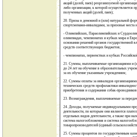
акций (долей, паев) реорганизуемой организаци
либо организации, к которой осуществляется пр
полученных акций (долей, паев);
20. Призы в денежной и (или) натуральной фор
спортсменами-инвалидами, за призовые места 
- Олимпийских, Параолимпийских и Сурдооли
олимпиадах, чемпионатах и кубках мира и Евр
основании решений органов государственной вл
средств соответствующих бюджетов;
- чемпионатах, первенствах и кубках Российск
21. Суммы, выплачиваемые организациями и (и
до 24 лет на обучение в образовательных учр
за их обучение указанным учреждениям;
22. Суммы оплаты за инвалидов организациям
технических средств профилактики инвалидност
приобретения и содержания собак-проводников
23. Вознаграждения, выплачиваемые за передач
24. Доходы, получаемые индивидуальными пре
деятельности, по которым они являются плате
отдельных видов деятельности, а также при н
система налогообложения и система налогообл
товаропроизводителей (единый сельскохозяйств
25. Суммы процентов по государственным казн