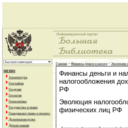
Главная
>
Финансы деньги и налоги
>
Эволюция н
МЕНЮ
Финансы деньги и на
Архитектура
налогообложения дох
География
РФ
Геодезия
Геология
Эволюция налогообл
Геополитика
Государство и право
физических лиц РФ
Гражданское право и процесс
Делопроизводство
Детали машин