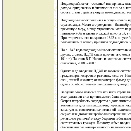
Подоходный налог - основной вид прямых нало
дохода юридических и физических лиц за выче
соответствии с действующим законодательство
Подоходный налог появился в общемировой прак
странах мира. Место его рождения - Великобрит
временную меру, в виде утроенного налога на 
признаках (обзаведение мужской прислугой, влад
При вторичном его введении в 1842 г. он уже 
положенным в основу принципа подоходного н
Но с 1842 года подоходный налог окончательно
других странах НДФЛ стали применять с конца X
1914 г.) Пансков В.Г. Налоги и налоговая сист
статистика, 2008. - 460 с..
Однако и до введения НДФЛ налоговые систем
граждан при построении реальных налогов. Нап
окон, этажей и комнат, от параметров фасада д
судить об общественном положении и доходах 
Введение этого налога в той или иной стране 
всем различии этих причин может быть выделен
Острая потребность государства в дополнитель
военными и другими расходами, перестала пок
зачастую не соответствовал истинной платежес
социальные движения требовали устранения не
делавшего различий между бедными и богатым
состоятельных граждан. Поэтому и был введен
обеспечении равнонапряженности налогообложе