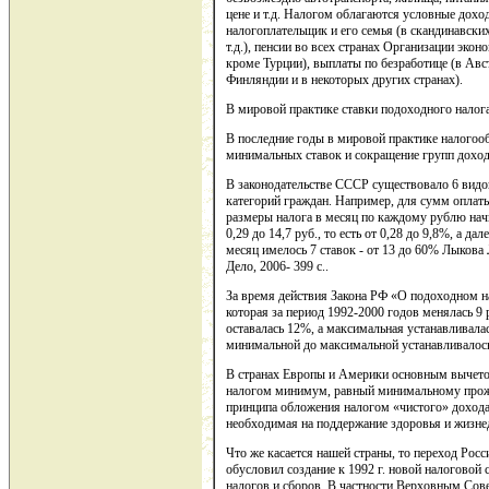
цене и т.д. Налогом облагаются условные дох
налогоплательщик и его семья (в скандинавских
т.д.), пенсии во всех странах Организации эко
кроме Турции), выплаты по безработице (в Ав
Финляндии и в некоторых других странах).
В мировой практике ставки подоходного налога
В последние годы в мировой практике налого
минимальных ставок и сокращение групп доход
В законодательстве СССР существовало 6 видо
категорий граждан. Например, для сумм оплат
размеры налога в месяц по каждому рублю начин
0,29 до 14,7 руб., то есть от 0,28 до 9,8%, а д
месяц имелось 7 ставок - от 13 до 60% Лыкова
Дело, 2006- 399 с..
За время действия Закона РФ «О подоходном н
которая за период 1992-2000 годов менялась 9
оставалась 12%, а максимальная устанавливалась
минимальной до максимальной устанавливалось 
В странах Европы и Америки основным вычето
налогом минимум, равный минимальному прожи
принципа обложения налогом «чистого» дохода,
необходимая на поддержание здоровья и жизне
Что же касается нашей страны, то переход Рос
обусловил создание к 1992 г. новой налоговой 
налогов и сборов. В частности Верховным Сов