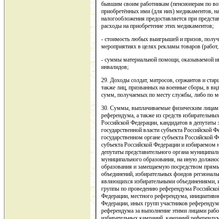
бывшим своим работникам (пенсионерам по воз
приобретённых ими (для них) медикаментов, 
налогообложения предоставляется при предст
расходы на приобретение этих медикаментов;
- стоимость любых выигрышей и призов, получ
мероприятиях в целях рекламы товаров (работ, 
- суммы материальной помощи, оказываемой 
инвалидов;
29. Доходы солдат, матросов, сержантов и ста
также лиц, призванных на военные сборы, в ви
сумм, получаемых по месту службы, либо по м
30. Суммы, выплачиваемые физическим лицам
референдума, а также из средств избирательны
Российской Федерации, кандидатов в депутаты 
государственной власти субъекта Российской Ф
государственном органе субъекта Российской Ф
субъекта Российской Федерации и избираемом 
депутаты представительного органа муниципаль
муниципального образования, на иную должно
образования и замещаемую посредством прямы
объединений, избирательных фондов региональ
являющихся избирательными объединениями, и
группы по проведению референдума Российской
Федерации, местного референдума, инициативн
Федерации, иных групп участников референдум
референдума за выполнение этими лицами рабо
избирательных кампаний, кампаний референдум