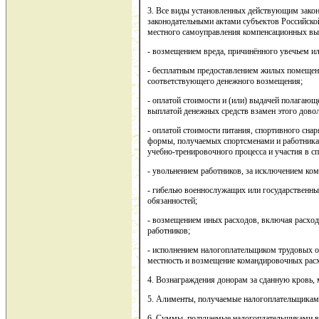
3. Все виды установленных действующим закон
законодательными актами субъектов Российско
местного самоуправления компенсационных вып
- возмещением вреда, причинённого увечьем и
- бесплатным предоставлением жилых помещени
соответствующего денежного возмещения;
- оплатой стоимости и (или) выдачей полагающе
выплатой денежных средств взамен этого довол
- оплатой стоимости питания, спортивного сна
формы, получаемых спортсменами и работника
учебно-тренировочного процесса и участия в с
- увольнением работников, за исключением ком
- гибелью военнослужащих или государственн
обязанностей;
- возмещением иных расходов, включая расхо
работников;
- исполнением налогоплательщиком трудовых о
местность и возмещение командировочных расх
4. Вознаграждения донорам за сданную кровь,
5. Алименты, получаемые налогоплательщикам
6. Суммы, получаемые налогоплательщиками в 