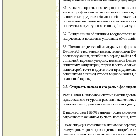
31. Выплаты, производимые профсоюзными ком
членам профсоюзов за счёт членских взносов, 
выполнение трудовых обязанностей, а также 
организациями своим членам за счет членских 
проведением культурно-массовых, физкультур
32. Выигрыши по облигациям государственных
получаемые в погашение указанных облигаций.
33. Помощь (в денежной и натуральной формах)
Великой Отечественной войны, инвалидами Ве
военнослужащих, погибших в период войны с 
с Японией, вдовами умерших инвалидов Велик
нацистских концлагерей, тюрем и гетто, а та
концлагерей, гетто и других мест принудитель
союзниками в период Второй мировой войны, в
налоговый период.
2.2.
Сущность налога и его роль в формиро
Роль НДФЛ в налоговой системе России достат
прямо зависит от уровня развития экономики.
практике налог, уплачиваемый из личных доход
В нашей стране НДФЛ занимает более скромное 
затрагивает в основном ту часть населения, ко
Такая ситуация свойственна экономике переход
стимулировать рост производства и потребления
самым снизить склонность налогоплательщиков