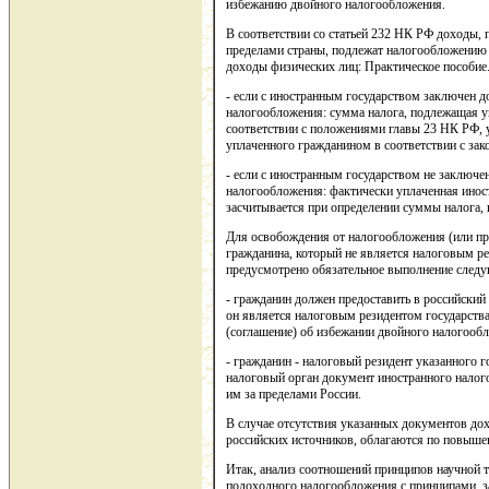
избежанию двойного налогообложения.
В соответствии со статьей 232 НК РФ доходы,
пределами страны, подлежат налогообложению
доходы физических лиц: Практическое пособие. 
- если с иностранным государством заключен д
налогообложения: сумма налога, подлежащая уп
соответствии с положениями главы 23 НК РФ, 
уплаченного гражданином в соответствии с зак
- если с иностранным государством не заключе
налогообложения: фактически уплаченная инос
засчитывается при определении суммы налога,
Для освобождения от налогообложения (или п
гражданина, который не является налоговым р
предусмотрено обязательное выполнение след
- гражданин должен предоставить в российски
он является налоговым резидентом государств
(соглашение) об избежании двойного налогооб
- гражданин - налоговый резидент указанного г
налоговый орган документ иностранного налого
им за пределами России.
В случае отсутствия указанных документов до
российских источников, облагаются по повышен
Итак, анализ соотношений принципов научной 
подоходного налогообложения с принципами, з