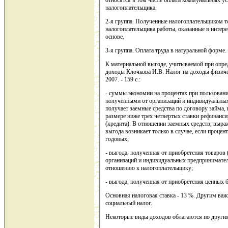
относятся в том числе оплата коммунальных усл
налогоплательщика.
2-я группа. Полученные налогоплательщиком т
налогоплательщика работы, оказанные в интере
основе.
3-я группа. Оплата труда в натуральной форме.
К материальной выгоде, учитываемой при опре
доходы Клочкова И.В. Налог на доходы физиче
2007. - 159 с.:
- суммы экономии на процентах при пользован
полученными от организаций и индивидуальных
получает заемные средства по договору займа,
размере ниже трех четвертых ставки рефинанс
(кредита). В отношении заемных средств, выра
выгода возникает только в случае, если процен
годовых;
- выгода, полученная от приобретения товаров (
организаций и индивидуальных предпринимате
отношению к налогоплательщику;
- выгода, полученная от приобретения ценных 
Основная налоговая ставка - 13 %. Другим ва
социальный налог.
Некоторые виды доходов облагаются по другим