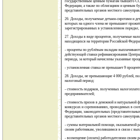
государственным ценным бумагам бывшего ССС
Федерации, а также по облигациям и ценным 
представительных органов местного самоуправ
26. Доходы, получаемые детьми-сиротами и д
которых на одного члена не превышают прожи
зарегистрированных в установленном порядке, 
27. Доходы в виде процентов, получаемые нал
находящихся на территории Российской Федерац
- проценты по рублёвым вкладам выплачиваютс
действующей ставки рефинансирования Централ
периода, за который начислены указанные проц
- установленная ставка не превышает 9 процен
28. Доходы, не превышающие 4 000 рублей, по
налоговый период:
- стоимость подарков, полученных налогоплат
предпринимателей;
- стоимость призов в денежной и натуральной
конкурсах и соревнованиях, проводимых в соо
Федерации, законодательных (представительных
представительных органов местного самоуправ
- суммы материальной помощи, оказываемой р
своим работникам, уволившимся в связи с вых
- возмещение (оплата) работодателями своим р