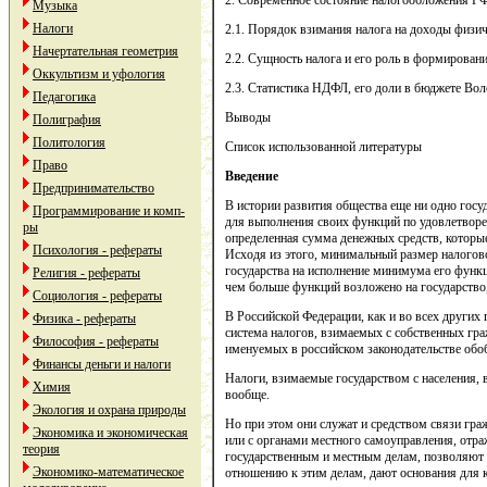
2. Современное состояние налогообложения РФ
Музыка
Налоги
2.1. Порядок взимания налога на доходы физи
Начертательная геометрия
2.2. Сущность налога и его роль в формирован
Оккультизм и уфология
2.3. Статистика НДФЛ, его доли в бюджете Воло
Педагогика
Выводы
Полиграфия
Политология
Список использованной литературы
Право
Введение
Предпринимательство
В истории развития общества еще ни одно госуд
Программирование и комп-
для выполнения своих функций по удовлетворе
ры
определенная сумма денежных средств, которые
Психология - рефераты
Исходя из этого, минимальный размер налогов
государства на исполнение минимума его функци
Религия - рефераты
чем больше функций возложено на государство,
Социология - рефераты
В Российской Федерации, как и во всех других 
Физика - рефераты
система налогов, взимаемых с собственных гра
Философия - рефераты
именуемых в российском законодательстве обо
Финансы деньги и налоги
Налоги, взимаемые государством с населения,
Химия
вообще.
Экология и охрана природы
Но при этом они служат и средством связи гра
Экономика и экономическая
или с органами местного самоуправления, отр
теория
государственным и местным делам, позволяют
Экономико-математическое
отношению к этим делам, дают основания для к