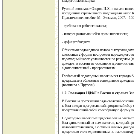
каждого плательщика.
Русский экономист Озеров И.Х. в начале ныне
побудившие страны ввести подоходный налог К
Практическое пособие. М.: Экзамен, 2007. - 159 
- требования рабочего класса;
- интерес развивающейся промышленности;
- дефицит бюджета.
Объектами подоходного налога выступали дохо
сложились 2 формы построения подоходного на
подоходный налог уплачивается по разделам 
доходов, и состоит из основного и дополнител
а дополнительный - прогрессивным.
Глобальный подоходный налог имеет гораздо б
предполагала обложение совокупного дохода п
(возникла в Пруссии).
1.2.
Эволюция НДФЛ в России и странах За
В России на протяжении ряда столетий основн
г. был введен прогрессивный процентный сбор
представляющий собой своеобразную форму по
Подоходный налог был представлен на рассмотр
был единственный из всех налогов, который пр
налогоплательщиков, а с суммы личных доходо
предстояло стать единственным по-настоящему