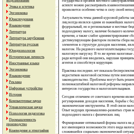
моделирование
государства и органов местного самоуправлени
аспекте можно рассматривать взаимоотношения 
Этика и эстетика
проявляется особенно четко в силу своей непос
Эргономика
Актуальность темы данной курсовой работы за
Юриспруденция
лиц всегда являлся одним из важнейших налого
Языковедение
федеральный, но и региональные и местные бю
подоходному налогу, наличие большого количест
Литература
времени, а также слабое администрирование сбо
Литература зарубежная
дестимулирующим фактором полноты сбора нал
Литература русская
элементом в структуре доходов населения, явл
налогом. На рядового налогоплательщика госу
Юридпсихология
налоговую нагрузку. В то же время налоговые л
Историческая личность
ради которой они вводились, нарушая принцип
агентов и способствуя коррупции.
Иностранные языки
Эргономика
Практика последних лет показала бесперспекти
недостатков налоговой системы путем внесени
Языковедение
законодательство. Проблемы могут быть реше
Реклама
полномасштабной налоговой реформы направлен
Цифровые устройства
интересов государства и налогоплательщиков.
История
Сегодня отличием от советского времени являе
Компьютерные науки
регулирования доходов населения, борьбы с бе
экономические инструменты. В этой связи нал
Управленческие науки
Опыт ведущих промышленно-развитых стран м
Психология педагогика
подоходного налога с физических лиц.
Промышленность
Формирование оптимальной формы налога на д
производство
все имеющиеся возможности этого вида налога,
Краеведение и этнография
сложившейся социально-экономической ситуаци