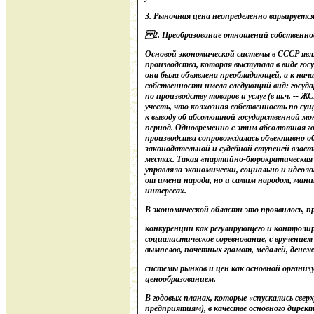
3.
Рыночная цена неопределенно варьируется 
2. Преобразование отношений собственно
Основой экономической системы в СССР явл
производства, которая выступала в виде гос
она была объявлена преобладающей, а к нача
собственности имела следующий вид: государс
по производству товаров и услуг (в т.ч. -- ЖС
учесть, что колхозная собственность по су
к выводу об абсолютной государственной мо
период. Одновременно с этим абсолютная г
производства сопровождалась объективно о
законодательной и судебной ступеней власт
местах. Такая «партийно-бюрократическая 
управляла экономически, социально и идеол
от имени народа, но и самим народом, мани
интересах.
В экономической области это проявилось, п
конкуренции как регулирующего и контроли
социалистическое соревнование, с вручение
вымпелов, почетных грамот, медалей, денеж
системы рынков и цен как основной органи
ценообразованием.
В годовых планах, которые «спускались свер
предприятиям), в качестве основного дирек