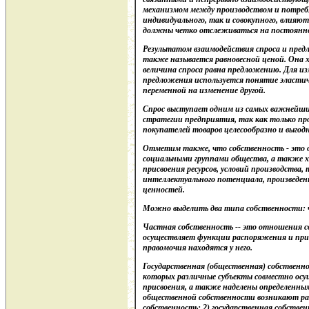
механизмом между производством и потребл
индивидуального, так и совокупного, влияю
должны четко отслеживаться на постоянно
Результатом взаимодействия спроса и пред
также называется равновесной ценой. Она 
величина спроса равна предложению. Для из
предложения используется понятие эластич
переменной на изменение другой.
Спрос выступает одним из самых важнейши
стратегии предприятия, так как только пр
покупателей товаров целесообразно и выгод
Отметим также, что собственность - это 
социальными группами общества, а также 
присвоения ресурсов, условий производства, 
интеллектуального потенциала, произведен
ценностей.
Можно выделить два типа собственности: ч
Частная собственность -- это отношения с
осуществляет функции распоряжения и присв
правомочия находятся у него.
Государственная (общественная) собственн
которых различные субъекты совместно ос
присвоения, а также наделены определенны
общественной собственности возникают раз
собственность; 2) государственная собствен