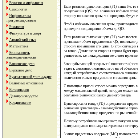
Религия и мифология
Если реальная рыночная цена (Р1) выше Ре, то
Сексология
предложения (QS), т.е. возникает избыток тов
Информатика
сторону понижения цены, т.к. продавцы будут с
программирование
Чтобы избежать изменения цены, производители
Биология
приведет к сокращению объема до QD.
Физкультура и спорт
Если реальная рыночная цена (P1) оказывается
Английский язык
превышает объем предложения QS, возникает д
Математика
сторону повышения его цены. В этой ситуации 
за товар. Давление со стороны спроса будет про
Безопасность
равновесие, т.е. пока дефицит не станет нулев
жизнедеятельности
Банковское дело
Закон убывающей предельной полезности (посл
ведет к снижению полезности от него) объясняе
Биржевое дело
каждый потребитель в соответствии со снижаю
Бухгалтерский учет и аудит
количество только при условии снижения цены.
Валютные отношения
С помощью кривой спроса можно определить вы
Ветеринария
между максимальной ценой, которую может запла
реальной (рыночной) ценой данного товара.
Делопроизводство
Кредитование
Цена спроса на товар (РD) определяется преде
рыночная цена товара - взаимодействием спроса
взаимодействия товар продается по рыночной ц
Поэтому потребитель выигрывает, покупая товар
выигрыш равен площади заштрихованного тре
Знание предельных издержек (МС) позволяет о