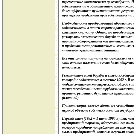
перемещение экономически целесообразно. И
собственности в общественную имеет эконо
более эффективному использованию ресурсо
при перераспределении прав собственности
Необходимость преобразований абсолютно 
собственности в нашей стране практически
властных структур. Однако по поводу напр
разгорелась ожесточенная борьба не тольк
партийно-бюрократической номенклатуры, н
и представители региональных и местных с
«теневой» криминальный капитал.
Все они хотели получить на «законных» ос
занимаемого положения свою долю обществе
имеющееся.
Результатом этой борьбы и стала государс
которой продолжалась в течение 1992 г. В
модель сочетания коммерческого подхода с 
части госсобственности трудовым коллекти
принято решение о двух этапах приватизаци
(платной).
Приватизация, являясь одним из важнейших
переход объекта собственности от государст
Первый этап (1992 -- 1 июля 1994 г.) так н
предприятий торговли, общественного пита
товаров народного потребления. За это пер
малых предприятий, которые перешли в част