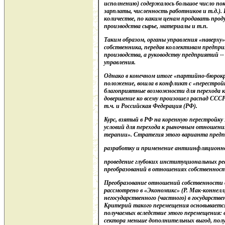
исполнению) содержалось большое число пок
зарплаты, численность работников и т.д.). К
количестве, по каким ценам продавать прод
производства сырье, материалы и т.п.
Таким образом, органы управления «наверху»
собственника, передав коллективам предпр
производства, а руководству предприятий -
управления.
Однако в конечном итоге «партийно-бюрокр
положение, вошла в конфликт с «перестройко
благоприятные возможности для перехода 
довершение ко всему произошел распад СССР
т.ч. и Российская Федерация (РФ).
Курс, взятый в РФ на коренную перестройку
условий для перехода к рыночным отношени
терапии». Стратегия этого варианта предп
разработку и применение антиинфляционн
проведение глубоких институциональных ре
преобразований в отношениях собственност
Преобразование отношений собственности 
рассмотрено в «Экономикс» (Р. Мак-коннелл,
негосударственного (частного) в государст
Критерий такого перемещения основывается
получаемых вследствие этого перемещения: 
сектора меньше дополнительных выгод, полу