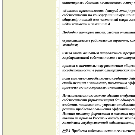
акционерных обществ, составивших основу 
«Большая приватизация» (второй этап) пре
собственности по конкурсу или на аукцион
обществ); полный или частичный выкуп госи
недвижимости и земли и т.д.
Подводя некоторые итоги, следует отметит
осуществлялась в радикальном варианте, ка
методам;
имела своим основным направлением превр
государственной собственности в некоторы
привела к значительному расслоению общес
госсобственности в руках олигархических г
пока еще мало способствовала созданию де
стабилизации в экономике, повышению эф
привлечению иностранных инвестиций.
Из вышесказанного можно сделать следующ
собственности (приватизация) без одновр
владения, пользования и управления объек
решить проблемы повышения эффективност
Именно поэтому формальная и массовая пер
только не привела Россию к выходу из эконом
господства государственной собственности, н
2.1 Проблема собственности и ее изменени