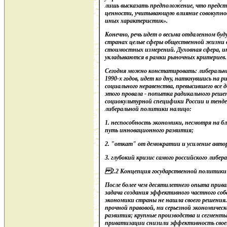
лишь высказать предположение, что предс
ценности, учитывающую влияние совокупнос
иных характеристик».
Конечно, речь идет о весьма отдаленном буд
странах целые сферы общественной жизни 
стоимостных измерений. Духовная сфера, ин
укладываются в рамки рыночных критериев.
Сегодня можно констатировать: либеральн
1990-х годов, идет ко дну, наткнувшись на
социального неравенства, превысившего все
этого провала - попытка радикального реше
социокультурной специфики России и тенде
либеральной политики налицо:
1. неспособность экономики, несмотря на б
путь инновационного развития;
2. "откат" от демократии и усиление авт
3. глубокий кризис самого российского либер
2.2 Концепция государственной политики
После более чем десятилетнего опыта прив
задача создания эффективного частного со
экономики страны не нашла своего решения.
прочной правовой, ни серьезной экономичес
развития; крупные производства и сегменты
приватизации снизили эффективность свое