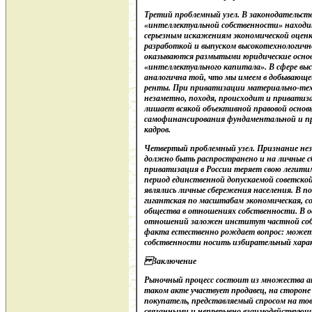
Третий проблемный узел. В законодательст
«интеллектуальной собственности» находи
серьезным искажениям экономической оцен
разработкой и выпуском высокотехнологично
оказываются размытыми юридические основ
«интеллектуального капитала». В сфере выс
аналогична той, что мы имеем в добывающ
ренты. При приватизации материально-тех
незаметно, походя, происходит и приватиз
лишает всякой объективной правовой основ
самофинансирования фундаментальной и пр
кадров.
Четвертый проблемный узел. Признание не
должно быть распространено и на личные с
приватизация в России теряет свою легити
период единственной допускаемой советско
являлись личные сбережения населения. В п
гигантская по масштабам экономическая, с
общества в отношениях собственности. В о
отношений заложен институт частной соб
факта естественно рождает вопрос: може
собственности носить избирательный хара
Заключение
Рыночный процесс состоит из множества ак
таком акте участвует продавец, на стороне
покупатель, представляемый спросом на то
связанными и непрерывно взаимодействую