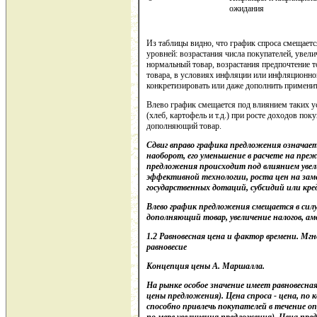
ожидания
Из таблицы видно, что график спроса смещает
уровней: возрастания числа покупателей, увели
нормальный товар, возрастания предпочтение т
товара, в условиях инфляции или инфляционно
конкретизировать или даже дополнить примени
Влево график смещается под влиянием таких у
(хлеб, картофель и т.д.) при росте доходов поку
дополняющий товар.
Сдвиг вправо графика предложения означает
наоборот, его уменьшение в расчете на преж
предложения происходит под влиянием увел
эффективной технологии, роста цен на за
государственных дотаций, субсидий или кре
Влево график предложения смещается в силу 
дополняющий товар, увеличение налогов, а
1.2 Равновесная цена и фактор времени. Мгн
равновесие
Концепция цены А. Маршалла.
На рынке особое значение имеет равновесна
цены предложения). Цена спроса - цена, по 
способно привлечь покупателей в течение о