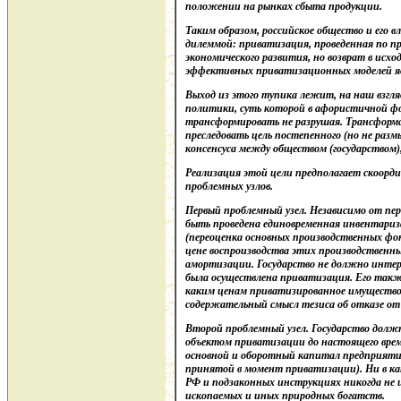
положении на рынках сбыта продукции.
Таким образом, российское общество и его 
дилеммой: приватизация, проведенная по п
экономического развития, но возврат в исхо
эффективных приватизационных моделей я
Выход из этого тупика лежит, на наш взгля
политики, суть которой в афористичной ф
трансформировать не разрушая. Трансфор
преследовать цель постепенного (но не раз
консенсуса между обществом (государством
Реализация этой цели предполагает скоорд
проблемных узлов.
Первый проблемный узел. Независимо от п
быть проведена единовременная инвентариз
(переоценка основных производственных фон
цене воспроизводства этих производственн
амортизации. Государство не должно интере
была осуществлена приватизация. Его также
каким ценам приватизированное имущество п
содержательный смысл тезиса об отказе от
Второй проблемный узел. Государство долж
объектом приватизации до настоящего врем
основной и оборотный капитал предприятий
принятой в момент приватизации). Ни в ка
РФ и подзаконных инструкциях никогда не ш
ископаемых и иных природных богатств.