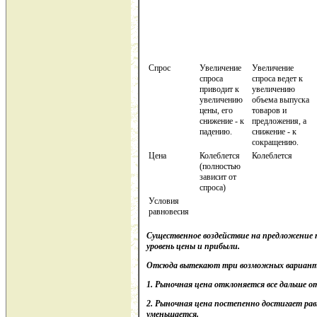
Спрос
Увеличение
Увеличение
спроса
спроса ведет к
приводит к
увеличению
увеличению
объема выпуска
цены, его
товаров и
снижение - к
предложения, а
падению.
снижение - к
сокращению.
Цена
Колеблется
Колеблется
(полностью
зависит от
спроса)
Условия
равновесия
Существенное воздействие на предложение 
уровень цены и прибыли.
Отсюда вытекают три возможных варианта
1.
Рыночная цена отклоняется все дальше от
2.
Рыночная цена постепенно достигает рав
уменьшается.