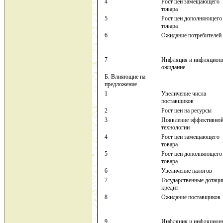
4
Рост цен замещающего
товара
5
Рост цен дополняющего
товара
6
Ожидание потребителей
7
Инфляция и инфляцион
ожидание
Б. Влияющие на
предложение
1
Увеличение числа
поставщиков
2
Рост цен на ресурсы
3
Появление эффективно
технологии
4
Рост цен замещающего
товара
5
Рост цен дополняющего
товара
6
Увеличение налогов
7
Государственные дотаци
кредит
8
Ожидание поставщиков
9
Инфляция и инфляцион