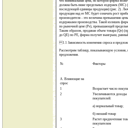
что минимальная цена, по которой фирма может
должна быть ниже предельных издержек (МС) (
последующей единицы продукции) (рис. 2). Л
продукции над ее МС будет означать рост пр
производителя - это величина превышения цен
издержками производства. Такой излишек фирм
по рыночной цене (Рe), превышающей предельн
Таким образом, продавая объем товара (Qe) (
до QЕ) по РЕ, фирма получит выигрыш, равны
1.1 Зависимость изменения спроса и предложе
Рассмотрим таблицу, показывающую условия,
предложения.
№
Факторы
А. Влияющие на
спрос
1
Возрастает число покуп
2
Увеличиваются доходы
покупателей:
а) нормальный товар;
б) низший товар
3
Растет предпочтение тов
покупателям