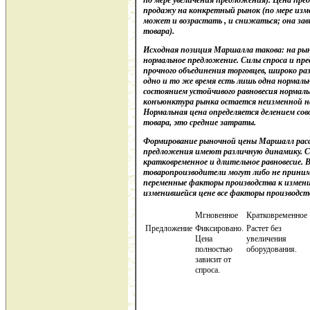
по мере увеличения предложения). Цена пре
продажу на конкретный рынок (по мере изм
может и возрастать , и снижаться; она за
товара).
Исходная позиция Маршалла такова: на рын
нормальное предложение. Силы спроса и пр
прочного объединения торговцев, широко ра
одно и то же время есть лишь одна нормаль
состоянием устойчивого равновесия нормаль
конъюнктура рынка остается неизменной н
Нормальная цена определяется делением со
товара, это средние затраты.
Формирование рыночной цены Маршалл расс
предложения имеют различную динамику. С
кратковременное и длительное равновесие. 
товаропроизводители могут либо не приним
переменные факторы производства к измени
изменившейся цене все факторы производст
Мгновенное
Кратковременное
Предложение
Фиксировано.
Растет без
Цена
увеличения
полностью
оборудования.
зависит от
спроса.