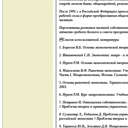
очередь может быть: общенародной, регион
После 1991 г. в Российской Федерации прои
рабочей силы в форме преобразования обще
частную.
Перспективы развития частной собственнос
отчасти среднего бизнеса и совсем призрач
Список использованной литературы
1. Борохов В.Б. Основы экономической теори
2. Ивашковский С.Н. Экономика: микро - и м
3. Нуреев Р.М. Основы экономической теори
4. Максимова В.Ф. Рыночная экономика: Учеб
Часть I. Микроэкономика, Москва. СиминтЭ
5. Основы рыночной экономики. Терминологи
2003.
6. Нуреев Р.М. Курс микроэкономики: Учебник д
7. Петраков Н. Отношения собственности: 
// Проблемы теории и практики управления 
8. Сульповар Л., Родионов Д. Проблемы упра
российской экономике // Проблемы теории и
9. Тарануха Ю.В., Земляков Д.Н. Микроэкономи