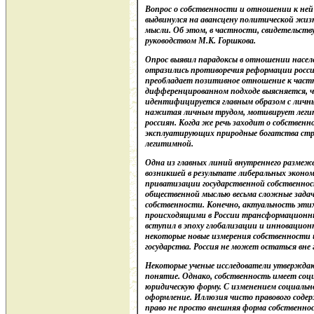
Вопрос о собственности и отношении к ней 
выдвинулся на авансцену политической жиз
мысли. Об этом, в частности, свидетельст
руководством М.К. Горшкова.
Опрос выявил парадоксы в отношении насел
отразились противоречия реформации росси
преобладает позитивное отношение к частн
дифференцированном подходе выясняется, ч
идентифицируется главным образом с личн
нажитая личным трудом, мотивирует легит
россиян. Когда же речь заходит о собствен
эксплуатирующих природные богатства стра
легитимной.
Одна из главных линий внутреннего размеж
возникшей в результате либеральных экономи
приватизации государственной собственност
общественной мыслью весьма сложные зада
собственности. Конечно, актуальность этих 
происходящими в России трансформационны
вступил в эпоху глобализации и инновацион
некоторые новые измерения собственности 
государства. Россия не может остаться вне 
Некоторые ученые исследователи утверждаю
понятие. Однако, собственность имеет соци
юридическую форму. С изменением социально
оформление. Иллюзия чисто правового соде
право не просто внешняя форма собственнос