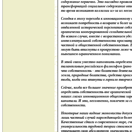
содержание первично. Это наглядно проявля
трансформаций социальное содержание отн
то время возникают коллизии из-за их нес
Сегодня в эпоху перехода к инновационному
возникает потребность в возврате к более 
отдаленной исторической перспективе собс
органически кооперированной созидательно
Во всяком случае, вместе с возрастанием уде
интеллектуальной собственности просматр
частной и общественной собственностью. 
могут быть втиснуты в прокрустово ложе ч
нынешнем ограниченном понимании.
В этой связи уместно напомнить определени
талантливым российским философом (рано 
что собственность - это богатство деятель
земля, природные богатства, средства прои
тогда, когда они втянуты в горнило творчес
Сейчас, когда все большее значение приобр
определять собственность вне органической
наших глазах инновационного общества хар
капитала. И это, несомненно, повлечет за с
собственности.
Некоторые наши видные экономисты допуск
лишь частный случай нарождающейся боле
Качественные сдвиги в современном мире, с
универсальность трудовой теории стоимост
утрачивает свою абсолютную значимость и 