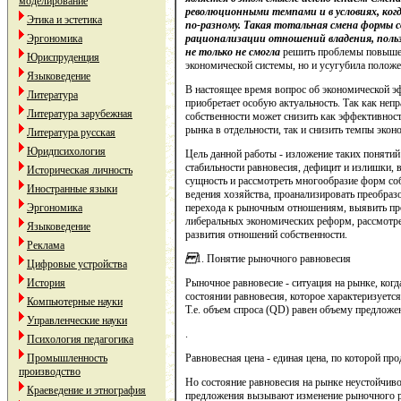
моделирование
революционными темпами и в условиях, ког
Этика и эстетика
по-разному. Такая тотальная смена формы с
Эргономика
рационализации отношений владения, польз
не только не смогла
решить проблемы повыше
Юриспруденция
экономической системы, но и усугубила положе
Языковедение
В настоящее время вопрос об экономической 
Литература
приобретает особую актуальность. Так как не
Литература зарубежная
собственности может снизить как эффективнос
рынка в отдельности, так и снизить темпы экон
Литература русская
Юридпсихология
Цель данной работы - изложение таких понятий 
стабильности равновесия, дефицит и излишки, 
Историческая личность
сущность и рассмотреть многообразие форм со
Иностранные языки
ведения хозяйства, проанализировать преобраз
Эргономика
перехода к рыночным отношениям,
выявить пр
либеральных экономических реформ,
рассмотр
Языковедение
развития отношений собственности.
Реклама
1. Понятие рыночного равновесия
Цифровые устройства
История
Рыночное равновесие - ситуация на рынке, когд
состоянии равновесия, которое характеризуетс
Компьютерные науки
Т.е. объем спроса (QD) равен объему предложен
Управленческие науки
.
Психология педагогика
Промышленность
Равновесная цена - единая цена, по которой про
производство
Но состояние равновесия на рынке неустойчиво
Краеведение и этнография
предложения вызывают изменение рыночного р