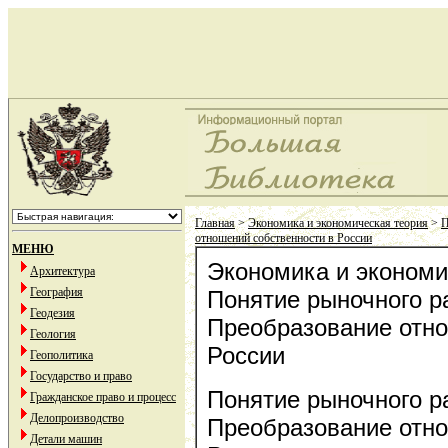
Главная
>
Экономика и экономическая теория
>
П
отношений собственности в России
МЕНЮ
Экономика и экономи
Архитектура
География
Понятие рыночного р
Геодезия
Преобразование отно
Геология
России
Геополитика
Государство и право
Понятие рыночного р
Гражданское право и процесс
Делопроизводство
Преобразование отно
Детали машин