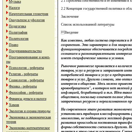
2.1 Проблема собственности и ее изменений в
Музыка
Налоги
2.2 Концепция государственной политики в обл
Начертательная геометрия
Заключение
Оккультизм и уфология
Список использованной литературы
Педагогика
Полиграфия
Введение
Политология
Как известно, любая система стремится к 
Право
сохранению. Это характерно и для микроэко
функционирование обеспечивается посредст
Предпринимательство
сознанием и разнонаправленными интересам
Программирование и комп-
имеет специфические законы и условия.
ры
Рыночное равновесие проявляется в количе
Психология - рефераты
товаров, услуг и ресурсов и затрагивает ин
Религия - рефераты
потребителей товаров и услуг и предприяти
товаров и услуг. Другими словами, это опт
Социология - рефераты
интересов в обществе. Здесь можно привест
Физика - рефераты
кровообращением", в котором нет явлений 
Философия - рефераты
инфляцией, безработицей и т.п. Идея таког
обществом, поскольку означает полное удо
Финансы деньги и налоги
затраченных ресурсов и нереализованного пр
Химия
На современном этапе развития экономичес
Экология и охрана природы
установилась традиция классифицировать 
Экономика и экономическая
множество, не поддающееся жесткой формал
теория
развития происходила постоянная трансф
формы собственности сменялись другими. Н
Экономико-математическое
является в этом смысле исключением. Смена