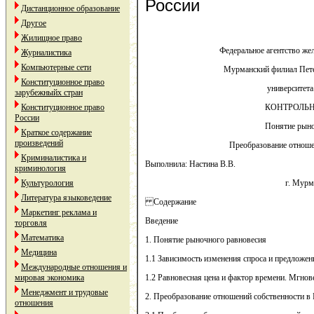
России
Дистанционное образование
Другое
Жилищное право
Федеральное агентство же
Журналистика
Компьютерные сети
Мурманский филиал Пете
Конституционное право
университета
зарубежныйх стран
Конституционное право
КОНТРОЛЬН
России
Понятие рыно
Краткое содержание
произведений
Преобразование отноше
Криминалистика и
Выполнила: Настина В.В.
криминология
Культурология
г. Мурма
Литература языковедение
Содержание
Маркетинг реклама и
Введение
торговля
Математика
1. Понятие рыночного равновесия
Медицина
1.1 Зависимость изменения спроса и предложен
Международные отношения и
мировая экономика
1.2 Равновесная цена и фактор времени. Мгнов
Менеджмент и трудовые
2. Преобразование отношений собственности в
отношения