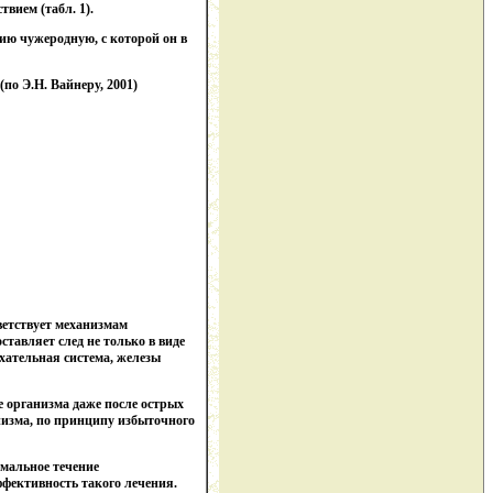
вием (табл. 1).
ию чужеродную, с которой он в
о Э.Н. Вайнеру, 2001)
ветствует механизмам
тавляет след не только в виде
ыхательная система, железы
е организма даже после острых
низма, по принципу избыточного
рмальное течение
ффективность такого лечения.