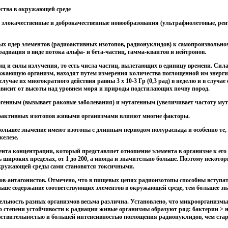
ества в окружающей среде
 злокачественные и доброкачественные новообразования (ультрафиолетовые, рен
ных ядер элементов (радиоактивных изотопов, радионуклидов) к самопроизвольно
диация в виде потока альфа- и бета-частиц, гамма-квантов и нейтронов.
иц и силы излучения, то есть числа частиц, вылетающих в единицу времени. Сил
ражающую организм, находят путем измерения количества поглощенной им энерги
учае их многократного действия равны 3 х 10-3 Гр (0,3 рад) в неделю и в случае 
 зависит от высоты над уровнем моря и природы подстилающих почву пород.
генным (вызывает раковые заболевания) и мутагенным (увеличивает частоту му
иоактивных изотопов живыми организмами влияют многие факторы.
ольшее значение имеют изотопы с длинным периодом полураспада и особенно те
железе.
нта концентрации, который представляет отношение элемента в организме к ег
ь широких пределах, от 1 до 200, а иногда и значительно больше. Поэтому некот
кружающей среды сами становятся токсичными.
ов-антагонистов. Отмечено, что в пищевых цепях радиоизотопы способны вступа
ьше содержание соответствующих элементов в окружающей среде, тем большее зн
тельность разных организмов весьма различна. Установлено, что микроорганизмы 
По степени устойчивости к радиации живые организмы образуют ряд: бактерии >
ствительностью и большей интенсивностью поглощения радионуклидов, чем стар