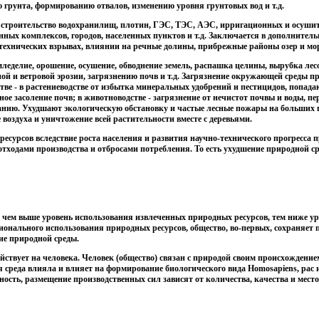
 грунта, формированию отвалов, изменению уровня грунтовых вод и т.д.
- строительство водохранилищ, плотин, ГЭС, ТЭС, АЭС, ирригационных и осуши
ых комплексов, городов, населенных пунктов и т.д. Заключается в дополнительн
ехнических взрывах, влиянии на речные долины, прибрежные районы озер и мор
емледелие, орошение, осушение, обводнение земель, распашка целины, вырубка лес
ной и ветровой эрозии, загрязнению почв и т.д. Загрязнение окружающей среды 
тве - в растениеводстве от избытка минеральных удобрений и пестицидов, попада
е засоление почв; в животноводстве - загрязнение от нечистот почвы и воды, пе
нию. Ухудшают экологическую обстановку и частые лесные пожары на больших 
 воздуха и уничтожение всей растительности вместе с деревьями.
сурсов вследствие роста населения и развития научно-технического прогресса 
тходами производства и отбросами потребления. То есть ухудшение природной с
то чем выше уровень использования извлеченных природных ресурсов, тем ниже у
ионального использования природных ресурсов, общество, во-первых, сохраняет 
ие природной среды.
йствует на человека. Человек (общество) связан с природой своим происхождение
реда влияла и влияет на формирование биологического вида Ноmоsарiens, рас 
ьность, размещение производственных сил зависят от количества, качества и мес