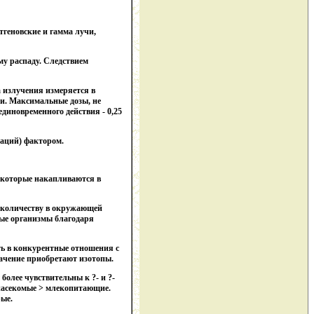
тгеновские и гамма лучи,
му распаду. Следствием
а излучения измеряется в
и. Максимальные дозы, не
единовременного действия - 0,25
таций) фактором.
, которые накапливаются в
о количеству в окружающей
орые организмы благодаря
ть в конкурентные отношения с
ачение приобретают изотопы.
более чувствительны к ?- и ?-
 насекомые > млекопитающие.
ые.