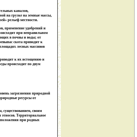
тельных каналов,
ой на грузке на земные массы,
ей» рельеф местности.
ов, применение удобрений и
происходит при неправильном
ющих в почвы и воды; от
ревыпас скота приводит к
площадях лесных массивов
приводит к их истощению и
реды происходит по двум
ровень загрязнения природной
природные ресурсы от
м, существованием, своим
и этносов. Территориальное
тоположения при родных