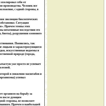
 изолировал себя от
и производства. Человек все
оложение, с одной стороны, в
ения эволюции биологических
 обстановке. Ситуация
бя». Причем темпы этих
ны негативные последствия его
, биоты), разрушении озонового
ствования. Появились, так
ные людьми и характеризующиеся
дки, искусственные водоемы и
ественной природе (города,
ачастую уже просто не успевает
олезней.
которой в снижении масштабов и
 организмы) успевал
т организм на борьбу за
ым после дующим
ной стороны, не позволяет
леваниям. Причем в наибольшей