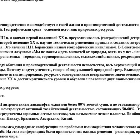
непосредственно взаимодействует в своей жизни и производственной деятельности
й. Географическая среда - основной источник природных ресурсов.
III в. и кончая первой половиной XX в. преувеличивалась (географический детер
 второй половине XX в. научно-техническая революция привела к созданию антр
ся. Это явление Н.Н. Баранский назвал географическим нигилизмом. В Советско
нским лозунгом: «Мы не можем ждать милостей от природы, взять их у нее - наш
опогенные - городские, горнопромышленные, сельскохозяйственные, рекреацио
ду обитания и производственной деятельности человечества, весь окружающий 
ды. Поэтому следует уточнять, говоря об окружающей природной среде. Взаимоде
ивало изъятие природных ресурсов с одновременным возвращением значительных 
вине XX в. достиг критического уровня и обусловил появление двух взаимосвяза
х ресурсов;
ия.
Н антропогенные ландшафты охватили более 80% земной суши, а по отдельным р
 незатронутых активной хозяйственной деятельностью, составляющих 50-60%. Э
сосредоточены огромные лесные массивы, так называемые легкие планеты. По общ
ежая Канаду, Бразилию, Австралию, Китай.
ваны международные конференции по проблемам взаимодействия человеческого о
абе. На этих конференциях были приняты очень важные решения - резолюции, пр
нами мира.