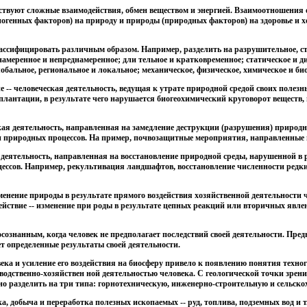
твуют сложные взаимодействия, обмен веществом и энергией. Взаимоотношения 
опогенных факторов) на природу и природы (природных факторов) на здоровье и 
лассифицировать различным образом. Например, разделить на разрушительное, 
намеренное и непреднамеренное; дли тельное и кратковременное; статическое и 
обальное, региональное и локальное; механическое, физическое, химическое и био
е -- человеческая деятельность, ведущая к утрате природной средой своих полезн
плантации, в результате чего нарушается биогеохимический круговорот веществ, и
ая деятельность, направленная на замедление деструкции (разрушения) природно
 и природных процессов. На пример, почвозащитные мероприятия, направленные 
 деятельность, направленная на восстановление природной среды, нарушенной в 
ессов. Например, рекультивация ландшафтов, восстановление численности редк
зменение природы в результате прямого воздействия хозяйственной деятельности
действие -- изменение при роды в результате цепных реакций или вторичных явле
сознанным, когда человек не предполагает последствий своей деятельности. Пред
т определенные результаты своей деятельности.
ека и усиление его воздействия на биосферу привело к появлению понятия техноге
водственно-хозяйствен ной деятельностью человека. С геологической точки зрени
но разделить на три типа: горнотехническую, инженерно-строительную и сельско
ка, добыча и переработка полезных ископаемых -- руд, топлива, подземных вод и 