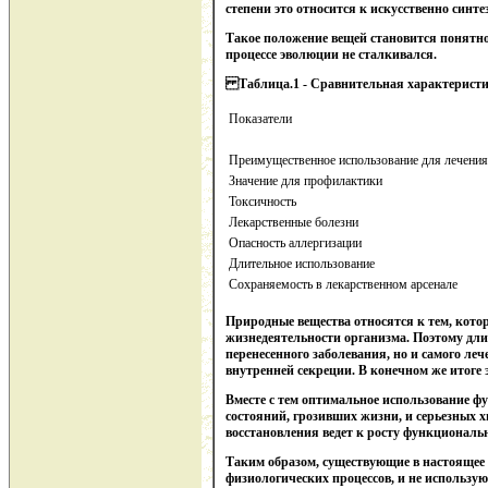
степени это относится к искусственно синт
Такое положение вещей становится понятн
процессе эволюции не сталкивался.
Таблица.1 - Сравнительная характеристик
Показатели
Преимущественное использование для лечения
Значение для профилактики
Токсичность
Лекарственные болезни
Опасность аллергизации
Длительное использование
Сохраняемость в лекарственном арсенале
Природные вещества относятся к тем, кото
жизнедеятельности организма. Поэтому длит
перенесенного заболевания, но и самого ле
внутренней секреции. В конечном же итоге 
Вместе с тем оптимальное использование ф
состояний, грозивших жизни, и серьезных 
восстановления ведет к росту функциональ
Таким образом, существующие в настоящее 
физиологических процессов, и не использу