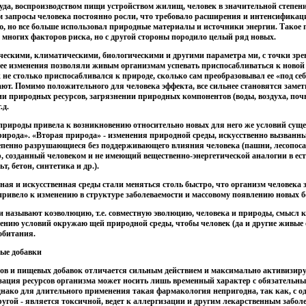
уда, воспроизводством пищи устройством жилищ, человек в значительной степени
 запросы человека постоянно росли, что требовало расширения и интенсификаци
 но все больше использовал природные материалы и источники энергии. Такое п
 многих факторов риска, но с другой стороны породило целый ряд новых.
ческими, климатическими, биологическими и другими параметра ми, с точки зр
 ее изменения позволяли живым организмам успевать приспосабливаться к новой
 не столько приспосабливался к природе, сколько сам преобразовывал ее «под се
ют. Помимо положительного для человека эффекта, все сильнее становятся замет
и природных ресурсов, загрязнении природных компонентов (воды, воздуха, почв
.д.
природы привела к возникновению относительно новых для него же условий суще
рирода». «Вторая природа» - изменения природной среды, искусственно вызван
тепенно разрушающиеся без поддерживающего влияния человека (пашни, лесопоса
р, созданный человеком и не имеющий вещественно-энергетической аналогии в ест
, бетон, синтетика и др.).
я и искусственная среды стали меняться столь быстро, что организм человека з
привело к изменению в структуре заболеваемости и массовому появлению новых б
 называют коэволюцию, т.е. совместную эволюцию, человека и природы, смысл 
нению условий окружаю щей природной среды, чтобы человек (да и другие живые
обитания.
вые добавки
в и пищевых добавок отличается сильным действием и максимально активизируе
зация ресурсов организма может носить лишь временный характер с обязательн
днако для длительного применения такая фармакология непригодна, так как, с од
ругой - является токсичной, ведет к аллергизации и другим лекарственным забо