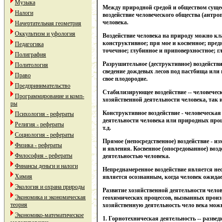
Музыка
Между природной средой и обществом сущес
Налоги
воздействие человеческого общества (антр
человека.
Начертательная геометрия
Оккультизм и уфология
Воздействие человека на природу можно к
конструктивное; пря мое и косвенное; пред
Педагогика
точечное; глубинное и приповерхностное; гл
Полиграфия
Разрушительное (деструктивное) воздействи
Политология
сведение дождевых лесов под пастбища или 
Право
свое плодородие.
Предпринимательство
Стабилизирующее воздействие -- человеческ
Программирование и комп-
хозяйственной деятельности человека, так
ры
Конструктивное воздействие - человеческая
Психология - рефераты
деятельности человека или природных проц
Религия - рефераты
т.д.
Социология - рефераты
Прямое (непосредственное) воздействие - и
Физика - рефераты
и явления. Косвенное (опосредованное) воз
Философия - рефераты
деятельностью человека.
Финансы деньги и налоги
Непреднамеренное воздействие является нео
Химия
является осознанным, когда человек ожидае
Экология и охрана природы
Развитие хозяйственной деятельности челов
Экономика и экономическая
геохимических процессов, вызванных произ
теория
хозяйственную деятельность чело века мож
Экономико-математическое
1. Горнотехническая деятельность -- развед