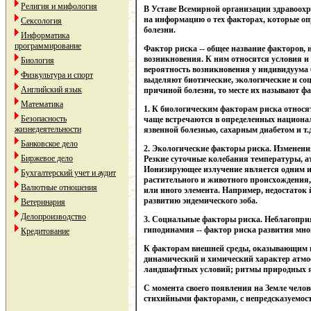
Религия и мифология
В Уставе Всемирной организации здравоохра
на информацию о тех факторах, которые оп
Сексология
болезни.
Информатика
программирование
Фактор риска -- общее название факторов,
возникновения. К ним относятся условия и
Биология
вероятность возникновения у индивидуума 
Физкультура и спорт
выделяют биотические, экологические и с
Английский язык
причиной болезни, то месте их называют 
Математика
1. К биологическим факторам риска относят
Безопасность
чаще встречаются в определенных национал
жизнедеятельности
язвенной болезнью, сахарным диабетом и т.
Банковское дело
2. Экологические факторы риска. Изменени
Биржевое дело
Резкие суточные колебания температуры, а
Ионизирующее излучение является одним из
Бухгалтерский учет и аудит
растительного и животного происхождения, 
Валютные отношения
или иного элемента. Например, недостаток 
развитию эндемического зоба.
Ветеринария
Делопроизводство
3. Социальные факторы риска. Неблагоприя
гиподинамия -- фактор риска развития мног
Кредитование
К факторам внешней среды, оказывающим вл
динамический и химический характер атмос
ландшафтных условий; ритмы природных я
С момента своего появления на Земле чело
стихийными факторами, с непредсказуемос