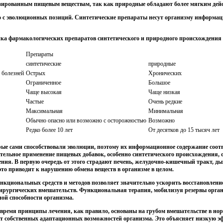
езированным пищевым веществам, так как природные обладают более мягким дейст
о с эволюционных позиций. Синтетические препараты несут организму информац
а фармакологических препаратов синтетического и природного происхождения (п
Препараты
синтетические
природные
 болезней
Острых
Хронических
Ограниченное
Большое
Чаще высокая
Чаще низкая
Частые
Очень редкие
Максимальная
Минимальная
Обычно опасно или возможно с осторожностью
Возможно
Редко более 10 лет
От десятков до 15 тысяч лет
рые сами способствовали эволюции, поэтому их информационное содержание соот
ельное применение пищевых добавок, особенно синтетического происхождения, ос
чения. В первую очередь от этого страдают печень, желудочно-кишечный тракт, д
это приводит к нарушению обмена веществ в организме в целом.
ункциональных средств и методов позволяет значительно ускорить восстановлени
хирургических вмешательств. Функциональная терапия, мобилизуя резервы орга
ной способности организма.
время принципы лечения, как правило, основаны на грубом вмешательстве в но
ют собственных адаптационных возможностей организма. Это объясняет низкую э