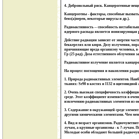
4. Добровольный риск. Канцерогенные вещ
Канцерогены - факторы, способные вызвать
бенз(а)перен, некоторые вирусы и др.).
Радиоактивность -- способность нестабиль
ядерного распада является ионизирующая ра
Действие радиации зависит от энергии част
беккерелях или кюри. Дозу излучения, по
причиняющие вреда организму человека, в сл
Гр (25 рад). Доза естественного облучения
Радиоактивное излучение является канцеро
На процесс поглощения и накопления рад
1. Природа радиоактивных элементов. Наиб
тканях: Sr90 в костях и I132 в щитовидной 
2. Очень высокая специфичность коэффицие
среде. Этот коэффициент изменяется в очен
извлечению радиоактивных элементов из о
3. Содержание в окружающей среде элемент
другими химическими элементами. Чем мен
4. Вид и возраст организмов. Радиочуветви
лучам, а крупные организмы - к ?-лучам. 
Молодые особи обладают большей радиочув