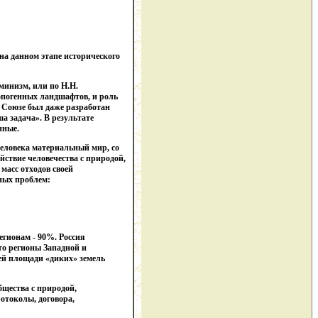
 на данном этапе исторического
минизм, или по Н.Н.
опогенных ландшафтов, и роль
м Союзе был даже разработан
а задача». В результате
нные.
человека материальный мир, со
йствие человечества с природой,
масс отходов своей
нных проблем:
егионам - 90%. Россия
то регионы Западной и
ей площади «диких» земель
бщества с природой,
отоколы, договора,