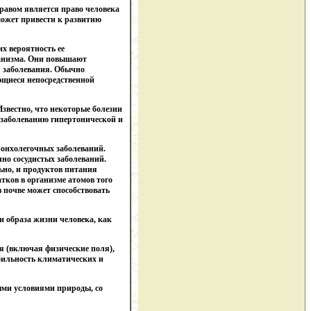
правом является право человека
может привести к развитию
х вероятность ее
ганизма. Они повышают
я заболевания. Обычно
ющиеся непосредственной
Известно, что некоторые болезни
 заболеванию гипертонической и
ронхолегочных заболеваний.
но сосудистых заболеваний.
ьно, и продуктов питания
тков в организме атомов того
в почве может способствовать
 образа жизни человека, как
я (включая физические поля),
бильность климатических и
ными условиями природы, со