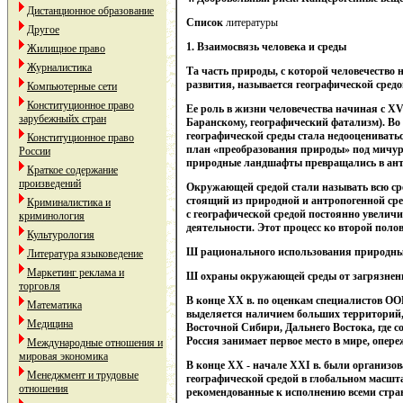
Дистанционное образование
Список
литературы
Другое
1. Взаимосвязь человека и среды
Жилищное право
Журналистика
Та часть природы, с которой человечество 
развития, называется географической средо
Компьютерные сети
Конституционное право
Ее роль в жизни человечества начиная с XV
зарубежныйх стран
Баранскому, географический фатализм). Во
географической среды стала недооценивать
Конституционное право
план «преобразования природы» под мичури
России
природные ландшафты превращались в антр
Краткое содержание
произведений
Окружающей средой стали называть всю сре
стоящий из природной и антропогенной сре
Криминалистика и
с географической средой постоянно увелич
криминология
деятельности. Этот процесс ко второй поло
Культурология
Ш рационального использования природны
Литература языковедение
Маркетинг реклама и
Ш охраны окружающей среды от загрязнен
торговля
В конце XX в. по оценкам специалистов ОО
Математика
выделяется наличием больших территорий,
Медицина
Восточной Сибири, Дальнего Востока, где 
Россия занимает первое место в мире, опер
Международные отношения и
мировая экономика
В конце XX - начале XXI в. были организо
Менеджмент и трудовые
географической средой в глобальном масшт
отношения
рекомендованные к исполнению всеми стра