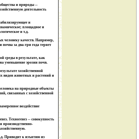
общества и природы --
хозяйственную деятельность
стабилизирующее и
динамическое; площадное и
логическое и т.д.
ых человеку качеств. Например,
 почва за два-три года теряет
й среды в результате, как
на уменьшение эрозии почв.
результате хозяйственной
их видов животных и растений и
 человека на природные объекты
ний, связанных с хозяйственной
намеренное воздействие
нез. Техногенез -- совокупность
я производственно-
хозяйственную.
т.д. Приводит к изъятию из