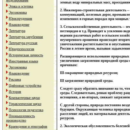
моделирование
земных недр минеральных масс, проседанию
Этика и эстетика
2. Инженерно-строительная деятельность -
Эргономика
коммуникаций, железных дорог, промышленн
Юриспруденция
изменениях в горных породах при мощных т
Языковедение
3. Сельскохозяйственная деятельность -- з
Литература
пестицидов и т.д. Приводит к усилению вод
ведении различных работ в сельском хозяйс
Литература зарубежная
неумеренного орошения происходит вторично
Литература русская
уничтожению растительности и опустынива
России в летнее время, вызывая задымление
Юридпсихология
Историческая личность
Расширяющееся использование природных ре
увеличению загрязнения природной среды о
Иностранные языки
причинам:
Эргономика
Ш сокращение природных ресурсов;
Языковедение
Реклама
Ш загрязнение природной среды.
Цифровые устройства
Следует сразу обратить внимание на то, ч
История
среды. Следовательно, решая проблему рац
истощения, а во-вторых, снижает загрязнен
Компьютерные науки
Управленческие науки
С другой стороны, природа постоянно возде
будущим. Окружающая человека природная с
Психология педагогика
расселение людей, их материальная деятел
Промышленность
ресурсов.
производство
2. Экологическая обусловленность болезней
Краеведение и этнография