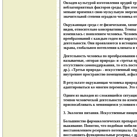
Овладев культурой изготовления орудий тр
неблагоприятных факторов среды. При этом
меньше применял свою мускульную энергию,
значительной степени оградило человека от
Окружающая среда с ее физическими, хими
видов, относительно консервативна. Темпы
изменилась с появлением человека. Человек
преобразований с каждым годом все нараста
деятельности. Они проявляются в истощени
экрана, глобальном потеплении климата и т
Деятельность человека по преобразованию 
называемые, «вторая природа» и «третья п
отсутствием самоподдержания, то есть пос
др.). «Третья природа» - искусственный ми
внутреннее пространство помещений, асфальт
В результате окружающая человека природна
адаптироваться ко многим переменам. Это 
Одним из выходов из сложившейся ситуации
темпов человеческой деятельности по изме
приспосабливать к меняющимся условиям 
3. Экология питания. Искусственные пище
Большинство фармакологических препарато
выживание. Понятно, что подобная мобили
восстановлением резервного потенциала. О
восстановить функциональные резервы, с д