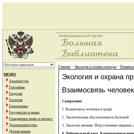
Главная
>
Экология и охрана природы
>
Взаимосв
МЕНЮ
Экология и охрана п
Архитектура
География
Взаимосвязь челове
Геодезия
Геология
Содержание
Геополитика
1. Взаимосвязь человека и среды
Государство и право
2. Экологическая обусловленность болезней
Гражданское право и процесс
Делопроизводство
3. Экология питания. Искусственные пищевые 
Детали машин
4. Добровольный риск. Канцерогенные вещ