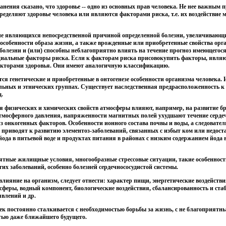
нения сказано, что здоровье -- одно из основных прав человека. Не нее важным 
ределяют здоровье человека или являются факторами риска, т.е. их воздействие 
 не являющихся непосредственной причиной определенной болезни, увеличивающи
 особенности образа жизни, а также врожденные или приобретенные свойства ор
болезни и (или) способны неблагоприятно влиять на течение прогноз имеющегос
оциальные факторы риска. Если к факторам риска присовокупить факторы, явля
факторами здоровья. Они имеют аналогичную классификацию.
ся генетические и приобретенные в онтогенезе особенности организма человека. 
ьных и этнических группах. Существует наследственная предрасположенность к
д.
я физических и химических свойств атмосферы влияют, например, на развитие б
тмосферного давления, напряженности магнитных полей ухудшают течение сердеч
 онкогенных факторов. Особенности ионного состава почвы и воды, а следовател
приводят к развитию элементоз-заболеваний, связанных с избыт ком или недоста
йода в питьевой воде и продуктах питания в районах с низким содержанием йода 
тные жилищные условия, многообразные стрессовые ситуации, такие особенности
их заболеваний, особенно болезней сердечнососудистой системы.
ияние на организм, следует отнести: характер пищи, энергетические воздействи
феры, водный компонент, биологические воздействия, сбалансированность и ста
влений и др.
век постоянно сталкивается с необходимостью борьбы за жизнь, с не благоприят
тью даже ближайшего будущего.