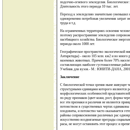
подсечно-огневого земледелия. Биологическое 
Длительность этого периода 10 тыс. лет.
Переход к земледелию значительно уменьшил
одновременно потребовав увеличения затрат эн
труда и т.д.
На ограниченных территориях освоения челове
поэтому распространение земледелия сопровожда
пастбищного хозяйства. Биологическое энергоп
периода около 1000 лет.
Географическое пространство экологической ни
Антарктиды) - около 105 млн. км2 и во много 
наземных животных. Причем более 70% населе
составляющих наиболее густонаселенные райо
Учебник для вузов.- М.: ЮНИТИ-ДАНА, 2001.-
Заключение
С биологической точки зрения ныне живущее че
структурными единицами которого являются ра
морфологических особенностей представителей
по ряду признаков (цвет кожи, рост, форма чер
все эти признаки и различия не являются прин
потомством в существенных чертах одинаковы 
плодовиты, и потомство часто оказывается ге
районы соприкосновения различных рас однов
искусственно воздвигаемые преграды социальн
расы, не могут остановить этот процесс и пре