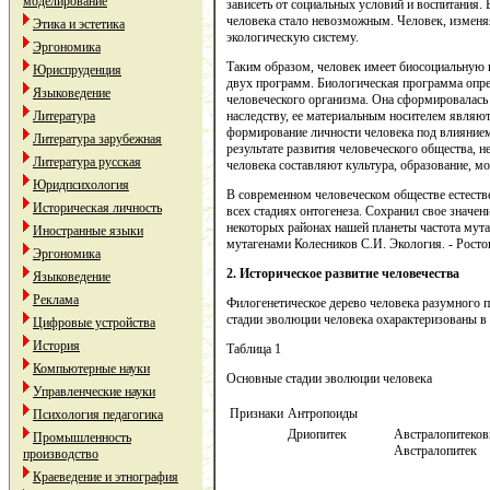
моделирование
зависеть от социальных условий и воспитания.
человека стало невозможным. Человек, изменяя
Этика и эстетика
экологическую систему.
Эргономика
Таким образом, человек имеет биосоциальную п
Юриспруденция
двух программ. Биологическая программа опре
Языковедение
человеческого организма. Она сформировалась 
Литература
наследству, ее материальным носителем являю
формирование личности человека под влияние
Литература зарубежная
результате развития человеческого общества, н
Литература русская
человека составляют культура, образование, мор
Юридпсихология
В современном человеческом обществе естестве
Историческая личность
всех стадиях онтогенеза. Сохранил свое значе
некоторых районах нашей планеты частота мута
Иностранные языки
мутагенами Колесников С.И. Экология. - Ростов-
Эргономика
2. Историческое развитие человечества
Языковедение
Реклама
Филогенетическое дерево человека разумного п
стадии эволюции человека охарактеризованы в 
Цифровые устройства
История
Таблица 1
Компьютерные науки
Основные стадии эволюции человека
Управленческие науки
Признаки
Антропоиды
Психология педагогика
Дриопитек
Австралопитеко
Промышленность
Австралопитек
производство
Краеведение и этнография