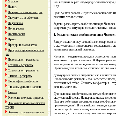
Музыка
или вторичных рас: индо-средиземноморскую,
и др.
Налоги
Начертательная геометрия
Цель данной работы - изучить экологические т
развития человечества.
Оккультизм и уфология
Педагогика
Задачи: рассмотреть особенности вида Человек 
современную ситуацию с экологическими типа
Полиграфия
Политология
1. Экологические особенности вида Челове
Право
Раздел экологии, изучающий закономерности в
Предпринимательство
с окружающими природными, социальными, эко
называется экологией человека.
Программирование и комп-
ры
Человек -- создание природы и остается ее ча
Психология - рефераты
всех живых существ законам. Ч.Дарвин распро
эволюционной теории и доказал его происхож
Религия - рефераты
Происхождение человека, становление его как 
Социология - рефераты
Движущими силами антропогенеза являются би
Физика - рефераты
Биологические факторы - это наследственность,
Философия - рефераты
естественный отбор. Социальные факторы -- тр
Финансы деньги и налоги
речь и мышление.
Химия
Для человека свойственны не только биологиче
Экология и охрана природы
окружающей среды. На первых этапах антропог
Под его действием формировались морфологичес
Экономика и экономическая
прямохождение). В дальнейшем, овладев культ
теория
пищи, устройством жилищ, человек изолировал
Экономико-математическое
настолько, что вышел из-под жесткого контроля