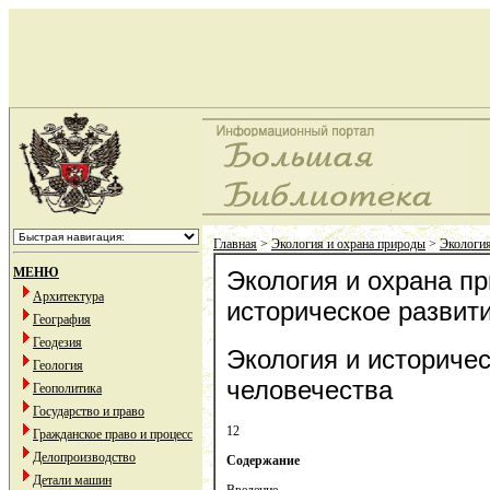
Главная
>
Экология и охрана природы
>
Экология
МЕНЮ
Экология и охрана пр
Архитектура
историческое развит
География
Геодезия
Экология и историче
Геология
человечества
Геополитика
Государство и право
12
Гражданское право и процесс
Делопроизводство
Содержание
Детали машин