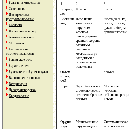
Религия и мифология
1
2
3
Сексология
Возраст,
18 млн.
5 млн.
лет
Информатика
программирование
Внешний
Небольшие
Масса до 50 кг,
вид
животные с
рост до 150см,
Биология
округлым
руки свободны,
Физкультура и спорт
черепом,
прямохождение
бинокулярным
Английский язык
зрением, хорошо
Математика
развитым
Безопасность
головным
жизнедеятельности
мозгом; могут
находиться в
Банковское дело
вертикальном
Биржевое дело
положении
Бухгалтерский учет и аудит
Объем
550-650
мозга,
Валютные отношения
см3
Ветеринария
Череп
Череп близок по
Массивные
Делопроизводство
строению черепу
челюсти,
человекообразных
небольшие резцы
Кредитование
обезьян
клыки
Орудия
Манипуляция с
Систематическое
труда
окружающими
использование