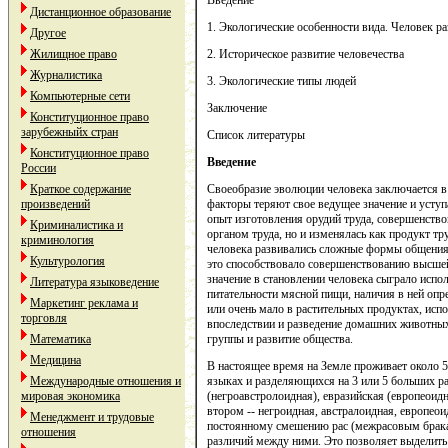
Введение
Дистанционное образование
1. Экологические особенности вида. Человек р
Другое
Жилищное право
2. Историческое развитие человечества
Журналистика
3. Экологические типы людей
Компьютерные сети
Заключение
Конституционное право
зарубежныйх стран
Список литературы
Конституционное право
Введение
России
Краткое содержание
Своеобразие эволюции человека заключается в
произведений
факторы теряют свое ведущее значение и усту
опыт изготовления орудий труда, совершенствов
Криминалистика и
органом труда, но и изменялась как продукт тр
криминология
человека развивались сложные формы общения,
Культурология
это способствовало совершенствованию высшей
значение в становлении человека сыграло исп
Литература языковедение
питательности мясной пищи, наличия в ней оп
Маркетинг реклама и
или очень мало в растительных продуктах, исп
торговля
впоследствии и разведение домашних животных
Математика
группы и развитие общества.
Медицина
В настоящее время на Земле проживает около 5 
Международные отношения и
языках и разделяющихся на 3 или 5 больших ра
мировая экономика
(негроавстролоидная), евразийская (европеоидн
втором -- негроидная, австралоидная, европео
Менеджмент и трудовые
постоянному смешению рас (межрасовым брака
отношения
различий между ними. Это позволяет выделить 