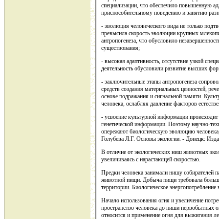
специализации, что обеспечило повышенную ад
приспособительному поведению и занятию раз
- эволюция человеческого вида не только подт
превысила скорость эволюции крупных млекопи
антропогенеза, что обусловило незавершенност
существования;
- высокая адаптивность, отсутствие узкой спец
деятельность обусловили развитие высших фор
- заключительные этапы антропогенеза сопров
средств создания материальных ценностей, реч
основе подражания и сигнальной памяти. Кул
человека, ослабляя давление факторов естестве
- усвоение культурной информации происходит 
генетической информации. Поэтому научно-техн
опережают биологическую эволюцию человека, 
Голубева Л.Г. Основы экологии. - Донецк: Издат
В отличие от экологических ниш животных эко
увеличиваясь с нарастающей скоростью.
Предки человека занимали нишу собирателей п
животной пищи. Добыча пищи требовала больши
территории. Биологическое энергопотребление м
Начало использования огня и увеличение потр
пространство человека до ниши первобытных о
относится и применение огня для выжигания лес