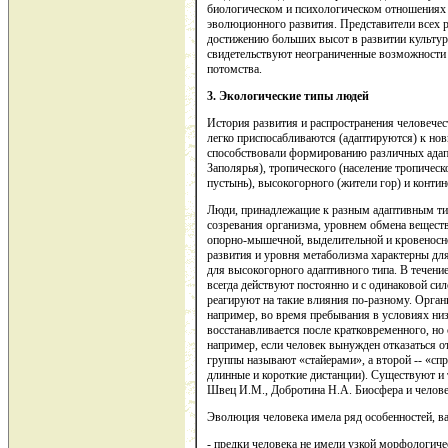
биологическом и психологическом отношениях 
эволюционного развития. Представители всех р
достижению больших высот в развитии культур
свидетельствуют неограниченные возможности
потомства.
3
. Экологические типы людей
История развития и распространения человечест
легко приспосабливаются (адаптируются) к но
способствовали формированию различных адапт
Заполярья), тропического (население тропическ
пустынь), высокогорного (жители гор) и контин
Люди, принадлежащие к разным адаптивным тип
созревания организма, уровнем обмена вещест
опорно-мышечной, выделительной и кровеносно
развития и уровня метаболизма характерны для 
для высокогорного адаптивного типа. В течен
всегда действуют постоянно и с одинаковой си
реагируют на такие влияния по-разному. Орган
например, во время пребывания в условиях низ
восстанавливается после кратковременного, но
например, если человек вынужден отказаться о
группы называют «стайерами», а второй -- «спр
длинные и короткие дистанции). Существуют и т
Швец И.М., Добротина Н.А. Биосфера и человечес
Эволюция человека имела ряд особенностей, в
- предки человека не имели узкой морфологиче