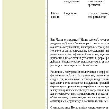
предметами
естественных
предметов
Образ
Стадность
Стадность, охота,
жизни
собирательство
Вид Человек разумный (Homo sapiens), которо
разделен на 3 или 5 больших рас. В первом слу
(азиатско-американская) и австрало-негроидная
монголоидная, американская, австралоидная и 
расселения и географической изоляции, видимо
природно-климатических условиях. С формиро
действия биологических факторов темпы эволюц
рас не достигла видового обособления.
Различия между расами заключается в морфолог
форма носа, губ и т.д. Эти различия, скорее в
среды. Так, темная кожа негроидов предохраня
курчавых волос создаются воздушные прослой
европеоидов пропускает ультрафиолетовые лучи
выступающий нос способствует согреванию вд
характеризуется прямыми жесткими волосами
обморожения, сильно выдающимися скулами, нал
адаптациями к суровому, с частыми пылевыми
О единстве вида Homo sapiens свидетельствует 