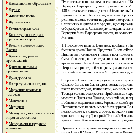
Путешествие наше начнем от станции метро "Ки
Дистанционное образование
Варварке. Варварка – одна из древнейших в Мос
Другое
1380 г. въезжал в столицу святой благоверный
Куликовом поле. Ныне это одна из своеобразн
Жилищное право
реки она сплошь состоит из древних построек. 
Журналистика
Словенских Кирилла и Мефодия, здесь проходи
собора Кремля на Славянскую площадь, к памя
Компьютерные сети
Варварки были Варварские ворота, на которых
Конституционное право
Матери.
зарубежныйх стран
1. Прежде чем идти по Варварке, пройдем в Ни
Конституционное право
бывшего храма Иоанна Предтечи. В нем сейчас
России
Никитичем Романовым в память посвящения его
Краткое содержание
была обновлена, и в ней сделали придел в чес
произведений
архиепископа Петра Александрийского в памят
Криминалистика и
Петровны, пришедшийся на день празднования э
криминология
Боголюбской иконы Божией Матери – эта чудот
Культурология
Свернем в Никитников переулок, и нам откры
Литература языковедение
Сколько бы раз ни бывал здесь, всегда изумлен
вверх по переходам, наличникам, карнизам к 
Маркетинг реклама и
Троицы создана эта красота. Приближаясь к хр
торговля
молитвы: Пресвятая Троица, помилуй нас, и пе
Математика
Рублева, и ощущаешь запах березки и сухой тр
Первоначально на этом месте была церковь Вел
Медицина
пожар, церковь, видимо, сгорела, но икону вел
Международные отношения и
ярославский купец Григорий (Георгий) Никитн
мировая экономика
храм во имя Живоначальной Троицы с придел
Менеджмент и трудовые
Приделы в этом храме посвящены святителю Н
отношения
иконе Божией Матери. Грузинская икона Божией