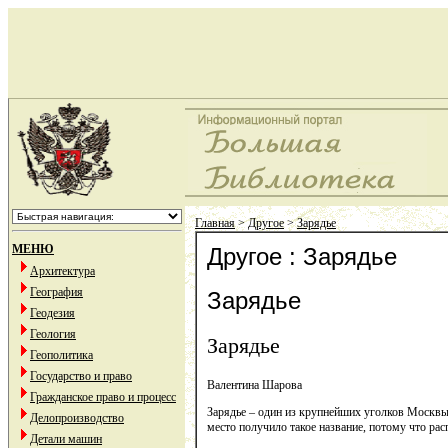
Главная
>
Другое
>
Зарядье
МЕНЮ
Другое : Зарядье
Архитектура
География
Зарядье
Геодезия
Геология
Зарядье
Геополитика
Государство и право
Валентина Шарова
Гражданское право и процесс
Зарядье – один из крупнейших уголков Москвы
Делопроизводство
место получило такое название, потому что ра
Детали машин