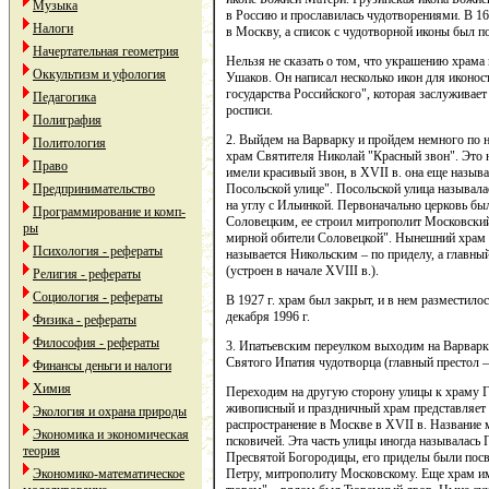
Музыка
в Россию и прославилась чудотворениями. В 16
Налоги
в Москву, а список с чудотворной иконы был 
Начертательная геометрия
Нельзя не сказать о том, что украшению храма
Оккультизм и уфология
Ушаков. Он написал несколько икон для иконост
государства Российского", которая заслуживае
Педагогика
росписи.
Полиграфия
2. Выйдем на Варварку и пройдем немного по н
Политология
храм Святителя Николай "Красный звон". Это н
Право
имели красивый звон, в XVII в. она еще назыв
Посольской улице". Посольской улица называл
Предпринимательство
на углу с Ильинкой. Первоначально церковь б
Программирование и комп-
Соловецким, ее строил митрополит Московски
ры
мирной обители Соловецкой". Нынешний храм п
Психология - рефераты
называется Никольским – по приделу, а главн
(устроен в начале XVIII в.).
Религия - рефераты
Социология - рефераты
В 1927 г. храм был закрыт, и в нем разместил
декабря 1996 г.
Физика - рефераты
Философия - рефераты
3. Ипатьевским переулком выходим на Варварку.
Святого Ипатия чудотворца (главный престол –
Финансы деньги и налоги
Химия
Переходим на другую сторону улицы к храму Г
живописный и праздничный храм представляет 
Экология и охрана природы
распространение в Москве в XVII в. Название м
Экономика и экономическая
псковичей. Эта часть улицы иногда называлась
теория
Пресвятой Богородицы, его приделы были пос
Петру, митрополиту Московскому. Еще храм им
Экономико-математическое