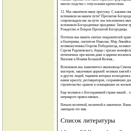
имели сходство с генуэзскими крепостями.
12. Мы закончили нашу прогулку. С какими св
вспомнили на нашем пути? Пресвятая Богородиц
сопровождала нас на пути: мы поклонились ик
вспомнили Богородичные праздники: Зачатие 
Рождество и Покров Пресвятой Богородицы.
Почтили мы память святых покровителей храмо
и Екатерины, святителя Николая, Мир Ликийс
великомученика Георгия Победоносца, велико
Сергия Радонежского, борца с ересью монофе
почитаемых при жизни даже и царями московс
Василия и Иоанна Большой Колпак...
Вспомнили мы знаменитого иконописца Симона
мастеров; заказчиков церквей: великих князей 
и других людей, тщанием которых возводились
камне красоту; реставраторов, сохранивших д
строительство храмов и освящавших их москов
Еще молимся о Богохранимей стране нашей... 
патриарсех православных...
Начали молитвой, молитвой и закончили. Наш
завещали это нам.
Список литературы