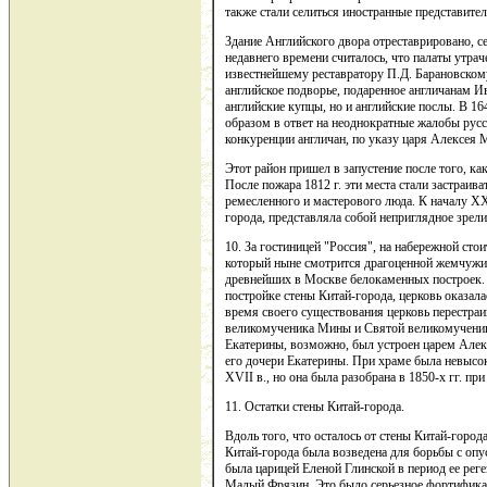
также стали селиться иностранные представите
Здание Английского двора отреставрировано, 
недавнего времени считалось, что палаты утра
известнейшему реставратору П.Д. Барановскому
английское подворье, подаренное англичанам И
английские купцы, но и английские послы. В 164
образом в ответ на неоднократные жалобы русс
конкуренции англичан, по указу царя Алексея
Этот район пришел в запустение после того, ка
После пожара 1812 г. эти места стали застра
ремесленного и мастерового люда. К началу XX 
города, представляла собой неприглядное зрел
10. За гостиницей "Россия", на набережной сто
который ныне смотрится драгоценной жемчужи
древнейших в Москве белокаменных построек. В
постройке стены Китай-города, церковь оказалась
время своего существования церковь перестраи
великомученика Мины и Святой великомучени
Екатерины, возможно, был устроен царем Алек
его дочери Екатерины. При храме была невысок
XVII в., но она была разобрана в 1850-х гг. при
11. Остатки стены Китай-города.
Вдоль того, что осталось от стены Китай-город
Китай-города была возведена для борьбы с опу
была царицей Еленой Глинской в период ее рег
Малый Фрязин. Это было серьезное фортифика