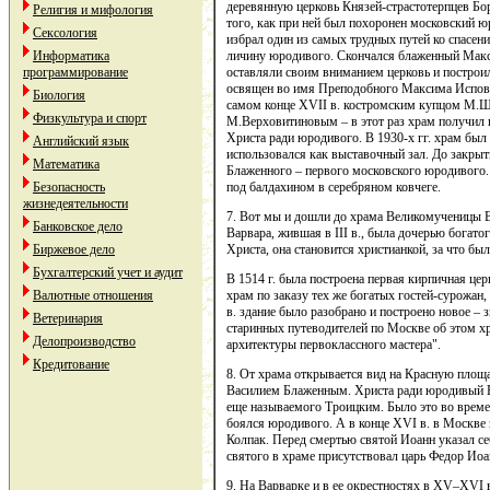
деревянную церковь Князей-страстотерпцев Бор
Религия и мифология
того, как при ней был похоронен московский
Сексология
избрал один из самых трудных путей ко спасени
личину юродивого. Скончался блаженный Макси
Информатика
оставляли своим вниманием церковь и построи
программирование
освящен во имя Преподобного Максима Испове
Биология
самом конце XVII в. костромским купцом М.
Физкультура и спорт
М.Верховитиновым – в этот раз храм получил 
Христа ради юродивого. В 1930-х гг. храм был з
Английский язык
использовался как выставочный зал. До закры
Математика
Блаженного – первого московского юродивого.
под балдахином в серебряном ковчеге.
Безопасность
жизнедеятельности
7. Вот мы и дошли до храма Великомученицы В
Банковское дело
Варвара, жившая в III в., была дочерью богато
Христа, она становится христианкой, за что б
Биржевое дело
Бухгалтерский учет и аудит
В 1514 г. была построена первая кирпичная це
храм по заказу тех же богатых гостей-сурожан
Валютные отношения
в. здание было разобрано и построено новое –
Ветеринария
старинных путеводителей по Москве об этом х
Делопроизводство
архитектуры первоклассного мастера".
Кредитование
8. От храма открывается вид на Красную площ
Василием Блаженным. Христа ради юродивый В
еще называемого Троицким. Было это во време
боялся юродивого. А в конце XVI в. в Москв
Колпак. Перед смертью святой Иоанн указал се
святого в храме присутствовал царь Федор Иоа
9. На Варварке и в ее окрестностях в XV–XVI 