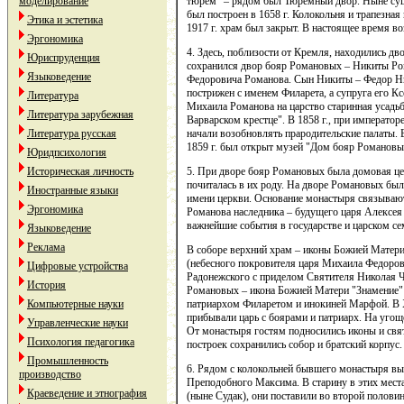
тюрем" – рядом был Тюремный двор. Ныне су
моделирование
был построен в 1658 г. Колокольня и трапезная
Этика и эстетика
1917 г. храм был закрыт. В настоящее время в
Эргономика
4. Здесь, поблизости от Кремля, находились д
Юриспруденция
сохранился двор бояр Романовых – Никиты Ро
Языковедение
Федоровича Романова. Сын Никиты – Федор Ник
пострижен с именем Филарета, а супруга его 
Литература
Михаила Романова на царство старинная усадьба
Литература зарубежная
Варварском крестце". В 1858 г., при императо
начали возобновлять прародительские палаты. 
Литература русская
1859 г. был открыт музей "Дом бояр Романовы
Юридпсихология
5. При дворе бояр Романовых была домовая це
Историческая личность
почиталась в их роду. На дворе Романовых был
Иностранные языки
имени церкви. Основание монастыря связываю
Эргономика
Романова наследника – будущего царя Алексея 
важнейшие события в государстве и царском се
Языковедение
Реклама
В соборе верхний храм – иконы Божией Матер
(небесного покровителя царя Михаила Федоров
Цифровые устройства
Радонежского с приделом Святителя Николая Ч
История
Романовых – икона Божией Матери "Знамение" 
патриархом Филаретом и инокиней Марфой. В X
Компьютерные науки
прибывали царь с боярами и патриарх. На угощ
Управленческие науки
От монастыря гостям подносились иконы и свя
Психология педагогика
построек сохранились собор и братский корпус.
Промышленность
6. Рядом с колокольней бывшего монастыря вы
производство
Преподобного Максима. В старину в этих мест
Краеведение и этнография
(ныне Судак), они поставили во второй полов