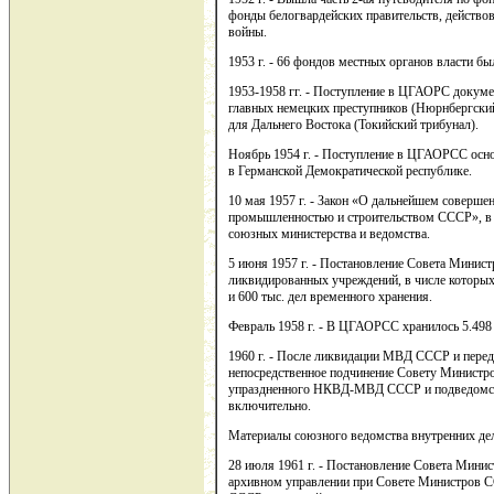
фонды белогвардейских правительств, действо
войны.
1953 г. - 66 фондов местных органов власти б
1953-1958 гг. - Поступление в ЦГАОРС докум
главных немецких преступников (Нюрнбергский
для Дальнего Востока (Токийский трибунал).
Ноябрь 1954 г. - Поступление в ЦГАОРСС осн
в Германской Демократической республике.
10 мая 1957 г. - Закон «О дальнейшем соверше
промышленностью и строительством СССР», в 
союзных министерства и ведомства.
5 июня 1957 г. - Постановление Совета Минис
ликвидированных учреждений, в числе которых
и 600 тыс. дел временного хранения.
Февраль 1958 г. - В ЦГАОРСС хранилось 5.498 ф
1960 г. - После ликвидации МВД СССР и перед
непосредственное подчинение Совету Минис
упраздненного НКВД-МВД СССР и подведомстве
включительно.
Материалы союзного ведомства внутренних дел
28 июля 1961 г. - Постановление Совета Мини
архивном управлении при Совете Министров С