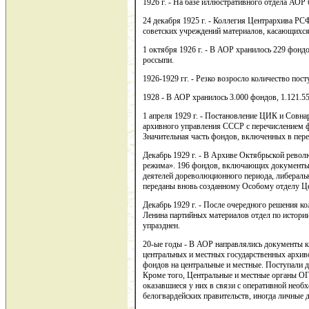
1926 г. - На базе иллюстративного отдела АОР
24 декабря 1925 г. - Коллегия Центрархива РС
советских учреждений материалов, касающихся
1 октября 1926 г. - В АОР хранилось 229 фондов
россыпи.
1926-1929 гг. - Резко возросло количество по
1928 - В АОР хранилось 3.000 фондов, 1.121.55
1 апреля 1929 г. - Постановление ЦИК и Совн
архивного управления СССР с перечислением 
Значительная часть фондов, включенных в пер
Декабрь 1929 г. - В Архиве Октябрьской револ
режима». 196 фондов, включающих документы 
деятелей дореволюционного периода, либераль
переданы вновь созданному Особому отделу Це
Декабрь 1929 г. - После очередного решения ко
Ленина партийных материалов отдел по истор
упразднен.
20-ые годы - В АОР направлялись документы ка
центральных и местных государственных архиво
фондов на центральные и местные. Поступали д
Кроме того, Центральные и местные органы О
оказавшиеся у них в связи с оперативной нео
белогвардейских правительств, иногда личные 