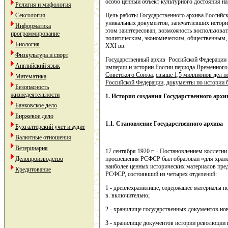
особо ценный объект культурного достояния на
Религия и мифология
Сексология
Цель работы Государственного архива Российск
уникальных документов, запечатлевших историю
Информатика
этом заинтересован, возможность воспользова
программирование
политическим, экономическим, общественным, 
Биология
XXI вв.
Физкультура и спорт
Государственный архив Российской Федерации
Английский язык
империи и истории России периода Временного
Советского Союза
,
свыше 1,5 миллионов дел п
Математика
Российской Федерации
,
документы по истории 
Безопасность
жизнедеятельности
1. История создания Государственного архи
Банковское дело
Биржевое дело
1.1. Становление Государственного архива
Бухгалтерский учет и аудит
Валютные отношения
Ветеринария
17 сентября 1920 г. - Постановлением коллег
Делопроизводство
просвещения РСФСР был образован «для хран
наиболее ценных исторических материалов пр
Кредитование
РСФСР, состоявший из четырех отделений:
1 - древлехранилище, содержащее материалы п
в. включительно;
2 - хранилище государственных документов ново
3 - хранилище документов истории революции и