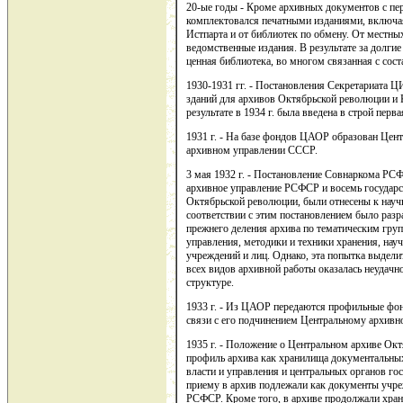
20-ые годы - Кроме архивных документов с пе
комплектовался печатными изданиями, включая
Истпарта и от библиотек по обмену. От местны
ведомственные издания. В результате за долгие
ценная библиотека, во многом связанная с сос
1930-1931 гг. - Постановления Секретариата 
зданий для архивов Октябрьской революции и К
результате в 1934 г. была введена в строй перва
1931 г. - На базе фондов ЦАОР образован Це
архивном управлении СССР.
3 мая 1932 г. - Постановление Совнаркома РСФ
архивное управление РСФСР и восемь государс
Октябрьской революции, были отнесены к науч
соответствии с этим постановлением было разр
прежнего деления архива по тематическим гру
управления, методики и техники хранения, нау
учреждений и лиц. Однако, эта попытка выделит
всех видов архивной работы оказалась неудачно
структуре.
1933 г. - Из ЦАОР передаются профильные фон
связи с его подчинением Центральному архив
1935 г. - Положение о Центральном архиве Ок
профиль архива как хранилища документальны
власти и управления и центральных органов го
приему в архив подлежали как документы учре
РСФСР. Кроме того, в архиве продолжали хран