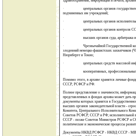
здравоохранения, информации и печати, архивн
· центральных органов государственног
подчиненных им учреждений;
· центральных органов исполнительной 
· центральных органов контроля ССС
· высших органов суда, арбитража и п
· Чрезвычайной Государственной комисс
злодеяний немецко-фашистских захватчиков (
Нюрнберге и Токио;
· центральных средств массовой инф
· кооперативных, профессиональных и д
Помимо этого, в архиве хранятся личные фонд
СССР, РСФСР и РФ.
Полное представление о значимости, информац
представленных в фондах архива может дать пр
документы которых хранятся в Государственно
высших органов законодательной власти - сер
Комитета, Центрального Исполнительного Ком
Советов РСФСР, СССР и РФ; исполнительной 
СССР - позже Советов Министров РСФСР и СС
политические и экономические процессы развити
Документы НКВД РСФСР - НКВД СССР - МВД