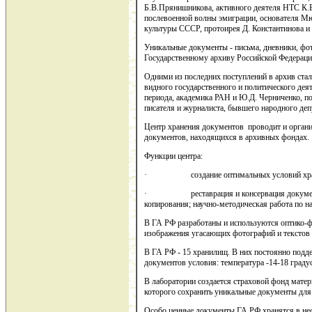
Б.В.Прянишникова, активного деятеля НТС К.В
послевоенной волны эмиграции, основателя Мю
культуры СССР, протоирея Д. Константинова и 
Уникальные документы - письма, дневники, фот
Государственному архиву Российской Федераци
Одними из последних поступлений в архив ста
видного государственного и политического дея
периода, академика РАН и Ю.Д. Черниченко, по
писателя и журналиста, бывшего народного де
Центр хранения документов проводит и органи
документов, находящихся в архивных фондах.
Функции центра:
· создание оптимальных условий хранения
· реставрация и консервация документов;
копирования; научно-методическая работа по н
В ГА РФ разработаны и используются оптико-
изображения угасающих фотографий и текстов
В ГА РФ - 15 хранилищ. В них постоянно подд
документов условия: температура -14-18 градус
В лаборатории создается страховой фонд мате
которого сохранить уникальные документы для
Особо ценные документы ГА РФ хранятся в не