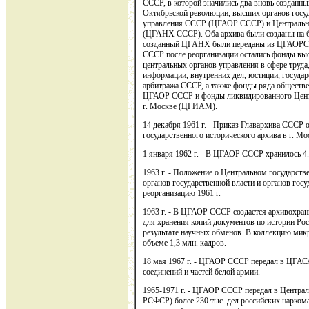
СССР, в которой значились два вновь созданны
Октябрьской революции, высших органов госуд
управления СССР (ЦГАОР СССР) и Центральны
(ЦГАНХ СССР). Оба архива были созданы на 
созданный ЦГАНХ были переданы из ЦГАОРСС
СССР после реорганизации остались фонды вы
центральных органов управления в сфере труда,
информации, внутренних дел, юстиции, государ
арбитража СССР, а также фонды ряда обществе
ЦГАОР СССР и фонды ликвидированного Центра
г. Москве (ЦГИАМ).
14 декабря 1961 г. - Приказ Главархива ССС
государственного исторического архива в г. 
1 января 1962 г. - В ЦГАОР СССР хранилось 4.
1963 г. - Положение о Центральном государст
органов государственной власти и органов гос
реорганизацию 1961 г.
1963 г. - В ЦГАОР СССР создается архивохра
для хранения копий документов по истории Ро
результате научных обменов. В коллекцию мик
объеме 1,3 млн. кадров.
18 мая 1967 г. - ЦГАОР СССР передал в ЦГАС
соединений и частей белой армии.
1965-1971 г. - ЦГАОР СССР передал в Центра
РСФСР) более 230 тыс. дел российских наркома