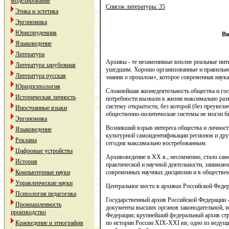
моделирование
Список литературы: 35
Этика и эстетика
Эргономика
Юриспруденция
Вв
Языковедение
Литература
Архивы - те незаменимые вполне реальные нит
Литература зарубежная
ушедшим. Хорошо организованные и правильно
Литература русская
знания о прошлом», которое современная наука 
Юридпсихология
Сложнейшая жизнедеятельность общества и гос
Историческая личность
потребности вызвали к жизни максимально раз
систему открытости, без которой (без преувел
Иностранные языки
общественно-политические системы не могли б
Эргономика
Возникший взрыв интереса общества и личност
Языковедение
культурной самоидентификации регионов и дру
Реклама
сегодня максимально востребованным.
Цифровые устройства
Архивоведение в XX в., несомненно, стало сам
История
практической и научной деятельности, занимаю
Компьютерные науки
современных научных дисциплин и в обществен
Управленческие науки
Центральное место в архивах Российской Федер
Психология педагогика
Государственный архив Российской Федерации -
Промышленность
документы высших органов законодательной, и
производство
Федерации; крупнейший федеральный архив стр
Краеведение и этнография
по истории России XIX-XXI вв; одно из ведущ