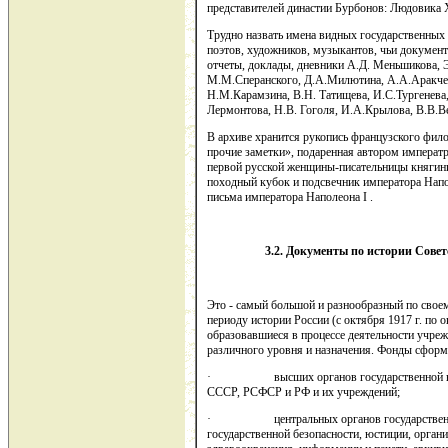
представителей династии Бурбонов: Людовика 
Трудно назвать имена видных государственных
поэтов, художников, музыкантов, чьи документ
отчеты, доклады, дневники А.Д. Меньшикова, 
М.М.Сперанского, Д.А.Милютина, А.А.Аракчеева
Н.М.Карамзина, В.Н. Татищева, И.С.Тургенев
Лермонтова, Н.В. Гоголя, И.А.Крылова, В.В.В
В архиве хранится рукопись французского фил
прочие заметки», подаренная автором императри
первой русской женщины-писательницы княгин
походный кубок и подсвечник императора Напо
письма императора Наполеона I .
3.2. Документы по истории Сове
Это - самый большой и разнообразный по свое
периоду истории России (с октября 1917 г. по 
образовавшиеся в процессе деятельности учр
различного уровня и назначения. Фонды сформ
· высших органов государственной власт
СССР, РСФСР и РФ и их учреждений;
· центральных органов государственного
государственной безопасности, юстиции, органи