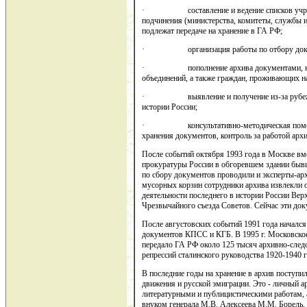
· составление и ведение списков учрежд
подчинения (министерства, комитеты, службы и
подлежат передаче на хранение в ГА РФ;
· организация работы по отбору докумен
· пополнение архива документами, нахо
объединений, а также граждан, проживающих на
· выявление и получение из-за рубежа п
истории России;
· консультативно-методическая помощь п
хранения документов, контроль за работой арх
После событий октября 1993 года в Москве вме
прокуратуры России в обгоревшем здании быв
по сбору документов проводили и эксперты-ар
мусорных корзин сотрудники архива извлекли 
деятельности последнего в истории России Вер
Чрезвычайного съезда Советов. Сейчас эти до
После августовских событий 1991 года начался
документов КПСС и КГБ. В 1995 г. Московско
передало ГА РФ около 125 тысяч архивно-сле
репрессий сталинского руководства 1920-1940 г
В последние годы на хранение в архив поступи
движения и русской эмиграции. Это - личный а
литературными и публицистическими работам, 
внуком генерала М.В. Алексеева М.М. Борель, 