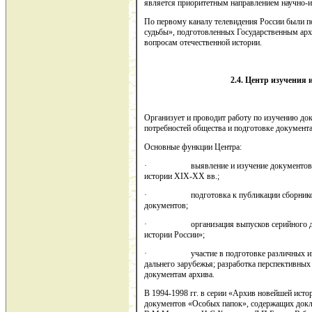
является приоритетным направлением научно-и
По первому каналу телевидения России были п
судьбы», подготовленных Государственным ар
вопросам отечественной истории.
2.4. Центр изучения
Организует и проводит работу по изучению до
потребностей общества и подготовке документ
Основные функции Центра:
· выявление и изучение документов архи
истории XIX-XX вв.;
· подготовка к публикации сборников до
документов;
· организация выпусков серийного доку
истории России»;
· участие в подготовке различных издани
дальнего зарубежья; разработка перспективных
документам архива.
В 1994-1998 гг. в серии «Архив новейшей ист
документов «Особых папок», содержащих до