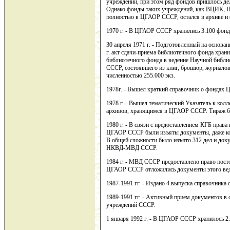
учреждений, при этом ряд фондов пришлось де
Однако фонды таких учреждений, как ВЦИК, 
полностью в ЦГАОР СССР, остался в архиве и
1970 г. - В ЦГАОР СССР хранились 3.100 фондо
30 апреля 1971 г. - Подготовленный на основ
г. акт сдачи-приема библиотечного фонда хра
библиотечного фонда в ведение Научной библи
СССР, состоявшего из книг, брошюр, журналов,
численностью 255.000 экз.
1978г. - Вышел краткий справочник о фондах
1978 г. - Вышел тематический Указатель к ко
архивов, хранящимся в ЦГАОР СССР. Тираж 60
1980 г. - В связи с предоставлением КГБ прав
ЦГАОР СССР были изъяты документы, даже ко
В общей сложности было изъято 312 дел и д
НКВД-МВД СССР.
1984 г. - МВД СССР предоставлено право посто
ЦГАОР СССР отложились документы этого ведо
1987-1991 гг. - Издано 4 выпуска справочник
1989-1991 гг. - Активный прием документов в 
учреждений СССР.
1 января 1992 г. - В ЦГАОР СССР хранилось 2.