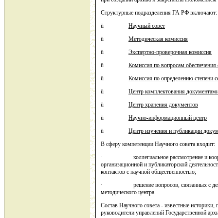
Структурные подразделения ГА РФ включают:
ü
Научный совет
ü
Методическая комиссия
ü
Экспертно-проверочная комиссия
ü
Комиссия по вопросам обеспечения 
ü
Комиссия по определению степени с
ü
Центр комплектования документам
ü
Центр хранения документов
ü
Научно-информационный центр
ü
Центр изучения и публикации доку
В сферу компетенции Научного совета входит:
· коллегиальное рассмотрение и координа
организационной и публикаторской деятельност
контактов с научной общественностью;
· решение вопросов, связанных с деятел
методического центра
Состав Научного совета - известные историки,
руководители управлений Государственной арх