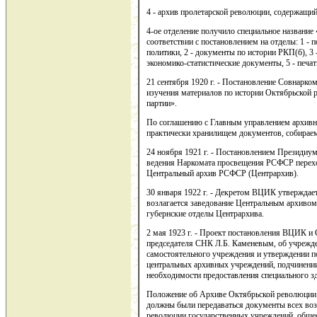
4 - архив пролетарской революции, содержащий
4-ое отделение получило специальное названи
соответствии с постановлением на отделы: 1 -
политики, 2 - документы по истории РКП(б), 3 -
экономико-статистические документы, 5 - печат
21 сентября 1920 г. - Постановление Совнарк
изучения материалов по истории Октябрьской 
партии».
По соглашению с Главным управлением архивн
практически хранилищем документов, собираем
24 ноября 1921 г. - Постановлением Президи
ведения Наркомата просвещения РСФСР перехо
Центральный архив РСФСР (Центрархив).
30 января 1922 г. - Декретом ВЦИК утвержда
возлагается заведование Центральным архив
губернские отделы Центрархива.
2 мая 1923 г. - Проект постановления ВЦИК 
председателя СНК Л.Б. Каменевым, об учрежд
самостоятельного учреждения и утверждении по
центральных архивных учреждений, подчинени
необходимости предоставления специального з
Положение об Архиве Октябрьской революции о
должны были передаваться документы всех во
революции государственных учреждений, общес