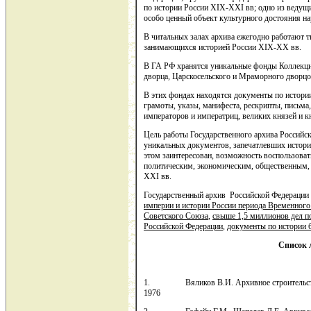
по истории России XIX-XXI вв; одно из ведущ
особо ценный объект культурного достояния на
В читальных залах архива ежегодно работают т
занимающихся историей России XIX-XX вв.
В ГА РФ хранятся уникальные фонды Коллекци
дворца, Царскосельского и Мраморного дворцо
В этих фондах находятся документы по истори
грамоты, указы, манифеста, рескрипты, письма
императоров и императриц, великих князей и к
Цель работы Государственного архива Российск
уникальных документов, запечатлевших историю
этом заинтересован, возможность воспользова
политическим, экономическим, общественным, 
XXI вв.
Государственный архив Российской Федерации
империи и истории России периода Временного
Советского Союза
,
свыше 1,5 миллионов дел п
Российской Федерации
,
документы по истории 
Список 
1. Вяликов В.И. Архивное строительство в
1976