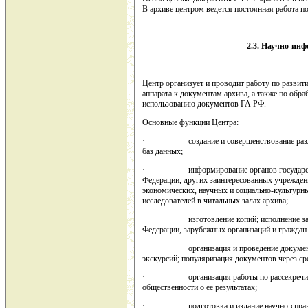
В архиве центром ведется постоянная работа п
2.3. Научно-ин
Центр организует и проводит работу по разви
аппарата к документам архива, а также по обр
использованию документов ГА РФ.
Основные функции Центра:
· создание и совершенствование различн
баз данных;
· информирование органов государственн
Федерации, других заинтересованных учрежден
экономических, научных и социально-культурн
исследователей в читальных залах архива;
· изготовление копий; исполнение запро
Федерации, зарубежных организаций и граждан
· организация и проведение документаль
экскурсий; популяризация документов через с
· организация работы по рассекречиван
общественности о ее результатах;
· подготовка и издание научно-справочн