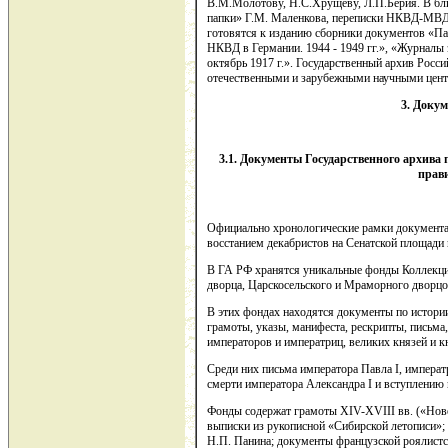
В.М.Молотову, Н.С.Хрущеву, Л.П.Берия. В бл
папки» Г.М. Маленкова, переписки НКВД-МВ
готовятся к изданию сборники документов «Пад
НКВД в Германии. 1944 - 1949 гг.», «Журналы 
октябрь 1917 г.». Государственный архив Росс
отечественными и зарубежными научными цент
3. Доку
3.1. Документы Государственного архива
прав
Официально хронологические рамки документа
восстанием декабристов на Сенатской площади 
В ГА РФ хранятся уникальные фонды Коллекци
дворца, Царскосельского и Мраморного дворцо
В этих фондах находятся документы по истори
грамоты, указы, манифеста, рескрипты, письма
императоров и императриц, великих князей и к
Среди них письма императора Павла I, импера
смерти императора Александра I и вступлению 
Фонды содержат грамоты XIV-XVIII вв. («Ново
выписки из рукописной «Сибирской летописи»;
Н.П. Панина; документы французской роялистс