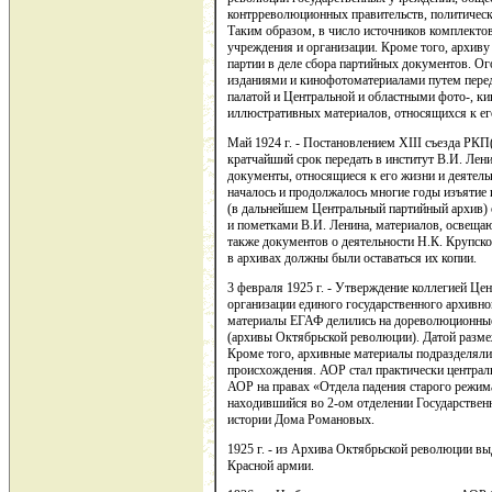
контрреволюционных правительств, политическ
Таким образом, в число источников комплектов
учреждения и организации. Кроме того, архиву
партии в деле сбора партийных документов. О
изданиями и кинофотоматериалами путем пере
палатой и Центральной и областными фото-, к
иллюстративных материалов, относящихся к е
Май 1924 г. - Постановлением XIII съезда РК
кратчайший срок передать в институт В.И. Лен
документы, относящиеся к его жизни и деятель
началось и продолжалось многие годы изъятие 
(в дальнейшем Центральный партийный архив)
и пометками В.И. Ленина, материалов, освещаю
также документов о деятельности Н.К. Крупск
в архивах должны были оставаться их копии.
3 февраля 1925 г. - Утверждение коллегией Ц
организации единого государственного архивно
материалы ЕГАФ делились на дореволюционные
(архивы Октябрьской революции). Датой разме
Кроме того, архивные материалы подразделяли
происхождения. АОР стал практически центра
АОР на правах «Отдела падения старого режи
находившийся во 2-ом отделении Государстве
истории Дома Романовых.
1925 г. - из Архива Октябрьской революции вы
Красной армии.