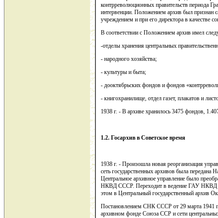
контрреволюционных правительств периода Гр
интервенции. Положением архив был признан 
учреждением и при его директора в качестве со
В соответствии с Положением архив имел сле
-отделы хранения центральных правительстве
- народного хозяйства;
- культуры и быта;
- дооктябрьских фондов и фондов «контрревол
- книгохранилище, отдел газет, плакатов и лист
1938 г. - В архиве хранилось 3475 фондов, 1.407
1.2. Госархив в Советское время
1938 г. - Произошла новая реорганизация упра
сеть государственных архивов была передана 
Центральное архивное управление было преобр
НКВД СССР. Переходит в ведение ГАУ НКВД 
этом в Центральный государственный архив О
Постановлением СНК СССР от 29 марта 1941 г
архивном фонде Союза ССР и сети центральны