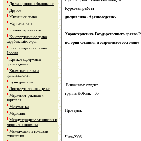
Гуманитарно-технический колледж
Дистанционное образование
Курсовая работа
Другое
Жилищное право
дисциплина «Архивоведение»
Журналистика
Компьютерные сети
Характеристика Государственного архива 
Конституционное право
зарубежныйх стран
история создания и современное состояние
Конституционное право
России
Краткое содержание
произведений
Криминалистика и
криминология
Культурология
Выполнила: студент
Литература языковедение
группы ДОКалк – 05
Маркетинг реклама и
торговля
Математика
Проверил: _____________
Медицина
Международные отношения и
мировая экономика
Менеджмент и трудовые
отношения
Чита-2006