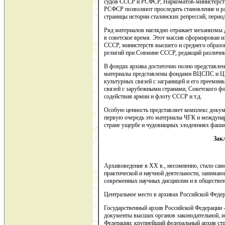
судов СССР и РСФСР, Наркоматов-министерс
РСФСР позволяют проследить становление и раз
страницы истории сталинских репрессий, период
Ряд материалов наглядно отражает механизмы 
в советское время. Этот массив сформирован 
СССР, министерств высшего и среднего образо
религий при Совмине СССР, редакций различных
В фондах архива достаточно полно представле
материалы представлены фондами ВЦСПС и ЦК
культурных связей с заграницей и его преемн
связей с зарубежными странами, Советского ф
содействия армии и флоту СССР и т.д.
Особую ценность представляет комплекс докум
первую очередь это материалы ЧГК и междуна
стране ущербе и чудовищных злодеяниях фаши
Зак
Архивоведение в XX в., несомненно, стало сам
практической и научной деятельности, занимаю
современных научных дисциплин и в обществен
Центральное место в архивах Российской Федер
Государственный архив Российской Федерации -
документы высших органов законодательной, и
Федерации; крупнейший федеральный архив стр