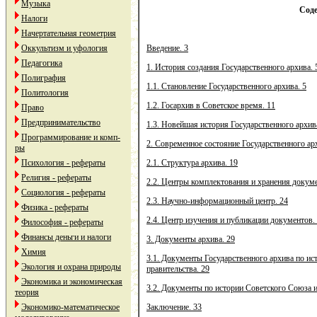
Музыка
Сод
Налоги
Начертательная геометрия
Оккультизм и уфология
Введение. 3
Педагогика
1. История создания Государственного архива. 
Полиграфия
1.1. Становление Государственного архива. 5
Политология
1.2. Госархив в Советское время. 11
Право
Предпринимательство
1.3. Новейшая история Государственного архив
Программирование и комп-
2. Современное состояние Государственного ар
ры
Психология - рефераты
2.1. Структура архива. 19
Религия - рефераты
2.2. Центры комплектования и хранения докуме
Социология - рефераты
2.3. Научно-информационный центр. 24
Физика - рефераты
2.4. Центр изучения и публикации документов.
Философия - рефераты
Финансы деньги и налоги
3. Документы архива. 29
Химия
3.1. Документы Государственного архива по и
Экология и охрана природы
правительства. 29
Экономика и экономическая
3.2. Документы по истории Советского Союза и
теория
Экономико-математическое
Заключение. 33