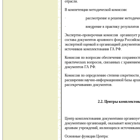
отрасли.
В компетенции методической комиссии:
· рассмотрение и решение методических и
· внедрение в практику результатов науч
Экспертно-проверочная комиссия организует р
состава документов архивного фонда Российск
экспертной оценкой и организацией документов
источников комплектования ГА РФ.
Комиссия по вопросам обеспечения сохранност
практических вопросов, связанных с хранением
документов ГА РФ.
Комиссия по определению степени секретности
расширении научно-информационной базы архи
рассекречиванию документов.
2.2. Центры комплектов
Центр комплектования документами организуе
документами организаций, оказывает консуль
архивам учреждений, являющихся источниками
Основные функции Центра: