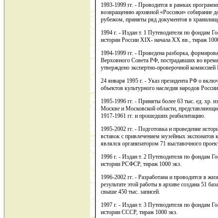
1993-1999 гг. - Проводится в рамках програм
возвращению архивной «Россики» собирание до
рубежом, приняты ряд документов в хранилище
1994 г. - Издан т. 1 Путеводителя по фондам Г
истории России XIX- начала XX вв., тираж 1000
1994-1999 гг. - Проведена разборка, формиров
Верховного Совета РФ, пострадавших во время
утверждено экспертно-проверочной комиссией Г
24 января 1995 г. - Указ президента РФ о вкл
объектов культурного наследия народов России
1995-1996 гг. - Приняты более 63 тыс. ед. хр.
Москве и Московской области, представляющие
1917-1961 гг. и прошедших реабилитацию.
1995-2002 гг. - Подготовка и проведение исто
вставок с привлечением музейных экспонатов 
являлся организатором 71 выставочного проек
1996 г. - Издан т. 2 Путеводителя по фондам Г
истории РСФСР, тираж 1000 экз.
1996-2002 гг. - Разработана и проводится в ж
результате этой работы в архиве создана 51 б
свыше 450 тыс. записей.
1997 г. - Издан т. 3 Путеводителя по фондам Г
истории СССР, тираж 1000 экз.