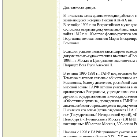
Деятельность центра:
В читальных залах архива ежегодно работают т
занимающихся историей России XIX-XX вв.
В сентябре 1992 г. во Всероссийском музее де
состоялось открытие документальной выставки
войны 1812 г. и 100-летию франко-русского со
Георгиевна, великая княгиня Мария Владимир
Романовы.
Большим успехом пользовалась широко освеще
документально-художественная выставка «Пос
1993 г. в Москве в Центральном выставочном 
Патриарх Всея Руси Алексий II.
В течение 1996-1998 гг. ГАРФ подготовлено бол
Тематика выставок связана с общественным ин
Романовых, белому движению, российской эмиг
мировой войны. ГАРФ активно участвовал в м
организуемых Росархивом, учреждениями его 
другими государственными и негосударственны
«Обретенные архивы», проведенная в ГМИИ им
лихтенштейнского происхождения на документы
II и членов его семьи (архив следователя Н.А. 
гг.» (Государственный Исторический музей), «
Петербург), «Путешествие в Москву» (ВГБИЛ 
посвященные 850-летию Москвы, 300-летию Ро
Начиная с 1996 г. ГАРФ принимает участие в 
выставок по истории России XIX - XX вв., со