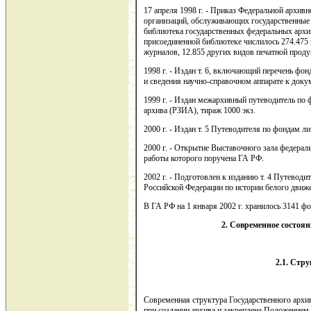
17 апреля 1998 г. - Приказ Федеральной архив
организаций, обслуживающих государственные 
библиотека государственных федеральных архив
присоединенной библиотеке числилось 274.475 
журналов, 12.855 других видов печатной прод
1998 г. - Издан т. 6, включающий перечень фо
и сведения научно-справочном аппарате к докум
1999 г. - Издан межархивный путеводитель по 
архива (РЗИА), тираж 1000 экз.
2000 г. - Издан т. 5 Путеводителя по фондам 
2000 г. - Открытие Выставочного зала федерал
работы которого поручена ГА РФ.
2002 г. - Подготовлен к изданию т. 4 Путеводи
Российской Федерации по истории белого движ
В ГА РФ на 1 января 2002 г. хранилось 3141 фон
2. Современное состоян
2.1. Стр
Современная структура Государственного архив
при создании архива и закреплена Положением