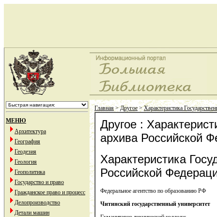
Главная
>
Другое
>
Характеристика Государствен
МЕНЮ
Другое : Характерист
Архитектура
архива Российской Ф
География
Геодезия
Характеристика Госу
Геология
Российской Федерац
Геополитика
Государство и право
Федеральное агентство по образованию РФ
Гражданское право и процесс
Делопроизводство
Читинский государственный университет
Детали машин