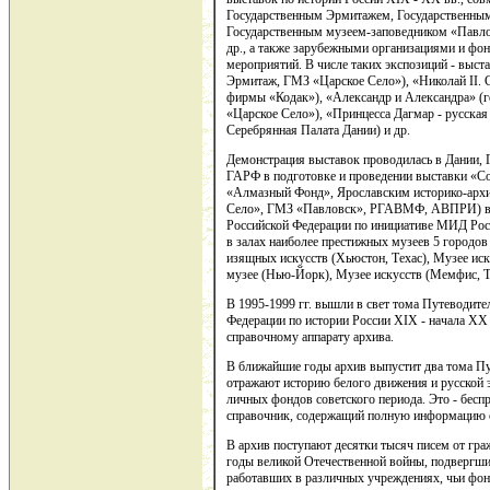
Государственным Эрмитажем, Государственным
Государственным музеем-заповедником «Павло
др., а также зарубежными организациями и ф
мероприятий. В числе таких экспозиций - выст
Эрмитаж, ГМЗ «Царское Село»), «Николай II.
фирмы «Кодак»), «Александр и Александра» (
«Царское Село»), «Принцесса Дагмар - русска
Серебрянная Палата Дании) и др.
Демонстрация выставок проводилась в Дании,
ГАРФ в подготовке и проведении выставки «С
«Алмазный Фонд», Ярославским историко-арх
Село», ГМЗ «Павловск», РГАВМФ, АВПРИ) в с
Российской Федерации по инициативе МИД Рос
в залах наиболее престижных музеев 5 городо
изящных искусств (Хьюстон, Техас), Музее ис
музее (Нью-Йорк), Музее искусств (Мемфис, Т
В 1995-1999 гг. вышли в свет тома Путеводите
Федерации по истории России XIX - начала XX 
справочному аппарату архива.
В ближайшие годы архив выпустит два тома П
отражают историю белого движения и русской 
личных фондов советского периода. Это - бесп
справочник, содержащий полную информацию 
В архив поступают десятки тысяч писем от гра
годы великой Отечественной войны, подвергши
работавших в различных учреждениях, чьи фон