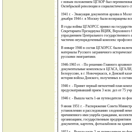
с новым положением ЦГАОР был переименован
Октябрьской революции и социалистического 
1941 г. - Эвакуация документов архива в Молот
декабря 1944 г. в Москву были возвращены вс
В годы войны ЦГАОРСС принял на государствен
Секретариата Президиума ВЦИК, Верховного 
упразднением Центрального государственного 
частично неупорядоченный комплекс профсоюз
В январе 1946 в состав ЦГАОРСС были включе
материалы Русского заграничного историческог
русскими эмигрантами.
1946-1965 гг. - По решению Главного архивно
документальные комплексы в ЦГАСА, ЦГАЛИ,
Белоруссию, в г. Новочеркасск, в Донской каз
истории войска Донского, полученных в соста
1946 г. - Принят первый пятилетний план ком
предусматривавший прием 3 млн. дел от 75 уч
1946 г. - Вышла часть 1-ая путеводителя по ф
9 июня 1951 г. - Распоряжение Совета Минист
установлению и расследованию злодеяний неме
причиненного ими ущерба гражданам, коллект
организациям, государственным предприятиям
документов, картотек, фотоальбомов на хран
1952 г. - Вышла часть 2-ая путеводителя по