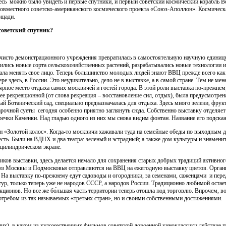
десь можно было увидеть и первые спутники, и первый советский космический корабль Во
совместного советско-американского космического проекта «Союз-Аполлон». Космическ
ощади.
советский спутник?
чисто демонстрационного учреждения превратилась в самостоятельную научную единиц
дились новые сорта сельскохозяйственных растений, разрабатывались новые технологии 
тала менять свое лицо. Теперь большинство молодых людей знают ВВЦ прежде всего к
е здесь, в России. Это неудивительно, дело не в выставке, а в самой стране. Тем не м
ярное место отдыха самих москвичей и гостей города. В этой роли выставка по-прежнем
е рекреационной (от слова рекреация ­– восстановление сил, отдых), была предусмотре
ый Ботанический сад, специально предназначалась для отдыха. Здесь много зелени, фру
рочной суеты сегодня особенно приятно заглянуть сюда. Собственно выставку отделяет 
ечки Каменки. Над гладью одного из них мы снова видим фонтан. Название его подска
н «Золотой колос». Когда-то москвичи хаживали туда на семейные обеды по выходным 
есть. Были на ВДНХ и два театра: зеленый и эстрадный; а также дом культуры и знамен
 цилиндрическом экране.
иков выставки, здесь делается немало для сохранения старых добрых традиций активног
в из Москвы и Подмосковья отправляются на ВВЦ на ежегодную выставку цветов. Орга
. На выставку по-прежнему едут садоводы и огородники, за семенами, саженцами и пер
тур, только теперь уже не народов СССР, а народов России. Традиционно любимой оста
кционов. Но все же бо́льшая часть территории теперь отошла под торговлю. Впрочем, во
потребом из так называемых «третьих стран», но и своими собственными достижениями.
ших), в каком из художественных фильмов советской довоенной киноклассики действие 