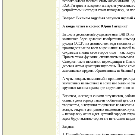
первого класса мечтали стать космонавтами. З
Ю.А.Гагарин, а позднее и аппараты-участники 
устройством и сегодня стоит неподалеку, на пл
Вопрос: В каком году был запущен первый 
А когда летал в космос Юрий Гагарин?
За шесть десятилетий существования ВДНХ из 
комплексе. Здесь делались изобретения и выво
рухнул СССР, и в девяностые годы выставка с
произведенных во всем мире и лишь в малой мер
сохранила вполне свое второе лицо – как попул
Причем такая функция, специалисты называют е
Северная часть выставки, переходящая в Главн
деревья летом дают приятную тень. После ярма
живописных прудов, образованных из бывшей р
А чуть поодаль знаменитый в прошлом рестора
закусочных на выставке и возле нее было не сч
круговая кинопанорама, где «крутили» кино на
Впрочем, и сегодня силами энтузиастов, работн
осени, в день города тысячи любителей цвето
творчества, выступают творческие коллективы
встарь, открыта для разных национальных куль
– неподалеку от их ждет детский городок аттра
здесь будут активно торговать не чтолько шир
Задания
1. Попробуйте вспомнить (или спросите у стар