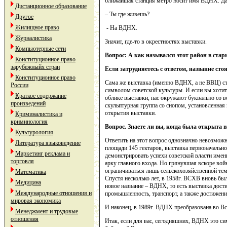
ближайшая станция метро носит имя ВДНХ. Да
Дистанционное образование
– Ты где живешь?
Другое
Жилищное право
- На ВДНХ.
Журналистика
Значит, где-то в окрестностях выставки.
Компьютерные сети
Вопрос: А как назывался этот район в стар
Конституционное право
зарубежныйх стран
Если затрудняетесь с ответом, название ст
Конституционное право
Сама же выставка (именно ВДНХ, а не ВВЦ) ста
России
символом советской культуры. И если вы хотит
Краткое содержание
облике выставки, нас окружают буквально со в
произведений
скульптурная группа со снопом, установленная
открытия выставки.
Криминалистика и
криминология
Вопрос. Знаете ли вы, когда была открыта 
Культурология
Ответить на этот вопрос однозначно невозможн
Литература языковедение
площади 145 гектаров, выставка первоначальн
Маркетинг реклама и
демонстрировать успехи советской власти име
торговля
арку главного входа. Но грянувшая вскоре войн
ограничиваться лишь сельскохозяйственной тем
Математика
Спустя несколько лет, в 1958г. ВСХВ вновь б
Медицина
новое название – ВДНХ, то есть выставка дост
Международные отношения и
промышленность, транспорт, а также достижени
мировая экономика
И наконец, в 1989г. ВДНХ преобразована во Вс
Менеджмент и трудовые
отношения
Итак, если для вас, сегодняшних, ВДНХ это си