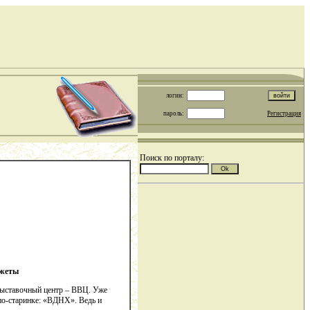
логин:
пароль:
Регистрация
Поиск по порталу:
ы
выставочный центр – ВВЦ. Уже
 по-старинке: «ВДНХ». Ведь и