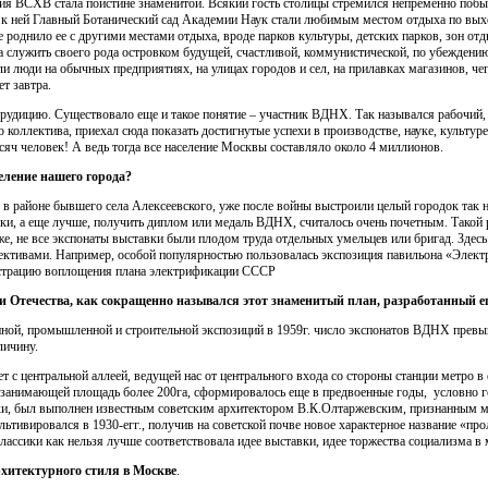
я ВСХВ стала поистине знаменитой. Всякий гость столицы стремился непременно побыва
 к ней Главный Ботанический сад Академии Наук стали любимым местом отдыха по вых
роднило ее с другими местами отдыха, вроде парков культуры, детских парков, зон от
а служить своего рода островком будущей, счастливой, коммунистической, по убеждению
ли люди на обычных предприятиях, на улицах городов и сел, на прилавках магазинов, че
т завтра.
рудицию. Существовало еще и такое понятие – участник ВДНХ. Так назывался рабочий,
го коллектива, приехал сюда показать достигнутые успехи в производстве, науке, культ
сяч человек! А ведь тогда все население Москвы составляло около 4 миллионов.
еление нашего города?
айоне бывшего села Алексеевского, уже после войны выстроили целый городок так 
вки, а еще лучше, получить диплом или медаль ВДНХ, считалось очень почетным. Такой 
е, не все экспонаты выставки были плодом труда отдельных умельцев или бригад. Здес
ктивами. Например, особой популярностью пользовалась экспозиция павильона «Эле
юстрацию воплощения плана электрификации СССР
и Отечества, как сокращенно назывался этот знаменитый план, разработанный ещ
ной, промышленной и строительной экспозиций в 1959г. число экспонатов ВДНХ превыш
личину.
т с центральной аллеей, ведущей нас от центрального входа со стороны станции метро в
 занимающей площадь более 200га, сформировалось еще в предвоенные годы, условно 
вки, был выполнен известным советским архитектором В.К.Олтаржевским, признанным м
льтивировался в 1930‑егг., получив на советской почве новое характерное название «про
лассики как нельзя лучше соответствовала идее выставки, идее торжества социализма в 
рхитектурного стиля в Москве
.