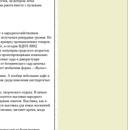
сток, на котором летал
ая ракета вместе с пусковым
у в народнохозяйственном
и получались рекордные урожаи. Но
ак ярмарку промышленных товаров,
енее, и сегодня ВДНХ-ВВЦ
у популярна среди всех возрастов.
на проектировщиками изначально.
ктовые сады и дикорастущие
от ботанического сада цепочка
жет необычная форма – «Колос».
дням. А вообще небольших кафе и
итая среди поколения шестидесятых
о, творческого отдыха. В начале
низуются выставки народного
едовым опытом. Выставка, как и
ется выставка для юных москвичей
зможно, настанет время, когда
происходит на фоне недавно