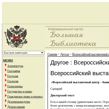
Главная
>
Другое
>
Всероссийский выставочный
МЕНЮ
Другое : Всероссийс
Архитектура
География
Всероссийский выст
Геодезия
Геология
«Всероссийский выставочный центр – быв
Геополитика
Сценарий
Государство и право
Дикторский текст
С
Гражданское право и процесс
Делопроизводство
Есть в нашей столице удивительное место. Ог
более десятилетия, с конца восьмидесятых, нос
Детали машин