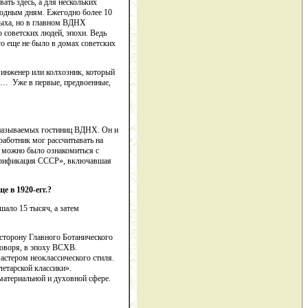
ть здесь, а для нескольких
одным дням. Ежегодно более 10
дыха, но в главном ВДНХ
 советских людей, эпохи. Ведь
го еще не было в домах советских
 инженер или колхозник, который
уре… Уже в первые, предвоенные,
называемых гостиниц ВДНХ. Он и
работник мог рассчитывать на
ь можно было ознакомиться с
ктрификация СССР», включавшая
е в 1920-е
гг.?
ало 15 тысяч, а затем
 сторону Главного Ботанического
говоря, в эпоху ВСХВ.
астером неоклассического стиля.
летарской классики».
материальной и духовной сфере.