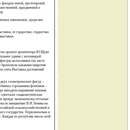
 фасадов новой, пролетарской,
оржественной, праздничной и
ир.
 новых павильонов, среди них
ставки, ее гордостью, гордостью
выставки.
 этом проекте архитектора Ю.Щуко
альное здание с колоннадой
фигуры колхозников (их часто
 в бронзовом изваянии напротив
ыла стать Выставка достижений
 двух геометрических фигур –
любимых горожанами фонтанов –
уре находила выражение вековая
 советских социалистических
ая прежде экономически отсталые
на по инициативе В.И.Ленина на
оссийской сельскохозяйственной и
го государства. Первоначально и
к. Каждая из республик имела свой