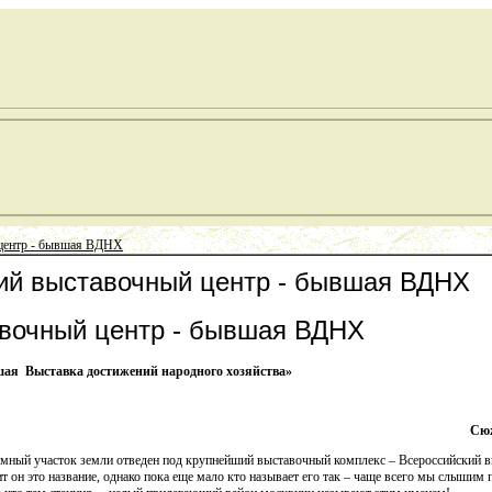
 центр - бывшая ВДНХ
кий выставочный центр - бывшая ВДНХ
авочный центр - бывшая ВДНХ
шая Выставка достижений народного хозяйства»
южет
ромный участок земли отведен под крупнейший выставочный комплекс – Всероссийский 
ит он это название, однако пока еще мало кто называет его так – чаще всего мы слышим