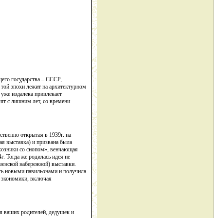
щего государства – СССР,
 той эпохи лежит на архитектурном
 уже издалека привлекает
ят с лишним лет, со времени
твенно открытая в 1939г. на
я выставка) и призвана была
лхозники со снопом», венчающая
г. Тогда же родилась идея не
зенской набережной) выставки.
ась новыми павильонами и получила
й экономики, включая
ля ваших родителей, дедушек и