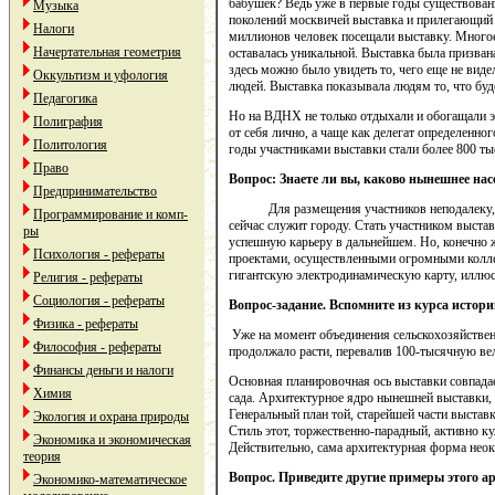
бабушек? Ведь уже в первые годы существовани
Музыка
поколений москвичей выставка и прилегающий
Налоги
миллионов человек посещали выставку. Многое 
Начертательная геометрия
оставалась уникальной. Выставка была призван
здесь можно было увидеть то, чего еще не виде
Оккультизм и уфология
людей. Выставка показывала людям то, что буде
Педагогика
Но на ВДНХ не только отдыхали и обогащали э
Полиграфия
от себя лично, а чаще как делегат определенно
Политология
годы участниками выставки стали более 800 ты
Право
Вопрос: Знаете ли вы, каково нынешнее нас
Предпринимательство
Для размещения участников неподалеку, в р
Программирование и комп-
сейчас служит городу. Стать участником выста
ры
успешную карьеру в дальнейшем. Но, конечно ж
Психология - рефераты
проектами, осуществленными огромными колле
гигантскую электродинамическую карту, илл
Религия - рефераты
Социология - рефераты
Вопрос-задание. Вспомните из курса истори
Физика - рефераты
Уже на момент объединения сельскохозяйствен
Философия - рефераты
продолжало расти, перевалив 100-тысячную ве
Финансы деньги и налоги
Основная планировочная ось выставки совпадае
Химия
сада. Архитектурное ядро нынешней выставки,
Генеральный план той, старейшей части выста
Экология и охрана природы
Стиль этот, торжественно-парадный, активно ку
Экономика и экономическая
Действительно, сама архитектурная форма неок
теория
Вопрос. Приведите другие примеры этого а
Экономико-математическое