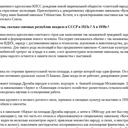
глашенного идеологами КПСС рождения новой национальной общности «советский народ
ь отраслевые экспозиции. Присмотритесь к декоративному оформлению павильона «Кул
Перед нами бывший павильон Узбекистана. Кстати, и к проектированию выставки как т
ветского Союза.
ства, сколько союзных республик входило в СССР в 1923
г.? А в 1939
г.?
ыслилось идеологами советского строя как выполнение так называемой триединой зада
шений и формирования нового человека. Последнее связывалось обычно с так называем
али ВДНХ, наряду с достижениями науки и технологии, агрономии и животноводства, до
человека. Для такого рода экспозиций и был предназначен павильон «Советская культура
юбителей «ретро» на эстраде и в кино, а вот архитектурное исполнение павильона, на н
ормы надолго остаются в памяти после знакомства с выставкой.
ись по сторонам прямоугольной части площади, в центре которой еще один фонтан. Он 
яно мотивами уральских сказов П.Бажова. Даже когда он не работает, декоративное реше
ивают площадь Дружбы народов и аллею, ведущую к бывшей площади Механизации. Зд
за павильонами «Зерно» и «Химизация сельского хозяйства» разместилась сельскохозяйс
оводилась научная и селекционная работа.
и крупного и мелкого рогатого скота, зерновых и овощных культур на выставке в 195
обили и самолеты.
ь в павильоне «Наука» на площади Дружбы народов, а затем в 1966году для нее был пе
низация»), так что часть его отошла к образовавшемуся специальному павильону «Кос
иден на несколько километров окрест, привлекая множество народу, и своих, и иностран
ы в космос), поколением шестидесятых воспринималось как воплощение фантастики, зе