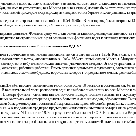
определить архитектурную атмосферу выставки, которая сразу стала одним из парадных
удь, по мысли устроителей, вся Москва (да и вся страна) должна была стать такой же т
 посетителей приходило сюда отдохнуть и подивиться из бараков и коммунальных кварт
а период ее возрождения после войны – 1954–1960гг. В этот период были построены 18
ны «Радиоэлектроника и связь», «Машиностроение», «Транспорт».
царство фонтанов. Фонтаны сразу же стали одной из главных достопримечательностей вы
ырнадцатью выстроившимися в ряд одинаковыми фонтанами ведет к главному павильону 
здания напоминает вам Главный павильон ВДНХ?
имя встречающего нас первым павильона, так он и был задуман в 1954г. Как видите, в
 московских высоток, определивших в 1940–1950-егг. новый силуэт Москвы. Монумент
о взметнуться к небу металлическим шпилем, увенчанным звездою. Ввысь устремлены и 
, колхозниц, рабочих и работниц. Ввысь призывно указывает и рука вождя, застывшего
ли, мыслилось счастливое будущее, воротами в которое в определенном смысле должна б
адь Дружбы народов, занимающая территорию более 10 гектаров и состоящая как бы из
 В восьмиугольной части расположен один из наиболее знаменитых во всей Москве и 
В центре фонтана – сплетение цветов, колосьев, плодов. Если не в жизни, то в скульпт
льных костюмах олицетворяют единство больших и малых народов, образовавших Союз
ставки была демонстрация достижений национальных краев, областей и республик, включ
ии ВСХВ продолжила традицию предыдущей аналогичной выставки, которая была устрое
и отдыха им.М.Горького в 1923г., сразу после образования СССР. Называлась она Всер
 павильоны, целиком посвященные жизни тех или иных народов только что образованно
енная часть экспозиции была связана с трудовыми успехами жителей отдельных республи