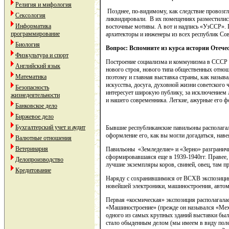
Религия и мифология
Позднее, по-видимому, как следствие провоз
Сексология
ликвидировали. В их помещениях разместилис
Информатика
восточные мотивы. А вот и надпись «УзССР». 
программирование
архитекторы и инженеры из всех республик Со
Биология
Вопрос: Вспомните из курса истории Отече
Физкультура и спорт
Построение социализма и коммунизма в СССР м
Английский язык
нового строя, нового типа общественных отно
Математика
поэтому и главная выставка страны, как назыв
искусства, досуга, духовной жизни советского 
Безопасность
интересует широкую публику, за исключением л
жизнедеятельности
и нашего современника. Легкие, ажурные его ф
Банковское дело
Биржевое дело
Бухгалтерский учет и аудит
Бывшие республиканские павильоны располагал
оформление его, как вы могли догадаться, наве
Валютные отношения
Ветеринария
Павильоны «Земледелие» и «Зерно» разгранич
сформировавшаяся еще в 1939‑1940гг. Правее, 
Делопроизводство
лучшие экземпляры коров, свиней, овец, там пр
Кредитование
Наряду с сохранившимися от ВСХВ экспозициям
новейшей электроники, машиностроения, автом
Первая «космическая» экспозиция располагалас
«Машиностроение» (прежде он назывался «Меха
одного из самых крупных зданий выставки был в
стало обыденным делом (мы имеем в виду полет