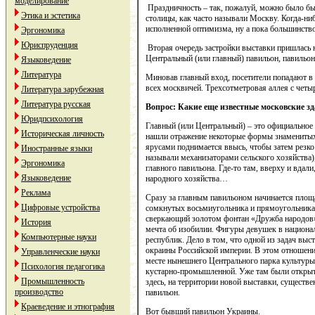
моделирование
Праздничность – так, пожалуй, можно было бы 
Этика и эстетика
столицы, как часто называли Москву. Когда-ниб
исполненной оптимизма, ну а пока большинство
Эргономика
Юриспруденция
Вторая очередь застройки выставки пришлась н
Центральный (или главный) павильон, павильо
Языковедение
Литература
Миновав главный вход, посетители попадают в 
всех москвичей. Трехсотметровая аллея с чет
Литература зарубежная
Литература русская
Вопрос: Какие еще известные московские 
Юридпсихология
Главный (или Центральный) – это официальное 
Историческая личность
нашли отражение некоторые формы знаменитых
ярусами поднимается ввысь, чтобы затем резк
Иностранные языки
называли механизаторами сельского хозяйства)
Эргономика
главного павильона. Где-то там, вверху и вда
Языковедение
народного хозяйства…
Реклама
Сразу за главным павильоном начинается площ
Цифровые устройства
сомкнутых восьмиугольника и прямоугольника.
сверкающий золотом фонтан «Дружба народов». 
История
мечта об изобилии. Фигуры девушек в национа
Компьютерные науки
республик. Дело в том, что одной из задач вы
окраины Российской империи. В этом отношен
Управленческие науки
месте нынешнего Центрального парка культуры 
Психология педагогика
кустарно-промышленной. Уже там были открыты
Промышленность
здесь, на территории новой выставки, существ
производство
павильон.
Краеведение и этнография
Вот бывший павильон Украины.