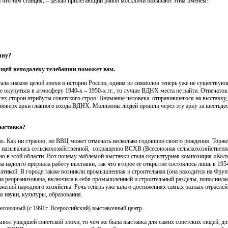
 что там станция, – целый прилегающий район москвичи называют этим именем!
ину?
оящей неподалеку телебашни поможет вам
.
ла знаком целой эпохи в истории России, одним из символов теперь уже не существую
е окунуться в атмосферу 1940-х – 1950-х гг., то лучше ВДНХ места не найти. Отпечаток
сех сторон атрибуты советского строя. Внимание человека, отправившегося на выставку,
 поверх арки главного входа ВДНХ. Миллионы людей прошли через эту арку за шестьдес
выставка?
о. Как ни странно, но ВВЦ может отмечать несколько годовщин своего рождения. Торжес
о называлась сельскохозяйственной, сокращенно ВСХВ (Всесоюзная сельскохозяйственна
нно в этой области. Вот почему эмблемой выставки стала скульптурная композиция «Ко
а надолго прервала работу выставки, так что второе ее открытие состоялось лишь в 1954
атикой. В городе также возникли промышленная и строительная (она находится на Фрун
ыла реорганизована, включила в себя промышленный и строительный разделы, пополнил
ижений народного хозяйства. Речь теперь уже шла о достижениях самых разных отрасле
я науки, культуры, образования.
есоюзный (с 1991г. Всероссийский) выставочный центр.
мвол ушедшей советской эпохи, то чем же была выставка для самих советских людей, д