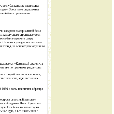
», республиканские павильоны
ьтура». Здесь явно ощущаются
аковой были привлечены
чи создания материальной базы
ым культурным строительством,
лжна была отражать сферу
». Сегодня культура тех лет мало
аш взгляд, не оставит равнодушным
называется «Каменный цветок», а
ние его по-прежнему радует глаз.
есь старейшая часть выставки,
твенная зона, куда свозились
0‑1960‑е годы появились образцы
рестроен огромный павильон
мос» Академии Наук. Купол этого
цев. Еще бы – то, что сегодня
мное чудо, а все школьники с