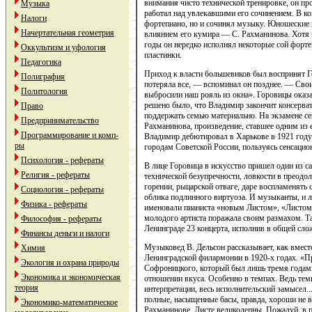
внимания чисто технической тренировке, он пр
Музыка
работал над увлекавшими его сочинением. В ко
Налоги
фортепиано, но и сочинял музыку. Юношеские 
Начертательная геометрия
влиянием его кумира — С. Рахманинова. Хотя 
годы он нередко исполнял некоторые сой форт
Оккультизм и уфология
пластинки.
Педагогика
Приход к власти большевиков был воспринят Го
Полиграфия
потеряла все, — вспоминал он позднее. — Свои
Политология
выбросили наш рояль из окна». Горовицы оказа
решено было, что Владимир закончит консерват
Право
поддержать семью материально. На экзамене с
Предпринимательство
Рахманинова, произведение, ставшее одним из 
Программирование и комп-
Владимир дебютировал в Харькове в 1921 году 
ры
городам Советской России, пользуясь сенсаци
Психология - рефераты
В лице Горовица в искусство пришел один из с
Религия - рефераты
технической безупречности, ловкости в преодол
горении, рыцарской отваге, даре воспламенять
Социология - рефераты
облика подлинного виртуоза. И музыканты, и л
Физика - рефераты
именовали пианиста «новым Листом», «Листом 
молодого артиста поражала своим размахом. Та
Философия - рефераты
Ленинграде 23 концерта, исполнив в общей сло
Финансы деньги и налоги
Музыковед В. Дельсон рассказывает, как вмес
Химия
Ленинградской филармонии в 1920-х годах. «П
Экология и охрана природы
Софроницкого, который был лишь тремя годами 
Экономика и экономическая
отношении вкуса. Особенно в темпах. Ведь тем
теория
интерпретации, весь исполнительский замысел...
полные, насыщенные басы, правда, хороши не ве
Экономико-математическое
Рахманинове, Листе великолепны. Пожалуй, в 