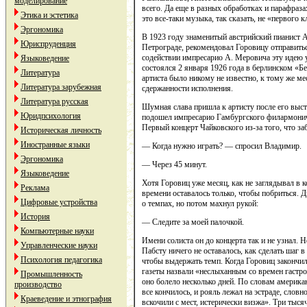
моделирование
всего. Да еще в разных обработках и парафразах
Этика и эстетика
это все-таки музыка, так сказать, не «первого кл
Эргономика
В 1923 году знаменитый австрийский пианист 
Юриспруденция
Петрограде, рекомендовал Горовицу отправитьс
содействии импресарио А. Меровича эту идею 
Языковедение
состоялся 2 января 1926 года в берлинском «Б
Литература
артиста было никому не известно, к тому же м
Литература зарубежная
сдержанности исполнения.
Литература русская
Шумная слава пришла к артисту после его выс
Юридпсихология
подошел импресарио Гамбургского филармоничес
Первый концерт Чайковского из-за того, что за
Историческая личность
Иностранные языки
— Когда нужно играть? — спросил Владимир.
Эргономика
— Через 45 минут.
Языковедение
Хотя Горовиц уже месяц, как не заглядывал в к
Реклама
времени оставалось только, чтобы побриться.
Цифровые устройства
о темпах, но потом махнул рукой:
История
— Следите за моей палочкой.
Компьютерные науки
Имени солиста он до концерта так и не узнал.
Управленческие науки
Пабсту ничего не оставалось, как сделать шаг в
Психология педагогика
чтобы выдержать темп. Когда Горовиц закончи
газеты назвали «неслыханным со времен гастрол
Промышленность
оно болело несколько дней. По словам америка
производство
все кончилось, и рояль лежал на эстраде, словно
Краеведение и этнография
вскочили с мест, истерически визжа». Три тыся