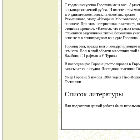
С годами искусство Горовица менялось. Артист
восьмидесятилетний рубеж. И вместе с тем мно
его удивительное пианистическое мастерство — 
Рахманинова, этюде «Искорки» Мошковского, л
полонезе. При этом нетерпеливая властность,
отошли в прошлое. «Кажется, что музыка юных 
становится задумчивой, тихой, бесконечно уча
рецензент о ленинградском концерте Горовица.
Горовиц был, прежде всего, концертирующим а
немного. Но и в этой области он оставил свой 
Джайнис, Г. Графман и Р. Турини.
В последний раз Горовиц гастролировал в Евр
записываться в студии. Последняя пластинка Г
Умер Горовиц 5 ноября 1989 года в Нью-Йорк
Тосканини.
Список литературы
Для подготовки данной работы были использованы