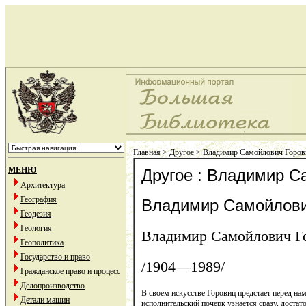
Главная
>
Другое
>
Владимир Самойлович Горов
МЕНЮ
Другое : Владимир С
Архитектура
География
Владимир Самойлови
Геодезия
Геология
Владимир Самойлович Г
Геополитика
Государство и право
/1904—1989/
Гражданское право и процесс
Делопроизводство
В своем искусстве Горовиц предстает перед на
Детали машин
исполнительский почерк узнается сразу, доста