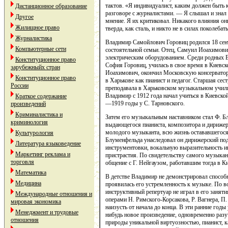
тактов. «Я индивидуалист, каким должен быть 
Дистанционное образование
разговоре с журналистами. — Я слышал и знал 
Другое
мнение. Я их критиковал. Никакого влияния он
Жилищное право
тверда, как сталь, и никто не в силах поколебать
Журналистика
Владимир Самойлович Горовиц родился 18 сент
Компьютерные сети
состоятельной семьи. Отец, Самуил Иоахимови
электрическим оборудованием. Среди родных 
Конституционное право
София Горовиц, училась в свое время в Киевс
зарубежныйх стран
Иоахимович, окончил Московскую консерватори
Конституционное право
в Харькове как пианист и педагог. Старшая сес
России
преподавала в Харьковском музыкальном учил
Владимир с 1912 года начал учиться в Киевской
Краткое содержание
—1919 годы у С. Тарновского.
произведений
Криминалистика и
Затем его музыкальным наставником стал Ф. Б
криминология
выдающегося пианиста, композитора и дириж
молодого музыканта, всю жизнь остававшегося
Культурология
Блуменфельда унаследовал он дирижерский под
Литература языковедение
инструментовки, вокальную выразительность 
Маркетинг реклама и
пристрастия. По свидетельству самого музыкан
торговля
общение с Г. Нейгаузом, работавшим тогда в Ки
Математика
В детстве Владимир не демонстрировал способн
Медицина
проявилась его устремленность к музыке. По 
инструктивный репертуар не играл в его заняти
Международные отношения и
операми Н. Римского-Корсакова, Р. Вагнера, П.
мировая экономика
наизусть от начала до конца. В эти ранние год
Менеджмент и трудовые
нибудь новое произведение, одновременно разуч
отношения
природы уникальной виртуозностью, пианист, ка