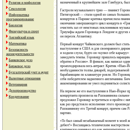
назначенный в крупнейшем зале Гамбурга, были
Религия и мифология
Сексология
Гастроли музыкального трио — пианист Горов
Пятигорский — стали одной из самых больших 
Информатика
концертов в Париже критика причислила пианис
программирование
окончании завершающего цикл концерта в «Гр
Биология
очистить зал от неистовых поклонников музык
Физкультура и спорт
Триумфы ждали Горовица в Лондоне и других ев
он пересек Атлантику.
Английский язык
Математика
Первый концерт Чайковского должен был стать
выступление в США и для своенравного дириже
Безопасность
и ходили слухи, будто он «купил себе карьеру» 
жизнедеятельности
замедлять темпы. Горовицу пришлось наращиват
Банковское дело
обратно в Россию». В финале, как написал оди
проаплодировала весь антракт. Критик «Нью-Й
Биржевое дело
необузданности толпы дикарей, подогреваемо
Бухгалтерский учет и аудит
барабанящим по клавиатуре рояля. Но Горовиц
Валютные отношения
себя победителем надменного англичанина. Би
аккомпанировании не умел подчиняться солист
Ветеринария
Делопроизводство
На первом же его выступлении в Нью-Йорке пр
концертанта произвела на Рахманинова сильное 
Кредитование
предложил Горовицу встретиться и пройти с н
как раз предстояло исполнение этого произвед
Рахманинову его Третий концерт, причем сам 
партию.
«То был самый незабываемый момент в моей 
дебют!» Восхищаясь техническим мастерством 
критически оценивал его как интерпретатора, о