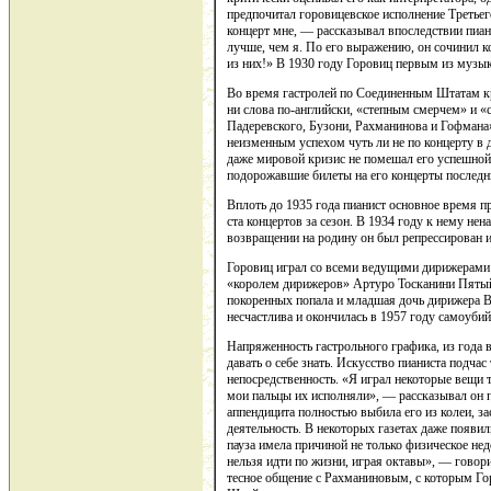
предпочитал горовицевское исполнение Третьег
концерт мне, — рассказывал впоследствии пиан
лучше, чем я. По его выражению, он сочинил кон
из них!» В 1930 году Горовиц первым из музык
Во время гастролей по Соединенным Штатам кр
ни слова по-английски, «степным смерчем» и «
Падеревского, Бузони, Рахманинова и Гофмана»
неизменным успехом чуть ли не по концерту в 
даже мировой кризис не помешал его успешной 
подорожавшие билеты на его концерты последни
Вплоть до 1935 года пианист основное время п
ста концертов за сезон. В 1934 году к нему не
возвращении на родину он был репрессирован и
Горовиц играл со всеми ведущими дирижерами м
«королем дирижеров» Артуро Тосканини Пятый к
покоренных попала и младшая дочь дирижера В
несчастлива и окончилась в 1957 году самоуби
Напряженность гастрольного графика, из года в
давать о себе знать. Искусство пианиста подча
непосредственность. «Я играл некоторые вещи та
мои пальцы их исполняли», — рассказывал он п
аппендицита полностью выбила его из колеи, за
деятельность. В некоторых газетах даже появил
пауза имела причиной не только физическое не
нельзя идти по жизни, играя октавы», — говор
тесное общение с Рахманиновым, с которым Гор