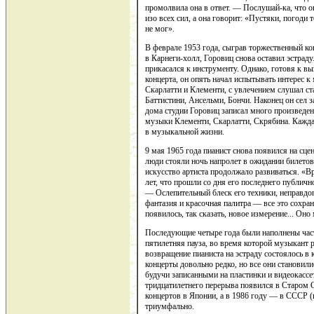
промолвила она в ответ. — Послушай-ка, что он
изо всех сил, а она говорит: «Пустяки, погоди 
не мог».
В феврале 1953 года, сыграв торжественный ко
в Карнеги-холл, Горовиц снова оставил эстраду
прикасался к инструменту. Однако, готовя к в
концерта, он опять начал испытывать интерес к
Скарлатти и Клементи, с увлечением слушал ст
Баттистини, Ансельми, Бончи. Наконец он сел з
дома студии Горовиц записал много произведе
музыки Клементи, Скарлатти, Скрябина. Кажд
в музыкальной жизни.
9 мая 1965 года пианист снова появился на сц
люди стояли ночь напролет в ожидании билетов 
искусство артиста продолжало развиваться. «Вр
лет, что прошли со дня его последнего публич
— Ослепительный блеск его техники, неправдоп
фантазия и красочная палитра — все это сохран
появилось, так сказать, новое измерение... Он
Последующие четыре года были наполнены час
пятилетняя пауза, во время которой музыкант
возвращение пианиста на эстраду состоялось в 
концерты довольно редко, но все они становил
будучи записанными на пластинки и видеокассе
тридцатилетнего перерыва появился в Старом Св
концертов в Японии, а в 1986 году — в СССР 
триумфально.