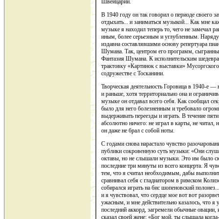
Швейцарии.
В 1940 году он так говорил о периоде своего з
отдыхать... и заниматься музыкой... Как мне ка
музыке я находил теперь то, чего не замечал р
иным, более серьезным и углубленным. Наряду
издавна составлявшими основу репертуара пиан
Шумана. Так, центром его программ, сыгранны
Фантазия Шумана. К исполнительским шедеврам 
трактовку «Картинок с выставки» Мусоргского 
содружестве с Тосканини.
Творческая деятельность Горовица в 1940-е — н
и раньше, хотя территориально она и огранич
музыке он отдавал всего себя. Как сообщал сек
было для него болезненным и требовало огромн
выдерживать переезды и играть. В течение пяти
абсолютно ничего: не играл в карты, не читал,
он даже не брал с собой ноты.
С годами снова нарастало чувство разочарован
публики сокровенную суть музыки: «Они слушал
октавы, но не слышали музыки. Это им было ск
последние три минуты из всего концерта. Я чув
тем, что я считал необходимым, дабы выполнит
сравнивал себя с гладиатором в римском Колизе
собирался играть на бис шопеновский полонез..
и я чувствовал, что сердце мое вот вот разорв
ужасным, и мне действительно казалось, что я 
последний аккорд, загремели обычные овации, 
сказал своей жене: «Бог мой, ты слышала когда