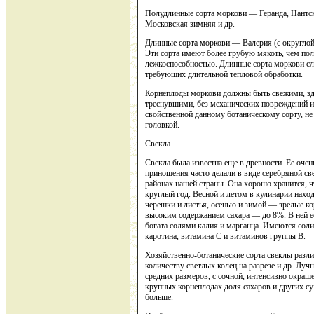
Полудлинные сорта моркови — Геранда, Нантск
Московская зимняя и др.
Длинные сорта моркови — Валерия (с округлой 
Эти сорта имеют более грубую мякоть, чем по
лежкоспособностью. Длинные сорта моркови сл
требующих длительной тепловой обработки.
Корнеплоды моркови должны быть свежими, зд
треснувшими, без механических повреждений и
свойственной данному ботаническому сорту, не
головкой.
Свекла
Свекла была известна еще в древности. Ее очен
приношения часто делали в виде серебряной с
районах нашей страны. Она хорошо хранится, чт
круглый год. Весной и летом в кулинарии нахо
черешки и листья, осенью и зимой — зрелые ко
высоким содержанием сахара — до 8%. В ней ес
богата солями калия и марганца. Имеются соли
каротина, витамина С и витаминов группы В.
Хозяйственно-ботанические сорта свеклы разли
количеству светлых колец на разрезе и др. Л
средних размеров, с сочной, интенсивно окра
крупных корнеплодах доля сахаров и других с
больше.