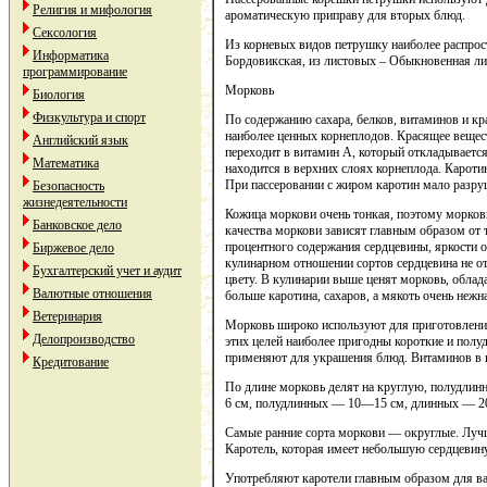
Религия и мифология
ароматическую приправу для вторых блюд.
Сексология
Из корневых видов петрушку наиболее распрос
Информатика
Бордовикская, из листовых – Обыкновенная ли
программирование
Морковь
Биология
Физкультура и спорт
По содержанию сахара, белков, витаминов и к
наиболее ценных корнеплодов. Красящее вещес
Английский язык
переходит в витамин А, который откладывается
Математика
находится в верхних слоях корнеплода. Кароти
При пассеровании с жиром каротин мало разру
Безопасность
жизнедеятельности
Кожица моркови очень тонкая, поэтому морковь
Банковское дело
качества моркови зависят главным образом от т
процентного содержания сердцевины, яркости 
Биржевое дело
кулинарном отношении сортов сердцевина не отд
Бухгалтерский учет и аудит
цвету. В кулинарии выше ценят морковь, облад
Валютные отношения
больше каротина, сахаров, а мякоть очень нежна
Ветеринария
Морковь широко используют для приготовлени
Делопроизводство
этих целей наиболее пригодны короткие и пол
применяют для украшения блюд. Витаминов в н
Кредитование
По длине морковь делят на круглую, полудли
6 см, полудлинных — 10—15 см, длинных — 2
Самые ранние сорта моркови — округлые. Луч
Каротель, которая имеет небольшую сердцевин
Употребляют каротели главным образом для в