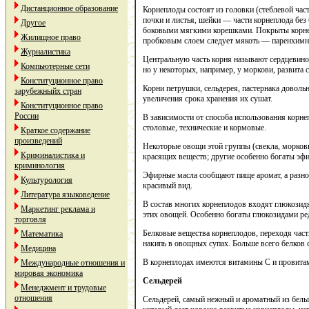
Дистанционное образование
Корнеплоды состоят из головки (стеблевой част
почки и листья, шейки — части корнеплода без
Другое
боковыми мягкими корешками. Покрыты корне
Жилищное право
пробковым слоем следует мякоть — паренхимна
Журналистика
Центральную часть корня называют сердцевино
Компьютерные сети
но у некоторых, например, у моркови, развита 
Конституционное право
Корни петрушки, сельдерея, пастернака доволь
зарубежныйх стран
увеличения срока хранения их сушат.
Конституционное право
России
В зависимости от способа использования корне
столовые, технические и кормовые.
Краткое содержание
произведений
Некоторые овощи этой группы (свекла, морковь
Криминалистика и
красящих веществ; другие особенно богаты эфи
криминология
Эфирные масла сообщают пище аромат, а разно
Культурология
красивый вид.
Литература языковедение
В состав многих корнеплодов входят глюкозид
Маркетинг реклама и
этих овощей. Особенно богаты глюкозидами редь
торговля
Белковые вещества корнеплодов, переходя част
Математика
накипь в овощных супах. Больше всего белков 
Медицина
В корнеплодах имеются витамины С и провитам
Международные отношения и
мировая экономика
Сельдерей
Менеджмент и трудовые
отношения
Сельдерей, самый нежный и ароматный из белых