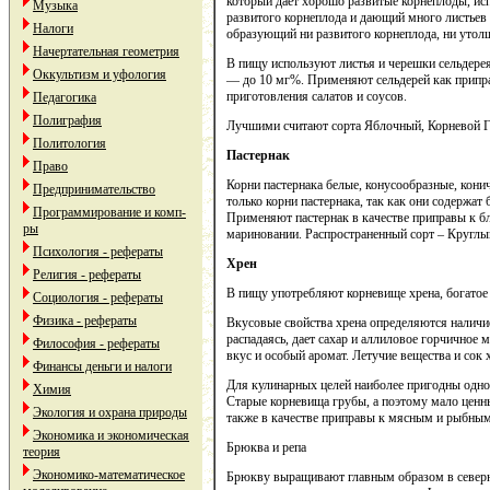
который дает хорошо развитые корнеплоды, ис
Музыка
развитого корнеплода и дающий много листьев
Налоги
образующий ни развитого корнеплода, ни утол
Начертательная геометрия
В пищу используют листья и черешки сельдерея
Оккультизм и уфология
— до 10 мг%. Применяют сельдерей как припр
приготовления салатов и соусов.
Педагогика
Полиграфия
Лучшими считают сорта Яблочный, Корневой Гр
Политология
Пастернак
Право
Корни пастернака белые, конусообразные, кон
Предпринимательство
только корни пастернака, так как они содержат
Программирование и комп-
Применяют пастернак в качестве приправы к бл
ры
мариновании. Распространенный сорт – Круглы
Психология - рефераты
Хрен
Религия - рефераты
В пищу употребляют корневище хрена, богатое
Социология - рефераты
Физика - рефераты
Вкусовые свойства хрена определяются наличи
распадаясь, дает сахар и аллиловое горчичное 
Философия - рефераты
вкус и особый аромат. Летучие вещества и сок
Финансы деньги и налоги
Для кулинарных целей наиболее пригодны одно-
Химия
Старые корневища грубы, а поэтому мало ценны
Экология и охрана природы
также в качестве приправы к мясным и рыбны
Экономика и экономическая
Брюква и репа
теория
Экономико-математическое
Брюкву выращивают главным образом в северны