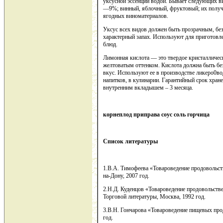
уксусной эссенции водой. Бывает следующих в
—9%; винный, яблочный, фруктовый; их полу
ягодных виноматериалов.
Уксус всех видов должен быть прозрачным, без
характерный запах. Используют для приготовл
блюд.
Лимонная кислота — это твердое кристаллическ
желтоватым оттенком. Кислота должна быть без
вкус. Используют ее в производстве ликеро0во
напитков, в кулинарии. Гарантийный срок хране
внутренним вкладышем – 3 месяца.
корнеплод приправа соус соль горчица
Список литературы
1.В.А. Тимофеева «Товароведение продовольст
на-Дону, 2007 год.
2.Н.Д. Куденцов «Товароведение продовольстве
Торговой литературы, Москва, 1992 год.
3.В.Н. Гончарова «Товароведение пищевых про
год.