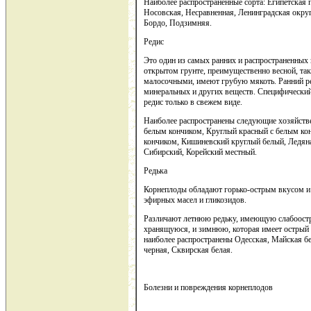
Наиболее распространенные сорта: Египетская 
Носовская, Несравненная, Ленинградская окру
Бордо, Подзимняя.
Редис
Это один из самых ранних и распространенных
открытом грунте, преимущественно весной, так
малосочными, имеют грубую мякоть. Ранний ре
минеральных и других веществ. Специфически
редис только в свежем виде.
Наиболее распространены следующие хозяйстве
белым кончиком, Круглый красный с белым ко
кончиком, Кишиневский круглый белый, Ледяна
Сибирский, Корейский местный.
Редька
Корнеплоды обладают горько-острым вкусом и
эфирных масел и гликозидов.
Различают летнюю редьку, имеющую слабоост
хранящуюся, и зимнюю, которая имеет острый 
наиболее распространены Одесская, Майская б
черная, Сквирская белая.
Болезни и повреждения корнеплодов