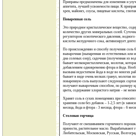
Приправы предназначены для изменения и улу
аппетита, лучшей усвояемости пищи. К приправ
хрен, майонез, соусы, пищевые кислоты, глюта
Поваренная соль
Это природное кристаллическое вещество, сод
количество других минеральных солей. Суточная
регулятором осмотического давления, водного
кислоты желудочного сока, активизирует деятел
По происхождению и способу получения соль бы
выварочная (выпаренная из естественных или и
дна соленых озер), садочная (полученная из во
бывает мелкокристаллическая, молотая, котора
добавлением одновременно фтора и йода. Необ
вызвана недостатком йода в воде во многих ра
бывает в виде очень мелких гранул, молотая по 
поваренную соль выпускают следующих сортов –
получают выварочным способом, по размеру кр
цвета, содержание хлористого натрия – не мене
Хранят соль в сухих помещениях при относите
хранения соли без добавок – 1-2,5 лет (в завис
месяца, йода и фтора - 3 месяца, фтора – 6 мес
Столовая горчица
Получают ее смешиванием горчичного порошка с
пряности, растительное масло. Вырабатывают 
Любительская, Московская, Русская, Волгоград