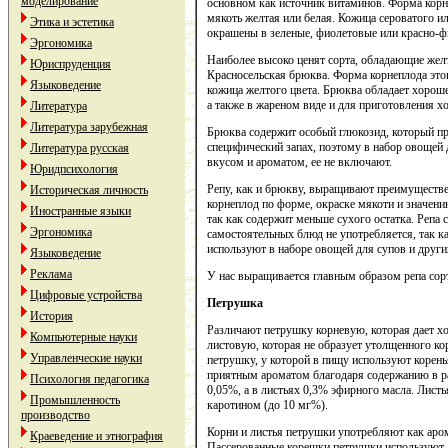
моделирование
основном как источник витаминов. Форма корне
мякоть желтая или белая. Кожица сероватого и
Этика и эстетика
окрашены в зеленые, фиолетовые или красно-фи
Эргономика
Наиболее высоко ценят сорта, обладающие жел
Юриспруденция
Красносельская брюква. Форма корнеплода этог
Языковедение
кожица желтого цвета. Брюква обладает хорош
а также в жареном виде и для приготовления х
Литература
Литература зарубежная
Брюква содержит особый глюкозид, который пр
специфический запах, поэтому в набор овощей 
Литература русская
вкусом и ароматом, ее не включают.
Юридпсихология
Репу, как и брюкву, выращивают преимуществе
Историческая личность
корнеплод по форме, окраске мякоти и значению
Иностранные языки
так как содержит меньше сухого остатка. Репа
Эргономика
самостоятельных блюд не употребляется, так ка
используют в наборе овощей для супов и други
Языковедение
Реклама
У нас выращивается главным образом репа сор
Цифровые устройства
Петрушка
История
Различают петрушку корневую, которая дает х
Компьютерные науки
листовую, которая не образует утолщенного к
Управленческие науки
петрушку, у которой в пищу используют корен
приятным ароматом благодаря содержанию в ра
Психология педагогика
0,05%, а в листьях 0,3% эфирного масла. Лист
Промышленность
каротином (до 10 мг%).
производство
Корни и листья петрушки употребляют как аро
Краеведение и этнография
Пассерованные корешки петрушки используют д