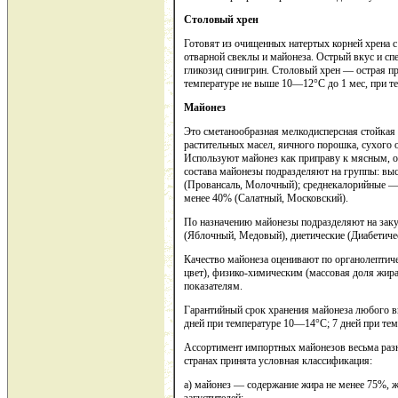
Столовый хрен
Готовят из очищенных натертых корней хрена с 
отварной свеклы и майонеза. Острый вкус и сп
гликозид синигрин. Столовый хрен — острая 
температуре не выше 10—12°С до 1 мес, при т
Майонез
Это сметанообразная мелкодисперсная стойкая
растительных масел, яичного порошка, сухого 
Используют майонез как приправу к мясным, 
состава майонезы подразделяют на группы: вы
(Провансаль, Молочный); среднекалорийные 
менее 40% (Салатный, Московский).
По назначению майонезы подразделяют на заку
(Яблочный, Медовый), диетические (Диабетиче
Качество майонеза оценивают по органолептиче
цвет), физико-химическим (массовая доля жира,
показателям.
Гарантийный срок хранения майонеза любого в
дней при температуре 10—14°С; 7 дней при те
Ассортимент импортных майонезов весьма разн
странах принята условная классификация:
а) майонез — содержание жира не менее 75%, же