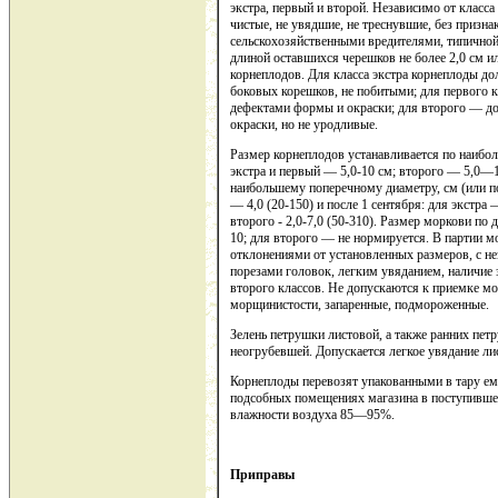
экстра, первый и второй. Независимо от класс
чистые, не увядшие, не треснувшие, без призна
сельскохозяйственными вредителями, типичной 
длиной оставшихся черешков не более 2,0 см ил
корнеплодов. Для класса экстра корнеплоды д
боковых корешков, не побитыми; для первого 
дефектами формы и окраски; для второго — д
окраски, но не уродливые.
Размер корнеплодов устанавливается по наибо
экстра и первый — 5,0-10 см; второго — 5,0—
наибольшему поперечному диаметру, см (или по 
— 4,0 (20-150) и после 1 сентября: для экстра — 
второго - 2,0-7,0 (50-310). Размер моркови по 
10; для второго — не нормируется. В партии м
отклонениями от установленных размеров, с н
порезами головок, легким увяданием, наличие 
второго классов. Не допускаются к приемке мо
морщинистости, запаренные, подмороженные.
Зелень петрушки листовой, а также ранних петр
неогрубевшей. Допускается легкое увядание ли
Корнеплоды перевозят упакованными в тару емк
подсобных помещениях магазина в поступившей
влажности воздуха 85—95%.
Приправы