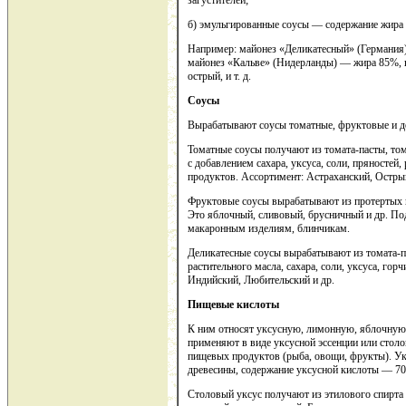
загустителей;
б) эмульгированные соусы — содержание жира 
Например: майонез «Деликатесный» (Германия
майонез «Кальве» (Нидерланды) — жира 85%, в
острый, и т. д.
Соусы
Вырабатывают соусы томатные, фруктовые и д
Томатные соусы получают из томата-пасты, то
с добавлением сахара, уксуса, соли, пряностей
продуктов. Ассортимент: Астраханский, Острый
Фруктовые соусы вырабатывают из протертых 
Это яблочный, сливовый, брусничный и др. Под
макаронным изделиям, блинчикам.
Деликатесные соусы вырабатывают из томата-п
растительного масла, сахара, соли, уксуса, го
Индийский, Любительский и др.
Пищевые кислоты
К ним относят уксусную, лимонную, яблочную,
применяют в виде уксусной эссенции или столо
пищевых продуктов (рыба, овощи, фрукты). Ук
древесины, содержание уксусной кислоты — 7
Столовый уксус получают из этилового спирта