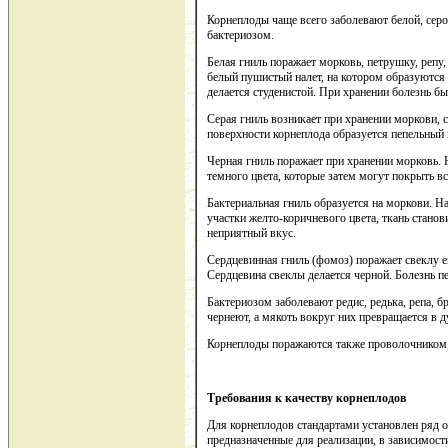
Корнеплоды чаще всего заболевают белой, серо
бактериозом.
Белая гниль поражает морковь, петрушку, репу,
белый пушистый налет, на котором образуются
делается студенистой. При хранении болезнь б
Серая гниль возникает при хранении моркови, с
поверхности корнеплода образуется пепельный 
Черная гниль поражает при хранении морковь.
темного цвета, которые затем могут покрыть в
Бактериальная гниль образуется на моркови. 
участки желто-коричневого цвета, ткань станов
неприятный вкус.
Сердцевинная гниль (фомоз) поражает свеклу ещ
Сердцевина свеклы делается черной. Болезнь п
Бактериозом заболевают редис, редька, репа, 
чернеют, а мякоть вокруг них превращается в 
Корнеплоды поражаются также проволочником,
Требования к качеству корнеплодов
Для корнеплодов стандартами установлен ряд 
предназначенные для реализации, в зависимости 