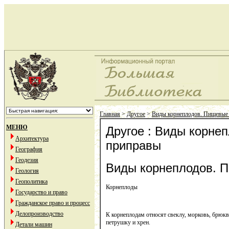
Главная
>
Другое
>
Виды корнеплодов. Пищевые
МЕНЮ
Другое : Виды корне
Архитектура
приправы
География
Геодезия
Виды корнеплодов. 
Геология
Геополитика
Корнеплоды
Государство и право
Гражданское право и процесс
Делопроизводство
К корнеплодам относят свеклу, морковь, брюкву,
петрушку и хрен.
Детали машин