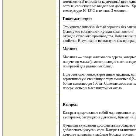
иметь желтый или слегка коричневый цвет, од
острые, свойственные введенным добавкам. Х
температуре 10-12°С в течение 3 месяцев.
Глютамат натрия
Это кристаллический белый порошок без запаха
Основу его составляют глутаминовая кислота –
отходов сахарного производства. Добавление 
свойства. В кулинарии используют как приправ
Маслины
Маслины — плоды оливкового дерева, которые 
получения масла (в мякоти плодов маслин сод
приправой для различных блюд.
Приготовляют консервированные маслины, кот
герметическую стеклянную тару емкостью 0,2—
бочки емкостью до 100 кг. Соленые маслины и
поверхностью и маслянистой мякотью.
Каперсы
Каперсы представляют собой маринованные или
кустарника, растущего в Дагестане, Крыму и С
Лучшими вкусовыми достоинствами обладают м
добавлением уксуса и соли. Каперсы отличают
качестве приправы к рыбным блюдам и супам.