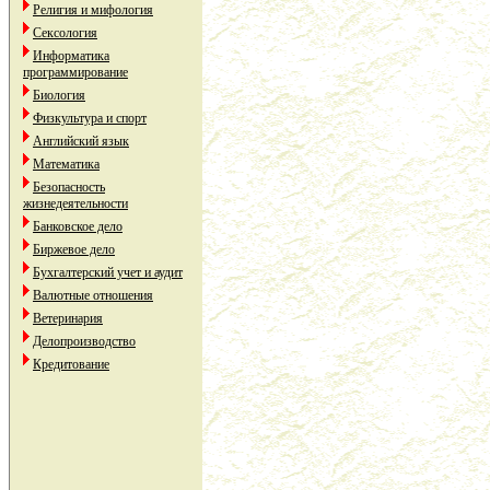
Религия и мифология
Сексология
Информатика
программирование
Биология
Физкультура и спорт
Английский язык
Математика
Безопасность
жизнедеятельности
Банковское дело
Биржевое дело
Бухгалтерский учет и аудит
Валютные отношения
Ветеринария
Делопроизводство
Кредитование