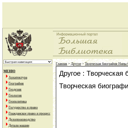
Главная
>
Другое
>
Творческая биография Нины
МЕНЮ
Другое : Творческая
Архитектура
География
Творческая биограф
Геодезия
Геология
Геополитика
Государство и право
Гражданское право и процесс
Делопроизводство
Детали машин