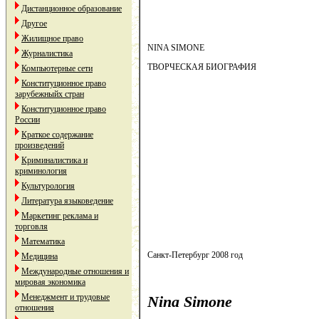
Дистанционное образование
Другое
Жилищное право
NINA SIMONE
Журналистика
ТВОРЧЕСКАЯ БИОГРАФИЯ
Компьютерные сети
Конституционное право
зарубежныйх стран
Конституционное право
России
Краткое содержание
произведений
Криминалистика и
криминология
Культурология
Литература языковедение
Маркетинг реклама и
торговля
Математика
Санкт-Петербург 2008 год
Медицина
Международные отношения и
мировая экономика
Менеджмент и трудовые
Nina Simone
отношения