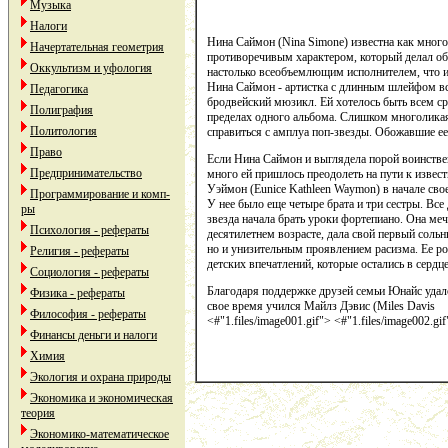
Музыка
Налоги
Нина Саймон (Nina Simone) известна как много
Начертательная геометрия
противоречивым характером, который делал общ
Оккультизм и уфология
настолько всеобъемлющим исполнителем, что ин
Нина Саймон - артистка с длинным шлейфом все
Педагогика
бродвейский мюзикл. Ей хотелось быть всем ср
Полиграфия
пределах одного альбома. Слишком многоликая
Политология
справиться с амплуа поп-звезды. Обожавшие ее
Право
Если Нина Саймон и выглядела порой воинствен
Предпринимательство
много ей пришлось преодолеть на пути к извес
Уэймон (Eunice Kathleen Waymon) в начале сво
Программирование и комп-
У нее было еще четыре брата и три сестры. Все
ры
звезда начала брать уроки фортепиано. Она мечт
Психология - рефераты
десятилетнем возрасте, дала свой первый соль
но и унизительным проявлением расизма. Ее род
Религия - рефераты
детских впечатлений, которые остались в серд
Социология - рефераты
Благодаря поддержке друзей семьи Юнайс удало
Физика - рефераты
свое время учился Майлз Дэвис (Miles Davis
Философия - рефераты
<#"1.files/image001.gif"> <#"1.files/image002.gi
Финансы деньги и налоги
Химия
Экология и охрана природы
Экономика и экономическая
теория
Экономико-математическое