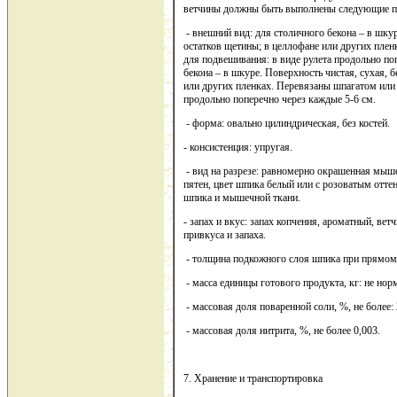
ветчины должны быть выполнены следующие по
- внешний вид: для столичного бекона – в шкур
остатков щетины; в целлофане или других плен
для подвешивания: в виде рулета продольно по
бекона – в шкуре. Поверхность чистая, сухая, 
или других пленках. Перевязаны шпагатом или 
продольно поперечно через каждые 5-6 см.
- форма: овально цилиндрическая, без костей.
- консистенция: упругая.
- вид на разрезе: равномерно окрашенная мыше
пятен, цвет шпика белый или с розоватым отте
шпика и мышечной ткани.
- запах и вкус: запах копчения, ароматный, ве
привкуса и запаха.
- толщина подкожного слоя шпика при прямом ср
- масса единицы готового продукта, кг: не нор
- массовая доля поваренной соли, %, не более: 
- массовая доля нитрита, %, не более 0,003.
7. Хранение и транспортировка