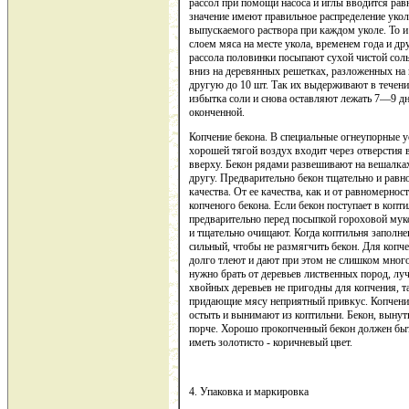
рассол при помощи насоса и иглы вводится ра
значение имеют правильное распределение укол
выпускаемого раствора при каждом уколе. То и
слоем мяса на месте укола, временем года и д
рассола половинки посыпают сухой чистой сол
вниз на деревянных решетках, разложенных на
другую до 10 шт. Так их выдерживают в течен
избытка соли и снова оставляют лежать 7—9 дн
оконченной.
Копчение бекона. В специальные огнеупорные у
хорошей тягой воздух входит через отверстия 
вверху. Бекон рядами развешивают на вешалках
другу. Предварительно бекон тщательно и рав
качества. От ее качества, как и от равномерно
копченого бекона. Если бекон поступает в копт
предварительно перед посыпкой гороховой мук
и тщательно очищают. Когда коптильня заполнен
сильный, чтобы не размягчить бекон. Для копч
долго тлеют и дают при этом не слишком мног
нужно брать от деревьев лиственных пород, л
хвойных деревьев не пригодны для копчения, т
придающие мясу неприятный привкус. Копчение
остыть и вынимают из коптильни. Бекон, вынут
порче. Хорошо прокопченный бекон должен бы
иметь золотисто - коричневый цвет.
4. Упаковка и маркировка