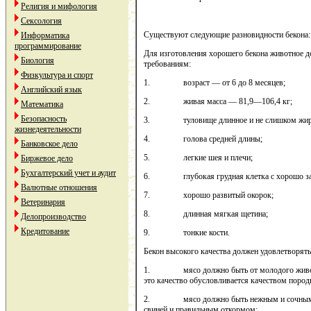
Религия и мифология
Сексология
Существуют следующие разновидности бекона:
Информатика
программирование
Для изготовления хорошего бекона животное 
Биология
требованиям:
Физкультура и спорт
1. возраст — от 6 до 8 месяцев;
Английский язык
2. живая масса — 81,9—106,4 кг;
Математика
Безопасность
3. туловище длинное и не слишком жир
жизнедеятельности
4. голова средней длины;
Банковское дело
5. легкие шея и плечи;
Биржевое дело
Бухгалтерский учет и аудит
6. глубокая грудная клетка с хорошо зак
Валютные отношения
7. хорошо развитый окорок;
Ветеринария
8. длинная мягкая щетина;
Делопроизводство
Кредитование
9. тонкие кости.
Бекон высокого качества должен удовлетворя
1. мясо должно быть от молодого животно
это качество обусловливается качеством поро
2. мясо должно быть нежным и сочным; о
свиней и правильным откормом;