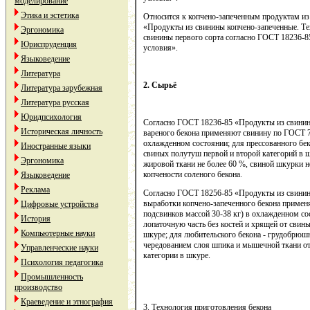
моделирование
Этика и эстетика
Относится к копчено-запеченным продуктам из
«Продукты из свинины копчено-запеченные. Те
Эргономика
свинины первого сорта согласно ГОСТ 18236-8
Юриспруденция
условия».
Языковедение
Литература
2. Сырьё
Литература зарубежная
Литература русская
Юридпсихология
Согласно ГОСТ 18236-85 «Продукты из свинин
Историческая личность
вареного бекона применяют свинину по ГОСТ 7
охлажденном состоянии; для прессованного бек
Иностранные языки
свиных полутуш первой и второй категорий в ш
Эргономика
жировой ткани не более 60 %, свиной шкурки не
копчености соленого бекона.
Языковедение
Реклама
Согласно ГОСТ 18256-85 «Продукты из свинин
выработки копчено-запеченного бекона приме
Цифровые устройства
подсвинков массой 30-38 кг) в охлажденном со
История
лопаточную часть без костей и хрящей от свин
Компьютерные науки
шкуре; для любительского бекона - грудобрюшн
чередованием слоя шпика и мышечной ткани от
Управленческие науки
категории в шкуре.
Психология педагогика
Промышленность
производство
Краеведение и этнография
3. Технология приготовления бекона