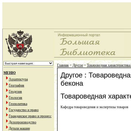
Главная
>
Другое
>
Товароведная характеристика
МЕНЮ
Другое : Товароведна
Архитектура
бекона
География
Геодезия
Товароведная характ
Геология
Геополитика
Кафедра товароведения и экспертизы товаров
Государство и право
Гражданское право и процесс
Делопроизводство
Детали машин