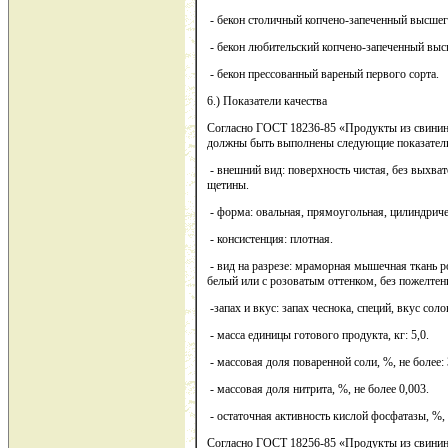
- бекон столичный копчено-запеченный высшег
- бекон любительский копчено-запеченный выс
- бекон прессованный вареный первого сорта.
6.) Показатели качества
Согласно ГОСТ 18236-85 «Продукты из свинин
должны быть выполнены следующие показатели 
- внешний вид: поверхность чистая, без выхва
щетины.
- форма: овальная, прямоугольная, цилиндриче
- консистенция: плотная.
- вид на разрезе: мраморная мышечная ткань ро
белый или с розоватым оттенком, без пожелте
-запах и вкус: запах чеснока, специй, вкус сол
- масса единицы готового продукта, кг: 5,0.
- массовая доля поваренной соли, %, не более: 
- массовая доля нитрита, %, не более 0,003.
- остаточная активность кислой фосфатазы, %, 
Согласно ГОСТ 18256-85 «Продукты из свинин