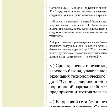
Согласно ГОСТ 18236-85 «Продукты из свинин
85 «Продукты из свинины копчено-запеченные.
следующие условия транспортировки и хранени
1.) Копчено-запеченный и вареный бекон выпус
изделия не ниже 0 и не выше 8 °С. Копчено-за
видами транспорта, кроме железнодорожного, 
средствах в соответствии с правилами перево
транспорта.
2.) Срок хранения и реализации вареного бекон
влажности воздуха (75+5) % не более 4 суток. 
бекона при температуре от 0 до 8 °С и относит
более 5 суток с момента окончания технологиче
предприятии-изготовителе — не более 24 ч.
3.) Срок хранения и реализа
вареного бекона, упакованно
окончания технологического 
до 8 °С при сервировочной на
порционной нарезке не более 
предприятии-изготовителе ср
4.) В торговой сети бекон ре
материалов и шпагата. Со ср