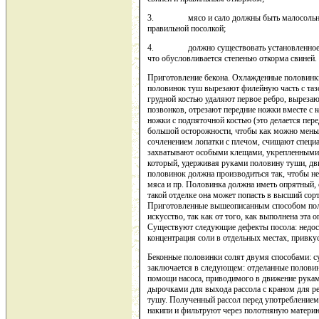
3. мясо и сало должны быть малосольными
правильной посолкой;
4. должно существовать установленное но
что обусловливается степенью откорма свиней.
Приготовление бекона. Охлажденные половинки
половинок туш вырезают филейную часть с таз
грудной костью удаляют первое ребро, вырезаю
позвонков, отрезают передние ножки вместе с 
ножки с подпяточной костью (это делается пере
большой осторожности, чтобы как можно меньш
сочленением лопатки с плечом, счищают специ
захватывают особыми клещами, укрепленными 
который, удерживая руками половину туши, дв
половинок должна производиться так, чтобы не
мяса и пр. Половинка должна иметь опрятный, 
такой отделке она может попасть в высший сор
Приготовленные вышеописанным способом поло
искусство, так как от того, как выполнена эта о
Существуют следующие дефекты посола: недосо
концентрация соли в отдельных местах, привку
Беконные половинки солят двумя способами: с
заключается в следующем: отделанные полови
помощи насоса, приводимого в движение руками
дырочками для выхода рассола с краном для ре
тушу. Полученный рассол перед употреблением
накипи и фильтруют через полотняную матери