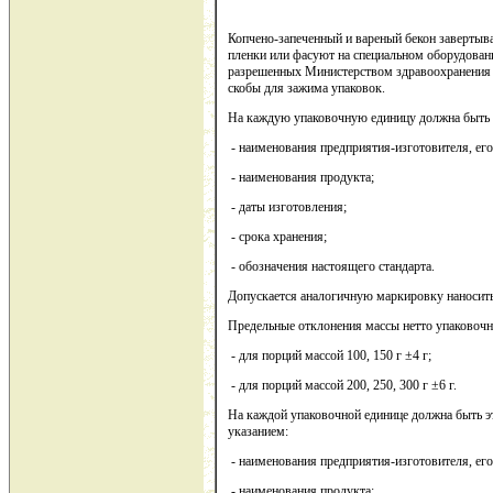
Копчено-запеченный и вареный бекон завертыва
пленки или фасуют на специальном оборудован
разрешенных Министерством здравоохранения 
скобы для зажима упаковок.
На каждую упаковочную единицу должна быть н
- наименования предприятия-изготовителя, его
- наименования продукта;
- даты изготовления;
- срока хранения;
- обозначения настоящего стандарта.
Допускается аналогичную маркировку наносить 
Предельные отклонения массы нетто упаковочн
- для порций массой 100, 150 г ±4 г;
- для порций массой 200, 250, 300 г ±6 г.
На каждой упаковочной единице должна быть эт
указанием:
- наименования предприятия-изготовителя, его
- наименования продукта;