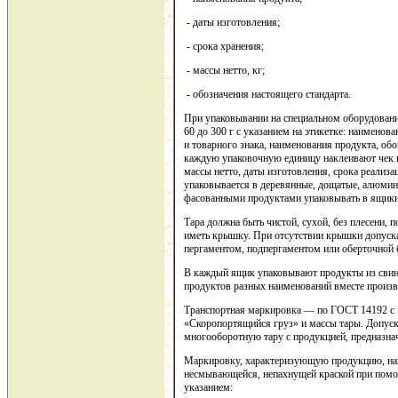
- даты изготовления;
- срока хранения;
- массы нетто, кг;
- обозначения настоящего стандарта.
При упаковывании на специальном оборудовани
60 до 300 г с указанием на этикетке: наименов
и товарного знака, наименования продукта, обо
каждую упаковочную единицу наклеивают чек и
массы нетто, даты изготовления, срока реализ
упаковывается в деревянные, дощатые, алюмин
фасованными продуктами упаковывать в ящики
Тара должна быть чистой, сухой, без плесени, 
иметь крышку. При отсутствии крышки допуска
пергаментом, подпергаментом или оберточной б
В каждый ящик упаковывают продукты из свин
продуктов разных наименований вместе произво
Транспортная маркировка — по ГОСТ 14192 с 
«Скоропортящийся груз» и массы тары. Допуск
многооборотную тару с продукцией, предназна
Маркировку, характеризующую продукцию, нан
несмывающейся, непахнущей краской при помо
указанием: