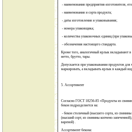
- наименования предприятия-изготовителя, его
- наименования и сорта продукта;
- даты изготовления и упаковывания;
- номера упаковщика;
- количества упаковочных единиц (при упаков
- обозначения настоящего стандарта.
Кроме того, аналогичный ярлык вкладывают в
нетто, брутто, тары.
Допускается при упаковывании продуктов для 
маркировать, а вкладывать ярлык в каждый ящи
5. Ассортимент
Согласно ГОСТ 18256-85 «Продукты из свинин
бекон подразделяется на:
- бекон столичный (высшего сорта, из свинины
(высший сорт, из свинины копчено-запеченной);
вареной) .
Ассортимент бекона: