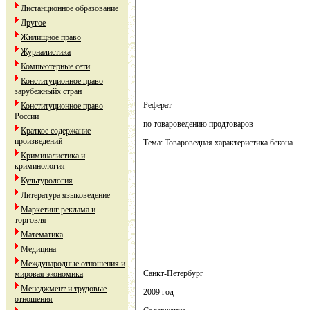
Дистанционное образование
Другое
Жилищное право
Журналистика
Компьютерные сети
Конституционное право
зарубежныйх стран
Реферат
Конституционное право
России
по товароведению продтоваров
Краткое содержание
произведений
Тема: Товароведная характеристика бекона
Криминалистика и
криминология
Культурология
Литература языковедение
Маркетинг реклама и
торговля
Математика
Медицина
Международные отношения и
Санкт-Петербург
мировая экономика
Менеджмент и трудовые
2009 год
отношения