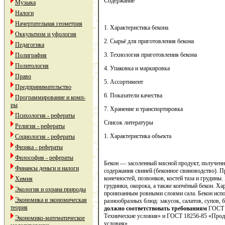
Содержание
Музыка
Налоги
Начертательная геометрия
1. Характеристика бекона
Оккультизм и уфология
2. Сырьё для приготовления бекона
Педагогика
3. Технология приготовления бекона
Полиграфия
Политология
4. Упаковка и маркировка
Право
5. Ассортимент
Предпринимательство
6. Показатели качества
Программирование и комп-
ры
7. Хранение и транспортировка
Психология - рефераты
Список литературы
Религия - рефераты
1. Характеристика объекта
Социология - рефераты
Физика - рефераты
Философия - рефераты
Бекон — засоленный мясной продукт, полученн
Финансы деньги и налоги
содержания свиней (беконное свиноводство). П
конечностей, позвонков, костей таза и грудины
Химия
грудинки, окорока, а также копчёный бекон. 
Экология и охрана природы
пронизанным ровными слоями сала. Бекон испо
Экономика и экономическая
разнообразных блюд: закусок, салатов, супов, 
теория
должно соответствовать требованиям
ГОСТ 
Технические условия» и ГОСТ 18256-85 «Прод
Экономико-математическое
условия».