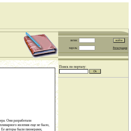
логин:
пароль:
Регистрация
Поиск по порталу:
ера. Они разработали
плинарного явления еще не было,
. Ее авторы были пионерами,