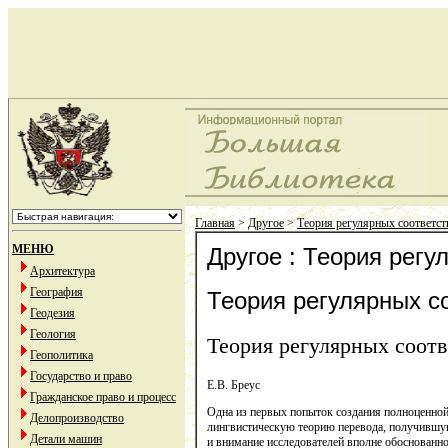
Главная
>
Другое
>
Теория регулярных соответст
МЕНЮ
Другое : Теория регу
Архитектура
География
Теория регулярных с
Геодезия
Геология
Теория регулярных соотв
Геополитика
Государство и право
Е.В. Бреус
Гражданское право и процесс
Одна из первых попыток создания полноценной 
Делопроизводство
лингвистическую теорию перевода, получившую
Детали машин
и внимание исследователей вполне обоснованно