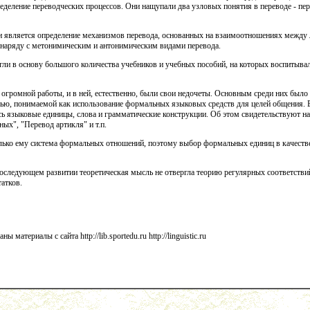
ределение переводческих процессов. Они нащупали два узловых понятия в переводе - пе
 является определение механизмов перевода, основанных на взаимоотношениях между
 наряду с метонимическим и антонимическим видами перевода.
ли в основу большого количества учебников и учебных пособий, на которых воспитывал
огромной работы, и в ней, естественно, были свои недочеты. Основным среди них было 
ью, понимаемой как использование формальных языковых средств для целей общения. В
сь языковые единицы, слова и грамматические конструкции. Об этом свидетельствуют н
ых", "Перевод артикля" и т.п.
лько ему система формальных отношений, поэтому выбор формальных единиц в качестве
последующем развитии теоретическая мысль не отвергла теорию регулярных соответствий
атков.
атериалы с сайта http://lib.sportedu.ru http://linguistic.ru