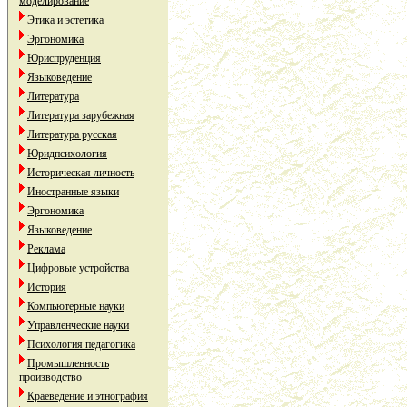
моделирование
Этика и эстетика
Эргономика
Юриспруденция
Языковедение
Литература
Литература зарубежная
Литература русская
Юридпсихология
Историческая личность
Иностранные языки
Эргономика
Языковедение
Реклама
Цифровые устройства
История
Компьютерные науки
Управленческие науки
Психология педагогика
Промышленность
производство
Краеведение и этнография