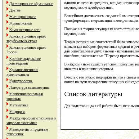
одними из первых среди тех, кто дал четкое оп
Дистанционное образование
переводческие преобразования.
Другое
Важнейшим достижением созданной ими теории
Жилищное право
трансформации генерализации и конкретизации
Журналистика
Положения теории регулярных соответствий лег
Компьютерные сети
переводчиков.
Конституционное право
зарубежныйх стран
Теория регулярных соответствий была началом 
языком как набором формальных средств и реч
Конституционное право
для сопоставления двух языков - использовали
России
пособиях, озаглавленные "Перевод прилагательн
Краткое содержание
произведений
В каждом языке существует своя, присущая то
является в принципе неверным.
Криминалистика и
криминология
Вместе с тем нужно подчеркнуть, что в своем 
Культурология
пошла по пути преодоления присущих ей недост
Литература языковедение
Список литературы
Маркетинг реклама и
торговля
Математика
Для подготовки данной работы были использованы м
Медицина
Международные отношения и
мировая экономика
Менеджмент и трудовые
отношения