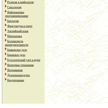
Религия и мифология
Сексология
Информатика
программирование
Биология
Физкультура и спорт
Английский язык
Математика
Безопасность
жизнедеятельности
Банковское дело
Биржевое дело
Бухгалтерский учет и аудит
Валютные отношения
Ветеринария
Делопроизводство
Кредитование