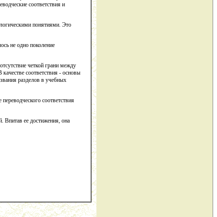
реводческие соответствия и
 логическими понятиями. Это
ось не одно поколение
отсутствие четкой грани между
 качестве соответствия - основы
азвания разделов в учебных
 переводческого соответствия
. Впитав ее достижения, она