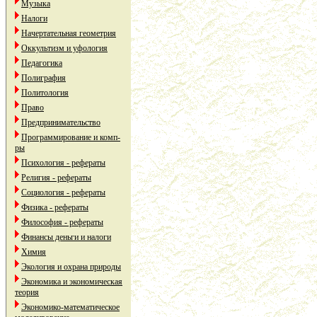
Музыка
Налоги
Начертательная геометрия
Оккультизм и уфология
Педагогика
Полиграфия
Политология
Право
Предпринимательство
Программирование и комп-
ры
Психология - рефераты
Религия - рефераты
Социология - рефераты
Физика - рефераты
Философия - рефераты
Финансы деньги и налоги
Химия
Экология и охрана природы
Экономика и экономическая
теория
Экономико-математическое