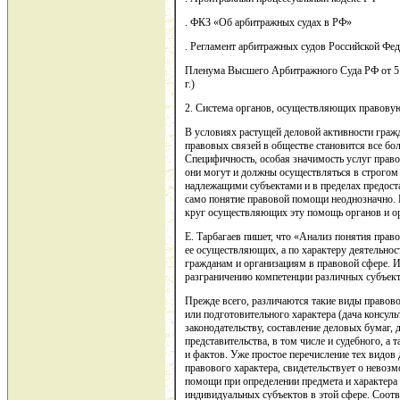
. ФКЗ «Об арбитражных судах в РФ»
. Регламент арбитражных судов Российской Фед
Пленума Высшего Арбитражного Суда РФ от 5 и
г.)
2. Система органов, осуществляющих правову
В условиях растущей деловой активности граж
правовых связей в обществе становится все бо
Специфичность, особая значимость услуг правов
они могут и должны осуществляться в строгом с
надлежащими субъектами и в пределах предост
само понятие правовой помощи неоднозначно. К
круг осуществляющих эту помощь органов и ор
Е. Тарбагаев пишет, что «Анализ понятия прав
ее осуществляющих, а по характеру деятельнос
гражданам и организациям в правовой сфере. 
разграничению компетенции различных субъек
Прежде всего, различаются такие виды правово
или подготовительного характера (дача консул
законодательству, составление деловых бумаг,
представительства, в том числе и судебного, а
и фактов. Уже простое перечисление тех видов
правового характера, свидетельствует о нево
помощи при определении предмета и характера 
индивидуальных субъектов в этой сфере. Соотв