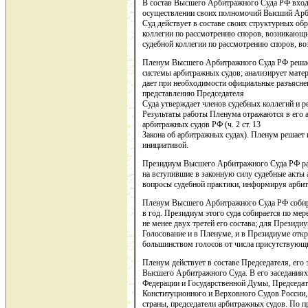
В состав Высшего Арбитражного Суда РФ входят
осуществлении своих полномочий Высший Ар
Суд действует в составе своих структурных об
коллегии по рассмотрению споров, возникающи
судебной коллегии по рассмотрению споров, 
Пленум Высшего Арбитражного Суда РФ решает
системы арбитражных судов; анализирует мате
дает при необходимости официальные разъяснен
представлению Председателя
Суда утверждает членов судебных коллегий и р
Результаты работы Пленума отражаются в его 
арбитражных судов РФ (ч. 2 ст. 13
Закона об арбитражных судах). Пленум решает 
инициативой.
Президиум Высшего Арбитражного Суда РФ расс
на вступившие в законную силу судебные акты 
вопросы судебной практики, информируя арбит
Пленум Высшего Арбитражного Суда РФ собирае
в год. Президиум этого суда собирается по м
не менее двух третей его состава; для Президи
Голосование и в Пленуме, и в Президиуме отк
большинством голосов от числа присутствующ
Пленум действует в составе Председателя, его 
Высшего Арбитражного Суда. В его заседаниях
Федерации и Государственной Думы, Председа
Конституционного и Верховного Судов России
страны, председатели арбитражных судов. По 