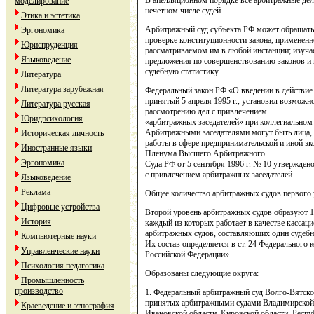
В апелляционном порядке все арбитражные дел
моделирование
нечетном числе судей.
Этика и эстетика
Арбитражный суд субъекта РФ может обращать
Эргономика
проверке конституционности закона, применен
Юриспруденция
рассматриваемом им в любой инстанции; изуча
Языковедение
предложения по совершенствованию законов и 
судебную статистику.
Литература
Литература зарубежная
Федеральный закон РФ «О введении в действие
принятый 5 апреля 1995 г., установил возможн
Литература русская
рассмотрению дел с привлечением
Юридпсихология
«арбитражных заседателей» при коллегиальном 
Арбитражными заседателями могут быть лица,
Историческая личность
работы в сфере предпринимательской и иной э
Иностранные языки
Пленума Высшего Арбитражного
Эргономика
Суда РФ от 5 сентября 1996 г. № 10 утвержден
с привлечением арбитражных заседателей.
Языковедение
Реклама
Общее количество арбитражных судов первого
Цифровые устройства
Второй уровень арбитражных судов образуют 1
История
каждый из которых работает в качестве кассац
арбитражных судов, составляющих один судебн
Компьютерные науки
Их состав определяется в ст. 24 Федерального
Управленческие науки
Российской Федерации».
Психология педагогика
Образованы следующие округа:
Промышленность
производство
1. Федеральный арбитражный суд Волго-Вятск
принятых арбитражными судами Владимирской 
Краеведение и этнография
Ивановской области, Кировской области, Респ