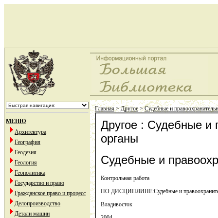
Главная
>
Другое
>
Судебные и правоохранитель
МЕНЮ
Другое : Судебные и
Архитектура
органы
География
Геодезия
Судебные и правоох
Геология
Геополитика
Контрольная работа
Государство и право
ПО ДИСЦИПЛИНЕ:Судебные и правоохраните
Гражданское право и процесс
Делопроизводство
Владивосток
Детали машин
2004