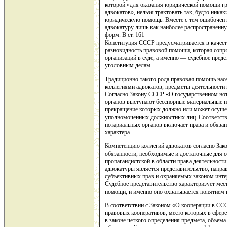
которой «для оказания юридической помощи г
адвокатов», нельзя трактовать так, будто ника
юридическую помощь. Вместе с тем ошибочен в
адвокатуру лишь как наиболее распространен
форм. В ст. 161
Конституция СССР предусматривается в качест
разновидность правовой помощи, которая сопря
организаций в суде, а именно — судебное предс
уголовным делам.
Традиционно такого рода правовая помощь нас
коллегиями адвокатов, предметы деятельности
Согласно Закону СССР «О государственном нот
органов выступают бесспорные материальные п
прекращение которых должно или может осуще
уполномоченных должностных лиц. Соответств
нотариальных органов включает права и обязан
характера.
Компетенцию коллегий адвокатов согласно Зак
обязанности, необходимые и достаточные для о
пропагандистской в области права деятельност
адвокатуры является представительство, напра
субъективных прав и охраняемых законом инте
Судебное представительство характеризует мес
помощи, и именно оно охватывается понятием 
В соответствии с Законом «О кооперации в СС
правовых кооперативов, место которых в сфер
в законе четкого определения предмета, объем