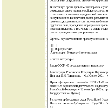
образований существенно снижает ее эффективно
В настоящее время правовые кооператив, с уче
возможных видов юридической деятельности мо
охватываются понятием юридической помощи в
консультации по конкретным делам, разъяснени
правовых документов, в том числе и необходи
судебного дела, проведение мероприятий просв
представительство, в том числе и с целью осущ
рамках гражданского судопроизводства.
Органы, осуществляющие правовую помощь н
| | | | | |
| | | | |Юридические |
|Адвокатура | |Нотариат | |консультации |
Список литературы:
Закон СССР «О государственном нотариате»
Конституция Российской Федерации: Научно-прак
Под ред. Б.Н. Топорнина. – М.: Юрист, 2001. – 
Проект федерального закона № 320593-3 «О вн
закон «Об адвокатской деятельности и адвокату
Российской Федерации» (12 сентября 2003 г. пр
Государственной Думой)
Регламент арбитражных судов Российской Феде
Пленума Высшего Арбитражного Суда РФ от 5 и
г.)