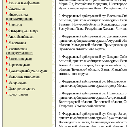
Религия и мифология
Марий Эл, Республики Мордовия, Нижегородск
Чувашской республики- Чаваш Республики, Яро
Сексология
Информатика
2. Федеральный арбитражный суд Восточно-Си
программирование
решений, принятых арбитражными судами Рес
Бурятия, Иркутской области, Красноярского кр
Биология
Республики Тыва, Республики Хакасия, Читинск
Физкультура и спорт
3. Федеральный арбитражный суд Дальневосто
Английский язык
принятых арбитражными судами Амурской обла
Математика
области, Магаданской области, Приморского кр
Безопасность
Чукотского автономного округа;
жизнедеятельности
4. Федеральный арбитражный суд Западно-Сиб
Банковское дело
решений, принятых арбитражными судами Рес
Биржевое дело
Алтай, Алтайского края, Кемеровской области,
области, Тюменской области, Ханты-Мансийско
Бухгалтерский учет и аудит
автономного округа;
Валютные отношения
5. Федеральный арбитражный суд Московского
Ветеринария
принятых арбитражными судами города Москвы
Делопроизводство
6. Федеральный арбитражный суд Поволжского
Кредитование
принятых арбитражными судами Астраханской 
Волгоградской области, Пензенской области, С
Татарстан, Ульяновской области;
7. Федеральный арбитражный суд Северо-Запад
принятых арбитражными судами Архангельской
Вологодской области, Калининградской области
Мурманской области, Новгородской области, Пс