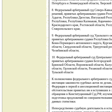
Петербурга и Ленинградской области, Тверской 
8. Федеральный арбитражный суд Северо-Кавк
решений, принятых арбитражными судами Рес
Адыгея, Республики Дагестан, Ингушской Респ
Республики, Республики Калмыкия, Карачаево-
Краснодарского края, Ростовской области, Рес
Ставропольского края;
9. Федеральный арбитражный суд Уральского о
принятых арбитражными судами Республики Ба
Коми-Пермяцкого автономного округа, Курганс
области, Свердловской области, Удмуртской ре
Челябинской области;
10. Федеральный арбитражный суд Центрально
принятых арбитражными судами Белгородской 
Брянской Области, Воронежской области, Калуж
области, Орловской области, Рязанской област
Тульской области
К полномочиям федерального арбитражного суд
инстанции законности судебных актов по дела
Федерации в первой и апелляционной инстанци
обстоятельствам принятых им и вступивших в 
обращения в Конституционный Суд РФ; изучени
подготовка предложений по совершенствованию
данных статистики.
Непосредственно судебную деятельность и ост