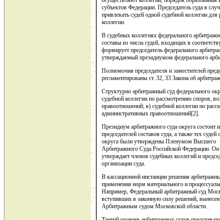
осуществляют коллегии, порядок образования к
субъектов Федерации. Председатель суда в сл
привлекать судей одной судебной коллегии для 
коллегии.
В судебных коллегиях федерального арбитражн
составы из числа судей, входящих в соответс
формирует председатель федерального арбитражн
утверждаемый президиумом федерального арби
Полномочия председателя и заместителей предс
регламентированы ст. 32, 33 Закона об арбитра
Структурно арбитражный суд федерального округ
судебной коллегии по рассмотрению споров, в
правоотношений; в) судебной коллегии по рас
административных правоотношений[2].
Президиум арбитражного суда округа состоит из
председателей составов суда, а также тех судей
округа были утверждены Пленумом Высшего
Арбитражного Суда Российской Федерации. Он 
утверждает членов судебных коллегий и предсе
организации суда.
В кассационной инстанции решения арбитражны
применения норм материального и процессуаль
Например, Федеральный арбитражный суд Моск
вступивших в законную силу решений, вынес
Арбитражным судом Московской области.
Третий уровень арбитражных судов представл