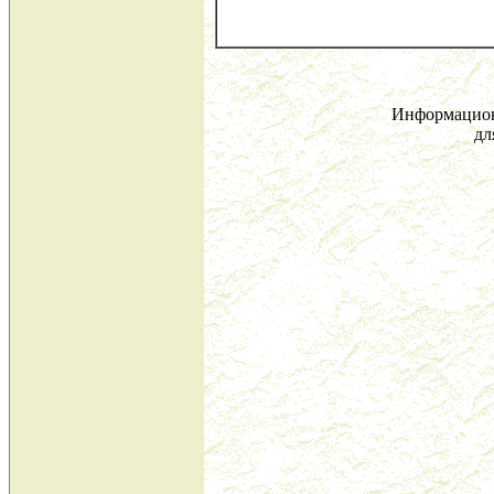
Информацион
дл