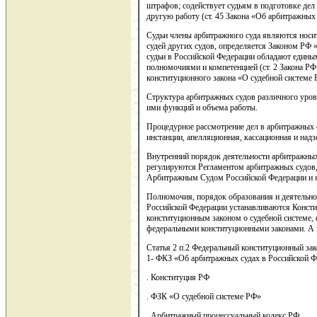
штрафов; содействует судьям в подготовке дел
другую работу (ст. 45 Закона «Об арбитражных с
Судьи члены арбитражного суда являются носите
судей других судов, определяется Законом РФ «
судьи в Российской Федерации обладают едины
полномочиями и компетенцией (ст. 2 Закона РФ «
конституционного закона «О судебной системе 
Структура арбитражных судов различного уров
ими функций и объема работы.
Процедурное рассмотрение дел в арбитражных с
инстанции, апелляционная, кассационная и надз
Внутренний порядок деятельности арбитражны
регулируются Регламентом арбитражных судо
Арбитражным Судом Российской Федерации и 
Полномочия, порядок образования и деятельно
Российской Федерации устанавливаются Конст
конституционным законом о судебной системе
федеральными конституционными законами. А 
Статья 2 п.2 Федеральный конституционный зако
1- ФКЗ «Об арбитражных судах в Российской 
. Конституция РФ
. ФЗК «О судебной системе РФ»
. Арбитражный процессуальный кодекс РФ