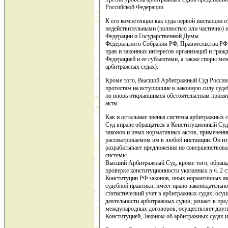
Российской Федерации.
К его компетенции как суда первой инстанции о
недействительными (полностью или частично) 
Федерации и Государственной Думы
Федерального Собрания РФ, Правительства РФ 
прав и законных интересов организаций и граж
Федерацией и ее субъектами, а также споры меж
арбитражных судах).
Кроме того, Высший Арбитражный Суд России р
протестам на вступившие в законную силу суд
по вновь открывшимся обстоятельствам принят
акты.
Как и остальные звенья системы арбитражных
Суд вправе обращаться в Конституционный Суд
законов и иных нормативных актов, применен
рассматриваемом им в любой инстанции. Он из
разрабатывает предложения по совершенствован
системы
Высший Арбитражный Суд, кроме того, обращае
проверке конституционности указанных в ч. 2 ст
Конституции РФ законов, иных нормативных акт
судебной практики; имеет право законодательн
статистический учет в арбитражных судах; осу
деятельности арбитражных судов; решает в пр
международных договоров; осуществляет друг
Конституцией, Законом об арбитражных судах 