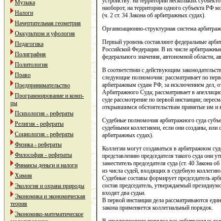
устройству: на территории нескольких субъект
Музыка
наоборот, на территории одного субъекта РФ м
Налоги
(ч. 2 ст. 34 Закона об арбитражных судах).
Начертательная геометрия
Организационно-структурная система арбитражн
Оккультизм и уфология
Первый уровень составляют федеральные арби
Педагогика
Российской Федерации. В их числе арбитражные
Полиграфия
федерального значения, автономной области, 
Политология
В соответствии с действующим законодательст
Право
следующие полномочия: рассматривает по перв
арбитражным судам РФ, за исключением дел, 
Предпринимательство
Арбитражного Суда; рассматривает в апелляци
Программирование и комп-
суде рассмотрение по первой инстанции; перес
ры
открывшимся обстоятельствам принятые им и в
Психология - рефераты
Судебные полномочия арбитражного суда субъе
Религия - рефераты
судебными коллегиями, если они созданы, или с
Социология - рефераты
арбитражных судах).
Физика - рефераты
Коллегии могут создаваться в арбитражном суде
Философия - рефераты
представлению председателя такого суда они 
заместитель председателя суда (ст. 40 Закона 
Финансы деньги и налоги
из числа судей, входящих в судебную коллегию, 
Химия
Судебные составы формирует председатель арб
состав председатель, утверждаемый президиумо
Экология и охрана природы
входят два судьи.
Экономика и экономическая
В первой инстанции дела рассматриваются еди
теория
закона применяется коллегиальный порядок.
Экономико-математическое