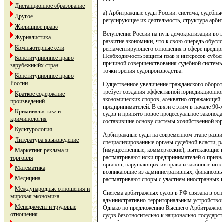
Дистанционное образование
а) Арбитражные суды России: система, судебны
Другое
регулирующее их деятельность, структура арби
Жилищное право
Вступление России на путь демократизации во 
Журналистика
развитие экономики, что в свою очередь обусло
Компьютерные сети
регламентирующего отношения в сфере предпри
Необходимость защиты прав и интересов субъе
Конституционное право
причиной совершенствования судебной системы г
зарубежныйх стран
точки зрения судопроизводства.
Конституционное право
России
Существенное увеличение гражданского оборот
требует создания эффективной юрисдикционно
Краткое содержание
экономических споров, адекватно отражающей п
произведений
предпринимателей. В связи с этим в начале 90-
Криминалистика и
судов и принято новое процессуальное законод
криминология
составившие основу системы хозяйственной юр
Культурология
Арбитражные суды на современном этапе разв
Литература языковедение
специализированные органы судебной власти,
(имущественные, коммерческие), вытекающие 
Маркетинг реклама и
рассматривают иски предпринимателей о призн
торговля
органов, нарушающих их права и законные инт
Математика
возникающие из административных, финансов
Медицина
рассматривают споры с участием иностранных 
Международные отношения и
Система арбитражных судов в РФ связана в ос
мировая экономика
административно-территориальным устройство
Менеджмент и трудовые
Однако по предложению Высшего Арбитражно
отношения
судов безотносительно к национально-государ