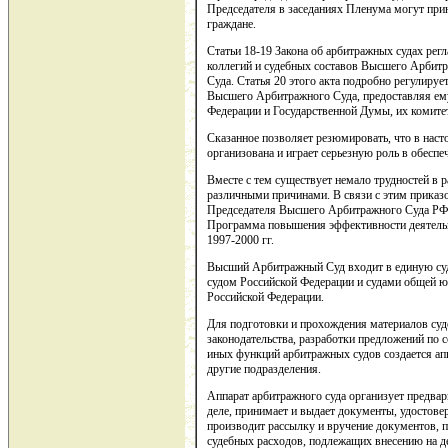
Председателя в заседаниях Пленума могут прин
граждане.
Статьи 18-19 Закона об арбитражных судах ре
коллегий и судебных составов Высшего Арбит
Суда. Статья 20 этого акта подробно регулиру
Высшего Арбитражного Суда, предоставляя ему
Федерации и Государственной Думы, их комите
Сказанное позволяет резюмировать, что в наст
организована и играет серьезную роль в обесп
Вместе с тем существует немало трудностей в 
различными причинами. В связи с этим приказ
Председателя Высшего Арбитражного Суда РФ о
Программа повышения эффективности деятельн
1997-2000 гг.
Высший Арбитражный Суд входит в единую суд
судом Российской Федерации и судами общей 
Российской Федерации.
Для подготовки и прохождения материалов суд
законодательства, разработки предложений по
иных функций арбитражных судов создается ап
другие подразделения.
Аппарат арбитражного суда организует предва
деле, принимает и выдает документы, удостове
производит рассылку и вручение документов, 
судебных расходов, подлежащих внесению на де