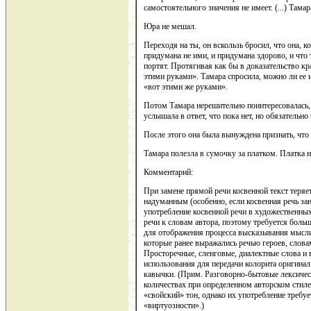
самостоятельного значения не имеет. (...) Тамар
Юра не мешал.
Переходя на ты, он вскользь бросил, что она, к
придумана не ими, и придумана здорово, и что т
портят. Протягивая как бы в доказательство кр
этими руками». Тамара спросила, можно ли ее и
«вот этими же руками».
Потом Тамара нерешительно поинтересовалась, в
услышала в ответ, что пока нет, но обязательно 
После этого она была вынуждена признать, что
Тамара полезла в сумочку за платком. Платка н
Комментарий:
При замене прямой речи косвенной текст теряе
надуманным (особенно, если косвенная речь за
употребление косвенной речи в художественных
речи к словам автора, поэтому требуется боль
для отображения процесса высказывания мысли
которые ранее выражались речью героев, слова
Просторечные, сленговые, диалектные слова и 
использования для передачи колорита оригинал
кавычки. (Прим. Разговорно-бытовые лексиче
количествах при определенном авторском стиле
«свойский» тон, однако их употребление требу
«виртуозности».)