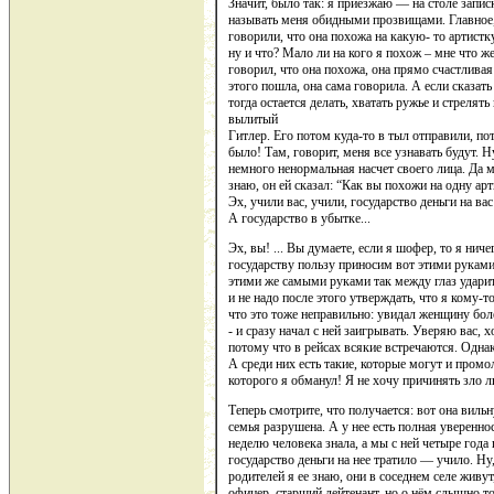
Значит, было так: я приезжаю — на столе записк
называть меня обидными прозвищами. Главное, 
говорили, что она похожа на какую- то артистку
ну и что? Мало ли на кого я похож – мне что же,
говорил, что она похожа, она прямо счастливая
этого пошла, она сама говорила. А если сказать
тогда остается делать, хватать ружье и стрелят
вылитый
Гитлер. Его потом куда-то в тыл отправили, пот
было! Там, говорит, меня все узнавать будут. Н
немного ненормальная насчет своего лица. Да 
знаю, он ей сказал: “Как вы похожи на одну арти
Эх, учили вас, учили, государство деньги на ва
А государство в убытке...
Эх, вы! ... Вы думаете, если я шофер, то я ни
государству пользу приносим вот этими руками
этими же самыми руками так между глаз ударить
и не надо после этого утверждать, что я кому-т
что это тоже неправильно: увидал женщину бо
- и сразу начал с ней заигрывать. Уверяю вас, 
потому что в рейсах всякие встречаются. Однак
А среди них есть такие, которые могут и промо
которого я обманул! Я не хочу причинять зло 
Теперь смотрите, что получается: вот она вильн
семья разрушена. А у нее есть полная уверенно
неделю человека знала, а мы с ней четыре года
государство деньги на нее тратило — учило. Ну,
родителей я ее знаю, они в соседнем селе живу
офицер, старший лейтенант, но о нём слышно т