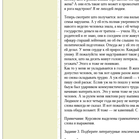
жена? А они есть такие што может и промолчат
я рога надстроил! Я не лиходей людям.
Теперь смотрите што получается: вот она вильну
семья нарушена. А у ей есть полная уверенност
навсего неделю человека знала, а мы с ей четы
государство деньги на ее тратила — учила. Ну, 
родителей я ее знаю, они в соседнем селе жив
офицер старший лейтенант, но об ём слышно то
политической подготовки. Откуда же у ей это п
ей делал. У меня сердце к ей приросло. Каждый 
увижу. И пожалуйста: мне надстраивают такие р
попался, што на десять минут голову потеряла..
уезжать? Этого я тоже не понимаю.
Как то у меня не укладываится в голове. В жиз
допустил человек, но так вот одним разом жи
но снова складывать трудно. А уж ей самой — т
пишу свой раскас. Еслив уж на то пошло у меня
быуж был ударником коммунистического труда. 
начинаю материть всех. Это у меня тоже не укл
человек. А за рулем меня никтони разу выпимши
Людмиле я за все четыре года ни разу не матер
слова никогда не сказал. И вот пожалйста она ж
хошь обида возьмет. Я тоже — не каменный. С
Примечание. Курсивом выделены грамматичес
слова и выражения.
Задание 3. Подберите литературные лексически