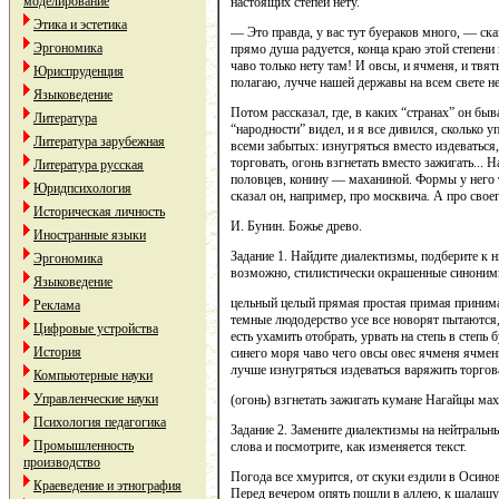
моделирование
настоящих степей нету.
Этика и эстетика
— Это правда, у вас тут буераков много, — ска
Эргономика
прямо душа радуется, конца краю этой степени 
чаво только нету там! И овсы, и ячменя, и твят
Юриспруденция
полагаю, лучче нашей державы на всем свете не
Языковедение
Потом рассказал, где, в каких “странах” он б
Литература
“народности” видел, и я все дивился, сколько 
Литература зарубежная
всеми забытых: изнугряться вместо издеваться
торговать, огонь взгнетать вместо зажигать...
Литература русская
половцев, конину — маханиной. Формы у него 
Юридпсихология
сказал он, например, про москвича. А про свое
Историческая личность
И. Бунин. Божье древо.
Иностранные языки
Задание 1. Найдите диалектизмы, подберите к 
Эргономика
возможно, стилистически окрашенные синоним
Языковедение
цельный целый прямая простая примая принима
Реклама
темные людодерство усе все новорят пытаются, 
Цифровые устройства
есть ухамить отобрать, урвать на степь в степь
История
синего моря чаво чего овсы овес ячменя ячмен
лучше изнугряться издеваться варяжить торгов
Компьютерные науки
Управленческие науки
(огонь) взгнетать зажигать кумане Нагайцы ма
Психология педагогика
Задание 2. Замените диалектизмы на нейтральн
Промышленность
слова и посмотрите, как изменяется текст.
производство
Погода все хмурится, от скуки ездили в Осино
Краеведение и этнография
Перед вечером опять пошли в аллею, к шалашу