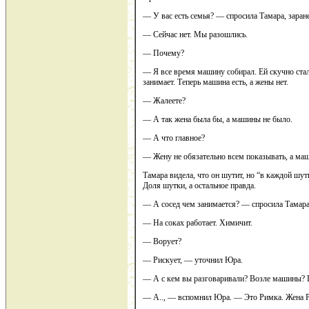
— У вас есть семья? — спросила Тамара, заране
— Сейчас нет. Мы разошлись.
— Почему?
— Я все время машину собирал. Ей скучно ста
занимает. Теперь машина есть, а жены нет.
— Жалеете?
— А так жена была бы, а машины не было.
— А что главное?
— Жену не обязательно всем показывать, а маш
Тамара видела, что он шутит, но “в каждой шут
Доля шутки, а остальное правда.
— А сосед чем занимается? — спросила Тамара
— На соках работает. Химичит.
— Ворует?
— Рискует, — уточнил Юра.
— А с кем вы разговаривали? Возле машины? 
— А.., — вспомнил Юра. — Это Римка. Жена Р