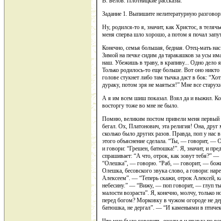
В. Белов. Плотницкие рассказы.
Задание 1. Выпишите нелитературную разговор
Ну, родился-то я, значит, как Христос, в теляч
меня сперва шло хорошо, а потом я почал запут
Конечно, семья большая, бедная. Отец-мать нас
Зимой на печке сидим да таракашков за усы има
наш. Убежишь в траву, в крапиву... Одно дело 
Только родилось-то еще больше. Вот оно никто 
голове стукнет либо там тычка даст в бок: “Хот
дураку, потом зря не маяться!” Мне все старух
А я им всем шиш показал. Взял да и выжил. Кон
восторгу тоже во мне не было.
Помню, великим постом привели меня первый ра
бегал. Ох, Платонович, эта религия! Она, друг 
сколько было других разов. Правда, поп у нас
этого объяснение сделала. “Ты, — говорит, — 
и говори: “Грешен, батюшка!”. Я, значит, и пре
спрашивает: “А что, отрок, как зовут тебя?” —
“Олешка”, — говорю. “Раб, — говорит, — божий
Олешка, бесовского звука слово, а говори: нар
Алексеем”. — “Теперь скажи, отрок Алексей, к
небесину.” — “Вижу, — поп говорит, — глуп ты
малости возраста”. Я, конечно, молчу, только 
перед богом? Морковку в чужом огороде не де
батюшка, не дергал”. — “И каменьями в птичек