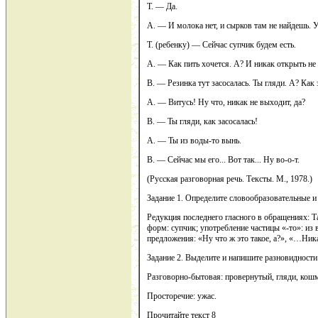
Т. — Да.
А. — И молока нет, и сырков там не найдешь. 
Т. (ребенку) — Сейчас супчик будем есть.
А. — Как пить хочется. А? И никак открыть не м
В. — Резинка тут засосалась. Ты гляди. А? Как з
А. — Витусь! Ну что, никак не выходит, да?
В. — Ты гляди, как засосалась!
А. — Ты из воды-то вынь.
В. — Сейчас мы его... Вот так... Ну во-о-т.
(Русская разговорная речь. Тексты. М., 1978.)
Задание 1. Определите словообразовательные и
Редукция последнего гласного в обращениях: Т
форм: супчик; употребление частицы «-то»: из 
предложения: «Ну что ж это такое, а?», «…Ника
Задание 2. Выделите и напишите разновидности
Разговорно-бытовая: провернутый, гляди, кош
Просторечие: ужас.
Прочитайте текст 8