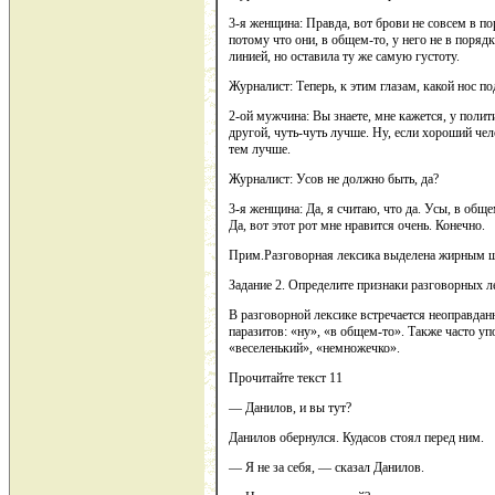
3-я женщина: Правда, вот брови не совсем в п
потому что они, в общем-то, у него не в поряд
линией, но оставила ту же самую густоту.
Журналист: Теперь, к этим глазам, какой нос п
2-ой мужчина: Вы знаете, мне кажется, у полит
другой, чуть-чуть лучше. Ну, если хороший че
тем лучше.
Журналист: Усов не должно быть, да?
3-я женщина: Да, я считаю, что да. Усы, в об
Да, вот этот рот мне нравится очень. Конечно.
Прим.Разговорная лексика выделена жирным 
Задание 2. Определите признаки разговорных л
В разговорной лексике встречается неоправдан
паразитов: «ну», «в общем-то». Также часто 
«веселенький», «немножечко».
Прочитайте текст 11
— Данилов, и вы тут?
Данилов обернулся. Кудасов стоял перед ним.
— Я не за себя, — сказал Данилов.