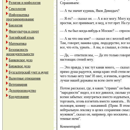
Религия и мифология
Спрашиваем:
Сексология
— А ты значит куришь, Яков Димидыч?
Информатика
— Я-то? — сказал он. — А я все могу. Могу ку
программирование
простая, все принимает, и мед, и тот прет. На гу
Биология
— А ты был когда-нибудь в Москве? — спроси
Физкультура и спорт
Английский язык
— А на что она мне? — сказал он с веселой н
Там, говорят, нажива одна, людодерство, все хо
Математика
все, что есть, урвать... А вы, я слышал, в степь
Безопасность
жизнедеятельности
— Да, — ответили мы, — Да это только говоритс
настоящих степей нету.
Банковское дело
Биржевое дело
— Это правда, у вас тут канав много, — сказал
прямо душа радуется, конца краю этой степи не
Бухгалтерский учет и аудит
чего только нету там! И овес, и ячмень, и цветы
Валютные отношения
лучше нашей державы на всем свете нету!
Ветеринария
Потом рассказал, где, в каких “странах” он б
Делопроизводство
“народности” видел, и я все дивился, сколько 
Кредитование
всеми забытых: изнугряться вместо издеваться
торговать, огонь взгнетать вместо зажигать...
половцев, конину — маханиной. (Прим. В этом
нейтральную лексику в целях сохранения смысл
мужиков”, сказал он, например, про москвича. 
темные ночи”.
Комментарий: