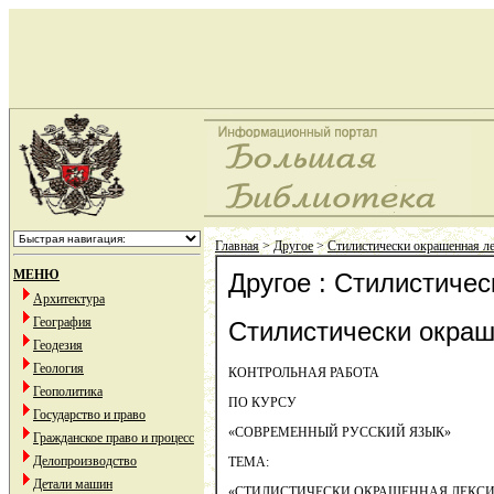
Главная
>
Другое
>
Стилистически окрашенная л
МЕНЮ
Другое : Стилистиче
Архитектура
География
Стилистически окраш
Геодезия
Геология
КОНТРОЛЬНАЯ РАБОТА
Геополитика
ПО КУРСУ
Государство и право
«СОВРЕМЕННЫЙ РУССКИЙ ЯЗЫК»
Гражданское право и процесс
Делопроизводство
ТЕМА:
Детали машин
«СТИЛИСТИЧЕСКИ ОКРАШЕННАЯ ЛЕКС