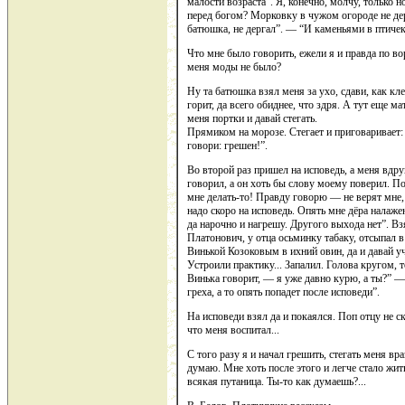
малости возраста”. Я, конечно, молчу, только 
перед богом? Морковку в чужом огороде не де
батюшка, не дергал”. — “И каменьями в птичек
Что мне было говорить, ежели я и правда по во
меня моды не было?
Ну та батюшка взял меня за ухо, сдави, как кл
горит, да всего обиднее, что здря. А тут еще м
меня портки и давай стегать.
Прямиком на морозе. Стегает и приговаривает:
говори: грешен!”.
Во второй раз пришел на исповедь, а меня вдру
говорил, а он хоть бы слову моему поверил. П
мне делать-то! Правду говорю — не верят мне,
надо скоро на исповедь. Опять мне дёра налажена
да нарочно и нагрешу. Другого выхода нет”. Вз
Платонович, у отца осьминку табаку, отсыпал в
Винькой Козоковым в ихний овин, да и давай уч
Устроили практику... Запалил. Голова кругом, т
Винька говорит, — я уже давно курю, а ты?” 
греха, а то опять попадет после исповеди”.
На исповеди взял да и покаялся. Поп отцу не с
что меня воспитал...
С того разу я и начал грешить, стегать меня вр
думаю. Мне хоть после этого и легче стало жить
всякая путаница. Ты-то как думаешь?...