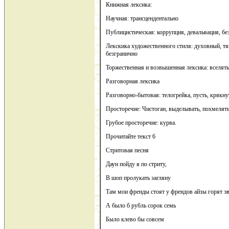
Книжная лексика:
Научная: трансцендентально
Публицистическая: коррупция, девальвация, бе
Лекскика художественного стиля: духовный, тя
безгранично
Торжественная и возвышенная лексика: вселять 
Разговорная лексика
Разговорно-бытовая: телогрейка, пусть, крякну
Просторечие: Чистоган, выделывать, похмелять
Грубое просторечие: курва.
Прочитайте текст 6
Стритовая песня
Даун пойду я по стриту,
В шоп пролукать загляну
Там мои френды стоят у френдов айзы горят э
А было б рубль сорок семь
Было клево бы совсем