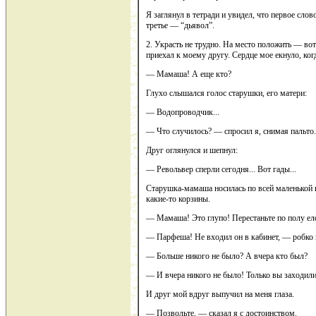
Я заглянул в тетради и увидел, что первое сло
третье — “дьявол”.
2. Украсть не трудно. На место положить — вот
приехал к моему другу. Сердце мое екнуло, ког
— Мамаша! А еще кто?
Глухо слышался голос старушки, его матери:
— Водопроводчик...
— Что случилось? — спросил я, снимая пальто.
Друг оглянулся и шепнул:
— Револьвер сперли сегодня... Вот гады...
Старушка-мамаша носилась по всей маленькой к
какие-то корзины.
— Мамаша! Это глупо! Перестаньте по полу елоз
— Парфеша! Не входил он в кабинет, — робко
— Больше никого не было? А вчера кто был?
— И вчера никого не было! Только вы заходили
И друг мой вдруг выпучил на меня глаза.
— Позвольте, — сказал я с достоинством.