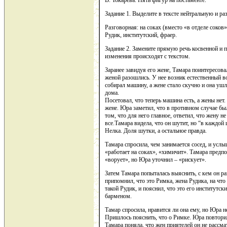
В. Токарева. Пять фигур на постаменте.
Задание 1. Выделите в тексте нейтральную и ра
Разговорная: на соках (вместо «в отделе соков»
Рудик, институтский, фраер.
Задание 2. Замените прямую речь косвенной и 
изменения происходят с текстом.
Заранее завидуя его жене, Тамара поинтересовала
женой разошлись. У нее возник естественный во
собирал машину, а жене стало скучно и она уш
дома.
Посетовал, что теперь машина есть, а жены нет
жене. Юра заметил, что в противном случае был
том, что для него главное, ответил, что жену н
все.Тамара видела, что он шутит, но “в каждой
Нелка. Доля шутки, а остальное правда.
Тамара спросила, чем занимается сосед, и услыш
«работает на соках», «химичит». Тамара предпо
«ворует», но Юра уточнил – «рискует».
Затем Тамара попыталась выяснить, с кем он р
припомнил, что это Римка, жена Рудика, на чт
такой Рудик, и пояснил, что это его институтс
барменом.
Тамар спросила, нравится ли она ему, но Юра н
Пришлось пояснить, что о Римке. Юра повторил,
Тамара поняла, что жен приятелей он не рассма