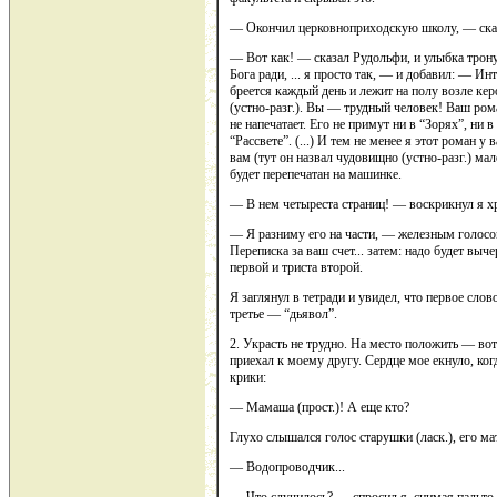
— Окончил церковноприходскую школу, — сказ
— Вот как! — сказал Рудольфи, и улыбка тронула
Бога ради, ... я просто так, — и добавил: — И
бреется каждый день и лежит на полу возле ке
(устно-разг.). Вы — трудный человек! Ваш роман
не напечатает. Его не примут ни в “Зорях”, ни в
“Рассвете”. (...) И тем не менее я этот роман у 
вам (тут он назвал чудовищно (устно-разг.) ма
будет перепечатан на машинке.
— В нем четыреста страниц! — воскрикнул я х
— Я разниму его на части, — железным голос
Переписка за ваш счет... затем: надо будет выч
первой и триста второй.
Я заглянул в тетради и увидел, что первое сло
третье — “дьявол”.
2. Украсть не трудно. На место положить — вот
приехал к моему другу. Сердце мое екнуло, когд
крики:
— Мамаша (прост.)! А еще кто?
Глухо слышался голос старушки (ласк.), его ма
— Водопроводчик...