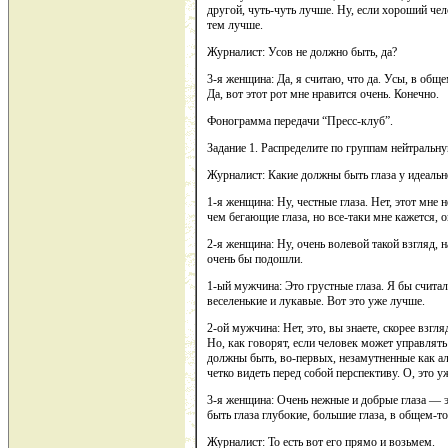
другой, чуть-чуть лучше. Ну, если хороший че
тем лучше.
Журналист: Усов не должно быть, да?
3-я женщина: Да, я считаю, что да. Усы, в об
Да, вот этот рот мне нравится очень. Конечно.
Фонограмма передачи “Пресс-клуб”.
Задание 1. Распределите по группам нейтральн
Журналист: Какие должны быть глаза у идеальн
1-я женщина: Ну, честные глаза. Нет, этот мне н
чем бегающие глаза, но все-таки мне кажется, 
2-я женщина: Ну, очень волевой такой взгляд, н
очень бы подошли.
1-ый мужчина: Это грустные глаза. Я бы счита
веселенькие и лукавые. Вот это уже лучше.
2-ой мужчина: Нет, это, вы знаете, скорее взгл
Но, как говорят, если человек может управлят
должны быть, во-первых, незамутненные как а
четко видеть перед собой перспективу. О, это у
3-я женщина: Очень нежные и добрые глаза — э
быть глаза глубокие, большие глаза, в общем-т
Журналист: То есть вот его прямо и возьмем.