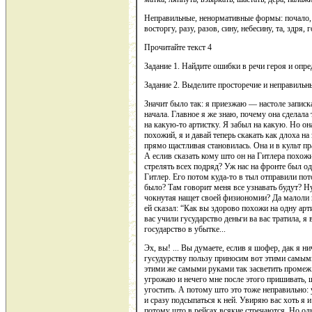
Неправильные, ненормативные формы: почало, 
восторгу, разу, разов, сину, небесину, та, здря,
Прочитайте текст 4
Задание 1. Найдите ошибки в речи героя и опре
Задание 2. Выделите просторечие и неправильн
Значит было так: я приезжаю — настоле записка
начала. Главное я же знаю, почему она сделала
на какую-то артистку. Я забыл на какую. Но он
похожий, я и давай теперь скакать как длоха на
прямо щастливая становилась. Она и в культ пр
А еслив сказать кому што он на Гитлера похожий
стрелять всех подряд? Уж нас на фронте был 
Гитлер. Его потом куда-то в тыл отправили пото
было? Там говорит меня все узнавать будут? Ну
чокнутая нащет своей физиономии? Да малоли 
ей сказал: “Как вы здорово похожи на одну арти
вас учили гусударство деньги ва вас тратила, я
государство в убытке...
Эх, вы! ... Вы думаете, еслив я шофер, дак я 
гусудурству пользу приносим вот этими самыми
этими же самыми руками так засветить промеж г
угрожаю и нечего мне после этого пришивать, 
угостить. А потому што это тоже неправильно:
и сразу подсыпаться к ней. Увиряю вас хоть я 
потому што в рейсах всякие стречаются. Но одн