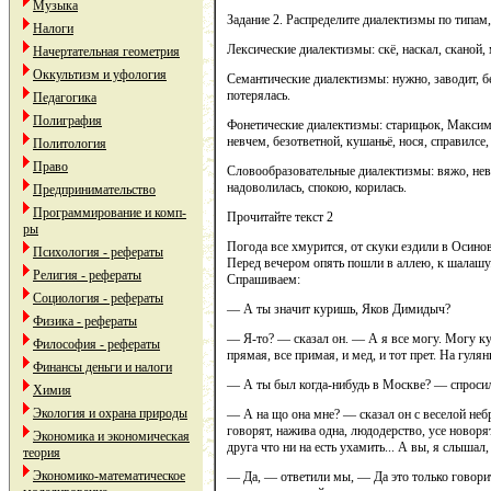
Музыка
Задание 2. Распределите диалектизмы по типам
Налоги
Лексические диалектизмы: скё, наскал, сканой, 
Начертательная геометрия
Оккультизм и уфология
Семантические диалектизмы: нужно, заводит, б
потерялась.
Педагогика
Полиграфия
Фонетические диалектизмы: старицьок, Максимць
невчем, безответной, кушаньё, нося, справилсе, 
Политология
Право
Словообразовательные диалектизмы: вяжо, невк
надоволилась, спокою, корилась.
Предпринимательство
Программирование и комп-
Прочитайте текст 2
ры
Погода все хмурится, от скуки ездили в Осино
Психология - рефераты
Перед вечером опять пошли в аллею, к шалашу
Религия - рефераты
Спрашиваем:
Социология - рефераты
— А ты значит куришь, Яков Димидыч?
Физика - рефераты
— Я-то? — сказал он. — А я все могу. Могу ку
Философия - рефераты
прямая, все примая, и мед, и тот прет. На гулянк
Финансы деньги и налоги
— А ты был когда-нибудь в Москве? — спроси
Химия
Экология и охрана природы
— А на що она мне? — сказал он с веселой не
говорят, нажива одна, людодерство, усе новоря
Экономика и экономическая
друга что ни на есть ухамить... А вы, я слышал,
теория
Экономико-математическое
— Да, — ответили мы, — Да это только говоритс