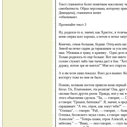
Текст становится более понятным массовому чи
самобытность. Образ персонажа, которому при
Димидыча), становится менее
«объемным».
Прочитайте текст 3
Ну, родился-то я, значит, как Христос, в теляч
меня сперва шло хорошо, а потом я почал запут
Конечно, семья большая, бедная. Отец-мать нас
Зимой на печке сидим да таракашков за усы има
наш. Убежишь в траву, в крапиву... Одно дело 
Только родилось-то еще больше. Вот оно никто 
голове стукнет либо там тычка даст в бок: “Хот
дураку, потом зря не мается!” Мне все старухи
А я им всем шиш показал. Взял да и выжил. Кон
восторгу тоже во мне не было.
Помню, великим постом привели меня первый ра
бегал. Ох, Платонович, эта религия! Она, друг 
сколько было других разов. Правда, поп у нас
этого объяснение сделала. “Ты, — говорит, — 
и говори: “Грешен, батюшка!”. Я, значит, и пре
спрашивает: “А что, отрок, как зовут тебя?” —
“Олешка”, — говорю. “Раб, — говорит, — божий
Олешка, бесовского звука слово, а говори: нар
Алексеем”. — “Теперь скажи, отрок Алексей, к
небесину.” — “Вижу, — поп говорит, — глуп ты