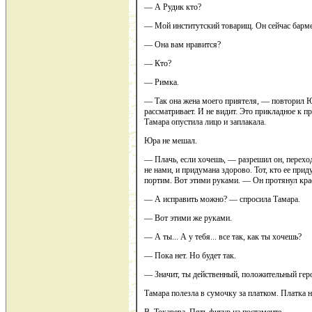
— А Рудик кто?
— Мой институтский товарищ. Он сейчас барме
— Она вам нравится?
— Кто?
— Римка.
— Так она жена моего приятеля, — повторил Юр
рассматривает. И не видит. Это прикладное к пр
Тамара опустила лицо и заплакала.
Юра не мешал.
— Плачь, если хочешь, — разрешил он, перехо
не нами, и придумана здорово. Тот, кто ее при
портим. Вот этими руками. — Он протянул кра
— А исправить можно? — спросила Тамара.
— Вот этими же руками.
— А ты... А у тебя... все так, как ты хочешь?
— Пока нет. Но будет так.
— Значит, ты действенный, положительный геро
Тамара полезла в сумочку за платком. Платка н