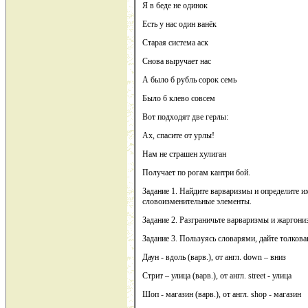
Я в беде не одинок
Есть у нас один ванёк
Старая система аск
Снова выручает нас
А было б рубль сорок семь
Было б клево совсем
Вот подходят две герлы:
Ах, спасите от урлы!
Нам не страшен хулиган
Получает по рогам кантри бой.
Задание 1. Найдите варваризмы и определите их
словоизменительные элементы.
Задание 2. Разграничьте варваризмы и жаргони
Задание 3. Пользуясь словарями, дайте толков
Даун - вдоль (варв.), от англ. down – вниз
Стрит – улица (варв.), от англ. street - улица
Шоп - магазин (варв.), от англ. shop - магазин