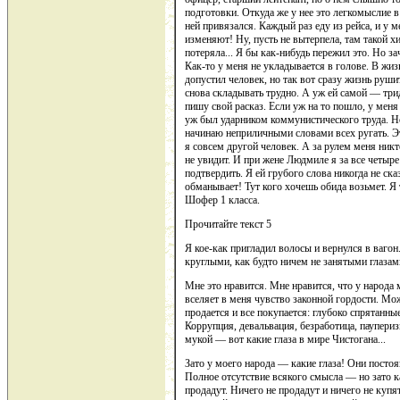
подготовки. Откуда же у нее это легкомыслие в
ней привязался. Каждый раз еду из рейса, и у 
изменяют! Ну, пусть не вытерпела, там такой х
потеряла... Я бы как-нибудь пережил это. Но з
Как-то у меня не укладывается в голове. В жиз
допустил человек, но так вот сразу жизнь руш
снова складывать трудно. А уж ей самой — трид
пишу свой расказ. Если уж на то пошло, у меня
уж был ударником коммунистического труда. Но 
начинаю неприличными словами всех ругать. Эт
я совсем другой человек. А за рулем меня никт
не увидит. И при жене Людмиле я за все четыре
подтвердить. Я ей грубого слова никогда не ска
обманывает! Тут кого хочешь обида возьмет. Я
Шофер 1 класса.
Прочитайте текст 5
Я кое-как пригладил волосы и вернулся в вагон
круглыми, как будто ничем не занятыми глазами
Мне это нравится. Мне нравится, что у народа 
вселяет в меня чувство законной гордости. Може
продается и все покупается: глубоко спрятанны
Коррупция, девальвация, безработица, паупериз
мукой — вот какие глаза в мире Чистогана...
Зато у моего народа — какие глаза! Они посто
Полное отсутствие всякого смысла — но зато к
продадут. Ничего не продадут и ничего не купя