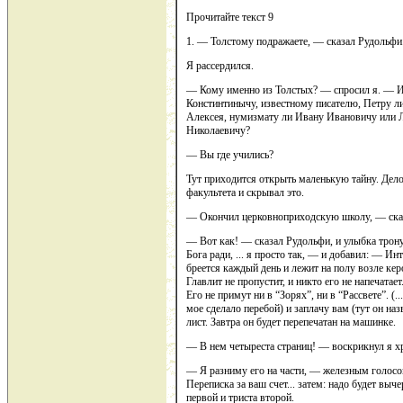
Прочитайте текст 9
1. — Толстому подражаете, — сказал Рудольфи
Я рассердился.
— Кому именно из Толстых? — спросил я. — И
Констинтинычу, известному писателю, Петру л
Алексея, нумизмату ли Ивану Ивановичу или 
Николаевичу?
— Вы где учились?
Тут приходится открыть маленькую тайну. Дело 
факультета и скрывал это.
— Окончил церковноприходскую школу, — сказ
— Вот как! — сказал Рудольфи, и улыбка тронула
Бога ради, ... я просто так, — и добавил: — И
бреется каждый день и лежит на полу возле к
Главлит не пропустит, и никто его не напечатает
Его не примут ни в “Зорях”, ни в “Рассвете”. (..
мое сделало перебой) и заплачу вам (тут он н
лист. Завтра он будет перепечатан на машинке.
— В нем четыреста страниц! — воскрикнул я х
— Я разниму его на части, — железным голос
Переписка за ваш счет... затем: надо будет выч
первой и триста второй.