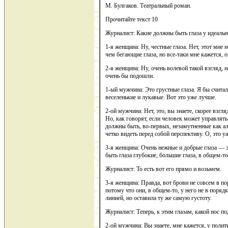
М. Булгаков. Театральный роман.
Прочитайте текст 10
Журналист: Какие должны быть глаза у идеальн
1-я женщина: Ну, честные глаза. Нет, этот мне н
чем бегающие глаза, но все-таки мне кажется, 
2-я женщина: Ну, очень волевой такой взгляд, н
очень бы подошли.
1-ый мужчина: Это грустные глаза. Я бы счита
веселенькие и лукавые. Вот это уже лучше.
2-ой мужчина: Нет, это, вы знаете, скорее взгл
Но, как говорят, если человек может управлят
должны быть, во-первых, незамутненные как а
четко видеть перед собой перспективу. О, это у
3-я женщина: Очень нежные и добрые глаза — э
быть глаза глубокие, большие глаза, в общем-т
Журналист: То есть вот его прямо и возьмем.
3-я женщина: Правда, вот брови не совсем в п
потому что они, в общем-то, у него не в поряд
линией, но оставила ту же самую густоту.
Журналист: Теперь, к этим глазам, какой нос п
2-ой мужчина: Вы знаете, мне кажется, у полит