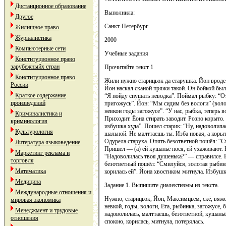
Дистанционное образование
Выполнила:
Другое
Санкт-Петербург
Жилищное право
Журналистика
2000
Компьютерные сети
Учебные задания
Конституционное право
зарубежныйх стран
Прочитайте текст 1
Конституционное право
Жили нужно старицьок да старушка. Йон вроде 
России
Йон наскал сканой пряжи такой. Он бойкой был
Краткое содержание
“Я пойду спущать неводка”. Поймал рыбку: “От
произведений
пригожусь”. Йон: “Мы сидим без вологи” (воло
невкои годы загожусе”. “У нас, рыбка, теперь в
Криминалистика и
Приходит. Ёона стирать заводит. Розно корыто.
криминология
избушка худа”. Пошел старик: “Ну, надоволила
Культурология
шальной. Не малттаешь ты. Изба новая, а корыт
Одурела старуха. Опять безответной пошёл: “С
Литература языковедение
Пришел — (а) ей кушаньё нося, ей ухаживают.
Маркетинг реклама и
“Надоволилась твоя душенька?” — справилсе. Е
торговля
безответный пошёл: “Смилуйся, золотая рыбинк
Математика
корилась ей”. Йона хвостиком митнула. Избушка
Медицина
Задание 1. Выпишите диалектизмы из текста.
Международные отношения и
Нужно, старицьок, Йон, Максимцьем, скё, вяжо,
мировая экономика
невкой, годы, вологи, Ета, рыбинка, загожусе, б
Менеджмент и трудовые
надоволилась, малттаешь, безответной, кушаньё
отношения
спокою, корилась, митнула, потерялась.