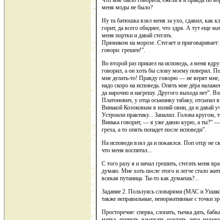
Что мне было говорить, ежели я и правда по во
меня моды не было?
Ну та батюшка взял меня за ухо, сдавил, как к
горит, да всего обиднее, что здря. А тут еще м
меня портки и давай стегать.
Прямиком на морозе. Стегает и приговаривает:
говори: грешен!”.
Во второй раз пришел на исповедь, а меня вдру
говорил, а он хоть бы слову моему поверил. П
мне делать-то! Правду говорю — не верят мне,
надо скоро на исповедь. Опять мне дёра налажена
да нарочно и нагрешу. Другого выхода нет”. Вз
Платонович, у отца осьминку табаку, отсыпал в
Винькой Козоковым в ихний овин, да и давай уч
Устроили практику... Запалил. Голова кругом, т
Винька говорит, — я уже давно курю, а ты?” 
греха, а то опять попадет после исповеди”.
На исповеди взял да и покаялся. Поп отцу не с
что меня воспитал...
С того разу я и начал грешить, стегать меня вр
думаю. Мне хоть после этого и легче стало жить
всякая путаница. Ты-то как думаешь?...
Задание 2. Пользуясь словарями (МАС и Ушаков
также неправильные, ненормативные с точки зр
Просторечие: сперва, слопать, тычка дать, бабка
матка, ляпнуть, взыркать, шастать, дера, налажи