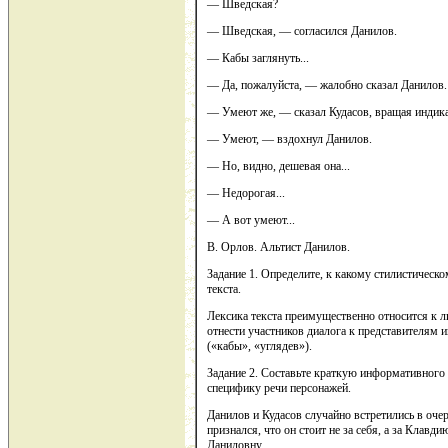
— Шведская?
— Шведская, — согласился Данилов.
— Кабы заглянуть...
— Да, пожалуйста, — жалобно сказал Данилов.
— Умеют же, — сказал Кудасов, вращая индика
— Умеют, — вздохнул Данилов.
— Но, видно, дешевая она...
— Недорогая...
— А вот умеют...
В. Орлов. Альтист Данилов.
Задание 1. Определите, к какому стилистическ
текста.
Лексика текста преимущественно относится к л
отнести участников диалога к представителям и
(«кабы», «углядев»).
Задание 2. Составьте краткую информативного 
специфику речи персонажей.
Данилов и Кудасов случайно встретились в оче
признался, что он стоит не за себя, а за Клавди
Даниловну.