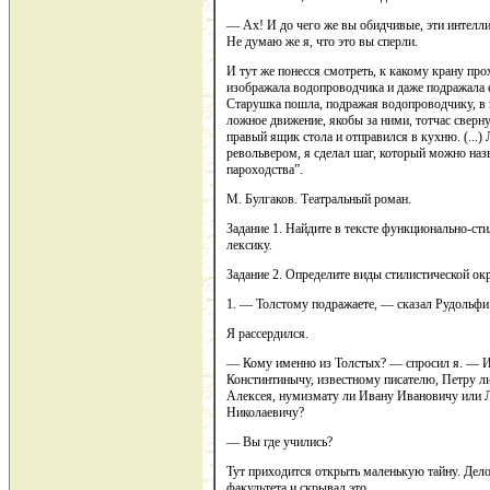
— Ах! И до чего же вы обидчивые, эти интелл
Не думаю же я, что это вы сперли.
И тут же понесся смотреть, к какому крану п
изображала водопроводчика и даже подражала 
Старушка пошла, подражая водопроводчику, в к
ложное движение, якобы за ними, тотчас сверну
правый ящик стола и отправился в кухню. (...)
револьвером, я сделал шаг, который можно на
пароходства”.
М. Булгаков. Театральный роман.
Задание 1. Найдите в тексте функционально-с
лексику.
Задание 2. Определите виды стилистической ок
1. — Толстому подражаете, — сказал Рудольфи
Я рассердился.
— Кому именно из Толстых? — спросил я. — И
Констинтинычу, известному писателю, Петру л
Алексея, нумизмату ли Ивану Ивановичу или 
Николаевичу?
— Вы где учились?
Тут приходится открыть маленькую тайну. Дело 
факультета и скрывал это.