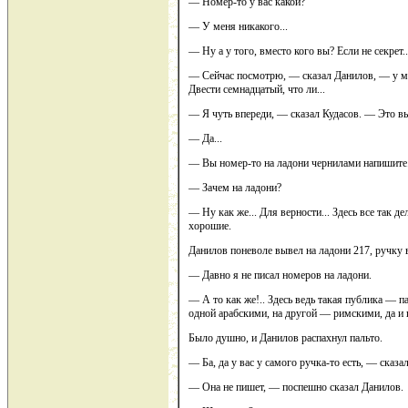
— Номер-то у вас какой?
— У меня никакого...
— Ну а у того, вместо кого вы? Если не секрет..
— Сейчас посмотрю, — сказал Данилов, — у мен
Двести семнадцатый, что ли...
— Я чуть впереди, — сказал Кудасов. — Это вы
— Да...
— Вы номер-то на ладони чернилами напишите
— Зачем на ладони?
— Ну как же... Для верности... Здесь все так д
хорошие.
Данилов поневоле вывел на ладони 217, ручку в
— Давно я не писал номеров на ладони.
— А то как же!.. Здесь ведь такая публика — па
одной арабскими, на другой — римскими, да и 
Было душно, и Данилов распахнул пальто.
— Ба, да у вас у самого ручка-то есть, — сказа
— Она не пишет, — поспешно сказал Данилов.