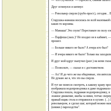
— Что случилось? — спросил я, снимая пальто.
Друг оглянулся и шепнул:
— Револьвер сперли (грубо-прост.), сегодня... В
Старушка-мамаша носилась по всей маленькой к
какие-то корзины.
— Мамаша! Это глупо! Перестаньте по полу елоз
— Парфеша (ласк.)! Не входил он в кабинет, 
прошел.
— Больше никого не было? А вчера кто был?
— И вчера никого не было! Только вы заходили
И друг мой вдруг выпучил (разг.) на меня глаза
— Позвольте, — сказал я с достоинством.
— Ах! И до чего же вы обидчивые, эти интелл
Не думаю же я, что это вы сперли.
И тут же понесся смотреть, к какому крану п
изображала водопроводчика и даже подражала 
Старушка пошла, подражая водопроводчику, в к
ложное движение, якобы за ними, тотчас сверну
правый ящик стола и отправился в кухню. (...)
револьвером, я сделал шаг, который можно на
(книжн.) пароходства”.