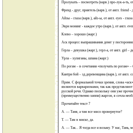
Пролукать – посмотреть (варв.) про-лук-а-ть, от
Френд - друг, приятель (варв.), от англ. friend - 
Айзы – глаза (варв.), айз-ы, от англ. eyes - глаза
Эври монинг - каждое утро (варв.), от англ. ev
Клево – хорошо (жарг.)
Аск процесс выпрашивания денег у посторонних 
Герла – девушка (жарг.), герл-а, от англ. girl –
Урла – хулиганы, шпана (жарг.)
По рогам – в сочетании «получать по рогам» – 
Кантри бой – зд.деревенщина (варв.), от англ. c
Прим. С формальной точки зрения, слова «аск»
являются варваризмами, так как представляют 
русской речи. Однако поскольку они уже проч
(преимущественно хиппи) жаргон, я сочла нео
Прочитайте текст 7
А. — Таня, а там все мясо провернутое?
Т. — Там в миске, да.
А. — Так... Я тогда все и возьму. У вас, Тань,