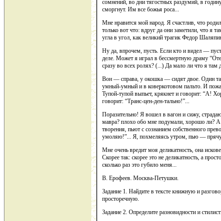
сомнений, во дни тягостных раздумий, в годин
сморгнут. Им все божья роса...
Мне нравится мой народ. Я счастлив, что роди
только вот что: вдруг да они заметили, что я т
угла в угол, как великий трагик Федор Шаляпин
Ну да, впрочем, пусть. Если кто и видел — пуст
деле. Может я играл в бессмертную драму “Оте
сразу во всех ролях? (...) Да мало ли что я там 
Вон — справа, у окошка — сидят двое. Один так
умный-умный и в коверкотовом пальто. И пожа
Тупой-тупой выпьет, крякнет и говорит: “А! 
говорит: “Транс-цен-ден-тально!”...
Поразительно! Я вошел в вагон и сижу, страда
мавра? плохо обо мне подумали, хорошо ли? А
творения, пьют с сознанием собственного прево
умоляю!”... Я, похмеляясь утром, пью — прячусь
Мне очень вредит моя деликатность, она искове
Скорее так: скорее это не деликатность, а про
сколько раз это губило меня...
В. Ерофеев. Москва-Петушки.
Задание 1. Найдите в тексте книжную и разгов
просторечную.
Задание 2. Определите разновидности и стилис