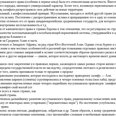
ульманского права (особенно в первые века) была его относительная целостность. Вмест
го порядка, имеющего универсальный характер. Более того, возникнув первоначально 
ц халифата распространяло свое действие на новые территории.
альный, а конфессиональный принцип. Мусульманин, находясь в любой другой стране (н
сть исламу. Постепенно с распространением ислама и превращением его в одну из основ
етно отличало его от права западноевропейских средневековых государств, для которого
нутренняя несогласованность и т.д.
и от канонического права в странах Европы в том отношении, что он регулировал не ст
в качестве всеохватывающей и всеобъемлющей нормативной системы, утвердившейся в 
пределы Ближнего и
вие на Среднюю Азию и часть
сточную и Западную Африку, на ряд стран Юго-Восточной Азии. Однако столь бурное и 
вление в нем местных особенностей и различий при толковании отдельных правовых инс
нием двух главных направлений в исламе соответствующим образом произошел раскол в 
кло и другое направление — шиизм, которое вплоть до настоящего времени имеет доми
шло свое закрепление и в правовых нормах, касающихся самых разных сторон жизни гос
редачи государственной власти по наследству, сосредоточение светского и религиозног
того, шииты признавали только те предания о пророке
правовыми указаниями, которые восходили к последнему праведному халифу — Али.
авления шариата (сунниты) сгруппировались в четыре основных толка (маз-хаба), пред
с именами перечисленных выше четырех виднейших мусульманских правоведов: ханифит
ханифит-ский мазхаб (от
всего в таких странах, как
нашей страны.
ствовала дальнейшему развитию мусульманского права, рациональному осмыслению нов
казу от некоторых явно устаревших ("пережиточных норм"). Но постепенно углублялись
 права.
зма: исмаи-литская, джафаритская, зейдитская и др. Таким образом, к концу средневек
ретерпела существенные изменения, стал чрезвычайно сложным и необычным правовым 