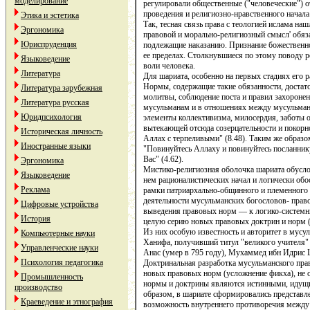
моделирование
регулировали общественные ("человеческие") 
проведения и религиозно-нравственного начала
Этика и эстетика
Так, тесная связь права с теологией ислама н
Эргономика
правовой и морально-религиозный смысл' обяза
Юриспруденция
подлежащие наказанию. Признание божественно
ее пределах. Столкнувшиеся по этому поводу 
Языковедение
воли человека.
Литература
Для шариата, особенно на первых стадиях его 
Нормы, содержащие такие обязанности, достат
Литература зарубежная
молитвы, соблюдение поста и правил захоронен
Литература русская
мусульманам и в отношениях между мусульман
Юридпсихология
элементы коллективизма, милосердия, заботы о
вытекающей отсюда созерцательности и покорно
Историческая личность
Аллах с терпеливыми" (8.48). Таким же образо
Иностранные языки
"Повинуйтесь Аллаху и повинуйтесь посланник
Вас" (4.62).
Эргономика
Мистико-религиозная оболочка шариата обусло
Языковедение
нем рационалистических начал и логически обо
Реклама
рамки патриархально-общинного и племенного
деятельности мусульманских богословов- право
Цифровые устройства
выведения правовых норм — к логико-системн
История
целую серию новых правовых доктрин и норм 
Из них особую известность и авторитет в мус
Компьютерные науки
Ханифа, получивший титул "великого учителя" 
Управленческие науки
Анас (умер в 795 году), Мухаммед ибн Идрис Ш
Психология педагогика
Доктринальная разработка мусульманского пра
новых правовых норм (усложнение фикха), не 
Промышленность
нормы и доктрины являются истинными, идущим
производство
образом, в шариате сформировались представле
Краеведение и этнография
возможность внутреннего противоречия между