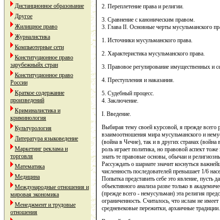
Дистанционное образование
2. Переплетение права и религии.
Другое
3. Сравнение с каноническим правом.
Жилищное право
3. Глава II. Основные черты мусульманского пр
Журналистика
1. Источники мусульманского права.
Компьютерные сети
2. Характеристика мусульманского права.
Конституционное право
зарубежныйх стран
3. Правовое регулирование имущественных и 
Конституционное право
4. Преступления и наказания.
России
Краткое содержание
5. Судебный процесс.
произведений
4. Заключение.
Криминалистика и
I. Введение.
криминология
Выбирая тему своей курсовой, я прежде всего 
Культурология
взаимоотношения мира мусульманского и немус
Литература языковедение
(война в Чечне), так и в других странах (войн
Маркетинг реклама и
роль играет политика, но правовой аспект тож
торговля
знать те правовые основы, обычаи и религиозн
Рассуждать о шариате значит коснуться важней
Математика
численность последователей превышает 1/6 нас
Медицина
Попытка представить себе это явление, пусть д
объективного анализа разве только в академич
Международные отношения и
(прежде всего - немусульман) эта религия пре
мировая экономика
ограниченность. Считалось, что ислам не имеет
Менеджмент и трудовые
средневековые пережитки, архаичные традиции.
отношения