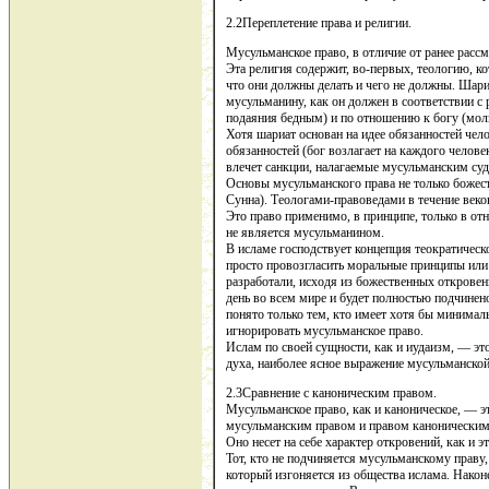
2.2Переплетение права и религии.
Мусульманское право, в отличие от ранее расс
Эта религия содержит, во-первых, теологию, к
что они должны делать и чего не должны. Шари
мусульманину, как он должен в соответствии с 
подаяния бедным) и по отношению к богу (молит
Хотя шариат основан на идее обязанностей чело
обязанностей (бог возлагает на каждого челове
влечет санкции, налагаемые мусульманским суд
Основы мусульманского права не только божест
Сунна). Теологами-правоведами в течение веко
Это право применимо, в принципе, только в от
не является мусульманином.
В исламе господствует концепция теократическ
просто провозгласить моральные принципы или
разработали, исходя из божественных откровен
день во всем мире и будет полностью подчинен
понято только тем, кто имеет хотя бы минималь
игнорировать мусульманское право.
Ислам по своей сущности, как и иудаизм, — эт
духа, наиболее ясное выражение мусульманской
2.3Сравнение с каноническим правом.
Мусульманское право, как и каноническое, — э
мусульманским правом и правом каноническим.
Оно несет на себе характер откровений, как и э
Тот, кто не подчиняется мусульманскому праву,
который изгоняется из общества ислама. Након