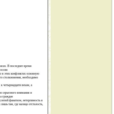
исах. В последнее время
России
то в этих конфликтах основную
ого столкновения, необходимо
 к четырнадцати векам, а
ся серьезного внимания и
ва граждан
слепой фанатизм, нетерпимость и
лишь там, где налицо отсталость,