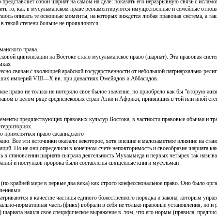
о представляет собой шариат на самом на деле: показать его неразрывную связь с исламо
ить то, как в мусульманском праве регламентируются имущественные и семейные отношен
аюсь описать те основные моменты, на которых зиждется любая правовая система, а та
 в такой степени больше не проявляются.
манского права.
ковой цивилизации на Востоке стало мусульманское право (шариат). Эта правовая систе
амках
тесно связан с эволюцией арабской государственности от небольшой патриархально-религ
йших империй VIII—Х вв. при династиях Омейядов и Аббасидов.
ое право не только не потеряло свое былое значение, но приобрело как бы "вторую жиз
авом в целом ряде средневековых стран Азии и Африки, принявших в той или иной степ
лементы предшествующих правовых культур Востока, в частности правовые обычаи и тр
 территориях.
о применяться право сасанидского
раво. Все эти источники оказали некоторое, хотя внешне и малозаметное влияние на ста
аций. Но не они определили в конечном счете неповторимость и своеобразие шариата ка
 в становлении шариата сыграла деятельность Мухаммеда и первых четырех так назыв
ваний и поступков пророка были составлены священные книги мусульман
(по крайней мере в первые два века) как строго конфессиональное право. Оно было орга
влениями.
атриваются в качестве частицы единого божественного порядка и закона, которым упра
нально-нормативная часть (фикх) вобрали в себя не только правовые установления, но и
) шариата нашла свое специфическое выражение в .том, что его нормы (правила, предпис