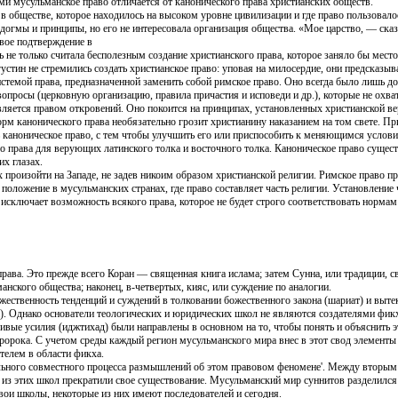
и мусульманское право отличается от канонического права христианских обществ.
в обществе, которое находилось на высоком уровне цивилизации и где право пользовал
догмы и принципы, но его не интересовала организация общества. «Мое царство, — ска
вое подтверждение в
 не только считала бесполезным создание христианского права, которое заняло бы место 
устин не стремились создать христианское право: уповая на милосердие, они предсказыв
истемой права, предназначенной заменить собой римское право. Оно всегда было лишь 
вопросы (церковную организацию, правила причастия и исповеди и др.), которые не охв
 является правом откровений. Оно покоится на принципах, установленных христианской в
норм канонического права необязательно грозит христианину наказанием на том свете. 
ь каноническое право, с тем чтобы улучшить его или приспособить к меняющимся услов
о права для верующих латинского толка и восточного толка. Каноническое право суще
их глазах.
 произойти на Западе, не задев никоим образом христианской религии. Римское право пр
оложение в мусульманских странах, где право составляет часть религии. Установление ч
исключает возможность всякого права, которое не будет строго соответствовать нормам
рава. Это прежде всего Коран — священная книга ислама; затем Сунна, или традиции, св
анского общества; наконец, в-четвертых, кияс, или суждение по аналогии.
ественность тенденций и суждений в толковании божественного закона (шариат) и выт
а). Однако основатели теологических и юридических школ не являются создателями фикха
чивые усилия (иджтихад) были направлены в основном на то, чтобы понять и объяснить 
пророка. С учетом среды каждый регион мусульманского мира внес в этот свод элемент
ителем в области фикха.
ельного совместного процесса размышлений об этом правовом феномене'. Между вторы
из этих школ прекратили свое существование. Мусульманский мир суннитов разделился
ои школы, некоторые из них имеют последователей и сегодня.