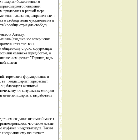
е в шариат божественного
неправомерного поведения.
ым придавался в равной мере
менения наказания, запрещенные и
а о свободе воли мусульманина и
иты) вообще отрицала свободу
шению к Аллаху.
ьманина (ежедневное совершение
 применяются только к
 к общинному строю, содержащие
ессилии человека перед богом, о
пение и смирение: "Терпите, ведь
ной власти-
тий, тормозила формирование в
вв., когда шариат перерастает
он, благодаря активной
тическому, от казуальных методов
 началами шариата, выработали
едствием создание огромной массы
презюмировалось, что такие новые
ке муфтиев и муджтахидов. Таким
е следование ему исключает