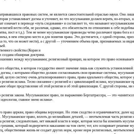
матривавшихся правовых систем, не является самостоятельной отраслью науки. Оно лишь 
оторая устанавливает догмы и уточняет, во что мусульманин должен верить; во-вторых,
ат означает в переводе «путь следования» и составляет то, что называют мусульмански
религией вести себя, не различая, однако, его обязательств по отношению к себе подобн
ва, пост и т.д.). Тем не менее мусульманские правоведы четко различают права бога и 
века, в нем отведено место и для понятия права. Это достигается, с одной стороны, пр
ка то, что он может нести), а с другой — уточнением объема прав, признаваемых за ин
ьей.
венного свойства (Коран и
в создана обширная доктрина.
ношениях между мусульманами; религиозный принцип, на котором это право основывается,
ого общества, в котором государство имеет значение лишь как служитель установленной
 догмы, с которыми общество должно согласовывать свои правовые системы, мусульман
ий, целую систему очень детализированного права, права идеального общества, которое 
о религии ислама. Тесно связанное с религией и с цивилизацией ислама, мусульманское
ное общее представление об этой религии и об этой цивилизации. С другой стороны, ни
о религия закона. Мусульманское право, по выражению Бергштрассера, — это «квинтэсс
 идеологии, главное звено ислама».
то право церкви, право общины верующих. Но этим сходство и ограничивается; далее и
 Мусульманское право, вплоть до мельчайших деталей, — неотъемлемая часть религии 
та религия; следовательно, нет никакой власти в мире, которая могла бы изменить мусуль
 грешник, который подвергнется наказанию на том свете; тот, кто оспаривает решение м
ец, общественная жизнь не создает других норм, кроме норм религиозных, неотъемлемо