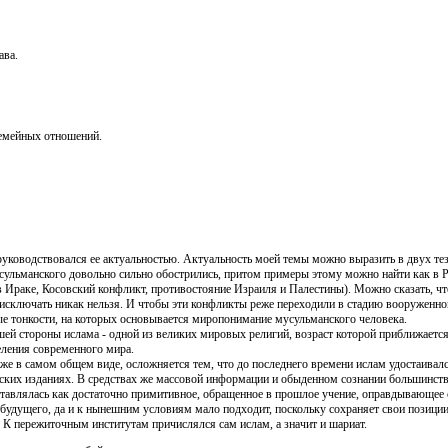
ава.
семейных отношений.
руководствовался ее актуальностью. Актуальность моей темы можно выразить в двух тез
ульманского довольно сильно обострились, притом примеры этому можно найти как в 
а в Ираке, Косовский конфликт, противостояние Израиля и Палестины). Можно сказать, ч
е исключать никак нельзя. И чтобы эти конфликты реже переходили в стадию вооруженн
ые тонкости, на которых основывается миропонимание мусульманского человека.
шей стороны ислама - одной из великих мировых религий, возраст которой приближается
еления современного мира.
аже в самом общем виде, осложняется тем, что до последнего времени ислам удостаивал
еских изданиях. В средствах же массовой информации и обыденном сознании большинст
дставлялась как достаточно примитивное, обращенное в прошлое учение, оправдывающее 
 будущего, да и к нынешним условиям мало подходит, поскольку сохраняет свои позиции 
 К пережиточным институтам причислялся сам ислам, а значит и шариат.