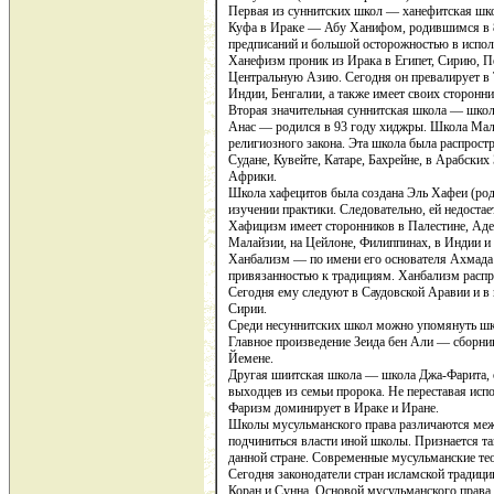
Первая из суннитских школ — ханефитская шк
Куфа в Ираке — Абу Ханифом, родившимся в 80
предписаний и большой осторожностью в испол
Ханефизм проник из Ирака в Египет, Сирию, П
Центральную Азию. Сегодня он превалирует в 
Индии, Бенгалии, а также имеет своих сторонни
Вторая значительная суннитская школа — шко
Анас — родился в 93 году хиджры. Школа Мал
религиозного закона. Эта школа была распростр
Судане, Кувейте, Катаре, Бахрейне, в Арабски
Африки.
Школа хафецитов была создана Эль Хафеи (роди
изучении практики. Следовательно, ей недостае
Хафицизм имеет сторонников в Палестине, Аден
Малайзии, на Цейлоне, Филиппинах, в Индии и
Ханбализм — по имени его основателя Ахмада 
привязанностью к традициям. Ханбализм распро
Сегодня ему следуют в Саудовской Аравии и в 
Сирии.
Среди несуннитских школ можно упомянуть шко
Главное произведение Зеида бен Али — сборник
Йемене.
Другая шиитская школа — школа Джа-Фарита, о
выходцев из семьи пророка. Не переставая исп
Фаризм доминирует в Ираке и Иране.
Школы мусульманского права различаются межд
подчиниться власти иной школы. Признается та
данной стране. Современные мусульманские тео
Сегодня законодатели стран исламской традиции
Коран и Сунна. Основой мусульманского права