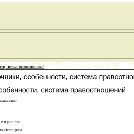
сти, система правоотношений
очники, особенности, система правоотн
особенности, система правоотношений
воотнонений
 его развитие.
манского права.