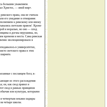
ось большим уважением.
зал Христос, — иной мир».
римского права, она не считала
али его увядание и отмирание.
дополнением к римскому или иному
атывались светским правом'. Кроме
ерой и моралью, но оно — плод
Принципы и догмы нерушимы, но,
иям времени и места. Сама римская
ственно эволюционировало в
еподавалось в университетах,
исто светского права в этих
 шариата.
язанные с посланцем бога; в-
екающие из этого расхождения
; он, как свод правил и
этот свод в рамках принципов
ы обычая или культуры, которыми
м и четвертым веками хиджры
 на четыре школы.