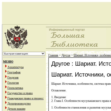
Главная
>
Другое
>
Шариат. Источники, особенно
МЕНЮ
Другое : Шариат. Ист
Архитектура
География
Шариат. Источники, 
Геодезия
Геология
Шариат. Источники, особенности, система пра
Геополитика
Оглавление.
Государство и право
1. Введение
Гражданское право и процесс
2. Глава I. Особенности мусульманского права и
Делопроизводство
1. Особенности становления и развития мусуль
Детали машин