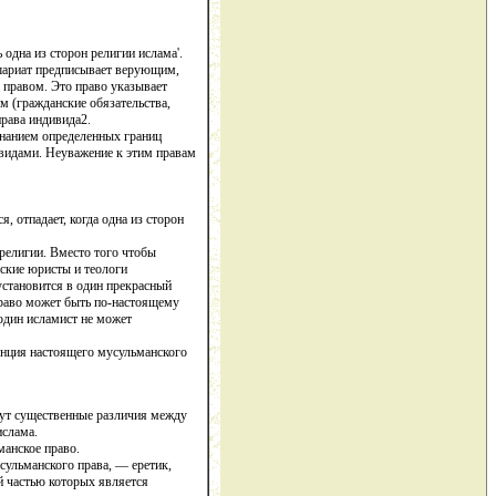
одна из сторон религии ислама'.
 шариат предписывает верующим,
м правом. Это право указывает
ым (гражданские обязательства,
права индивида2.
изнанием определенных границ
дивидами. Неуважение к этим правам
 отпадает, когда одна из сторон
 религии. Вместо того чтобы
ские юристы и теологи
установится в один прекрасный
 право может быть по-настоящему
 один исламист не может
енция настоящего мусульманского
дут существенные различия между
ислама.
манское право.
усульманского права, — еретик,
й частью которых является