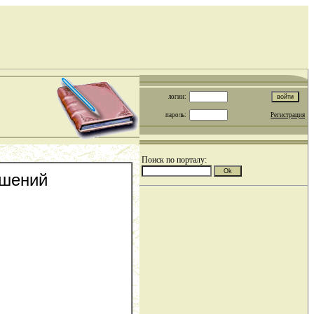
логин:
пароль:
Регистрация
Поиск по порталу:
ошений