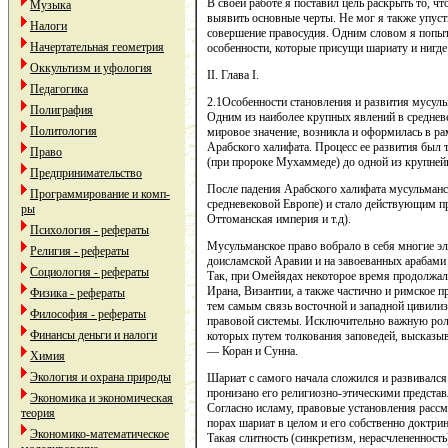
В своей работе я поставил цель раскрыть то, чт
Музыка
выявить основные черты. Не мог я также упуст
Налоги
совершение правосудия. Одним словом я попыт
Начертательная геометрия
особенности, которые присущи шариату и нигде
Оккультизм и уфология
II. Глава I.
Педагогика
2.1Особенности становления и развития мусуль
Полиграфия
Одним из наиболее крупных явлений в средневе
Политология
мировое значение, возникла и оформилась в р
Арабского халифата. Процесс ее развития был 
Право
(при пророке Мухаммеде) до одной из крупне
Предпринимательство
После падения Арабского халифата мусульманск
Программирование и комп-
средневековой Европе) и стало действующим пр
ры
Оттоманская империя и т.д).
Психология - рефераты
Мусульманское право вобрало в себя многие э
Религия - рефераты
доисламской Аравии и на завоеванных арабами
Социология - рефераты
Так, при Омейядах некоторое время продолжал
Ирана, Византии, а также частично и римское п
Физика - рефераты
тем самым связь восточной и западной цивилиз
Философия - рефераты
правовой системы. Исключительно важную роль
Финансы деньги и налоги
которых путем толкования заповедей, высказы
— Коран и Сунна.
Химия
Экология и охрана природы
Шариат с самого начала сложился и развивался 
пронизано его религиозно-этическими предста
Экономика и экономическая
Согласно исламу, правовые установления рассм
теория
порах шариат в целом и его собственно доктри
Экономико-математическое
Такая слитность (синкретизм, нерасчлененность