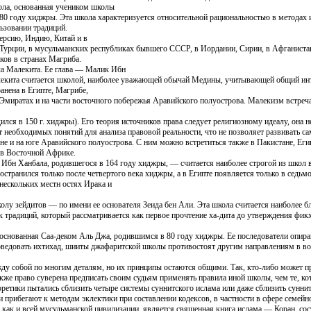
ола, основанная учеником школы
 году хиджры. Эта школа характеризуется относительной рациональностью в методах 
ьзовании традиций.
ерсию, Индию, Китай и в
Турции, в мусульманских республиках бывшего СССР, в Иордании, Сирии, в Афганистан
ков в странах Магриба.
ла Малекита. Ее глава — Малик Ибн
екита считается школой, наиболее уважающей обычай Медины, учитывающей общий инте
анена в Египте, Магрибе,
х Эмиратах и на части восточного побережья Аравийского полуострова. Малекизм встреча
лся в 150 г. хиджры). Его теория источников права следует религиозному идеалу, она н
т необходимых понятий для анализа правовой реальности, что не позволяет развивать с
е и на юге Аравийского полуострова. С ним можно встретиться также в Пакистане, Еги
 в Восточной Африке.
Ибн Ханбала, родившегося в 164 году хиджры, — считается наиболее строгой из школ в
странился только после четвертого века хиджры, а в Египте появляется только в седьмо
нескольких местн остях Ирака и
лу зейдитов — по имени ее основателя Зеида бен Али. Эта школа считается наиболее б
 традиций, который рассматривается как первое прочтение ха-дита до утверждения фикх
снованная Саа-деком Аль Джа, родившимся в 80 году хиджры. Ее последователи опира
оведовать ихтихад, шииты джафаритской школы противостоят другим направлениям в воп
у собой по многим деталям, но их принципы остаются общими. Так, кто-либо может п
кже право суверена предписать своим судьям применять правила иной школы, чем те, к
ретики пытались сблизить четыре системы суннитского ислама или даже сблизить суннит
 прибегают к методам эклектики при составлении кодексов, в частности в сфере семейн
, как и всей мусульманской цивилизации, является священная книга ислама — Коран, с