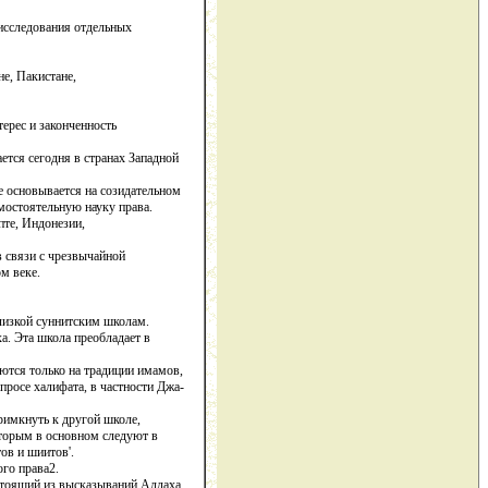
исследования отдельных
е, Пакистане,
рес и законченность
ется сегодня в странах Западной
е основывается на созидательном
амостоятельную науку права.
пте, Индонезии,
 связи с чрезвычайной
м веке.
лизкой суннитским школам.
а. Эта школа преобладает в
ются только на традиции имамов,
росе халифата, в частности Джа-
римкнуть к другой школе,
оторым в основном следуют в
ов и шиитов'.
ого права2.
остоящий из высказываний Аллаха