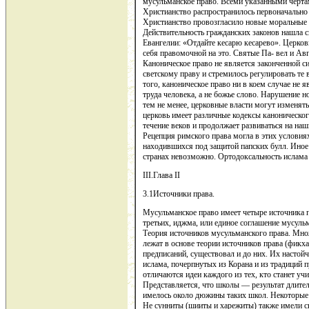
мусульманское право. Всеми указанными чертам
Христианство распространилось первоначально 
Христианство провозгласило новые моральные 
Действительность гражданских законов нашла с
Евангелии: «Отдайте кесарю кесарево». Церковь
себя правомочной на это. Святые Па- вел и Авг
Каноническое право не является законченной с
светскому праву и стремилось регулировать те 
того, каноническое право ни в коем случае не
труда человека, а не божье слово. Нарушение 
тем не менее, церковные власти могут изменят
церковь имеет различные кодексы каноническог
течение веков и продолжает развиваться на наш
Рецепция римского права могла в этих условиях
находившихся под защитой папских булл. Иное п
странах невозможно. Ортодоксальность ислама 
III.Глава II
3.1Источники права.
Мусульманское право имеет четыре источника п
третьих, иджма, или единое соглашение мусульм
Теория источников мусульманского права. Множ
лежат в основе теории источников права (фикх
предписаний, существовал и до них. Их настой
ислама, почерпнутых из Корана и из традиций 
отличаются идеи каждого из тех, кто станет уч
Представляется, что школы — результат длит
имелось около дюжины таких школ. Некоторые 
Не сунниты (шииты и харежиты) также имели св