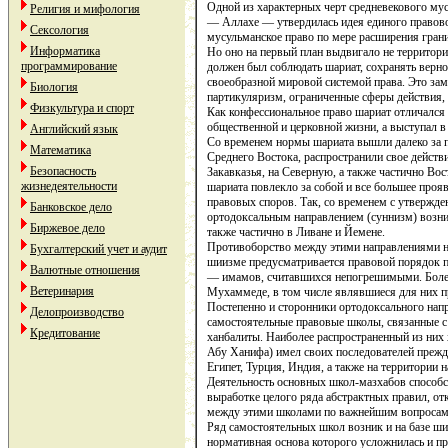
Одной из характерных черт средневекового мус
Религия и мифология
— Аллахе — утвердилась идея единого правово
Сексология
мусульманское право по мере расширения грани
Информатика
Но оно на первый план выдвигало не территори
программирование
должен был соблюдать шариат, сохранять верно
своеобразной мировой системой права. Это зам
Биология
партикуляризм, ограниченные сферы действия, в
Физкультура и спорт
Как конфессиональное право шариат отличался 
общественной и церковной жизни, а выступал 
Английский язык
Со временем нормы шариата вышли далеко за 
Математика
Среднего Востока, распространили свое дейст
Безопасность
Закавказья, на Северную, а также частично Во
жизнедеятельности
шариата повлекло за собой и все большее проя
правовых споров. Так, со временем с утвержде
Банковское дело
ортодоксальным направлением (суннизм) возни
Биржевое дело
также частично в Ливане и Йемене.
Противоборство между этими направлениями на
Бухгалтерский учет и аудит
шиизме предусматривается правовой порядок пе
Валютные отношения
— имамов, считавшихся непогрешимыми. Более 
Ветеринария
Мухаммеде, в том числе являвшиеся для них 
Постепенно и сторонники ортодоксального напр
Делопроизводство
самостоятельные правовые школы, связанные 
Кредитование
ханбалиты. Наиболее распространенный из них 
Абу Ханифа) имел своих последователей прежде 
Египет, Турция, Индия, а также на территории 
Деятельность основных школ-мазхабов способ
выработке целого ряда абстрактных правил, от
между этими школами по важнейшим вопросам
Ряд самостоятельных школ возник и на базе шии
нормативная основа которого усложнилась и п