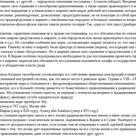
отношения, а с другой — определяли отношения мусульман с Аллахом (ибадат). Введени
 нашло свое отражение в своеобразии правопонимания, а также оценке правомерного и 
ашла свое выражение в установлении в шариате пяти видов действий мусульманина, котор
тельные, рекомендуемые, дозволенные, предосудительные, но не влекущие за собой при
го предопределения в шариате с неизбежностью породило и большую значимость вопрос
религиозно-философские школы заняли разную позицию Так, одна из этих школ (джабар
развития, характерно внимание не к правам мусульманина, а к его обязанностям по отно
очно широко представлены в шариате, и они определяли всю жизнь правоверного мусул
ия и т.д.). Не случайно особенностью норм, составляющих шариат, является то, что они
ами. Раннему исламу и шариату были присущи установления (нормы), восходящие еще
 калеках и иных обездоленных. Но в шариате нашли свое отражение и представления о б
сти. В Коране особенно подчеркивалась необходимость для мусульманина проявлять тер
м в шариате закреплялась обязанность мусульманина подчиняться халифу и государствен
у и обладателям власти среди
вила большое своеобразие составляющих его собственно правовых конструкций и поня
снованной внутренней системы, как это имело место в римском праве. Однако к VIII—IX 
 восприятия мира и сталкивается с феодализирующимися общественными отношениями, 
ведов, все в большей степени движется от божественного правопонимания к рационалис
ым. Мусульманские ученые-юристы, не порывая с основополагающими и традиционными
(фикх), имеющих сугубо юридическую природу.
ульманском мире приобрели Абу
(умер в 767 году), Малик ибн
афии (умер в 820 году), Ахмед ибн Ханбаль (умер в 855 году).
ва учеными-юристами, внося в него логико-рационалистическое начало и имея своим сл
означала разрыва с классическим исламом, выраженным в Коране и в Сунне. Наоборот, 
и от ортодоксального ислама, если только они не извращены в самой судебной практи
ния о том, что ислам дает нормативные ориентиры на все случаи жизни и что правильно
 правовыми нормами, даже если внешне они исключают друг друга.