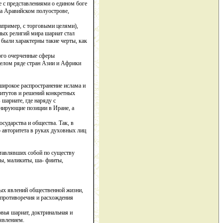
е с представлениями о едином боге
на Аравийском полуострове,
апример, с торговыми целями),
ных религий мира шариат стал
 были характерны такие черты, как
рого очерченные сферы
целом ряде стран Азии и Африки
широкое распространение ислама и
титутов и решений конкретных
шариате, где наряду с
нирующие позиции в Иране, а
ударства и общества. Так, в
о авторитета в руках духовных лиц
ставлявших собой по существу
ы, маликиты, ша- фииты,
ых явлений общественной жизни,
 противоречия и расхождения
овья шариат, доктринальная и
явлением.