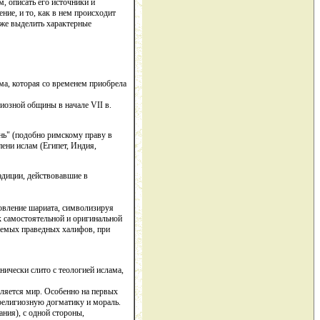
м, описать его источники и
ие, и то, как в нем происходит
кже выделить характерные
ма, которая со временем приобрела
иозной общины в начале VII в.
нь" (подобно римскому праву в
ени ислам (Египет, Индия,
адиции, действовавшие в
новление шариата, символизируя
к самостоятельной и оригинальной
аемых праведных халифов, при
нически слито с теологией ислама,
вляется мир. Особенно на первых
 религиозную догматику и мораль.
ания), с одной стороны,