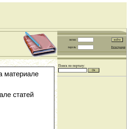
логин:
пароль:
Регистрация
Поиск по порталу:
на материале
але статей