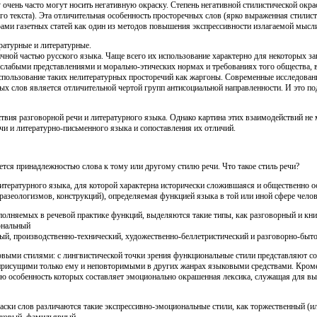
 очень часто могут носить негативную окраску. Степень негативной стилистической окра
го текста). Эта отличительная особенность просторечных слов (ярко выраженная стилист
орами газетных статей как один из методов повышения экспрессивности излагаемой мысли
ратурные и литературные.
чной частью русского языка. Чаще всего их использование характерно для некоторых з
лабыми представлениями и морально-этических нормах и требованиях того общества, в
ользование таких нелитературных просторечий как жаргоны. Современные исследовани
ых слов является отличительной чертой групп антисоциальной направленности. И это по
твия разговорной речи и литературного языка. Однако картина этих взаимодействий не
чи и литературно-письменного языка и сопоставления их отличий.
ется принадлежностью слова к тому или другому стилю речи. Что такое стиль речи?
литературного языка, для которой характерна исторически сложившаяся и общественно 
фразеологизмов, конструкций), определяемая функцией языка в той или иной сфере челов
полняемых в речевой практике функций, выделяются такие типы, как разговорный и кн
рнальный
ый, производственно-технический, художественно-беллетристический и разговорно-быто
выми стилями: с лингвистической точки зрения функциональные стили представляют со
присущими только ему и неповторимыми в других жанрах языковыми средствами. Кром
ую особенность которых составляет эмоционально окрашенная лексика, служащая для в
аски слов различаются такие экспрессивно-эмоциональные стили, как торжественный (и