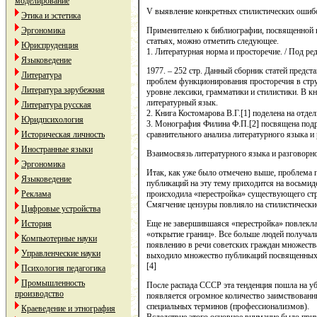
моделирование
V выявление конкретных стилистических ошиб
Этика и эстетика
Эргономика
Применительно к библиографии, посвященной в
статьях, можно отметить следующее.
Юриспруденция
1. Литературная норма и просторечие. / Под ред
Языковедение
1977. – 252 стр. Данный сборник статей предс
Литература
проблем функционирования просторечия в стру
Литература зарубежная
уровне лексики, грамматики и стилистики. В к
литературный язык.
Литература русская
2. Книга Костомарова В.Г.[1] поделена на отд
Юридпсихология
3. Монография Филина Ф.П.[2] посвящена подр
Историческая личность
сравнительного анализа литературного языка и 
Иностранные языки
Взаимосвязь литературного языка и разговорн
Эргономика
Итак, как уже было отмечено выше, проблема 
Языковедение
публикаций на эту тему приходится на восьмид
Реклама
происходила «перестройка» существующего ст
Смягчение цензуры повлияло на стилистические
Цифровые устройства
История
Еще не завершившаяся «перестройка» повлекла
«открытие границ». Все больше людей получали
Компьютерные науки
появлению в речи советских граждан множества
Управленческие науки
выходило множество публикаций посвященных 
[4]
Психология педагогика
Промышленность
После распада СССР эта тенденция пошла на уб
производство
появляется огромное количество заимствованны
специальных терминов (профессионализмов).
Краеведение и этнография