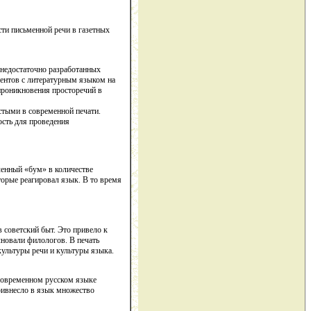
ти письменной речи в газетных
 недостаточно разработанных
ентов с литературным языком на
 проникновения просторечий в
стыми в современной печати.
сть для проведения
ленный «бум» в количестве
торые реагировал язык. В то время
 советский быт. Это привело к
лновали филологов. В печать
ультуры речи и культуры языка.
 современном русском языке
ривнесло в язык множество