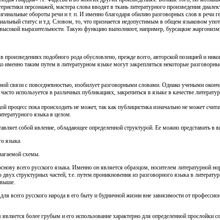
теристики персонажей, мастера слова вводят в ткань литературного произведения диалек
игинальные обороты речи и т. п. И именно благодаря обилию разговорных слов в речи г
оциальный статус и т.д. Словом, то, что признается недопустимым в общем языковом упо
о высокой выразительности. Такую функцию выполняют, например, бурсацкие жаргониз
в произведениях подобного рода обусловлено, прежде всего, авторской позицией и ник
ко именно таким путем в литературном языке могут закрепляться некоторые разговорны
ной связи с повседневностью, изобилует разговорными словами. Однако учеными оконч
е часто используется в различных публикациях, закрепиться в языке в качестве литерат
ой процесс пока происходить не может, так как публицистика изначально не может счит
литературного языка в целом.
авляет собой явление, обладающее определенной структурой. Ее можно представить в 
го языка
лагаемой схемы.
основу всего русского языка. Именно он является образцом, носителем литературной н
о двух структурных частей, т.е. путем проникновения из разговорного языка в литерату
 выше.
для всего русского народа в его быту и будничной жизни вне зависимости от профессио
 является более грубым и его использование характерно для определенной прослойки с