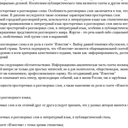
фициально-деловой. Носителями публицистического типа являются газеты и другие печа
торечные и разговорные слова. Особенность разговорных слов заключается в том, что
вление. В дипломе исследуются также основные характеристики просторечных слов.
ной городской разговорной речи, используется в литературном языке как стилистическо
енция проникновения в литературный язык просторечных и разговорных слов имела мест
роме просторечий и разговорных слов, в литературный язык, особенно в публицистическ
окрашенные представители разговорного жанра. Жаргон - это речь какой-либо социально
, свойственных этой группе слов и выражений.
азговорные слова и их роль в газете ‘Известия’». Выбор данной тематики обусловлен, 
ашей страны. Хочется подчеркнуть, что «Известия» являются общенациональной газетой в
уровню и всем критериям качественного издания, таким как: информированность, достов
дений.
на следующими обстоятельствами. Информационно-аналитическая часть газеты посвяще
й интерес не только для простых читателей, но и для политологов, обществоведов, экон
ает им взвешенную, профессиональную оценку. На сегодняшний день "Известия"
но охватывает весь спектр, происходящих событий, как в жизни России, так и зарубежья.
щности просторечных и разговорных слов, а также выяснение их роли в газете «Извест
 разговорного языка;
ных слов и их отличий друг от друга (следует признать, что у разных авторов имеются
ечных и разговорных слов в литературный язык, в публицистический стиль;
азете «Известия» с точки зрения стилистики;