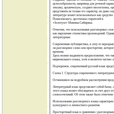
целесообразности, например для речевой харак
лексику, архаическую, создают неологизмы, ор
представить не только его характер, но даже с
литературе может использоваться как средств
Помяловского, арготизмы старателей в
«Золотухе» Мамина-Сибиряка.
Отметим, что использование разговорных слов 
как нарушение стилистики произведений. Одна
литературные.
Современная публицистика, в силу ее неразрыв
ли разговорное слово или просторечие, которо
времени.
Здесь можно выдвинуть предположение, что так
национального языка, хотя и является частью 
Подчеркнем, современный русский язык предст
Схема 1. Структура современного литературно
Остановимся на подробном рассмотрении пред
Литературный язык представляет собой базис, 
этого языка может обогащаться за счет двух ег
словосочетаний. Об этом также было отмечено
Использование разговорного языка характерно 
культурного и личностного развития.
Просторечный язык в сравнении с разговорным