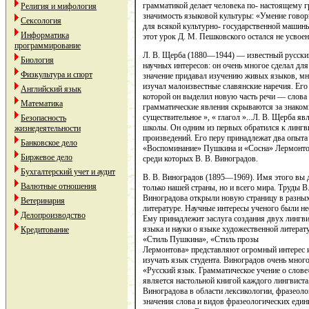
грамматикой делает человека по- настоящему
Религия и мифология
значимость языковой культуры: «Умение говор
Сексология
для всякой культурно- государственной машины
Информатика
этот урок Д. М. Пешковского остался не усвое
программирование
Л. В. Щерба (1880—1944) — известный русск
Биология
научных интересов: он очень многое сделал дл
Физкультура и спорт
значение придавал изучению живых языков, мно
изучал малоизвестные славянские наречия. Его 
Английский язык
которой он выделил новую часть речи — слова 
Математика
грамматические явления скрываются за знако
существительное », « глагол »...Л. В. Щерба я
Безопасность
школы. Он одним из первых обратился к лингв
жизнедеятельности
произведений. Его перу принадлежат два опыта
Банковское дело
«Воспоминание» Пушкина и «Сосна» Лермонтов
Биржевое дело
среди которых В. В. Виноградов.
Бухгалтерский учет и аудит
В. В. Виноградов (1895—1969). Имя этого вы
Валютные отношения
только нашей страны, но и всего мира. Труды В.
Виноградова открыли новую страницу в разных 
Ветеринария
литературе. Научные интересы ученого были н
Делопроизводство
Ему принадлежит заслуга создания двух лингви
языка и науки о языке художественной литера
Кредитование
«Стиль Пушкина», «Стиль прозы
Лермонтова» представляют огромный интерес и
изучать язык студента. Виноградов очень много
«Русский язык. Грамматическое учение о слове»
является настольной книгой каждого лингвиста
Виноградова в области лексикологии, фразеоло
значения слова и видов фразеологических един