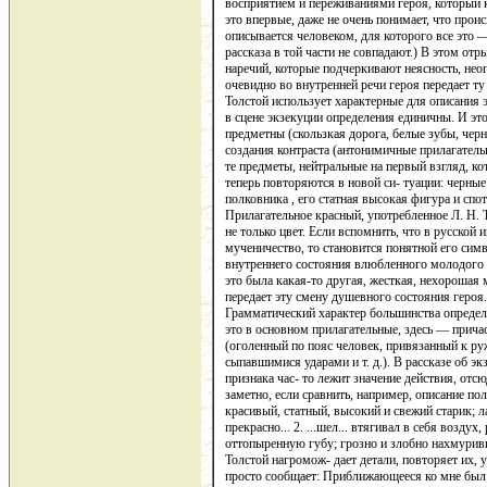
восприятием и переживаниями героя, который к
это впервые, даже не очень понимает, что проис
описывается человеком, для которого все это 
рассказа в той части не совпадают.) В этом о
наречий, которые подчеркивают неясность, нео
очевидно во внутренней речи героя передает ту 
Толстой использует характерные для описания 
в сцене экзекуции определения единичны. И это
предметны (скользкая дорога, белые зубы, чер
создания контраста (антонимичные прилагатель
те предметы, нейтральные на первый взгляд, к
теперь повторяются в новой си- туации: черны
полковника , его статная высокая фигура и сп
Прилагательное красный, употребленное Л. Н. 
не только цвет. Если вспомнить, что в русской 
мученичество, то становится понятной его сим
внутреннего состояния влюбленного молодого ч
это была какая-то другая, жесткая, нехорошая
передает эту смену душевного состояния героя.
Грамматический характер большинства определе
это в основном прилагательные, здесь — прича
(оголенный по пояс человек, привязанный к ру
сыпавшимися ударами и т. д.). В рассказе об э
признака час- то лежит значение действия, отс
заметно, если сравнить, например, описание полк
красивый, статный, высокий и свежий старик; л
прекрасно... 2. ...шел... втягивал в себя возду
оттопыренную губу; грозно и злобно нахмурив
Толстой нагромож- дает детали, повторяет их, 
просто сообщает: Приближающееся ко мне был 