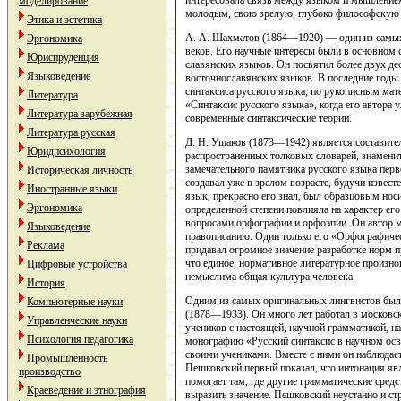
интересовала связь между языком и мышлением
моделирование
молодым, свою зрелую, глубоко философскую
Этика и эстетика
А. А. Шахматов (1864—1920) — один из сам
Эргономика
веков. Его научные интересы были в основном 
Юриспруденция
славянских языков. Он посвятил более двух д
Языковедение
восточнославянских языков. В последние годы
синтаксиса русского языка, по рукописным ма
Литература
«Синтаксис русского языка», когда его автора 
Литература зарубежная
современные синтаксические теории.
Литература русская
Д. Н. Ушаков (1873—1942) является составите
Юридпсихология
распространенных толковых словарей, знаменит
замечательного памятника русского языка пер
Историческая личность
создавал уже в зрелом возрасте, будучи извест
Иностранные языки
язык, прекрасно его знал, был образцовым нос
Эргономика
определенной степени повлияла на характер его
вопросами орфографии и орфоэпии. Он автор м
Языковедение
правописанию. Один только его «Орфографичес
Реклама
придавал огромное значение разработке норм п
что единое, нормативное литературное произно
Цифровые устройства
немыслима общая культура человека.
История
Одним из самых оригинальных лингвистов бы
Компьютерные науки
(1878—1933). Он много лет работал в московск
Управленческие науки
учеников с настоящей, научной грамматикой, 
Психология педагогика
монографию «Русский синтаксис в научном осве
своими учениками. Вместе с ними он наблюдает
Промышленность
Пешковский первый показал, что интонация яв
производство
помогает там, где другие грамматические средс
Краеведение и этнография
выразить значение. Пешковский неустанно и стр