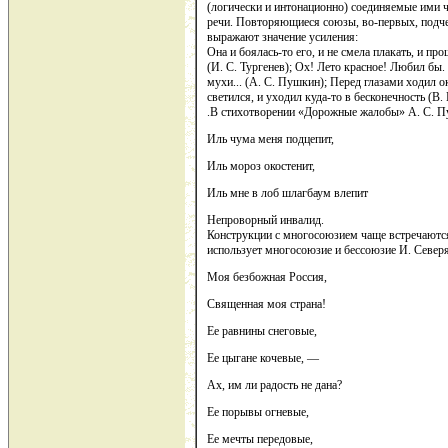
(логически и интонационно) соединяемые ими 
речи. Повторяющиеся союзы, во-первых, подче
выражают значение усиления:
Она и боялась-то его, и не смела плакать, и пр
(И. С. Тургенев); Ох! Лето красное! Любил бы. я
мухи... (А. С. Пушкин); Перед глазами ходил оке
светился, и уходил куда-то в бесконечность (В.
.В стихотворении «Дорожные жалобы» А. С. Пу
Иль чума меня подцепит,
Иль мороз окостенит,
Иль мне в лоб шлагбаум влепит
Непроворный инвалид.
Конструкции с многосоюзием чаще встречаются
использует многосоюзие и бессоюзие И. Север
Моя безбожная Россия,
Священная моя страна!
Ее равнины снеговые,
Ее цыгане кочевые, —
Ах, им ли радость не дана?
Ее порывы огневые,
Ее мечты передовые,