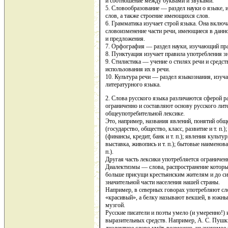
и соотношение между буквами и звуками.
5. Словообразование — раздел науки о языке,
слов, а также строение имеющихся слов.
6. Грамматика изучает строй языка. Она вклю
словоизменение части речи, имеющиеся в данно
и предложения.
7. Орфография — раздел науки, изучающий пра
8. Пунктуация изучает правила употребления з
9. Стилистика — учение о стилях речи и средс
использования их в речи.
10. Культура речи — раздел языкознания, изу
литературного языка.
2. Слова русского языка различаются сферой р
ограниченно и составляют основу русского лите
общеупотребительной лексике.
Это, например, названия явлений, понятий об
(государство, общество, класс, развитие и т. п.
(финансы, кредит, банк и т. п.); явления культу
выставка, живопись и т. п.); бытовые наименован
п.).
Другая часть лексики употребляется ограниче
Диалектизмы — слова, распространение которы
больше присущи крестьянским жителям и до си
значительной части населения нашей страны.
Например, в северных говорах употребляют сло
«красивый», а белку называют векшей, в южны
музгой.
Русские писатели и поэты умело (и умеренно!) 
выразительных средств. Например, А. С. Пушк