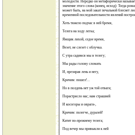
молодости. Нередко он метафорически называет
значение этого слова (конец, исход): Тогда ром
может быть, на мой закат печальной блеснет л
временной последовательности явлений построе
Хоть тяжело подчас в ней бремя,
Телега на ходу легка;
Ямщик лихой, седое время,
Везет, не слезет с облучка.
С утра садимся мы в телегу;
Мы рады голову сломать
И, презирая лень и негу,
Кричим: пошел!...
Но в полдень нет уж той отваги;
Порастрясло нас; нам страшней
И косогоры и овраги-,
Кричим: полегче, дуралей!
Катит по-прежнему телега;
Под вечер мы привыкли к ней