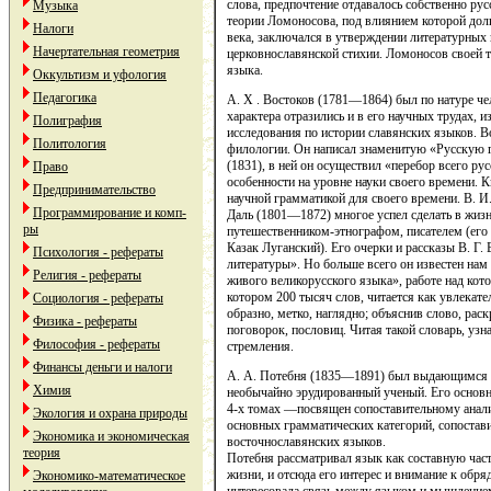
слова, предпочтение отдавалось собственно ру
Музыка
теории Ломоносова, под влиянием которой дол
Налоги
века, заключался в утверждении литературных 
Начертательная геометрия
церковнославянской стихии. Ломоносов своей 
языка.
Оккультизм и уфология
Педагогика
А. X . Востоков (1781—1864) был по натуре ч
характера отразились и в его научных трудах,
Полиграфия
исследования по истории славянских языков. 
Политология
филологии. Он написал знаменитую «Русскую 
(1831), в ней он осуществил «перебор всего ру
Право
особенности на уровне науки своего времени. 
Предпринимательство
научной грамматикой для своего времени. В. И
Программирование и комп-
Даль (1801—1872) многое успел сделать в жиз
ры
путешественником-этнографом, писателем (его
Казак Луганский). Его очерки и рассказы В. Г.
Психология - рефераты
литературы». Но больше всего он известен нам
Религия - рефераты
живого великорусского языка», работе над кото
котором 200 тысяч слов, читается как увлекате
Социология - рефераты
образно, метко, наглядно; объяснив слово, ра
Физика - рефераты
поговорок, пословиц. Читая такой словарь, узн
Философия - рефераты
стремления.
Финансы деньги и налоги
А. А. Потебня (1835—1891) был выдающимся 
Химия
необычайно эрудированный ученый. Его основн
4-х томах —посвящен сопоставительному анали
Экология и охрана природы
основных грамматических категорий, сопостав
Экономика и экономическая
восточнославянских языков.
теория
Потебня рассматривал язык как составную част
жизни, и отсюда его интерес и внимание к обр
Экономико-математическое