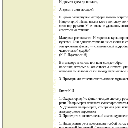
И дремля едем до ночлега,
А время гонит лошадей.
Широко развернутые метафоры можно встретить
Например: Я. Начал писать книгу по плану, но, 
меня под руками. Мне никак не удавалось спаят
естественное течение.
Материал расползался. Интересные куски пров
кусками. Они одиноко торчали, не связанные с
эти архивные факты, — с живописной подробно
человеческой судьбой
(К. Г. Паустовский).
В метафоре писатель или поэт создает образ —
явлениях, которые он описывает, а читатель ула
основана смысловая связь между переносным 
3. Примеры лингвистического анализа художест
1.
Билет № 5
1. Охарактеризуйте фонетическую систему русс
речи. На примерах покажите смыслоразличите
2» Докажите на примерах, что прямая речь исп
литературного персонажа.
3. Проведите лингвистический анализ художест
1. Наша устная речь представляет собой поток з
называемый фонетикой. Фонетическая система р