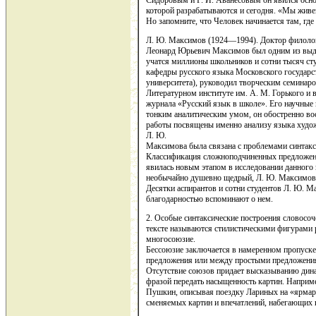
Сидоровым и Р. И. Аванесовым он явился осн
которой разрабатываются и сегодня. «Мы живе
Но запомните, что Человек начинается там, гд
Л. Ю. Максимов (1924—1994). Доктор филолог
Леонард Юрьевич Максимов был одним из выд
учатся миллионы школьников и сотни тысяч ст
кафедры русского языка Московского государст
университета), руководил творческим семинар
Литературном институте им. А. М. Горького и в
журнала «Русский язык в школе». Его научные
тонким аналитическим умом, он обостренно во
работы посвящены именно анализу языка худож
Л. Ю.
Максимова была связана с проблемами синтакс
Классификация сложноподчиненных предложени
явилась новым этапом в исследовании данного 
необычайно душевно щедрый, Л. Ю. Максимов пр
Десятки аспирантов и сотни студентов Л. Ю. Ма
благодарностью вспоминают о нем.
2. Особые синтаксические построения словосо
тексте называются стилистическими фигурами 
многосоюзие.
Бессоюзие заключается в намеренном пропуск
предложения или между простыми предложения
Отсутствие союзов придает высказыванию дина
фразой передать насыщенность картин. Наприме
Пушкин, описывая поездку Лариных на «ярмарк
сменяемых картин и впечатлений, набегающих 