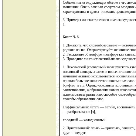
Собакевича на окружающих обилие в его лексик
мошенник. Очень важным средством создания о
характеристика в драма- тических произведени
3. Примеры лингвистического анализа художест
1.
Билет № 6
1. Докажите, что словообразование — источни
родного языка. Охарактеризуйте основные спо
2. Расскажите об анафоре и эпифоре как стилис
3. Проведите лингвистический анализ художест
1. Лексический (словарный) запас русского язы
пассивный словарь, а затем и вовсе исчезают и
начинают активно использоваться носителями 
пришло большое количество иноязычных слов: в
брифинг и т. д. Однако основным источником п
заимствование, а образование новых лексически
использования различных способов словообра
способы образования слов.
Суффиксальный: летать — летчик, воспитатель
— разбрасывании [э],
холодный — холодноватый.
2. Приставочный: плыть — приплыть, отплыть,
друг — недруг.