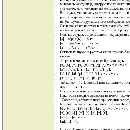
минимальная единица, которую произносят или
значением, но с помощью звуков можно различа
Все звуки русского языка делятся на гласные и
рот, не встречает на своем пути преград, то про
на, без шума. В других случаях свободного про
Язык может прикасаться к зубам или нёбу, гу
преодолевать эти препятствия, и тогда образую
Гласных звуков, встречающихся под ударением,
[а] —а?рка [ы] — был
[о] — во??ды [у] — у?тро
[и] — и?ва [э] — э??тот
Согласных звуков в русском языке гораздо бол
глухие.
Твердые и мягкие согласные образуют пары:
[п], [б], [ф], [в], [м], [т], [д], [с], v v v v v v v v
[п'], [б'], [ф'], [в'], [м'], [т'], [д'], [с'],
[з'], [н], [л], [р], [к], [г], [х], v v v v v v v
[3'], [н'], [л'], [р'], [к'], [г'], [х'].
Таких пар —15. В каждой паре согласные отлича
другой — мягкий.
Некоторые мягкие согласные звуки не имеют парн
Некоторые твердые согласные не имеют парного 
. Согласные, образующиеся при участии голоса
без участия голоса, называются глухими. Звонк
[б], [б'], [в], [в'], [з], [з'], [д], [д'], v v v v v v v v
[п], [п'], [ф], [ф'], [с], [с'], [т], [т'],
[ж], [г], [г'], v v v
[ш], [к], [к'].
В каждой паре согласные отличаются только тем