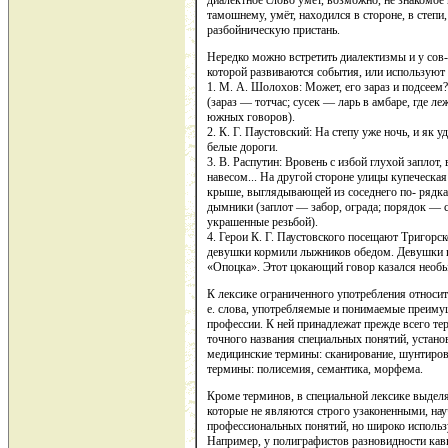
диалектное слово умёт, возможно, не знакомое
тамошнему, умёт, находился в стороне, в степи,
разбойническую пристань.
Нередко можно встретить диалектизмы и у сов-
которой развиваются события, или используют 
1. М. А. Шолохов: Может, его зараз и подсеем?
(зараз — тотчас; сусек — ларь в амбаре, где ле
южных говоров).
2. К. Г. Паустовский: На степу уже ночь, и як
белые дороги.
3. В. Распутин: Вровень с избой глухой заплот
навесом... На другой стороне улицы купеческая
крыше, выглядывающей из соседнего по- рядка,
дымники (заплот — забор, ограда; порядок — 
украшенные резьбой).
4. Герои К. Г. Паустовского посещают Тригорс
девушки кормили лыжников обедом. Девушки г
«Опоцка». Этот цокающий говор казался необ
К лексике ограниченного употребления относитс
е. слова, употребляемые и понимаемые преиму
профессии. К ней принадлежат прежде всего т
точного названия специальных понятий, устано
медицинские термины: сканирование, шунтирова
термины: полисемия, семантика, морфема.
Кроме терминов, в специальной лексике выделя
которые не являются строго узаконенными, на
профессиональных понятий, но широко использу
Например, у полиграфистов разновидности кавы