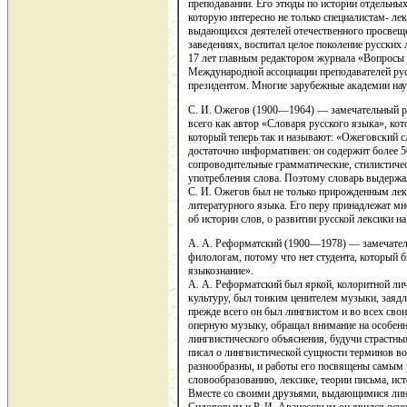
преподавании. Его этюды по истории отдельных
которую интересно не только специалистам- ле
выдающихся деятелей отечественного просвещ
заведениях, воспитал целое поколение русских 
17 лет главным редактором журнала «Вопросы 
Международной ассоциации преподавателей ру
президентом. Многие зарубежные академии нау
С. И. Ожегов (1900—1964) — замечательный ру
всего как автор «Словаря русского языка», кот
который теперь так и называют: «Ожеговский с
достаточно информативен: он содержит более 5
сопроводительные грамматические, стилистиче
употребления слова. Поэтому словарь выдержал
С. И. Ожегов был не только прирожденным лек
литературного языка. Его перу принадлежат мн
об истории слов, о развитии русской лексики н
А. А. Реформатский (1900—1978) — замечател
филологам, потому что нет студента, который б
языкознание».
А. А. Реформатский был яркой, колоритной ли
культуру, был тонким ценителем музыки, заяд
прежде всего он был лингвистом и во всех сво
оперную музыку, обращал внимание на особенн
лингвистического объяснения, будучи страстн
писал о лингвистической сущности терминов в
разнообразны, и работы его посвящены самым
словообразованию, лексике, теории письма, ис
Вместе со своими друзьями, выдающимися лин