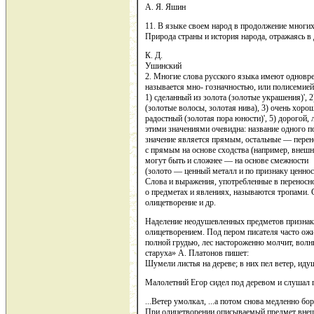
А. Я. Яшин
11. В языке своем народ в продолжение многих
Природа страны и история народа, отражаясь в 
К. Д.
Ушинский
2. Многие слова русского языка имеют одновре
называется мно- гозначностью, или полисемией
1) сделанный из золота (золотые украшения)', 2
(золотые волосы, золотая нива), 3) очень хорош
радостный (золотая пора юности)', 5) дорогой
этими значениями очевидна: название одного п
значение является прямым, остальные — перен
с прямым на основе сходства (например, внешнег
могут быть и сложнее — на основе смежности
(золото — ценный металл и по признаку ценнос
Слова и выражения, употребленные в переносн
о предметах и явлениях, называются тропами.
олицетворение и др.
Наделение неодушевленных предметов признака
олицетворением. Под пером писателя часто о
полной грудью, лес настороженно молчит, волны
старуха» А. Платонов пишет:
Шумели листья на дереве; в них пел ветер, иду
Малолетний Егор сидел под деревом и слушал г
...Ветер умолкал, ...а потом снова медленно б
При олицетворении описываемый предмет внешн