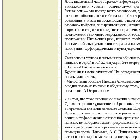
Язык письменный чаще выражает информацию и
в книжной речи. Устный — обычно служит для
Устная речь — это прежде всего разговорная, 
которыми обмениваются собеседники. Устная р
объяснения учителя на уроке, доклад учащегося 
разговор- ной речи, ее выразительность, интон
формы речи сводятся прежде всего к различия
предложений, зато много недосказанного, вос
предложений. Письменная речь, напротив, треб
Письменный язык устанавливает правила письм
пунктуация. Орфографические и пунктуационн
всех.
Сами законы устного и письменного общения р
написать в одной и той же ситуации. Это остро
«Николка! Где тебя черти носят?
Будешь ли ты меня слушаться? Ну, погоди же ты!
писать надо вот так:
«Милостивый государь Николай Александрович,
сегодня прямо из конторы к обеденному столу
преданного А.Островского».
2. О том, что такое переносное значение и как о
Одним из тропов художественной речи являетс
в переносном значении на основе сходства. Еще
Аристотель заметил, что «слагать хорошие мет
всякой метафоры лежит неназванное сравнени
признак, но которые в нашем представлении с
метафоре (в отличие от сравнения) не называет
помощью тропа. Например, А. С. Пушкин свою
весны высокопарные мечтанья, используя перено