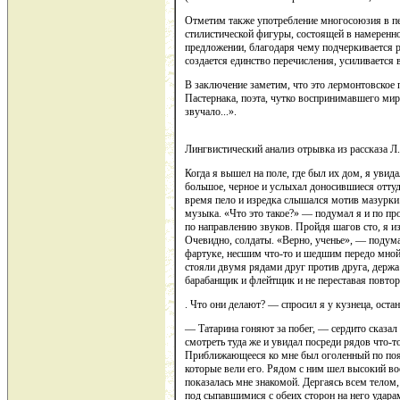
Отметим также употребление многосоюзия в пер
стилистической фигуры, состоящей в намеренно
предложении, благодаря чему подчеркивается 
создается единство перечисления, усиливается 
В заключение заметим, что это лермонтовское
Пастернака, поэта, чутко воспринимавшего мир
звучало...».
Лингвистический анализ отрывка из рассказа Л
Когда я вышел на поле, где был их дом, я увида
большое, черное и услыхал доносившиеся оттуд
время пело и изредка слышался мотив мазурки.
музыка. «Что это такое?» — подумал я и по пр
по направлению звуков. Пройдя шагов сто, я из
Очевидно, солдаты. «Верно, ученье», — подума
фартуке, несшим что-то и шедшим передо мно
стояли двумя рядами друг против друга, держа 
барабанщик и флейтщик и не переставая повтор
. Что они делают? — спросил я у кузнеца, ост
— Татарина гоняют за побег, — сердито сказал 
смотреть туда же и увидал посреди рядов что-
Приближающееся ко мне был оголенный по пояс
которые вели его. Рядом с ним шел высокий в
показалась мне знакомой. Дергаясь всем телом
под сыпавшимися с обеих сторон на него удара