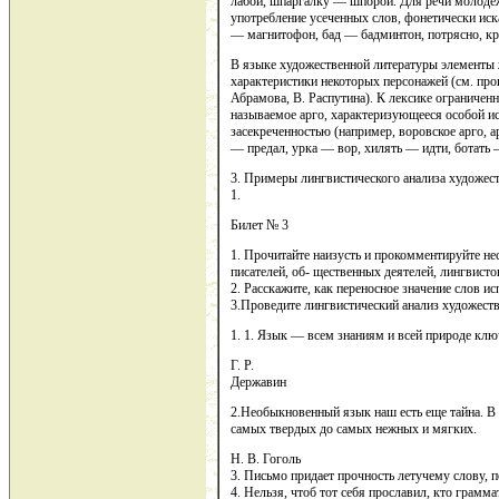
лабой, шпаргалку — шпорой. Для речи молодеж
употребление усеченных слов, фонетически ис
— магнитофон, бад — бадминтон, потрясно, кру
В языке художественной литературы элементы 
характеристики некоторых персонажей (см. пр
Абрамова, В. Распутина). К лексике ограниченн
называемое арго, характеризующееся особой ис
засекреченностью (например, воровское арго, 
— предал, урка — вор, хилять — идти, ботать —
3. Примеры лингвистического анализа художест
1.
Билет № 3
1. Прочитайте наизусть и прокомментируйте н
писателей, об- щественных деятелей, лингвисто
2. Расскажите, как переносное значение слов и
3.Проведите лингвистический анализ художеств
1. 1. Язык — всем знаниям и всей природе клю
Г. Р.
Державин
2.Необыкновенный язык наш есть еще тайна. В 
самых твердых до самых нежных и мягких.
Н. В. Гоголь
3. Письмо придает прочность летучему слову, п
4. Нельзя, чтоб тот себя прославил, кто грамма