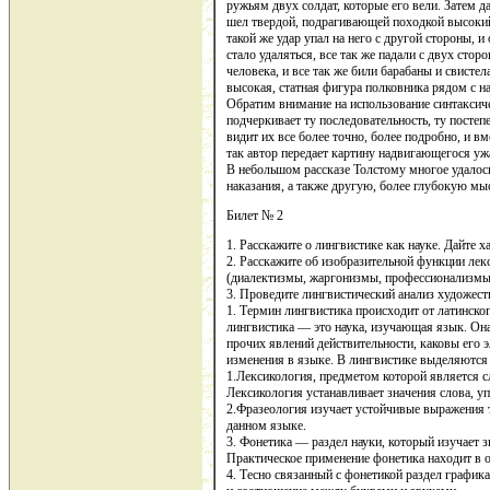
ружьям двух солдат, которые его вели. Затем да
шел твердой, подрагивающей походкой высокий 
такой же удар упал на него с другой стороны, и 
стало удаляться, все так же падали с двух сто
человека, и все так же били барабаны и свистел
высокая, статная фигура полковника рядом с 
Обратим внимание на использование синтаксиче
подчеркивает ту последовательность, ту постеп
видит их все более точно, более подробно, и в
так автор передает картину надвигающегося уж
В небольшом рассказе Толстому многое удалось
наказания, а также другую, более глубокую мы
Билет № 2
1. Расскажите о лингвистике как науке. Дайте х
2. Расскажите об изобразительной функции лек
(диалектизмы, жаргонизмы, профессионализмы 
3. Проведите лингвистический анализ художест
1. Термин лингвистика происходит от латинского
лингвистика — это наука, изучающая язык. Она
прочих явлений действительности, каковы его э
изменения в языке. В лингвистике выделяются
1.Лексикология, предметом которой является с
Лексикология устанавливает значения слова, уп
2.Фразеология изучает устойчивые выражения 
данном языке.
3. Фонетика — раздел науки, который изучает з
Практическое применение фонетика находит в 
4. Тесно связанный с фонетикой раздел графика 