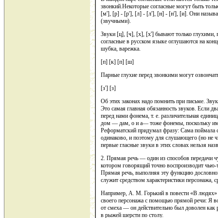
звонкий.Некоторые согласные могут быть тольк
[м'], [р] - [р'], [л] - [л'], [н] - [н'], [и]. Они н
(звучными).
Звуки [ц], [ч], [х], [х'] бывают только глухими
согласные в русском языке оглушаются на конце
шубка, варежка.
[п] [к] [п] [ш]
Парные глухие перед звонкими могут озвончатьс
[з'] [з]
Об этих законах надо помнить при письме. Звук
Это самая главная обязанность звуков. Если дв
перед нами фонема, т. е. различительная един
дом — дам, о и а— тоже фонемы, поскольку им
Реформатский придумал фразу: Сама поймала с
одинаково, и поэтому для слушающего (но не чи
первые гласные звуки в этих словах нельзя на
2. Прямая речь — один из способов передачи ч
котором говорящий точно воспроизводит чью-то 
Прямая речь, выполняя эту функцию дословной
служит средством характеристики персонажа, с
Например, А. М. Горький в повести «В людях»
своего персонажа с помощью прямой речи: Я во
от смеха — он действительно был доволен как р
в рыжей шерсти по столу.