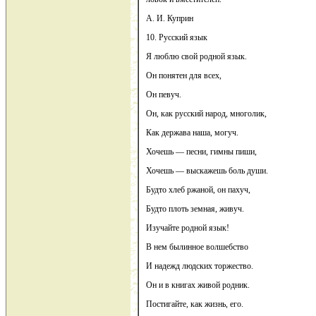
А. И. Куприн
10. Русский язык
Я люблю свой родной язык.
Он понятен для всех,
Он певуч.
Он, как русский народ, многолик,
Как держава наша, могуч.
Хочешь — песни, гимны пиши,
Хочешь — выскажешь боль души.
Будто хлеб ржаной, он пахуч,
Будто плоть земная, живуч.
Изучайте родной язык!
В нем былинное волшебство
И надежд людских торжество.
Он и в книгах живой родник.
Постигайте, как жизнь, его.