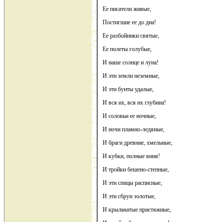
Ее писатели живые,
Постигшие ее до дна!
Ее разбойники святые,
Ее полеты голубые,
И наше солнце и луна!
И эти земли неземные,
И эти бунты удалые,
И вся их, вся их глубина!
И соловьи ее ночные,
И ночи пламно-ледяные,
И браги древние, хмельные,
И кубки, полные виня!
И тройки бешено-степные,
И эти спицы расписные,
И эти сбруи золотые,
И крыльчатые пристяжные,