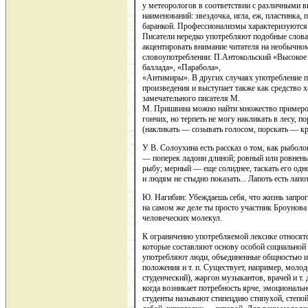
у метеорологов в соответствии с различными в
наименований: звездочка, игла, еж, пластинка,
баранкой. Профессионализмы характеризуются
Писатели нередко употребляют подобные слова
акцентировать внимание читателя на необычно
словоупотреблении: П.Антокольский «Высокое
баллада», «Парабола»,
«Антимиры». В других случаях употребление п
произведения и выступает также как средство 
замечательного писателя М.
М. Пришвина можно найти множество примеро
гончих, но терпеть не могу накликать в лесу, п
(накликать — созывать голосом, порскать — кр
У В. Солоухина есть рассказ о том, как рыболо
— поперек ладони длиной; ровный или ровнень
рыбу; мерный — еще солиднее, таскать его одн
и людям не стыдно показать... Лапоть есть лапо
Ю. Нагибин: Убеждаешь себя, что жизнь запро
на самом же деле ты просто участник Броунов
человеческих молекул.
К ограниченно употребляемой лексике относят
которые составляют основу особой социальной
употребляют люди, объединенные общностью ин
положения и т. п. Существует, например, моло
студенческий), жаргон музыкантов, врачей и т. 
когда возникает потребность ярче, эмоциональн
студенты называют стипецдию стипухой, степ