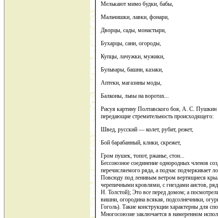
Мелькают мимо будки, бабы,
Мальчишки, лавки, фонари,
Дворцы, сады, монастыри,
Бухарцы, сани, огороды,
Купцы, лачужки, мужики,
Бульвары, башни, казаки,
Аптеки, магазины моды,
Балконы, львы на воротах...
Рисуя картину Полтавского боя, А. С. Пушкин 
передающие стремительность происходящего:
Швед, русский — колет, рубит, режет,
Бой барабанный, клики, скрежет,
Гром пушек, топот, ржанье, стон...
Бессоюзное соединение однородных членов созд
перечисляемого ряда, а подчас подчеркивает 
Повсюду под ленивым ветром вертящиеся крыл
черепичными кровлями, с гнездами аистов, ряд
Н. Толстой); Это все перед домом; а посмотрели
вишни, огородина всякая, подсолнечники, огурц
Гоголь). Такие конструкции характерны для сп
Многосоюзие заключается в намеренном исполь