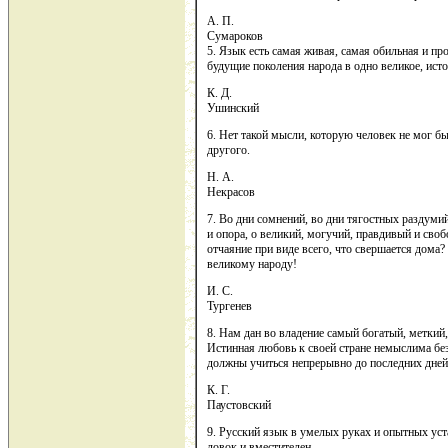
А. П.
Сумароков
5. Язык есть самая живая, самая обильная и п
будущие поколения народа в одно великое, исто
К. Д.
Ушинский
6. Нет такой мысли, которую человек не мог бы
другого.
Н. А.
Некрасов
7. Во дни сомнений, во дни тягостных раздуми
и опора, о великий, могучий, правдивый и своб
отчаяние при виде всего, что свершается дома?
великому народу!
И. С.
Тургенев
8. Нам дан во владение самый богатый, меткий
Истинная любовь к своей стране немыслима бе
должны учиться непрерывно до последних дней
К. Г.
Паустовский
9. Русский язык в умелых руках и опытных уста
ловок и вместителен.