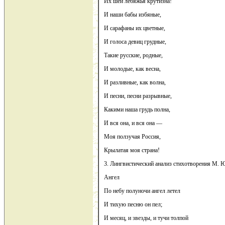
Их шей лебяжья крутизна!
И наши бабы избяные,
И сарафаны их цветные,
И голоса девиц грудные,
Такие русские, родные,
И молодые, как весна,
И разливные, как волна,
И песни, песни разрывные,
Какими наша грудь полна,
И вся она, и вся она —
Моя ползучая Россия,
Крылатая моя страна!
3. Лингвистический анализ стихотворения М. 
Ангел
По небу полуночи ангел летел
И тихую песню он пел;
И месяц, и звезды, и тучи толпой