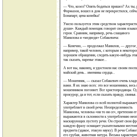
— Что, козел? Опять бодаться пришел? Ах ты, 
Формазон, вошел в дом не перекрестился, сейчас
Бонапарт, цена копейка!
Умело пользуется этим средством характерист
души». Каждый помещик говорит своим языком,
героя. Сравним, например, речь слащавого
Манилова и «медведя» Собакевича:
— Конечно, — продолжал Манилов, — другое де
например, такой человек, с которым в некотор
хорошем обращении, следить какую-нибудь этак
так сказать, паренье этакое...
А вот вы, наконец, и удостоили нас своим посещ
майский день... именины сердца...
— Мошенник, — сказал Собакевич очень хладно
вами. Я их знаю всех: это все мошенники, весь
мошенником погоняет. Все христопродавцы. Од
прокурор; да и тот, если сказать правду, свинья.
Характер Манилова со всей полнотой выражаетс
употребляет в своей речи. Неопределенность
Манилова, человека «ни то ни се», претензии 
выражаются в склонности к употреблению нео
маскирующих пустоту речи. Он строит свои фра
каждую фразу оснащает указательными местоим
предмета (эдакое, этакую науку). В речи Собаке
его грубая, животная натура. Весьма характерн