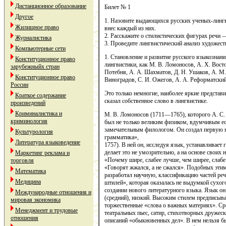
Дистанционное образование
Билет № 1
Другое
1. Назовите выдающихся русских ученых-лингви
Жилищное право
внес каждый из них.
2. Расскажите о стилистических фигурах речи
Журналистика
3. Проведите лингвистический анализ художест
Компьютерные сети
1. Становление и развитие русского языкознан
Конституционное право
лингвистики, как М. В. Ломоносов, А. Х. Восто
зарубежныйх стран
Потебня, А. А. Шахматов, Д. Н. Ушаков, А. М.
Конституционное право
Виноградов, С. И. Ожегов, А. А. Реформатски
России
Это только немногие, наиболее яркие представи
Краткое содержание
сказал собственное слово в лингвистике.
произведений
Криминалистика и
М. В. Ломоносов (1711—1765), которого А. С
криминология
был не только великим физиком, вдумчивым ес
замечательным филологом. Он создал первую 
Культурология
грамматика»,
Литература языковедение
1757). В ней он, исследуя язык, устанавливае
делает это не умозрительно, а на основе свои
Маркетинг реклама и
«Почему шире, слабее лучше, чем ширее, слаб
торговля
«Говорят жжался, а не сжался». Подобных эти
Математика
разработал научную, классификацию частей ре
Медицина
штилей», которая оказалась не выдумкой сухог
создании нового литературного языка. Язык он
Международные отношения и
(средний), низкий. Высоким стилем предписыва
мировая экономика
торжественные «слова о важных материях». Ср
Менеджмент и трудовые
театральных пьес, сатир, стихотворных дружеск
отношения
описаний «обыкновенных дел». В нем нельзя б