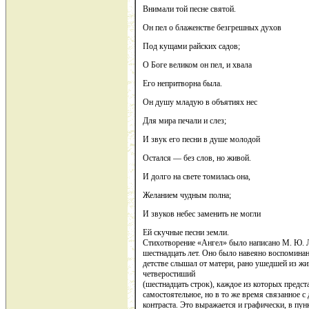
Внимали той песне святой.
Он пел о блаженстве безгрешных духов
Под кущами райских садов;
О Боге великом он пел, и хвала
Его непритворна была.
Он душу младую в объятиях нес
Для мира печали и слез;
И звук его песни в душе молодой
Остался — без слов, но живой.
И долго на свете томилась она,
Желанием чудным полна;
И звуков небес заменить не могли
Ей скучные песни земли.
Стихотворение «Ангел» было написано М. Ю. Л
шестнадцать лет. Оно было навеяно воспоминан
детстве слышал от матери, рано ушедшей из жи
четверостиший
(шестнадцать строк), каждое из которых предс
самостоятельное, но в то же время связанное 
контраста. Это выражается и графически, в пун