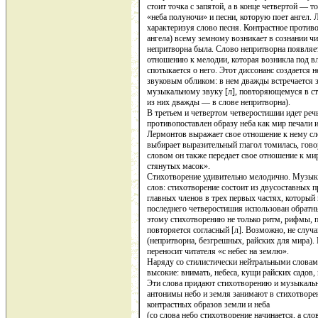
стоит точка с запятой, а в конце четвертой — 
«неба полуночи» и песни, которую поет ангел. 
характеризуя слово песня. Контрастное противо
ангела) всему земному возникает в сознании чи
непритворна была. Слово непритворна появляет
отношению к мелодии, которая возникла под вл
спотыкается о него. Этот диссонанс создается н
звуковым обликом: в нем дважды встречается 
музыкальному звуку [л], повторяющемуся в стих
из них дважды — в слове непритворна).
В третьем и четвертом четверостишии идет речь
противопоставлен образу неба как мир печали и
Лермонтов выражает свое отношение к нему сл
выбирает выразительный глагол томилась, гово
словом он также передает свое отношение к ми
стянутых масок».
Стихотворение удивительно мелодично. Музык
слов: стихотворение состоит из двусоставных
главных членов в трех первых частях, который
последнего четверостишия использован обратн
этому стихотворению не только ритм, рифмы, п
повторяется согласный [л]. Возможно, не случай
(непритворна, безгрешных, райских для мира). 
переносит читателя «с небес на землю».
Наряду со стилистически нейтральными словам
высокие: внимать, небеса, кущи райских садов, 
Эти слова придают стихотворению и музыкально
антонимы небо и земля занимают в стихотворен
контрастных образов земли и неба
(со слова небо стихотворение начинается, а сло