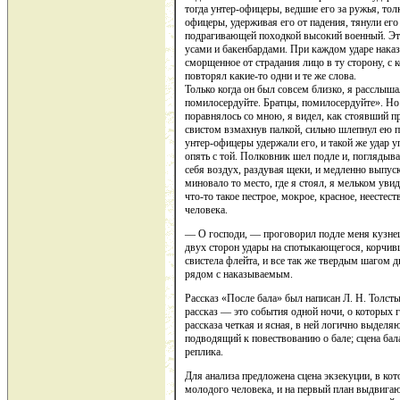
тогда унтер-офицеры, ведшие его за ружья, толк
офицеры, удерживая его от падения, тянули его 
подрагивающей походкой высокий военный. Эт
усами и бакенбардами. При каждом ударе нака
сморщенное от страдания лицо в ту сторону, с к
повторял какие-то одни и те же слова.
Только когда он был совсем близко, я расслыша
помилосердуйте. Братцы, помилосердуйте». Но 
поравнялось со мною, я видел, как стоявший п
свистом взмахнув палкой, сильно шлепнул ею по
унтер-офицеры удержали его, и такой же удар уп
опять с той. Полковник шел подле и, поглядывая
себя воздух, раздувая щеки, и медленно выпус
миновало то место, где я стоял, я мельком ув
что-то такое пестрое, мокрое, красное, неестест
человека.
— О господи, — проговорил подле меня кузнец.
двух сторон удары на спотыкающегося, корчивш
свистела флейта, и все так же твердым шагом д
рядом с наказываемым.
Рассказ «После бала» был написан Л. Н. Толст
рассказ — это события одной ночи, о которых 
рассказа четкая и ясная, в ней логично выделя
подводящий к повествованию о бале; сцена бала
реплика.
Для анализа предложена сцена экзекуции, в кот
молодого человека, и на первый план выдвига