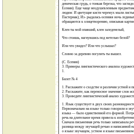
девическая грудь, о тонкая березка, что загляде
Есенин). Еще чаще неодушевленным предметам
людям: И цветущие кисти черемух мыли листь
Пастернак); Из- рыдалась осенняя ночь ледяны
обращаются к олицетворению, описывая карти
Клен ты мой опавший, клен заледенелый,
Что стоишь, нагнувшись под метелью белой?
Или что увидел? Или что услышал?
Словно за деревню погулять ты вышел.
(С. Есенин)
3. Примеры лингвистического анализа художест
1.
Билет № 4
1. Расскажите о сходстве и различии устной и
2. Расскажите, как переносное значение слов и
3. Проведите лингвистический анализ художест
1. Язык существует в двух своих разновидностя
Первоначально на языке только говорили и зв
языка — было единственной его формой. Потреб
речь на длительное время привела к изобретен
Сначала письменная речь только записывала реч
разница между звучащей речью и написанной нас
о языке звучащем, устном и языке письменном