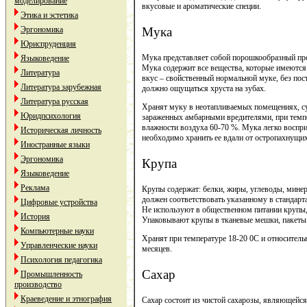
моделирование
вкусовые и ароматические специи.
Этика и эстетика
Мука
Эргономика
Юриспруденция
Мука представляет собой порошкообразный про
Языковедение
Мука содержит все вещества, которые имеются 
Литература
вкус – свойственный нормальной муке, без пос
Литература зарубежная
должно ощущаться хруста на зубах.
Литература русская
Хранят муку в неотапливаемых помещениях, с
Юридпсихология
зараженных амбарными вредителями, при темпе
влажности воздуха 60-70 %. Мука легко воспри
Историческая личность
необходимо хранить ее вдали от остропахнущи
Иностранные языки
Эргономика
Крупа
Языковедение
Реклама
Крупы содержат: белки, жиры, углеводы, мине
должен соответствовать указанному в стандарта
Цифровые устройства
Не используют в общественном питании крупы,
История
Упаковывают крупы в тканевые мешки, пакеты 
Компьютерные науки
Хранят при температуре 18-20 0С и относитель
Управленческие науки
месяцев.
Психология педагогика
Сахар
Промышленность
производство
Краеведение и этнография
Сахар состоит из чистой сахарозы, являющейс