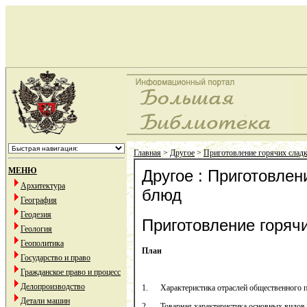
Главная
>
Другое
>
Приготовление горячих слад
МЕНЮ
Другое : Приготовлен
Архитектура
блюд
География
Геодезия
Приготовление горяч
Геология
Геополитика
План
Государство и право
Гражданское право и процесс
Делопроизводство
1. Характеристика отраслей общественного п
Детали машин
2. Товарная характеристика основных видов с