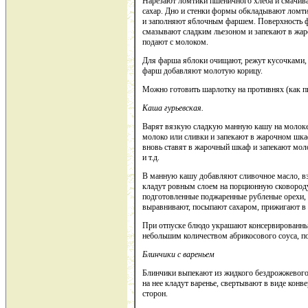
Нарезают ломтики пшеничного хлеба и смачиваю
сахар. Дно и стенки формы обкладывают ломти
и заполняют яблочным фаршем. Поверхность 
смазывают сладким льезоном и запекают в жар
подают с молоком.
Для фарша яблоки очищают, режут кусочками, 
фарш добавляют молотую корицу.
Можно готовить шарлотку на противнях (как п
Каша гурьевская.
Варят вязкую сладкую манную кашу на молоке
молоко или сливки и запекают в жарочном шка
вновь ставят в жарочный шкаф и запекают моло
и т.д.
В манную кашу добавляют сливочное масло, вз
кладут ровным слоем на порционную сковород
подготовленные поджаренные рубленые орехи, 
выравнивают, посыпают сахаром, прижигают в 
При отпуске блюдо украшают консервированны
небольшим количеством абрикосового соуса, 
Блинчики с вареньем
Блинчики выпекают из жидкого бездрожжевого
на нее кладут варенье, свертывают в виде конв
сторон.