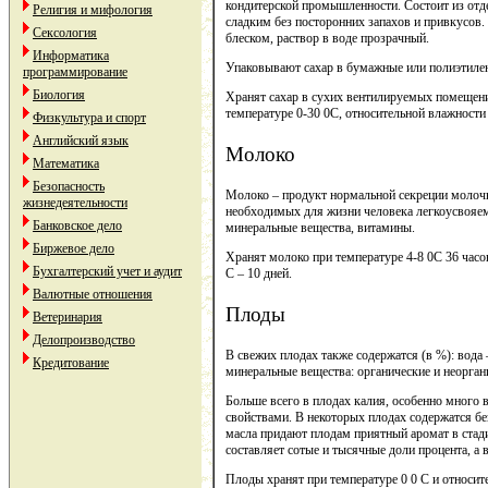
кондитерской промышленности. Состоит из отд
Религия и мифология
сладким без посторонних запахов и привкусов. 
Сексология
блеском, раствор в воде прозрачный.
Информатика
Упаковывают сахар в бумажные или полиэтиле
программирование
Биология
Хранят сахар в сухих вентилируемых помещени
температуре 0-30 0С, относительной влажности
Физкультура и спорт
Английский язык
Молоко
Математика
Безопасность
Молоко – продукт нормальной секреции молоч
жизнедеятельности
необходимых для жизни человека легкоусвояем
Банковское дело
минеральные вещества, витамины.
Биржевое дело
Хранят молоко при температуре 4-8 0С 36 часов
Бухгалтерский учет и аудит
С – 10 дней.
Валютные отношения
Плоды
Ветеринария
Делопроизводство
В свежих плодах также содержатся (в %): вода – 
Кредитование
минеральные вещества: органические и неорган
Больше всего в плодах калия, особенно много
свойствами. В некоторых плодах содержатся бе
масла придают плодам приятный аромат в стад
составляет сотые и тысячные доли процента, а 
Плоды хранят при температуре 0 0 С и относит