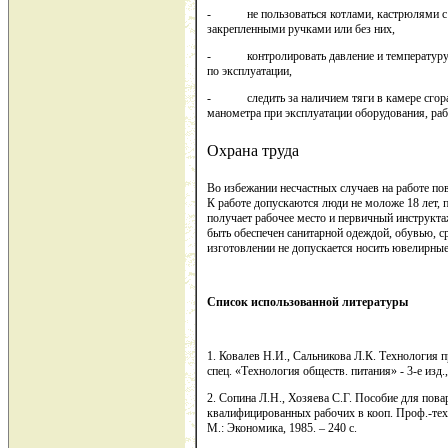
- не пользоваться котлами, кастрюлями с 
закрепленными ручками или без них,
- контролировать давление и температуру в 
по эксплуатации,
- следить за наличием тяги в камере сгоран
манометра при эксплуатации оборудования, ра
Охрана труда
Во избежании несчастных случаев на работе по
К работе допускаются люди не моложе 18 лет, 
получает рабочее место и первичный инструкт
быть обеспечен санитарной одеждой, обувью, 
изготовлении не допускается носить ювелирные
Список использованной литературы
1. Ковалев Н.И., Сальникова Л.К. Технология п
спец. «Технология обществ. питания» - 3-е изд.,
2. Сопина Л.Н., Хозяева С.Г. Пособие для пова
квалифицированных рабочих в кооп. Проф.-техн
М.: Экономика, 1985. – 240 с.