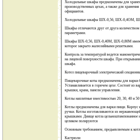
Холодильные шкафы предназначены для хранен
производственных цехах, а также для хранения
официантов.
Холодильные шкафы ШХ-0,56, ШХ-0,4ОМ, Ш
Шкафы отличаются друг от друга количеством
параметрами.
Шкафы ШХ-0,56, ШХ-0,40М, ШХ-0,80М имеют 
которое закрыто жалюзийными решетками.
Контроль за температурой ведется манометрич
на лицевой поверхности шкафа. При открывани
шкафа.
Котел пищеварочный электричесакий секцио
Пищеварочные коты предназначены для варки бу
Устанавливается в горячем цехе. Состоит из ва
крышки, крана, панели управления.
Котлы наплитные вместимостью 20, 30, 40 и 50
Котлы предназначены для варки пищи. Корпус 
ручки. Котлы изготавливаются из нержавеюще
крышками. Днище котла цельноштампованное и
целиком полируются
Основным требованием, предьявляемым к котла
Кастрюли