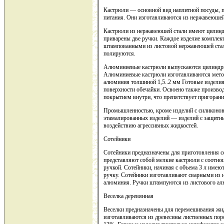
Кастрюли — основной вид наплитной посуды, 
питания. Они изготавливаются из нержавеюшей
Кастрюли из нержавеюшей стали имеют цилинд
приварены две ручки. Каждое изделие комплек
штампованными из листовой нержавеюшей стал
полируются.
Алюминиевые кастрюли выпускаются цилиндрич
Алюминиевые кастрюли изготавливаются мето
алюминия толшиной 1,5..2 мм Готовые издели
поверхности обечайки. Освоено также произв
покрытием внутри, что препятствует пригоран
Промышленностью, кроме изделий с силиконов
этамалированных изделий — изделий с защит
воздействию агрессивных жидкостей.
Сотейники
Сотейники предназначены для приготовления с
представляют собой мелкие кастрюли с соотнош
ручкой. Сотейники, начиная с объема 3 л име
ручку. Сотейники изготавливают сварными из
алюминия. Ручки штампуются из листового а
Веселка деревянная
Веселки предназначены для перемешивания жи
изготавливаются из древесины лиственных пор