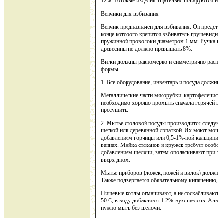
12%. Готовые изделия тщательно шлифуются и 
Венчики для взбивания
Венчик предназначен для взбивания. Он предст
конце которого крепится взбиватель грушеви
пружинной проволоки диаметром 1 мм. Ручка в
древесины не должно превышать 8%.
Витки должны равномерно и симметрично расп
формы.
1. Все оборудование, инвентарь и посуда должн
Металлические части мясорубки, картофелечис
необходимо хорошо промыть сначала горячей в
просушить.
2. Мытье столовой посуды производится след
щеткой или деревянной лопаткой. Их моют моча
добавлением горчицы или 0,5-1%-ной кальцин
ваннах. Мойка стаканов и кружек требует особ
добавлением щелочи, затем ополаскивают при т
вверх дном.
Мытье приборов (ложек, ножей и вилок) должно
Также подвергается обязательному кипячению,
Пищевые котлы отмачивают, а не соскабливают
50 С, в воду добавляют 1-2%-ную щелочь. Алю
нужно мыть без щелочи.