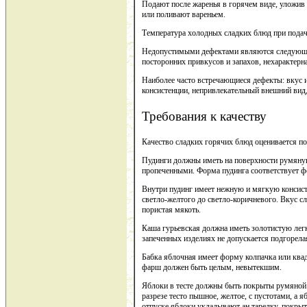
Подают после жаренья в горячем виде, уложив 
или поливают вареньем.
Температура холодных сладких блюд при подач
Недопустимыми дефектами являются следующие
посторонних привкусов и запахов, нехарактерн
Наиболее часто встречающиеся дефекты: вкус 
консистенции, непривлекательный внешний вид,
Требования к качеству
Качество сладких горячих блюд оценивается по 
Пудинги должны иметь на поверхности румян
пропеченными. Форма пудинга соответствует ф
Внутри пудинг имеет нежную и мягкую консист
светло-желтого до светло-коричневого. Вкус сл
пористая мякоть.
Каша гурьевская должна иметь золотистую ле
запеченных изделиях не допускается подгорела
Бабка яблочная имеет форму колпачка или ква
фарш должен быть целым, невытекшим.
Яблоки в тесте должны быть покрыты румяной 
разрезе тесто пышное, желтое, с пустотами, а 
отпуске яблоки укладывают ан тарелку, покры