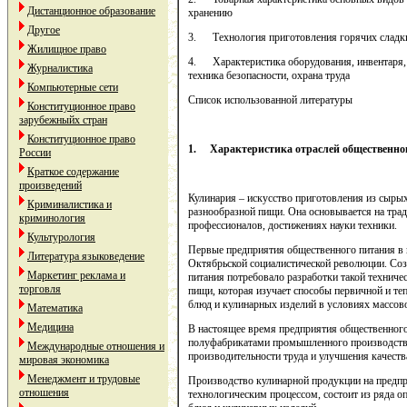
Дистанционное образование
хранению
Другое
3. Технология приготовления горячих сладк
Жилищное право
4. Характеристика оборудования, инвентаря, 
Журналистика
техника безопасности, охрана труда
Компьютерные сети
Список использованной литературы
Конституционное право
зарубежныйх стран
Конституционное право
1.
Характеристика отраслей общественно
России
Краткое содержание
произведений
Кулинария – искусство приготовления из сыры
Криминалистика и
разнообразной пищи. Она основывается на трад
криминология
профессионалов, достижениях науки техники.
Культурология
Первые предприятия общественного питания в 
Литература языковедение
Октябрьской социалистической революции. Со
Маркетинг реклама и
питания потребовало разработки такой техниче
торговля
пищи, которая изучает способы первичной и те
блюд и кулинарных изделий в условиях массов
Математика
Медицина
В настоящее время предприятия общественного
полуфабрикатами промышленного производств
Международные отношения и
производительности труда и улучшения качест
мировая экономика
Менеджмент и трудовые
Производство кулинарной продукции на предп
отношения
технологическим процессом, состоит из ряда о