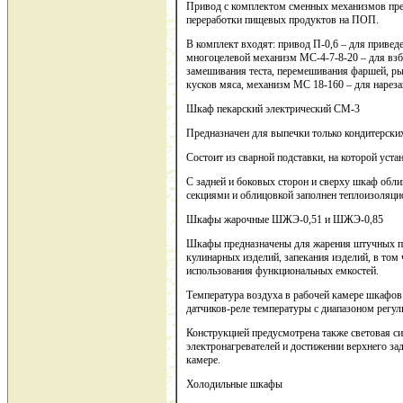
Привод с комплектом сменных механизмов пре
переработки пищевых продуктов на ПОП.
В комплект входят: привод П-0,6 – для привед
многоцелевой механизм МС-4-7-8-20 – для взби
замешивания теста, перемешивания фаршей, р
кусков мяса, механизм МС 18-160 – для нареза
Шкаф пекарский электрический СМ-3
Предназначен для выпечки только кондитерски
Состоит из сварной подставки, на которой уста
С задней и боковых сторон и сверху шкаф об
секциями и облицовкой заполнен теплоизоляц
Шкафы жарочные ШЖЭ-0,51 и ШЖЭ-0,85
Шкафы предназначены для жарения штучных п
кулинарных изделий, запекания изделий, в то
использования функциональных емкостей.
Температура воздуха в рабочей камере шкафо
датчиков-реле температуры с диапазоном регул
Конструкцией предусмотрена также световая с
электронагревателей и достижении верхнего за
камере.
Холодильные шкафы