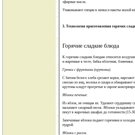
эфирные масла.
Упаковывают специи в пачки и пакеты малой вм
3. Технология приготовления горячих слад
Горячие сладкие блюда
К горячим сладким блюдам относятся воздушны
и жаренные в тесте, бабка яблочная, блинчики.
Гренки с фруктами (крутоны).
С батона белого хлеба срезают корки, нарезаю
смесью из яиц, молока и сахара и обжаривают н
крутоны кладут прогретые в сиропе консервир
Яблоки печеные.
Из яблок, не очищая их. Удаляют сердцевину 
насыпают сахарный песок. Яблоки укладывают 
пекут в жарочных шкафах до готовности (15-30
Запеченные яблоки подают горячими и холодн
пудрой.
Яблоки с рисом.