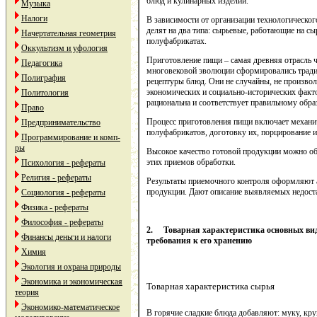
блюд и кулинарных изделий.
Музыка
Налоги
В зависимости от организации технологическог
делят на два типа: сырьевые, работающие на сы
Начертательная геометрия
полуфабрикатах.
Оккультизм и уфология
Приготовление пищи – самая древняя отрасль ч
Педагогика
многовековой эволюции сформировались тради
Полиграфия
рецептуры блюд. Они не случайны, не произво
экономических и социально-исторических факт
Политология
рациональна и соответствует правильному обра
Право
Процесс приготовления пищи включает механи
Предпринимательство
полуфабрикатов, доготовку их, порцирование 
Программирование и комп-
ры
Высокое качество готовой продукции можно об
этих приемов обработки.
Психология - рефераты
Религия - рефераты
Результаты приемочного контроля оформляют а
продукции. Дают описание выявляемых недоста
Социология - рефераты
Физика - рефераты
Философия - рефераты
2.
Товарная характеристика основных ви
Финансы деньги и налоги
требования к его хранению
Химия
Экология и охрана природы
Экономика и экономическая
Товарная характеристика сырья
теория
Экономико-математическое
В горячие сладкие блюда добавляют: муку, круп