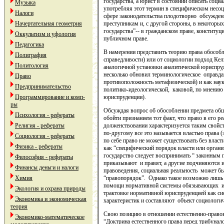
государства, а юрист в состоянии описать социа
Музыка
употребляя этот термин в специфическом несо
Налоги
сфере законодательства плодотворно обсужден
преступникам и, с другой стороны, в некоторы
Начертательная геометрия
государства”-- в гражданском праве, конститу
Оккультизм и уфология
публичном праве.
Педагогика
В намерении представить теорию права обосо
Полиграфия
справедливости) или от социологии подход Кел
Политология
аналогичной установки аналитической юриспруд
несколько обновил терминологическое оправда
Право
противоположность метафизической) и как наук
Предпринимательство
политико-идеологической, каковой, по мнению
юриспруденции).
Программирование и комп-
ры
Обсуждая вопрос об обособлении предмета общ
Психология - рефераты
обойти признанием тот факт, что право в его ре
долженствовании характеризуется таким свойств
Религия - рефераты
по-другому все это называется властью права (з
Социология - рефераты
по себе право не может существовать без власти
Физика - рефераты
как “специфический порядок власти или органи
государство следует воспринимать “ законным
Философия - рефераты
приказывают и правят, а другие подчиняются и
Финансы деньги и налоги
правоведения, социальная реальность может бы
“правопорядок”. Однако такое возможно лишь 
Химия
помощи нормативной системы обязывающих и 
Экология и охрана природы
трактовке нормативной юриспруденцией как с
Экономика и экономическая
характеристик и составляют объект социологи
теория
Свою позицию в отношении естественно-правовы
Экономико-математическое
“Доктрина естественного права перед трибуна