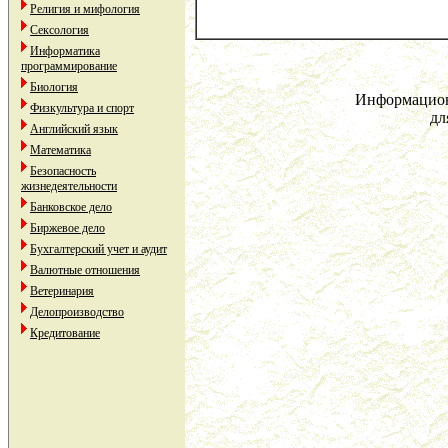
Религия и мифология
Сексология
Информатика
программирование
Биология
Информацион
Физкультура и спорт
дл
Английский язык
Математика
Безопасность
жизнедеятельности
Банковское дело
Биржевое дело
Бухгалтерский учет и аудит
Валютные отношения
Ветеринария
Делопроизводство
Кредитование