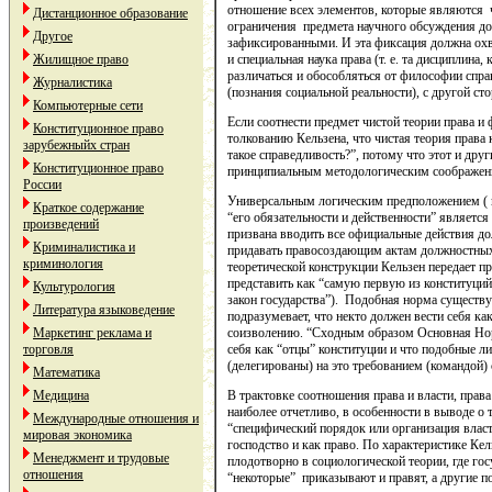
отношение всех элементов, которые являются
Дистанционное образование
ограничения предмета научного обсуждения до
Другое
зафиксированными. И эта фиксация должна ох
и специальная наука права (т. е. та дисциплин
Жилищное право
различаться и обособляться от философии спра
Журналистика
(познания социальной реальности), с другой ст
Компьютерные сети
Если соотнести предмет чистой теории права и 
Конституционное право
толкованию Кельзена, что чистая теория права к
зарубежныйх стран
такое справедливость?”, потому что этот и дру
Конституционное право
принципиальным методологическим соображени
России
Универсальным логическим предположением ( и
Краткое содержание
“его обязательности и действенности” является
произведений
призвана вводить все официальные действия до
Криминалистика и
придавать правосоздающим актам должностных
криминология
теоретической конструкции Кельзен передает 
представить как “самую первую из конституций
Культурология
закон государства”). Подобная норма существу
Литература языковедение
подразумевает, что некто должен вести себя как
соизволению. “Сходным образом Основная Норм
Маркетинг реклама и
себя как “отцы” конституции и что подобные 
торговля
(делегированы) на это требованием (командой)
Математика
В трактовке соотношения права и власти, права
Медицина
наиболее отчетливо, в особенности в выводе о т
Международные отношения и
“специфический порядок или организация власт
мировая экономика
господство и как право. По характеристике Кел
Менеджмент и трудовые
плодотворно в социологической теории, где го
отношения
“некоторые” приказывают и правят, а другие 