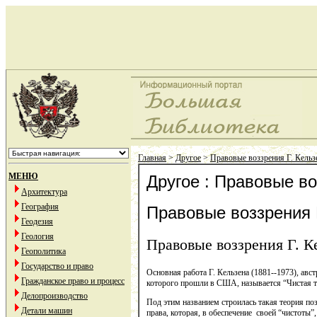
Главная
>
Другое
>
Правовые воззрения Г. Кельз
МЕНЮ
Другое : Правовые во
Архитектура
География
Правовые воззрения 
Геодезия
Геология
Правовые воззрения Г. К
Геополитика
Государство и право
Основная работа Г. Кельзена (1881--1973), ав
Гражданское право и процесс
которого прошли в США, называется “Чистая тео
Делопроизводство
Под этим названием строилась такая теория по
Детали машин
права, которая, в обеспечение своей “чистоты”