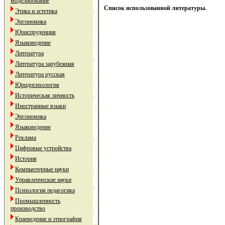
моделирование
Список использованной литературы.
Этика и эстетика
Эргономика
Юриспруденция
Языковедение
Литература
Литература зарубежная
Литература русская
Юридпсихология
Историческая личность
Иностранные языки
Эргономика
Языковедение
Реклама
Цифровые устройства
История
Компьютерные науки
Управленческие науки
Психология педагогика
Промышленность
производство
Краеведение и этнография