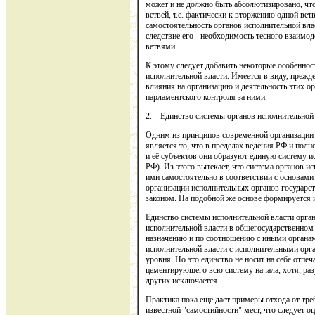
может и не должно быть абсолютизировано, что
ветвей, т.е. фактически к вторжению одной вет
самостоятельность органов исполнительной вла
следствие его - необходимость тесного взаимод
ветвями.
К этому следует добавить некоторые особеннос
исполнительной власти. Имеется в виду, прежд
влияния на организацию и деятельность этих ор
парламентского контроля за ними.
2. Единство системы органов исполнительной 
Одним из принципов современной организации 
является то, что в пределах ведения РФ и по
и её субъектов они образуют единую систему и
РФ). Из этого вытекает, что система органов и
ими самостоятельно в соответствии с основам
организации исполнительных органов государс
законом. На подобной же основе формируется и
Единство системы исполнительной власти орган
исполнительной власти в общегосударственном
назначению и по соотношению с иными органам
исполнительной власти с исполнительными орг
уровня. Но это единство не носит на себе отпе
цементирующего всю систему начала, хотя, раз
других исключается.
Практика пока ещё даёт примеры отхода от тр
известной "самостийности" мест, что следует о