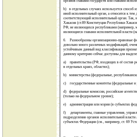
органов главами государств или главами исполн
b) в отдельных случаях используется способ из
иной исполнительный орган, а относится к те
соответствующий исполнительный орган. Так, 
Хакасия (ст.89 Конституции Республики Хакаси
РФ, не являющихся республиками (например, м
являющиеся главами исполнительной власти (на
6. Разнообразны организационно-правовые фо
довольно много различных модификаций, очень 
устойчивым данный вид классификации признат
данному критерию сейчас доступны для выделе
a) правительства (РФ, входящих в её состав р
в отдельных краях, областях);
b) министерства (федеральные, республикански
c) государственные комитеты (федеральные и 
d) федеральные комиссии, российские агентст
(только на федеральном уровне);
e) администрации или мэрии (в субъектах фед
f) департаменты, главные управления, управл
подразделения органов исполнительной власти
субъектах Федерации (см., например, ст. 69 Ус