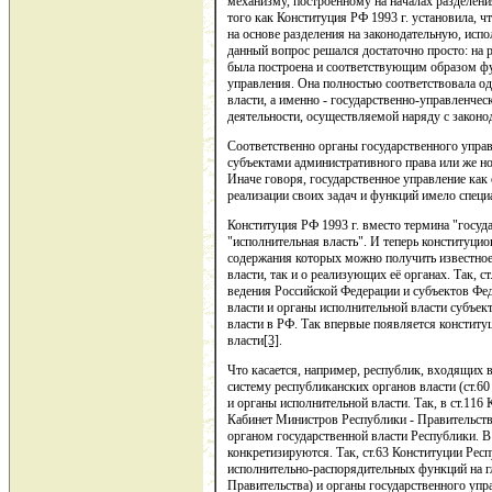
механизму, построенному на началах разделения
того как Конституция РФ 1993 г. установила, ч
на основе разделения на законодательную, исп
данный вопрос решался достаточно просто: на 
была построена и соответствующим образом фу
управления. Она полностью соответствовала о
власти, а именно - государственно-управленче
деятельности, осуществляемой наряду с законо
Соответственно органы государственного управ
субъектами административного права или же н
Иначе говоря, государственное управление как
реализации своих задач и функций имело специ
Конституция РФ 1993 г. вместо термина "госуд
"исполнительная власть". И теперь конституци
содержания которых можно получить известное 
власти, так и о реализующих её органах. Так, с
ведения Российской Федерации и субъектов Фе
власти и органы исполнительной власти субъе
власти в РФ. Так впервые появляется конститу
власти
[3]
.
Что касается, например, республик, входящих 
систему республиканских органов власти (ст.
и органы исполнительной власти. Так, в ст.116
Кабинет Министров Республики - Правительств
органом государственной власти Республики. 
конкретизируются. Так, ст.63 Конституции Рес
исполнительно-распорядительных функций на гл
Правительства) и органы государственного упр