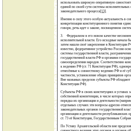
использовать широкую оперативную самостояте
единой по своей сути системы исполнительных 
законодательного процесса
[13]
.
Именно в силу этого особую актуальность в с
конкретизации конституционного понятия един
говоря, речь идет о законе, посвященном систе
3. Федерализм в его новом качестве несомнен
исполнительной власти. Его исходные начала 
затем нашли своё закрепление в Конституции Р
известно, федеративное устройство России осно
системы государственной власти, разграничен
государственной власти РФ и органами государс
самоопределении народов. Соответственно кон
к ведению РФ (ст. 71 Конституции РФ), однов
отнесённые к совместному ведению РФ и её суб
частности, установление общих принципов орга
Вне названых пределов субъекты РФ обладают в
Конституции РФ).
Субъекты РФ в своих конституциях и уставах з
собственной компетенции, в числе которых опр
порядка их организации и деятельности (наприм
отдельных случаях эти вопросы адресно отнес
законодательных органов государственной вла
организации и деятельности республиканских о
ст. 73 её Конституции, Государственным Собра
По Уставу Архангельской области вне пределов
совместного ведения этих органов и органов о