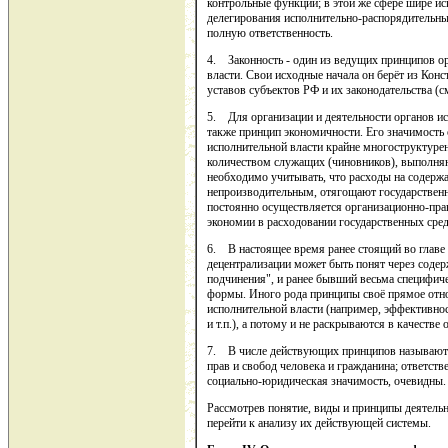
контрольные функции; в этой же сфере шире и
делегирования исполнительно-распорядительны
полную ответственность.
4. Законность - один из ведущих принципов ор
власти. Свои исходные начала он берёт из Кон
уставов субъектов РФ и их законодательства (см
5. Для организации и деятельности органов ис
также принцип экономичности. Его значимость 
исполнительной власти крайне многоструктурен
количеством служащих (чиновников), выполня
необходимо учитывать, что расходы на содержа
непроизводительным, отягощают государственн
постоянно осуществляется организационно-пра
экономии в расходовании государственных сред
6. В настоящее время ранее стоящий во главе 
децентрализации может быть понят через соде
подчинения", и ранее бывший весьма специфиче
формы. Иного рода принципы своё прямое от
исполнительной власти (например, эффективно
и т.п.), а потому и не раскрываются в качеств
7. В числе действующих принципов называются
прав и свобод человека и гражданина; ответств
социально-юридическая значимость, очевидны.
Рассмотрев понятие, виды и принципы деятель
перейти к анализу их действующей системы.