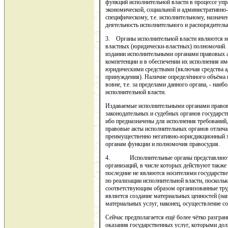
функций исполнительной власти в процессе упр
экономической, социальной и административно
специфическому, т.е. исполнительному, назна
деятельность исполнительного и распорядитель
3. Органы исполнительной власти являются но
властных (юридически-властных) полномочий. 
издании исполнительными органами правовых а
компетенции и в обеспечении их исполнения 
юридическими средствами (включая средства ад
принуждения). Наличие определённого объёма
вовне, т.е. за пределами данного органа, - на
исполнительной власти.
Издаваемые исполнительными органами правов
законодательных и судебных органов государст
ибо предназначены для исполнения требований,
правовые акты исполнительных органов отлича
преимущественно негативно-юрисдикционный х
органам функции и полномочия правосудия.
4. Исполнительные органы представляют с
организаций, в числе которых действуют также
последние не являются носителями государст
по реализации исполнительной власти, поскольк
соответствующим образом организованные тру
является создание материальных ценностей (нап
материальных услуг, наконец, осуществление с
Сейчас предполагается ещё более чётко разгра
оказания государственных услуг, которыми дол