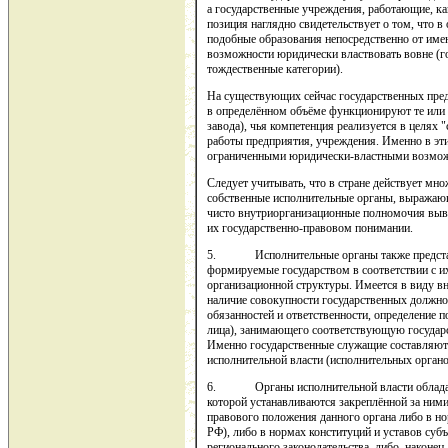
а государственные учреждения, работающие, ка
позиция наглядно свидетельствует о том, что в
подобные образования непосредственно от имен
возможности юридически властвовать вовне (го
тождественные категории).
На существующих сейчас государственных пред
в определённом объёме функционируют те или 
завода), чья компетенция реализуется в целях "
работы предприятия, учреждения. Именно в эти
ограниченными юридически-властными возмож
Следует учитывать, что в стране действует м
собственные исполнительные органы, выражающ
чисто внутриорганизационные полномочия выво
их государственно-правовом понимании.
5. Исполнительные органы также представл
формируемые государством в соответствии с и
организационной структуры. Имеется в виду вн
наличие совокупности государственных должно
обязанностей и ответственности, определение 
лица), занимающего соответствующую государ
Именно государственные служащие составляют 
исполнительной власти (исполнительных органо
6. Органы исполнительной власти обладают
которой устанавливаются закреплённой за ними
правового положения данного органа либо в н
РФ), либо в нормах конституций и уставов суб
регионального законодательства, либо, наконе