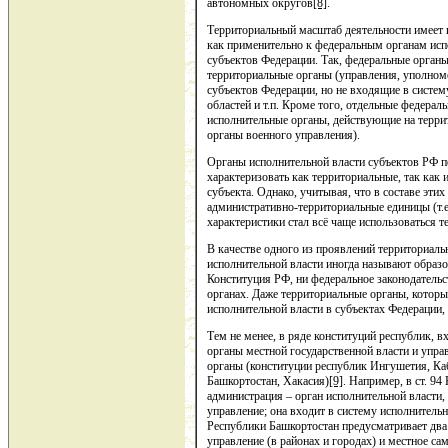
автономных округов
[8]
.
Территориальный масштаб деятельности имеет
как применительно к федеральным органам исп
субъектов Федерации. Так, федеральные органы
территориальные органы (управления, уполномо
субъектов Федерации, но не входящие в систем
областей и т.п. Кроме того, отдельные федера
исполнительные органы, действующие на терри
органы военного управления).
Органы исполнительной власти субъектов РФ п
характеризовать как территориальные, так как
субъекта. Однако, учитывая, что в составе этих
административно-территориальные единицы (т.е
характеристики стал всё чаще использоваться т
В качестве одного из проявлений территориаль
исполнительной власти иногда называют образ
Конституция РФ, ни федеральное законодательс
органах. Даже территориальные органы, котор
исполнительной власти в субъектах Федерации
Тем не менее, в ряде конституций республик, 
органы местной государственной власти и управ
органы (конституции республик Ингушетия, Ка
Башкортостан, Хакасия)
[9]
. Например, в ст. 9
администрация – орган исполнительной власти
управление; она входит в систему исполнитель
Республики Башкортостан предусматривает два 
управление (в районах и городах) и местное с