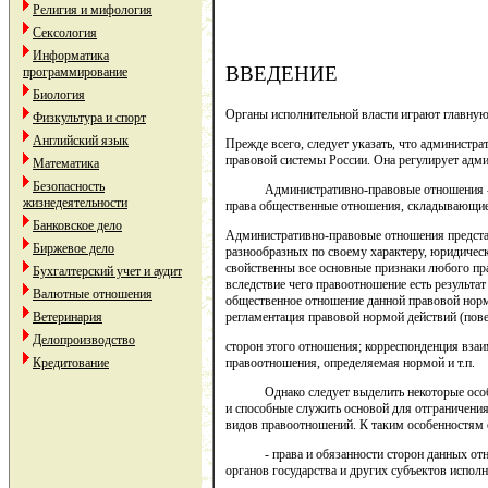
Религия и мифология
Сексология
Информатика
ВВЕДЕНИЕ
программирование
Биология
Органы исполнительной власти играют главную 
Физкультура и спорт
Английский язык
Прежде всего, следует указать, что администра
правовой системы России. Она регулирует адм
Математика
Безопасность
Административно-правовые отношения - эт
жизнедеятельности
права общественные отношения, складывающиес
Банковское дело
Административно-правовые отношения предста
Биржевое дело
разнообразных по своему характеру, юридичес
свойственны все основные признаки любого пр
Бухгалтерский учет и аудит
вследствие чего правоотношение есть результа
Валютные отношения
общественное отношение данной правовой но
Ветеринария
регламентация правовой нормой действий (пове
Делопроизводство
сторон этого отношения; корреспонденция взаи
Кредитование
правоотношения, определяемая нормой и т.п.
Однако следует выделить некоторые особен
и способные служить основой для отграничени
видов правоотношений. К таким особенностям 
- права и обязанности сторон данных отно
органов государства и других субъектов исполн