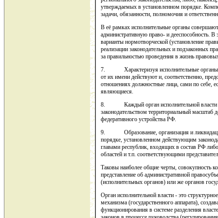
утверждаемых в установленном порядке. Компе
задачи, обязанности, полномочия и ответственн
В её рамках исполнительные органы совершаю
административную право- и дееспособность. В
варианты нормотворческой (установление прави
реализации законодательных и подзаконных пр
за правильностью проведения в жизнь правовы
7. Характеризуя исполнительные органы в 
от их имени действуют и, соответственно, пре
отношениях должностные лица, сами по себе, е
являющиеся.
8. Каждый орган исполнительной власти и
законодательством территориальный масштаб 
федеративного устройства РФ.
9. Образование, организация и ликвидация
порядке, установленном действующим законода
главами республик, входящих в состав РФ либо
областей и т.п. соответствующими представите
Таковы наиболее общие черты, совокупность к
представление об административной правосубъ
(исполнительных органов) или же органов госу
Орган исполнительной власти - это структурно
механизма (государственного аппарата), созда
функционирования в системе разделения власте
законов в процессе руководства (регулировани