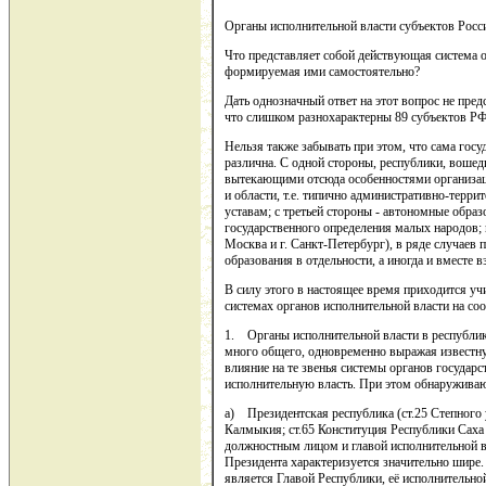
Органы исполнительной власти субъектов Росс
Что представляет собой действующая система о
формируемая ими самостоятельно?
Дать однозначный ответ на этот вопрос не пред
что слишком разнохарактерны 89 субъектов РФ
Нельзя также забывать при этом, что сама гос
различна. С одной стороны, республики, вошед
вытекающими отсюда особенностями организаци
и области, т.е. типично административно-терр
уставам; с третьей стороны - автономные образ
государственного определения малых народов; в
Москва и г. Санкт-Петербург), в ряде случаев
образования в отдельности, а иногда и вместе в
В силу этого в настоящее время приходится у
системах органов исполнительной власти на с
1. Органы исполнительной власти в республик
много общего, одновременно выражая известн
влияние на те звенья системы органов государс
исполнительную власть. При этом обнаружива
a) Президентская республика (ст.25 Степного
Калмыкия; ст.65 Конституция Республики Саха
должностным лицом и главой исполнительной вл
Президента характеризуется значительно шире
является Главой Республики, её исполнительно