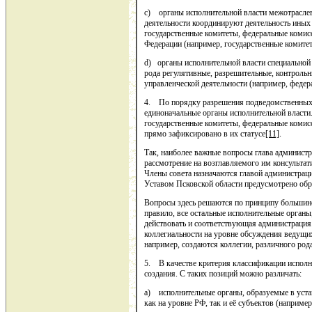
c) органы исполнительной власти межотраслев
деятельности координируют деятельность иных 
государственные комитеты, федеральные комисс
Федерации (например, государственные комитет
d) органы исполнительной власти специальной
рода регулятивные, разрешительные, контроль
управленческой деятельности (например, федер
4. По порядку разрешения подведомственных 
единоначальные органы исполнительной власти.
государственные комитеты, федеральные комисс
прямо зафиксировано в их статусе
[11]
.
Так, наиболее важные вопросы глава администр
рассмотрение на возглавляемого им консультат
Члены совета назначаются главой администрации
Уставом Псковской области предусмотрено обра
Вопросы здесь решаются по принципу большин
правило, все остальные исполнительные органы
действовать и соответствующая администрация.
коллегиальности на уровне обсуждения ведущих
например, создаются коллегии, различного род
5. В качестве критерия классификации исполн
создания. С таких позиций можно различать:
a) исполнительные органы, образуемые в уста
как на уровне РФ, так и её субъектов (наприме