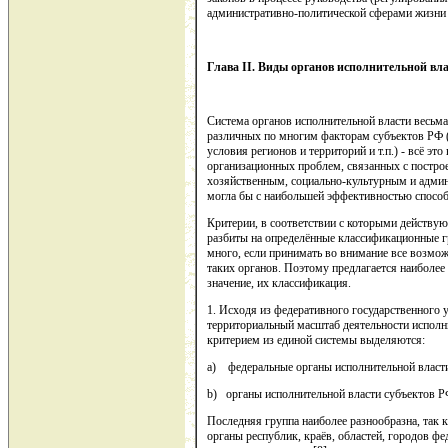
административно-политической сферами жизни
Глава
II
. Виды органов исполнительной вл
Система органов исполнительной власти весьма
различных по многим факторам субъектов РФ (
условия регионов и территорий и т.п.) - всё эт
организационных проблем, связанных с постро
хозяйственным, социально-культурным и админ
могла бы с наибольшей эффективностью спосо
Критерии, в соответствии с которыми действу
разбиты на определённые классификационные г
много, если принимать во внимание все возмож
таких органов. Поэтому предлагается наиболее
значение, их классификация.
1. Исходя из федеративного государственного 
территориальный масштаб деятельности исполн
критерием из единой системы выделяются:
a) федеральные органы исполнительной власт
b) органы исполнительной власти субъектов Р
Последняя группа наиболее разнообразна, так 
органы республик, краёв, областей, городов фе