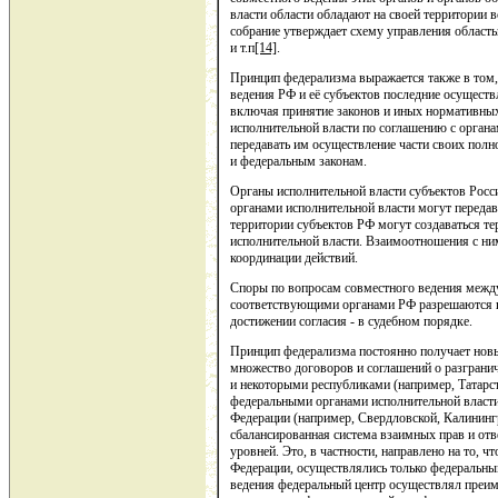
власти области обладают на своей территории вс
собрание утверждает схему управления област
и т.п
[14]
.
Принцип федерализма выражается также в том,
ведения РФ и её субъектов последние осуществ
включая принятие законов и иных нормативны
исполнительной власти по соглашению с орган
передавать им осуществление части своих полн
и федеральным законам.
Органы исполнительной власти субъектов Росс
органами исполнительной власти могут передав
территории субъектов РФ могут создаваться т
исполнительной власти. Взаимоотношения с ни
координации действий.
Споры по вопросам совместного ведения между
соответствующими органами РФ разрешаются по
достижении согласия - в судебном порядке.
Принцип федерализма постоянно получает новы
множество договоров и соглашений о разгран
и некоторыми республиками (например, Татарст
федеральными органами исполнительной власти
Федерации (например, Свердловской, Калининг
сбалансированная система взаимных прав и отв
уровней. Это, в частности, направлено на то, 
Федерации, осуществлялись только федеральны
ведения федеральный центр осуществлял преи