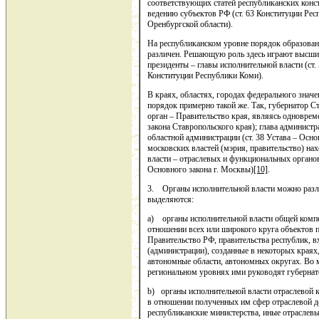
соответствующих статей республиканских консти
ведению субъектов РФ (ст. 63 Конституции Респ
Оренбургской области).
На республиканском уровне порядок образован
различен. Решающую роль здесь играют высшие
президенты – главы исполнительной власти (ст.
Конституции Республики Коми).
В краях, областях, городах федерального знач
порядок примерно такой же. Так, губернатор 
орган – Правительство края, являясь одновреме
закона Ставропольского края); глава админист
областной администрации (ст. 38 Устава – Основ
московских властей (мэрия, правительство) н
власти – отраслевых и функциональных органов 
Основного закона г. Москвы)
[10]
.
3. Органы исполнительной власти можно разли
выделяются:
a) органы исполнительной власти общей комп
отношении всех или широкого круга объектов п
Правительство РФ, правительства республик, в
(администрации), созданные в некоторых краях,
автономные области, автономных округах. Во 
региональном уровнях ими руководят губернат
b) органы исполнительной власти отраслевой 
в отношении полученных им сфер отраслевой де
республиканские министерства, иные отраслев