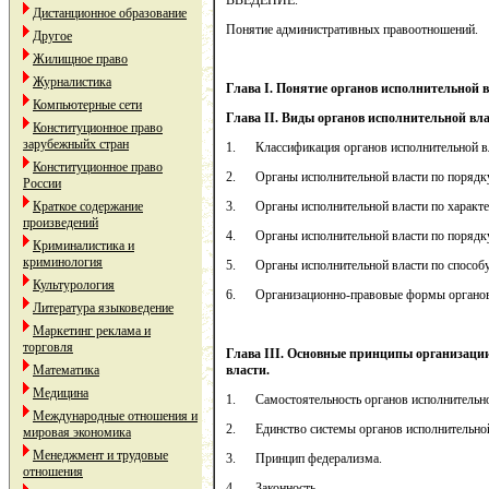
ВВЕДЕНИЕ.
Дистанционное образование
Понятие административных правоотношений.
Другое
Жилищное право
Журналистика
Глава
I
. Понятие органов исполнительной в
Компьютерные сети
Глава
II
. Виды органов исполнительной вл
Конституционное право
зарубежныйх стран
1. Классификация органов исполнительной вл
Конституционное право
2. Органы исполнительной власти по порядку
России
Краткое содержание
3. Органы исполнительной власти по характе
произведений
4. Органы исполнительной власти по порядку
Криминалистика и
криминология
5. Органы исполнительной власти по способу
Культурология
6. Организационно-правовые формы органов 
Литература языковедение
Маркетинг реклама и
торговля
Глава
III
. Основные принципы организации
Математика
власти.
Медицина
1. Самостоятельность органов исполнительно
Международные отношения и
2. Единство системы органов исполнительной
мировая экономика
Менеджмент и трудовые
3. Принцип федерализма.
отношения
4. Законность.