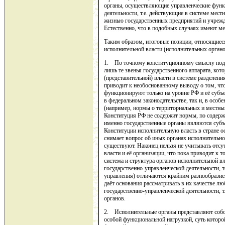
органы, осуществляющие управленческие функц
деятельности, т.е. действующие в системе мест
жизнью государственных предприятий и учрежд
Естественно, что в подобных случаях имеют м
Таким образом, итоговые позиции, относящиес
исполнительной власти (исполнительных орган
1. По точному конституционному смыслу под 
лишь те звенья государственного аппарата, ко
(представительной) власти в системе разделен
приводит к необоснованному выводу о том, чт
функционируют только на уровне РФ и её субъ
в федеральном законодательстве, так и, в особ
(например, нормы о территориальных и местны
Конституция РФ не содержит нормы, по содерж
именно государственные органы являются субъе
Конституции исполнительную власть в стране о
снимает вопрос об иных органах исполнительной
существуют. Наконец нельзя не учитывать отсу
власти и её организации, что пока приводит к 
система и структура органов исполнительной в
государственно-управленческой деятельности, 
управления) отличаются крайним разнообразие
даёт основания рассматривать в их качестве 
государственно-управленческой деятельности, т
органов.
2. Исполнительные органы представляют собой
особой функциональной нагрузкой, суть которо