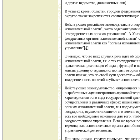
и другие ведомства, должностных лиц).
В уставах краёв, областей, городов федеральн
округов также закрепляются соответствующие 
Действующее российское законодательство, на
исполнительной власти", часто содержит упоми
"государственных органах управления". А Ука
федеральных органов исполнительной власти" ст
исполнительной власти как "органы исполните
управление"
[4]
.
Очевидно, что во всех случаях речь идёт об о
исполнительной власти, т.е. о тех государстве
практическая реализация её задач, функций и
конституционную терминологию, мы говорим в
власти или же, что по своей сути адекватно – 
тождественность понятий «субъект исполнитель
Действующее законодательство, опирающееся н
выработанных административно-правовой теори
характеристики того вида государственной деят
осуществления в различных сферах нашей жизни
органах исполнительной власти, мы подразумев
государства, осуществляющие от его имени гос
есть все необходимые основания для того, чтоб
государственного управления. В то же время в
термина, как исполнительные органы для обозн
управленческой деятельности.
При этом, однако, следует учитывать, что исп