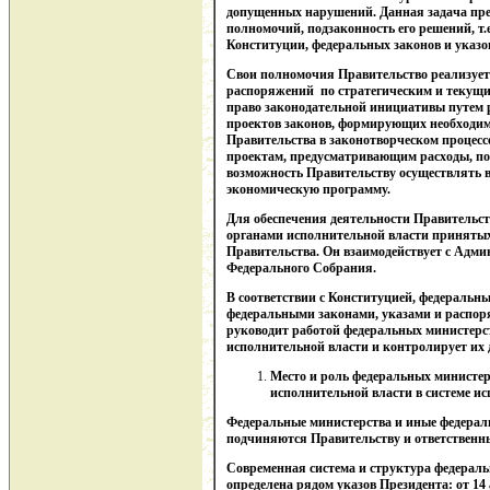
допущенных нарушений. Данная задача пред
полномочий, подзаконность его решений, т.е
Конституции, федеральных законов и указо
Свои полномочия Правительство реализует
распоряжений по стратегическим и текущи
право законодательной инициативы путем р
проектов законов, формирующих необходим
Правительства в законотворческом процессе
проектам, предусматривающим расходы, по
возможность Правительству осуществлять 
экономическую программу.
Для обеспечения деятельности Правительс
органами исполнительной власти приняты
Правительства. Он взаимодействует с Адми
Федерального Собрания.
В соответствии с Конституцией, федераль
федеральными законами, указами и распо
руководит работой федеральных министерс
исполнительной власти и контролирует их 
Место и роль федеральных министер
исполнительной власти в системе ис
Федеральные министерства и иные федерал
подчиняются Правительству и ответственны
Современная система и структура федерал
определена рядом указов Президента: от 14 