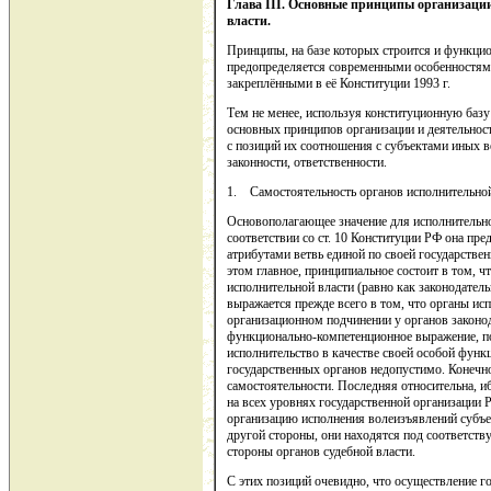
Глава
III
. Основные принципы организации
власти.
Принципы, на базе которых строится и функцио
предопределяется современными особенностями
закреплёнными в её Конституции 1993 г.
Тем не менее, используя конституционную базу
основных принципов организации и деятельнос
с позиций их соотношения с субъектами иных в
законности, ответственности.
1. Самостоятельность органов исполнительной
Основополагающее значение для исполнительной
соответствии со ст. 10 Конституции РФ она п
атрибутами ветвь единой по своей государстве
этом главное, принципиальное состоит в том, ч
исполнительной власти (равно как законодател
выражается прежде всего в том, что органы исп
организационном подчинении у органов законод
функционально-компетенционное выражение, п
исполнительство в качестве своей особой функ
государственных органов недопустимо. Конечно
самостоятельности. Последняя относительна, и
на всех уровнях государственной организации 
организацию исполнения волеизъявлений субъек
другой стороны, они находятся под соответст
стороны органов судебной власти.
С этих позиций очевидно, что осуществление го