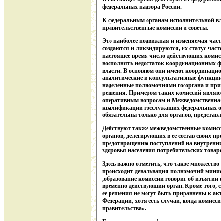
федеральных надзора России.
К федеральным органам исполнительной вл
правительственные комиссии и советы.
Это наиболее подвижная и изменяемая час
создаются и ликвидируются, их статус часто
настоящее время число действующих комис
восполнять недостаток координационных 
власти. В основном они имеют координаци
аналитические и консультативные функции
наделенные полномочиями госоргана и при
решения. Примером таких комиссий являю
оперативным вопросам и Межведомственна
квалификации госслужащих федеральных о
обязательны только для органов, представл
Действуют также межведомственные комисс
органов, делегирующих в ее состав своих п
предотвращению поступлений на внутренни
здоровья населения потребительских товар
Здесь важно отметить, что такое множество 
происходит девальвация полномочий минист
,образование комиссии говорит об изъятии 
временно действующий орган. Кроме того, 
ее решения не могут быть приравнены к ак
Федерации, хотя есть случаи, когда комис
правительства».