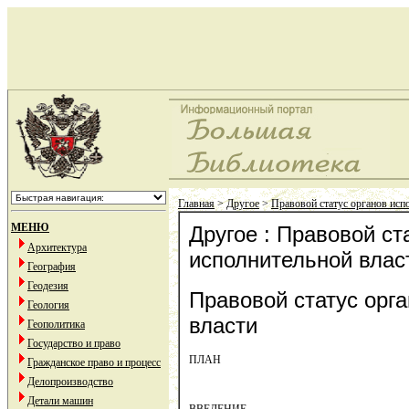
Главная
>
Другое
>
Правовой статус органов исп
МЕНЮ
Другое : Правовой ст
Архитектура
исполнительной влас
География
Геодезия
Правовой статус орг
Геология
власти
Геополитика
Государство и право
ПЛАН
Гражданское право и процесс
Делопроизводство
Детали машин