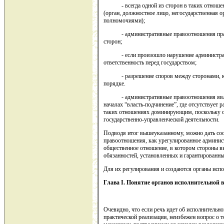
- всегда одной из сторон в таких отношени
(орган, должностное лицо, негосударственная 
полномочиями);
- административные правоотношения практи
сторон;
- если произошло нарушение административ
ответственность перед государством;
- разрешение споров между сторонами, как
порядке.
- административные правоотношения являю
началах “власть-подчинение”, где отсутствует 
таких отношениях доминирующим, поскольку 
государственно-управленческой деятельности.
Подводя итог вышеуказанному, можно дать со
правоотношения, как урегулированное админис
общественное отношение, в котором стороны в
обязанностей, установленных и гарантированн
Для их регулирования и создаются органы испо
Глава
I
. Понятие органов исполнительной в
Очевидно, что если речь идет об исполнительно
практической реализации, неизбежен вопрос о 