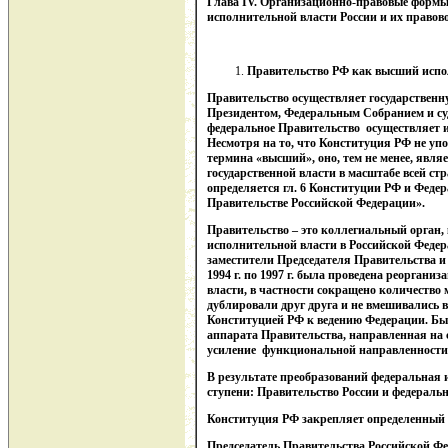
Глава
IV
. Организационно-правовые формы
исполнительной власти России и их правово
Правительство РФ как высший испол
Правительство осуществляет государственн
Президентом, Федеральным Собранием и суд
федеральное Правительство осуществляет 
Несмотря на то, что Конституция РФ не уп
термина «высший», оно, тем не менее, яв
государственной власти в масштабе всей с
определяется гл. 6 Конституции РФ и Феде
Правительстве Российской Федерации».
Правительство – это коллегиальный орган,
исполнительной власти в Российской Федера
заместители Председателя Правительства и
1994 г. по 1997 г. была проведена реорган
власти, в частности сокращено количество м
дублировали друг друга и не вмешивались 
Конституцией РФ к ведению Федерации. Бы
аппарата Правительства, направленная на 
усиление функциональной направленности
В результате преобразований федеральная 
ступени: Правительство России и федераль
Конституция РФ закрепляет определенный
Председатель Правительства Российской Ф