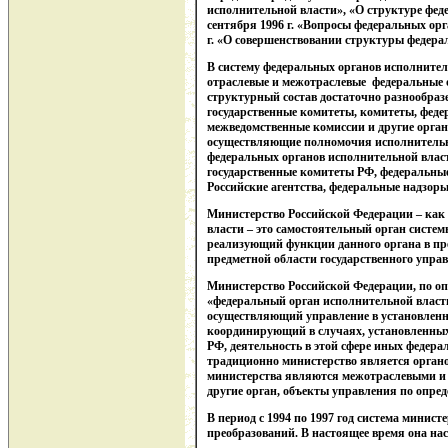
исполнительной власти», «О структуре фед
сентября 1996 г. «Вопросы федеральных орг
г. «О совершенствовании структуры федера
В систему федеральных органов исполнител
отраслевые и межотраслевые федеральные 
структурный состав достаточно разнообраз
государственные комитеты, комитеты, феде
межведомственные комиссии и другие орган
осуществляющие полномочия исполнительно
федеральных органов исполнительной влас
государственные комитеты РФ, федеральны
Российские агентства, федеральные надзоры
Министерство Российской Федерации – как
власти – это самостоятельный орган систе
реализующий функции данного органа в пр
предметной области государственного управл
Министерство Российской Федерации, по опре
«федеральный орган исполнительной власт
осуществляющий управление в установленно
координирующий в случаях, установленных
РФ, деятельность в этой сфере иных федер
традиционно министерство является органо
министерства являются межотраслевыми и 
другие орган, объекты управления по опре
В период с 1994 по 1997 год система минис
преобразований. В настоящее время она на