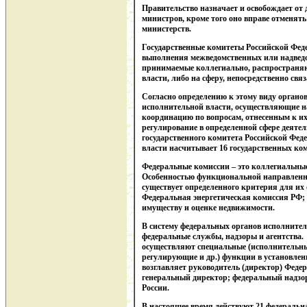
Правительство назначает и освобождает от
министров, кроме того оно вправе отменять
министерств.
Государственные комитеты Российской Фед
выполнения межведомственных или надвед
принимаемые коллегиально, распространяю
власти, либо на сферу, непосредственно св
Согласно определению к этому виду органо
исполнительной власти, осуществляющие н
координацию по вопросам, отнесенным к их
регулирование в определенной сфере деятел
государственного комитета Российской Фе
власти насчитывает 16 государственных ком
Федеральные комиссии – это коллегиальны
Особенностью функциональной направленнос
существует определенного критерия для их
Федеральная энергетическая комиссия РФ;
имуществу и оценке недвижимости.
В систему федеральных органов исполнител
федеральные службы, надзоры и агентства.
осуществляют специальные (исполнительны
регулирующие и др.) функции в установлен
возглавляет руководитель (директор) Федер
генеральный директор; федеральный надзор
России.
В настоящее время действуют 21 федеральна