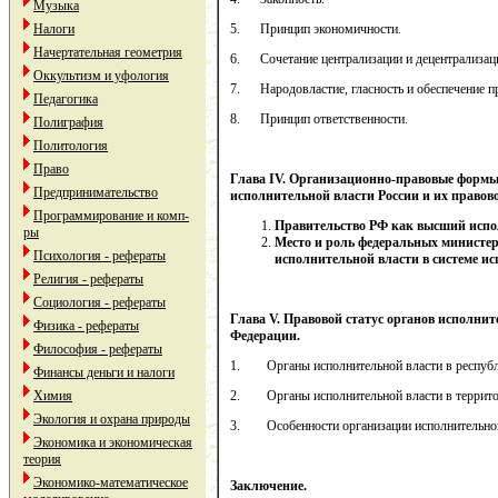
Музыка
Налоги
5. Принцип экономичности.
Начертательная геометрия
6. Сочетание централизации и децентрализац
Оккультизм и уфология
7. Народовластие, гласность и обеспечение п
Педагогика
8. Принцип ответственности.
Полиграфия
Политология
Право
Глава
IV
. Организационно-правовые формы
Предпринимательство
исполнительной власти России и их правово
Программирование и комп-
Правительство РФ как высший испол
ры
Место и роль федеральных министер
Психология - рефераты
исполнительной власти в системе ис
Религия - рефераты
Социология - рефераты
Глава
V
. Правовой статус органов исполнит
Физика - рефераты
Федерации.
Философия - рефераты
1. Органы исполнительной власти в республи
Финансы деньги и налоги
Химия
2. Органы исполнительной власти в террито
Экология и охрана природы
3. Особенности организации исполнительной 
Экономика и экономическая
теория
Экономико-математическое
Заключение.