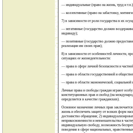
— индивидуальные (право на жизнь, труд и т.п.)
— коллективные (право на забастовку, митинги 
7) в зависимости от роли государства в их осу
— негативные (государство должно воздержива
индивиду);
— позитивные (государство должно предоставит
реализации им своих прав);
8) в зависимости от особенностей личности, п
ситуациях ее жизнедеятельности:
— права в сфере личной безопасности и частно
— права в области государственной и обществе
— права в области экономической, социальной 
Личные права и свободы граждан играют особу
конституционных прав и свобод (на междунаро
определяется в качестве гражданских).
Основное назначение личных прав заключается 
жизнь и обеспечить защиту от всяких форм на
достоинство обращения; 2) индивидуализироват
неприкосновенности и невмешательства в частн
индивидуальную свободу, возможность беспре
поведения в сфере национальных, нравственных