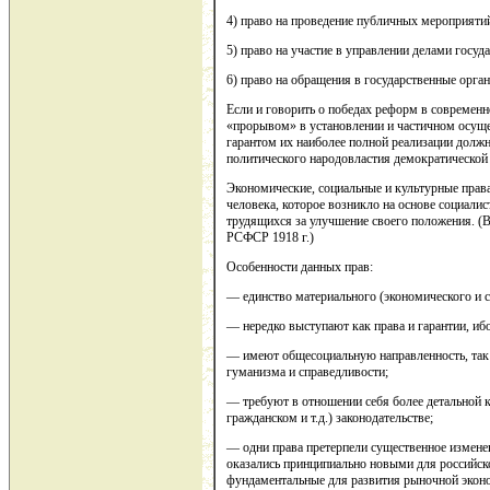
4) право на проведение публичных мероприятий 
5) право на участие в управлении делами государ
6) право на обращения в государственные орган
Если и говорить о победах реформ в современн
«прорывом» в установлении и частичном осуще
гарантом их наиболее полной реализации долж
политического народовластия демократической 
Экономические, социальные и культурные права
человека, которое возникло на основе социалис
трудящихся за улучшение своего положения. (
РСФСР 1918 г.)
Особенности данных прав:
— единство материального (экономического и 
— нередко выступают как права и гарантии, иб
— имеют общесоциальную направленность, так
гуманизма и справедливости;
— требуют в отношении себя более детальной 
гражданском и т.д.) законодательстве;
— одни права претерпели существенное изменение
оказались принципиально новыми для российско
фундаментальные для развития рыночной эконо