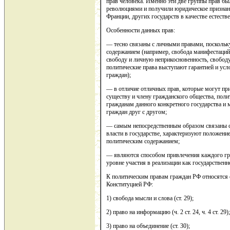
прав человека. Именно эти две группы прав 
революциями и получили юридическое признан
Франции, других государств в качестве естест
Особенности данных прав:
— тесно связаны с личными правами, поскольк
содержанием (например, свобода манифестаций
свободу и личную неприкосновенность, свободу 
политические права выступают гарантией и усл
граждан);
— в отличие отличных прав, которые могут пр
существу и члену гражданского общества, полит
гражданам данного конкретного государства и 
граждан друг с другом;
— самым непосредственным образом связаны с
власти в государстве, характеризуют положени
политическим содержанием;
— являются способом привлечения каждого гр
уровне участия в реализации как государственн
К политическим правам граждан РФ относятся 
Конституцией РФ:
1) свобода мысли и слова (ст. 29);
2) право на информацию (ч. 2 ст. 24, ч. 4 ст. 29);
3) право на объединение (ст. 30);