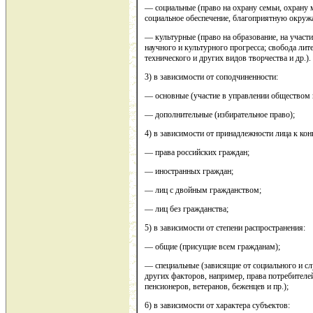
— социальные (право на охрану семьи, охрану м
социальное обеспечение, благоприятную окруж
— культурные (право на образование, на участи
научного и культурного прогресса; свобода лит
технического и других видов творчества и др.).
3) в зависимости от соподчиненности:
— основные (участие в управлении обществом 
— дополнительные (избирательное право);
4) в зависимости от принадлежности лица к кон
— права российских граждан;
— иностранных граждан;
— лиц с двойным гражданством;
— лиц без гражданства;
5) в зависимости от степени распространения:
— общие (присущие всем гражданам);
— специальные (зависящие от социального и сл
других факторов, например, права потребител
пенсионеров, ветеранов, беженцев и пр.);
6) в зависимости от характера субъектов: