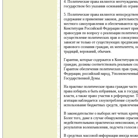
4. Политические права являются неотчуждаемы
государством без указания оснований их огран
5. Политические права являются непосредстве
содержание и применение законов, деятельность
местного самоуправления и обеспечиваются пра
Конституция Российской Федерации может прим
правосудия по вопросу о реализации политичес
осуществление политических прав и совокупно
зависит не только от существующих предписани
правового сознания граждан, их менталитета, 
традиций, верований, обычаев.
Гарантии, которые содержатся в Конституции п
граждан, должны соответствовать реальным со
Гарантом обеспечения политических прав граж
Федерации, российский народ, Уполномоченный
Государственной Думы.
На практике политические права граждан часто
права избирать и быть избранным, как в госуда
власти, а также право участия в референдуме.
агитации наблюдается злоупотребление служеб
использование бюджетных средств, привлечени
В законодательстве о выборах нет четких крит
Более того, даже в случае обнаружения серьез
недействительными практически невозможно, е
результатов волеизъявления, подсчета голосов 
В средствах массовой информации иногда можн