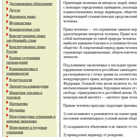
Ориентация политики на интересы людей, живу
Дистанционное образование
с помощью определенных принципов, воплоща
Другое
взаимоотношениях между индивидом, общество
конкретизацией гуманистических представлени
Жилищное право
человека.
Журналистика
Права человека — это охраняемая законом мер
Компьютерные сети
удовлетворение интересов человека. Права че
Конституционное право
собой вытекающие из самой природы человека
зарубежныйх стран
наиболее важными благами и условиями безопа
Конституционное право
обществе. В современный период права челове
России
отражающее наднациональные, общечеловечески
личности.
Краткое содержание
произведений
Под влиянием заключенных в последнее время
Криминалистика и
кардинально изменилось российское законодате
криминология
рассматриваются с точки зрения их соответст
международного права, которые являются сост
Культурология
Федерации. Основой этих актов является то, ч
Литература языковедение
неотъемлемыми правами, берущими начало от 
свободе, справедливости и достойной жизни. По
Маркетинг реклама и
межотраслевой институт — институт прав чело
торговля
Математика
Правам человека присущи следующие признаки
Медицина
1) они возникают и развиваются на основе при
Международные отношения и
постоянно изменяющихся условий жизни общес
мировая экономика
2) складываются объективно и не зависят от го
Менеджмент и трудовые
отношения
3) принадлежат индивиду от рождения;