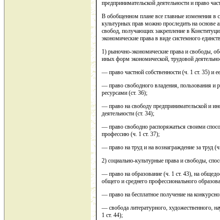
предпринимательской деятельности и право час
В обобщенном плане все главные изменения в 
культурных прав можно проследить на основе 
свобод, получающих закрепление в Конституции
экономические права в виде системного единст
1) рыночно-экономические права и свободы, о
иных форм экономической, трудовой деятельно
— право частной собственности (ч. 1 ст. 35) и ее
— право свободного владения, пользования и
ресурсами (ст. 36);
— право на свободу предпринимательской и ин
деятельности (ст. 34);
— право свободно распоряжаться своими способ
профессию (ч. 1 ст. 37);
— право на труд и на вознаграждение за труд (ч. 
2) социально-культурные права и свободы, сп
— право на образование (ч. 1 ст. 43), на обще
общего и среднего профессионального образовани
— право на бесплатное получение на конкурсной
— свобода литературного, художественного, нау
1 ст. 44);