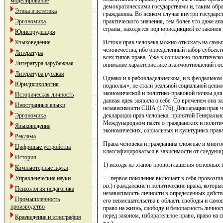
моделирование
демократическими государствами и, таким обра
Этика и эстетика
гражданина. Во всяком случае внутри государст
практического значения, тем более что даже а
Эргономика
страны, находятся под юрисдикцией ее законов
Юриспруденция
Истоки прав человека можно отыскать на самых
Языковедение
человечества, ибо определенный набор субъект
Литература
всех типов права. Уже в социально-политическ
Литература зарубежная
внимание характеристике взаимоотношений госу
Литература русская
Однако и в рабовладельческом, и в феодальном
Юридпсихология
подполья», не стали реальной социальной ценно
экономической и политико-правовой почвы для
Историческая личность
данная идея заявила о себе. Со временем она 
Иностранные языки
независимости США (1776); Декларации прав ч
декларации прав человека, принятой Генеральн
Эргономика
Международном пакте о гражданских и политич
Языковедение
экономических, социальных и культурных правах 
Реклама
Права человека и гражданина сложные и много
Цифровые устройства
классифицироваться в зависимости от следующ
История
1) исходя из этапов провозглашения основных 
Компьютерные науки
— первое поколение включает в себя провоз
Управленческие науки
вв.) гражданские и политические права, котор
Психология педагогика
независимость личности в определенных действ
Промышленность
его невмешательства в область свободы и само
производство
право на жизнь, свободу и безопасность личнос
перед законом, избирательное право, право на 
Краеведение и этнография
т.д.);