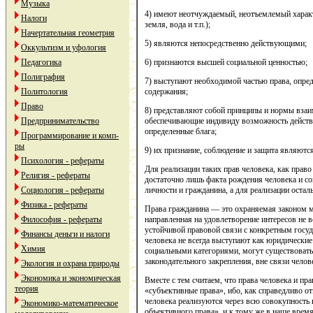
Музыка
4) имеют неотчуждаемый, неотъемлемый характе
Налоги
земля, вода и т.п.);
Начертательная геометрия
5) являются непосредственно действующими;
Оккультизм и уфология
6) признаются высшей социальной ценностью;
Педагогика
Полиграфия
7) выступают необходимой частью права, опре
содержания;
Политология
Право
8) представляют собой принципы и нормы вза
обеспечивающие индивиду возможность действ
Предпринимательство
определенные блага;
Программирование и комп-
ры
9) их признание, соблюдение и защита являютс
Психология - рефераты
Для реализации таких прав человека, как право
Религия - рефераты
достаточно лишь факта рождения человека и со
личности и гражданина, а для реализации остал
Социология - рефераты
Физика - рефераты
Права гражданина — это охраняемая законом 
направленная на удовлетворение интересов не в
Философия - рефераты
устойчивой правовой связи с конкретным госуд
Финансы деньги и налоги
человека не всегда выступают как юридические
Химия
социальными категориями, могут существовать 
законодательного закрепления, вне связи челов
Экология и охрана природы
Экономика и экономическая
Вместе с тем считаем, что права человека и п
теория
«субъективные права», ибо, как справедливо о
человека реализуются через всю совокупность 
Экономико-математическое
объективного права», и к тому же в наше врем