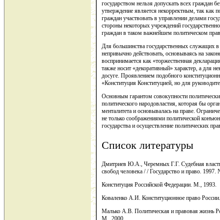
государством нельзя допускать всех граждан б
утверждение является некорректным, так как п
граждан участвовать в управлении делами госу
стороны некоторых учреждений государственно
граждан в таком важнейшем политическом прав
Для большинства государственных служащих в 
непривычно действовать, основываясь на законе
воспринимается как «торжественная деклараци
также носит «декоративный» характер, а для н
досуге. Проявлением подобного конституционн
«Конституция Конституцией, но для руководите
Основным гарантом совокупности политических
политического народовластия, которая бы орга
менталитета и основывалась на праве. Ограни
не только соображениями политической конъюн
государства и осуществление политических пра
Список литературы
Дмитриев Ю.А., Черемных Г.Г. Судебная власть
свобод человека / / Государство и право. 1997. 
Конституция Российской Федерации. М., 1993.
Коваленко А.И. Конституционное право России.
Малько А.В. Политическая и правовая жизнь Р
М., 2000.