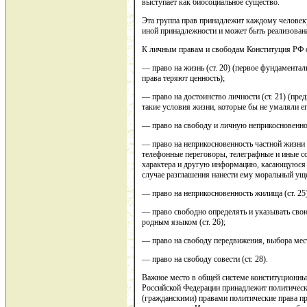
выступает как биосоциальное существо.
Эта группа прав принадлежит каждому человеку
иной принадлежности и может быть реализован
К личным правам и свободам Конституция РФ 
— право на жизнь (ст. 20) (первое фундаментал
права теряют ценность);
— право на достоинство личности (ст. 21) (пред
такие условия жизни, которые бы не умаляли ег
— право на свободу и личную неприкосновенност
— право на неприкосновенность частной жизни (
телефонные переговоры, телеграфные и иные с
характера и другую информацию, касающуюся 
случае разглашения нанести ему моральный ущ
— право на неприкосновенность жилища (ст. 25)
— право свободно определять и указывать сво
родным языком (ст. 26);
— право на свободу передвижения, выбора места
— право на свободу совести (ст. 28).
Важное место в общей системе конституционных
Российской Федерации принадлежит политичес
(гражданскими) правами политические права п