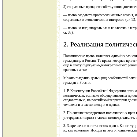
5) социальные права, способствующие достижен
— право создавать профессиональные союзы, 
социальных и экономических интересов (ст. 13, 
— право на индивидуальные и коллективные тру
ст. 37).
2. Реализация политичес
Политические права являются одной из разнов
гражданину в России. Те права, которые прин
еще в эпоху буржуазно-демократических рево
правовых актах.
Можно выделить целый ряд особенностей зако
граждан в России.
1. В Конституции Российской Федерации призн
политические, согласно общепризнанным прин
следовательно, на российской территории дол
человека и иные конвенции о правах.
2. Признание государством политических прав 
утвердить эти права в своем законодательстве,
3. Закрепление политических прав в Конституц
их как основные. Исходя из этого политические