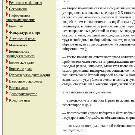
Религия и мифология
— второе поколение связано с социальными, э
Сексология
утвердились как таковые к середине XX столет
Информатика
своего социально-экономического положения, з
программирование
воздействием социалистических идей'и стран. 
реализация, в отличие от реализации прав перв
Биология
целенаправленных действий со стороны государс
Физкультура и спорт
осуществление, создания необходимых обеспеч
Английский язык
труд и свободный выбор работы, на отдых и досу
образование, на здравоохранение, на социально
Математика
общества и т.п.);
Безопасность
жизнедеятельности
— третье поколение охватывает права коллект
проблемами человечества и принадлежащие не 
Банковское дело
народам (к ним, например, относятся права н
Биржевое дело
самоопределение, информацию, социальное и эк
возникать после Второй мировой войны на фон
Бухгалтерский учет и аудит
зависимости, усугубления экологических и гу
Валютные отношения
стадии становления в качестве юридически обя
Ветеринария
2) в зависимости от содержания:
Делопроизводство
— гражданские или личные (право на жизнь, на
Кредитование
переговоров и др.);
— политические (право избирать и быть избран
государственной службе, на объединение, мирны
— экономические (право частной собственности
на отдых и др.);