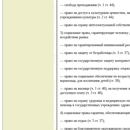
— свобода преподавания (ч. 1 ст. 44);
— право на доступ к культурным ценностям, на
учреждениями культуры (ч. 2 ст. 44);
— право на охрану интеллектуальной собственнос
3) социальные права, гарантирующие человеку 
воздействия рынка:
— право на гарантированный минимальный размер
— право на защиту от безработицы (ч. 3 ст. 37);
— право на государственную защиту материнства,
— право на государственную поддержку отцовств
— право на социальное обеспечение по возрасту
кормильца, для воспитания детей (ст. 39);
— право на жилище (ч. 1 ст. 40), на получени
доступную плату (ч. 3 ст. 40);
— право на охрану здоровья и медицинскую по
помощь в государственных учреждениях здравоо
4) социальные права-гарантии, обеспечивающие
— право на отдых (ч. 5 ст. 37);
— право на благоприятную окружающую среду, 