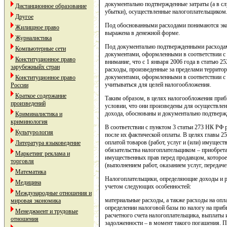
документально подтвержденные затраты (а в с
Дистанционное образование
убытки), осуществленные налогоплательщиком
Другое
Под обоснованными расходами понимаются эко
Жилищное право
выражена в денежной форме.
Журналистика
Под документально подтвержденными расхода
Компьютерные сети
документами, оформленными в соответствии с 
Конституционное право
внимание, что с 1 января 2006 года в статью 
зарубежныйх стран
расходы, произведенные за пределами террито
документами, оформленными в соответствии с 
Конституционное право
учитываться для целей налогообложения.
России
Краткое содержание
Таким образом, в целях налогообложения при
произведений
условии, что они произведены для осуществлен
дохода, обоснованы и документально подтверж
Криминалистика и
криминология
В соответствии с пунктом 3 статьи 273 НК РФ
Культурология
после их фактической оплаты. В целях главы 2
оплатой товаров (работ, услуг и (или) имущес
Литература языковедение
обязательства налогоплательщиком – приобрета
Маркетинг реклама и
имущественных прав перед продавцом, которое 
торговля
(выполнением работ, оказанием услуг, передач
Математика
Налогоплательщики, определяющие доходы и р
Медицина
учетом следующих особенностей:
Международные отношения и
материальные расходы, а также расходы на опл
мировая экономика
определении налоговой базы по налогу на приб
Менеджмент и трудовые
расчетного счета налогоплательщика, выплаты 
отношения
задолженности – в момент такого погашения. П