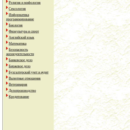
Религия и мифология
Сексология
Информатика
программирование
Биология
Физкультура и спорт
Английский язык
Математика
Безопасность
жизнедеятельности
Банковское дело
Биржевое дело
Бухгалтерский учет и аудит
Валютные отношения
Ветеринария
Делопроизводство
Кредитование