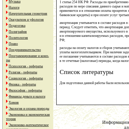
Музыка
1 статьи 254 НК РФ. Расходы по приобретению
расходов по мере списания данного сырья и ма
Налоги
применяется и в отношении оплаты процентов 
Начертательная геометрия
банковские кредиты) и при оплате услуг третьих
Оккультизм и уфология
амортизация учитывается в составе расходов в
Педагогика
период. Следует отметить, что амортизация до
амортизируемого имущества, используемого в
Полиграфия
и в отношении капитализируемых расходов, пр
Политология
РФ;
Право
расходы на оплату налогов и сборов учитывают
Предпринимательство
уплаты налогоплательщиком. При наличии задо
Программирование и комп-
ее погашение учитываются в составе расходов 
ры
в те отчетные (налоговые) периоды, когда нал
Психология - рефераты
Список литературы
Религия - рефераты
Социология - рефераты
Для подготовки данной работы были использован
Физика - рефераты
Философия - рефераты
Финансы деньги и налоги
Химия
Экология и охрана природы
Экономика и экономическая
теория
Информацион
Экономико-математическое
дл