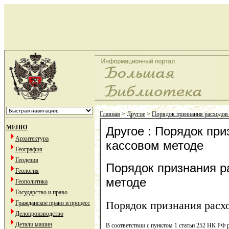
Главная
>
Другое
>
Порядок признания расходов
МЕНЮ
Другое : Порядок при
Архитектура
кассовом методе
География
Геодезия
Порядок признания р
Геология
методе
Геополитика
Государство и право
Порядок признания расхо
Гражданское право и процесс
Делопроизводство
Детали машин
В соответствии с пунктом 1 статьи 252 НК РФ