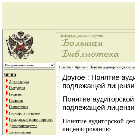
Главная
>
Другое
>
Понятие аудиторской деятел
МЕНЮ
Другое : Понятие ауд
Архитектура
подлежащей лиценз
География
Геодезия
Понятие аудиторской
Геология
подлежащей лиценз
Геополитика
Государство и право
Понятие аудиторской де
Гражданское право и процесс
Делопроизводство
лицензированию
Детали машин