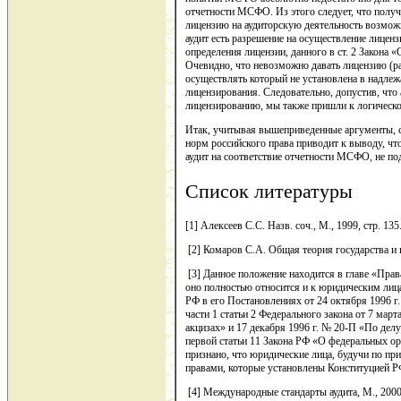
отчетности МСФО. Из этого следует, что получи
лицензию на аудиторскую деятельность возмож
аудит есть разрешение на осуществление лиценз
определения лицензии, данного в ст. 2 Закона 
Очевидно, что невозможно давать лицензию (ра
осуществлять который не установлена в надле
лицензирования. Следовательно, допустив, что
лицензированию, мы также пришли к логическ
Итак, учитывая вышеприведенные аргументы, сл
норм российского права приводит к выводу, что
аудит на соответствие отчетности МСФО, не п
Список литературы
[1] Алексеев С.С. Назв. соч., М., 1999, стр. 135
[2] Комаров С.А. Общая теория государства и пр
[3] Данное положение находится в главе «Прав
оно полностью относится и к юридическим ли
РФ в его Постановлениях от 24 октября 1996 г
части 1 статьи 2 Федерального закона от 7 март
акцизах» и 17 декабря 1996 г. № 20-П «По делу
первой статьи 11 Закона РФ «О федеральных о
признано, что юридические лица, будучи по пр
правами, которые установлены Конституцией Р
[4] Международные стандарты аудита, М., 2000,