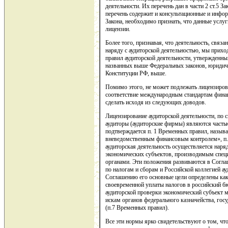
деятельности. Их перечень дан в части 2 ст.5 
перечень содержит и консультационные и инфор
Закона, необходимо признать, что данные услу
лицензии.
Более того, признавая, что деятельность, связ
наряду с аудиторской деятельностью, мы при
правил аудиторской деятельности, утвержденны
названных выше Федеральных законов, юридичес
Конституции РФ, выше.
Помимо этого, не может подлежать лицензиров
соответствие международным стандартам фина
сделать исходя из следующих доводов.
Лицензирование аудиторской деятельности, по с
аудиторы (аудиторские фирмы) являются часть
подтверждается п. 1 Временных правил, назы
вневедомственным финансовым контролем», п.
аудиторская деятельность осуществляется наря
экономических субъектов, производимым спец
органами. Эти положения развиваются в Согл
по налогам и сборам и Российской коллегией ау
Соглашению его основные цели определены как
своевременной уплаты налогов в российский бю
аудиторской проверки экономический субъект
искам органов федерального казначейства, гос
(п.7 Временных правил).
Все эти нормы ярко свидетельствуют о том, чт