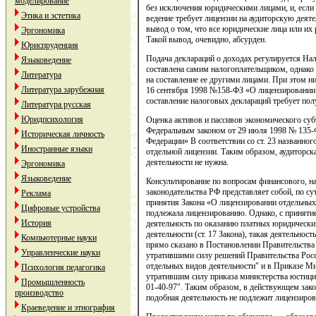
моделирование
без исключения юридическими лицами, и, если п
Этика и эстетика
ведение требует лицензии на аудиторскую деяте
вывод о том, что все юридические лица или и
Эргономика
Такой вывод, очевидно, абсурден.
Юриспруденция
Подача деклараций о доходах регулируется Н
Языковедение
составлена самим налогоплательщиком, однако 
Литература
на составление ее другими лицами. При этом ни
Литература зарубежная
16 сентября 1998 №158-ФЗ «О лицензировании 
составление налоговых деклараций требует пол
Литература русская
Юридпсихология
Оценка активов и пассивов экономического суб
Федеральным законом от 29 июля 1998 № 135-
Историческая личность
Федерации» В соответствии со ст. 23 названног
Иностранные языки
отдельной лицензии. Таким образом, аудиторск
деятельности не нужна.
Эргономика
Языковедение
Консультирование по вопросам финансового, на
законодательства РФ представляет собой, по су
Реклама
принятия Закона «О лицензировании отдельных 
Цифровые устройства
подлежала лицензированию. Однако, с приняти
История
деятельность по оказанию платных юридически
деятельности (ст. 17 Закона), такая деятельнос
Компьютерные науки
прямо сказано в Постановлении Правительства 
Управленческие науки
утратившими силу решений Правительства Рос
отдельных видов деятельности" и в Приказе Ми
Психология педагогика
утратившим силу приказа министерства юстиции
Промышленность
01-40-97". Таким образом, в действующем закон
производство
подобная деятельность не подлежит лицензиро
Краеведение и этнография