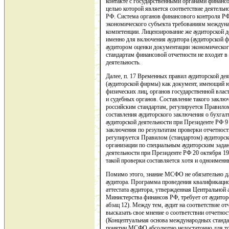
контакте с государственными органами финансо
целью которой является соответствие деятельн
РФ. Система органов финансового контроля РФ 
экономического субъекта требованиям междуна
компетенции. Лицензирование же аудиторской д
именно для включения аудитора (аудиторской ф
аудитором оценки документации экономическог
стандартам финансовой отчетности не входит в
деятельность.
Далее, п. 17 Временных правил аудиторской де
(аудиторской фирмы) как документ, имеющий ю
физических лиц, органов государственной влас
и судебных органов. Составление такого заключ
российским стандартам, регулируется Правилом
составления аудиторского заключения о бухгал
аудиторской деятельности при Президенте РФ 9 
заключения по результатам проверки отчетнос
регулируется Правилом (стандартом) аудиторск
организации по специальным аудиторским зада
деятельности при Президенте РФ 20 октября 199
такой проверки составляется хотя и одноименн
Помимо этого, знание МСФО не обязательно дл
аудитора. Программа проведения квалификаци
аттестата аудитора, утвержденная Центральной
Министерства финансов РФ, требует от аудитор
абзац 12). Между тем, аудит на соответствие 
высказать свое мнение о соответствии отчетн
(Концептуальная основа международных стандарт
понятии МСФО абсолютно недостаточно для тог