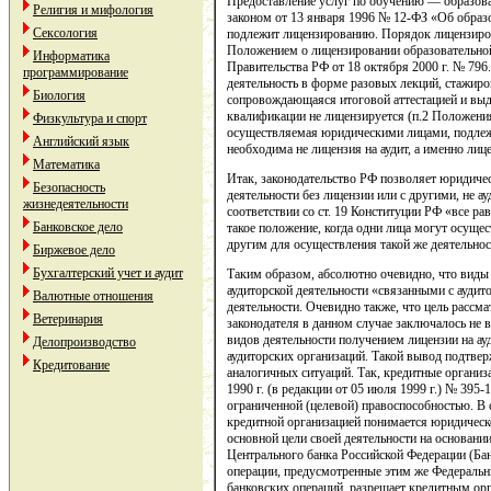
Предоставление услуг по обучению — образов
Религия и мифология
законом от 13 января 1996 № 12-ФЗ «Об образ
Сексология
подлежит лицензированию. Порядок лицензиров
Положением о лицензировании образовательно
Информатика
Правительства РФ от 18 октября 2000 г. № 796
программирование
деятельность в форме разовых лекций, стажиро
Биология
сопровождающаяся итоговой аттестацией и выд
квалификации не лицензируется (п.2 Положения
Физкультура и спорт
осуществляемая юридическими лицами, подлежи
Английский язык
необходима не лицензия на аудит, а именно лиц
Математика
Итак, законодательство РФ позволяет юридич
Безопасность
деятельности без лицензии или с другими, не а
жизнедеятельности
соответствии со ст. 19 Конституции РФ «все ра
Банковское дело
такое положение, когда одни лица могут осущес
другим для осуществления такой же деятельно
Биржевое дело
Бухгалтерский учет и аудит
Таким образом, абсолютно очевидно, что виды
аудиторской деятельности «связанными с ауди
Валютные отношения
деятельности. Очевидно также, что цель расс
Ветеринария
законодателя в данном случае заключалось не 
видов деятельности получением лицензии на ауд
Делопроизводство
аудиторских организаций. Такой вывод подтвер
Кредитование
аналогичных ситуаций. Так, кредитные организа
1990 г. (в редакции от 05 июля 1999 г.) № 395
ограниченной (целевой) правоспособностью. В со
кредитной организацией понимается юридическо
основной цели своей деятельности на основани
Центрального банка Российской Федерации (Бан
операции, предусмотренные этим же Федеральн
банковских операций, разрешает кредитным ор