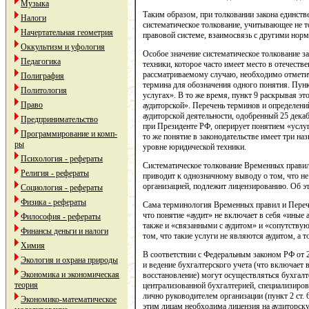
Музыка
Таким образом, при толковании закона единст
Налоги
систематическое толкование, учитывающее не т
Начертательная геометрия
правовой системе, взаимосвязь с другими нор
Оккультизм и уфология
Особое значение систематическое толкование з
Педагогика
техники, которое часто имеет место в отечеств
рассматриваемому случаю, необходимо отметит
Полиграфия
термина для обозначения одного понятия. Пун
Политология
услугах». В то же время, пункт 9 раскрывая это
Право
аудиторской». Перечень терминов и определени
аудиторской деятельности, одобренный 25 декаб
Предпринимательство
при Президенте РФ, оперирует понятием «услуг
Программирование и комп-
то же понятие в законодательстве имеет три на
ры
уровне юридической техники.
Психология - рефераты
Систематическое толкование Временных правил
Религия - рефераты
приводит к однозначному выводу о том, что не
организацией, подлежит лицензированию. Об э
Социология - рефераты
Физика - рефераты
Сама терминология Временных правил и Перечн
что понятие «аудит» не включает в себя «иные 
Философия - рефераты
также и «связанными с аудитом» и «сопутствую
Финансы деньги и налоги
том, что такие услуги не являются аудитом, а 
Химия
В соответствии с Федеральным законом РФ от 
Экология и охрана природы
и ведение бухгалтерского учета (что включает в
Экономика и экономическая
восстановление) могут осуществляться бухгал
теория
централизованной бухгалтерией, специализиров
лично руководителем организации (пункт 2 ст. 
Экономико-математическое
этим лицам необходима лицензия на аудиторску