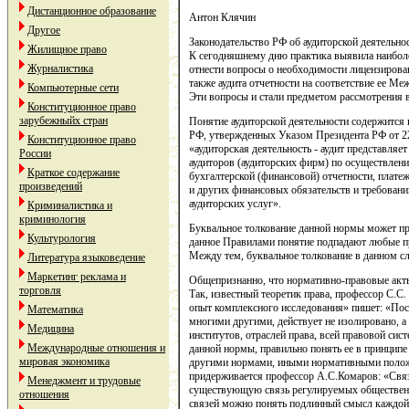
Дистанционное образование
Антон Клячин
Другое
Законодательство РФ об аудиторской деятельно
Жилищное право
К сегодняшнему дню практика выявила наиболе
Журналистика
отнести вопросы о необходимости лицензирован
также аудита отчетности на соответствие ее М
Компьютерные сети
Эти вопросы и стали предметом рассмотрения в
Конституционное право
зарубежныйх стран
Понятие аудиторской деятельности содержится 
РФ, утвержденных Указом Президента РФ от 22 
Конституционное право
«аудиторская деятельность - аудит представляе
России
аудиторов (аудиторских фирм) по осуществле
Краткое содержание
бухгалтерской (финансовой) отчетности, плате
произведений
и других финансовых обязательств и требовани
аудиторских услуг».
Криминалистика и
криминология
Буквальное толкование данной нормы может пр
Культурология
данное Правилами понятие подпадают любые пр
Между тем, буквальное толкование в данном с
Литература языковедение
Маркетинг реклама и
Общепризнанно, что нормативно-правовые акты
торговля
Так, известный теоретик права, профессор С.С
опыт комплексного исследования» пишет: «Пос
Математика
многими другими, действует не изолировано, а 
Медицина
институтов, отраслей права, всей правовой сис
Международные отношения и
данной нормы, правильно понять ее в принципе
мировая экономика
другими нормами, иными нормативными положе
придерживается профессор А.С.Комаров: «Свя
Менеджмент и трудовые
существующую связь регулируемых общественн
отношения
связей можно понять подлинный смысл каждой 