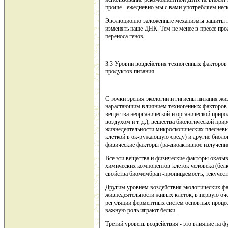
проще - ежедневно мы с вами употребляем не
Эволюционно заложенные механизмы защиты на
изменять наше ДНК. Тем не менее в прессе пр
переноса генов.
3.3 Уровни воздействия техногенных факторов 
продуктов питания
С точки зрения экологии и гигиены питания жи
нарастающим влиянием техногенных факторов.
вещества неорганической и органической прир
воздухом и т. д.), вещества биологической пр
жизнедеятельности микроскопических плесневы
клеткой в ок-ружающую среду) и другие биолог
физические факторы (ра-диоактивное излучение,
Все эти вещества и физические факторы оказы
химических компонентов клеток человека (белк
свойства биомембран -проницаемость, текучест
Другим уровнем воздействия экологических ф
жизнедеятельности живых клеток, в первую оче
регуляции ферментных систем основных процесс
важную роль играют белки.
Третий уровень воздействия - это влияние на 