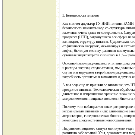
3. Безопасность питания
Как считает директор ГУ НИИ питания РАМН В
безопасности начинать надо со структуры пита
населения очень далек от совершенства. Следу
прогресса (НТП), затронувшего все сферы челов
как видим, структуру питания. Судите сами, с
от физических нагрузок, механизируя и автома
лифты, бытовую технику, развивая коммунально
суточные энергозатраты снизились в 1,5--2 раза
Основной закон рационального питания диктуе
и расхода энергии, следовательно, мы должны 
случае мы нарушаем второй закон рационально
потребность организма в витаминах и других 
А мы ведь еще не приняли во внимание, что Н
продуктов питания. Технологическая обработка
длительное и неправильное хранение никак не
микроэлементов, пищевых волокон и биологич
Поэтому-то и наблюдается такое распространен
неправильным питанием (или: алиментарно зав
атеросклероз, гипертоническая болезнь, ожирени
некоторые злокачественные новообразования.
Нарушение пищевого статуса неминуемо ведет к
развитию заболеваний. Увы, доказательная меди