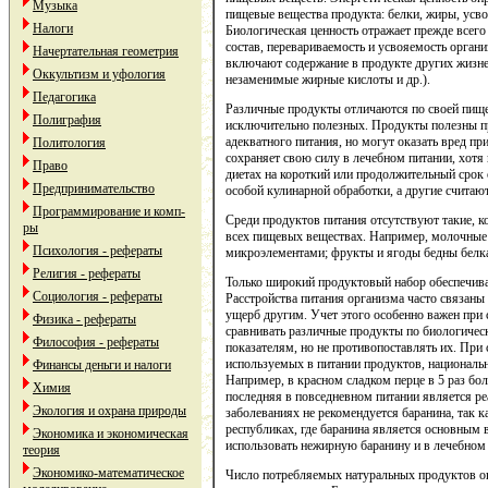
Музыка
пищевые вещества продукта: белки, жиры, усв
Налоги
Биологическая ценность отражает прежде всего
состав, перевариваемость и усвояемость орган
Начертательная геометрия
включают содержание в продукте других жизн
Оккультизм и уфология
незаменимые жирные кислоты и др.).
Педагогика
Различные продукты отличаются по своей пищев
Полиграфия
исключительно полезных. Продукты полезны п
адекватного питания, но могут оказать вред п
Политология
сохраняет свою силу в лечебном питании, хотя
Право
диетах на короткий или продолжительный срок
Предпринимательство
особой кулинарной обработки, а другие считаю
Программирование и комп-
Среди продуктов питания отсутствуют такие, к
ры
всех пищевых веществах. Например, молочны
Психология - рефераты
микроэлементами; фрукты и ягоды бедны белк
Религия - рефераты
Только широкий продуктовый набор обеспечив
Социология - рефераты
Расстройства питания организма часто связаны
ущерб другим. Учет этого особенно важен при
Физика - рефераты
сравнивать различные продукты по биологичес
Философия - рефераты
показателям, но не противопоставлять их. При
используемых в питании продуктов, национальн
Финансы деньги и налоги
Например, в красном сладком перце в 5 раз бол
Химия
последняя в повседневном питании является р
Экология и охрана природы
заболеваниях не рекомендуется баранина, так к
республиках, где баранина является основным 
Экономика и экономическая
использовать нежирную баранину и в лечебном
теория
Экономико-математическое
Число потребляемых натуральных продуктов ог