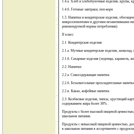
1.4.а. Хлеб и хлебобулочные изделия, крупы, 
1.4.б. Готовые завтраки, поп-корн
1.5. Напитки и кондитерские изделия, обогаще
микроэлементами и другими незаменимыми пи
рекомендуемой нормы потребления).
II класс:
2.1. Кондитерские изделия:
2.1.а. Мучные кондитерские изделия, шоколад,
2.1.б. Сахарные изделия (леденцы, карамель, ж
2.2. Напитки:
2.2.а. Сокосодержащие напитки.
2.2.б. Безалкогольные прохладительные напитки
2.2.в. Какао, кофейные напитки
2.3. Колбасные изделия, чипсы, хрустящий ка
содержанием жира более 30% .
Продукты с более высокой пищевой ценностью
школьном питании.
Продукты с невысокой пищевой ценностью, доп
в школьном питании в ассортименте с продукта