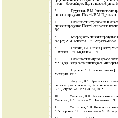
и доп. – Новосибирск: Изд-во новосиб. ун-та, 1
3 Прудников, В.М. Гигиенические требов
пищевых продуктов [Текст] / В.М. Прудников.
4 Гигиенические требования к качеству и
пищевых продуктов [Текст]: санитарные правила
2001.
5 Безвредность пищевых продуктов [под ред
под ред. А.М. Копелева. – М.: Агропромиздат, 
6 Габович, Р.Д. Гигиена [Текст]: учебник 
Шахбазян. – М.: Медицина, 1971.
7 Гигиеническая оценка сроков годности п
М.: Федер. центр госсанэпиднадзора Минздрава
8 Горшков, А.И. Гигиена питания [Текст] 
Медицина, 1987.
9 Доценко, В.А. Практическое руководств
пищевой промышленности, общественного питани
В.А. Доценко. – СПб.: ГИОРД, 2002.
10 Малыгина, В.Ф. Основы физиологии питан
Малыгина, Е.А. Рубин. – М.: Экономика, 1998.
11 Мартынчик, А.Н. Физиология питания, с
А.А. Коровин, Л.С. Трофименко. – М.: Агропро