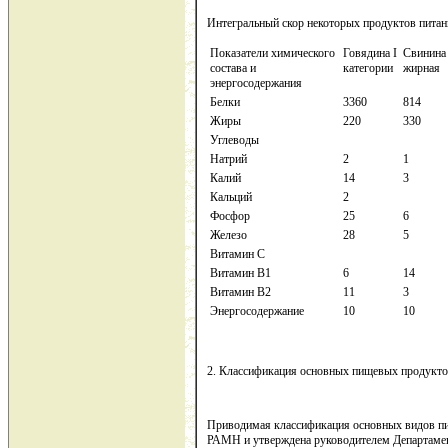
Интегральный скор некоторых продуктов питан
Показатели химического
Говядина I
Свинина
состава и
категории
жирная
энергосодержания
Белки
3360
814
Жиры
220
330
Углеводы
Натрий
2
1
Калий
14
3
Кальций
2
Фосфор
25
6
Железо
28
5
Витамин С
Витамин B1
6
14
Витамин В2
11
3
Энергосодержание
10
10
2. Классификация основных пищевых продукт
Приводимая классификация основных видов п
РАМН и утверждена руководителем Департамен