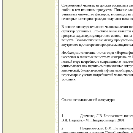
Современный человек не должен составлять сво
любви к тем или иным продуктам. Питание ка
учитывать множество факторов, влияющих на з
некоторые категории граждан получают питание
В основе жизнедеятельности человека лежит н
структур организма. Это обновление являетс
процесса, характеризующего все живое, - ни н
веществ. Взаимоотношение между процессами си
внутреннее противоречие процесса жизнедеяте
Необходимо отметить, что сегодня «Нормы фи
населения в пищевых веществах и энергии» от 1
полной мере потребность современного человек
учитываются как нервно-эмоциональные нагруз
химической, биологической и физической приро
пересмотра с учетом потребностей человеческо
условиях.
Список использованной литературы
1 Донченко, Л.В. Безопасность пищевой пр
В.Д. Надыкта.– М.: Пищепромиздат, 2001.
2 Поздняковский, В.М. Гигиенические осн
продовольственных товаров [Текст]: учебник дл