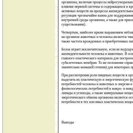
организма, включая процессы нейрогуморальн
влияние нервной системы и содержащихся в кр
активных веществ на процессы жизнедеятельно
регуляция чрезвычайно важна для поддержания 
внутренней среды организма, а также для при
существования).
Четвертым, наиболее ярким выражением небла
на организм животных и человека является тако
также частота врожденных и приобретенных п
Белок играет исключительную, если не ведущу
жизнедеятельности человека и животных. В осно
главного пластического материала для построен
субклеточных мембран. То же положение справ
значительно меньшей степени) для некоторых п
При рассмотрении роли пищевых веществ в ор
выделять их пластическую и энергетическую ф
потребностей человека и животных в энергии 
физиологических потребностей в макро- и мик
липиды и углеводы, а также минеральные веще
энергетического обмена организма является ос
потребности в тех или иных пластических веще
Выводы