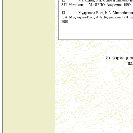
12 Матюхина, З.П. Основы физиологии питан
З.П. Матюхина. – М.: ИРПО; Академия, 1999.
13 Мудрецова-Висс, К.А. Микробиология, са
К.А. Мудрецова-Висс, А.А. Кудряшова, В.П. Дед
2001.
Информацион
дл