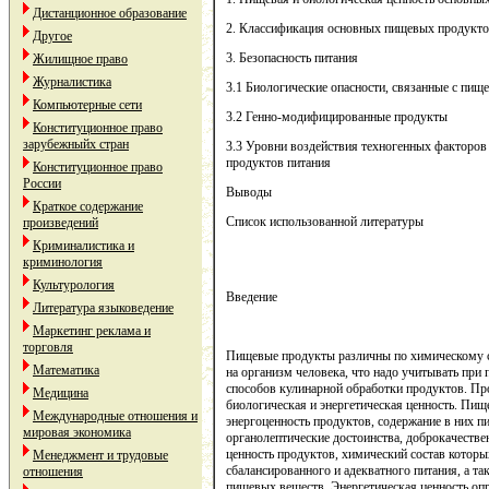
Дистанционное образование
2. Классификация основных пищевых продукт
Другое
3. Безопасность питания
Жилищное право
Журналистика
3.1 Биологические опасности, связанные с пищ
Компьютерные сети
3.2 Генно-модифицированные продукты
Конституционное право
зарубежныйх стран
3.3 Уровни воздействия техногенных факторов 
продуктов питания
Конституционное право
России
Выводы
Краткое содержание
Список использованной литературы
произведений
Криминалистика и
криминология
Культурология
Введение
Литература языковедение
Маркетинг реклама и
торговля
Пищевые продукты различны по химическому со
Математика
на организм человека, что надо учитывать при
способов кулинарной обработки продуктов. Пр
Медицина
биологическая и энергетическая ценность. Пи
Международные отношения и
энергоценность продуктов, содержание в них п
мировая экономика
органолептические достоинства, доброкачестве
ценность продуктов, химический состав которы
Менеджмент и трудовые
сбалансированного и адекватного питания, а 
отношения
пищевых веществ. Энергетическая ценность оп