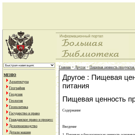
Главная
>
Другое
>
Пищевая ценность продуктов
МЕНЮ
Другое : Пищевая це
Архитектура
питания
География
Геодезия
Пищевая ценность пр
Геология
Геополитика
Содержание
Государство и право
Гражданское право и процесс
Делопроизводство
Введение
Детали машин
1. Пищевая и биологическая ценность основн