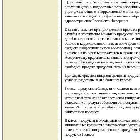
г.). Дополнение к Ассортименту основных про
в питании детей и подростков в организованных
учреждения общего и коррекционного типа, де
начального и среднего профессионального обр
здравоохранения Российской Федерации.
В связи с тем, что при применении в практике
службы Ассортимента основных продуктов пит
детей и подростков в организованных коллекти
общего и коррекционного типа, детские дома и
среднего профессионального образования), воз
включения конкретных продуктов в школьные 
Ассортименту представлены данные по характе
питания. Эти сведения необходимо учитывать п
свободной продаже продуктов питания через ш
При характеристике пищевой ценности продукто
условно разделить на два больших класса:
I класс - продукты и блюда, являющиеся исто
и углеводов), а также витаминов, минеральны
источником того или иного нутриента (пищевого
содержание в продукте обеспечивает поступлени
менее 5% от суточной потребности в данном н
конкретного продукта.
II класс - продукты и блюда, являющиеся носи
минимальные количества пластического матери
вследствие этого пищевая ценность продуктов 
продуктов I класса.