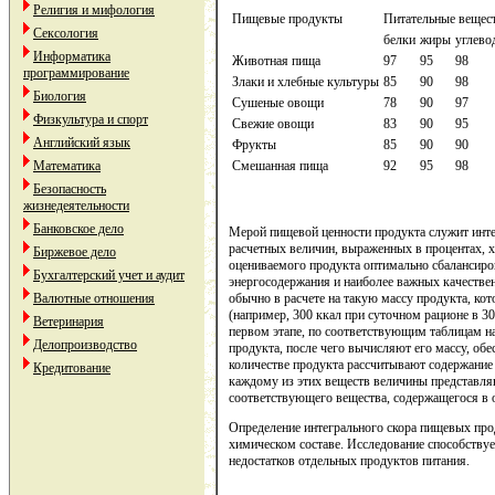
Религия и мифология
Пищевые продукты
Питательные вещес
Сексология
белки
жиры
углево
Информатика
Животная пища
97
95
98
программирование
Злаки и хлебные культуры
85
90
98
Биология
Сушеные овощи
78
90
97
Физкультура и спорт
Свежие овощи
83
90
95
Английский язык
Фрукты
85
90
90
Математика
Смешанная пища
92
95
98
Безопасность
жизнедеятельности
Банковское дело
Мерой пищевой ценности продукта служит инте
расчетных величин, выраженных в процентах, 
Биржевое дело
оцениваемого продукта оптимально сбалансиро
Бухгалтерский учет и аудит
энергосодержания и наиболее важных качестве
Валютные отношения
обычно в расчете на такую массу продукта, ко
(например, 300 ккал при суточном рационе в 30
Ветеринария
первом этапе, по соответствующим таблицам н
Делопроизводство
продукта, после чего вычисляют его массу, об
количестве продукта рассчитывают содержание
Кредитование
каждому из этих веществ величины представляю
соответствующего вещества, содержащегося в 
Определение интегрального скора пищевых пр
химическом составе. Исследование способству
недостатков отдельных продуктов питания.