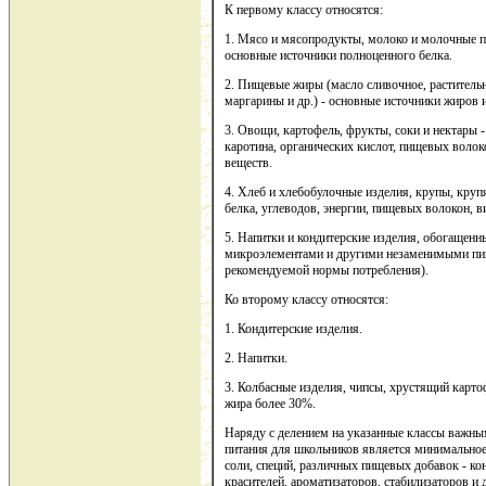
К первому классу относятся:
1. Мясо и мясопродукты, молоко и молочные п
основные источники полноценного белка.
2. Пищевые жиры (масло сливочное, раститель
маргарины и др.) - основные источники жиров 
3. Овощи, картофель, фрукты, соки и нектары -
каротина, органических кислот, пищевых волок
веществ.
4. Хлеб и хлебобулочные изделия, крупы, круп
белка, углеводов, энергии, пищевых волокон, в
5. Напитки и кондитерские изделия, обогащен
микроэлементами и другими незаменимыми пи
рекомендуемой нормы потребления).
Ко второму классу относятся:
1. Кондитерские изделия.
2. Напитки.
3. Колбасные изделия, чипсы, хрустящий карт
жира более 30%.
Наряду с делением на указанные классы важн
питания для школьников является минимальное
соли, специй, различных пищевых добавок - кон
красителей, ароматизаторов, стабилизаторов и 