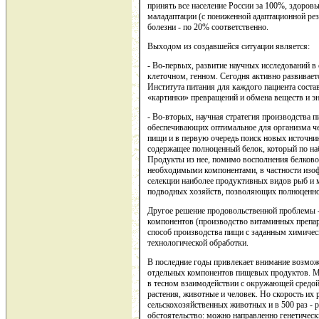
принять все население России за 100%, здоров
маладаптации (с пониженной адаптационной рез
болезни - по 20% соответственно.
Выходом из создавшейся ситуации является:
- Во-первых, развитие научных исследований в 
клеточном, генном. Сегодня активно развивает
Института питания для каждого пациента сост
«картинки» превращений и обмена веществ и э
- Во-вторых, научная стратегия производства п
обеспечивающих оптимальное для организма ч
пищи и в первую очередь поиск новых источник
содержащее полноценный белок, который по наб
Продукты из нее, помимо восполнения белков
необходимыми компонентами, в частности изоф
селекции наиболее продуктивных видов рыб и 
подводных хозяйств, позволяющих полноценно
Другое решение продовольственной проблемы -
компонентов (производство витаминных препа
способ производства пищи с заданным химичес
технологической обработки.
В последние годы привлекает внимание возмож
отдельных компонентов пищевых продуктов. М
в тесном взаимодействии с окружающей средой 
растения, животные и человек. Но скорость их 
сельскохозяйственных животных и в 500 раз - р
обстоятельство: можно направленно генетическ