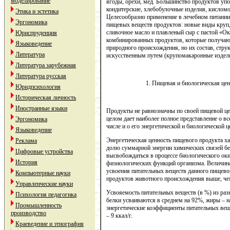
моделирование
ягоды, орехи, мед. Большинство продуктов упо
кондитерские, хлебобулочные изделия, кисломо
Этика и эстетика
Целесообразно применение в лечебном питани
Эргономика
пищевых веществ продуктов: новые виды круп
сливочное масло и плавленый сыр с пастой «Ок
Юриспруденция
комбинированных продуктов, которые получают
Языковедение
природного происхождения, но их состав, стру
Литература
искусственным путем (крупомакаронные изделия
Литература зарубежная
Литература русская
1. Пищевая и биологическая це
Юридпсихология
Историческая личность
Иностранные языки
Продукты не равнозначны по своей пищевой це
целом дает наиболее полное представление о в
Эргономика
числе и о его энергетической и биологической ц
Языковедение
Энергетическая ценность пищевого продукта ха
Реклама
долю суммарной энергии химических связей бе
Цифровые устройства
высвобождаться в процессе биологического оки
История
физиологических функций организма. Величина 
усвоения питательных веществ данного пищево
Компьютерные науки
продуктов животного происхождения выше, чем
Управленческие науки
Усвояемость питательных веществ (в %) из р
Психология педагогика
белки усваиваются в среднем на 92%, жиры – н
Промышленность
энергетические коэффициенты питательных вещес
производство
– 9 ккал/г.
Краеведение и этнография