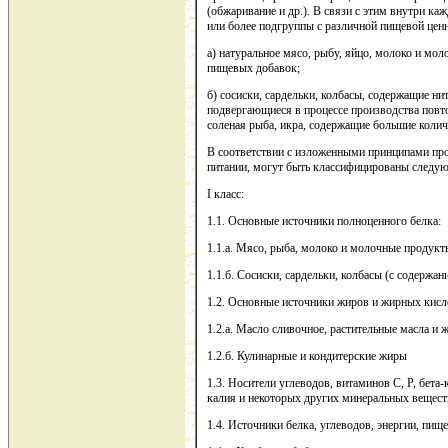
(обжаривание и др.). В связи с этим внутри ка
или более подгруппы с различной пищевой ценн
а) натуральное мясо, рыбу, яйцо, молоко и мол
пищевых добавок;
б) сосиски, сардельки, колбасы, содержащие ни
подвергающиеся в процессе производства повто
соленая рыба, икра, содержащие большие колич
В соответствии с изложенными принципами пр
питании, могут быть классифицированы следу
I класс:
1.1. Основные источники полноценного белка:
1.1.а. Мясо, рыба, молоко и молочные продукты
1.1.б. Сосиски, сардельки, колбасы (с содержан
1.2. Основные источники жиров и жирных кисл
1.2.а. Масло сливочное, растительные масла и 
1.2.б. Кулинарные и кондитерские жиры
1.3. Носители углеводов, витаминов С, Р, бета
калия и некоторых других минеральных веществ
1.4. Источники белка, углеводов, энергии, пищ