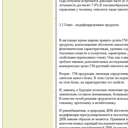
годы ботулизм встречается довольно часто (в 
летальность достигает 7-9%.К токсинообразу
отравления у человека, относятся также шигато
3.2 Генно - модифицированные продукты
В настоящее время широко принято делить ГМ-
продукты, композиционно абсолютно аналогич
фенотипическим характеристикам, уровням со
токсичных веществ и аллергенов, характерных
свойствами переносимых генов). Они, как и анал
требуют никаких дополнительных исследовани
коммерческих целях ГМ-растений относятся им
Вторая - ГМ-продукция, имеющая определенные
синтезом нового белка. В этом случае исследо
на этом белке, на характеристике его свойств.
И, наконец, в будущем возможно появление п
химическим составом (витаминным, белковым), 
В качестве путей решения предлагается исполь
геномику, протеомику и метаболомику.
И рекомбинантная, и природная ДНК абсолютно 
модификации перегруппировывается нуклеотидн
ДНК никоим образом не меняется. Принимая в
многочисленных вариаций последовательностей 
использование рекомбинантной ДНК не вносит 