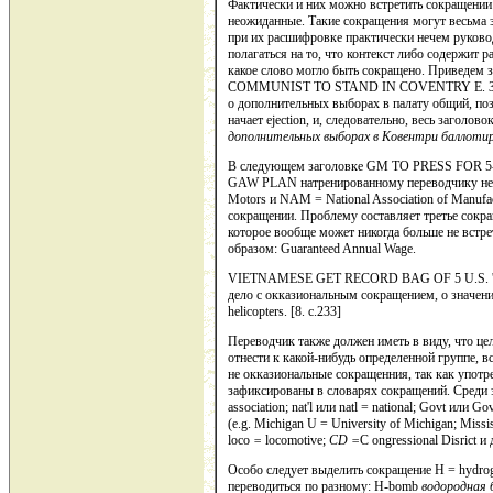
Фактически и них можно встретить сокращении 
неожиданные. Такие сокращения могут весьма з
при их расшифровке практически нечем руковод
полагаться на то, что кон­текст либо содержит 
какое слово могло быть сокращено. Приведем 
COMMUNIST TO STAND IN COVENTRY Е. Здесь 
о дополнительных выборах в палату общий, позв
начает ejection, и, следовательно, весь загол
дополнительных выбо­рах в Ковентри баллоти
В следующем заголовке GM TO PRESS FO
GAW PLAN натренированному переводчику не
Motors и NAM = National Association of Manufac
сокращении. Проблему составляет третье сокра
которое вообще может никогда больше не вст
образом: Guaranteed Annual Wage.
VIETNAMESE GET RECORD BAG OF 5 U.S. 'CO
дело с окказио­нальным сокращением, о значении
helicopters. [8. c.233]
Переводчик также должен иметь в виду, что це
отнести к ка­кой-нибудь определенной группе, 
не окказиональные сокращенния, так как употр
зафиксированы в словарях сокращений. Среди 
association; nat'l или natl = national; Govt или Go
(e.g. Michigan U = Uni­versity of Michigan; Missis
loco
=
locomotive;
CD =
C ongressional Disrict и 
Ocoбo следует выделить сокращение Н = hydrog
переводиться по разному: H-bomb
водородная 