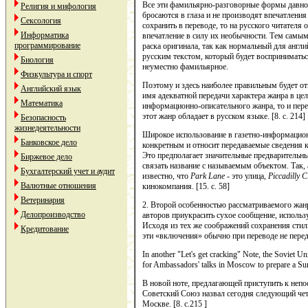
Все эти фамильярно-разговорные формы давно 
Религия и мифология
бро­саются в глаза и не производят впечатления
Сексология
сохранить в пере­воде, то на русского читателя
Информатика
впечатление в силу их необычности. Тем самым
программирование
раска оригинала, так как нормальный для англи
русским текстом, который будет восприниматьс
Биология
неуместно фамильярное.
Физкультура и спорт
Поэтому и здесь наиболее правильным будет от
Английский язык
имя адекватной передачи характера жанра в цел
Математика
информационно-описательного жанра, то и пере
этот жанр обладает в русском языке. [8. c. 214]
Безопасность
жизнедеятельности
Широкое использование в газетно-информацион
Банковское дело
конкретным и относит передаваемые сведения 
Это предполагает значительные предварительн
Биржевое дело
связать название с называемым объектом. Так,
Бухгалтерский учет и аудит
известно, что
Park Lane
- это улица,
Piccadilly C
Валютные отношения
кинокомпания. [15. c. 58]
Ветеринария
2. Второй особенностью рассматриваемого жанр
Делопроизводство
авторов при­украсить сухое сообщение, использ
Исходя из тех же соображений сохранения стил
Кредитование
эти «включения» обычно при переводе не пере­
In another "Let's get cracking" Note, the Soviet U
for Ambassadors' talks in Moscow to prepare a S
В новой ноте, предлагающей приступить к непо
Совет­ский Союз назвал сегодня следующий четв
Москве. [8. c.215 ]