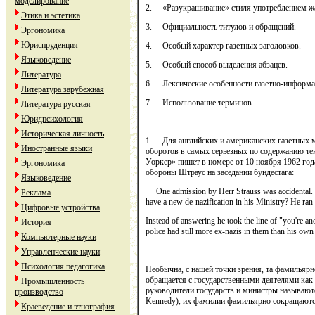
моделирование
2. «Разукрашивание» стиля употреблением жар
Этика и эстетика
3. Официальность титулов и обращений.
Эргономика
Юриспруденция
4. Особый характер газетных заголовков.
Языковедение
5. Особый способ выделения абзацев.
Литература
6. Лексические особенности газетно-информа
Литература зарубежная
7. Использование терминов.
Литература русская
Юридпсихология
Историческая личность
1. Для английских и американских газетных м
Иностранные языки
оборотов в самых серьезных по содержанию тек
Уоркер» пишет в номере от 10 ноября 1962 год
Эргономика
обороны Штраус на заседании бундестага:
Языковедение
One admission by Herr Strauss was accidental. Pr
Реклама
have a new de-nazification in his Ministry? He ran
Цифровые устройства
Instead of answering he took the line of "you're an
История
police had still more ex-nazis in them than his own 
Компьютерные науки
Управленческие науки
Психология педагогика
Необычна, с нашей точки зрения, та фамиль­ярн
об­ращается с государственными деятелями как
Промышленность
руководители государств и министры называютс
производство
Kennedy), их фамилии фамильярно сокращаются:
Краеведение и этнография