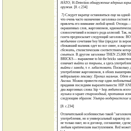
НАТО;
H-Detection
обнаружение ядерных взры
ору­жия.
[8. c.234]
7)
Следует вкратце остановиться еще на одной 
что очень часто назначение заголовка состоит в
привлечь его внимание любой ценой. Отсюда—ч
окрашенных слов, жаргонизмов, идиоматичес­к
словосочетаний и всякого рода аллюзий. Так, н
газета предпосылает следующий заголовок:
необычное сочетание boy blue (предлог in вероя
сбежавший мальчик одет во все синее, и жаргон
сбежать,
стилистическим соответствием кото
смыться.
В другом заголовке THEN 25,00
BRICKS— выражение to hit the bricks заимство
означает
выйти из тюрьмы,
а здесь употребле
выйти с завода,
т. е.
забастовать.
Поскольку д
употребление жаргонизмов, в обоих вышеприве
нейтральную лексику:
Пропал мальчик. Одет в
Англии.
Можно привести еще одни любопытный 
придания последним вы­разительности: HIP A
два жаргонных слова: hip = hop
любитель всего
музыки
и square
старомодный, противник всяк
следующим образом:
Ультра-модернистские 
[8. c.234]
Отличительной особенностью такой "заголовочн
употребления, но и универсальный характер их 
не только пакт, но и договор, соглашение, сделк
любым критическим выступлением. Red может о