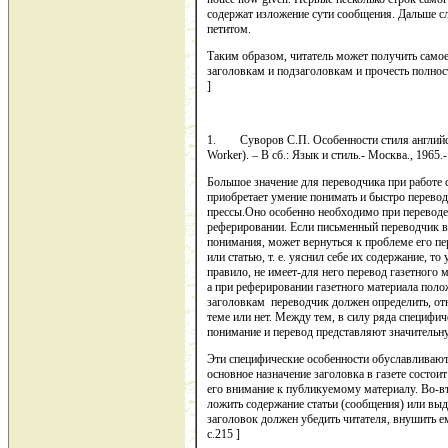
содержат изложение сути сообщения. Дальше с
петитом.
Таким образом, читатель может получить самое
заголовкам и подзаголовкам и прочесть полност
]
1. Суворов С.П. Особенности стиля английск
Worker). – В сб.: Язык и стиль.- Москва., 1965.
Большое значение для переводчика при работе
приобретает уме­ние понимать и быстро перевод
прессы.Оно особенно необходимо при переводе г
реферировании. Если пись­менный переводчик в 
понимания, может вернуться к проблеме его пер
или статью, т. е. уяснил себе их содержание, т
правило, не имеет-для него пе­ревод газетного 
а при реферировании газетного материала поло­
заголовкам переводчик должен определить, отн
теме или нет. Между тем, в силу ряда специфич
понимание и перевод представляют значительну
Эти специфические особенности обуславливают
основное назначение заголовка в газете состоит
его внимание к публикуемому мате­риалу. Во-в
ложить содержание статьи (сообщения) или выд
заголовок должен убедить читателя, внушить е
c.215 ]