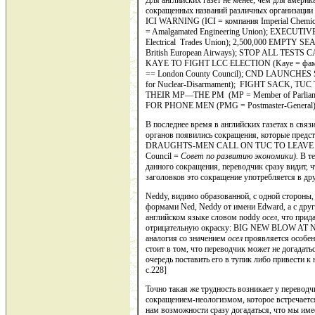
Для английских газет не менее, чем для амери
сокращенных на­званий различных организа
ICI WARNING (ICI = компания Imperial Chem
= Amalgamated Engineering Union); EXECUT
Electrical Trades Union); 2,500,000 EMPTY 
British European Airways); STOP ALL TESTS C
KAYE TO FIGHT LCC ELECTION (Kaye = фамили
== London County Council); CND LAUNCHES
for Nuclear-Disarmament); FIGHT SACK, TUC
THEIR МР—ТHЕ PM (MP = Member of Parliam
FOR PHONE MEN (PMG = Postmaster-General)
В последнее время в английских газетах в связ
органов появились сокращения, которые предс
DRAUGHTS-MEN CALL ON TUC TO LEAVE NED 
Council =
Совет
по
развитию
экономики
).
В те
данного сокращения, переводчик сразу видит, ч
заголовков это сокращение употребляется в д
Neddy, видимо образованной, с одной сторон
формами Ned, Neddy от имени Edward, а с дру
английском языке словом noddy
осел,
что при­д
отрицательную ок­раску: BIG NEW BLOW AT 
аналогия со значением
осел
проявляется особенн
стоит в том, что переводчик может не догадат
очередь поста­вить его в тупик либо привести к
c.228]
Точно такая же трудность возникает у переводчи
сокращением-неологизмом, которое встречаетс
нам возможности сразу догадаться, что мы име