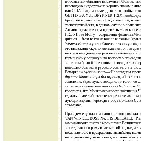
аллюзии или образные выражения. Обычно таки
переводчик недостаточно хо­рошо знаком с лит
или США. Так, например, для того, чтобы п
GET­TING A YUL BRYNNER TRIM, необходимо зн
бреющий голову наголо. Следовательно, в заго
транспортной сети, в данном случае о плане зн
Англии, пред­ложенном правительством конс
FRONT, гдe Моntу—сокращение фамилии Montgom
qui­et on ... front взято из военных сводок (ср
Western
Front
)
и употребляется в тех случаях, к
это выражение скрыто на­мекает на то, что сра
несколькими довольно резкими заявлениями пр
германскому вопросу и по вoпpocy о присоеди
заголовка было бы неправильно ис­ходить из перев
помощью обычного русского соответствия
на .
Ремарка на рус­ский язык—«На западном фронте
фронте Монтгомери без пе­ремен,
ибо это озна
заявление. Здесь нужно исходить из того, что с
заголовок следует понимать как
На фронте Мо
говорится, что Монтгомери после посещения Че
сделать какие-либо заявления репортерам о ха
дующий вариант перевода этого заголовка
На 
заявление,
Приведем еще один заголовок, в котором аллюз
VAN WINKLE BOSS No. 1 IS DEFEATED- Рип В
американского писателя-романтика Вашинг­тон
закол­дованного рому и заснувший на двадцать ле
независимость и превраще­ние английских кол
нарицательным для человека, отставшего от жи