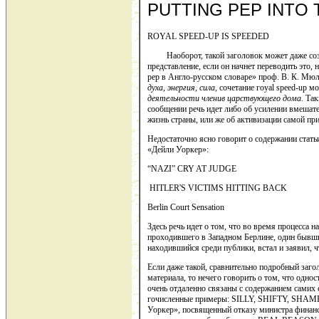
PUTTING PEP INTO 
ROYAL SPEED-UP IS SPEEDED
Наоборот, такой заголовок может даже созда
представление, если он начнет переводить это,
pep в Англо-русском словаре» проф. В. К. М
духа
,
энергия
,
сила
,
сочетание гоуal speed-up м
деятельности
членив
царствующего
дома
.
Таки
сообщении речь идет либо об усилении вмеша­т
жизнь страны, или же об активизации самой при
Недостаточно ясно говорит о содержании статьи
«Дейли Уор­кер»:
“NAZI” CRY AT JUDGE
HITLER'S VICTIMS HITTING BACK
Berlin Court Sensation
Здесь речь идет о том, что во время процесса 
проходившего в Запад­ном Берлине, один бывш
находившийся среди публики, встал и заявил, 
Если даже такой, сравнительно подробный заг
материала, то не­чего говорить о том, что одн
очень отдаленно связаны с содер­жанием самих
гочисленные примеры: SILLY, SHIFTY, SHAME
Уоркер», посвященный отказу министра финан