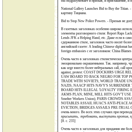
bid подразумевает и призыв, и приглашение, и п
National Gallery Launches Bid to Buy the Titian
картину Тициана.
Bid to Stop New Police Powers. - Призыв не доп
В газетных заголовках особенно широко испол
элементы разговорного стиля: Report Raps Lack 
Lends JFK a Helping Hand, etc. Даже если в сам
сдержанном стиле, заголовок часто носит более
английской газете: А leading Chinese diplomat has 
foreign embassies с ее заголовком: China Blames
Очень часто в заголовках стилистически цент
эмоционально окрашенными. Так. например, чр
как urge вместо более ней­тральных call, call upo
against, protest: COAST DOCKHRS URGE 
UAW BOARD TO BACK NEGRO FOR TOP P
TRADE WITH SOVIETS; WORLD TRADE U
NAZIS; NAACP HITS NAVY'S SURRENDER 
BOARD HITS ILLE­GAL 'LOYALTY' FIRING
AKMS PLAN; MINE, MILL HITS GOV'T USE OF
Smelter Workers Union); PARIS CROWDS A
NOTABLES ASSAIL HUAC'S ANTI-PEACE 
EVICTION; BRIDGES ASSAILS PRE-TR1AL 
очень много. Во всех этих случаях при перево
присыпать, требовать, выступать против, 
[8. c. 235]
Очень часто в заголовках для придания им бол