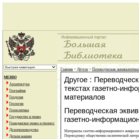
Главная
>
Другое
>
Переводческая эквивалентнос
МЕНЮ
Другое : Переводческ
Архитектура
текстах газетно-инф
География
материалов
Геодезия
Геология
Переводческая эквив
Геополитика
Государство и право
газетно-информацио
Гражданское право и процесс
Делопроизводство
Материалы газетно-информационного жанра сос
Переводчику общественно-политической литера
Детали машин