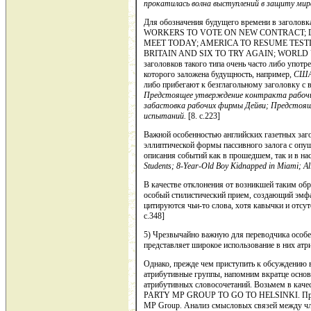
прокатилась вол­на выступлений в защиту мир
Для обозначения будущего времени в заголов
WORKERS TO VOTE ON NEW CONTRACT; 
MEET TODAY; AMERICA TO RESUME TESTI
BRITAIN AND SIX TO TRY AGAIN; WORLD 
заголовков та­кого типа очень часто либо употр
которого заложена будущность, на­пример,
США 
либо прибегают к безглагольному заголовку с 
Предстоящее утверждение контракта рабоч
забастовка рабочих фирмы Дейви; Предстояще
испытаний.
[8. c.223]
Важной особенностью английских газетных заго
эллиптической формы пассивного залога с опу
описания событий как в прошедшем, так и в н
Students; 8-Year-Old Boy Kidnapped in Miami; All
В качестве отклонения от возникшей таким обр
особый стилистический прием, создающий эмф
цитируются чьи-то слова, хотя кавычки и отсутств
c.348]
5) Чрезвычайно важную для переводчика особен
представляет широкое использование в них атр
Однако, прежде чем приступить к обсуждению 
атрибутивные группы, напомним вкратце основ
атрибутивных словосочетаний. Возьмем в кач
PARTY MP GROUP TO GO TO HELSINKI. Проана
MP Group. Анализ смыс­ловых связей между ч