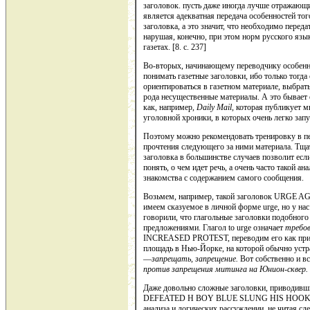
заголовок. пусть даже иногда лучше отражающи
является адекватная передача особенностей то­
заголовка, а это значит, что необходимо переда
нарушая, конечно, при этом норм русского язы
газетах. [8. c. 237]
Во-вторых, начинающему переводчикy особенно
понимать га­зетные заголовки, ибо только тогда
ориентироваться в газетном ма­териале, выбрат
рода несущественные материалы. А это бывает 
как, например,
Daily
Mail
,
которая публикует мн
уголовной хроники, в которых очень легко запу
Поэтому можно рекомендовать тренировку в пе
прочтения следующего за ними материала. Тщат
заголовка в большинстве случаев позволит если
понять, о чем идет речь, а очень часто такой ан
знакомства с содержанием самого сообщения.
Возьмем, например, такой заголовок URGE A
имеем сказуемое в личной форме urge, но у на
говорили, что глаголь­ные заголовки подобного
предложениями. Глагол to urge означает
требо­
INCREASED PROTEST, переводим его как пр
площадь в Нью-Йорке, на которой обычно устр
—
запрещать, запрещение.
Вот собственно и вс
про­тив запрещения митинга на Юнион-сквер.
Даже довольно сложные заголовки, привод
DEFEATED H BOY BLUE SLUNG HIS HOOK, —м
анализа и логических рассуждении, не чи­тая сл