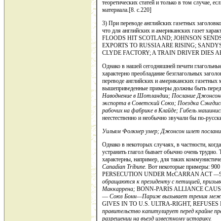
теоретических статей и только в том случае, е
материала.[8. c.220]
3) При переводе английских газетных заголовк
что для ан­глийских и американских газет хара
FLOODS HIT SCOTLAND; JOHNSON SENDS
EXPORTS TO RUSSIA ARE RISING; SANDY
CLYDE FACTORY; A TRAIN DRIVER DIES AF
Однако в нашей сегодняшней печати глагольные
харак­терно преобладание безглагольных заголо
переводе английских и аме­риканских газетных
вышеприведенные примеры должны быть переда
Наводнение в Шот­ландии; Послание Джонсон
экспорта в Советский Союз; Поездка Сэнг
д
ис
рабочих на фабрике в Клайде; Гибель машинис
неестественно и необычно звучали бы по-русски
Уильям Фолкнер умер; Джонсон шлет послани
Однако в некоторых случаях, в частности, ког
устранить глагол бы­вает обычно очень трудно.
характерны, например, для таких коммунистиче
Canadian
Tribune
.
Вот некоторые примеры: 9
PERSECUTION UNDER McCARRAN ACT
—9
обращаются к президенту с петицией, призыв
Маккаррена;
BONN-PARIS ALLIANCE CAUS
—
Союз Бонн—Париж вызывает трения между
GIVES IN TO U.S. ULTRA-RIGHT, REFUSE
правительство капитулирует перед крайне п
разрешении на въезд из­вестному историку.