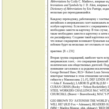
Abbreviations
by Ccrily С. Matthews, впер­вые и
breviations
and
Symbols
by Ј. D. Alien, впервые
Dictionary
of
Ab
breviations
by Eric Partrige, из
несколько раз переиздававшийся.
Каждому переводчику, работающему с газетным
английских и американ­ских газет выписывать в
особую картотеку. Если вместе с со­кращением 
необходимо занести на карточку. В том случае,
также не­обходимо занести в картотеку и затем
ею расшифровку. Созда­ние такой картотеки осо
что новые сокращения возникают буквально каж
избежно будет на несколько лет отставать от га
практики. [8. c.231]
Вторая группа сокращений, наиболее часто вст
американских газет, - это сокращения фамилий
политических или общественных деятелей. Под
понимание заголовков и за редкими исключения
George Bernard Shaw; RLS= Robert Louis Steve
некоторые типичные в этом отношении заголовк
гибкости у Макмиллана. [ L-F], DEF LENDS
==John F. Kennedy); LABOR IS gOR lbj (LBJ 
CUBAN CRISIS (Rocky = Nelson Rockefeller);
STEEL WORKERS CHALLENGE McC WITCHHU
CHURCHiLL (Beaver = Beaverbrook); MAC’S
GEO BROWN TO ‘ASTONISH THE WORLD' (G
WILL HE? (0LD Fox = Adenauer); READER
(MM = Marilyn Monroe, obit- obituary); 'RED