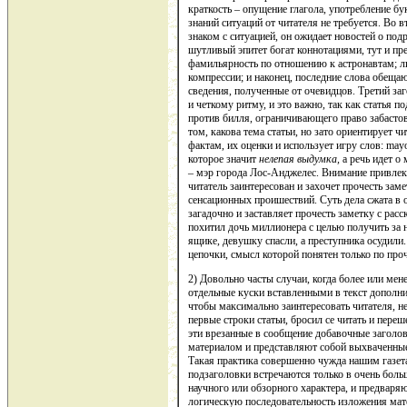
краткость – опущение глагола, употребление б
знаний ситуаций от читателя не требуется. Во 
знаком с ситуацией, он ожидает новостей о по
шутливый эпитет богат коннотациями, тут и пр
фамильярность по отношению к астронавтам; л
компрессии; и наконец, последние слова обещаю
сведения, полученные от очевидцов. Третий з
и четкому ритму, и это важно, так как статья п
против билля, ограничивающего право забастов
том, какова тема статьи, но зато ориентирует
фактам, их оценки и использует игру слов: may
которое значит
нелепая выдумка,
а речь идет о
– мэр города Лос-Анджелес. Внимание привлека
читатель заинтересован и захочет прочесть зам
сенсационных проишествий. Суть дела сжата в 
загадочно и заставляет прочесть заметку с ра
похитил дочь миллионера с целью получить за 
ящике, девушку спасли, а преступника осудили
цепочки, смысл которой понятен только по прочт
2) Довольно часты случаи, когда более или мене
отдельные куски вставленными в текст дополни
чтобы максимально заинтересовать чи­тателя, н
первые строки статьи, бросил се читать и пере
эти врезанные в сообщение добавочные заголо
материалом и представляют собой выхва­ченные
Такая практика совершенно чужда нашим газета
подзаголовки встречаются только в очень бол
научного или обзорного характера, и предваря
логическую по­следовательность изложения ма