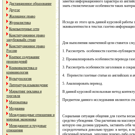
заметки информационного характера из английс
Дистанционное образование
знать стилистические особенности таких матери
Другое
Жилищное право
Исходя из этого цель данной курсовой работы 
Журналистика
эквивалентности в текстах газетно-информаци
Компьютерные сети
Конституционное право
зарубежныйх стран
Для выполнения намеченной цели ставятся сле
Конституционное право
России
1. Рассмотреть особенности газетно-публицист
Краткое содержание
2. Проанализировать особенности перевода га
произведений
3. Рассмотреть особенности заголовков и сокра
Криминалистика и
криминология
4. Перевести газетные статьи из английских и 
Культурология
5. Анализировать перевод.
Литература языковедение
Маркетинг реклама и
В данной курсовой использован метод контекту
торговля
Предметом данного исследования являются стать
Математика
Медицина
Международные отношения и
Социальная ситуация общения для газеты весьм
мировая экономика
средство убеждения. Она расчитана на массов
которую она должна удержать, заставить себя ч
Менеджмент и трудовые
сосредоточиться довольно трудно: в метро, в по
отношения
обеденный перерыв, заполняя почему-либо осв