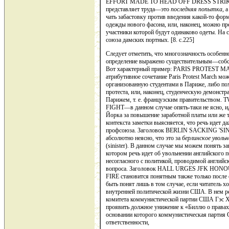
EFFORT MADE TO HEAD OFF DRESS STRIKE перв
представляет труда—это
последняя попыт­ка,
а
чать забастовку против введения какой-то фор
одежды нового фасона, или, наконец, можно пред
участники которой будут одинаково одеты. На с
союза дамских портных. [8. c.225]
Следует отметить, что многозначность особенн
определение выра­жено существительным—собс
Вот характерный пример: PARIS PRO­TEST
атрибутивное со­четание Paris Protest March мо
организованную студентами в Париже, либо по­
проте­ста, или, наконец, студенческую демонст
Парижем, т. е. французским правительство
FIGHT—в данном случае опять-таки не ясно, ид
Йорка за повышение заработной платы или же т
контекста заметки выясняется, что речь идет д
профсоюза. Заголовок BERLIN SACKING 'SINIS
абсолютно неясно, что это за
берлинское увольн
(sinister). В данном случае мы можем по­нять з
котором речь идет об увольнении английского п
несогласного с по­литикой, проводимой англий
вопроса. Заголовок HALL URGES JFK HON
FIRE становится понятным также только после 
быть понят лишь в том случае, если читатель 
внутренней политической жизни США. В нем реч
комитета коммунисти­ческой партии США Гэс Х
проявить должное унижение к «Биллю о правах»
основании которого коммунистическая партия 
ответственности,