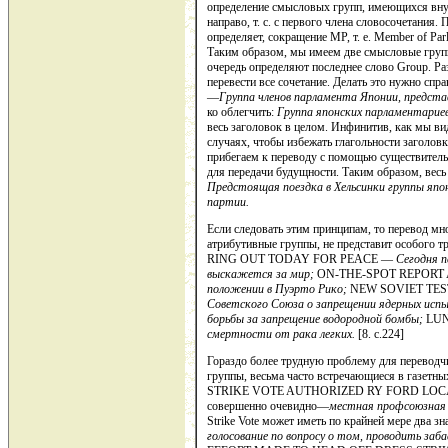
определение смысловых групп, имеющихся внут
направо, т. с. с первого члена словосочетания
определяет, сокращение MP, т. е. Member of Par
Таким образом, мы имеем две смысловые групп
очередь определяют последнее слово Group. Р
перевести все сочетание. Делать это нужно спра
—
Группа членов парламента Японии, предста
ко облегчить:
Группа японских парламентариев
весь заголовок в це­лом. Инфинитив, как мы ви
случаях, чтобы избежать глагольности за­головк
прибегаем к переводу с помощью существител
для передачи будущ­ности. Таким образом, весь
Предстоящая поездка в Хельсинки группы япо
партии.
Если следовать этим принципам, то перевод мн
атрибутивные группы, не представит особ
RING OUT TODAY FOR PEACE —
Сегодня п
выскажется за мир;
ON-THE-SPOT REPORT
положении в Пуэрто Рико;
NEW SOVIET TE
Советского Сою­за о запрещении ядерных исп
борьбы за запрещение водородной бомбы;
LU
смертности от рака легких.
[8. c.224]
Гораздо более трудную проблему для переводч
группы, весьма ча­сто встречающиеся в газетн
STRIKE VOTE AUTHORIZED RY FORD LO­CAL. Е
совер­шенно очевидно—
местная профсоюзная 
Strike Vote может иметь по крайней мере два 
голосование по вопросу о том, проводить заба