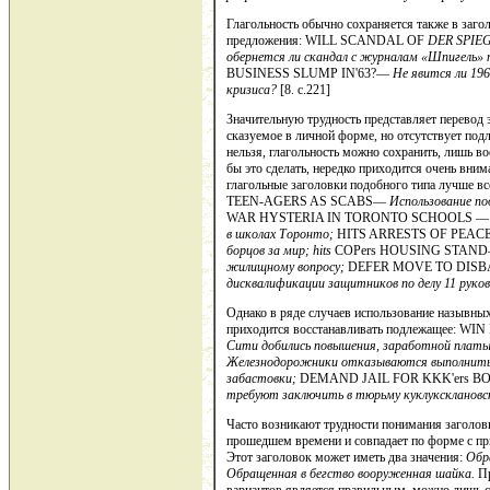
Глагольность обычно сохраняется также в заго
предложения: WILL SCANDAL OF
DER
SPIE
обернется ли скандал с журналам «Шпигель» 
BUSINESS SLUMP IN'63?—
Не явится ли 196
кризиса?
[8. c.221]
Значительную трудность представляет перевод з
сказуемое в личной форме, но отсутствует подл
нельзя, глагольность можно сохранить, лишь во
бы это сделать, нередко приходится очень вним
глагольные заголовки по­добного типа лучше 
TEEN-AGERS AS SCABS—
Использование по
WAR HYSTE­RIA IN TORONTO SCHOOLS 
в школах Торонто;
HITS ARRESTS OF PEAC
борцов за ми
p
;
hits
COPers HOUSING STAN
жилищному вопросу;
DEFER MOVE TO DISBA
дисквалификации защит­ников по делу 11 ру
Однако в ряде случаев использование назывны
приходится восста­навливать подлежащее:
Сити добились повышения, заработной платы
Железнодорожники отказываются выполнить 
забастовки;
DEMAND JAIL FOR KKK'ers 
требуют заклю­чить в тюрьму куклуксклановс
Часто возникают трудности понимания заголовко
прошедшем вре­мени и совпадает по форме с
Этот заголовок может иметь два зна­чения:
Обр
Обращенная в бегство вооруженная шайка.
Пр