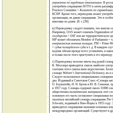
управление по трудовым отношениям.
В рус­с
употребить сокращение
НУТО
и затем расшифр
Practices Committee =
Комитет по спра­ведливо
КСНР. Кроме того, переводчик может употребит
организации, не давая сок­ращения. Это в особе
невелико по длине. [8. c.230]
в) Переводчику следует помнить, что многие со
Например, OAS может означать Organization of 
государств
=
ОАГ
или же террорис­тическую о
МР может обозначать Member оf Parliament =
ч
американская военная полиция;
РМ = Prime Mi
=
судья полицейского суда
и т. д. В каж­дом сл
водчик обязан прежде всего установить, в како
и только пос­ле этого приступать к его переводу.
г) Переводчику полезно иметь под рукой слова
К. Мюллера приводится список наиболее употр
газетами этого списка явно недо­статочно. Бол
словаре
Webster
'
s
International
Dictionary
,
но и о
Следует пользо­ваться специальными словарям
два. Изданный в Советском Союз «Словарь анг
О. Блувштейн, Н. Н. Бртов и Ю. В. Семенов, т
в 1957 году. Словарь содержит около 31000 сок
общественно-политических материалов этот сл
основную его часть составляют специальные в
оказаться английский словарь сокращении
The
Schwartz, изданный в Нью-Йорке в 1955 году. 
приводятся сокраще­ния названии основных вн
международных организаций. Существуют и др