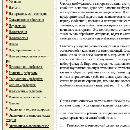
Музыка
Отсюда необходимость так организовать газетн
Налоги
сообщить основное, даже если заметка не будет 
определенное эмоцианальное воздействие. Изло
Начертательная геометрия
предворительной подготовки, зависимость от к
Оккультизм и уфология
наряду с обычной, постоянно повторяющейся т
тематика, почему-либо оказывающаяся актуаль
Педагогика
начинают повторятся. Эта повторность, а также
Полиграфия
тщательную обработку материала, ведут к част
Политология
своебразие стилеобразующих факторов газетного
Право
Газетному и публицистическому стилям свойс
Предпринимательство
эстетической и контакто устанавливающей. След
отношению не ко всем газетным материалам. С
Программирование и комп-
степени приближаться то к научному, то к худ
ры
набор функций. Впрочем, вероятно, правильнее 
Психология - рефераты
контактоустанавливающая функции не отсутств
главным образом графическими средствами: ш
Религия - рефераты
в глаза и привлекать к себе внимание даже изд
Социология - рефераты
статьи по разным страницам, чем увеличивается
Физика - рефераты
особыми заголовками к параграфам. [1. c. 345
Философия - рефераты
Финансы деньги и налоги
Общая стилистическая картина английской и ам
Химия
органов Сити и Уол-стрита и кончая «желтой» 
Экология и охрана природы
Для практической работы переводчика наибол
Экономика и экономическая
характерные черты английской печати:
теория
1. Разговорно-фамильярный характер ряда м
Экономико-математическое