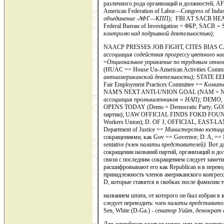
различного ро­да организаций и должносте
American Federation of Labor—Congress of Indust
объе­динение -АФГ—КПП);
FBI AТ SACB HEA
Federal Bureau of Investiga­tion = ФБР; SACB
=
S
контролю над подрывной деятельностью);
NAACP PRESSES JOB FIGHT, CITES BIAS 
асс
оци
ация содействия прогрессу цветного на
=
Опциональное управление по трудовым отно
(HUAC == House Un-American Activities Commi
антиамериканской деятельности);
STATE EE
Fair Employment Prac­tices Committee ==
Комитет
NAM'S NEXT ANTI-UNION GOAL (NAM = Nationa
ассоциация промышленников = НАП);
DEMO, 
OPENS TODAY (Demo = Democratic Party; GOP
пар­тии); UAW OFFICIAL FINDS FOKD FOUN
Workers Union); D. OF J, OFFICIAL, EAST-L
Department of Justice ==
Министерство юстици
сокращениями, как Gov == Governor; D. A, == Di
sentative
(член палаты представителей).
Вот да
сокращении названий партий, организаций и до
связи с последним сокращением сле­дует замет
расшифровывают его как Republican и в перев
принадлежность чле­нов американского конгрес
D, которые ставятся в скобках после фамилии 
названием штата, от которого он был избран в 
следует переводить:
член палаты представител
Sen, White
(D-Ga.) -
сенатор Уайт, демокра