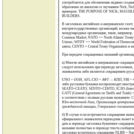
употребляется для обозначения недавно создан­
образовано по аналогии со звучанием Nick, Ni
примеров: THE PURPOSE OF NICK; MAU
BUILDERS.
В заголовках английских и американских газет
внутригосударственных организаций, весьма ч
международных организации, такие, например, 
Common Market; NATO == North Atlantic Treaty O
Unions; WFDY == World Federation of De­mocrat
zation; CENTO = Central Treaty Organization и м
При передаче сокращенных названий организац
а) Многие английские и американские сокращен
следует ис­пользовать при перевода заголовков
эквиваленты либо являются сокра­щением русс
UNO =
ООН,
AFL-CIO =
АФТ — КПП,
FBI = 
либо русскими буквами воспроизводят иност
SEATO=СЕATO, SENTO=CЕНTO, IСЛО (Inter­natio
GATT (Gener­al Agreement on Tariffs and Trade) 
в соответствии с полным русским названием:
С
Юго-восточной Азии, Организация центральн
гражданской авиации, Генеральное соглашение
б)
В случае если встречаются сокращения назв
официального эквивалента переводчик может в
дать в переводе заголовка буквенное сокращени
название полностью в переводе текста сообщен
заголовке встре­тилось сокращение NLRB = Nati