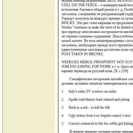
оказать помощь безработным; REAL REASON—о
STILL ON THE FENCE—о выжидательной полит
вступления Англии в общий рынок и т. д. Осо
заго­ловок, совершенно не раскрывающий содерж
Уоркер» получила на конкурсе премию за луч
MOCKS. Эти два слова вырваны из предложения в
Workеr "continues to make the most of its limite
при переводе невозможно воспроизвести английс
он отражал основное содержание:
Присуждение
нашей газете.
Во всех вышеприведенных случая
заголовок, необходимо прежде всего прочитать
одноступенчатые заголовки достаточно ясно 
POST TAKEN IN BRUNEI;
WEEKLIES MERGE; PROSPERITY NOT AUST
JOBLESS ASKING FOR WORK н т. п. Здесь пере
вариант перевода на русский язык. [8. c.219]
Специфическое построение английских газет
должны заставить читателя заинтерисоватся з
1. Italy’s radio,TV workers on strike
2. Apollo trail-blazers back relaxed and joking
3. Back to work – to kill the bill
4. Ugly noises from Los Angeles mayor’s nest
5. Convict centenced to life for coffin girl kidna
В первом примере заглавие кратко передает