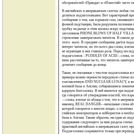
обозревателей «Правды» и «Известий» часто та
В английских и американских газетах любая ст
делиться подзаго­ловками. Вот характерный пр
сообщение о том, как взрывом газа, скопившего
фонной подстанции, была разрушена половина п
трубку на рычаг и этим вызвал искру подстанц
заголовком PHONE BLOWS UP HALF VILLAGE.
стремление заинтриговать читателя. В самом д
этого мало. В середине сообщения дается п
интерес читателя, но это всего два слова, взя
не играющие в них главную роль. Перед после
подзаголовок - PUDDLES OF ACID—слoвa, опя
явно рас­считанные на то, что читатель заинтере
дочитает сообщение до конца.
Такие, не связанные с текстом подзаголовки вст
примера можно перевести передовую статью из 
озаглавленную END NUCLEAR LUNACY, в ко­то
военной базы в Англии, собиравшимся покончит
ядерную боеголовку. В ней имеются три подз
где говорится об утверждении властей, что в
—сло­ва, взятые из абзаца о том, что в америк
наконец, REAL DAN­GER—начальные слова абза
которой говорится о многих вещах: о по­литике
глийских консерваторов и лейбористов и необ
базы в Англии. Та­ким образом, ни один из подз
содержания следующего за ним раздела статьи
практикой английских и американских газет, при
Подзаголовки сохраняются только при перевод