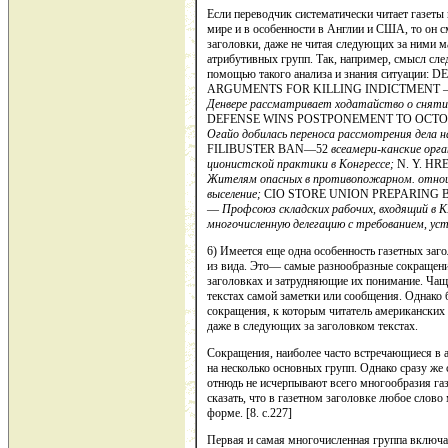
Если переводчик систематически читает газеты 
мире и в осо­бенности в Англии и США, то он 
заголовки, даже не читая следую­щих за ними м
атрибутивных групп. Так, например, смысл сле
помощью такого анализа и знания ситуаци
ARGUMENTS FOR KILLING INDICTMENT
Денвере рассмат­ривает ходатайство о сняти
DEFENSE WINS POSTPONEMENT TO OCT
Огайо добилась переноса рассмотрения дела 
FILIBUSTER BAN—52
всеамери-канские орг
ционистской практики в Конгрессе;
N. Y. H
Жителям опасных в про­тивопожарном. отнош
выселение;
CIO STORE UNION PREPARING
—
Профсоюз склад­ских рабочих, входящий в 
многочисленную делегацию с требованием, ус
6) Имеется еще одна особенность газетных заг
из вида. Это— самые разнообразные сокращени
заголовках и затрудняющие их понима­ние. Чащ
текстах самой заметки или сообщения. Однако б
сокраще­ния, к которым читатель американских 
даже в следующих за заголовком текстах.
Сокращения, наиболее часто встречающиеся в а
на несколько основных групп. Однако сразу же
отнюдь не исчерпывают всего многообразия га
сказать, что в газетном заголовке любое слово
форме. [8. c.227]
Первая и самая многочисленная группа включа