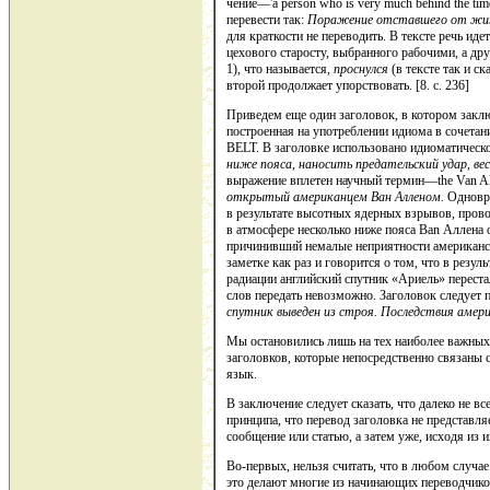
чение—'a person who is very much behind the t
перевести так:
Поражение отставшего от жиз
для краткости не переводить. В тексте речь иде
цехового старосту, выбранного рабочими, а д
1), что называется,
проснулся
(в тексте так и ск
второй продолжает упорство­вать. [8. c. 236]
Приведем еще один заголовок, в котором заклю
построенная на употреблении идиома в соче
BELT. В заголовке использовано идиоматическое
ниже пояса, наносить предательский удар, вес
выражение вплетен научный термин—the Van Alie
открытый американцем Ван Алленом.
Одновре
в результате высотных ядерных взрывов, про
в ат­мосфере несколько ниже пояса Ban Аллена
причинивший нема­лые неприятности американс
заметке как раз и говорится о том, что в резул
радиации английский спутник «Ариель» переста
слов пе­редать невозможно. Заголовок следует
спутник выведен из строя. Последствия амер
Мы остановились лишь на тех наиболее важных 
заголов­ков, которые непосредственно связаны 
язык.
В заключение следует сказать, что далеко не вс
принципа, что пе­ревод заголовка не представл
сообщение или статью, а за­тем уже, исходя из 
Во-первых, нельзя считать, что в любом случа
это делают многие из начинающих переводчиков