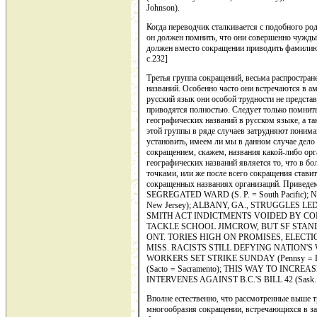
Johnson).
Когда переводчик сталкивается с подобного р
он должен пом­нить, что они совершенно чужды
должен вместо сокращении приводить фамилию 
c.232]
Третья группа сокращений, весьма распростра
названий. Осо­бенно часто они встречаются в а
русский язык они особой трудности не представ
приводятся полностью. Следует только помнит
географических названий в русском языке, а т
этой группы в ряде случаев затрудняют пониман
установить, имеем ли мы в данном случае дело 
сокращением, ска­жем, названия какой-либо о
географических названий является то, что в б
точками, или же после всего сокращения ставитс
сокращенных назва­ниях организаций. Привед
SEGREGATED WARD (S. P. = South Pacific);
New Jersey); ALBANY, GA., STRUGGLES LED 
SMITH ACT INDICTMENTS VOIDED BY CONN. 
TACKLE SCHOOL JIMCROW, BUT SF STANDS PAT 
ONT. TORIES HIGH ON PROMISES, ELECTIO
MISS. RACISTS STILL DEFYING NATION'S W
WORKERS SET STRIKE SUNDAY (Pennsy
=
(Sacto
=
Sacramento); THIS WAY TO INCREASE
INTERVENES AGAINST B.C.'S BILL 42 (Sask. = S
Вполне естественно, что рассмотренные выше т
многообразия сок­ращении, встречающихся в заг