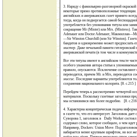
3. Наряду с фамильярно-разговорной окраской
некоторые прямо противоположные тенденции.
английских и американских газет принято всегд
тогда, когда он подвергается caмой беспощадн
употребляется без упоми­нания титула или зани
сокращение Mr (Mister) или Mrs. (Mistress). Та
Adenauer или Doctor Adenauer, Макмиллан—Мг. 
—Sir Winston Churchill (или Sir Winston). Газ
бандитов и одновременно может предпослать е
мистер.
Даже печальной памяти гитлеровский п
американской печати (в том числе и коммуни­ст
Все эти титулы имеют в английском тексте чист
особого уваже­ния автора статьи к упоминаемы
правило, опускаются. Исключе­ние составляют 
переводятся, причем Mr. и Mrs, переводятся с
миссис.
Последние варианты употребляются тол
сохранения национального колорита. [8. c.215 ]
Перейдем теперь к рассмотрению четвертой о
материалов. Поскольку газетные заголовки пре
мы остановимся них более подробно. [8. c.216
4. Характерна концентрическая подача информ
в газете то, что его интересует. Заголовок да
Суворова 1, заголовок в Daily Worker состоял 
содержал слово, которое сообщало, о чем идет 
Например, Dockers: Union Move. Подзаголовок
набирается менее крупным шрифтом, но все же п
notice now given. Первые несколько строк сам