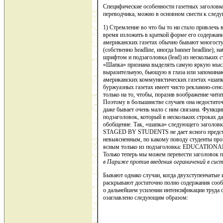
Специфические особенности газетных заголовко
переводчика, можно в основном свести к след
1) Стремление во что бы то ни стало привлечь
время изложить в краткой форме его содержание
американских газетах обычно бы­вают многосту
(собственно headline, иногда banner headline),
шрифтом и подзаголовка (lead) из нескольких
«Шапка» признана выделять са­мую яркую мысль
выразительную, бьющую в глаза или запоминаю­
американских коммунистических газетах «шапка
буржуазных газетах имеет чисто рекламно-сенс
только на то, чтобы, поразив воображение чита­
Поэтому в большинстве случаев она недостаточ
даже бывает очень мало с ним связана. Функци
подзаголовок, который в нескольких строках дае
обобщение. Так, «шапка» следующего загол
STAGED BY STUDENTS не дает ясного пред­став
невыяснен­ным, по какому поводу студенты про
ясным только из подзаголов­ка: EDUCATI
Только теперь мы можем перевести заголовок 
в Париже против вве­дения ограничений в сис
Бывают однако случаи, когда двухступенчатые 
раскрывают доста­точно полно содержания сооб
о дальнейшем усилении интенсифи­кации труда
озаглавлено следующим образом: