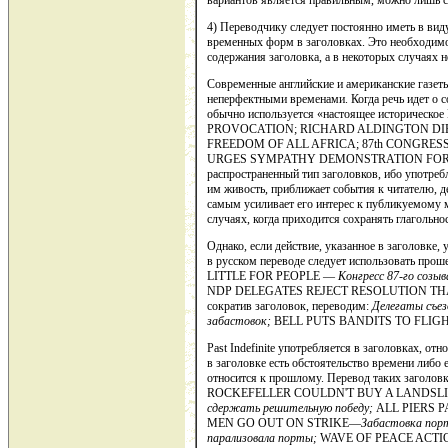
вариантов является пра­вильным, можно лишь с
4) Переводчику следует постоянно иметь в вид
временных форм в за­головках. Это необходим
содержания заголовка, а в некоторых случаях н
Современные английские и американские газеты 
неперфектными времена­ми. Когда речь идет о
обычно используется «настоящее историче
PROVOCATION; RICHARD ALDINGTON DI
FREE­DOM OF ALL AFRICA; 87th CONGRES
URGES SYMPATHY DEMONSTRATION FOR C
распространенный тип заголов­ков, ибо употре
им живость, приближает события к читателю, де
самым усили­вает его интерес к публикуемому м
случаях, когда приходится со­хранять глагольно
Однако, если действие, указанное в заголовке,
в русском переводе следует использовать п
LITTLE FOR PEOPLE —
Конгресс 87-го
co
зыв
NDP DELEGATES REJECT RESOLUTION TH
сократив заголовок, переводим:
Делегаты съез
забастовок;
BELL PUTS BANDITS TO FLIG
Past Indefinite употребляется в заголовках, от
в заголов­ке есть обстоятельство времени либо 
относится к прошлому. Перевод та­ких заголо
ROCKEFELLER COULDN'T BUY A LANDSL
сдержать решительную побе­ду;
ALL PIERS 
MEN GO OUT ON STRIKE—
Забастовка порт
парализовала порты;
WAVE OF PEACE ACTI