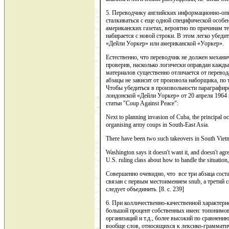
5. Переводчику английских информационно-опи
сталкиваться с еще одной специфической особен
американских газетах, вероятно по причинам т
набирается с новой строки. В этом легко убед
«Дейли Уоркер» или американской «Уоркер».
Естественно, что переводчик не должен механич
проверив, насколько логически оправдан кажды
материалов существенно от­личается от перевод
абзацы не зависит от произвола наборщика, по
Чтобы убедиться в произвольности параграфиро
лондонской «Дейли Уоркер» от 20 апреля 1964 
статьи "Coup Against Peace":
Next to planning invasion of Cuba, the principal oc
organising army coups in South-East Asia.
There have been two such takeovers in South Viet­
Washington says it doesn't want it, and doesn't agre
U.S. ruling class about how to handle the situation
Совершенно очевидно, что все три абзаца сост
связан с первым местоимением snub, а третий 
следует объединить. [8. c. 239]
6. При колличественно-качественной характери
большой процент собственных имен: топонимов
организаций и т.д., более высокий по сравнен
вообще слов, относящихся к лексико-грамматич