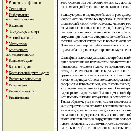
возбуждения при различных контактах с други
Религия и мифология
он не может добиться появления такого состоя
Сексология
Большую роль в партнерской паре играет довери
Информатика
уверенность во взаимных чувствах. В клиничес
программирование
страдающий каким-либо психосексуальным расс
Биология
возможности полового сношения, бывает убежд
Физкультура и спорт
полового сношения с партнершей вызовет насм
ситуации при попытке совершить половой акт ч
Английский язык
степени нарушает сексуальные возможности, чт
Математика
Доверие к партнерше и убежденность в том, что
страха и благоприятствует правильному течени
Безопасность
жизнедеятельности
Специфика психосексуальных расстройств наибо
Банковское дело
при благоприятном психическом соответствии 
признанием человека в качестве идеального се
Биржевое дело
вследствие недостаточного сексуального опыта
Бухгалтерский учет и аудит
трудностей или перемен, которые в незначитель
Валютные отношения
каждого партнера. Сочетание таких затруднени
совершенно невозможным, что, в свою очередь
Ветеринария
вторичных невротических реакций. В то же вре
Делопроизводство
партнерских парах, также благополучно подоб
испытывать никаких затруднений в осуществлен
Кредитование
Таким образом, у мужчины, сомневающегося в
концентрирующего поэтому все внимание на с
насмешки, эрекция может не достичь достаточно
возможности осуществить иммиссию и половой 
также испытывающую затруднения при половом
плеве, тенденции к судорожным сокращениям м
настолько, чтобы исключить возможность поло