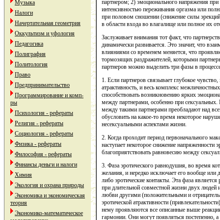
партнером; 2) эмоционального напряжения при
Музыка
интенсивностью переживания оргазма или полн
Налоги
при половом сношении (снижение силы эрекций
Начертательная геометрия
в области входа во влагалище или полное их от
Оккультизм и уфология
Заслуживает внимания тот факт, что партнерст
Педагогика
динамически развивается. Это значит, что вз
влияниями со временем меняется, что проявля
Полиграфия
тормозящих раздражителей, которыми партнеры
Политология
партнеров можно выделить три фазы в процессе
Право
1. Если партнеров связывает глубокое чувство,
Предпринимательство
атрактивность, и весь комплекс межличностных
способствовать возникновению ярких эмоциона
Программирование и комп-
между партнерами, особенно при сексуальных.
ры
между такими партнерами преобладают над вс
Психология - рефераты
обусловить на какое-то время некоторое нару
Религия - рефераты
несексуальными аспектами жизни.
Социология - рефераты
2. Когда проходит период первоначального мак
Физика - рефераты
наступает некоторое снижение напряженности э
благоприятствовать равновесию между сексуал
Философия - рефераты
Финансы деньги и налоги
3. Фаза эротического равнодушия, во время ко
желания, и нередко исключает его вообще или д
Химия
либо эротические контакты. Эта фаза являетс
Экология и охрана природы
при длительной совместной жизни двух людей 
любви другими (положительными и отрицатель
Экономика и экономическая
эротической атрактивности (привлекательности
теория
нему проявляются все описанные выше реакции
Экономико-математическое
гармонии. Они могут появляться постепенно, а