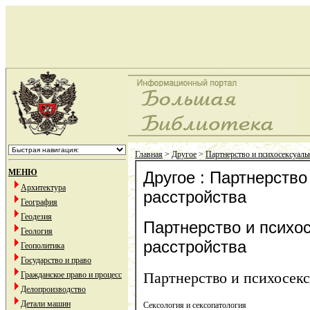
Главная
>
Другое
>
Партнерство и психосексуаль
МЕНЮ
Другое : Партнерств
Архитектура
расстройства
География
Геодезия
Партнерство и психо
Геология
расстройства
Геополитика
Государство и право
Партнерство и психосек
Гражданское право и процесс
Делопроизводство
Детали машин
Сексология и сексопатология