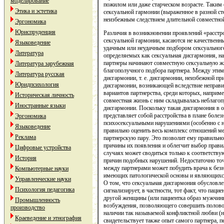
моделирование
пожилом или даже старческом возрасте. Таким 
Этика и эстетика
сексуальной гармонии (выраженное в разной ст
неизбежным следствием длительной совместно
Эргономика
Юриспруденция
Различия в возникновении проявлений «расстр
сексуальной гармонии, касаются не качественн
Языковедение
удачным или неудачным подбором сексуального 
Литература
определяемых как сексуальная дисгармония, н
партнеры начинают совместную сексуальную жиз
Литература зарубежная
благополучного подбора партнера. Между эти
Литература русская
дисгармонии, т. е. дисгармонии, неизбежной п
Юридпсихология
дисгармонии, возникающей вследствие неправи
вариантов партнерства, среди которых, наприме
Историческая личность
совместная жизнь с ним складывалась неблагоп
Иностранные языки
дисгармонии. Поскольку такая дисгармония в о
представляет собой расстройства в плане боле
Эргономика
психосексуальными нарушениями (особенно с 
Языковедение
правильно оценить весь комплекс отношений 
Реклама
партнерскую пару. Это позволит ему правильно
причины их появления и облегчит выбор правил
Цифровые устройства
случаях может сводиться только к соответств
История
причин подобных нарушений. Недостаточно то
между партнерами может побудить врача к безн
Компьютерные науки
имеющих патологической основы и являющихся
Управленческие науки
О том, что сексуальная дисгармония обусловле
Психология педагогика
сигнализирует, в частности, тот факт, что пац
другой женщины (или пациентка образ мужчины
Промышленность
возбуждения, позволяющего совершить половое
производство
наличии так называемой конфликтной любви (н
Краеведение и этнография
свидетельствует также опыт самого партнера, 