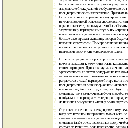
быть причиной психической травмы у партнера 
лиц с высокой сексуальной возбудимостью во 
преждевременное семяизвержение. При этом же
Если она не знает о причине преждевременного
неудовлетворенной половым сношением, отказы
ограничивает ее до минимума, чтобы избежать 
затруднения у партнера не могут быть устране
повышению сексуальной возбудимости и преж
больше разочаровать женщину, которая будет с
контакты с партнером. По мере затягивания это
половых сношений, что обусловит возникнове
неврастенического или истерического плана.
В такой ситуации партнеры по разным причинам
врачу и приходят к нему лишь тогда, когда жен
своим партнером. При этих случаях лечение зат
эффективности является поддержание как можн
может оказаться невозможным из-за нежелани
результатов в такой партнерской мере незначи
преждевременным семяизвержением, окажется в
причинах подобного затруднения, сама будет с
сношения, что в свою очередь будет способств
возбудимости партнера, то тенденция к прежд
дальнейшая сексуальная жизнь у обоих партнер
Оценивая тенденцию к преждевременному семяи
виду, что истинной их причиной может быть не
сколько особенности сексуальности женщины, к
сношения (либо очень изысканных ласк), чтобы 
следует подчеркнуть роль партнерства, так как