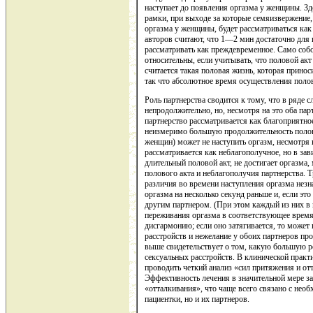
наступает до появления оргазма у женщины. Зд
рамки, при выходе за которые семяизвержение, 
оргазма у женщины, будет рассматриваться как
авторов считают, что 1—2 мин достаточно для 
рассматривать как преждевременное. Само собо
относительны, если учитывать, что половой ак
считается такая половая жизнь, которая принос
так что абсолютное время осуществления поло
Роль партнерства сводится к тому, что в ряде 
непродолжительно, но, несмотря на это оба пар
партнерство рассматривается как благоприятно
неизмеримо большую продолжительность полово
женщин) может не наступить оргазм, несмотря 
рассматривается как неблагополучное, но в зави
длительный половой акт, не достигает оргазм
полового акта и неблагополучия партнерства. Т
различия во времени наступления оргазма незнач
оргазма на несколько секунд раньше и, если э
другим партнером. (При этом каждый из них в 
переживания оргазма в соответствующее время
дисгармонию; если оно затягивается, то может
расстройств и нежелание у обоих партнеров пр
выше свидетельствует о том, какую большую ро
сексуальных расстройств. В клинической практи
проводить четкий анализ «сил притяжения и от
Эффективность лечения в значительной мере з
«отталкивания», что чаще всего связано с необ
пациентки, но и их партнеров.