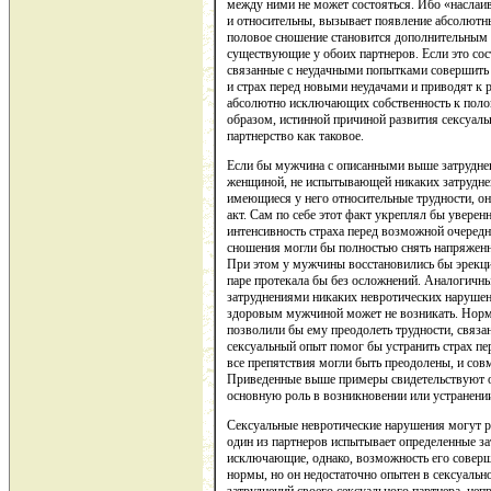
между ними не может состояться. Ибо «наслаив
и относительны, вызывает появление абсолютн
половое сношение становится дополнительны
существующие у обоих партнеров. Если это сос
связанные с неудачными попытками совершить 
и страх перед новыми неудачами и приводят к 
абсолютно исключающих собственность к поло
образом, истинной причиной развития сексуаль
партнерство как таковое.
Если бы мужчина с описанными выше затруднен
женщиной, не испытывающей никаких затруднен
имеющиеся у него относительные трудности, о
акт. Сам по себе этот факт укреплял бы уверен
интенсивность страха перед возможной очеред
сношения могли бы полностью снять напряженн
При этом у мужчины восстановились бы эрекции
паре протекала бы без осложнений. Аналогичн
затруднениями никаких невротических нарушен
здоровым мужчиной может не возникать. Норм
позволили бы ему преодолеть трудности, связа
сексуальный опыт помог бы устранить страх п
все препятствия могли быть преодолены, и сов
Приведенные выше примеры свидетельствуют о 
основную роль в возникновении или устранении
Сексуальные невротические нарушения могут ра
один из партнеров испытывает определенные з
исключающие, однако, возможность его соверше
нормы, но он недостаточно опытен в сексуальн
затруднений своего сексуального партнера, неп