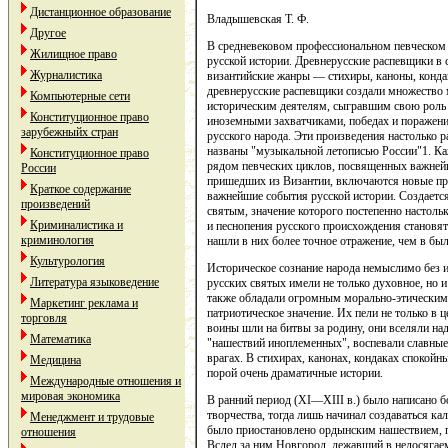
Дистанционное образование
Владышевская Т. Ф.
Другое
В средневековом профессиональном певческом 
Жилищное право
русской истории. Древнерусские распевщики в 
Журналистика
византийские жанры — стихиры, каноны, конда
древнерусские распевщики создали множество
Компьютерные сети
историческим деятелям, сыгравшим свою роль 
Конституционное право
иноземными захватчиками, победах и поражени
зарубежныйх стран
русского народа. Эти произведения настолько 
названы "музыкальной летописью России"1. К
Конституционное право
рядом певческих циклов, посвященных важней
России
пришедших из Византии, включаются новые пр
Краткое содержание
важнейшие события русской истории. Создаетс
произведений
святым, значение которого постепенно настоль
Криминалистика и
и песнопения русского происхождения становя
криминология
нашли в них более точное отражение, чем в был
Культурология
Историческое сознание народа немыслимо без 
Литература языковедение
русских святых имели не только духовное, но и
также обладали огромным морально-этическим
Маркетинг реклама и
патриотическое значение. Их пели не только в 
торговля
воины шли на битвы за родину, они вселяли на
Математика
"нашествий иноплеменных", воспевали славные
врагах. В стихирах, канонах, кондаках спокойн
Медицина
порой очень драматичные истории.
Международные отношения и
мировая экономика
В ранний период (XI—XIII в.) было написано б
творчества, тогда лишь начинал создаваться ка
Менеджмент и трудовые
было приостановлено ордынским нашествием, п
отношения
Вслед за ним Новгород, лежавший в недосягаем