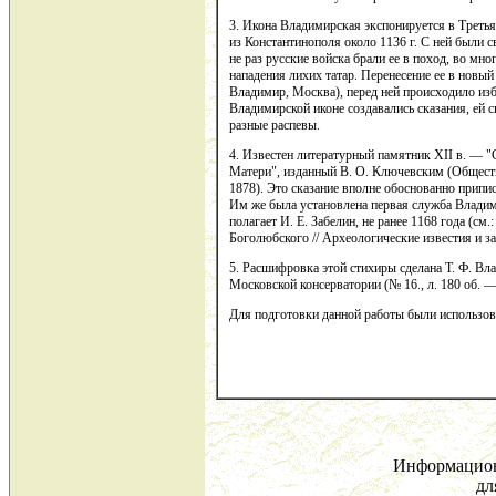
3. Икона Владимирская экспонируется в Третья
из Константинополя около 1136 г. С ней были 
не раз русские войска брали ее в поход, во мно
нападения лихих татар. Перенесение ее в новый
Владимир, Москва), перед ней происходило из
Владимирской иконе создавались сказания, ей 
разные распевы.
4. Известен литературный памятник XII в. — 
Матери", изданный В. О. Ключевским (Общество
1878). Это сказание вполне обоснованно прип
Им же была установлена первая служба Владим
полагает И. Е. Забелин, не ранее 1168 года (см
Боголюбского // Археологические известия и зам
5. Расшифровка этой стихиры сделана Т. Ф. Вл
Московской консерватории (№ 16., л. 180 об. —
Для подготовки данной работы были использован
Информацион
дл