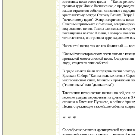
известных песен этого цикла — "Как за речкою
грозном царе Иване Васильевиче, о предводите
нашли отражения события, связанные с народ
крестьянскому вождю Степану Разину, Петру I 
"нечестивому царю". Жанр исторических песен
Северный примыкает к былинам, северной речит
вид сольного пения. Такова заонежская истори
посвященная взятию Казани, в которой повест
толстые стены, и о грозном царе, карающем из
Напев этой песни, так же как былинный, — вол
Южный тип исторических песен связан с казацк
протяжной многоголосной песне. Создателями 
люди, свидетели этих событий.
В среде казаков были популярны песни о поход
Ермака в Сибирь "Как на вольных степях Сара
многоголосном стиле, близком к протяжной п
("голосником" или "дышкантом").
Такого типа исторические песни и по сей день з
песен не умерла, перекочевав из древности в 
сложено о Емельяне Пугачеве, о войне с францу
Песни, отражающие важнейшие события совреме
* * *
Своеобразие развития древнерусской музыки з
взаимодействии двух культур — народной и це