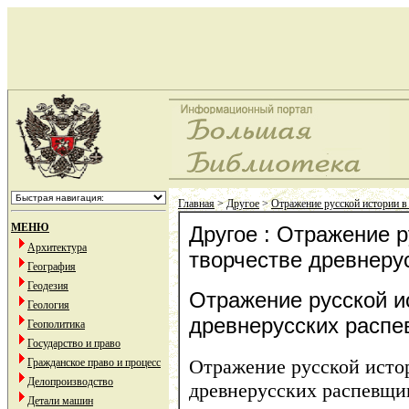
Главная
>
Другое
>
Отражение русской истории в
МЕНЮ
Другое : Отражение р
Архитектура
творчестве древнеру
География
Геодезия
Отражение русской и
Геология
древнерусских расп
Геополитика
Государство и право
Отражение русской истор
Гражданское право и процесс
Делопроизводство
древнерусских распевщи
Детали машин