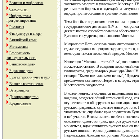
Религия и мифология
хотевшего разорить и уничтожить Москву в 13
решимостью бороться и надеждой на заступниче
Сексология
народа, противостоящего грозным испытаниям 
Информатика
программирование
Тема борьбы с ордынским игом нашла широкое 
государственным деятелям XIV в. — митропол
Биология
деятельностью способствовавшим облегчению и
Физкультура и спорт
Русского государства, возвышению Москвы.
Английский язык
Митрополит Петр, основав свою митрополию в 
Математика
сделал ее духовным центром задолго до того, к
Безопасность
некоторые тексты песнопений, предрек Москве 
жизнедеятельности
Концепция "Москва — третий Рим", возникшая 
Банковское дело
московских святых. В создании песнопений н
Биржевое дело
гимнографы, среди которых даже царь Иван IV
стихиры "Кыми похвальными венцы", "Придете 
Бухгалтерский учет и аудит
преблаженне святителю Петре", в которых отра
Валютные отношения
Московского государства.
Ветеринария
В новом контексте осознается национальная ис
Делопроизводство
воедино, создается общий летописный свод, соз
осуществляется общерусская канонизация свя
Кредитование
русских праздников, существовавших до того. 
упоминаемые, еще более ярко звучит тема Кул
в ней участие. В этом смысле особенно значит
основателя одного из ярких центров духовной
монастыря, вдохновившего русских воинов на
русским воинам, героям, духовным руководите
Радонежский, Алексий митрополит Московский,