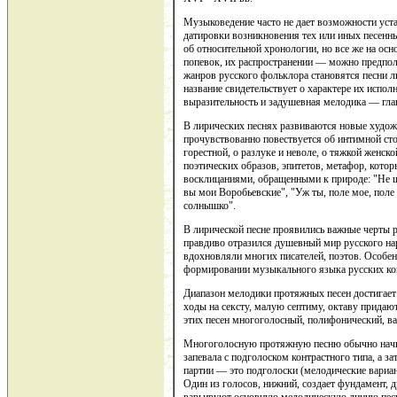
Музыковедение часто не дает возможности уст
датировки возникновения тех или иных песенн
об относительной хронологии, но все же на ос
попевок, их распространении — можно предпол
жанров русского фольклора становятся песни 
название свидетельствует о характере их испол
выразительность и задушевная мелодика — глав
В лирических песнях развиваются новые художе
прочувствованно повествуется об интимной сто
горестной, о разлуке и неволе, о тяжкой женс
поэтических образов, эпитетов, метафор, кот
восклицаниями, обращенными к природе: "Не ш
вы мои Воробьевские", "Уж ты, поле мое, поле 
солнышко".
В лирической песне проявились важные черты р
правдиво отразился душевный мир русского н
вдохновляли многих писателей, поэтов. Особен
формировании музыкального языка русских ко
Диапазон мелодики протяжных песен достигает
ходы на сексту, малую септиму, октаву придаю
этих песен многоголосный, полифонический, в
Многоголосную протяжную песню обычно начина
запевала с подголоском контрастного типа, а з
партии — это подголоски (мелодические вариан
Один из голосов, нижний, создает фундамент, д