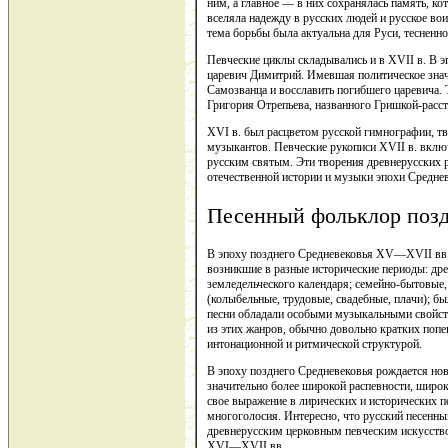
ним, а главное — в них сохранялась память, ко
вселяла надежду в русских людей и русское во
тема борьбы была актуальна для Руси, тесненно
Певческие циклы складывались и в XVII в. В 
царевич Димитрий. Имевшая политическое знач
Самозванца и восславить погибшего царевича. 
Григория Отрепьева, названного Гришкой-расст
XVI в. был расцветом русской гимнографии, тв
музыкантов. Певческие рукописи XVII в. вклю
русским святым. Эти творения древнерусских
отечественной истории и музыки эпохи Среднев
Песенный фольклор позд
В эпоху позднего Средневековья XV—XVII вв.
возникшие в разные исторические периоды: др
земледельческого календаря; семейно-бытовые
(колыбельные, трудовые, свадебные, плачи); б
песни обладали особыми музыкальными свойст
из этих жанров, обычно довольно кратких поп
интонационной и ритмической структурой.
В эпоху позднего Средневековья рождается но
значительно более широкой распевности, широк
свое выражение в лирических и исторических п
многоголосия. Интересно, что русский песенн
древнерусским церковным певческим искусство
XVI—XVII вв.