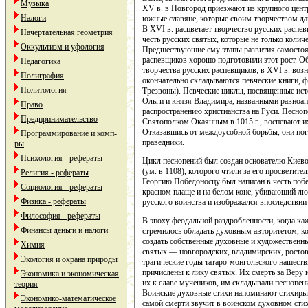
Музыка
XV в. в Новгород приезжают из крупного цент
Налоги
южные славяне, которые своим творчеством д
В XVI в. расцветает творчество русских распе
Начертательная геометрия
честь русских святых, которые не только колич
Оккультизм и уфология
Предшествующие ему этапы развития самостоят
распевщиков хорошо подготовили этот рост. Об
Педагогика
творчества русских распевщиков; в XVI в. воз
Полиграфия
окончательно складываются певческие книги, 
Политология
Трезвоны). Певческие циклы, посвященные ист
Ольги и князя Владимира, названными равноап
Право
распространению христианства на Руси. Песноп
Предпринимательство
Святополком Окаянным в 1015 г., воспевают и
Отказавшись от междоусобной борьбы, они пог
Программирование и комп-
праведники.
ры
Психология - рефераты
Цикл песнопений был создан основателю Киев
(ум. в 1108), которого чтили за его просветит
Религия - рефераты
Георгию Победоносцу был написан в честь побе
Социология - рефераты
красном плаще и на белом коне, убивающий лю
Физика - рефераты
русского воинства и изображался впоследствии
Философия - рефераты
В эпоху феодальной раздробленности, когда ка
Финансы деньги и налоги
стремилось обладать духовным авторитетом, к
создать собственные духовные и художественн
Химия
святых — новгородских, владимирских, ростов
Экология и охрана природы
трагические годы татаро-монгольского нашеств
причислены к лику святых. Их смерть за Веру 
Экономика и экономическая
их к славе мучеников, им складывали песнопени
теория
Воинские духовные стихи напоминают стихиры 
Экономико-математическое
самой смерти звучит в воинском духовном стих