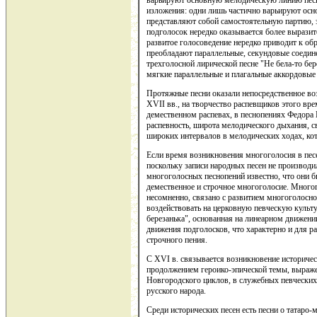
варьируют основную мелодическую линию песн
изложения: одни лишь частично варьируют осн
представляют собой самостоятельную партию, 
подголосок нередко оказывается более выразит
развитое голосоведение нередко приводит к об
преобладают параллельные, секундовые соедине
трехголосной лирической песне "Не бела-то бер
мягкие параллельные и плагальные аккордовые 
Протяжные песни оказали непосредственное в
XVII вв., на творчество распевщиков этого вр
демественном распевах, в песнопениях Федора 
распевность, широта мелодического дыхания, с
широких интервалов в мелодических ходах, кот
Если время возникновения многоголосия в пес
поскольку записи народных песен не производи
многоголосных песнопений известно, что они 
демественное и строчное многоголосие. Много
несомненно, связано с развитием многоголосно
воздействовать на церковную певческую культ
березанька", основанная на линеарном движени
движения подголосков, что характерно и для р
строчного пения.
С XVI в. связывается возникновение историчес
продолжением героико-эпической темы, выраже
Новгородского циклов, в служебных певческих
русского народа.
Среди исторических песен есть песни о татаро