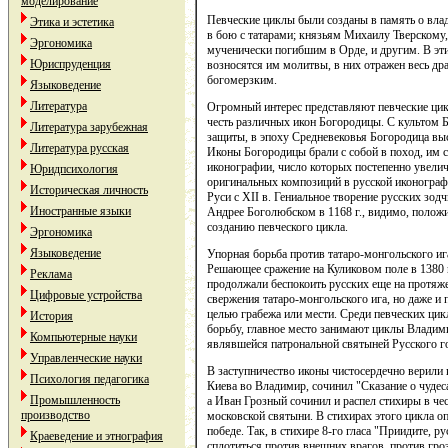
моделирование
Певческие циклы были созданы в память о вл
Этика и эстетика
в бою с татарами; князьям Михаилу Тверскому
Эргономика
мученически погибшим в Орде, и другим. В эт
Юриспруденция
возносятся им молитвы, в них отражен весь др
богомерзким.
Языковедение
Литература
Огромный интерес представляют певческие ци
честь различных икон Богородицы. С культом Б
Литература зарубежная
защиты, в эпоху Средневековья Богородица выс
Литература русская
Иконы Богородицы брали с собой в поход, им 
иконографии, число которых постепенно увелич
Юридпсихология
оригинальных композиций в русской иконограф
Историческая личность
Руси с XII в. Гениальное творение русских зо
Иностранные языки
Андрее Боголюбском в 1168 г., видимо, поло
созданию певческого цикла.
Эргономика
Языковедение
Упорная борьба против татаро-монгольского иг
Решающее сражение на Куликовом поле в 1380 г
Реклама
продолжали беспокоить русских еще на протяжен
Цифровые устройства
свержения татаро-монгольского ига, но даже и 
целью грабежа или мести. Среди певческих цик
История
борьбу, главное место занимают циклы Владим
Компьютерные науки
являвшейся патрональной святыней Русского го
Управленческие науки
В заступничество иконы чистосердечно верили
Психология педагогика
Киева во Владимир, сочинил "Сказание о чудес
Промышленность
а Иван Грозный сочинил и распел стихиры в че
производство
московской святыни. В стихирах этого цикла о
победе. Так, в стихире 8-го гласа "Приидите, 
Краеведение и этнография
сплотиться против внешних врагов, против гр