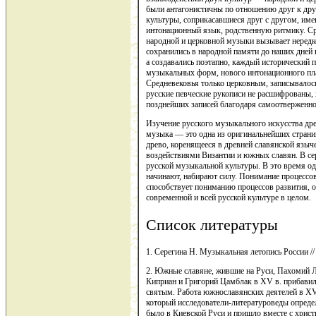
были антагонистичны по отношению друг к друг
культуры, соприкасавшиеся друг с другом, и
интонационный язык, родственную ритмику. Ср
народной и церковной музыки вызывает нередко
сохранились в народной памяти до наших дней в
а создавались поэтапно, каждый исторический
музыкальных форм, нового интонационного пла
Средневековья только церковным, записывалось
русские певческие рукописи не расшифрованы, 
позднейших записей благодаря самоотверженно
Изучение русского музыкального искусства др
музыка — это одна из оригинальнейших страни
древо, коренящееся в древней славянской языч
воздействиями Византии и южных славян. В се
русской музыкальной культуры. В это время о
начинают, набирают силу. Понимание процессо
способствует пониманию процессов развития, 
современной и всей русской культуре в целом.
Список литературы
1. Серегина Н. Музыкальная летопись России //
2. Южные славяне, жившие на Руси, Пахомий Л
Киприан и Григорий Цамблак в XV в. прибавил
святым. Работа южнославянских деятелей в XV 
который исследователи-литературоведы опреде
было в Киевской Руси и пришло вместе с христ