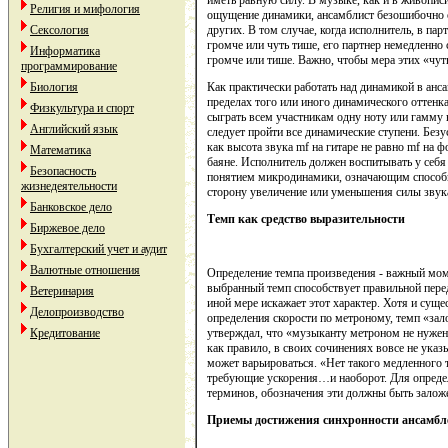
иметь равную силу. В музыке, как и в живописи
Религия и мифология
ощущение динамики, ансамблист безошибочно о
Сексология
других. В том случае, когда исполнитель, в пар
громче или чуть тише, его партнер немедленно 
Информатика
громче или тише. Важно, чтобы мера этих «чут
программирование
Биология
Как практически работать над динамикой в анс
пределах того или иного динамического оттен
Физкультура и спорт
сыграть всем участникам одну ноту или гамму н
Английский язык
следует пройти все динамические ступени. Безус
как высота звука mf на гитаре не равно mf на фор
Математика
баяне. Исполнитель должен воспитывать у себя
Безопасность
понятием микродинамики, означающим способн
жизнедеятельности
сторону увеличение или уменьшения силы звук
Банковское дело
Темп как средство выразительности
Биржевое дело
Бухгалтерский учет и аудит
Валютные отношения
Определение темпа произведения - важный мом
выбранный темп способствует правильной перед
Ветеринария
иной мере искажает этот характер. Хотя и суще
Делопроизводство
определения скорости по метроному, темп «за
Кредитование
утверждал, что «музыканту метроном не нужен
как правило, в своих сочинениях вовсе не указ
может варьироваться. «Нет такого медленного т
требующие ускорения…и наоборот. Для опреде
терминов, обозначения эти должны быть заложе
Приемы достижения синхронности ансамбл