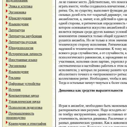
моделирование
ли не главное место. Действительно, что помог
Этика и эстетика
играть вместе, чтобы создавалось впечатление,
ритма. Он, по существу, выполняет функции д
Эргономика
сильных долей есть тот «скрытый дирижер», «ж
Юриспруденция
ансамблистов, а, значит, и их действий в одно 
одной стороны, и ритмическая определенность «
Языковедение
котором основывается искусство ансамблевой и
Литература
является первым среди других важных условий
Литература зарубежная
компонентов снижается только общий художест
рушится ансамбль. Но не только в этом значени
Литература русская
техническую сторону исполнения. Ритмическая 
Юридпсихология
надежной в техническом отношении. К тому же
всякого рода случайностям, а от случайности, к
Историческая личность
психологического равновесия, к зарождению во
Иностранные языки
участников, исполняя свою партию, укреплял 
Эргономика
систематически и настойчиво работать в этом н
исполнители, у которых по разному развито чу
Языковедение
абсолютного точного и «метрономного» ритма
Реклама
коллективном ритме. Необходимо, чтобы в анс
Тогда и остальные начнут тянуться к более си
Цифровые устройства
История
Динамика как средство выразительности
Компьютерные науки
Управленческие науки
Играя в ансамбле, необходимо быть экономным
Психология педагогика
распоряжаться ими разумно. Надо исходить из 
Промышленность
по тембру инструментами, одним из главных е
производство
утонченность, является динамика. Различные 
разных динамических уровнях. Как в живописи, 
Краеведение и этнография