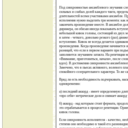
Под синхронностью ансамблевого звучания сле
сильных и слабых долей каждого такта, преде
длительностей всеми участниками ансамбля. П
исполнения нужно выделить три момента: как на
закончить произведение вместе. В ансамбле д
дирижера, он обязан иногда показывать вступле
небольшой кивок головы, состоящий из двух мо
и затем - четкого, довольно резкого (раз) дви
вступлению. Кивок не всегда делается одинаков
произведения. Когда произведение начинается из-
разницей, что если в первом варианте при подъ
заполняется звучанием затакта. На репетиции м
«Внимание, приготовиться, начали», после слов
вдох). В достижении синхронности ансамблевог
Замечено, что в пьесах активного, волевого пла
спокойного созерцательного характера. То же с
Вряд ли есть необходимость подчеркивать, нас
одновременно:
а) последний аккорд - имеет определенную длит
«про себя» метрические доли и снимает аккорд 
б) аккорд - над которым стоит фермата, продо
это отрабатывается в процессе репетиции. Ори
кивок головы.
Если синхронность исполнителя - качество, не
степени оно необходимо в такой его разновидно