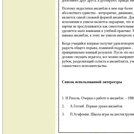
дополняют друг друга, а дублируют, правда, ино
Поэтому недостатки ансамбля в нем еще более 
абсолютного единства - метроритме, динамике,
является самой сложной формой ансамбля. Док
исполнении в унисон является ощущение, что 
партия не прослушивается как самостоятельна
уделяется мало внимания в учебной практике.
навыки ансамбля, к тому же унисон интересен 
Когда учащийся впервые получит удовлетворен
радость общего порыва, взаимной поддержки - м
принципиально важный результат. Пусть это исп
должно смущать педагога, все можно выправит
рубеж, разделяющий солиста и ансамблиста, уч
совместного исполнительства.
Список использованной литературы
1. Н.Ризоль. Очерки о работе в ансамбле. - 198
2. А.Готлиб. Первые уроки ансамбля.
3. П.Агафонин. Школа игры на шестиструнной 