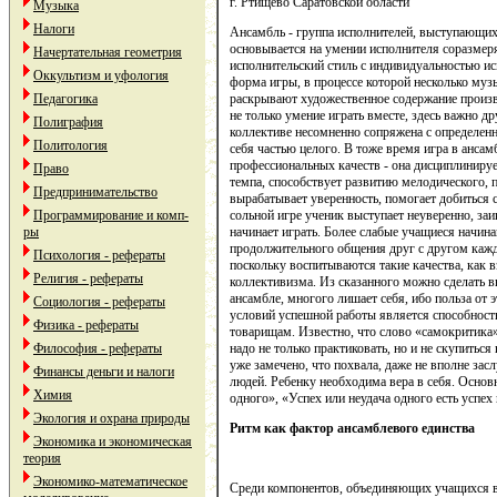
г. Ртищево Саратовской области
Музыка
Налоги
Ансамбль - группа исполнителей, выступающих
основывается на умении исполнителя соразмер
Начертательная геометрия
исполнительский стиль с индивидуальностью ис
Оккультизм и уфология
форма игры, в процессе которой несколько му
Педагогика
раскрывают художественное содержание произв
не только умение играть вместе, здесь важно др
Полиграфия
коллективе несомненно сопряжена с определенн
Политология
себя частью целого. В тоже время игра в анса
профессиональных качеств - она дисциплиниру
Право
темпа, способствует развитию мелодического, 
Предпринимательство
вырабатывает уверенность, помогает добиться с
Программирование и комп-
сольной игре ученик выступает неуверенно, заи
ры
начинает играть. Более слабые учащиеся начина
продолжительного общения друг с другом кажды
Психология - рефераты
поскольку воспитываются такие качества, как 
Религия - рефераты
коллективизма. Из сказанного можно сделать в
ансамбле, многого лишает себя, ибо польза от 
Социология - рефераты
условий успешной работы является способность
Физика - рефераты
товарищам. Известно, что слово «самокритика» 
Философия - рефераты
надо не только практиковать, но и не скупиться
уже замечено, что похвала, даже не вполне за
Финансы деньги и налоги
людей. Ребенку необходима вера в себя. Основн
Химия
одного», «Успех или неудача одного есть успех 
Экология и охрана природы
Ритм как фактор ансамблевого единства
Экономика и экономическая
теория
Экономико-математическое
Среди компонентов, объединяющих учащихся в