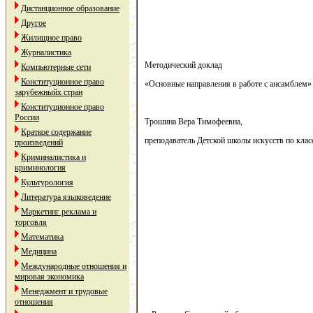
Дистанционное образование
Другое
Жилищное право
Журналистика
Методический доклад
Компьютерные сети
Конституционное право
«Основные направления в работе с ансамблем»
зарубежныйх стран
Конституционное право
России
Трошина Вера Тимофеевна,
Краткое содержание
преподаватель Детской школы искусств по клас
произведений
Криминалистика и
криминология
Культурология
Литература языковедение
Маркетинг реклама и
торговля
Математика
Медицина
Международные отношения и
мировая экономика
Менеджмент и трудовые
отношения