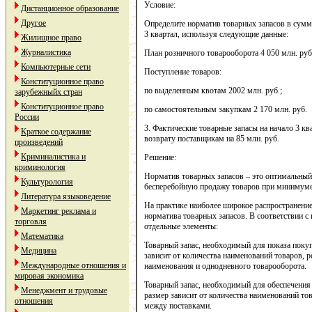
Условие:
Дистанционное образование
Другое
Определите норматив товарных запасов в сумм
3 квартал, используя следующие данные:
Жилищное право
Журналистика
План розничного товарооборота 4 050 млн. руб
Компьютерные сети
Поступление товаров:
Конституционное право
по выделенным квотам 2002 млн. руб.;
зарубежныйх стран
Конституционное право
по самостоятельным закупкам 2 170 млн. руб.
России
3. Фактические товарные запасы на начало 3 ква
Краткое содержание
возврату поставщикам на 85 млн. руб.
произведений
Криминалистика и
Решение:
криминология
Норматив товарных запасов – это оптимальный
Культурология
бесперебойную продажу товаров при минимуме 
Литература языковедение
На практике наиболее широкое распространени
Маркетинг реклама и
норматива товарных запасов. В соответствии с 
торговля
отдельные элементы:
Математика
Товарный запас, необходимый для показа покуп
Медицина
зависит от количества наименований товаров, 
Международные отношения и
наименования и однодневного товарооборота.
мировая экономика
Товарный запас, необходимый для обеспечения
Менеджмент и трудовые
размер зависит от количества наименований то
отношения
между поставками.