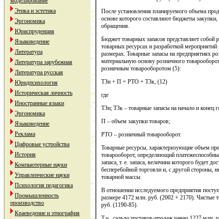
моделирование
Этика и эстетика
После установления планируемого объема прод
основе которого составляют бюджеты закупки,
Эргономика
обращения.
Юриспруденция
Бюджет товарных запасов представляет собой р
Языковедение
товарных ресурсах и разработкой мероприятий
Литература
размерах. Товарные запасы на предприятиях р
материальную основу розничного товарооборот
Литература зарубежная
розничным товарооборотом (5):
Литература русская
ТЗн + П = РТО + ТЗк, (12)
Юридпсихология
Историческая личность
где
Иностранные языки
ТЗн; ТЗк – товарные запасы на начало и конец г
Эргономика
П – объем закупки товаров;
Языковедение
Реклама
РТО – розничный товарооборот.
Цифровые устройства
Товарные ресурсы, характеризующие объем пр
История
товарооборот, определяющий платежеспособный
запаса, т. е. запаса, величина которого будет д
Компьютерные науки
бесперебойной торговли и, с другой стороны, 
Управленческие науки
товарной массы.
Психология педагогика
В отношении исследуемого предприятия поступ
Промышленность
размере 4172 млн. руб. (2002 + 2170). Чистые 
производство
руб. (1190-85).
Краеведение и этнография
Т.о., сальдо поставок-продаж равно 1227 млн. ру