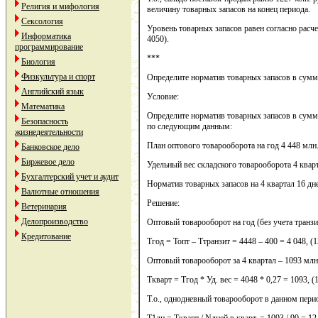
Религия и мифология
величину товарных запасов на конец периода.
Сексология
Уровень товарных запасов равен согласно расчет
Информатика
4050).
программирование
***
Биология
Физкультура и спорт
Определите норматив товарных запасов в сумме 
Английский язык
Условие:
Математика
Определите норматив товарных запасов в сумме 
Безопасность
по следующим данным:
жизнедеятельности
План оптового товарооборота на год 4 448 млн.
Банковское дело
Биржевое дело
Удельный вес складского товарооборота 4 квар
Бухгалтерский учет и аудит
Норматив товарных запасов на 4 квартал 16 дн
Валютные отношения
Решение:
Ветеринария
Делопроизводство
Оптовый товарооборот на год (без учета транзит
Кредитование
Тгод = Топт – Ттранзит = 4448 – 400 = 4 048, (1
Оптовый товарооборот за 4 квартал – 1093 млн.
Ткварт = Тгод * Уд. вес = 4048 * 0,27 = 1093, (
Т.о., однодневный товарооборот в данном перио
Т1дн = Ткварт / Nдней в кварт. = 1093 / 90 = 12,