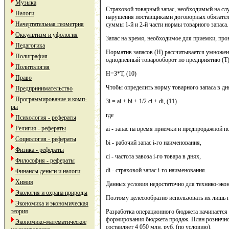
Музыка
Страховой товарный запас, необходимый на слу
Налоги
нарушения поставщиками договорных обязатель
Начертательная геометрия
суммы 1-й и 2-й части нормы товарного запаса.
Оккультизм и уфология
Запас на время, необходимое для приемки, про
Педагогика
Норматив запасов (Н) рассчитывается умножени
Полиграфия
однодневный товарооборот по предприятию (Т)
Политология
Н=З*Т, (10)
Право
Чтобы определить норму товарного запаса в д
Предпринимательство
Программирование и комп-
Зi = ai + bi + 1/2 ci + di, (11)
ры
где
Психология - рефераты
Религия - рефераты
ai - запас на время приемки и предпродажной по
Социология - рефераты
bi - рабочий запас i-го наименования,
Физика - рефераты
ci - частота завоза i-го товара в днях,
Философия - рефераты
di - страховой запас i-го наименования.
Финансы деньги и налоги
Химия
Данных условия недостаточно для технико-эко
Экология и охрана природы
Поэтому целесообразно использовать их лишь п
Экономика и экономическая
теория
Разработка операционного бюджета начинается с
формирования бюджета продаж. План рознично
Экономико-математическое
составляет 4 050 млн. руб. (по условию).