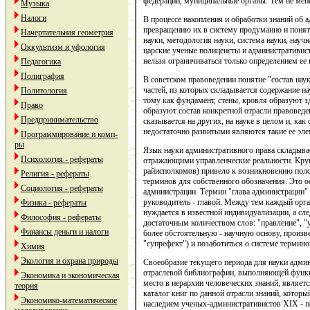
федерации, муниципальные органы. Тем не мене
Музыка
Налоги
В процессе накопления и обработки знаний об 
превращению их в систему продуманно и понят
Начертательная геометрия
науки, методология науки, система науки, науч
Оккультизм и уфология
царские ученые полицеисты и административист
нельзя ограничиваться только определением ее п
Педагогика
Полиграфия
В советском правоведении понятие "состав нау
частей, из которых складывается содержание на
Политология
тому как фундамент, стены, кровля образуют зд
Право
образуют состав конкретной отрасли правоведе
Предпринимательство
сказывается на других, на науке в целом и, как
недостаточно развитыми являются такие ее эле
Программирование и комп-
ры
Язык науки административного права складыва
Психология - рефераты
отражающими управленческие реальности. Круш
райисполкомов) привело к возникновению поло
Религия - рефераты
терминов для собственного обозначения. Это о
Социология - рефераты
администрации. Термин "глава администрации" 
руководитель - главой. Между тем каждый орга
Физика - рефераты
нуждается в известной индивидуализации, а сл
Философия - рефераты
достаточным количеством слов: "правление", "
Финансы деньги и налоги
более обстоятельную - научную основу, произв
"супрефект") и позаботиться о системе термин
Химия
Экология и охрана природы
Своеобразие текущего периода для науки админи
отраслевой библиографии, выполняющей функци
Экономика и экономическая
место в иерархии человеческих знаний, являет
теория
каталог книг по данной отрасли знаний, котор
Экономико-математическое
наследием ученых-административистов XIX - пе