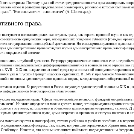
ного материала. Поэтому в данной статье предпринята попытка проанализировать вопр
зникло четкое и рельефное представление о категориях, разговор о которых был начат 
право". "Кто ясно мыслит - ясно излагает" (А. Шопенгауэр).
тивного права.
выступает в нескольких ролях: как отрасль права, как отрасль правовой науки и как од
овокупность юридических норм, определяющих поведение субъектов (граждан, органов
твенного управления и полицейской деятельности. Но если административное право ка
аука административного права исследует нормы административного права, классифициру
ет в определенной системе.
появились в глубокой древности. Регулируя управленческие отношения еще в первобытн
тельной и последовательной дифференциации развились и возникли такие отрасли, как гр
ем в XVII—XIX вв. выделению из своей среды организованной совокупности правовых н
ются уже в "Русской Правде" и царских судебниках. В 1649 г. при Алексее Михайлович
авший в основном административно-правовые нормы, которые охраняли общественный п
ительно недавно. Ее родословная в России не уходит дальше первой половины XIX в., к
ах кафедры законов благоустройства и благочиния.
ующее определение науки: "Сфера человеческой деятельности, функцией которой являет
льности". Из этого определения можно сделать вывод, что наука административного прав
ющаяся в изучении, истолковании и объяснении административно-правовых явлений; 2)
нормах административного права, административно-правовых институтах понятиях и ка
ва материализуются в монографиях, статьях учебниках и учебных пособиях, а в теоре
 определениях классификациях. Так, лицам, получившим юридическое образование, изве
 Особенную. Известно, что органы исполнительной власти подразделяются на федераль