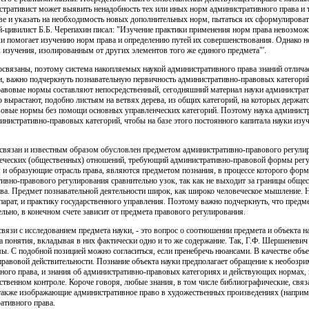
тративист может выявить ненадобность тех или иных норм административного права и т
ве и указать на необходимость новых дополнительных норм, пытаться их сформулироват
й-цивилист Б.Б. Черепахин писал: "Изучение практики применения норм права невозмож
и помогает изучению норм права и определению путей их совершенствования. Однако н
изучения, изолированным от других элементов того же единого предмета"'.
связаны, поэтому система накопляемых наукой административного права знаний отличае
и, важно подчеркнуть познавательную первичность административно-правовых категори
авовые нормы составляют непосредственный, сегодняшний материал науки администрат
 вырастают, подобно листьям на ветвях дерева, из общих категорий, на которых держатс
овые нормы без помощи основных управленческих категорий. Поэтому наука администр
министративно-правовых категорий, чтобы на базе этого постоянного капитала науки из
 связан и известным образом обусловлен предметом административно-правового регулир
овеческих (общественных) отношений, требующий административно-правовой формы регу
и образующие отрасль права, являются предметом познания, в процессе которого фор
ивно-правового регулирования сравнительно узок, так как не выходит за границы обще
а. Предмет познавательной деятельности широк, как широко человеческое мышление. 
парат, и практику государственного управления. Поэтому важно подчеркнуть, что предме
льно, в конечном счете зависит от предмета правового регулирования.
вязи с исследованием предмета науки, - это вопрос о соотношении предмета и объекта н
 понятия, вкладывая в них фактически одно и то же содержание. Так, Г.Ф. Шершеневич в
мы. С подобной позицией можно согласиться, если пренебречь нюансами. В качестве объ
правовой действительности. Познание объекта науки предполагает обращение к необозр
ного права, и знания об административно-правовых категориях и действующих нормах, 
рственном контроле. Короче говоря, любые знания, в том числе библиографические, свя
 также изображающие административное право в художественных произведениях (наприм
ативного права.