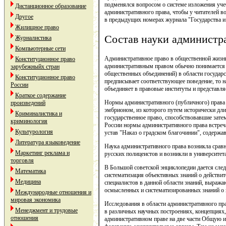
подменялся вопросом о системе изложения учеб
Дистанционное образование
административного права, чтобы у читателей во
Другое
в предыдущих номерах журнала "Государства и 
Жилищное право
Состав науки администра
Журналистика
Компьютерные сети
Административное право в общественной жизни 
Конституционное право
административным правом обычно понимается с
зарубежныйх стран
общественных объединений) в области государс
Конституционное право
предписывает соответствующее поведение, то н
России
объединяет в правовые институты и представля
Краткое содержание
Нормы административного (публичного) права 
произведений
эмбрионом, из которого путем исторически дли
Криминалистика и
государственное право, способствовавшие зат
криминология
России нормы административного права встреча
Культурология
устав "Наказ о градском благочинии", содерж
Литература языковедение
Наука административного права возникла сравн
Маркетинг реклама и
русских полицеистов и возникли в университет
торговля
В Большой советской энциклопедии дается след
Математика
систематизация объективных знаний о действите
Медицина
специалистов в данной области знаний, выража
осмысленных и систематизированных знаний о 
Международные отношения и
мировая экономика
Исследования в области административного пра
Менеджмент и трудовые
в различных научных построениях, концепциях,
отношения
административном праве на две части Общую и