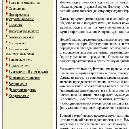
Что же следует понимать под предметом науки 
Религия и мифология
объект изучения у данной науки. Поэтому отеч
Сексология
данной науки является действующее администра
Информатика
Однако предмет административно-правовой нау
программирование
представления о предмете науки, не может пок
Биология
единым, следует отметить, что в целом он скла
Физкультура и спорт
административно-правовые нормы, администрат
Английский язык
Первой частью предмета науки административно
Математика
юридических норм. Действующие нормы система
порождаемые ими административные правоотно
Безопасность
стало деление административных правоотношен
жизнедеятельности
"орган управления - гражданин". Однако как н
Банковское дело
полного представления о предмете науки админ
Биржевое дело
Знакомство только с действующим правом не м
Бухгалтерский учет и аудит
Знание норм административного права, руководс
Однако не везде, где есть знание администрати
Валютные отношения
значение прежде всего те знания, которые был
Ветеринария
категории типа "исполнительная власть", "орга
Делопроизводство
"полицейская деятельность" и т.д. В администр
постоянном развитии и что отражает наука адм
Кредитование
целостность, цементируют те знания, которые 
и скоординированных между собой узловых кате
формулировать научные определения, строить к
Третьей важной частью предмета науки админис
исполнительной власти и должностных лиц. Нау
кодексам, а в тесной связи с жизнью граждан, 
нормы, должна уметь изучать право, сравнивая