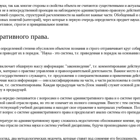
уки, так как многие стороны и свойства объекта не считаются существенными и актуал
я не в непосредственной проекции на наблюдаемую административно-правовую действител
ренней сущности, структурной расчлененности на наиболее важные части. Обобщенный и
ых понятий (категорий), через которые в первую очередь определяется предмет науки.
етливое, строгое и принципиальное понятие.
ативного права.
 определенной степени обусловлен объектом познания и строго отграничивает круг соби
 приводит их в порядок. "Наука - это система, т.е. приведенная в порядок на основани
 включает обширную массу информации: "законоведение", т.е. комментирование дейст
ия, материал о практике управления и правоохранительной деятельности. Важное место 
 государственного служащего, т.е. предложения о совершенствовании и применении дейс
тичная масса информации — они классифицированы на части, а части расположены в соотв
, т.е. систематизированы. Каждая предыдущая часть (блок знаний) служит основой для
у в предыдущей.
а нередко смешивается с вопросами о системе административного права и о системе преп
ой самой отрасли права, но это не означает их полного совпадения. Вместе с тем систем
етствующей учебной дисциплины и находит свое отражение в материалах учебников. Поэ
т вопрос о системе административного права и предполагает анализ системы его препода
итературе по административному праву сложилось недостаточно обоснованное мнение, пр
тема отрасли система науки и система учебной дисциплины, будучи производными одна о
взгляд, два методологических недочета, которые ставят под сомнение его бесспорность.