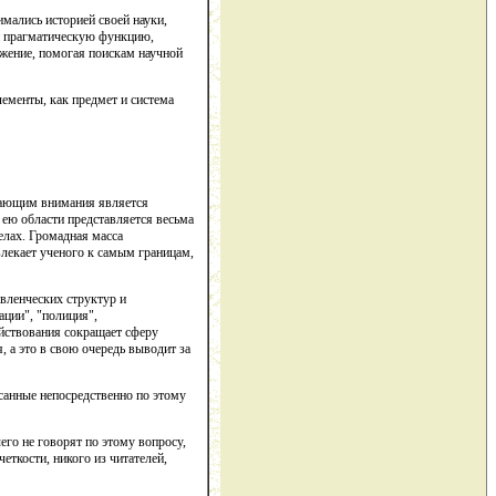
мались историей своей науки,
ни прагматическую функцию,
жение, помогая поискам научной
лементы, как предмет и система
ивающим внимания является
 ею области представляется весьма
елах. Громадная масса
влекает ученого к самым границам,
вленческих структур и
ации", "полиция",
яйствования сокращает сферу
 а это в свою очередь выводит за
исанные непосредственно по этому
го не говорят по этому вопросу,
еткости, никого из читателей,