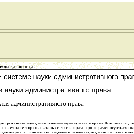
административного права
и системе науки административного пра
е науки административного права
уки административного права
ры чрезвычайно редко уделяют внимание науковедческим вопросам. Получается так, чт
его исследование вопросов, связанных с отраслью права, порою страдает отсутствием по
отдельных работах смешивались с предметом и системой науки административного права, 