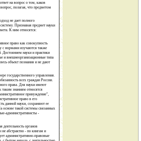
твет на вопрос о том, каков
вопрос, полагая, что предметом
дход не дает полного
 систему. Признавая предмет науки
мета. К ним относятся:
ивное право как совокупность
у с нормами изучаются также
. Достоянием науки и практики
ые и внешнеорганизационные типа
весь объект познания и не дают
ере государственного управления.
обязанность всех граждан России.
вного права. Для науки имеют
 к таким знаниям относятся
административное принуждение",
истративное право в его
ть данной науки, сохраняют ее
На основе такой системы связанных
ные-административисты -
я деятельность органов
 не абстрактно - по книгам и
изует административно-правовые
, с бытом народа, с деятельностью