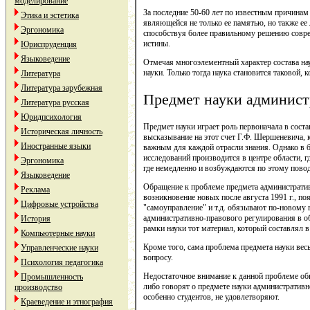
моделирование
За последние 50-60 лет по известным причинам
Этика и эстетика
являющейся не только ее памятью, но также ее
Эргономика
способствуя более правильному решению совре
истины.
Юриспруденция
Языковедение
Отмечая многоэлементный характер состава наук
науки. Только тогда наука становится таковой, 
Литература
Литература зарубежная
Предмет науки админист
Литература русская
Юридпсихология
Предмет науки играет роль первоначала в сост
Историческая личность
высказывание на этот счет Г.Ф. Шершеневича, 
Иностранные языки
важным для каждой отрасли знания. Однако в б
исследований производится в центре области, г
Эргономика
где немедленно и возбуждаются по этому повод
Языковедение
Обращение к проблеме предмета административн
Реклама
возникновение новых после августа 1991 г., по
Цифровые устройства
"самоуправление" и т.д. обязывают по-новому 
административно-правового регулирования в об
История
рамки науки тот материал, который составлял 
Компьютерные науки
Кроме того, сама проблема предмета науки вес
Управленческие науки
вопросу.
Психология педагогика
Недостаточное внимание к данной проблеме обн
Промышленность
либо говорят о предмете науки административно
производство
особенно студентов, не удовлетворяют.
Краеведение и этнография