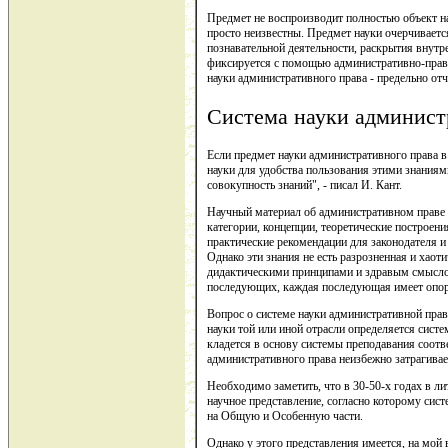
Предмет не воспроизводит полностью объект на
просто неизвестны. Предмет науки очерчиваетс
познавательной деятельности, раскрытия внут
фиксируется с помощью административно-правов
науки административного права - предельно отч
Система науки администр
Если предмет науки административного права в
науки для удобства пользования этими знаниями
совокупность знаний", - писал И. Кант.
Научный материал об административном праве
категории, концепции, теоретические построен
практические рекомендации для законодателя и
Однако эти знания не есть разрозненная и хао
дидактическими принципами и здравым смыслом
последующих, каждая последующая имеет опор
Вопрос о системе науки административной прав
науки той или иной отрасли определяется систем
кладется в основу системы преподавания соотв
административного права неизбежно затрагивае
Необходимо заметить, что в 30-50-х годах в л
научное представление, согласно которому сис
на Общую и Особенную части.
Однако у этого представления имеется, на мой 