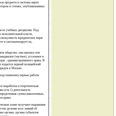
осы предмета и системы науки
автором в статьях, опубликованных
на из учебных дисциплин. Под
 исполнительной власти,
к совокупность юридических норм
ет и систематизирует их,
ом обществе, они явились тем
ажданское (частное), уголовное и
орм - административного права. В
е издается первый полицейский
орядок в Москве.
огда появились первые работы
ся выработка и теоретическая
а есть 1) деятельность
 определенная сумма накопленных,
тегориях.
тическом плане получают выражение
стно деление всех знаний об
ные органы, органы субъектов