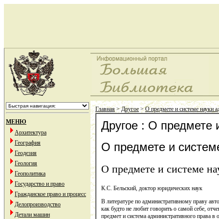
Главная
>
Другое
>
О предмете и системе науки 
МЕНЮ
Другое : О предмете 
Архитектура
География
О предмете и систем
Геодезия
Геология
О предмете и системе на
Геополитика
Государство и право
К.С. Бельский, доктор юридических наук
Гражданское право и процесс
В литературе по административному праву авто
Делопроизводство
как будто не любит говорить о самой себе, отч
Детали машин
предмет и система административного права в 