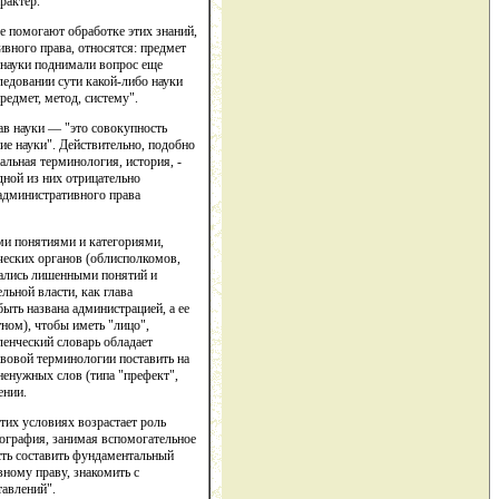
рактер.
е помогают обработке этих знаний,
вного права, относятся: предмет
е науки поднимали вопрос еще
едовании сути какой-либо науки
редмет, метод, систему".
ав науки — "это совокупность
ие науки". Действительно, подобно
альная терминология, история, -
дной из них отрицательно
е административного права
ми понятиями и категориями,
ческих органов (облисполкомов,
зались лишенными понятий и
льной власти, как глава
ыть названа администрацией, а ее
ном), чтобы иметь "лицо",
ленческий словарь обладает
авовой терминологии поставить на
ненужных слов (типа "префект",
ении.
тих условиях возрастает роль
ография, занимая вспомогательное
сть составить фундаментальный
вному праву, знакомить с
тавлений".