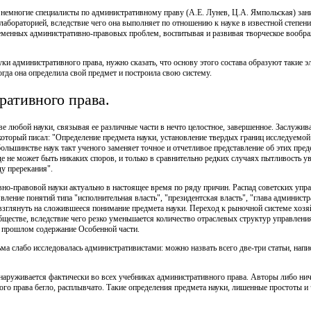
 немногие специалисты по административному праву (А.Е. Лунев, Ц.А. Ямпольская) зани
 лабораторией, вследствие чего она выполняет по отношению к науке в известной степе
менных административно-правовых проблем, воспитывая и развивая творческое вообра
и административного права, нужно сказать, что основу этого состава образуют такие э
когда она определила свой предмет и построила свою систему.
ративного права.
аве любой науки, связывая ее различные части в нечто целостное, завершенное. Заслуж
который писал: "Определение предмета науки, установление твердых границ исследуемой
ольшинстве наук такт ученого заменяет точное и отчетливое представление об этих пред
де не может быть никаких споров, и только в сравнительно редких случаях пытливость у
у пререкания".
о-правовой науки актуально в настоящее время по ряду причин. Распад советских упра
явление понятий типа "исполнительная власть", "президентская власть", "глава администр
взглянуть на сложившееся понимание предмета науки. Переход к рыночной системе хоз
ществе, вследствие чего резко уменьшается количество отраслевых структур управления,
в прошлом содержание Особенной части.
ьма слабо исследовалась административистами: можно назвать всего две-три статьи, нап
аруживается фактически во всех учебниках административного права. Авторы либо ниче
го права бегло, расплывчато. Такие определения предмета науки, лишенные простоты и ч