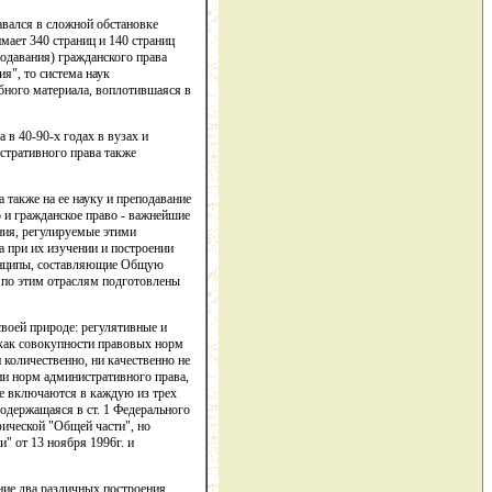
авался в сложной обстановке
мает 340 страниц и 140 страниц
подавания) гражданского права
ия", то система наук
бного материала, воплотившаяся в
 в 40-90-х годах в вузах и
стративного права также
 также на ее науку и преподавание
о и гражданское право - важнейшие
ния, регулируемые этими
 при их изучении и построении
ринципы, составляющие Общую
 по этим отраслям подготовлены
воей природе: регулятивные и
 как совокупности правовых норм
количественно, ни качественно не
ии норм административного права,
е включаются в каждую из трех
одержащаяся в ст. 1 Федерального
фической "Общей части", но
" от 13 ноября 1996г. и
ние два различных построения