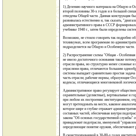
1) Делению научного материала на Общую и Ос
второй половины 30-х годов и в большой спешк
отведены Общей части. Данная конструкция был
развивалась естественно и, так сказать, "двига
административного права в СССР формировалас
учебнике 1940 г., затем были определены систе
Возможно, не стоило говорить так подробно об 
техникумах, всем программам по администрати
подразделяется на Общую и Особенную части.
2) Распространение схемы "Общая - Особенная ч
не имело достаточного основания также потому
отрасли права, но структурно менее сложные 
отраслями права, отличаются большим однообр
системы выпадает сравнительно простая зада
часть отрасли; рабочие нормы, образующие Ос
кодексы, отличающиеся многовековой логичес
Административное право регулирует обществен
охранительные (деликтные), вертикальные и г
при любом их построении: институционном, от
могут претендовать на место, каковое аналог
которое шире и глубже отражает администрат
составных частей, обеспечивая внутри подотр
закона "Об основах государственной службы" о
принадлежит подотрасли, именуемой "управленч
определяющие понятие оружия, обеспечивают р
В сконструированной в 30-80-х годах институц