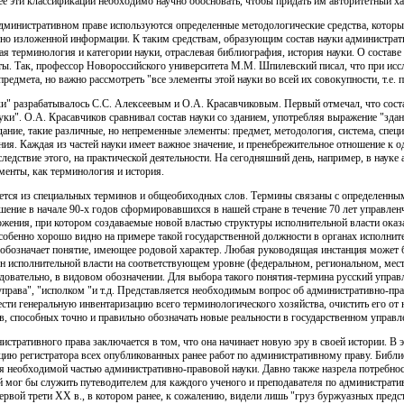
е эти классификации необходимо научно обосновать, чтобы придать им авторитетный ха
административном праве используются определенные методологические средства, которы
но изложенной информации. К таким средствам, образующим состав науки администрати
ная терминология и категории науки, отраслевая библиография, история науки. О состав
ы. Так, профессор Новороссийского университета М.М. Шпилевский писал, что при иссл
редмета, но важно рассмотреть "все элементы этой науки во всей их совокупности, т.е. п
ки" разрабатывалось С.С. Алексеевым и О.А. Красавчиковым. Первый отмечал, что сост
уки". О.А. Красавчиков сравнивал состав науки со зданием, употребляя выражение "здан
ание, такие различные, но непременные элементы: предмет, методология, система, специ
ния. Каждая из частей науки имеет важное значение, и пренебрежительное отношение к о
 следствие этого, на практической деятельности. На сегодняшний день, например, в наук
менты, как терминология и история.
ется из специальных терминов и общеобиходных слов. Термины связаны с определенны
ение в начале 90-х годов сформировавшихся в нашей стране в течение 70 лет управлен
жения, при котором создаваемые новой властью структуры исполнительной власти ока
собенно хорошо видно на примере такой государственной должности в органах исполните
обозначает понятие, имеющее родовой характер. Любая руководящая инстанция может б
н исполнительной власти на соответствующем уровне (федеральном, региональном, мест
едовательно, в видовом обозначении. Для выбора такого понятия-термина русский управ
управа", "исполком "и т.д. Представляется необходимым вопрос об административно-пр
ести генеральную инвентаризацию всего терминологического хозяйства, очистить его от 
ов, способных точно и правильно обозначать новые реальности в государственном управл
стративного права заключается в том, что она начинает новую эру в своей истории. В э
ю регистратора всех опубликованных ранее работ по административному праву. Библи
ся необходимой частью административно-правовой науки. Давно также назрела потребно
ый мог бы служить путеводителем для каждого ученого и преподавателя по администрати
рвой трети XX в., в котором ранее, к сожалению, видели лишь "груз буржуазных предс