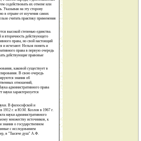
ем содействовать их отмене или
ь. Указывая на эту сторону
но в отрыве от изучения самих
ельзя считать практику применения
тся высокой степенью единства.
й и вторичность действующего
ивного права, но свой настоящий
я и исчезают. Нельзя понять и
ативного права в первую очередь
учать действующие правовые
ования, каковой существует в
лирования. В свою очередь
мируются знания об
ственных отношений,
Наука административного права
т науки характеризуется
ауки. В философской и
 1912 г. и Ю.М. Козлов в 1967 г.
екта науки административного
имому множеству источников, к
и знания о государственном
занные с исследованием
ер, в "Тысяче душ" А.Ф.