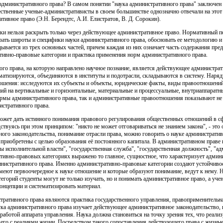
административного права? В самом понятии "наука административного права" заключен о
ественные ученые-административисты в своем большинстве однозначно отвечали на этот 
тивное право (Э.Н. Берендтс, А.И. Елистратов, В. Д. Сорокин).
ки нельзя раскрыть только через действующее административное право. Нормативный по
азать широты и специфики науки административного права, обосновать ее методологию и
дывается из трех основных частей, причем каждая из них означает часть содержания пред
ивно-правовые категории и практика применения норм административного права.
го права, на которую направлено научное познание, является действующее администрат
тизируются, объединяются в институты и подотрасли, складываются в систему. Наряд
шения: исследуются их субъекты и объекты, юридические факты, виды правоотношений
ий на вертикальные и горизонтальные, материальные и процессуальные, внутриаппаратн
ормы административного права, так и административные правоотношения показывают не 
истративного права.
ожет дать истинного понимания правового регулирования общественных отношений в сф
твуясь при этом принципом: "никто не может отговариваться не знанием закона", - это 
вного законодательства, понимание отрасли права, можно говорить о науке администрати
и приобретены с целью образования её постоянного капитала. В административном праве
ны исполнительной власти", "государственная служба", "государственная должность", "
ативно-правовых категориях выражено то главное, сущностное, что характеризует админ
инистративного права. Именно административно-правовые категории создают устойчивос
имеют первоочередное к науке отношение и которые образуют понимание, ведут к нему. 
горий студенты могут не только изучать, но и понимать административное право, а уче
онцепции и систематизировать материал.
тративного права являются практика государственного управления, правоприменительна
ка административного права изучает действующее административное законодательство, и
с работой аппарата управления. Наука должна становиться на точку зрения тех, что реал
 его с реалиями жизни. Посредством такого сопоставления действующего права с жизнью