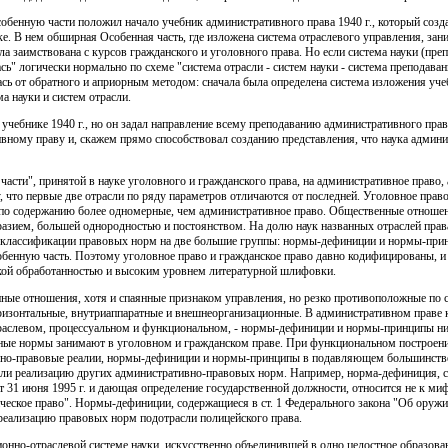
обенную части положил начало учебник административного права 1940 г., который созд
е. В нем обширная Особенная часть, где изложена система отраслевого управления, зани
а заимствована с курсов гражданского и уголовного права. Но если система науки (пре
лась" логически нормально по схеме "система отрасли - систем науки - система преподаван
ь от обратного и априорным методом: сначала была определена система изложения уче
ма науки и систем отрасли.
учебнике 1940 г., но он задал направление всему преподаванию административного права
вному праву и, скажем прямо способствовал созданию представления, что наука админи
асти", принятой в науке уголовного и гражданского права, на административное право, а
, что первые две отрасли по ряду параметров отличаются от последней. Уголовное прав
и по содержанию более одномерные, чем административное право. Общественные отноше
азием, большей однородностью и постоянством. На долю наук названных отраслей права
ча классификации правовых норм на две большие группы: нормы-дефиниции и нормы-п
обенную часть. Поэтому уголовное право и гражданское право давно кодифицированы, и
кой обработанностью и высоким уровнем литературной шлифовки.
ные отношения, хотя и спаянные признаком управления, но резко противоположные по с
оризонтальные, внутриаппаратные и внешнеорганизационные. В административном праве
раслевом, процессуальном и функциональном, - нормы-дефиниции и нормы-принципы ни 
ичные нормы занимают в уголовном и гражданском праве. При функциональном построен
ивно-правовые реалии, нормы-дефиниции и нормы-принципы в подавляющем большинств
асли реализацию других административно-правовых норм. Например, норма-дефиниция, с
т 31 июня 1995 г. и дающая определение государственной должности, относится не к ми
еское право". Нормы-дефиниции, содержащиеся в ст. 1 Федерального закона "Об оружии
еализацию правовых норм подотрасли полицейского права.
ионно-отраслевой системе науки, искусственно объединившей в одно целостное образова