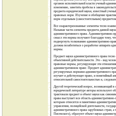
органов исполнительной власти ученый-админис
изменению, заметить пробелы в законодательст
предмета юридической науки, известный учены
правовых норм. Изучение и обобщение практик
норм отдельным (самостоятельным) предметом 
Все охарактеризованные элементы тесно взаимо
Называя части-элементы предмета данной наук
административного права. Административно-пр
смысл эти нормы получают благодаря тому, что
подвергнуть толкованию административно-прав
должна позаботиться о разработке аппарата ад
нормы.
Предмет науки административного права тесно
объективной действительности. Это - вид чел
правовые нормы, регулирующие эти отношения 
административном праве. Предмет администрат
регулируемых нормами административного прав
изучает и действующее право, и понятийный ап
относительной самостоятельностью и, следовате
Другой теоретический вопрос, возникающий в с
юридической литературе авторы используют оба
трактовали предмет и объект науки как синони
права выступает вся область административно-
которым относятся и памятники административ
управлении, полицейской деятельности, госуда
административного права зарубежных стран, а
Писемского), образуют объект науки администр