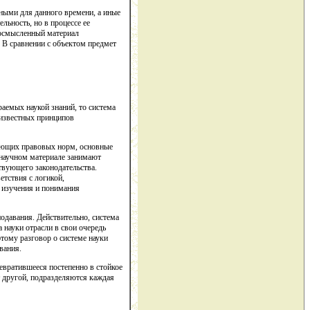
ьными для данного времени, а иные
ьность, но в процессе ее
 осмысленный материал
 В сравнении с объектом предмет
раемых наукой знаний, то система
и известных принципов
вующих правовых норм, основные
в научном материале занимают
твующего законодательства.
етствия с логикой,
 изучения и понимания
одавания. Действительно, система
а науки отрасли в свои очередь
тому разговор о системе науки
вания.
евратившееся постепенно в стойкое
т другой, подразделяются каждая