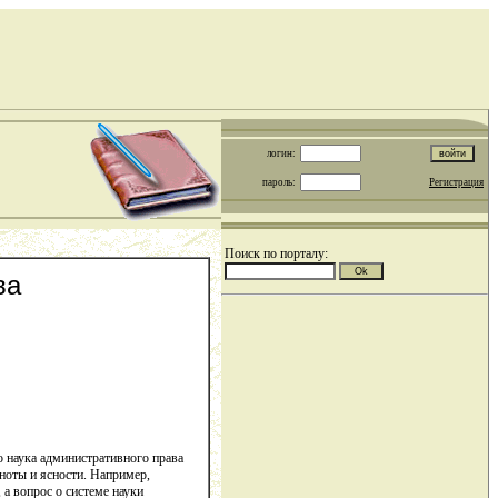
логин:
пароль:
Регистрация
Поиск по порталу:
ва
о наука административного права
лноты и ясности. Например,
а вопрос о системе науки