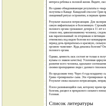
интереса ребенка к половой жизни. Видите, ско
Но однако обнадеживающие результаты в «выр
получены в Канаде. Канадский сексолог Грин пр
священный ритуал островитян, и первым приме
Результат оказался потрясающим. Для эксперим
самую инфантильную и болезненную. Строжайш
полового органа «ромашки» дочери в 11 лет и п
стоило ему, цивилизованному человеку, следов
как парализованный: по вторникам и пятницам 
отменялись под видом болезни все командировк
период дочь превратилась в красивую, сильну
органом «княгиня». Куда девались болезни? Он
полового органа.
Однако, ценность ласк состоит не только в полу
вульвы со знаком качества). Усиленная цирку
развитие всего человека, идеальное соотношени
своими пропорциями люди с далекого тихооке
Но продолжим тему. Через 4 года младшему сы
Грина «тренировать» сына. Эти «тренировки» п
Результат снова оказался потрясающим, непра
Плохо развивающийся сын, которому врачи пре
болезни, расцвел в прекрасного сильного юно
Голован.
Список литературы