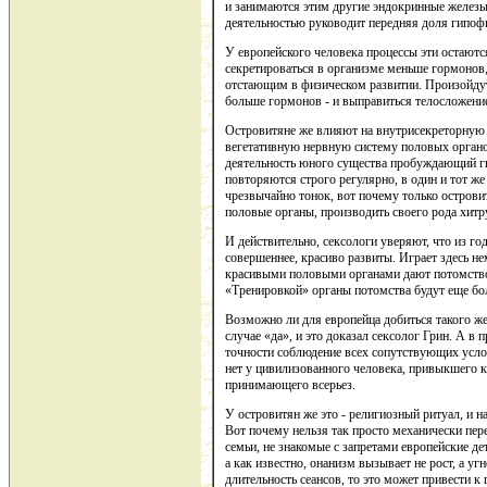
и занимаются этим другие эндокринные железы,
деятельностью руководит передняя доля гипоф
У европейского человека процессы эти остаютс
секретироваться в организме меньше гормонов,
отстающим в физическом развитии. Произойдут
больше гормонов - и выправиться телосложение
Островитяне же влияют на внутрисекреторную 
вегетативную нервную систему половых органо
деятельность юного существа пробуждающий г
повторяются строго регулярно, в один и тот же
чрезвычайно тонок, вот почему только остров
половые органы, производить своего рода хит
И действительно, сексологи уверяют, что из го
совершеннее, красиво развиты. Играет здесь н
красивыми половыми органами дают потомство
«Тренировкой» органы потомства будут еще бол
Возможно ли для европейца добиться такого же
случае «да», и это доказал сексолог Грин. А в 
точности соблюдение всех сопутствующих усло
нет у цивилизованного человека, привыкшего к
принимающего всерьез.
У островитян же это - религиозный ритуал, и н
Вот почему нельзя так просто механически пер
семьи, не знакомые с запретами европейские де
а как известно, онанизм вызывает не рост, а у
длительность сеансов, то это может привести 