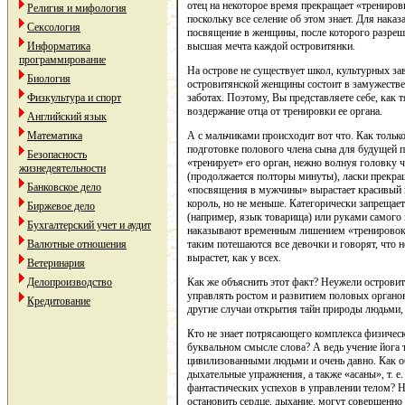
отец на некоторое время прекращает «трениров
Религия и мифология
поскольку все селение об этом знает. Для нака
Сексология
посвящение в женщины, после которого разреш
высшая мечта каждой островитянки.
Информатика
программирование
На острове не существует школ, культурных за
Биология
островитянской женщины состоит в замужестве,
заботах. Поэтому, Вы представляете себе, как
Физкультура и спорт
воздержание отца от тренировки ее органа.
Английский язык
А с мальчиками происходит вот что. Как только
Математика
подготовке полового члена сына для будущей п
Безопасность
«тренирует» его орган, нежно волнуя головку ч
жизнедеятельности
(продолжается полторы минуты), ласки прекра
Банковское дело
«посвящения в мужчины» вырастает красивый 
король, но не меньше. Категорически запрещае
Биржевое дело
(например, язык товарища) или руками самог
Бухгалтерский учет и аудит
наказывают временным лишением «тренировок» 
таким потешаются все девочки и говорят, что н
Валютные отношения
вырастет, как у всех.
Ветеринария
Как же объяснить этот факт? Неужели островит
Делопроизводство
управлять ростом и развитием половых органов
Кредитование
другие случаи открытия тайн природы людьми
Кто не знает потрясающего комплекса физичес
буквальном смысле слова? А ведь учение йога 
цивилизованными людьми и очень давно. Как об
дыхательные упражнения, а также «асаны», т. е
фантастических успехов в управлении телом? 
остановить сердце, дыхание, могут совершенно 