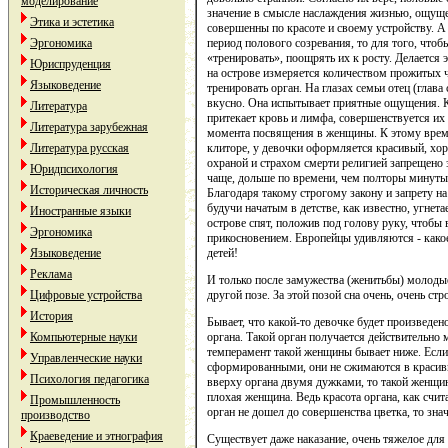
моделирование
значение в смысле наслаждения жизнью, ощуще
Этика и эстетика
совершенны по красоте и своему устройству. А 
период полового созревания, то для того, что
Эргономика
«тренировать», поощрять их к росту. Делается э
Юриспруденция
на острове измеряется количеством прожитых ч
Языковедение
тренировать орган. На глазах семьи отец (глав
вкусно. Она испытывает приятные ощущения. 
Литература
притекает кровь и лимфа, совершенствуется их 
Литература зарубежная
момента посвящения в женщины. К этому врем
клиторе, у девочки оформляется красивый, хо
Литература русская
охраной и страхом смерти религией запрещено 
Юридпсихология
чаще, дольше по времени, чем полторы минуты
Историческая личность
Благодаря такому строгому закону и запрету н
будучи начатым в детстве, как известно, угнета
Иностранные языки
острове спят, положив под голову руку, чтобы 
Эргономика
прикосновением. Европейцы удивляются - какое
детей!
Языковедение
Реклама
И только после замужества (женитьбы) молодые
другой позе. За этой позой сна очень, очень стр
Цифровые устройства
История
Бывает, что какой-то девочке будет произведе
органа. Такой орган получается действительно 
Компьютерные науки
темперамент такой женщины бывает ниже. Есл
Управленческие науки
сформированными, они не сжимаются в красивы
Психология педагогика
вверху органа двумя дужками, то такой женщин
плохая женщина. Ведь красота органа, как счит
Промышленность
орган не дошел до совершенства цветка, то зна
производство
Краеведение и этнография
Существует даже наказание, очень тяжелое дл