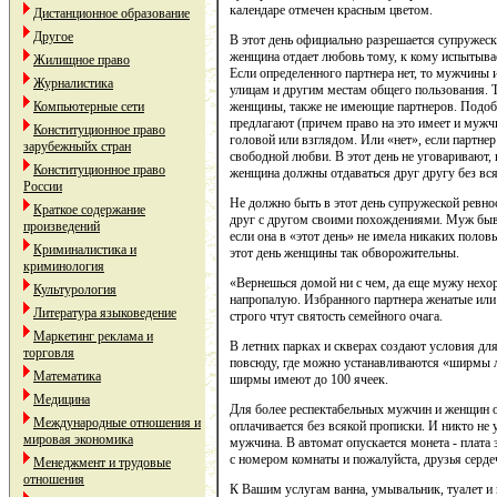
календаре отмечен красным цветом.
Дистанционное образование
Другое
В этот день официально разрешается супружеск
женщина отдает любовь тому, к кому испытыва
Жилищное право
Если определенного партнера нет, то мужчины и
Журналистика
улицам и другим местам общего пользования.
женщины, также не имеющие партнеров. Подобра
Компьютерные сети
предлагают (причем право на это имеет и муж
Конституционное право
головой или взглядом. Или «нет», если партнер 
зарубежныйх стран
свободной любви. В этот день не уговаривают, н
Конституционное право
женщина должны отдаваться друг другу без вся
России
Не должно быть в этот день супружеской ревно
Краткое содержание
друг с другом своими похождениями. Муж бывае
произведений
если она в «этот день» не имела никаких пол
Криминалистика и
этот день женщины так обворожительны.
криминология
«Вернешься домой ни с чем, да еще мужу нехо
Культурология
напропалую. Избранного партнера женатые или
Литература языковедение
строго чтут святость семейного очага.
Маркетинг реклама и
В летних парках и скверах создают условия дл
торговля
повсюду, где можно устанавливаются «ширмы л
Математика
ширмы имеют до 100 ячеек.
Медицина
Для более респектабельных мужчин и женщин от
Международные отношения и
оплачивается без всякой прописки. И никто не 
мировая экономика
мужчина. В автомат опускается монета - плата 
с номером комнаты и пожалуйста, друзья серде
Менеджмент и трудовые
отношения
К Вашим услугам ванна, умывальник, туалет и