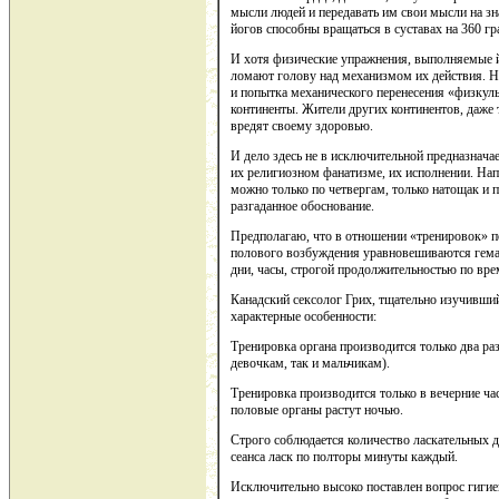
мысли людей и передавать им свои мысли на зна
йогов способны вращаться в суставах на 360 гр
И хотя физические упражнения, выполняемые й
ломают голову над механизмом их действия. Не
и попытка механического перенесения «физкуль
континенты. Жители других континентов, даже 
вредят своему здоровью.
И дело здесь не в исключительной предназначае
их религиозном фанатизме, их исполнении. Нап
можно только по четвергам, только натощак и по
разгаданное обоснование.
Предполагаю, что в отношении «тренировок» п
полового возбуждения уравновешиваются гема
дни, часы, строгой продолжительностью по врем
Канадский сексолог Грих, тщательно изучивши
характерные особенности:
Тренировка органа производится только два раз
девочкам, так и мальчикам).
Тренировка производится только в вечерние час
половые органы растут ночью.
Строго соблюдается количество ласкательных 
сеанса ласк по полторы минуты каждый.
Исключительно высоко поставлен вопрос гигие