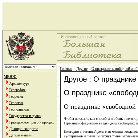
Главная
>
Другое
>
О празднике «свободной люб
МЕНЮ
Другое : О праздник
Архитектура
География
О празднике «свобо
Геодезия
Геология
О празднике «свободной
Геополитика
Государство и право
Чтобы показать, как способна любовь в некотор
Гражданское право и процесс
Германии официально введен день свободных п
Делопроизводство
Ежегодно в весенний день мая месяца, когда во
Детали машин
кустарников и пьяняще пахнут травы, отмечаетс