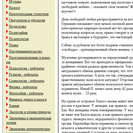
Музыка
шутливом плакате, вывешенном над постелью в 
свободной любви», - покажите свои таланты! 
Налоги
вкуснее!»
Начертательная геометрия
День свободной любви распространяется на все
Оккультизм и уфология
Германии связывают свое начало половой жизн
Педагогика
категорически запрещен половой акт без презер
популизатор вопросов пола, прямо говорит в с
Полиграфия
брака в настоящем и будущем», что настоящий 
Политология
Сейчас за рубежом все более модным становит
Право
«свободы» - кратковременный обмен женами, 
Предпринимательство
Мужчины договариваются на определенный срок
Программирование и комп-
за женщинами. Все это проводится официально
ры
крайнюю степень развала нравственности. Тем 
Психология - рефераты
натурального обмена цинично говорят, что это
Религия - рефераты
кризиса капитализма. А коль это так, утвержда
нравственными, вали на всю катушку! Отдел
Социология - рефераты
правом натурального обмена пользуются много
Физика - рефераты
ограничено. Некий П. менял свою жену 42 раза, 
меняла мужа …53 раза.
Философия - рефераты
Финансы деньги и налоги
На одном из островов Тихого океана живет инт
рослые и красивые. У женщин, как правило - к
Химия
Ева. Все женщины очень темпераментны. У му
Экология и охрана природы
не ниже чем Балун-король, и как правило крупн
Экономика и экономическая
худого, низкорослого, недоразвитого физическ
теория
органа. Европейцы были поражены и сначала пр
искали в климатических и других условиях остр
Экономико-математическое
довольно странной. Согласно их вере, половые