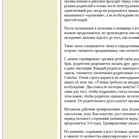
органы юноши и девушки проходят обряд «омо
руками родителей и только после менструальн
единственный раз, когда им разрешается прикас
называемого «орошения», а не возбуждения п
простой водой.
После посвящения в мужчины и женщины и вст
языком продолжаются, но производятся они са
овладению ласками задолго до того, как возник
Такие ласки совершаются также в определенные
острове считаются праздничными, они соответ
С начала «тренировок» органов детей ласки ро
брак, родителям разрешается ласкать друг дру
и даже эякуляции. Каждый родитель заинтересо
замуж, считаются «почетными родителями» и 
Советах. Очень строго карается их невоздержа
пишет об этом так: «Ученые требуют не вводи
возбуждение. Два сеанса по полторы минуты! 
лишь для того, чтобы подразнить слегка полов
этом важно, чтобы родители «дышали» на поло
языком. От родительского духа и растут органы
Механизм действия тренировочных ласк полов
сексологам, ясен. Как известно, рост половых 
период полового созревания (начинается перед
продолжается 3-4 года). Тренировочные ласки 
Но развитие, созревание и рост половых орган
и зависит от количества циркулирующих в этот