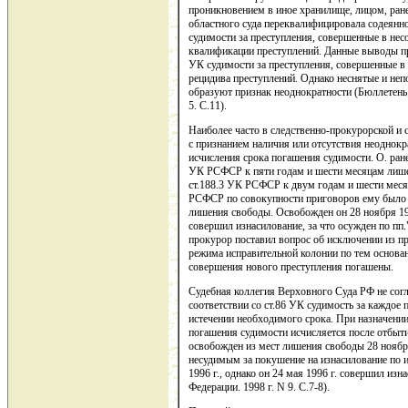
проникновением в иное хранилище, лицом, ране
областного суда переквалифицировала содеянное 
судимости за преступления, совершенные в нес
квалификации преступлений. Данные выводы прот
УК судимости за преступления, совершенные в 
рецидива преступлений. Однако неснятые и неп
образуют признак неоднократности (Бюллетень
5. С.11).
Наиболее часто в следственно-прокурорской и 
с признанием наличия или отсутствия неоднокр
исчисления срока погашения судимости. О. ранее 
УК РСФСР к пяти годам и шести месяцам лишени
ст.188.3 УК РСФСР к двум годам и шести меся
РСФСР по совокупности приговоров ему было н
лишения свободы. Освобожден он 28 ноября 1990
совершил изнасилование, за что осужден по пп."
прокурор поставил вопрос об исключении из при
режима исправительной колонии по тем основа
совершения нового преступления погашены.
Судебная коллегия Верховного Суда РФ не согла
соответствии со ст.86 УК судимость за каждое 
истечении необходимого срока. При назначении
погашения судимости исчисляется после отбыти
освобожден из мест лишения свободы 28 ноября
несудимым за покушение на изнасилование по ис
1996 г., однако он 24 мая 1996 г. совершил из
Федерации. 1998 г. N 9. С.7-8).