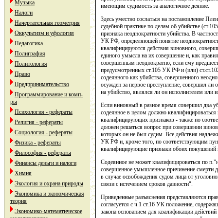
Музыка
имеющим судимость за аналогичное деяние.
Налоги
Здесь уместно сослаться на постановление Пле
Начертательная геометрия
судебной практике по делам об убийстве (ст.10
Оккультизм и уфология
признака неоднократности убийства. В частности
УК РФ, определяющей понятие неоднократности
Педагогика
квалифицируются действия виновного, соверши
Полиграфия
единого умысла на их совершение и, как правил
совершенным неоднократно, если ему предшест
Политология
предусмотренных ст.105 УК РФ и (или) ст.ст.1
Право
содеянного как убийства, совершенного неодно
Предпринимательство
осужден за первое преступление, совершил ли 
на убийство, являлся ли он исполнителем или 
Программирование и комп-
ры
Если виновный в разное время совершил два уби
Психология - рефераты
содеянное в целом должно квалифицироваться п
квалифицирующих признаков - также по соотв
Религия - рефераты
должен решаться вопрос при совершении винов
Социология - рефераты
которых он не был судим. Все действия надлежит
УК РФ и, кроме того, по соответствующим пу
Физика - рефераты
квалифицирующие признаки обоих покушений н
Философия - рефераты
Содеянное не может квалифицироваться по п."н"
Финансы деньги и налоги
совершенное умышленное причинение смерти др
Химия
в случае освобождения судом лица от уголовно
Экология и охрана природы
связи с истечением сроков давности".
Экономика и экономическая
Приведенные разъяснения представляются пра
теория
согласуется с ч.1 ст.16 УК положение, содержащ
Экономико-математическое
закона основанием для квалификации действий 