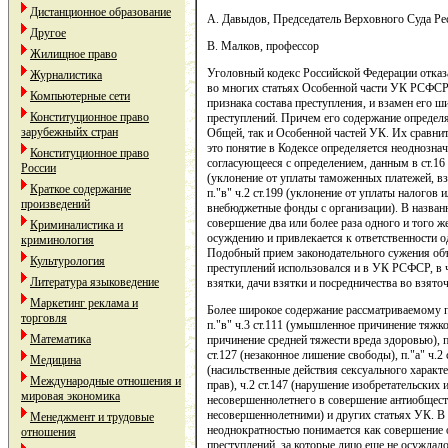
Дистанционное образование
А. Давыдов, Председатель Верховного Суда Р
Другое
В. Малков, профессор
Жилищное право
Уголовный кодекс Российской Федерации отказа
Журналистика
во многих статьях Особенной части УК РСФСР
Компьютерные сети
признака состава преступления, и взамен его 
Конституционное право
преступлений. Причем его содержание определя
зарубежныйх стран
Общей, так и Особенной частей УК. Их сравнит
это понятие в Кодексе определяется неоднозна
Конституционное право
согласующееся с определением, данным в ст.16 
России
(уклонение от уплаты таможенных платежей, вз
Краткое содержание
п."в" ч.2 ст.199 (уклонение от уплаты налогов
произведений
внебюджетные фонды с организации). В назван
совершение два или более раза одного и того же
Криминалистика и
осуждению и привлекается к ответственности о
криминология
Подобный прием законодательного сужения об
Культурология
преступлений использовался и в УК РСФСР, в ч
Литература языковедение
взятки, дачи взятки и посредничества во взято
Маркетинг реклама и
Более широкое содержание рассматриваемому пон
торговля
п."в" ч.3 ст.111 (умышленное причинение тяжко
Математика
причинение средней тяжести вреда здоровью), п.
ст.127 (незаконное лишение свободы), п."а" ч.2 с
Медицина
(насильственные действия сексуального характе
Международные отношения и
прав), ч.2 ст.147 (нарушение изобретательских и
мировая экономика
несовершеннолетнего в совершение антиобществе
несовершеннолетними) и других статьях УК. В
Менеджмент и трудовые
неоднократностью понимается как совершение 
отношения
преступлений, за которые лицо еще не осуждало