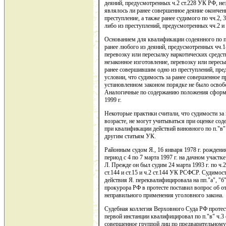
деяний, предусмотренных ч.2 ст.228 УК РФ, нез
являлось ли ранее совершенное деяние оконче
преступление, а также ранее судимого по чч.2,
либо из преступлений, предусмотренных чч.2 и
Основанием для квалификации содеянного по п
ранее любого из деяний, предусмотренных чч.1
перевозку или пересылку наркотических средст
незаконное изготовление, перевозку или пересы
ранее совершившим одно из преступлений, пре
условии, что судимость за ранее совершенное п
установленном законом порядке не было освоб
Аналогичные по содержанию положения сформу
1999 г.
Некоторые практики считали, что судимости з
возрасте, не могут учитываться при оценке сод
при квалификации действий виновного по п."в" ч.3
другим статьям УК.
Районным судом Я., 16 января 1978 г. рождения,
период с 4 по 7 марта 1997 г. на дачном участ
Л. Прежде он был судим 24 марта 1993 г. по ч.2
ст.144 и ст.15 и ч.2 ст.144 УК РСФСР. Судимос
действия Я. переквалифицировала на пп."а", "б"
прокурора РФ в протесте поставил вопрос об о
неправильного применения уголовного закона.
Судебная коллегия Верховного Суда РФ протест 
первой инстанции квалифицировал по п."в" ч.3
совершенное группой лиц по предварительному 