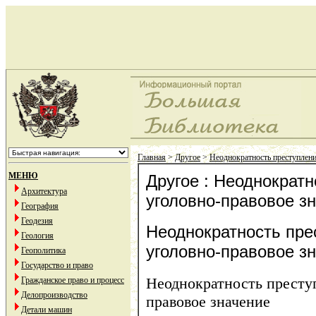
Главная
>
Другое
>
Неоднократность преступлени
МЕНЮ
Другое : Неоднократн
Архитектура
уголовно-правовое з
География
Геодезия
Неоднократность пре
Геология
уголовно-правовое з
Геополитика
Государство и право
Неоднократность преступ
Гражданское право и процесс
Делопроизводство
правовое значение
Детали машин