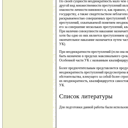
По своей сущности неоднократность мало чем о
другой вид множественности преступлений яв
опасности личности виновного и, как правило,
государству, а также свидетельством неблагоп
раскрываемостью совершенных преступлений. 
преступлений, охватываемой понятием неоднок
его за совершение нескольких преступлений, к
При наличии совокупности наказание назначает
хотя бы одно из них является преступлением с
окончательное наказание назначается путем час
УК).
При неоднократности преступлений (если она н
быть назначено в пределах максимального срок
Особенной части УК с названным квалифицир
Более предпочтительным представляется предусм
неоднократность преступлений предусмотрена в
обстоятельства, влекущего за собой более стро
их неоднократность, квалифицируется самостоят
УК.
Список литературы
Для подготовки данной работы были использованы