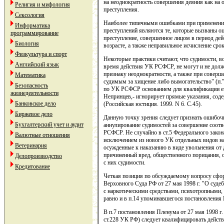
на неоднократность совершения деяния как на 
Религия и мифология
преступления.
Сексология
Наиболее типичными ошибками при применении
Информатика
преступлений являются те, которые вызваны оц
программирование
преступление, совершенное лицом в период д
Биология
возрасте, а также неправильное исчисление сро
Физкультура и спорт
Некоторые практики считают, что судимости, в
Английский язык
время действия УК РСФСР, не могут и не долж
признаку неоднократности, а также при соверше
Математика
судимым за хищение либо вымогательство" (п."
Безопасность
по УК РСФСР основанием для квалификации его 
жизнедеятельности
Непринцев,- игнорирует прямые указания, соде
Банковское дело
(Российская юстиция. 1999. N 6. С.45).
Биржевое дело
Данную точку зрения следует признать ошибоч
Бухгалтерский учет и аудит
аннулирование судимостей за совершение соот
РСФСР. Не случайно в ст.5 Федерального закон
Валютные отношения
исключением из нового УК отдельных видов нак
Ветеринария
осужденные к наказанию в виде увольнения от 
причиненный вред, общественного порицания, 
Делопроизводство
с них судимости.
Кредитование
Четкая позиция по обсуждаемому вопросу сфо
Верховного Суда РФ от 27 мая 1998 г. "О суде
с наркотическими средствами, психотропными
равно и в п.14 упоминавшегося постановления 
В п.7 постановления Пленума от 27 мая 1998 г. 
ст.228 УК РФ) следует квалифицировать действ