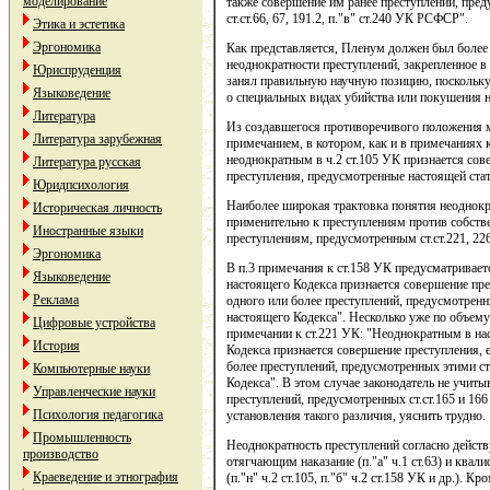
моделирование
также совершение им ранее преступлений, преду
ст.ст.66, 67, 191.2, п."в" ст.240 УК РСФСР".
Этика и эстетика
Эргономика
Как представляется, Пленум должен был более
неоднократности преступлений, закрепленное в ч
Юриспруденция
занял правильную научную позицию, поскольку в
Языковедение
о специальных видах убийства или покушения н
Литература
Из создавшегося противоречивого положения 
Литература зарубежная
примечанием, в котором, как и в примечаниях к 
неоднократным в ч.2 ст.105 УК признается со
Литература русская
преступления, предусмотренные настоящей статье
Юридпсихология
Наиболее широкая трактовка понятия неоднокра
Историческая личность
применительно к преступлениям против собстве
Иностранные языки
преступлениям, предусмотренным ст.ст.221, 22
Эргономика
В п.3 примечания к ст.158 УК предусматривает
Языковедение
настоящего Кодекса признается совершение пр
Реклама
одного или более преступлений, предусмотренных
настоящего Кодекса". Несколько уже по объему
Цифровые устройства
примечании к ст.221 УК: "Неоднократным в наст
История
Кодекса признается совершение преступления, 
более преступлений, предусмотренных этими ста
Компьютерные науки
Кодекса". В этом случае законодатель не учи
Управленческие науки
преступлений, предусмотренных ст.ст.165 и 16
Психология педагогика
установления такого различия, уяснить трудно.
Промышленность
Неоднократность преступлений согласно дейст
производство
отягчающим наказание (п."а" ч.1 ст.63) и ква
Краеведение и этнография
(п."н" ч.2 ст.105, п."б" ч.2 ст.158 УК и др.). К