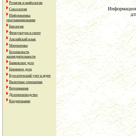
Религия и мифология
Информацион
Сексология
дл
Информатика
программирование
Биология
Физкультура и спорт
Английский язык
Математика
Безопасность
жизнедеятельности
Банковское дело
Биржевое дело
Бухгалтерский учет и аудит
Валютные отношения
Ветеринария
Делопроизводство
Кредитование