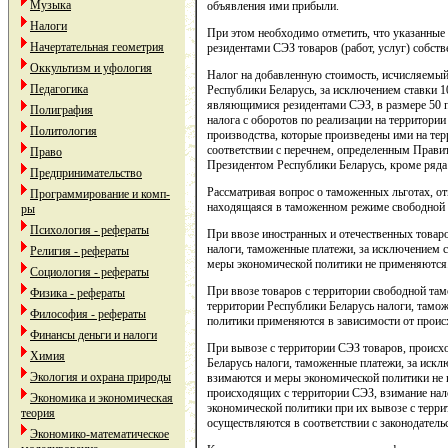
Музыка
объявления ими прибыли.
Налоги
При этом необходимо отметить, что указанные
Начертательная геометрия
резидентами СЭЗ товаров (работ, услуг) собств
Оккультизм и уфология
Налог на добавленную стоимость, исчисляемый
Педагогика
Республики Беларусь, за исключением ставки 10
являющимися резидентами СЭЗ, в размере 50 
Полиграфия
налога с оборотов по реализации на территори
Политология
производства, которые произведены ими на т
соответствии с перечнем, определенным Прави
Право
Президентом Республики Беларусь, кроме ряда 
Предпринимательство
Рассматривая вопрос о таможенных льготах, о
Программирование и комп-
находящаяся в таможенном режиме свободной
ры
Психология - рефераты
При ввозе иностранных и отечественных товар
налоги, таможенные платежи, за исключением 
Религия - рефераты
меры экономической политики не применяются
Социология - рефераты
При ввозе товаров с территории свободной та
Физика - рефераты
территории Республики Беларусь налоги, тамо
Философия - рефераты
политики применяются в зависимости от проис
Финансы деньги и налоги
При вывозе с территории СЭЗ товаров, происх
Химия
Беларусь налоги, таможенные платежи, за иск
Экология и охрана природы
взимаются и меры экономической политики не 
происходящих с территории СЭЗ, взимание нал
Экономика и экономическая
экономической политики при их вывозе с терр
теория
осуществляются в соответствии с законодатель
Экономико-математическое