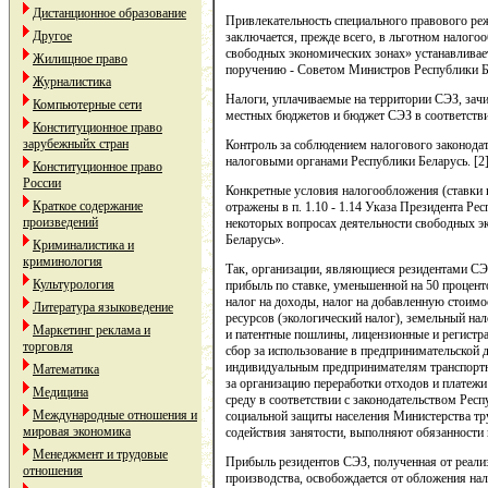
Дистанционное образование
Привлекательность специального правового ре
Другое
заключается, прежде всего, в льготном налогоо
свободных экономических зонах» устанавливае
Жилищное право
поручению - Советом Министров Республики Б
Журналистика
Налоги, уплачиваемые на территории СЭЗ, зач
Компьютерные сети
местных бюджетов и бюджет СЭЗ в соответств
Конституционное право
зарубежныйх стран
Контроль за соблюдением налогового законода
налоговыми органами Республики Беларусь. [2
Конституционное право
России
Конкретные условия налогообложения (ставки 
Краткое содержание
отражены в п. 1.10 - 1.14 Указа Президента Ре
произведений
некоторых вопросах деятельности свободных э
Беларусь».
Криминалистика и
криминология
Так, организации, являющиеся резидентами СЭ
Культурология
прибыль по ставке, уменьшенной на 50 проценто
налог на доходы, налог на добавленную стоимо
Литература языковедение
ресурсов (экологический налог), земельный нал
Маркетинг реклама и
и патентные пошлины, лицензионные и регистр
торговля
сбор за использование в предпринимательской 
индивидуальным предпринимателям транспортны
Математика
за организацию переработки отходов и платеж
Медицина
среду в соответствии с законодательством Рес
Международные отношения и
социальной защиты населения Министерства тр
мировая экономика
содействия занятости, выполняют обязанности 
Менеджмент и трудовые
Прибыль резидентов СЭЗ, полученная от реализ
отношения
производства, освобождается от обложения нал