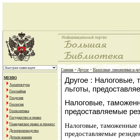
Главная
>
Другое
>
Налоговые, таможенные и дру
МЕНЮ
Другое : Налоговые,
Архитектура
льготы, предоставля
География
Геодезия
Налоговые, таможенн
Геология
предоставляемые ре
Геополитика
Государство и право
Налоговые, таможенные и
Гражданское право и процесс
Делопроизводство
предоставляемые резиде
Детали машин