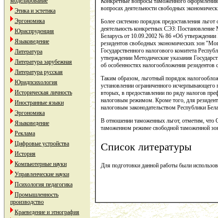
моделирование
Конкретные вопросы таможенного оформления в
вопросах деятельности свободных экономически
Этика и эстетика
Эргономика
Более системно порядок предоставления льгот
деятельность конкретных СЭЗ: Постановление 
Юриспруденция
Беларусь от 10.09.2002 № 86 «Об утверждении
Языковедение
резидентов свободных экономических зон "Мог
Государственного налогового комитета Республ
Литература
утверждении Методические указания Государст
Литература зарубежная
об особенностях налогообложения резидентов 
Литература русская
Таким образом, льготный порядок налогооблож
Юридпсихология
установлении ограниченного исчерпывающего п
Историческая личность
вторых, в предоставлении по ряду налогов пр
налоговым режимом. Кроме того, для резиден
Иностранные языки
налоговым законодательством Республики Бела
Эргономика
В отношении таможенных льгот, отметим, что 
Языковедение
таможенном режиме свободной таможенной зо
Реклама
Цифровые устройства
Список литературы
История
Компьютерные науки
Для подготовки данной работы были использованы
Управленческие науки
Психология педагогика
Промышленность
производство
Краеведение и этнография