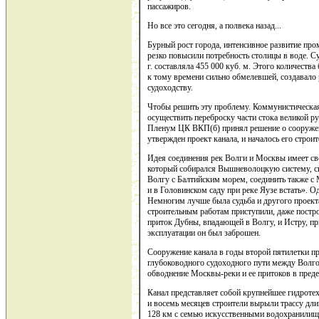
пассажиров.
Но все это сегодня, а полвека назад...
Бурный рост города, интенсивное развитие пр
резко повысили потребность столицы в воде. 
г. составляла 455 000 куб. м. Этого количеств
к тому времени сильно обмелевшей, создавал
судоходству.
Чтобы решить эту проблему. Коммунистическая
осуществить переброску части стока великой ру
Пленум ЦК ВКП(б) принял решение о сооружен
утвержден проект канала, и началось его строит
Идея соединения рек Волги и Москвы имеет с
который собирался Вышневолоцкую систему, 
Волгу с Балтийским морем, соединить также с 
и в Головинском саду при реке Яузе встать». Од
Немногим лучше была судьба и другого проекта
строительным работам приступили, даже постр
приток Дубны, впадающей в Волгу, и Истру, п
эксплуатации он был заброшен.
Сооружение канала в годы второй пятилетки пр
глубоководного судоходного пути между Волг
обводнение Москвы-реки и ее притоков в преде
Канал представляет собой крупнейшее гидротехн
и восемь месяцев строители вырыли трассу дл
128 км с семью искусственными водохранилищ