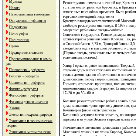
Музыка
Реконструкция изменила внешний вид Кремля 
уступив место гранитной брусчатке, и Красная 
Налоги
нанесенные на ее облик временем. Были разби
Начертательная геометрия
торговых помещений, надетые на
Оккультизм и уфология
Красную площадь капиталистической Москвой 
свободно раскинулась она теперь. В 1937 г. 
Педагогика
загорелись рубиновые звезды–эмблема
Полиграфия
Советского государства. Разные размеры звезд
архитектурном решении башен Кремля. Так, ра
Политология
и Спасской башен–3,75 м, Троицкой башни–3,5
Право
звезда была одета в три слоя рубинового стекл
Предпринимательство
(Первые звезды, установленные на четырех ба
золочеными листами.)
Программирование и комп-
ры
Улица Горького, ранее называвшаяся Тверской, 
Психология - рефераты
старыми двух- и трехэтажными постройками п
жилых домов, здания общественного назначения
Религия - рефераты
дома снесены, перед взорами людей, пришедши
Социология - рефераты
Горького, открылась просторная, полная света 
напоминающая старую Тверскую. Ее ширина ув
Физика - рефераты
17–20 м до 50– 60 м.
Философия - рефераты
Большие реконструктивные работы велись в ра
Финансы деньги и налоги
дома, мешавшие транспортному движению, тра
Химия
Коминтерна (ныне часть проспекта
Экология и охрана природы
Калинина), уступила место асфальту, по котор
переулке и на улице Веснина выросли новые м
Экономика и экономическая
теория
Значительные изменения произошли в районе м
Экономико-математическое
Мясницкой улице (ныне улица Кирова), Комсом