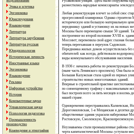
моделирование
Русаковской улицам. Здесь были сооружены кр
разместились народные комиссариаты земледел
Этика и эстетика
Эргономика
Любая реконструкция влечет за собой снос ст
прогрессивной планировки. Однако строители М
Юриспруденция
историческую или большую материальную ценно
Языковедение
передвижку зданий и установку их на новых мес
Москвы было перемещено свыше 50 зданий. Так
Литература
построенное во второй половине XVIII в. здан
Литература зарубежная
Моссовет; переменила свой адрес глазная больн
Литература русская
теперь переехавшая в переулок Садовских.
Передвижка жилых домов осуществлялась без 
Юридпсихология
обитателей: как всегда, действовали водопрово
Историческая личность
виды коммунального обслуживания населения.
Иностранные языки
В 1936 г. начались работы по реконструкции 
Эргономика
(ныне часть Ленинского проспекта). Она была о
Большая Калужская стала одной из первых ули
Языковедение
строительство новых многоэтажных зданий.
Реклама
Впервые в строительной практике шестиэтажн
Цифровые устройства
по совмещенному графику с максимальным исп
был построен всего за пять месяцев и восемь д
История
нашей стране.
Компьютерные науки
Одновременно перестраивались Каляевская, Н
Управленческие науки
Дорогомиловская, 1-я Мещанская и десятки др
Психология педагогика
общественные здания украсили набережные М
Ростовскую, Смоленскую, Краснопресненскую
Промышленность
производство
Неузнаваемы стали промышленные районы сто
Краеведение и этнография
черта капиталистической Москвы–уступали мес