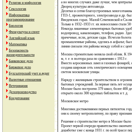
а во многих случаях даже лучше, чем централ
Религия и мифология
Дворец культуры автозавода.
Сексология
Десятки и сотни благоустроенных многоэтажны
Информатика
ГПЗ-1, прожекторного, электрозавода и др. бы
программирование
Введенских горах. Малой Семеновской и Си-ни
Только в 1932–1933 гг. их новоселами стали 58
Биология
Некогда лишенные элементарных бытовых удобс
Физкультура и спорт
водопровод, канализацию, телефон, радио. Зде
прачечные, ясли, детские сады. Исчезли болота
Английский язык
промышленные районы, оделись в асфальт, был
Математика
линии связали эти районы между собой и с цен
Безопасность
Москва стремительно меняла свой облик. К 194
жизнедеятельности
м, т. е. в полтора раза по сравнению с 1913 г.
Банковское дело
Вместо керосиновых ламп и газовых фонарей, 
Биржевое дело
создана широкая сеть электрического освещени
светом московские улицы.
Бухгалтерский учет и аудит
Валютные отношения
Наряду с жилищным строительством в огромных
бытовых учреждений. За первые пять лет осуще
Ветеринария
Москве было построено 379 школ, более 400 де
Делопроизводство
открыто около 300 крупных библиотек и т. д.
Кредитование
Московское метро
Многими достижениями первых пятилеток горд
они к своему метрополитену, по праву призна
Решение о строительстве метро в Москве было
Проект первой очереди правительство окончател
доработке уже с конца 1931 г. по всей трассе п