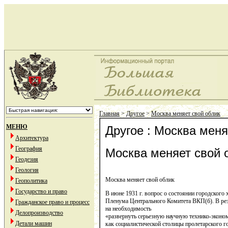
Главная
>
Другое
>
Москва меняет свой облик
МЕНЮ
Другое : Москва меня
Архитектура
География
Москва меняет свой 
Геодезия
Геология
Москва меняет свой облик
Геополитика
Государство и право
В июне 1931 г. вопрос о состоянии городского
Пленума Центрального Комитета ВКП(б). В ре
Гражданское право и процесс
на необходимость
Делопроизводство
«развернуть серьезную научную технико-эконом
Детали машин
как социалистической столицы пролетарского г