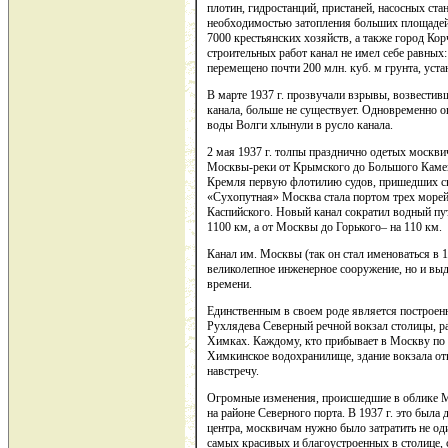
плотин, гидростанций, пристаней, насосных стан
необходимостью затопления больших площадей 
7000 крестьянских хозяйств, а также город Ко
строительных работ канал не имел себе равных:
перемещено почти 200 млн. куб. м грунта, уст
В марте 1937 г. прозвучали взрывы, возвестив
канала, больше не существует. Одновременно 
воды Волги хлынули в русло канала.
2 мая 1937 г. толпы празднично одетых москв
Москвы-реки от Крымского до Большого Камен
Кремля первую флотилию судов, пришедших сю
«Сухопутная» Москва стала портом трех морей
Каспийского. Новый канал сократил водный пу
1100 км, а от Москвы до Горького– на 110 км.
Канал им. Москвы (так он стал именоваться в 19
великолепное инженерное сооружение, но и выд
времени.
Единственным в своем роде является построенн
Рухлядева Северный речной вокзал столицы, 
Химках. Каждому, кто прибывает в Москву по к
Химкинское водохранилище, здание вокзала о
навстречу.
Огромные изменения, происшедшие в облике М
на районе Северного порта. В 1937 г. это была
центра, москвичам нужно было затратить не оди
самых красивых и благоустроенных в столице, 