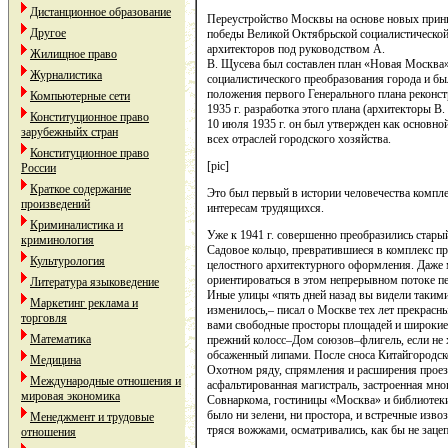
Дистанционное образование
Переустройство Москвы на основе новых принц
Другое
победы Великой Октябрьской социалистической
архитекторов под руководством А.
Жилищное право
В. Щусева был составлен план «Новая Москва»
Журналистика
социалистического преобразования города и 
положения первого Генерального плана реконс
Компьютерные сети
1935 г. разработка этого плана (архитекторы В.
Конституционное право
10 июля 1935 г. он был утвержден как основн
зарубежныйх стран
всех отраслей городского хозяйства.
Конституционное право
[pic]
России
Краткое содержание
Это был первый в истории человечества компл
произведений
интересам трудящихся.
Криминалистика и
Уже к 1941 г. совершенно преобразились стары
криминология
Садовое кольцо, превратившиеся в комплекс п
Культурология
целостного архитектурного оформления. Даже
ориентироваться в этом непрерывном потоке п
Литература языковедение
Иные улицы «пять дней назад вы видели такими 
Маркетинг реклама и
изменилось,– писал о Москве тех лет прекрасн
торговля
вами свободные просторы площадей и широкие
Математика
прежний колосс–Дом союзов–флигель, если не 
обсаженный липами. После сноса Китайгородск
Медицина
Охотном ряду, спрямления и расширения прое
Международные отношения и
асфальтированная магистраль, застроенная мн
мировая экономика
Совнаркома, гостиницы «Москва» и библиотеки 
было ни зелени, ни простора, и встречные изво
Менеджмент и трудовые
тряся вожжами, осматривались, как бы не зацеп
отношения