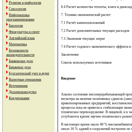
Религия и мифология
6.4 Расчет количества теплоты, влаги и диоксид
Сексология
7. Технико-экономический расчет
Информатика
программирование
7.1 Расчёт капиталовложений
Биология
7.2 Расчет дополнительных текущих расходов
Физкультура и спорт
Английский язык
7.3 Экономия текущих затрат
Математика
7.4 Расчет годового экономического эффекта и
Безопасность
Заключение
жизнедеятельности
Банковское дело
Список используемых источников
Биржевое дело
Бухгалтерский учет и аудит
Введение
Валютные отношения
Ветеринария
Делопроизводство
Анализ состояния мясоперерабатывающей промы
Кредитование
несмотря на наличие позитивных сдвигов (заме
приватизированных предприятий, восстановлени
процессы пока не привели к стабилизации экон
техническое перевооружение. В пищевой, и в 
углубляется кризис научно-технического развит
В настоящее время около 40 % мясокомбинатов
около 16 % зданий и сооружений построено по