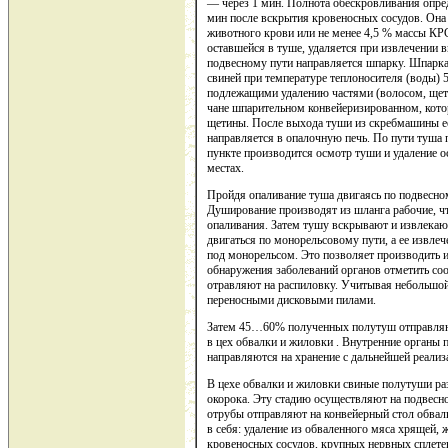
— через 1 мин. Полнота обескровливания опре
мин после вскрытия кровеносных сосудов. Она
животного крови или не менее 4,5 % массы КРС
оставшейся в туше, удаляется при извлечении 
подвесному пути направляется шпарку. Шпарка
свиней при температуре теплоносителя (воды) 
подлежащими удалению частями (волосом, щет
чане шпарительном конвейеризированном, кото
щетины. После выхода туши из скребмашины ее
направляется в опалочную печь. По пути туша
пункте производится осмотр туши и удаление 
местах.
Пройдя опаливание туша двигаясь по подвесно
Душирование производят из шланга рабочие, ч
опаливания. Затем тушу вскрывают и извлекаю
двигаться по монорельсовому пути, а ее извле
под монорельсом. Это позволяет производить и
обнаружения заболеваний органов отметить с
отравляют на распиловку. Учитывая небольшой
переносными дисковыми пилами.
Затем 45…60% полученных полутуш отправляют
в цех обвалки и жиловки . Внутренние органы
направляются на хранение с дальнейшей реализ
В цехе обвалки и жиловки свиные полутуши раз
окорока. Эту стадию осуществляют на подвесн
отрубы отправляют на конвейерный стол обва
в себя: удаление из обваленного мяса хрящей, 
кровеносных сосудов, крупных нервных сплет