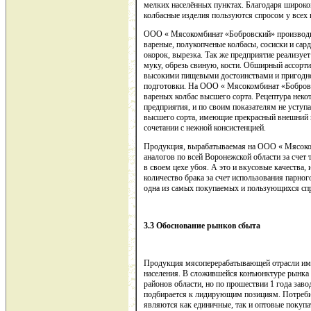
мелких населённых пунктах. Благодаря широком
колбасные изделия пользуются спросом у всех 
ООО « Мясокомбинат «Бобровский» производи
вареные, полукопченые колбасы, сосиски и сард
окорок, вырезка. Так же предприятие реализует
муку, обрезь свиную, кости. Обширный ассорти
высокими пищевыми достоинствами и пригодно
подготовки. На ООО « Мясокомбинат «Бобров
вареных колбас высшего сорта. Рецептура неко
предприятия, и по своим показателям не уступа
высшего сорта, имеющие прекрасный внешний в
сочетании с нежной консистенцией.
Продукция, вырабатываемая на ООО « Мясоко
аналогов по всей Воронежской области за счет т
в своем цехе убоя. А это и вкусовые качества
количество брака за счет использования парного
одна из самых покупаемых и пользующихся спр
3.3 Обоснование рынков сбыта
Продукция мясоперерабатывающей отрасли име
населения. В сложившейся конъюнктуре рынка 
районов области, но по прошествии 1 года заво
подбирается к лидирующим позициям. Потреби
являются как единичные, так и оптовые покуп