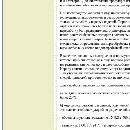
и II категорий. Для изготовления продукции и
признаков микробиологической порчи и прогор
При производстве колбасных изделий использу
охлажденном, замороженном и размороженном 
только на выработку вареных изделий. Сырье п
отрубов и замороженных блоков из жилованног
переработку без предварительного разморажив
использоваться белковые препараты раститель
и концентрат, казеинат натрия, белковый стаб
механического прессования или при обработке 
вида колбас в их состав вводят хребтовый или
В качестве посолочных материалов используют 
который применяют только в виде водного рас
ингредиенты влияют на вкус и цвет, способст
Наряду с ними в состав рецептур могут входить 
Для улучшения вкусоароматических показателе
специй, пряностей, приготовленных из них экст
Для выработки вареных колбас применяют сле
а) говядину жилованную высшего сорта с массо
более 20 %;
б) жир-сырец говяжий или свиной, полученный
технологической инструкцией по разделке, обва
- обрезь свиную или говяжью по ТУ 9212-460-
- свинину по ГОСТ 7724-77 и в парном состояни