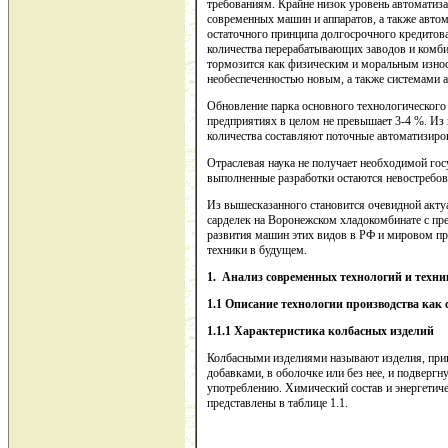
требованиям. Крайне низок уровень автоматиз
современных машин и аппаратов, а также авто
остаточного принципа долгосрочного кредитов
количества перерабатывающих заводов и комб
тормозится как физическим и моральным износ
необеспеченностью новым, а также системами 
Обновление парка основного технологическог
предприятиях в целом не превышает 3-4 %. Из
количества составляют поточные автоматизиро
Отраслевая наука не получает необходимой го
выполненные разработки остаются невостребо
Из вышесказанного становится очевидной акту
сарделек на Воронежском хладокомбинате с пр
развития машин этих видов в РФ и мировом про
техники в будущем.
1.
Анализ современных технологий и техни
1.1 Описание технологии производства как 
1.1.1 Характеристика колбасных изделий
Колбасными изделиями называют изделия, приг
добавками, в оболочке или без нее, и подвергн
употреблению.
Химический состав и энергетиче
представлены в таблице 1.1.