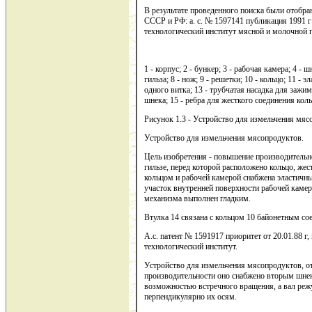
В результате проведенного поиска были отобра
СССР и РФ: а. с. № 1597141 публикация 1991 г
технологический институт мясной и молочной
1 - корпус; 2 - бункер; 3 - рабочая камера; 4 - 
гильза; 8 - нож; 9 - решетки; 10 - кольцо; 11 - 
одного витка; 13 - трубчатая насадка для зажи
шнека; 15 - ребра для жесткого соединения коль
Рисунок 1.3 - Устройство для измельчения мя
Устройство для измельчения мясопродуктов.
Цель изобретения - повышение производительн
гильзе, перед которой расположено кольцо, жест
кольцом и рабочей камерой снабжена эластичн
участок внутренней поверхности рабочей каме
механизма выполнен гладким.
Втулка 14 связана с кольцом 10 байонетным со
А.с. патент № 1591917 приоритет от 20.01.88 г,
технологический институт.
Устройство для измельчения мясопродуктов, о
производительности оно снабжено вторым шне
возможностью встречного вращения, а вал ре
перпендикулярно их осям.