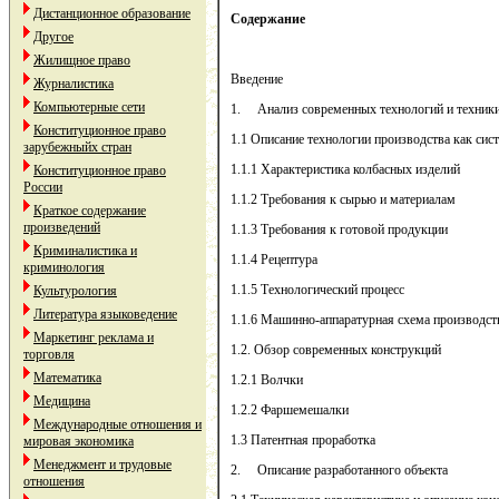
Дистанционное образование
Содержание
Другое
Жилищное право
Введение
Журналистика
Компьютерные сети
1. Анализ современных технологий и техники
Конституционное право
1.1 Описание технологии производства как сис
зарубежныйх стран
1.1.1 Характеристика колбасных изделий
Конституционное право
России
1.1.2 Требования к сырью и материалам
Краткое содержание
произведений
1.1.3 Требования к готовой продукции
Криминалистика и
1.1.4 Рецептура
криминология
1.1.5 Технологический процесс
Культурология
Литература языковедение
1.1.6 Машинно-аппаратурная схема производст
Маркетинг реклама и
1.2. Обзор современных конструкций
торговля
Математика
1.2.1 Волчки
Медицина
1.2.2 Фаршемешалки
Международные отношения и
1.3 Патентная проработка
мировая экономика
Менеджмент и трудовые
2. Описание разработанного объекта
отношения