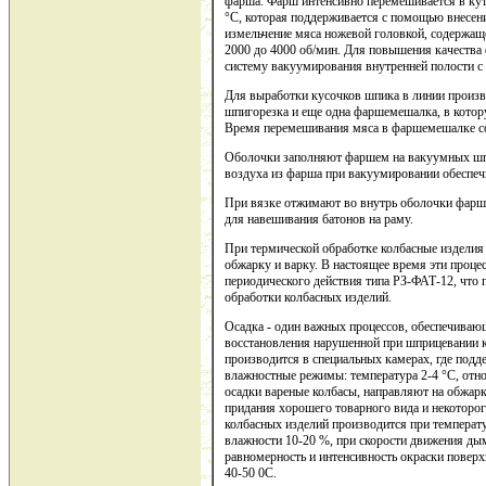
фарша. Фарш интенсивно перемешивается в кутт
°С, которая поддерживается с помощью внесени
измельчение мяса ножевой головкой, содержащ
2000 до 4000 об/мин. Для повышения качества 
систему вакуумирования внутренней полости с
Для выработки кусочков шпика в линии произв
шпигорезка и еще одна фаршемешалка, в котор
Время перемешивания мяса в фаршемешалке со
Оболочки заполняют фаршем на вакуумных шпр
воздуха из фарша при вакуумировании обеспечи
При вязке отжимают во внутрь оболочки фарш,
для навешивания батонов на раму.
При термической обработке колбасные изделия 
обжарку и варку. В настоящее время эти проце
периодического действия типа РЗ-ФАТ-12, что 
обработки колбасных изделий.
Осадка - один важных процессов, обеспечиваю
восстановления нарушенной при шприцевании 
производится в специальных камерах, где под
влажностные режимы: температура 2-4 °С, отно
осадки вареные колбасы, направляют на обжарк
придания хорошего товарного вида и некоторо
колбасных изделий производится при температур
влажности 10-20 %, при скорости движения ды
равномерность и интенсивность окраски поверх
40-50 0С.