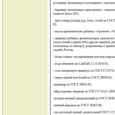
а) свинину жилованную полужирную с массовой
- баранину жилованную односортную - мышечна
ткани не более 20%;
- мясо птицы (тушки кур, уток, гусей) по ГО
82;
- вкусо-ароматические добавки: «Аромата», «Ч
- пищевые добавки, ароматизаторы, красители 
смеси специй и пряностей и другие пищевые д
получаемые по импорту, разрешенные к приме
службы России;
- белки соевые: изолированные или коагулиров
- воду питьевую по СанПиН 2.1.4.1074-01;
- соль поваренную пищевую по ГОСТ Р 51574-
- перец черный или белый яо ГОСТ 29050-91;
-кориандр по ГОСТ 29055-91;
-яйца куриные пищевые по ГОСТ Р 52121-2003
-меланж яичный замороженный по ГОСТ 30363
-яичный порошок по ГОСТ 30363-96;
-лук репчатый свежий, реализуемый ГОСТ 1723