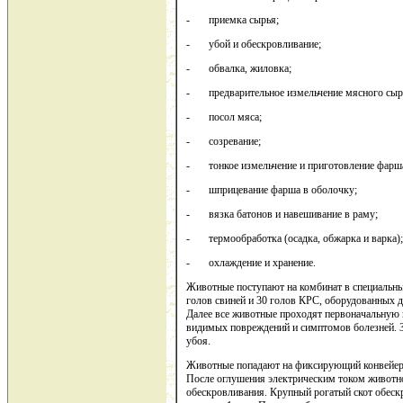
- приемка сырья;
- убой и обескровливание;
- обвалка, жиловка;
- предварительное измельчение мясного сыр
- посол мяса;
- созревание;
- тонкое измельчение и приготовление фарш
- шприцевание фарша в оболочку;
- вязка батонов и навешивание в раму;
- термообработка (осадка, обжарка и варка);
- охлаждение и хранение.
Животные поступают на комбинат в специальных
голов свиней и 30 голов КРС, оборудованных 
Далее все животные проходят первоначальную 
видимых повреждений и симптомов болезней. 
убоя.
Животные попадают на фиксирующий конвейер, 
После оглушения электрическим током животно
обескровливания. Крупный рогатый скот обескр