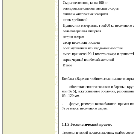
Сырье несоленое, кг на 100 кг
говядина жилованная высшего сорта
свинина жилованнаянежирная
шпик хребтовой
Пряности и материалы, г на100 кг несоленого 
соль поваренная пищевая
натрия нитрит
сахар-песок или глюкоза
орех мускатный или кардамон молотые
смесь пряностей № 1 вместо сахара и пряносте
перец черный или белый молотый
Итого
Колбаса «Вареная любительская высшего сорта
- оболочки: синюги говяжьи и бараньи: круга
мм (№ 5); искусственные оболочки, разрешенн
65...120 мм.
- форма, размер и вязка батонов: прямая или
% от массы несоленого сырья.
1.1.5 Технологический процесс
Технологический процесс вареных колбас состо