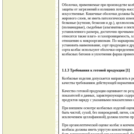
Оболочки, применяемые при производстве кол
защиты от загрязнений и излишних потерь мас
искусственные. Кишечные оболочки должны бы
жирового слоев, не иметь патологических изм
белковые (кутизин, безкозин и др.), целлюлозн
(полиамидные), съедобные (альгинатные и пек
установленного размера, достаточно прочными
относятся также влаго- и газопроницаемость, х
отношению к микроорганизмам. По маркировке
установить наименование, сорт продукции и др
сорта колбас используют оболочки определенно
колбасных батонов и уплотнения фарша примен
1.1.3 Требования к готовой продукции [1]
Колбасные изделия допускается направлять в р
качества требованиям действующей нормативн
Качество готовой продукции оценивают по рез
показателей и данных, характеризующих содер
продуктов наряду с указанными показателями 
При внешнем осмотре колбасных изделий оцени
быть чистой, сухой, без повреждений, пятен, с
исключением целлофановой) должна плотно при
При органолептической оценке колбас и копчен
колбасы должны иметь упругую консистенцию. О