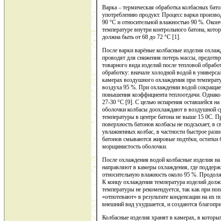
Варка – термическая обработка колбасных батон
употреблению продукт. Процесс варки произво
90 °С и относительной влажностью 90 %. Оконч
температуре внутри контрольного батона, кото
должна быть от 68 до 72 °С [1].
После варки варёные колбасные изделия охлаж
проводят для снижения потерь массы, предотв
товарного вида изделий после тепловой обра
обработку: вначале холодной водой в универсал
камерах воздушного охлаждения при температу
воздуха 95 %. При охлаждении водой сокращает
повышения коэффициента теплоотдачи. Однако
27-30 °С [9]. С целью испарения оставшейся н
оболочки колбасы доохлаждают в воздушной с
температуры в центре батона не выше 15 0С. 
поверхность батонов колбасы не подсыхает, в 
увлажненных колбас, в частности быстрое разв
батонов смываются жировые подтёки, остатки б
морщинистость оболочки.
После охлаждения водой колбасные изделия на
направляют в камеры охлаждения, где поддерж
относительную влажность около 95 %. Продолжи
К концу охлаждения температура изделий должн
температуры не рекомендуется, так как при по
«отпотевают» в результате конденсации на их п
внешний вид ухудшается, и создаются благопри
Колбасные изделия хранят в камерах, в которы