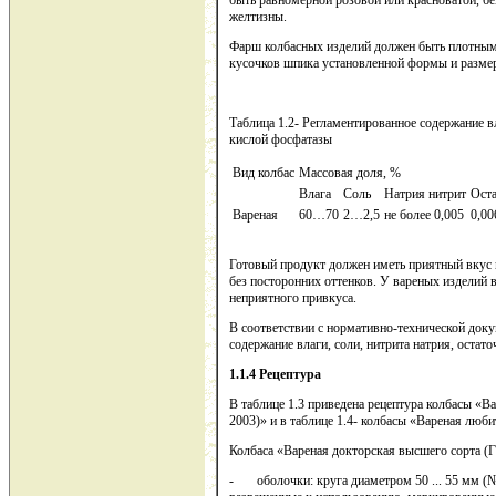
быть равномерной розовой или красноватой, бе
желтизны.
Фарш колбасных изделий должен быть плотным,
кусочков шпика установленной формы и размер
Таблица 1.2- Регламентированное содержание вл
кислой фосфатазы
Вид колбас
Массовая доля, %
Влага
Соль
Натрия нитрит
Оста
Вареная
60…70
2…2,5
не более 0,005
0,00
Готовый продукт должен иметь приятный вкус и
без посторонних оттенков. У вареных изделий 
неприятного привкуса.
В соответствии с нормативно-технической доку
содержание влаги, соли, нитрита натрия, остат
1.1.4 Рецептура
В таблице 1.3 приведена рецептура колбасы «В
2003)» и в таблице 1.4- колбасы «Вареная люб
Колбаса «Вареная докторская высшего сорта (
- оболочки: круга диаметром 50 ... 55 мм (№