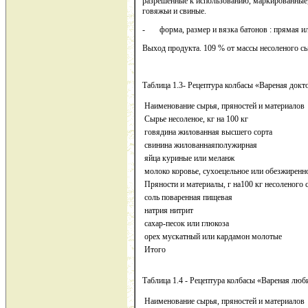
разрешенные к использованию, маркированные,
говяжьи и свиные.
- форма, размер и вязка батонов : прямая ил
Выход продукта. 109 % от массы несоленого с
Таблица 1.3- Рецептура колбасы «Вареная докт
Наименование сырья, пряностей и материалов
Сырье несоленое, кг на 100 кг
говядина жилованная высшего сорта
свинина жилованнаяполужирная
яйца куриные или меланж
молоко коровье, сухоецельное или обезжиренн
Пряности и материалы, г на100 кг несоленого 
соль поваренная пищевая
натрия нитрит
сахар-песок или глюкоза
орех мускатный или кардамон молотые
Итого
Таблица 1.4 - Рецептура колбасы «Вареная люб
Наименование сырья, пряностей и материалов