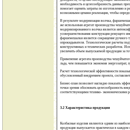
необходимость и целесообразность данных пре
помогает оценить затраты по изготовлению и р
возможными ценами реализации, чтобы определ
В результате модернизации волчка, фаршемеша
же использован агрегат производства чешуйча
модернизированного волчка является интенсиф
усовершенствования конструкции режущего ин
фаршемешалки является сокращение ручного тр
опрокидывателя. Технологические расчеты по
конструктивных и технических разработок. Ис
увеличить объем выпускаемой продукции за то
Применение агрегата производства чешуйчатог
льда, чем повышается экономия энергозатрат, 
Расчет технологической эффективности показыв
обусловленный внедрением проекта, составля
Бизнес-план позволяет наглядно показать эффе
точки зрения обосновать целесообразность вне
соответствующими технико- экономическими р
3.2 Характеристика продукции
Колбасные изделия являются одним из наиболе
продукция выпускается практически в каждом к