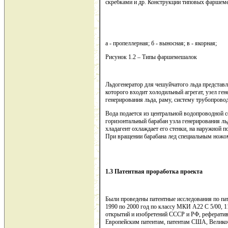
скребками и др. Конструкции типовых фаршеме
а - пропеллерная; б - выносная; в - якорная;
Рисунок 1.2 – Типы фаршемешалок
Льдогенератор для чешуйчатого льда представля
которого входит холодильный агрегат, узел ге
генерирования льда, раму, систему трубопрово
Вода подается из центральной водопроводной с
горизонтальный барабан узла генерирования ль
хладагент охлаждает его стенки, на наружной п
При вращении барабана лед специальным ножом
1.3 Патентная проработка проекта
Были проведены патентные исследования по па
1990 по 2000 год по классу МКИ А22 С 5/00, 
открытий и изобретений СССР и РФ, рефератив
Европейским патентам, патентам США, Великоб