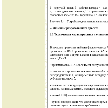
1 - корпус; 2 - шнек; 3 - рабочая камера; 4 - в
7, 8 - неподвижные решетки; 10 - прижимная втул
стопорный элемент; 15 - горловина; 17 - желоб;
Рисунок 1.4 - Устройство для измельчения мя
2. Описание разработанного проекта
2.1 Техническая характеристика и описа
В качестве прототипа выбрана фаршемешалка
производства ВМЗ производительностью 420 к
шнекового типа с двумя валами, вращающимися
дежи 0,15 м3.
Фаршемешалка ЛПК1000Ф имеет следующие не
- сложность и громоздкость кинематической с
электродвигатель 1, клиноременную передачу 2
зубчатую передачу 5;
- большой вес конструкции из-за громоздкой к
шкивов, клиновых ремней, тяжелого редуктора
- низкий КПД машины из-за наличия лишних пе
- ручной поворот дежи, что увеличивает время 
соответствует современным требованиям.