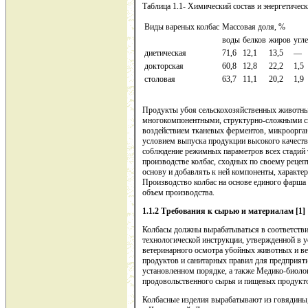
Таблица 1.1- Химический состав и энергетичес
Виды вареных колбас
Массовая доля, %
воды
белков
жиров
угл
диетическая
71,6
12,1
13,5
—
докторская
60,8
12,8
22,2
1,5
столовая
63,7
11,1
20,2
1,9
Продукты убоя сельскохозяйственных животных
многокомпонентными, структурно-сложными си
воздействием тканевых ферментов, микроорга
условием выпуска продукции высокого качеств
соблюдение режимных параметров всех стадий 
производстве колбас, сходных по своему рецеп
основу и добавлять к ней компоненты, характе
Производство колбас на основе единого фарша 
объем производства.
1.1.2 Требования к сырью и материалам [1]
Колбасы должны вырабатываться в соответстви
технологической инструкции, утвержденной в 
ветеринарного осмотра убойных животных и ве
продуктов и санитарных правил для предприя
установленном порядке, а также Медико-биоло
продовольственного сырья и пищевых продукто
Колбасные изделия вырабатывают из говядины,