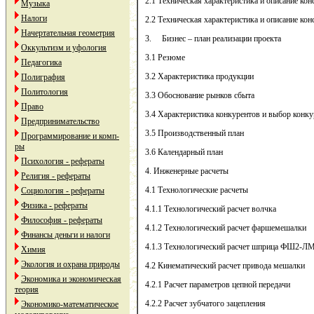
2.1 Техническая характеристика и описание 
Музыка
Налоги
2.2 Техническая характеристика и описание к
Начертательная геометрия
3. Бизнес – план реализации проекта
Оккультизм и уфология
3.1 Резюме
Педагогика
3.2 Характеристика продукции
Полиграфия
Политология
3.3 Обоснование рынков сбыта
Право
3.4 Характеристика конкурентов и выбор конку
Предпринимательство
3.5 Производственный план
Программирование и комп-
ры
3.6 Календарный план
Психология - рефераты
4. Инженерные расчеты
Религия - рефераты
4.1 Технологические расчеты
Социология - рефераты
Физика - рефераты
4.1.1 Технологический расчет волчка
Философия - рефераты
4.1.2 Технологический расчет фаршемешалки
Финансы деньги и налоги
4.1.3 Технологический расчет шприца ФШ2-Л
Химия
Экология и охрана природы
4.2 Кинематический расчет привода мешалки
Экономика и экономическая
4.2.1 Расчет параметров цепной передачи
теория
4.2.2 Расчет зубчатого зацепления
Экономико-математическое