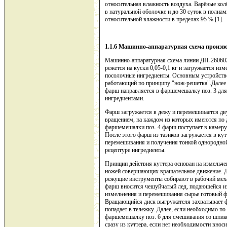
относительная влажность воздуха. Варёные кол
в натуральной оболочке и до 30 суток в полиам
относительной влажности в пределах 95 % [1].
1.1.6 Машинно-аппаратурная схема произво
Машинно-аппаратурная схема линии ДП-260602
режется на куски 0,05-0,1 кг и загружается изм
посолочные ингредиенты. Основным устройств
работающий по принципу "нож-решетка".Далее
фарш направляется в фаршемешалку поз. 3 дл
ингредиентами.
Фарш загружается в дежу и перемешивается д
вращением, на каждом из которых имеются по д
фаршемешалки поз. 4 фарш поступает в камеру 
После этого фарш из тазиков загружается в кут
перемешивания и получения тонкой однородной
рецептуре ингредиенты.
Принцип действия куттера основан на измель
ножей совершающих вращательное движение. Д
режущие инструменты собирают в рабочий мех
фарш вносится чешуйчатый лед, подающейся из 
измельчения и перемешивания сырье готовый фа
Вращающийся диск выгружателя захватывает фа
попадает в тележку. Далее, если необходимо п
фаршемешалку поз. 6 для смешивания со шпико
сразу из куттера, если нет необходимости вно