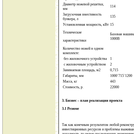
Диаметр ножевой решетки,
114
мм
Загрузочная вместимость
135
бункера, л
Установленная мощность, кВт
15
Технические
Базовая машин
1000В
характеристики
Количество ножей в одном
комплекте:
без жиловочного устройства
1
с жиловочным устройством
2
Занимаемая площадь, м2
0,715
Габариты, мм
1000´715´1200
Масса, кг
443
Стоимость, р.
22000
3. Бизнес – план реализации проекта
3.1 Резюме
Так как конечным результатом любой реконстр
инвестиционных ресурсов и проблемы выживани
доходность, то целью последующих экономичес