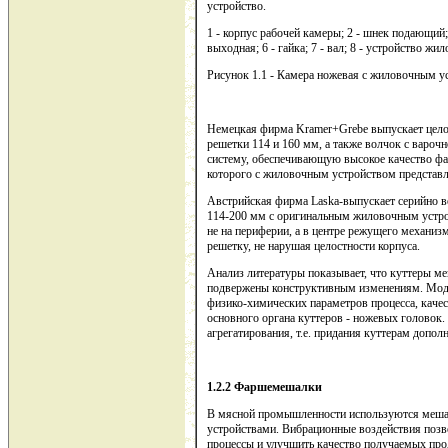
устройство.
1 - корпус рабочей камеры; 2 - шнек подающий; 
выходная; 6 - гайка; 7 - вал; 8 - устройство ж
Рисунок 1.1 - Камера ножевая с жиловочным у
Немецкая фирма Kramer+Grebe выпускает цело
решетки 114 и 160 мм, а также волчок с варо
систему, обеспечивающую высокое качество фа
которого с жиловочным устройством представле
Австрийская фирма Laska-выпускает серийно 
114-200 мм с оригинальным жиловочным устр
не на периферии, а в центре режущего механиз
решетку, не нарушая целостности корпуса.
Анализ литературы показывает, что куттеры ме
подвержены конструктивным изменениям. Моде
физико-химических параметров процесса, каче
основного органа куттеров - ножевых головок.
агрегатирования, т.е. придания куттерам допо
1.2.2 Фаршемешалки
В мясной промышленности используются меш
устройствами. Вибрационные воздействия поз
процессы и улучшить качество получаемых прод