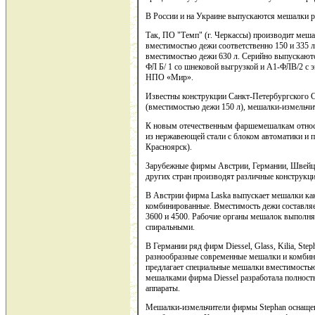
В России и на Украине выпускаются мешалки р
Так, ПО "Темп" (г. Черкассы) производит м
вместимостью дежи соответственно 150 и 335
вместимостью дежи 630 л. Серийно выпускаютс
ФЛ Б/ 1 со шнековой выгрузкой и А1-ФЛВ/2 с 
НПО «Мир».
Известны конструкции Санкт-Петербургского
(вместимостью дежи 150 л), мешалки-измельчи
К новым отечественным фаршемешалкам относ
из нержавеющей стали с блоком автоматики и 
Красноярск).
Зарубежные фирмы Австрии, Германии, Швейца
других стран производят различные конструк
В Австрии фирма Laska выпускает мешалки как
комбинированные. Вместимость дежи составляет, 
3600 и 4500. Рабочие органы мешалок выполн
спиральными.
В Германии ряд фирм Diessel, Glass, Kilia, St
разнообразные современные мешалки и комбин
предлагает специальные мешалки вместимостью
мешалками фирма Diessel разработала полност
аппараты.
Мешалки-измельчители фирмы Stephan оснаще