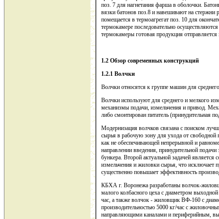
поз. 7 для нагнетания фарша в оболочки. Бато
вязки батонов поз.8 и навешивают на стержни 
помещается в термоагрегат поз. 10 для оконча
термокамере последовательно осуществляются 
термокамеры готовая продукция отправляется н
1.2 Обзор современных конструкций
1.2.1 Волчки
Волчки относятся к группе машин для среднего
Волчки используют для среднего и мелкого из
механизмы подачи, измельчения и привод. Мех
либо смонтирован питатель (принудительная под
Модернизация волчков связана с поиском лучш
сырья в рабочую зону для ухода от свободной 
как не обеспечивающей непрерывной и равноме
направлении введения, принудительной подачи 
бункера. Второй актуальной задачей является
измельчения и жиловки сырья, что исключает 
существенно повышает эффективность производ
КБХА г. Воронежа разработаны волчок-жилов
малого колбасного цеха с диаметром выходной
час, а также волчок - жиловщик ВФ-160 с диа
производительностью 5000 кг/час с жиловочн
направляющими каналами и периферийным, вы