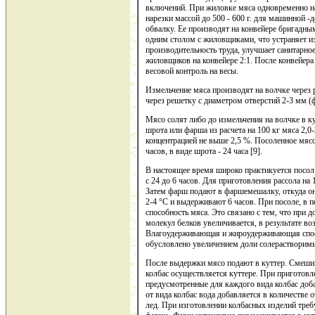
включений. При жиловке мяса одновременно н
нарезки массой до 500 - 600 г. для машинной
обвалку. Ее производят на конвейере бригадны
одним столом с жиловщиками, что устраняет и
производительность труда, улучшает санитарно
жиловщиков на конвейере 2:1. После конвейера
весовой контроль на весы.
Измельчение мяса производят на волчке через 
через решетку с диаметром отверстий 2-3 мм (
Мясо солят либо до измельчения на волчке в ку
шрота или фарша из расчета на 100 кг мяса 2,0-
концентрацией не выше 2,5 %. Посоленное мясо
часов, в виде шрота - 24 часа [9].
В настоящее время широко практикуется посол
с 24 до 6 часов. Для приготовления рассола на 
Затем фарш подают в фаршемешалку, откуда он
2-4 °С и выдерживают 6 часов. При посоле, в
способность мяса. Это связано с тем, что при 
молекул белков увеличивается, в результате в
Влагоудерживающая и жироудерживающая спос
обусловлено увеличением доли солерастворимы
После выдержки мясо подают в куттер. Смеши
колбас осуществляется куттере. При приготов
предусмотренные для каждого вида колбас доба
от вида колбас вода добавляется в количестве 
лед. При изготовлении колбасных изделий треб