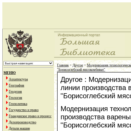
Главная
>
Другое
>
Модернизация технологическ
"Борисоглебский мясокомбинат"
МЕНЮ
Другое : Модернизац
Архитектура
География
линии производства 
Геодезия
"Борисоглебский мяс
Геология
Геополитика
Модернизация технол
Государство и право
производства варены
Гражданское право и процесс
Делопроизводство
"Борисоглебский мяс
Детали машин