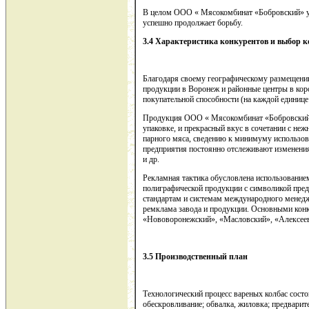
В целом ООО « Мясокомбинат «Бобровский» у
успешно продолжает борьбу.
3.4 Характеристика конкурентов и выбор к
Благодаря своему географическому размещени
продукции в Воронеж и районные центры в коро
покупательной способности (на каждой единице
Продукция ООО « Мясокомбинат «Бобровский»
упаковке, и прекрасный вкус в сочетании с не
парного мяса, сведению к минимуму использов
предприятия постоянно отслеживают изменения
и др.
Рекламная тактика обусловлена использование
полиграфической продукции с символикой пред
стандартам и системам международного менеджм
ремклама завода и продукции. Основными кон
«Нововоронежский», «Масловский», «Алексеев
3.5 Производственный план
Технологический процесс вареных колбас состо
обескровливание; обвалка, жиловка; предварит