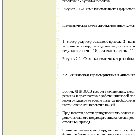
передача; 5 - зубчатая передача.
Рисунок 2.1 - Схема кинематическая фаршем
Кинематическая схема спроектированной констр
1 - мотор-редуктор основного привода; 2 - цепна
червячный сектор; 6 - ведущий вал; 7 - ведомый
ведущая звездочка; 10 - ведомая звездочка; 11
Рисунок 2.2 - Схема кинематическая разрабо
2.2 Техническая характеристика и описан
Волчок ЛПК1000В требует значительных энерго
резанию и противотока в рабочей шнековой пол
ножевой камере не обеспечивается необходимая
частой смене или переточке ножей.
Предлагается ввести принудительную подачу сы
дополнительного подающего шнека, смонтиров
отдельный привод.
Сравнение параметров оборудования для грубо
фарша, действующего на предприятии, модерни