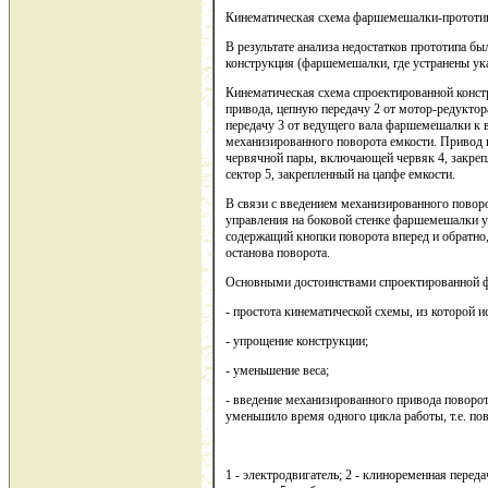
Кинематическая схема фаршемешалки-прототипа
В результате анализа недостатков прототипа бы
конструкция (фаршемешалки, где устранены ука
Кинематическая схема спроектированной конст
привода, цепную передачу 2 от мотор-редукто
передачу 3 от ведущего вала фаршемешалки к 
механизированного поворота емкости. Привод п
червячной пары, включающей червяк 4, закре
сектор 5, закрепленный на цапфе емкости.
В связи с введением механизированного повор
управления на боковой стенке фаршемешалки у
содержащий кнопки поворота вперед и обратно
останова поворота.
Основными достоинствами спроектированной 
- простота кинематической схемы, из которой 
- упрощение конструкции;
- уменьшение веса;
- введение механизированного привода поворот
уменьшило время одного цикла работы, т.е. по
1 - электродвигатель; 2 - клиноременная переда