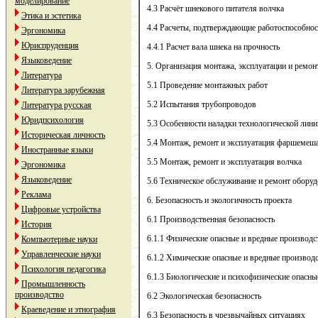
моделирование
4.3 Расчёт шнекового питателя волчка
Этика и эстетика
4.4 Расчеты, подтверждающие работоспособнос
Эргономика
Юриспруденция
4.4.1 Расчет вала шнека на прочность
Языковедение
5. Организация монтажа, эксплуатации и ремон
Литература
5.1 Проведение монтажных работ
Литература зарубежная
5.2 Испытания трубопроводов
Литература русская
Юридпсихология
5.3 Особенности наладки технологической лини
Историческая личность
5.4 Монтаж, ремонт и эксплуатация фаршемеш
Иностранные языки
5.5 Монтаж, ремонт и эксплуатация волчка
Эргономика
Языковедение
5.6 Техническое обслуживание и ремонт обору
Реклама
6. Безопасность и экологичность проекта
Цифровые устройства
6.1 Производственная безопасность
История
6.1.1 Физические опасные и вредные производ
Компьютерные науки
Управленческие науки
6.1.2 Химические опасные и вредные производ
Психология педагогика
6.1.3 Биологические и психофизические опасн
Промышленность
производство
6.2 Экологическая безопасность
Краеведение и этнография
6.3 Безопасность в чрезвычайных ситуациях