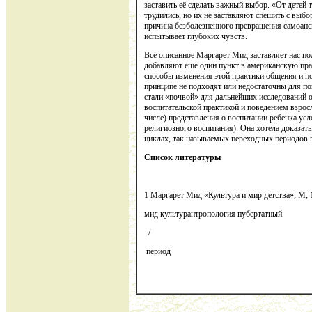
заставить её сделать важный выбор. «От детей 
трудились, но их не заставляют спешить с выб
причина безболезненного превращения самоанск
испытывает глубоких чувств.
Все описанное Маргарет Мид заставляет нас по
добавляют ещё один пункт в американскую пра
способы изменения этой практики общения и п
принципе не подходят или недостаточны для п
стали «почвой» для дальнейших исследований
воспитательской практикой и поведением взрос
числе) представления о воспитании ребенка усл
религиозного воспитания). Она хотела доказат
циклах, так называемых переходных периодов 
Список литературы
1 Маргарет Мид «Культура и мир детства»; М; 
мид культурантропология пубертатный
/
период