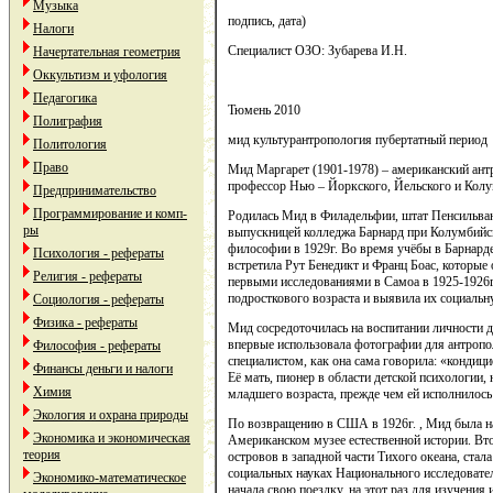
Музыка
подпись, дата)
Налоги
Специалист ОЗО: Зубарева И.Н.
Начертательная геометрия
Оккультизм и уфология
Педагогика
Тюмень 2010
Полиграфия
мид культурантропология пубертатный период
Политология
Право
Мид Маргарет (1901-1978) – американский антр
профессор Нью – Йоркского, Йельского и Колу
Предпринимательство
Программирование и комп-
Родилась Мид в Филадельфии, штат Пенсильван
ры
выпускницей колледжа Барнард при Колумбийск
философии в 1929г. Во время учёбы в Барнарде
Психология - рефераты
встретила Рут Бенедикт и Франц Боас, которые 
Религия - рефераты
первыми исследованиями в Самоа в 1925-1926г
подросткового возраста и выявила их социальн
Социология - рефераты
Физика - рефераты
Мид сосредоточилась на воспитании личности д
впервые использовала фотографии для антропо
Философия - рефераты
специалистом, как она сама говорила: «кондиц
Финансы деньги и налоги
Её мать, пионер в области детской психологии, 
Химия
младшего возраста, прежде чем ей исполнилось 
Экология и охрана природы
По возвращению в США в 1926г. , Мид была н
Экономика и экономическая
Американском музее естественной истории. Вт
теория
островов в западной части Тихого океана, ста
социальных науках Национального исследовател
Экономико-математическое
начала свою поездку, на этот раз для изучения