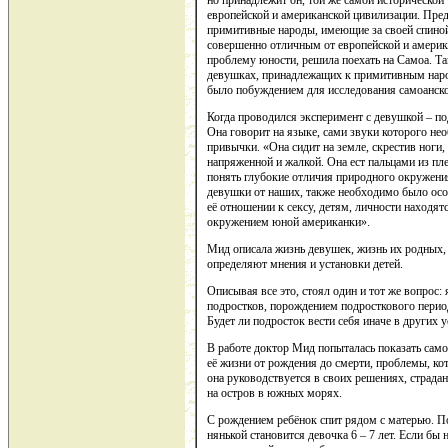
но принадлежит он, той же самой исторической
европейской и американской цивилизации. Пре
примитивные народы, имеющие за своей спиной
совершенно отличным от европейской и америк
проблему юности, решила поехать на Самоа. Та
девушках, принадлежащих к примитивным наро
было побуждением для исследования самоанско
Когда проводился эксперимент с девушкой – п
Она говорит на языке, сами звуки которого не
привычки. «Она сидит на земле, скрестив ноги, а
напряженной и жалкой. Она ест пальцами из пл
понять глубокие отличия природного окружени
девушки от наших, также необходимо было осоз
её отношении к сексу, детям, личности находят
окружением юной американки».
Мид описала жизнь девушек, жизнь их родных, 
определяют мнения и установки детей.
Описывая все это, стоял один и тот же вопрос
подростков, порождением подросткового период
Будет ли подросток вести себя иначе в других 
В работе доктор Мид попыталась показать само
её жизни от рождения до смерти, проблемы, ко
она руководствуется в своих решениях, страда
на остров в южных морях.
С рождением ребёнок спит рядом с матерью. По
нянькой становится девочка 6 – 7 лет. Если бы