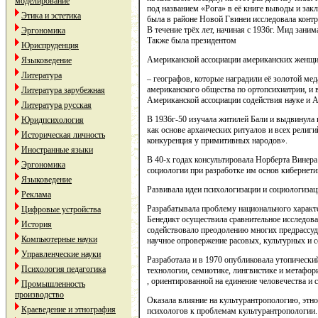
моделирование
под названием «Рога» в её книге выводы и зак
Этика и эстетика
была в районе Новой Гвинеи исследовала конт
В течение трёх лет, начиная с 1936г. Мид зани
Эргономика
Также была президентом
Юриспруденция
Американской ассоциации американских женщи
Языковедение
Литература
– географов, которые наградили её золотой ме
американского общества по ортопсихиатрии, и в
Литература зарубежная
Американской ассоциации содействия науке и 
Литература русская
В 1936г-50 изучала житилей Бали и выдвинула 
Юридпсихология
как основе архаических ритуалов и всех религи
Историческая личность
конкуренция у примитивных народов».
Иностранные языки
В 40-х годах консультировала Норберта Винера
Эргономика
социологии при разработке им основ кибернети
Языковедение
Развивала идеи психологизации и социологизац
Реклама
Разрабатывала проблему национального характер
Цифровые устройства
Бенедикт осуществила сравнительное исследова
История
содействовало преодолению многих предрассуд
Компьютерные науки
научное опровержение расовых, культурных и 
Управленческие науки
Разработала и в 1970 опубликовала утопически
Психология педагогика
технологии, семиотике, лингвистике и метафо
, ориентированной на единение человечества и 
Промышленность
производство
Оказала влияние на культурантропологию, этн
Краеведение и этнография
психологов к проблемам культурантропологии.