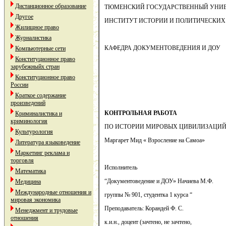
Дистанционное образование
ТЮМЕНСКИЙ ГОСУДАРСТВЕННЫЙ УНИВ
Другое
ИНСТИТУТ ИСТОРИИ И ПОЛИТИЧЕСКИХ
Жилищное право
Журналистика
КАФЕДРА ДОКУМЕНТОВЕДЕНИЯ И ДОУ
Компьютерные сети
Конституционное право
зарубежныйх стран
Конституционное право
России
Краткое содержание
произведений
КОНТРОЛЬНАЯ РАБОТА
Криминалистика и
криминология
ПО ИСТОРИИ МИРОВЫХ ЦИВИЛИЗАЦИ
Культурология
Маргарет Мид « Взросление на Самоа»
Литература языковедение
Маркетинг реклама и
торговля
Исполнитель
Математика
“Документоведение и ДОУ» Начиева М.Ф.
Медицина
Международные отношения и
группы № 901, студентка 1 курса “
мировая экономика
Преподаватель: Корандей Ф. С.
Менеджмент и трудовые
отношения
к.и.н., доцент (зачтено, не зачтено,