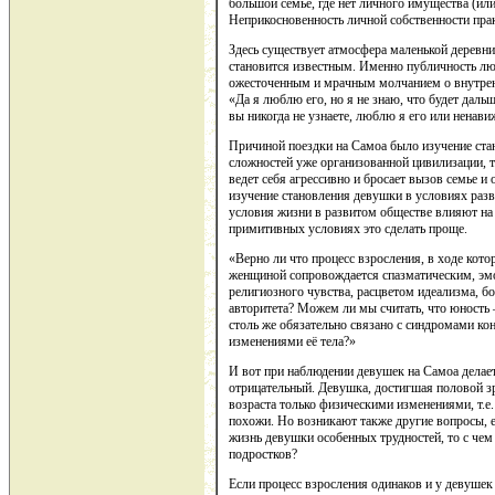
большой семье, где нет личного имущества (или 
Неприкосновенность личной собственности прак
Здесь существует атмосфера маленькой деревн
становится известным. Именно публичность лю
ожесточенным и мрачным молчанием о внутрен
«Да я люблю его, но я не знаю, что будет даль
вы никогда не узнаете, люблю я его или ненави
Причиной поездки на Самоа было изучение ста
сложностей уже организованной цивилизации, т
ведет себя агрессивно и бросает вызов семье и
изучение становления девушки в условиях раз
условия жизни в развитом обществе влияют на 
примитивных условиях это сделать проще.
«Верно ли что процесс взросления, в ходе кото
женщиной сопровождается спазматическим, эм
религиозного чувства, расцветом идеализма, 
авторитета? Можем ли мы считать, что юность 
столь же обязательно связано с синдромами кон
изменениями её тела?»
И вот при наблюдении девушек на Самоа делаетс
отрицательный. Девушка, достигшая половой зр
возраста только физическими изменениями, т.е
похожи. Но возникают также другие вопросы, е
жизнь девушки особенных трудностей, то с чем
подростков?
Если процесс взросления одинаков и у девушек 