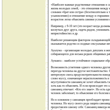
«Наиболее важные родственные отношения в са
жизнь молодых семей, - это отношения между
словами «брат или сестра» (безотносительно к т
усыновлению) и отношение между и старшими 
возрастом легко объяснить самими условиями 
Например, с 9-10 лет (это возраст когда должн
коснуться друг друга, сидеть рядом, упоминать
непристойностях и др.
Наиболее решающим фактором складывающейся
оказывается родство и сходные сексуальные ин
Ауалума – организация молодых девушек и жен
собирающееся для весьма редких общинных рабо
Ауманга – наиболее устойчивое социальное обр
Возможность угнетения одного человека други
переезда человека на другое местожительство.
интересную смесь предусмотрительности повед
слово муссу, означающее нерасположенность и 
неуступчивости самоанец не хочет объяснить т.к
хоть как-то объяснить. И если происходит это са
самоанец отвечает: «Кто его знает». Но есть о
человек заболевает, то объяснение его болезни
Но в основном у самоанцев преобладает прояв
человека. Но мусу своего рода защита самоанца
предоставлен самому себе. Самоанец никогда не