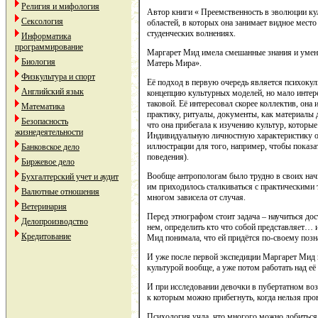
Религия и мифология
Автор книги « Преемственность в эволюции кул
Сексология
областей, в которых она занимает видное место
студенческих волнениях.
Информатика
программирование
Маргарет Мид имела смешанные знания и умения
Биология
Матерь Мира».
Физкультура и спорт
Её подход в первую очередь является психоку
Английский язык
концепцию культурных моделей, но мало интер
таковой. Её интересовал скорее коллектив, он
Математика
практику, ритуалы, документы, как материалы д
Безопасность
что она прибегала к изучению культур, которые
жизнедеятельности
Индивидуальную личностную характеристику он
иллюстрации для того, например, чтобы показ
Банковское дело
поведения).
Биржевое дело
Вообще антропологам было трудно в своих нач
Бухгалтерский учет и аудит
им приходилось сталкиваться с практическими 
Валютные отношения
многом зависела от случая.
Ветеринария
Перед этнографом стоит задача – научиться до
Делопроизводство
нем, определить кто что собой представляет… и
Кредитование
Мид понимала, что ей придётся по-своему позн
И уже после первой экспедиции Маргарет Мид п
культурой вообще, а уже потом работать над е
И при исследовании девочки в пубертатном воз
к которым можно прибегнуть, когда нельзя пров
Психология учла, что многого можно добиться,