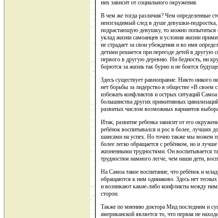
них зависит от социального окружения.
В чем же тогда различия? Чем определенные с
неизгладимый след в душе девушки-подростка,
подрастающую девушку, то можно попытаться о
уклад жизни самоанцев и условия жизни прими
не страдает за свои убеждения и во имя опред
детьми решается при переезде детей в другую 
первого в другую деревню. Ни бедность, ни кр
борются за жизнь так бурно и не боятся будуще
Здесь существует равноправие. Никто никого не
нет борьбы за лидерство в обществе «В своем 
избежать конфликтов и острых ситуаций Самоа р
большинства других примитивных цивилизаций
развитых числом возможных вариантов выбора
Итак, развитие ребенка зависит от его окружен
ребёнок воспитывался и рос в более, лучших д
шансами на успех. Но точно также мы можем пр
более легко обращается с ребёнком, но и лучше
жизненными трудностями. Он воспитывается так
трудностям намного легче, чем наши дети, вос
На Самоа такое воспитание, что ребёнок и мла
обращаются к ним одинаково. Здесь нет тесных
и возникают какие-либо конфликты между ними
сторон.
Также по мнению доктора Мид последним и су
американской является то, что первая не нахо