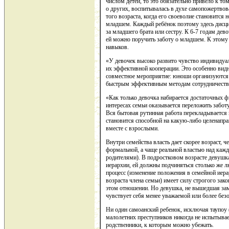
числом детей, то это обязательно привело к то
о других, воспитывалась в духе самопожертвова
того возраста, когда его своеволие становится 
младшем. Каждый ребёнок поэтому здесь дисци
за младшего брата или сестру. К 6-7 годам дев
ей можно поручить заботу о младшем. К этому
навыков.
«У девочек высоко развито чувство индивидуал
их эффективной кооперации. Это особенно видн
совместное мероприятие: юноши организуются 
быстрым эффективным методам сотрудничества
«Как только девочка набирается достаточных ф
интересах семьи оказывается переложить забот
Вся бытовая рутинная работа перекладывается н
становится способной на какую-либо целенапра
вместе с взрослыми.
Внутри семейства власть дает скорее возраст, 
формальной, а чаще реальной властью над каж
родителями). В подростковом возрасте девушка
иерархии, ей должны подчиняться столько же л
процесс (изменение положения в семейной иера
возраста члена семьи) имеет силу строгого зак
этом отношении. Но девушка, не вышедшая заму
чувствует себя менее уважаемой или более безо
Ни один самоанский ребенок, исключая таупоу
малолетних преступников никогда не испытывает 
родственники, к которым можно убежать.