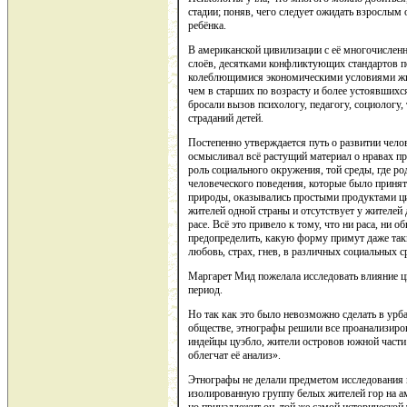
стадии; поняв, чего следует ожидать взрослым
ребёнка.
В американской цивилизации с её многочисле
слоёв, десятками конфликтующих стандартов по
колеблющимися экономическими условиями жиз
чем в старших по возрасту и более устоявших
бросали вызов психологу, педагогу, социологу
страданий детей.
Постепенно утверждается путь о развитии челов
осмысливал всё растущий материал о нравах 
роль социального окружения, той среды, где р
человеческого поведения, которые было приня
природы, оказывались простыми продуктами цив
жителей одной страны и отсутствует у жителей 
расе. Всё это привело к тому, что ни раса, ни 
предопределить, какую форму примут даже так
любовь, страх, гнев, в различных социальных с
Маргарет Мид пожелала исследовать влияние ц
период.
Но так как это было невозможно сделать в ур
обществе, этнографы решили все проанализиров
индейцы цуэбло, жители островов южной части 
облегчат её анализ».
Этнографы не делали предметом исследования 
изолированную группу белых жителей гор на а