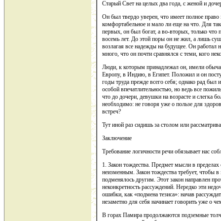
Старый Свет на целых два года, с женой и доче
Он был твердо уверен, что имеет полное право 
комфортабельное и мало ли еще на что. Для тако
первых, он был богат, а во-вторых, только что 
восемь лет. До этой поры он не жил, а лишь сущ
возлагая все надежды на будущее. Он работал н
много, что он почти сравнялся с теми, кого нек
Люди, к которым принадлежал он, имели обыча
Европу, в Индию, в Египет. Положил и он посту
годы труда прежде всего себя; однако рад был и
особой впечатлительностью, но ведь все пожи
что до дочери, девушки на возрасте и слегка б
необходимо: не говоря уже о пользе для здоров
встреч?
Тут иной раз сидишь за столом или рассматри
Заключение
Требование логичности речи обязывает нас соб
1. Закон тождества. Предмет мысли в пределах
неизменным. Закон тождества требует, чтобы в 
подменялось другим. Этот закон направлен прот
неконкретность рассуждений. Нередко эти недо
ошибки, как «подмена тезиса»: начав рассужда
незаметно для себя начинает говорить уже о ч
В горах Памира продолжаются подземные толчк