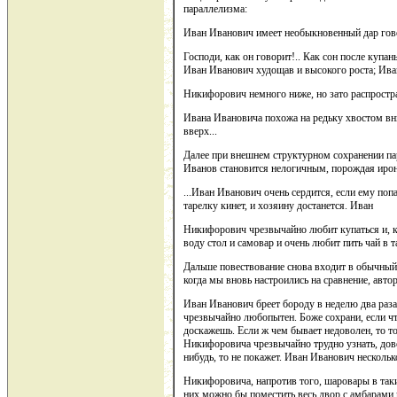
параллелизма:
Иван Иванович имеет необыкновенный дар гов
Господи, как он говорит!.. Как сон после купа
Иван Иванович худощав и высокого роста; Ива
Никифорович немного ниже, но зато распростра
Ивана Ивановича похожа на редьку хвостом вн
вверх...
Далее при внешнем структурном сохранении па
Иванов становится нелогичным, порождая иро
...Иван Иванович очень сердится, если ему поп
тарелку кинет, и хозяину достанется. Иван
Никифорович чрезвычайно любит купаться и, ког
воду стол и самовар и очень любит пить чай в т
Дальше повествование снова входит в обычный
когда мы вновь настроились на сравнение, авт
Иван Иванович бреет бороду в неделю два раз
чрезвычайно любопытен. Боже сохрани, если чт
доскажешь. Если ж чем бывает недоволен, то то
Никифоровича чрезвычайно трудно узнать, дово
нибудь, то не покажет. Иван Иванович нескольк
Никифоровича, напротив того, шаровары в таки
них можно бы поместить весь двор с амбарами 