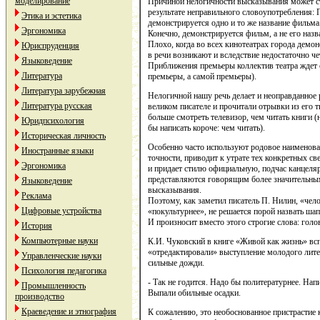
моделирование
Причиной нелогичности высказывания может ста
результате неправильного словоупотребления: П
Этика и эстетика
демонстрируется одно и то же название фильма
Эргономика
Конечно, демонстрируется фильм, а не его наз
Плохо, когда во всех кинотеатрах города демо
Юриспруденция
в речи возникают и вследствие недостаточно ч
Языковедение
Приближения премьеры коллектив театра ждет
Литература
премьеры, а самой премьеры).
Литература зарубежная
Нелогичной нашу речь делает и неоправданное 
Литература русская
великом писателе и прочитали отрывки из его т
больше смотреть телевизор, чем читать книги (
Юридпсихология
бы написать короче: чем читать).
Историческая личность
Особенно часто используют родовое наименован
Иностранные языки
точности, приводит к утрате тех конкретных св
Эргономика
и придает стилю официальную, подчас канцеля
представляются говорящим более значительны
Языковедение
высказывания.
Реклама
Поэтому, как заметил писатель П. Нилин, «чел
Цифровые устройства
«покультурнее», не решается порой назвать ша
И произносит вместо этого строгие слова: гол
История
Компьютерные науки
К.И. Чуковский в книге «Живой как жизнь» вс
«отредактировали» выступление молодого лите
Управленческие науки
сильные дожди.
Психология педагогика
- Так не годится. Надо бы политературнее. Нап
Промышленность
Выпали обильные осадки.
производство
Краеведение и этнография
К сожалению, это необоснованное пристрастие