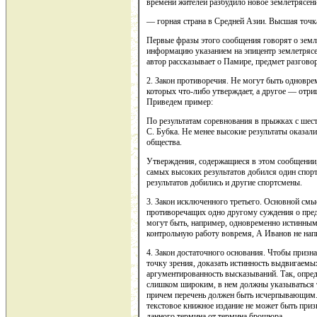
времени жителей разбудило новое землетрясен
— горная страна в Средней Азии. Высшая точка
Первые фразы этого сообщения говорят о зем
информацию указанием на эпицентр землетрясе
автор рассказывает о Памире, предмет разговор
2. Закон противоречия. Не могут быть одновр
которых что-либо утверждает, а другое — отриц
Приведем пример:
По результатам соревнования в прыжках с шес
С. Бубка. Не менее высокие результаты оказали
общества.
Утверждения, содержащиеся в этом сообщении,
самых высоких результатов добился один спорт
результатов добились и другие спортсмены.
3. Закон исключенного третьего. Основной смы
противоречащих одно другому суждения о предм
могут быть, например, одновременно истинными
контрольную работу вовремя, А Иванов не напи
4. Закон достаточного основания. Чтобы призн
точку зрения, доказать истинность выдвигаемы
аргументированность высказываний. Так, опре
слишком широким, в нем должны указываться т
причем перечень должен быть исчерпывающим.
текстовое книжное издание не может быть приз
данного термина от термина брошюра.