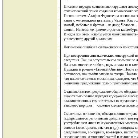
Писатели нередко сознательно нарушают логик
стилистический приём создания комического э
Гоголя читаем: Агафия Федосеевна носила на г
капот с желтенькими цветами; у Чехова: Как то
мамой, мебелью и братом... на дачу; Человек..
слова... На этом же приеме строятся каламбуры
Иногда при этом используется многозначность с
университет, другой в калошах.
Логические ошибки в синтаксических конструк
При построении синтаксических конструкций ин
следствия. Так, на вступительном экзамене по
Да и как мне ее не любить, ведь и гама-то я т
Пушкина в романе «Евгений Онегин»: После ги
оставалось, как выйти замуж за гусара. Начало
что пишет сочинение москвичка; ожидаем, что 
окончание предложения прямо противоположн
Отдельно взятое предложение обычно обладает
значительно полнее передает содержание выска
взаимосвязанных самостоятельных предложени
высокого порядка — сложное синтаксическое ц
Смысловые отношения, объединяющие отдельны
подкрепляются различными средствами: повто
употреблением личных и указательных местоимени
союзов (зато, однако, так что и др.), вводных 
следовательно, во-первых, во-вторых, напротив,
предложениях, интонацией частей и целого и т. 