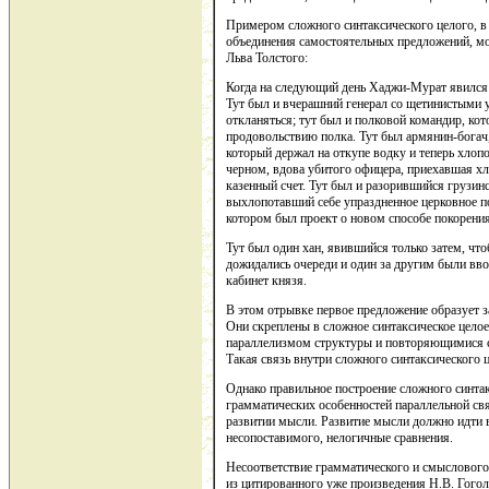
Примером сложного синтаксического целого, в
объединения самостоятельных предложений, м
Льва Толстого:
Когда на следующий день Хаджи-Мурат явился 
Тут был и вчерашний генерал со щетинистыми у
откланяться; тут был и полковой командир, ко
продовольствию полка. Тут был армянин-бога
который держал на откупе водку и теперь хлопо
черном, вдова убитого офицера, приехавшая хл
казенный счет. Тут был и разорившийся грузин
выхлопотавший себе упраздненное церковное по
котором был проект о новом способе покорения
Тут был один хан, явившийся только затем, что
дожидались очереди и один за другим были 
кабинет князя.
В этом отрывке первое предложение образует з
Они скреплены в сложное синтаксическое цело
параллелизмом структуры и повторяющимися с
Такая связь внутри сложного синтаксического 
Однако правильное построение сложного синтак
грамматических особенностей параллельной связ
развитии мысли. Развитие мысли должно идти 
несопоставимого, нелогичные сравнения.
Несоответствие грамматического и смысловог
из цитированного уже произведения Н.В. Гогол