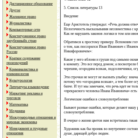
Дистанционное образование
5. Список литературы 13
Другое
Введение
Жилищное право
Журналистика
Еще Аристотель утверждал: «Речь должна отвеч
Нелогичность высказывания несовместима с кр
Компьютерные сети
Как не нарушить законов логики в том или ин
Конституционное право
зарубежныйх стран
Обратимся к простому примеру. Вспомним гого
о том, как поссорился Иван Иванович с Ивано
Конституционное право
Никифоровичем»:
России
Краткое содержание
Какие у него яблони и груши под самыми окна
произведений
в комнату. Это все перед домом; а посмотрели б
черешни, огородина всякая, подсолнечники, огу
Криминалистика и
криминология
Эти строчки не могут не вызвать улыбку: вначал
Культурология
потому что «огородина всякая», а тем более огу
бахче. И тут мы замечаем, что речь идет не тол
Литература языковедение
«прекрасного человека Ивана Ивановича» есть 
Маркетинг реклама и
торговля
Логические ошибки в словоупотреблении
Математика
Бывают разные ошибки, которые делают нашу р
Медицина
словоупотреблении.
Международные отношения и
В очерке о жизни цветов нам встретилась такая
мировая экономика
Менеджмент и трудовые
Художник как бы проник во внутреннее состоян
отношения
душе, дарящей добро людям.