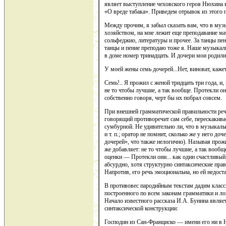
являет выступление чеховского героя Нюхина 
«О вреде табака». Приведем отрывок из этого 
Между прочим, я забыл сказать вам, что в му
хозяйством, на мне лежит еще преподавание ма
сольфеджио, литературы и прочее. За танцы пен
танцы и пение преподаю тоже я. Наше музыкал
в доме номер тринадцать. И дочери мои родилис
У моей жены семь дочерей...Нет, виноват, кажет
Семь!.. Я прожил с женой тридцать три года, и
не то чтобы лучшие, а так вообще. Протекли он
собственно говоря, черт бы их побрал совсем.
При внешней грамматической правильности реч
говорящий противоречит сам себе, перескакивае
сумбурной. Не удивительно ли, что в музыкаль
и т. п.; оратор не помнит, сколько же у него д
дочерей», что также нелогично). Называя прож
же добавляет: не то чтобы лучшие, а так вообщ
оценки — Протекли они... как один счастливый
абсурдно, хотя структурно синтаксические пра
Напротив, его речь эмоциональна, но ей недост
В противовес пародийным текстам дадим класс
построенного по всем законам грамматики и ло
Начало известного рассказа И.А. Бунина являе
синтаксической конструкции:
Господин из Сан-Франциско — имени его ни в Н