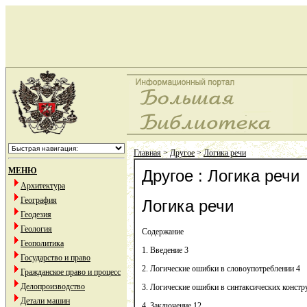
Главная
>
Другое
>
Логика речи
МЕНЮ
Другое : Логика речи
Архитектура
География
Логика речи
Геодезия
Геология
Содержание
Геополитика
1. Введение 3
Государство и право
2. Логические ошибки в словоупотреблении 4
Гражданское право и процесс
Делопроизводство
3. Логические ошибки в синтаксических констр
Детали машин
4. Заключение 12