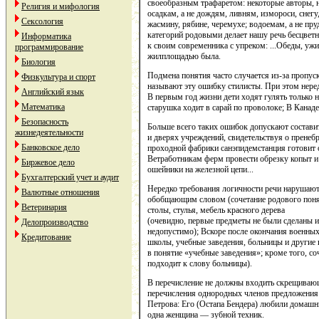
своеобразным трафаретом: некоторые авторы, 
Религия и мифология
осадкам, а не дождям, ливням, измороси, снегу
Сексология
жасмину, рябине, черемухе; водоемам, а не пру
категорий родовыми делает нашу речь бесцвет
Информатика
к своим современника с упреком: ...Обеды, уж
программирование
жилплощадью была.
Биология
Подмена понятия часто случается из-за пропуск
Физкультура и спорт
называют эту ошибку стилисты. При этом нере
Английский язык
В первым год жизни дети ходят гулять только н
Математика
старушка ходит в сарай по проволоке; В Канаде
Безопасность
Больше всего таких ошибок допускают состави
жизнедеятельности
и дверях учреждений, свидетельствуя о пренеб
Банковское дело
проходной фабрики санэпидемстанция готовит 
Ветработникам ферм провести обрезку копыт и
Биржевое дело
ошейники на железной цепи...
Бухгалтерский учет и аудит
Нередко требования логичности речи нарушаю
Валютные отношения
обобщающим словом (сочетание родового понят
Ветеринария
столы, стулья, мебель красного дерева
(очевидно, первые предметы не были сделаны из
Делопроизводство
недопустимо); Вскоре после окончания военны
Кредитование
школы, учебные заведения, больницы и другие
в понятие «учебные заведения»; кроме того, с
подходит к слову больницы).
В перечисление не должны входить скрещиваю
перечисления однородных членов предложения
Петрова: Его (Остапа Бендера) любили домашн
одна женщина — зубной техник.