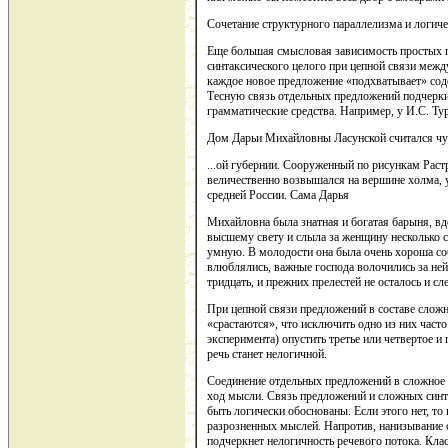
Сочетание структурного параллелизма и логиче
Еще большая смысловая зависимость простых п
синтаксического целого при цепной связи меж
каждое новое предложение «подхватывает» сод
Тесную связь отдельных предложений подчерки
грамматические средства. Например, у И.С. Ту
Дом Дарьи Михайловны Ласунской считался чут
...ой губернии. Сооруженный по рисункам Раст
величественно возвышался на вершине холма, 
средней России. Сама Дарья
Михайловна была знатная и богатая барыня, вд
высшему свету и слыла за женщину несколько 
умную. В молодости она была очень хороша соб
влюблялись, важные господа волочились за ней.
тридцать, и прежних прелестей не осталось и сле
При цепной связи предложений в составе сложн
«срастаются», что исключить одно из них част
эксперимента) опустить третье или четвертое и
речь станет нелогичной.
Соединение отдельных предложений в сложное 
ход мысли. Связь предложений и сложных синт
быть логически обоснованы. Если этого нет, то
разрозненных мыслей. Напротив, нанизывание
подчеркнет нелогичность речевого потока. Кла