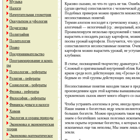
Музыка
Красиво сказано, но что-то здесь не так. Ошиб
Налоги
(души цветка) сопоставляется с человеческой 
Подобных примеров можно привести множество
Начертательная геометрия
несопоставимых понятий.
Оккультизм и уфология
Термин алогизм восходит к греческому языку, в
алогичный — нелогичный (ср.: аморальный, ас
Педагогика
Проанализируем несколько предложений с так
Полиграфия
вырастить и посадить рассаду картофеля, мож
Политология
посева урожай картофеля. Получается, что урож
сопоставляются несопоставимые понятия. Очеви
Право
картофеля можно вырастить урожай, не уступ
Предпринимательство
клубнями.
Программирование и комп-
В статье, посвященной творчеству драматурга А
ры
Сложный и оригинальный внутренний облик Кат
Психология - рефераты
ярком среди всех действующих лиц «Грозы» (
бедным из этой группы действующих лиц являе
Религия - рефераты
Социология - рефераты
Несопоставимые понятия находим также в пре
произведениям идея этой картины вынашивалас
Физика - рефераты
туркменских сказок имеет много общего со ск
Философия - рефераты
Чтобы устранить алогизмы в речи, иногда прих
Финансы деньги и налоги
Наши знания о богатствах недр земли являютс
Химия
больших богатств. Можно предложить такие ва
Экология и охрана природы
знаем о богатейших залежах полезных ископаем
земли скрыты огромные богатства, о которых 
Экономика и экономическая
ископаемых еще так неполны; Мы знаем лишь о 
теория
земли.
Экономико-математическое