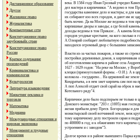
века. В 1584 году Иван Грозный учредил Кам
Дистанционное образование
дел мастера и кирпичники. "А ведомо в том При
Другое
государства каменное дело и мастеры; и для ка
их собирают изо всех городов, и дают им ис ц
Жилищное право
быть мочно. Да на Москве же ведомы в том при
Журналистика
кирпишные дворы и заводы; а где белой камень 
Компьютерные сети
доходы ведомы в том Приказе... А камень бело
городов уездные крестьяне, на кого сколько в 
Конституционное право
А.Олеарий сообщает любопытную подробность: 
зарубежныйх стран
находился огромный двор с большими запасами л
Конституционное право
России
Власти из-за частых пожаров, а также из стрем
постройки деревянных домов, к кирпичникам о
Краткое содержание
об изготовлении кирпича в районе села Андрее
произведений
1627 - 1629 годов: "На реке на Москве, у Воро
Криминалистика и
клецки (прямоугольной формы. - О.И.). А в цер
криминология
колокола - государево... На церковной же земле
Кондратьева, а в нем зжет кирпичь сам поп на п
Культурология
А поп Алексей отдает свой сарай на оброк в 
Литература языковедение
Котельного ряду"4.
Маркетинг реклама и
Кирпичное дело было подспорьем не только в ц
торговля
Донского монастыря: "203 г. (1695) мая госпо
Математика
желая прибыли дому Пресв. Богородицы и для 
Медицина
монастырской своей вотчинной земле, меж кру
тому кирпичному делу построили сараи и подря
Международные отношения и
по 400000 в год; и к обжиганию того кирпича 
мировая экономика
устроением и с заводом"5.
Менеджмент и трудовые
отношения
Долгое время и в районе нынешнего Парка кул