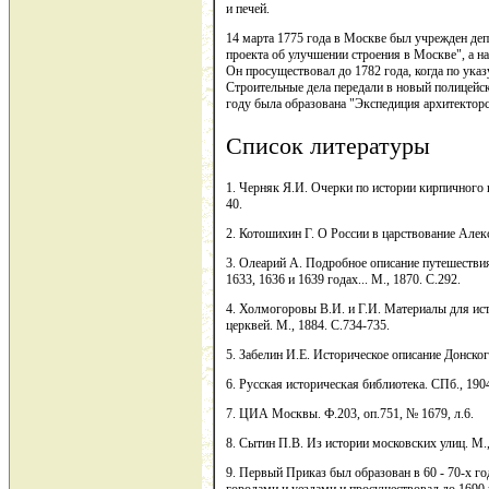
и печей.
14 марта 1775 года в Москве был учрежден деп
проекта об улучшении строения в Москве", а н
Он просуществовал до 1782 года, когда по ука
Строительные дела передали в новый полицейск
году была образована "Экспедиция архитекторс
Список литературы
1. Черняк Я.И. Очерки по истории кирпичного 
40.
2. Котошихин Г. О России в царствование Алек
3. Олеарий А. Подробное описание путешестви
1633, 1636 и 1639 годах... М., 1870. С.292.
4. Холмогоровы В.И. и Г.И. Материалы для ист
церквей. М., 1884. С.734-735.
5. Забелин И.Е. Историческое описание Донског
6. Русская историческая библиотека. СПб., 1904
7. ЦИА Москвы. Ф.203, оп.751, № 1679, л.6.
8. Сытин П.В. Из истории московских улиц. М., 
9. Первый Приказ был образован в 60 - 70-х г