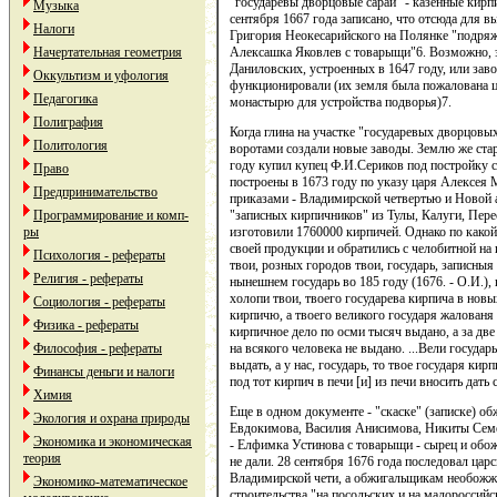
"государевы дворцовые сараи" - казенные кирп
Музыка
сентября 1667 года записано, что отсюда для в
Налоги
Григория Неокесарийского на Полянке "подр
Алексашка Яковлев с товарыщи"6. Возможно, 
Начертательная геометрия
Даниловских, устроенных в 1647 году, или заво
Оккультизм и уфология
функционировали (их земля была пожалована
Педагогика
монастырю для устройства подворья)7.
Полиграфия
Когда глина на участке "государевых дворцовы
Политология
воротами создали новые заводы. Землю же стар
году купил купец Ф.И.Сериков под постройку 
Право
построены в 1673 году по указу царя Алексея
Предпринимательство
приказами - Владимирской четвертью и Новой а
"записных кирпичников" из Тулы, Калуги, Пере
Программирование и комп-
изготовили 1760000 кирпичей. Однако по какой
ры
своей продукции и обратились с челобитной на
Психология - рефераты
твои, розных городов твои, государь, записны
Религия - рефераты
нынешнем государь во 185 году (1676. - О.И.),
холопи твои, твоего государева кирпича в новы
Социология - рефераты
кирпичю, а твоего великого государя жалованя 
Физика - рефераты
кирпичное дело по осми тысяч выдано, а за дв
на всякого человека не выдано. ...Вели государ
Философия - рефераты
выдать, а у нас, государь, то твое государя ки
Финансы деньги и налоги
под тот кирпич в печи [и] из печи вносить дать
Химия
Еще в одном документе - "скаске" (записке) 
Экология и охрана природы
Евдокимова, Василия Анисимова, Никиты Семен
Экономика и экономическая
- Елфимка Устинова с товарыщи - сырец и обож
теория
не дали. 28 сентября 1676 года последовал цар
Владимирской чети, а обжигальщикам необожже
Экономико-математическое
строительства "на посольских и на малороссий