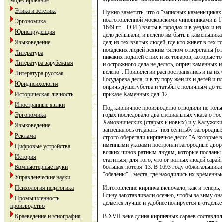
моделирование
Этика и эстетика
Нужно заметить, что о "записных каменьщиках" 
подготовленной московскими чиновниками в 1700
Эргономика
1649 гг. - О.И.) взяты в городах и в уездах и
Юриспруденция
дело делывали, и велено им быть в каменьщика
дел; из тех взятых людей, где кто живет в тех 
Языковедение
посадских людей всяким тяглом отверстаны (отд
Литература
никаких податей с них и их товаров, которые т
Литература зарубежная
и острожного дела не делать, оприч каменных 
велено". Привилегии распространялись и на их
Литература русская
Государева дела, и в ту пору жен их и детей и п
Юридпсихология
опричь душегубства и татьбы с поличным до тех 
приказе Каменных дел"12.
Историческая личность
Иностранные языки
Под кирпичное производство отводили не тольк
годах последовало два специальных указа о го
Эргономика
Хамовнических (старых и новых) и у Калужски
Языковедение
запрещалось отдавать "под селитьбу загородны
Реклама
строго оберегали кирпичное дело: "А которые 
именными указами построили загородные дворы,
Цифровые устройства
всяких чинов ратным людям, которые посланы б
История
ставиться, для того, что от ратных людей сара
большая потеря"13. В 1693 году обжигальщики
Компьютерные науки
"обелены" - места, где находились их временны
Управленческие науки
Изготовление кирпича включало, как и теперь,
Психология педагогика
Глину заготавливали осенью, чтобы за зиму она
Промышленность
делается лучше и удобнее полируется в отделке
производство
В XVII веке длина кирпичных сараев составляла
Краеведение и этнография