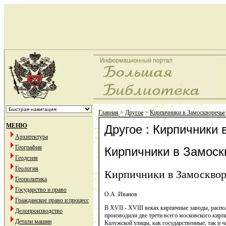
Главная
>
Другое
>
Кирпичники в Замоскворечье
МЕНЮ
Другое : Кирпичники
Архитектура
География
Кирпичники в Замоск
Геодезия
Геология
Кирпичники в Замосквор
Геополитика
Государство и право
О.А. Иванов
Гражданское право и процесс
В XVII - XVIII веках кирпичные заводы, расп
Делопроизводство
производили две трети всего московского кир
Детали машин
Калужской улицы, как государственные, так и 