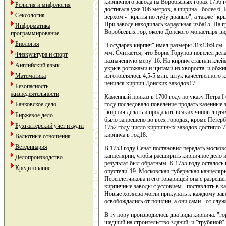
кирпичного завода на Воробьевых горах 1756 го
Религия и мифология
достигала уже 106 метров, а ширина - более 6. 
Сексология
верхом - "крыты по лубу дранью", а также "кры
При заводе находилась караульная изба15. На
Информатика
Воробьевых гор, около Донского монастыря ви
программирование
Биология
"Государев кирпич" имел размеры 31х13х9 см. 
мм. Считается, что Борис Годунов повелел дел
Физкультура и спорт
назначенную меру"16. На кирпич ставили клейм
Английский язык
укрыв рогожами и щитами из хвороста, и обжи
изготовлялось 4,5-5 млн. штук качественного 
Математика
ценился кирпич Донских заводов17.
Безопасность
жизнедеятельности
Каменный приказ в 1700 году по указу Петра I
году последовало повеление продать казенные
Банковское дело
"кирпич делать и продавать всяких чинов людя
Биржевое дело
было запрещено во всех городах, кроме Петерб
Бухгалтерский учет и аудит
1752 году число кирпичных заводов достигло 7
кирпича в год18.
Валютные отношения
Ветеринария
В 1753 году Сенат постановил передать москов
канцелярии, чтобы расширить кирпичное дело и
Делопроизводство
результат был обратным. К 1755 году осталось в
Кредитование
опустели"19. Московская губернская канцеляр
Переплетчикова и его товарищей она с разреше
кирпичные заводы с условием - поставлять в к
Новые хозяева могли прикупать к каждому зав
освобождались от пошлин, а они сами - от слу
В ту пору производилось два вида кирпича: "г
шедший на строительство зданий, и "трубяной"