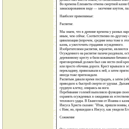
Во времена Елизаветы отмена смертной казни 
замаскированном виде — засечение кнутом, пал
Наиболее применимые:
Распятие.
Мы знаем, что в древние времена у разных на
иным, чем сейчас. Соответственно по-другому 
цивилизации (впрочем, средние века тоже в это
казнь, а ужесточить страдания осужденного.
Изобретателями распятия, вероятно, являются
Осужденного на распятие палачи раздевали, ос
деревянному кресту и били кожаными бичами 
приговоренный должен был сам нести свой крес
или просто обочина дороги. Крест врывали в 
перекладину, привязывали к ней, а затем приг
иногда тоже пригвождали.
Распятым давали время пострадать, а затем (об
приводило к быстрой смерти от удушья. Дыхани
грудную клетку, опираясь на ноги.
Перебивание голеней выполняло функции свое
охранять осужденных в ожидании их естествен
теплового удара. В Евангелии от Иоанна о казн
Иисуса Христа сказано: "Итак, пришли воины, и
с Ним; но, пришедши к Иисусу, как увидели Ег
Сожжение