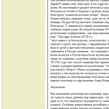
Оно активно использовалось во многих странах
Дарий II заживо сжег свою мать. Есть и другие
казни. Но настоящий ее расцвет наступил в сред
Пыталась не отстать от Европы и далёкая загадо
Новгороде "изъжогша волхвов четыре". Когда в
Пскове началась эпидемия чумы, сразу же по 
женщин. На другой год массовое сожжение лю
Новгороде. У знаменитого тирана средневеков
любимых видов казни. Во второй половине XVI
религиозным соображениям - как мера наказани
вере". При царе Алексее (XVII в.)
"жгут живого за богохульство, за волховство,
сжигают в срубе, как еретицу, с чародейскими 
была в срубе и при многочисленных свидетеля
знаменитое в России сожжение - это сожжение 
Казнь на костре в России была более мучительн
скорее не сожжение, а копчение заживо на медл
“В 1701 году этот способ сожжения был приме
Савину за распространение возмутительных "те
(листовок) о Петре I. Обоих осужденных в теч
которого у них вылезли все волосы на голове и 
конце концов их обезображенные тела были со
живьем отмечены и в царствование Анны Иоан
Заключение.
Как показывают различные исследования, идея
это одна из самых древних мер правосудия - т
даже за то, что замахнулся на родителя (а, ска
казнить). Особенно репрессивным российское г
уничтожившем четыре тысячи подданных, и Пет