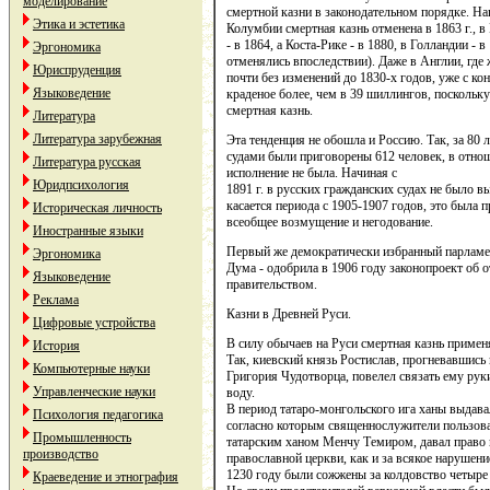
моделирование
смертной казни в законодательном порядке. На
Этика и эстетика
Колумбии смертная казнь отменена в 1863 г., в
- в 1864, а Коста-Рике - в 1880, в Голландии - в
Эргономика
отменялись впоследствии). Даже в Англии, где
Юриспруденция
почти без изменений до 1830-х годов, уже с ко
Языковедение
краденое более, чем в 39 шиллингов, поскольку
смертная казнь.
Литература
Литература зарубежная
Эта тенденция не обошла и Россию. Так, за 80 л
судами были приговорены 612 человек, в отнош
Литература русская
исполнение не была. Начиная с
Юридпсихология
1891 г. в русских гражданских судах не было в
касается периода с 1905-1907 годов, это была
Историческая личность
всеобщее возмущение и негодование.
Иностранные языки
Первый же демократически избранный парламен
Эргономика
Дума - одобрила в 1906 году законопроект об 
Языковедение
правительством.
Реклама
Казни в Древней Руси.
Цифровые устройства
В силу обычаев на Руси смертная казнь примен
История
Так, киевский князь Ростислав, прогневавшись 
Компьютерные науки
Григория Чудотворца, повелел связать ему рук
Управленческие науки
воду.
В период татаро-монгольского ига ханы выдав
Психология педагогика
согласно которым священнослужители пользов
Промышленность
татарским ханом Менчу Темиром, давал право 
производство
православной церкви, как и за всякое нарушен
1230 году были сожжены за колдовство четыре
Краеведение и этнография