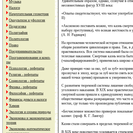
Удивительным образом, однако, созвучие в отн
Музыка
несовместимых фигур XVIII века:
Налоги
«Опыты свидетельствуют, что частое употребле
Начертательная геометрия
II)
Оккультизм и уфология
«Аксиомою поставить можно, что казнь смертна
Педагогика
выбору преступника), что всякая жестокость и 
Полиграфия
(А. Н. Радищев)
Политология
На протяжении человеческой истории отношение
Право
общим развитием цивилизации и права. Так, в 
Предпринимательство
практиковалось. Вся система наказаний была со
телесные наказания. Смертная казнь могла быт
Программирование и комп-
(«квалифицированной»), применялась широко и 
ры
Психология - рефераты
Даже принцип «око за око, зуб за зуб» воспри
прозвучал в эпоху, когда за зуб могли снять в
Религия - рефераты
нашей точки зрения) призывом к умеренности,
Социология - рефераты
С развитием тюремной системы лишение свобо
Физика - рефераты
уголовного наказания. В XIX веке практически
Философия - рефераты
смертной казни пришли к единодушному выводу
общественные нравы развращающе, что часто в
Финансы деньги и налоги
местах, где только что произведена публичная к
Химия
«Бесчисленное множество примеров показывает,
Экология и охрана природы
казни». (проф. К. Г. Лаигер)
Экономика и экономическая
теория
Казни стали совершать в пределах тюремной о
Экономико-математическое
В XIX веке повсеместно усиливается стремлен