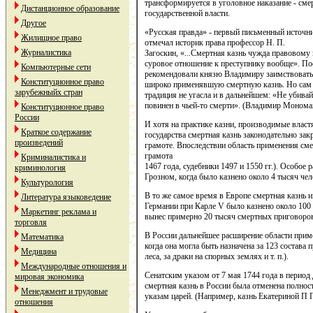
трансформируется в уголовное наказание - см
Дистанционное образование
государственной власти.
Другое
«Русская правда» - первый письменный источник
Жилищное право
отмечал историк права профессор Н. П.
Журналистика
Загоскин, «...Смертная казнь чужда правовому
суровое отношение к преступнику вообще». По
Компьютерные сети
рекомендовали князю Владимиру заимствовать 
Конституционное право
широко применявшую смертную казнь. Но сам к
зарубежныйх стран
традиция не угасла и в дальнейшем: «Не убивайт
повинен в чьей-то смерти». (Владимир Монома
Конституционное право
России
И хотя на практике казни, производимые власт
Краткое содержание
государства смертная казнь законодательно зак
произведений
грамоте. Впоследствии область применения сме
грамота
Криминалистика и
1467 года, судебники 1497 и 1550 гг.). Особое
криминология
Грозном, когда было казнено около 4 тысяч чел
Культурология
В то же самое время в Европе смертная казнь 
Литература языковедение
Германии при Карле V было казнено около 100
Маркетинг реклама и
вынес примерно 20 тысяч смертных приговоро
торговля
В России дальнейшее расширение области приме
Математика
когда она могла быть назначена за 123 состава 
Медицина
леса, за драки на спорных землях и т. п.).
Международные отношения и
Сенатским указом от 7 мая 1744 года в перио
мировая экономика
смертная казнь в России была отменена полно
Менеджмент и трудовые
указам царей. (Например, казнь Екатериной П 
отношения