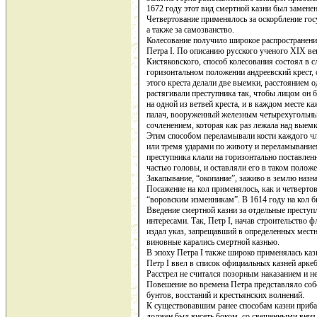
1672 году этот вид смертной казни был заменен
Четвертование применялось за оскорбление госу
а также за самозванство.
Колесование получило широкое распространение
Петра I. По описанию русского ученого XIX ве
Кистяковского, способ колесования состоял в
горизонтальном положении андреевский крест, 
этого креста делали две выемки, расстоянием о
растягивали преступника так, чтобы лицом он 
на одной из ветвей креста, и в каждом месте к
палач, вооруженный железным четырехугольны
сочленением, которая как раз лежала над выемк
Этим способом переламывали кости каждого чл
или тремя ударами по животу и переламывание
преступника клали на горизонтально поставленн
частью головы, и оставляли его в таком полож
Закапывание, “окопание”, заживо в землю назна
Посажение на кол применялось, как и четверт
“воровским изменникам”. В 1614 году на кол
Введение смертной казни за отдельные престу
интересами. Так, Петр I, начав строительство 
издал указ, запрещавший в определенных местн
виновные карались смертной казнью.
В эпоху Петра I также широко применялась каз
Петр I ввел в список официальных казней аркеб
Расстрел не считался позорным наказанием и н
Повешение во времена Петра представляло соб
бунтов, восстаний и крестьянских волнений.
К существовавшим ранее способам казни приба
должен был висеть боком, со свешенными вниз 