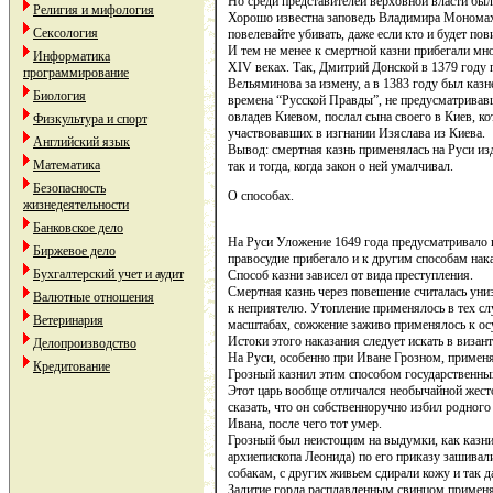
Но среди представителей верховной власти был
Религия и мифология
Хорошо известна заповедь Владимира Мономаха
Сексология
повелевайте убивать, даже если кто и будет пов
И тем не менее к смертной казни прибегали мно
Информатика
XIV веках. Так, Дмитрий Донской в 1379 году 
программирование
Вельяминова за измену, а в 1383 году был казн
Биология
времена “Русской Правды”, не предусматривав
овладев Киевом, послал сына своего в Киев, ко
Физкультура и спорт
участвовавших в изгнании Изяслава из Киева.
Английский язык
Вывод: смертная казнь применялась на Руси из
Математика
так и тогда, когда закон о ней умалчивал.
Безопасность
О способах.
жизнедеятельности
Банковское дело
На Руси Уложение 1649 года предусматривало 
Биржевое дело
правосудие прибегало и к другим способам нак
Бухгалтерский учет и аудит
Способ казни зависел от вида преступления.
Смертная казнь через повешение считалась ун
Валютные отношения
к неприятелю. Утопление применялось в тех сл
Ветеринария
масштабах, сожжение заживо применялось к ос
Истоки этого наказания следует искать в визан
Делопроизводство
На Руси, особенно при Иване Грозном, применя
Кредитование
Грозный казнил этим способом государственны
Этот царь вообще отличался необычайной жесто
сказать, что он собственноручно избил родного
Ивана, после чего тот умер.
Грозный был неистощим на выдумки, как казни
архиепископа Леонида) по его приказу зашивал
собакам, с других живьем сдирали кожу и так д
Залитие горла расплавленным свинцом примен