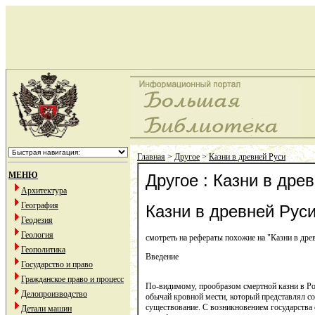
Главная
>
Другое
>
Казни в древней Руси
МЕНЮ
Другое : Казни в дре
Архитектура
География
Казни в древней Рус
Геодезия
Геология
смотреть на рефераты похожие на "Казни в дре
Геополитика
Введение
Государство и право
Гражданское право и процесс
По-видимому, прообразом смертной казни в Рос
Делопроизводство
обычай кровной мести, который представлял со
существование. С возникновением государства 
Детали машин