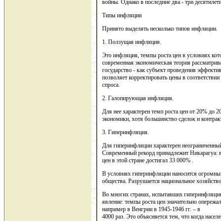
войны. Однако в последние два - три десятилет
Типы инфляции
Принято выделять несколько типов инфляции.
1. Ползущая инфляция.
Это инфляция, темпы роста цен в условиях ко
современная экономическая теория рассматрива
государство - как субъект проведения эффект
позволяет корректировать цены в соответстви
спроса.
2. Галопирующая инфляция.
Для нее характерен темп роста цен от 20% до 2
экономики, хотя большинство сделок и контракт
3. Гиперинфляция.
Для гиперинфляции характерен неограниченный 
Современный рекорд принадлежит Никарагуа: в
цен в этой стране достигал 33 000% .
В условиях гиперинфляции наносится огромны
общества. Разрушается национальное хозяйство
Во многих странах, испытавших гиперинфляцию
явление: темпы роста цен значительно опережал
например в Венгрии в 1945-1946 гг. – в
4000 раз. Это объясняется тем, что когда насел