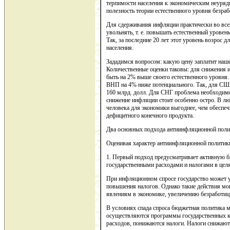
терпимости населения к экономическим неуряди
полезность теории естественного уровня безра
Для сдерживания инфляции практически во всех
увольнять, т. е. повышать естественный уровен
Так, за последние 20 лет этот уровень возрос 
населения.
Зададимся вопросом: какую цену заплатит наш
Количественные оценки таковы: для снижения и
быть на 2% выше своего естественного уровня.
ВНП на 4% ниже потенциального. Так, для США
160 млрд. долл. Для СНГ проблема необходимо
снижение инфляции стоит особенно остро. В лю
человека для экономики выгоднее, чем обеспечи
дефицитного конечного продукта.
Два основных подхода антиинфляционной пол
Оценивая характер антиинфляционной политики
1. Первый подход предусматривает активную б
государственными расходами и налогами в целя
При инфляционном спросе государство может у
повышения налогов. Однако такие действия мо
явлениям в экономике, увеличению безработиц
В условиях спада спроса бюджетная политика м
осуществляются программы государственных к
расходов, понижаются налоги. Налоги снижают 