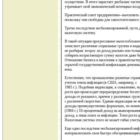
осуществим. В итоге нарастает дисбаланс частн
утрачивает свой экономический потенциал возд
Практический совет предприятиям--вычленять 
поскольку они свободны для самостоятельного 
Третье последствие несбалансированной, пусть
налоговую систему.
В такой ситуации прогрессивное налогообложен
зачисляет различные социальные группы и виды
не разбирая: возрос ли доход реально или толь
собирать возрастающую сумму налогов даже бе
Отношение бизнеса и населения к правительству
скрытой государственной конфискации денежны
века.
Естественно, что промышленно развитые стран
учетом темпа инфляции (в США, например, с
1985 г.). Подобная индексация, к сожалению, 
роста цен происходит перераспределение богат
дохода от реального, причем у различных групп
с различной скоростью. Единая индексация не 
доходы преимущественно формально, по номин
(1984 г.) 10-процентный доход на авансированн
доход, а лишь плата за инфляцию. Темп роста це
Налоговая система этого не может гибко учесть
Еще одно последствие несбалансированной инфл
материализовать свои быстро обесценивающиес