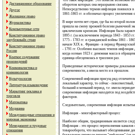
Что такое инфляция? Это понятие возможно во
Дистанционное образование
оборотом которых она неразрывно связана.
Непосредственно термин инфляция появился в
Другое
1861-1865 гг. и обозначал процесс увеличения
Жилищное право
В мире почти нет стран, где бы во второй пол
Журналистика
пришла на смену прежней болезни рыночной эко
Компьютерные сети
циклическим кризисам. Инфляция была характе
Конституционное право
1895 г. (за исключением периода 1843 - 1853 г
зарубежныйх стран
1775 - 1783 гг. и гражданской войны 1861 - 18
начале XIX в.. Франции - в период Французско
Конституционное право
- 1791 гг. Особенно высоких темпов инфляция 
России
когда осенью 1923 г. денежная масса в обращен
Краткое содержание
единица обесценилась в триллион раз.
произведений
Приведенные исторические примеры доказываю
Криминалистика и
современности, а имела место и в прошлом.
криминология
Культурология
Современной инфляции присущ ряд отличитель
локальный характер, то сейчас - повсеместный
Литература языковедение
больший и меньший период, т.е. имела периодич
Маркетинг реклама и
современная инфляция находится под воздейст
торговля
факторов.
Математика
Следовательно, современная инфляция испытыв
Медицина
Инфляция - многофакторный процесс
Международные отношения и
мировая экономика
Наиболее общим, традиционным является след
Менеджмент и трудовые
Инфляция - это процесс переполнения каналов
отношения
товарооборота, что вызывает обесценивание де
буквальном переводе термин "инфляция" (от лат. 