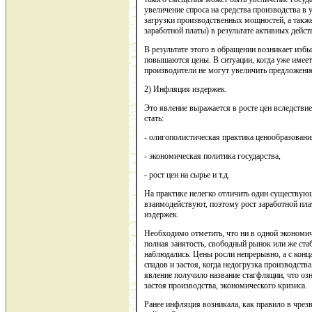
увеличение спроса на средства производства в 
загрузки производственных мощностей, а также
заработной платы) в результате активных дейс
В результате этого в обращении возникает изб
повышаются цены. В ситуации, когда уже имеет
производители не могут увеличить предложение 
2) Инфляция издержек.
Это явление выражается в росте цен вследстви
стать:
- олигополистическая практика ценообразовани
- экономическая политика государства,
- рост цен на сырье и т.д.
На практике нелегко отличить один существующ
взаимодействуют, поэтому рост заработной пла
издержек.
Необходимо отметить, что ни в одной экономич
полная занятость, свободный рынок или же стаб
наблюдались. Цены росли непрерывно, а с конц
спадов и застоя, когда недогрузка производств
явление получило название стагфляции, что оз
застоя производства, экономического кризиса.
Ранее инфляция возникала, как правило в чрез