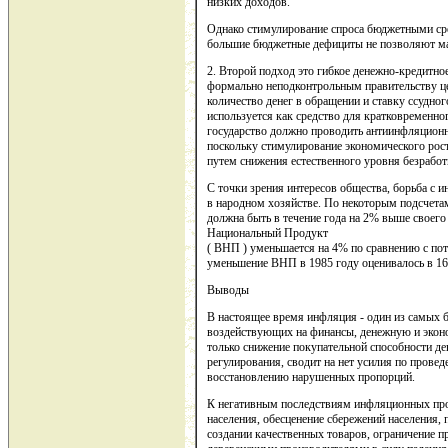
низких доходов.
Однако стимулирование спроса бюджетными ср
большие бюджетные дефициты не позволяют ма
2. Второй подход это гибкое денежно-кредитно
формально неподконтрольным правительству ц
количество денег в обращении и ставку ссудно
используется как средство для кратковременно
государство должно проводить антиинфляционн
поскольку стимулирование экономического рост
путем снижения естественного уровня безработ
С точки зрения интересов общества, борьба с 
в народном хозяйстве. По некоторым подсчета
должна быть в течение года на 2% выше своего
Национальный Продукт
( ВНП ) уменьшается на 4% по сравнению с по
уменьшение ВНП в 1985 году оценивалось в 16
Выводы
В настоящее время инфляция - один из самых б
воздействующих на финансы, денежную и экон
только снижение покупательной способности де
регулирования, сводит на нет усилия по прове
восстановлению нарушенных пропорций.
К негативным последствиям инфляционных про
населения, обесценение сбережений населения, 
создании качественных товаров, ограничение п