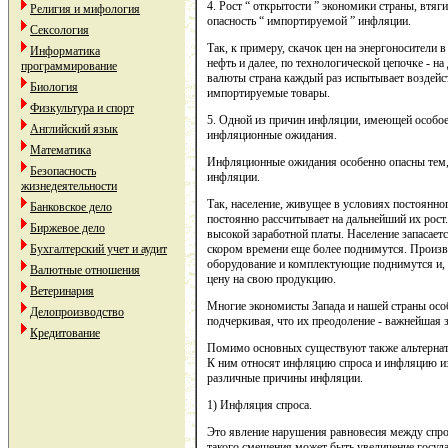
4. Рост “ открытости ” экономики страны, втяг
Религия и мифология
опасность “ импортируемой ” инфляции.
Сексология
Так, к примеру, скачок цен на энергоносители 
Информатика
нефть и далее, по технологической цепочке - н
программирование
валюты страна каждый раз испытывает воздейс
Биология
импортируемые товары.
Физкультура и спорт
5. Одной из причин инфляции, имеющей особое з
Английский язык
инфляционные ожидания.
Математика
Инфляционные ожидания особенно опасны тем,
Безопасность
инфляции.
жизнедеятельности
Так, население, живущее в условиях постоянн
Банковское дело
постоянно рассчитывает на дальнейший их рост
Биржевое дело
высокой заработной платы. Население запасаетс
Бухгалтерский учет и аудит
скором времени еще более поднимутся. Производ
оборудование и комплектующие поднимутся и, 
Валютные отношения
цену на свою продукцию.
Ветеринария
Многие экономисты Запада и нашей страны ос
Делопроизводство
подчеркивая, что их преодоление - важнейшая 
Кредитование
Помимо основных существуют также альтернат
К ним относят инфляцию спроса и инфляцию из
различные причины инфляции.
1) Инфляция спроса.
Это явление нарушения равновесия между спро
такого смещения может быть увеличение госуда