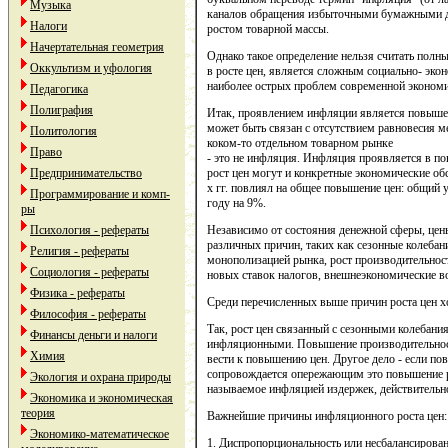
Музыка
каналов обращения избыточными бумажными д
Налоги
ростом товарной массы.
Начертательная геометрия
Однако такое определение нельзя считать полн
Оккультизм и уфология
в росте цен, является сложным социально- эко
наиболее острых проблем современной экономи
Педагогика
Полиграфия
Итак, проявлением инфляции является повышени
может быть связан с отсутствием равновесия м
Политология
коком-то отдельном товарном рынке
Право
- это не инфляция. Инфляция проявляется в по
Предпринимательство
рост цен могут и конкретные экономические обс
х гг. повлиял на общее повышение цен: общий у
Программирование и комп-
году на 9%.
ры
Психология - рефераты
Независимо от состояния денежной сферы, цены
различных причин, таких как сезонные колеба
Религия - рефераты
монополизацией рынка, рост производительност
Социология - рефераты
новых ставок налогов, внешнеэкономические во
Физика - рефераты
Среди перечисленных выше причин роста цен х
Философия - рефераты
Так, рост цен связанный с сезонными колебани
Финансы деньги и налоги
инфляционными. Повышение производительност
Химия
вести к повышению цен. Другое дело - если по
сопровождается опережающим это повышение р
Экология и охрана природы
называемое инфляцией издержек, действитель
Экономика и экономическая
теория
Важнейшие причины инфляционного роста цен:
Экономико-математическое
1. Диспропорциональность или несбалансирован