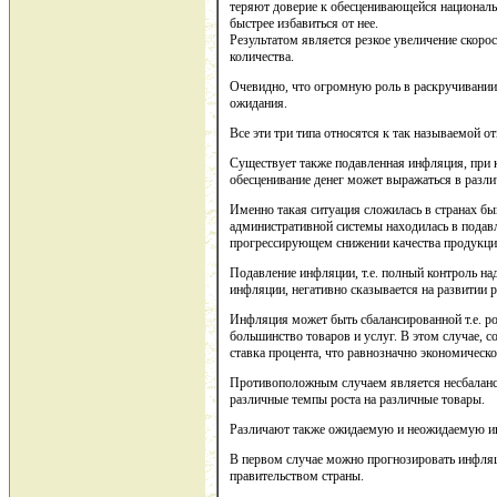
теряют доверие к обесценивающейся националь
быстрее избавиться от нее.
Результатом является резкое увеличение скорос
количества.
Очевидно, что огромную роль в раскручивани
ожидания.
Все эти три типа относятся к так называемой 
Существует также подавленная инфляция, при к
обесценивание денег может выражаться в разли
Именно такая ситуация сложилась в странах б
административной системы находилась в подав
прогрессирующем снижении качества продукци
Подавление инфляции, т.е. полный контроль на
инфляции, негативно сказывается на развитии
Инфляция может быть сбалансированной т.е. р
большинство товаров и услуг. В этом случае, с
ставка процента, что равнозначно экономическ
Противоположным случаем является несбаланси
различные темпы роста на различные товары.
Различают также ожидаемую и неожидаемую 
В первом случае можно прогнозировать инфляц
правительством страны.