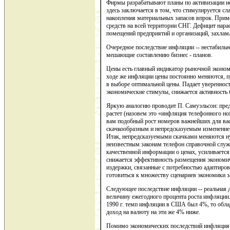
Фирмы разрабатывают планы по активизации и
здесь заключается в том, что стимулируется 
накопления материальных запасов впрок. Прим
средств на всей территории СНГ. Дефицит нара
помещений предприятий и организаций, захлам
Очередное последствие инфляции -- нестабильн
мешающие составлению бизнес - планов.
Цены есть главный индикатор рыночной эконом
ходе же инфляции цены постоянно меняются, п
в выборе оптимальной цены. Падает уверенност
экономические стимулы, снижается активность 
Яркую аналогию проводит П. Самуэльсон: пре
растет (назовем это «инфляция телефонного но
вам подобный рост номеров важнейших для вас
скачкообразным и непредсказуемым изменение
Итак, непредсказуемыми скачками меняются ну
неизвестным законам телефон справочной служ
качественной информации о ценах, усиливается
снижается эффективность размещения экономич
издержки, связанные с потребностью адаптиров
готовиться к множеству сценариев экономики з
Следующее последствие инфляции -- реальная 
величину ежегодного процента роста инфляции.
1990 г. темп инфляции в США был 4%, то облад
доход на валюту на эти же 4% ниже.
Помимо экономических последствий инфляция и