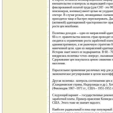
вмешательство и контроль за индексацией гора
фиксированной оплатой труда (для СНГ- это 90
пенсионеров, военных) имеет целью не ухудшит
секторе. В случае резких, неожиданных скачко
приходится чаще и быстрее пересматривать. Да
(активной) адаптационной «расторопности» пра
роста цен неизбежно.
Политика доходов -- одно из направлений ада
60-х гг. правительства многих стран проводят 
сводится к ограничению роста заработной плат
административную, а не рыночную стратегию бо
намеченной цели. одно из направлений адапта
История знает много ее подвариантов. В 60 - 70
внедрялась политика «стоп--вперед», оказавша
Сдерживание цен покупалось ценою снижения п
населения.
Параллельное применение различных мер для 
экономическое регулирование в целом малоэф
Другая политика - контроль соотношения цен и
(Скандинавские страны, Нидерланды и др.). Хот
(Финляндия 1967--1971 гг., США-- 1951-1952 гг
Следующий вариант -- государственные рекоме
заработной платы. Пример-правление Кеннеди 
США. Этого тоже не хватает надолго.
Наиболее радикальный и пока еще популярный 