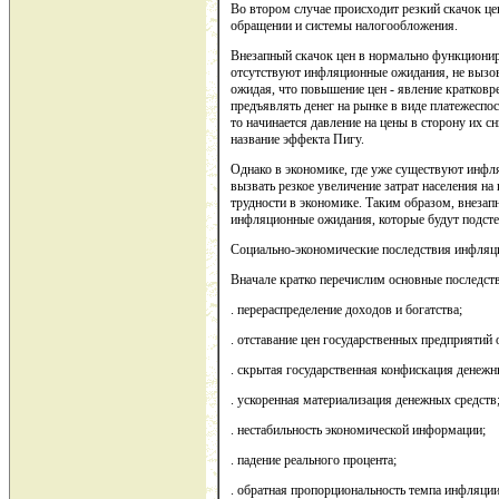
Во втором случае происходит резкий скачок це
обращении и системы налогообложения.
Внезапный скачок цен в нормально функционир
отсутствуют инфляционные ожидания, не вызове
ожидая, что повышение цен - явление кратковр
предъявлять денег на рынке в виде платежеспос
то начинается давление на цены в сторону их 
название эффекта Пигу.
Однако в экономике, где уже существуют инфл
вызвать резкое увеличение затрат населения на 
трудности в экономике. Таким образом, внеза
инфляционные ожидания, которые будут подстег
Социально-экономические последствия инфляц
Вначале кратко перечислим основные последст
. перераспределение доходов и богатства;
. отставание цен государственных предприятий
. скрытая государственная конфискация денежны
. ускоренная материализация денежных средств
. нестабильность экономической информации;
. падение реального процента;
. обратная пропорциональность темпа инфляции