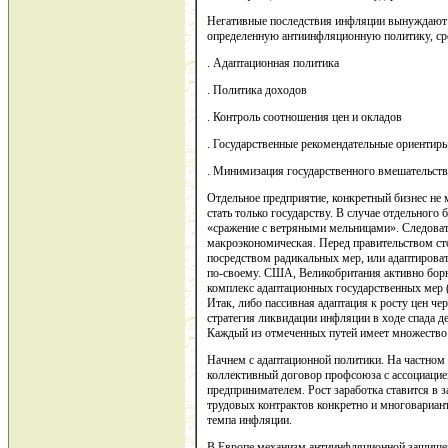
Негативные последствия инфляции вынуждают 
определенную антиинфляционную политику, ср
. Адаптационная политика
. Политика доходов
. Контроль соотношения цен и окладов
. Государственные рекомендательные ориентиры
. Минимизация государственного вмешательств
Отдельное предприятие, конкретный бизнес не 
стать только государству. В случае отдельного
«сражение с ветряными мельницами». Следовате
макроэкономическая. Перед правительством ст
посредством радикальных мер, или адаптирова
по-своему. США, Великобритания активно борю
комплекс адаптационных государственных мер (и
Итак, либо пассивная адаптация к росту цен че
стратегия ликвидации инфляции в ходе спада д
Каждый из отмеченных путей имеет множество 
Начнем с адаптационной политики. На частном
коллективный договор профсоюза с ассоциацие
предпринимателем. Рост заработка ставится в 
трудовых контрактов конкретно и многовариант
темпа инфляции.
В Европе механизм антиинфляционной защищен