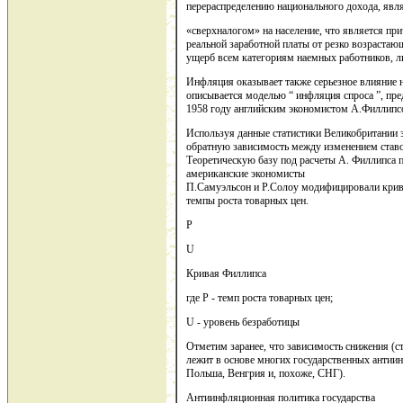
перераспределению национального дохода, явля
«сверхналогом» на население, что является пр
реальной заработной платы от резко возрастаю
ущерб всем категориям наемных работников, л
Инфляция оказывает также серьезное влияние н
описывается моделью “ инфляция спроса ”, пр
1958 году английским экономистом А.Филлипс
Используя данные статистики Великобритании 
обратную зависимость между изменением ставо
Теоретическую базу под расчеты А. Филлипса 
американские экономисты
П.Самуэльсон и Р.Солоу модифицировали криву
темпы роста товарных цен.
Р
U
Кривая Филлипса
где P - темп роста товарных цен;
U - уровень безработицы
Отметим заранее, что зависимость снижения (
лежит в основе многих государственных анти
Польша, Венгрия и, похоже, СНГ).
Антиинфляционная политика государства