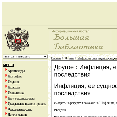
Главная
>
Другое
>
Инфляция, ее сущность, виды
МЕНЮ
Другое : Инфляция, е
Архитектура
последствия
География
Геодезия
Инфляция, ее сущнос
Геология
последствия
Геополитика
Государство и право
смотреть на рефераты похожие на "Инфляция, е
Гражданское право и процесс
Делопроизводство
Введение
Детали машин