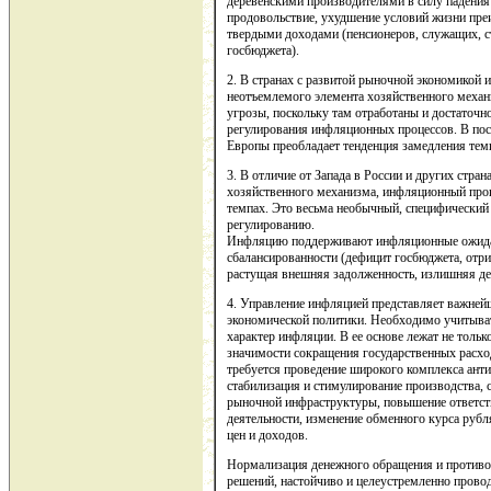
деревенскими производителями в силу падения
продовольствие, ухудшение условий жизни пре
твердыми доходами (пенсионеров, служащих, с
госбюджета).
2. В странах с развитой рыночной экономикой 
неотъемлемого элемента хозяйственного механи
угрозы, поскольку там отработаны и достаточ
регулирования инфляционных процессов. В пос
Европы преобладает тенденция замедления тем
3. В отличие от Запада в России и других стр
хозяйственного механизма, инфляционный проц
темпах. Это весьма необычный, специфически
регулированию.
Инфляцию поддерживают инфляционные ожида
сбалансированности (дефицит госбюджета, отри
растущая внешняя задолженность, излишняя де
4. Управление инфляцией представляет важне
экономической политики. Необходимо учитыва
характер инфляции. В ее основе лежат не тольк
значимости сокращения государственных расхо
требуется проведение широкого комплекса ант
стабилизация и стимулирование производства, 
рыночной инфраструктуры, повышение ответств
деятельности, изменение обменного курса руб
цен и доходов.
Нормализация денежного обращения и противо
решений, настойчиво и целеустремленно прово