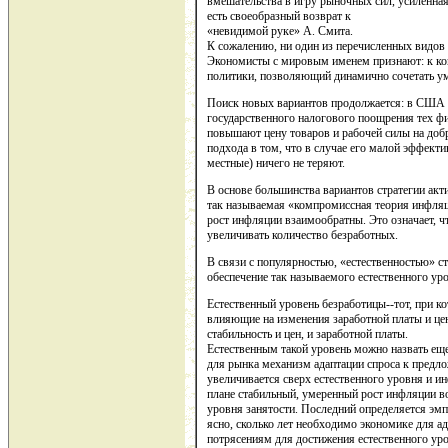
вмешательства в игру рыночных сил, усиленн
есть своеобразный возврат к
«невидимой руке» А. Смита.
К сожалению, ни один из перечисленных видов
Экономисты с мировым именем признают: к конц
политики, позволяющий динамично сочетать ум
Поиск новых вариантов продолжается: в США 
государственного налогового поощрения тех ф
повышают цену товаров и рабочей силы на доб
подхода в том, что в случае его малой эффект
местные) ничего не теряют.
В основе большинства вариантов стратегии акт
так называемая «компромиссная теория инфляци
рост инфляции взаимообратны. Это означает, 
увеличивать количество безработных.
В связи с популярностью, «естественностью» 
обеспечение так называемого естественного ур
Естественный уровень безработицы--тот, при 
влияющие на изменения заработной платы и це
стабильность и цен, и заработной платы.
Естественным такой уровень можно назвать еще 
для рынка механизм адаптации спроса к предло
увеличивается сверх естественного уровня и и
плане стабильный, умеренный рост инфляции в
уровня занятости. Последний определяется эмп
ясно, сколько лет необходимо экономике для а
потрясениям для достижения естественного уро