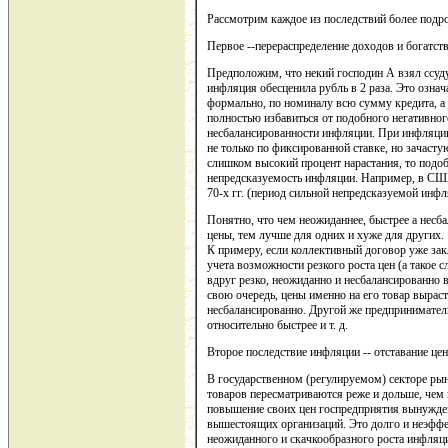
Рассмотрим каждое из последствий более подр
Первое --перераспределение доходов и богатств
Предположим, что некий господин А взял ссуду 
инфляция обесценила рубль в 2 раза. Это означ
формально, по номиналу всю сумму кредита, а р
полностью избавиться от подобного негативног
несбалансированности инфляции. При инфляции,
не только по фиксированной ставке, но зачасту
слишком высокий процент нарастания, то подоб
непредсказуемость инфляции. Например, в СШ
70-х гг. (период сильной непредсказуемой инфл
Понятно, что чем неожиданнее, быстрее а несб
цены, тем лучше для одних и хуже для других.
К примеру, если коллективный договор уже зак
учета возможности резкого роста цен (а такое с
вдруг резко, неожиданно и несбалансированно в
свою очередь, цены именно на его товар выраст
несбалансированно. Другой же предприниматель
относительно быстрее и т. д.
Второе последствие инфляции -- отставание це
В государственном (регулируемом) секторе ры
товаров пересматриваются реже и дольше, чем 
повышение своих цен госпредприятия вынужден
вышестоящих организаций. Это долго и неэффе
неожиданного и скачкообразного роста инфляц