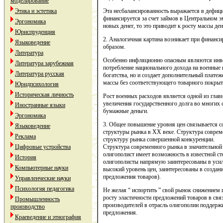
моделирование
Этика и эстетика
Эта несбалансированность выражается в дефици
финансируется за счет займов в Центральном эм
Эргономика
новых денег, то это приводит к росту массы ден
Юриспруденция
2. Аналогичная картина возникает при финанс
Языковедение
образом.
Литература
Особенно инфляционно опасным являются инве
Литература зарубежная
потребление национального дохода на военные ц
Литература русская
богатства, но и создает дополнительный платеж
массы без соответствующего товарного покрыт
Юридпсихология
Историческая личность
Рост военных расходов является одной из гла
увеличения государственного долга во многих 
Иностранные языки
бумажные деньги.
Эргономика
3. Общее повышение уровня цен связывается с
Языковедение
структуры рынка в ХХ веке. Структура соврем
Реклама
структуру рынка совершенной конкуренции.
Цифровые устройства
Структура современного рынка в значительной
олигополист имеет возможность в известной ст
История
олигополисты напрямую заинтересованы в усиле
Компьютерные науки
высокий уровень цен, заинтересованы в создан
предложения товаров).
Управленческие науки
Психология педагогика
Не желая “ испортить ” свой рынок снижением
росту эластичности предложений товаров в свя
Промышленность
производителей в отрасль олигополии поддержи
производство
предложения.
Краеведение и этнография