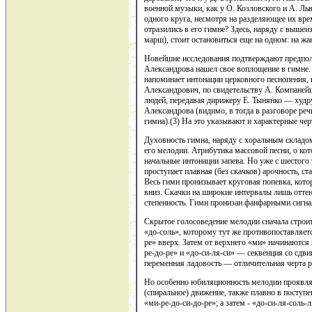
военной музыки, как у О. Козловского и А. Льв
одного круга, несмотря на разделяющее их вре
отразились в его гимне? Здесь, наряду с выш
марш), стоит остановиться еще на одном: на ж
Новейшие исследования подтверждают предпол
Александрова нашел свое воплощение в гимне
напоминает интонации церковного песнопения,
Александрович, по свидетельству А. Компанейц
людей, передавая дирижеру Е. Тынянко — худ
Александрова (видимо, в тогда в разговоре реч
гимна).(3) На это указывают и характерные че
Духовность гимна, наряду с хоральным складо
его мелодии. Атрибутика массовой песни, о ко
начальные интонации запева. Но уже с шестого 
проступает плавная (без скачков) арочность,
Весь гимн пронизывает круговая попевка, котор
вниз. Скачки на широкие интервалы лишь оттен
степенность. Гимн пронизан фанфарными сигн
Скрытое голосоведение мелодии сначала строи
«до-соль», которому тут же противопоставляет
ре» вверх. Затем от верхнего «ми» начинаются
ре-до-ре» и «до-си-ля-си» — секвенция со сдв
переменная ладовость — отличительная черта р
Но особенно юбиляционность мелодии проявляет
(спиральное) движение, также плавно в поступ
«ми-ре-до-си-до-ре»; а затем - «до-си-ля-соль-л