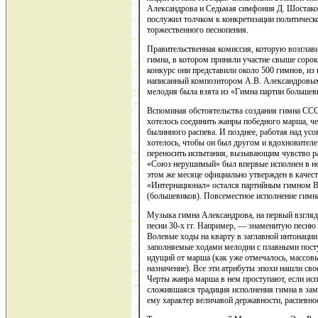
Александрова и Седьмая симфония Д. Шостако
послужил толчком к конкретизации политическ
торжественного песнопения.
Правительственная комиссия, которую возглави
гимна, в котором приняли участие свыше сорок
конкурс они представили около 500 гимнов, и
написанный композитором А.В. Александровым 
мелодия была взята из «Гимна партии большев
Вспоминая обстоятельства создания гимна ССС
хотелось соединить жанры победного марша, че
былинного распева. И позднее, работая над ус
хотелось, чтобы он был другом и вдохновител
переносить испытания, вызывающим чувство ра
«Союз нерушимый» был впервые исполнен в ноч
этом же месяце официально утвержден в каче
«Интернационал» остался партийным гимном В
(большевиков). Повсеместное исполнение гимна
Музыка гимна Александрова, на первый взгляд
песни 30-х гг. Например, — знаменитую песню
Волевые ходы на кварту в заглавной интонации
заполняемые ходами мелодии с плавными пост
идущий от марша (как уже отмечалось, массов
назначение). Все эти атрибуты эпохи нашли св
Черты жанра марша в нем проступают, если исп
сложившаяся традиция исполнения гимна в зам
ему характер величавой державности, распевно