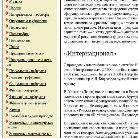
Музыка
силовыми методами воздействия («только попр
Налоги
использовались и музыкальные средства утвер
сформировались в предшествующую эпоху. Друг
Начертательная геометрия
перешли жанры марша и хорала. Новым стала св
Оккультизм и уфология
темпе напоминала церковный хорал, а в темпе 
пунктирным ритмом. Массовая песня предполаг
Педагогика
вариант в быту — в кругу друзей — и «шагова
Полиграфия
маршевый ритм способствовал форсированному
Политология
двуплановость — песня и марш одновременно —
Право
«Интернационал»
Предпринимательство
Программирование и комп-
ры
С приходом к власти большевиков в октябре 1
гимн «Интернационал». С 1906 г. он был гимно
Психология - рефераты
1780 г. написал Эжен Потье, а в 1888 г. Пьер Д
Религия - рефераты
в. революционер А.Я. Коц создал русский текс
музыку.
Социология - рефераты
Физика - рефераты
В. Ульянов (Ленин) после возвращения в Росси
использовать пролетарский гимн вместо буржуа
Философия - рефераты
власть популярному французскому гимну больш
Финансы деньги и налоги
более сильную и беспощадную песнь. В газете «
Химия
призыв: «Русская революционная, народная арм
хоровому пению «Интернационала». На заводах
Экология и охрана природы
Экономика и экономическая
Но приобщение народа к исполнению «Интернац
теория
воспоминаниям современников, на праздновани
многие: от юнкеров Александровского училищ
Экономико-математическое
праздник под лозунгом «Долой чаевые!». И ли