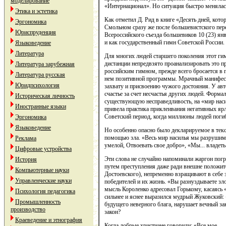
моделирование
«Интернационал». Но ситуация быстро менялас
Этика и эстетика
Как отметил Д. Рид в книге «Десять дней, кот
Эргономика
Смольном сразу же после большевистского перев
Юриспруденция
Всероссийского съезда большевиков 10 (23) янв
и как государственный гимн Советской России.
Языковедение
Литература
Для многих людей старшего поколения этот ги
дистанции непредвзято проанализировать это п
Литература зарубежная
российским гимном, прежде всего бросается в г
Литература русская
нем позитивной программы. Мрачный манифест 
Юридпсихология
захвату и присвоению чужого достояния. У авт
счастье за счет несчастья других людей. Форм
Историческая личность
существующую несправедливость, на «мир насил
Иностранные языки
привела практика приклеивания негативных я
Советский период, когда миллионы людей поги
Эргономика
Языковедение
Но особенно опасно было декларируемое в текс
помощью зла. «Весь мир насилья мы разрушим 
Реклама
умелой, Отвоевать свое добро», «Мы... владет
Цифровые устройства
Эти слова не случайно напоминали жаргон пог
История
путем преступления даже ради внешне положит
Компьютерные науки
Достоевского), непременно взращивают в себе 
Управленческие науки
победителей и их жизнь. «Вы разнуздываете зло
мысль Короленко адресовал Горькому, касаясь 
Психология педагогика
сильнее и яснее выразился мудрый Жуковский: 
Промышленность
будущего неверного блага, нарушает вечный зак
производство
закон?
Краеведение и этнография
Когда добрые христиане говорили: «Все мое — 