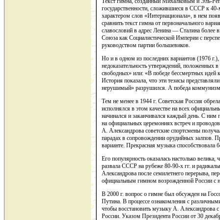
Текст гимна, созданный Михалковым и Эль-Ре
государственности, сложившиеся в СССР к 40
характером слов «Интернационала», в нем появ
сравнить текст гимна от первоначального вари
славословий в адрес Ленина — Сталина более
Союза как Социалистической Империи с персп
руководством партии большевиков.
Но и в одном из последних вариантов (1976 г.),
недоказательность утверждений, положенных в
свободных» или: «В победе бессмертных идей
История показала, что эти тезисы представлял
нерушимый» разрушился. А победа коммунизма 
Тем не менее в 1944 г. Советская Россия обр
исполнялся в этом качестве на всех официальн
начинался и заканчивался каждый день. С ним 
на официальных церемониях встреч и проводо
А. Александрова советские спортсмены получа
парадах в сопровождении орудийных залпов. Пр
варианте. Прекрасная музыка способствовала б
Его популярность оказалась настолько велика, 
развала СССР на рубеже 80-90-х гг. и радикаль
Александрова после семилетнего перерыва, пер
официальным гимном возрожденной России с н
В 2000 г. вопрос о гимне был обсужден на Гос
Путина. В процессе ознакомления с различным
чтобы восстановить музыку А. Александрова с
России. Указом Президента России от 30 декаб