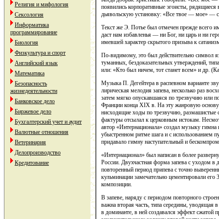
Религия и мифология
появились корпоративные эгоисты, рядящиеся в
дьявольскую установку: «Все твое — мое» — с
Сексология
Информатика
Текст же Э. Потье был отмечен прежде всего и
программирование
даст нам избавленья — ни Бог, ни царь и ни гер
имевшей характер скрытого призыва к сатаниз
Биология
Физкультура и спорт
По-видимому, это был действительно символ я
туманных, бездоказательных утверждений, тип
Английский язык
или: «Кто был ничем, тот станет всем» и др. (К
Математика
Музыка П. Дегейтера в распевном варианте зву
Безопасность
лирическая мелодия запева, несколько раз восх
жизнедеятельности
затем мягко опускавшаяся по трезвучию или п
Банковское дело
Франции конца XIX в. На эту жанровую основу
Биржевое дело
нисходящие ходы по трезвучию, размашистые 
фактуры отсылал к церковным истокам. Несмот
Бухгалтерский учет и аудит
автор «Интернационала» создал музыку гимна в
Валютные отношения
убыстренном ритме шага и с использованием п
придавало гимну наступательный и бескомпром
Ветеринария
Делопроизводство
«Интернационал» был написан в более развер
России. Двухчастная форма запева с уходом в 
Кредитование
повторенный период припева с точно выверенн
кульминации замечательно цементировали его 32
композиции.
В запеве, наряду с периодом повторного строен
важна вторая часть, типа середины, уводящая 
в доминанте, в ней создавался эффект сжатой 