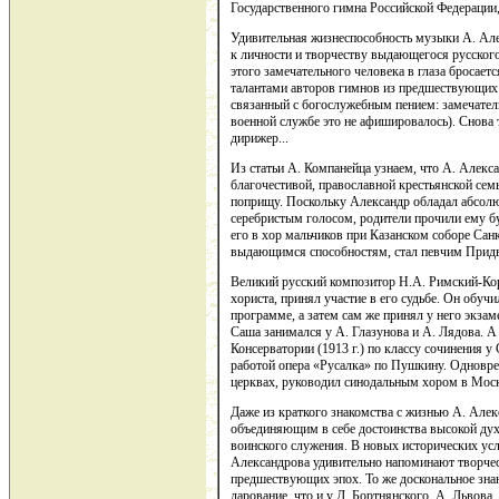
Государственного гимна Российской Федераци
Удивительная жизнеспособность музыки А. Але
к личности и творчеству выдающегося русского
этого замечательного человека в глаза бросаетс
талантами авторов гимнов из предшествующих 
связанный с богослужебным пением: замечатель
военной службе это не афишировалось). Снова
дирижер...
Из статьи А. Компанейца узнаем, что А. Алекс
благочестивой, православной крестьянской сем
поприщу. Поскольку Александр обладал абсол
серебристым голосом, родители прочили ему бу
его в хор мальчиков при Казанском соборе Сан
выдающимся способностям, стал певчим Придв
Великий русский композитор Н.А. Римский-Ко
хориста, принял участие в его судьбе. Он обу
программе, а затем сам же принял у него экза
Саша занимался у А. Глазунова и А. Лядова. А
Консерватории (1913 г.) по классу сочинения 
работой опера «Русалка» по Пушкину. Одновре
церквах, руководил синодальным хором в Мос
Даже из краткого знакомства с жизнью А. Алек
объединяющим в себе достоинства высокой ду
воинского служения. В новых исторических ус
Александрова удивительно напоминают творчес
предшествующих эпох. То же доскональное зна
дарование, что и у Д. Бортнянского, А. Львова