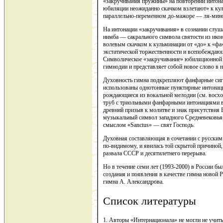
«закручивания пружины» на повторении интонаци
юбиляции неожиданно скачком взлетают» к кул
параллельно-переменном до-мажоре — ля-минор
На интонации «закручивания» в сознании слуша
нимба — сакрального символа святости из ико
волевым скачком к кульминации от «до» к «фа»
экстатической торжественности и всепобеждаю
Символическое «закручивание» юбиляционной и
гимнодии и представляет собой новое слово в н
Духовность гимна подкрепляют фанфарные сиг
использованы однотонные пунктирные интонаци
рождающиеся из вокальной мелодии (см. восход
труб с триольными фанфарными интонациями в 
древний призыв к молитве и знак присутствия 
музыкальный символ западного Средневековья,
смыслом «Sanctus» — свят Господь.
Духовная составляющая в сочетании с русским
по-видимому, и явилась той скрытой причиной,
развала СССР и десятилетнего перерыва.
Но в течение семи лет (1993-2000) в России бы
создания и появления в качестве гимна новой Р
гимна А. Александрова.
Список литературы
1. Авторы «Интернационала» не могли не учиты