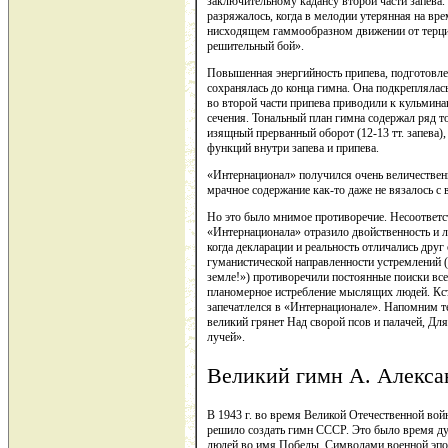
заключительному кадансу второй части запева.
разряжалось, когда в мелодии утерянная на вр
нисходящем гаммообразном движении от терции
решительный бой».
Повышенная энергийность припева, подготовле
сохранялась до конца гимна. Она подкреплялас
во второй части припева приводили к кульмина
сечения. Тональный план гимна содержал ряд 
изящный прерванный оборот (12-13 тт. запева
функций внутри запева и припева.
«Интернационал» получился очень величествен
мрачное содержание как-то даже не вязалось 
Но это было мнимое противоречие. Несоответс
«Интернационала» отразило двойственность и 
когда декларации и реальность отличались друг
гуманистической направленности устремлений (
земле!») противоречили постоянные поиски вс
планомерное истребление мыслящих людей. Кст
запечатлелся в «Интернационале». Напомним те
великий грянет Над сворой псов и палачей, Для
лучей».
Великий гимн А. Алекса
В 1943 г. во время Великой Отечественной вой
решило создать гимн СССР. Это было время ду
людей во имя Победы. Символами военной эпо