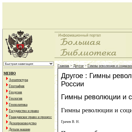
Главная
>
Другое
>
Гимны революции и социализ
МЕНЮ
Другое : Гимны рево
Архитектура
России
География
Геодезия
Гимны революции и с
Геология
Геополитика
Гимны революции и соци
Государство и право
Гражданское право и процесс
Грачев В. Н.
Делопроизводство
Детали машин