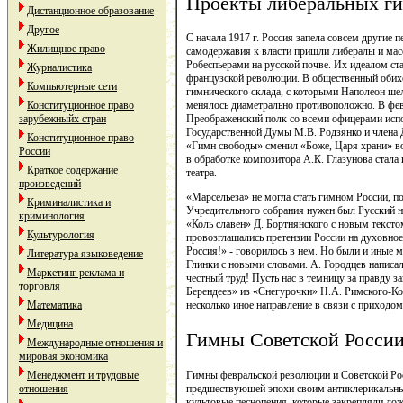
Проекты либеральных г
Дистанционное образование
Другое
С начала 1917 г. Россия запела совсем другие 
Жилищное право
самодержавия к власти пришли либералы и ма
Робеспьерами на русской почве. Их идеалом ст
Журналистика
французской революции. В общественный обих
Компьютерные сети
гимнического склада, с которыми Наполеон шел 
Конституционное право
менялось диаметрально противоположно. В февр
зарубежныйх стран
Преображенский полк со всеми офицерами испо
Государственной Думы М.В. Родзянко и члена 
Конституционное право
«Гимн свободы» сменил «Боже, Царя храни» во
России
в обработке композитора А.К. Глазунова стала
Краткое содержание
театра.
произведений
«Марсельеза» не могла стать гимном России, 
Криминалистика и
Учредительного собрания нужен был Русский на
криминология
«Коль славен» Д. Бортнянского с новым текстом
Культурология
провозглашались претензии России на духовное
Россия!» - говорилось в нем. Но были и иные 
Литература языковедение
Глинки с новыми словами. А. Городцев написал
Маркетинг реклама и
честный труд! Пусть нас в темницу за правду 
торговля
Берендеев» из «Снегурочки» Н.А. Римского-Кор
Математика
несколько иное направление в связи с приходом
Медицина
Гимны Советской Росси
Международные отношения и
мировая экономика
Гимны февральской революции и Советской Рос
Менеджмент и трудовые
предшествующей эпохи своим антиклерикальны
отношения
культовые песнопения, которые закрепляли лож