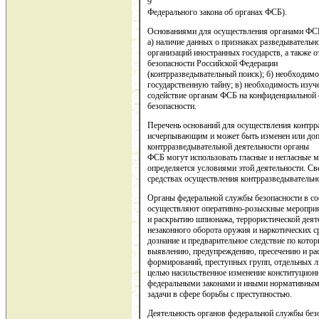
9
Федерального закона об органах ФСБ).
Основаниями для осуществления органами ФСБ
а) наличие данных о признаках разведывательн
организаций иностранных государств, а также 
безопасности Российской Федерации
(контрразведывательный поиск); б) необходим
государственную тайну; в) необходимость изу
содействие органам ФСБ на конфиденциальной о
безопасности.
Перечень оснований для осуществления контрр
исчерпывающим и может быть изменен или доп
контрразведывательной деятельности органы
ФСБ могут использовать гласные и негласные м
определяется условиями этой деятельности. Све
средствах осуществления контрразведывательно
Органы федеральной службы безопасности в со
осуществляют оперативно-розыскные меропри
и раскрытию шпионажа, террористической деяте
незаконного оборота оружия и наркотических с
дознание и предварительное следствие по котор
выявлению, предупреждению, пресечению и ра
формирований, преступных групп, отдельных л
целью насильственное изменение конституцион
федеральными законами и иными нормативными
задачи в сфере борьбы с преступностью.
Деятельность органов федеральной службы без