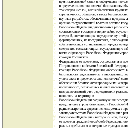
правительственной связи и информации, тамож
в пределах своих полномочий безопасность объ
транспорта и связи, жизнеобеспечения крупны
стратегических объектов, а также безопасность
научных разработок; обеспечивать в пределах 
органов государственной власти и органов госу
Российской Федерации; участвовать в разработк
составляющих государственную тайну, осущест
сведений, составляющих государственную тайну
формированиях, на предприятиях, в учреждени
собственности; в установленном порядке осуще
сведениям, составляющим государственную тай
внешней разведки Российской Федерации мероп
граждан Российской
Федерации за ее пределами; осуществлять в пр
Пограничными войсками Российской Федерации
границы Российской Федерации; обеспечивать в
безопасность представительств иностранных го
участвовать в пределах своих полномочий сов
обеспечении безопасности проводимых на терр
политических, религиозных и иных массовых м
централизованный учет радиоданных и радиоиз
выявлять на территории
Российской Федерации радиоизлучения передаю
представляет угрозу безопасности Российской 
радиоэлектронных средств, используемых в про
законодательством Российской Федерации в ре
Российской Федерации и выхода из него, въезд
ее пределы граждан Российской Федерации, ино
режима пребывания иностранных граждан и лиц