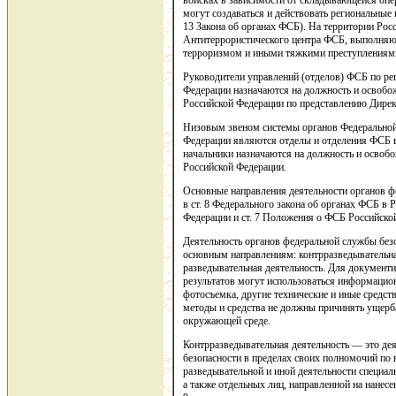
войсках в зависимости от складывающейся опе
могут создаваться и действовать региональные п
13 Закона об органах ФСБ). На территории Рос
Антитеррористического центра ФСБ, выполняю
терроризмом и иными тяжкими преступлениям
Руководители управлений (отделов) ФСБ по ре
Федерации назначаются на должность и освоб
Российской Федерации по представлению Дире
Низовым звеном системы органов Федеральной
Федерации являются отделы и отделения ФСБ 
начальники назначаются на должность и осво
Российской Федерации.
Основные направления деятельности органов 
в ст. 8 Федерального закона об органах ФСБ в 
Федерации и ст. 7 Положения о ФСБ Российско
Деятельность органов федеральной службы бе
основным направлениям: контрразведывательная
разведывательная деятельность. Для документи
результатов могут использоваться информацион
фотосъемка, другие технические и иные средс
методы и средства не должны причинять ущерб
окружающей среде.
Контрразведывательная деятельность — это де
безопасности в пределах своих полномочий по
разведывательной и иной деятельности специал
а также отдельных лиц, направленной на нанесе