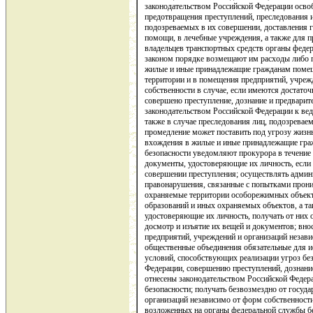
законодательством Российской Федерации освоб
предотвращения преступлений, преследования 
подозреваемых в их совершении, доставления 
помощи, в лечебные учреждения, а также для п
владельцев транспортных средств органы феде
законом порядке возмещают им расходы либо п
жилые и иные принадлежащие гражданам помещ
территории и в помещения предприятий, учреж
собственности в случае, если имеются достаточ
совершено преступление, дознание и предварит
законодательством Российской Федерации к ве
также в случае преследования лиц, подозревае
промедление может поставить под угрозу жизнь
вхождения в жилые и иные принадлежащие гр
безопасности уведомляют прокурора в течение 
документы, удостоверяющие их личность, если
совершении преступления; осуществлять админ
правонарушения, связанные с попытками прони
охраняемые территории особорежимных объект
образований и иных охраняемых объектов, а та
удостоверяющие их личность, получать от них 
досмотр и изъятие их вещей и документов; вно
предприятий, учреждений и организаций незави
общественные объединения обязательные для и
условий, способствующих реализации угроз бе
Федерации, совершению преступлений, дознани
отнесены законодательством Российской Федер
безопасности; получать безвозмездно от госуд
организаций независимо от форм собственнос
возложенных на органы федеральной службы бе