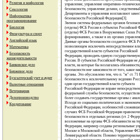
Религия и мифология
управление, управление оперативно-технически
безопасности, управление делами, следственный
Сексология
Департаменты и управления возглавляют заме
Информатика
безопасности Российской Федерации[3].
программирование
Звеном системы федеральных органов безопас
Биология
(отделы) ФСБ России в субъектах Российской 
(отделы) ФСБ России в Вооруженных Силах Ро
Физкультура и спорт
формированиях, а также в их органах управлен
Английский язык
Данные органы безопасности создаются ФСБ Ро
позволяющем исключить непосредственное влия
Математика
государственной власти субъектов Российской
Безопасность
Федерации, проводить единую государственную
жизнедеятельности
России. В субъектах Российской Федерации не 
Банковское дело
власти, на которые бы возлагались обязанност
безопасности вне зависимости от того, какое н
Биржевое дело
органы. Это обусловлено тем, что п. "м" ст. 7
Бухгалтерский учет и аудит
безопасности к исключительному ведению Росс
один орган государственной власти субъекта
Валютные отношения
Российской Федерации не вправе непосредствен
Ветеринария
федеральной службы безопасности, осуществляе
Делопроизводство
более создавать государственные органы с ан
Исходя из социально-политических и экономиче
Кредитование
Российской Федерации, особенностей сложивше
случаях ФСБ Российской Федерации правомочн
безопасности в отдельных регионах (ст. 2 Фед
возложенные на органы ФСБ обязанности на те
Федерации, например созданы региональные у
Москве и Московской области, Управление ФС
Ленинградской области. Помимо территориальны