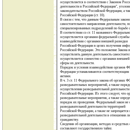
осуществляется в соответствии с Законом Рос
деятельности в Российской Федерации", уголо
законодательством Российской Федерации, а т
Российской Федерации (ст. 10).
В связи с тем, что данным Федеральным законо
самостоятельного направления деятельности, п
специализированных подразделений по борьбе с
В соответствии со ст. 11 названного Федеральн
осуществляется органами федеральной службы 
взаимодействии с органами внешней разведки
Российской Федерации в целях получения инфо
Российской Федерации. Это положение Закона н
осуществлять данную деятельность самостояте
осуществляется совместно с органами внешней
сферы их деятельности.
Порядок и условия взаимодействия органов Ф
Федерации устанавливаются соответствующим
актами.
В ч. 3 ст. 11 Федерального закона об органах Ф
разведывательных мероприятий, а также порядо
осуществлении разведывательной деятельност
Российской Федерации. Из этого следует, что 
разведывательные мероприятия, а также опреде
порядок их проведения. Федеральный закон не
разведывательной деятельности территорией
Российской Федерации, а также не запрещается
разведывательной деятельности в отношении ли
гражданству.
Сведения об организации, методах и средствах
составляют государственную тайну.