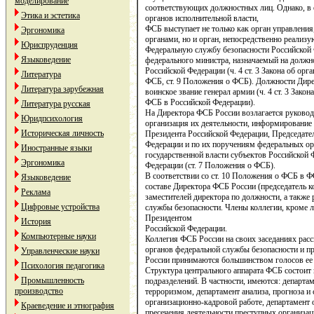
моделирование
соответствующих должностных лиц. Однако, в 
Этика и эстетика
органов исполнительной власти,
ФСБ выступает не только как орган управлен
Эргономика
органами, но и орган, непосредственно реализ
Юриспруденция
Федеральную службу безопасности Российской 
Языковедение
федерального министра, назначаемый на долж
Российской Федерации (ч. 4 ст. 3 Закона об орга
Литература
ФСБ, ст. 9 Положения о ФСБ). Должности Дире
Литература зарубежная
воинское звание генерал армии (ч. 4 ст. 3 Закон
ФСБ в Российской Федерации).
Литература русская
На Директора ФСБ России возлагается руковод
Юридпсихология
организация их деятельности, информирование
Историческая личность
Президента Российской Федерации, Председате
Федерации и по их поручениям федеральных орг
Иностранные языки
государственной власти субъектов Российской 
Эргономика
Федерации (ст. 7 Положения о ФСБ).
В соответствии со ст. 10 Положения о ФСБ в Ф
Языковедение
составе Директора ФСБ России (председатель ко
Реклама
заместителей директора по должности, а также
Цифровые устройства
службы безопасности. Члены коллегии, кроме л
Президентом
История
Российской Федерации.
Компьютерные науки
Коллегия ФСБ России на своих заседаниях рас
органов федеральной службы безопасности и п
Управленческие науки
России принимаются большинством голосов ее
Психология педагогика
Структура центрального аппарата ФСБ состоит 
Промышленность
подразделений. В частности, имеются: департам
производство
терроризмом, департамент анализа, прогноза и 
организационно-кадровой работе, департамент 
Краеведение и этнография
пресечения деятельности преступных организац