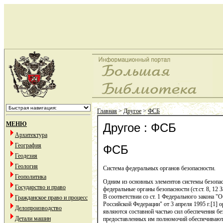
Главная
>
Другое
>
ФСБ
МЕНЮ
Другое : ФСБ
Архитектура
География
ФСБ
Геодезия
Геология
Система федеральных органов безопасности.
Геополитика
Одним из основных элементов системы безопа
Государство и право
федеральные органы безопасности (ст.ст. 8, 12 З
В соответствии со ст. 1 Федерального закона "
Гражданское право и процесс
Российской Федерации" от 3 апреля 1995 г.[1]
Делопроизводство
являются составной частью сил обеспечения бе
Детали машин
предоставленных им полномочий обеспечивают б