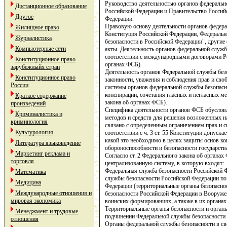
Руководство деятельностью органов федераль
Дистанционное образование
Российской Федерации и Правительство Россий
Другое
Федерации.
Правовую основу деятельности органов федера
Жилищное право
Конституция Российской Федерации, Федеральн
Журналистика
безопасности в Российской Федерации", други
Компьютерные сети
акты. Деятельность органов федеральной служб
соответствии с международными договорами Рос
Конституционное право
органах ФСБ).
зарубежныйх стран
Деятельность органов Федеральной службы без
Конституционное право
законности, уважения и соблюдения прав и своб
России
системы органов федеральной службы безопасн
конспирации, сочетания гласных и негласных ме
Краткое содержание
закона об органах ФСБ).
произведений
Специфика деятельности органов ФСБ обуслов
Криминалистика и
методов и средств для решения возложенных на
криминология
связано с определенным ограничением прав и с
Культурология
соответствии с ч. 3 ст. 55 Конституции допуска
какой это необходимо в целях защиты основ ко
Литература языковедение
обороноспособности и безопасности государств
Маркетинг реклама и
Согласно ст. 2 Федерального закона об органа
торговля
централизованную систему, в которую входят:
Федеральная служба безопасности Российской 
Математика
службы безопасности Российской Федерации по
Медицина
Федерации (территориальные органы безопасно
Международные отношения и
безопасности Российской Федерации в Вооруже
мировая экономика
воинских формированиях, а также в их органах
Территориальные органы безопасности и органы
Менеджмент и трудовые
подчинении Федеральной службы безопасности 
отношения
Органы федеральной службы безопасности в с