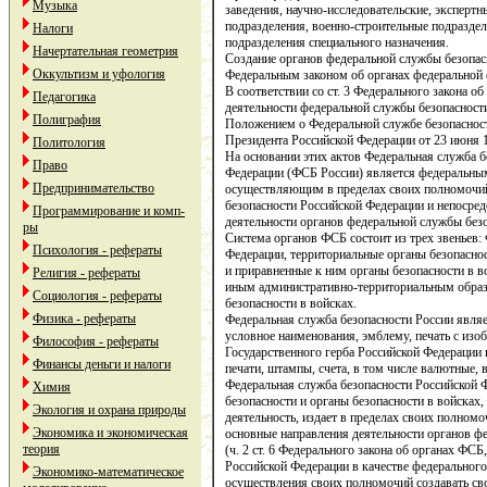
Музыка
заведения, научно-исследовательские, эксперт
подразделения, военно-строительные подраздел
Налоги
подразделения специального назначения.
Начертательная геометрия
Создание органов федеральной службы безопас
Оккультизм и уфология
Федеральным законом об органах федеральной с
В соответствии со ст. 3 Федерального закона о
Педагогика
деятельности федеральной службы безопасност
Полиграфия
Положением о Федеральной службе безопаснос
Президента Российской Федерации от 23 июня 19
Политология
На основании этих актов Федеральная служба б
Право
Федерации (ФСБ России) является федеральным
Предпринимательство
осуществляющим в пределах своих полномочий 
безопасности Российской Федерации и непосре
Программирование и комп-
деятельности органов федеральной службы безо
ры
Система органов ФСБ состоит из трех звеньев:
Психология - рефераты
Федерации, территориальные органы безопасно
и приравненные к ним органы безопасности в в
Религия - рефераты
иным административно-территориальным образ
Социология - рефераты
безопасности в войсках.
Физика - рефераты
Федеральная служба безопасности России явля
условное наименования, эмблему, печать с изо
Философия - рефераты
Государственного герба Российской Федерации
Финансы деньги и налоги
печати, штампы, счета, в том числе валютные, 
Федеральная служба безопасности Российской 
Химия
безопасности и органы безопасности в войсках,
Экология и охрана природы
деятельность, издает в пределах своих полном
Экономика и экономическая
основные направления деятельности органов ф
теория
(ч. 2 ст. 6 Федерального закона об органах ФС
Российской Федерации в качестве федерального
Экономико-математическое
осуществления своих полномочий создавать сво