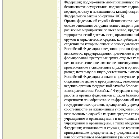
Федерации; поддерживать мобилизационную го
безопасности; осуществлять подготовку кадров
переподготовку и повышение их квалификации (
Федерального закона об органах ФСБ).
Органы федеральной службы безопасности имею
основе отношения сотрудничества с лицами, да
розыскные мероприятия по выявлению, предуп
террористической деятельности, организованно
оружия и наркотических средств, контрабанды 
следствие по которым отнесено законодательст
Российской Федерации к ведению органов федер
выявлению, предупреждению, пресечению и ра
формирований, преступных групп, отдельных л
целью насильственное изменение конституцион
проникновение в специальные службы и органи
разведывательную и иную деятельность, направ
Российской Федерации, а также в преступные г
следствие по делам о преступлениях, отнесенн
ведению органов федеральной службы безопасно
законодательством Российской Федерации сле
работы в органах федеральной службы безопасн
секретности при обращении с шифровальной и
государственных органов, предприятий, учреж
собственности (за исключением учреждений Рос
использовать в служебных целях средства свя
учреждениям и организациям, а в неотложных
учреждениям и организациям, а также общест
Федерации; использовать в случаях, не терпящи
принадлежащие предприятиям, учреждениям и 
или общественным объединениям (за исключени