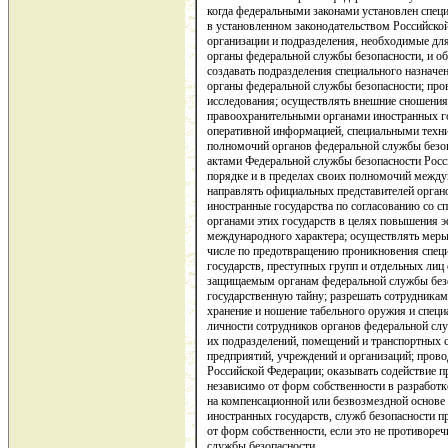
когда федеральными законами установлен спец
в установленном законодательством Российско
организации и подразделения, необходимые дл
органы федеральной службы безопасности, и об
создавать подразделения специального назначе
органы федеральной службы безопасности; про
исследования; осуществлять внешние сношения
правоохранительными органами иностранных го
оперативной информацией, специальными техни
полномочий органов федеральной службы безо
актами Федеральной службы безопасности Росс
порядке и в пределах своих полномочий межд
направлять официальных представителей орган
иностранные государства по согласованию со 
органами этих государств в целях повышения 
международного характера; осуществлять меры
числе по предотвращению проникновения спец
государств, преступных групп и отдельных лиц 
защищаемым органам федеральной службы без
государственную тайну; разрешать сотрудника
хранение и ношение табельного оружия и специ
личности сотрудников органов федеральной сл
их подразделений, помещений и транспортных 
предприятий, учреждений и организаций; прово
Российской Федерации; оказывать содействие 
независимо от форм собственности в разработк
на компенсационной или безвозмездной основе
иностранных государств, служб безопасности п
от форм собственности, если это не противоре
службы безопасности.