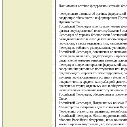
Полномочия органов федеральной службы безо
Федеральным законом об органах федеральной 
следующие обязанности: информировать Прези
Правительства
Российской Федерации и по их поручениям феде
органы государственной власти субъектов Росс
Федерации об угрозах безопасности Российской
разведывательную и иную деятельность специа
государств, а также отдельных лиц, направленн
Федерации; добывать разведывательную информ
Российской Федерации, повышения ее экономич
потенциала; выявлять, предупреждать и пресека
следствие по которым отнесены законодательс
Федерации к ведению органов федеральной слу
совершивших указанные преступления или подо
предупреждать и пресекать акты терроризма; р
другими государственными органами меры по 
и наркотических средств, контрабандой, деят
преступных групп, отдельных лиц и обществен
насильственное изменение конституционного ст
Российской Федерации; обеспечивать в предел
Силах
Российской Федерации, Пограничных войсках Р
Министерства внутренних дел Российской Феде
Федерального агентства правительственной св
Российской Федерации, Железнодорожных войс
обороны Российской Федерации, иных воинских
также в органах внутренних дел, федеральных 