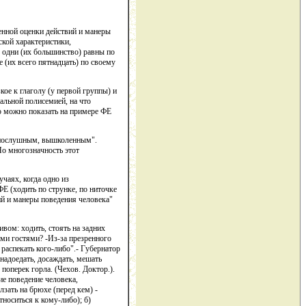
енной оценки действий и манеры
ской характеристики,
: одни (их большинство) равны по
е (их всего пятнадцать) по своему
ое к глаголу (у первой группы) и
альной полисемией, на что
о можно показать на примере ФЕ
ь послушным, вышколенным".
Но многозначность этот
чаях, когда одно из
Е (ходить по струнке, по ниточке
вий и манеры поведения человека"
вом: ходить, стоять на задних
ыми гостями? -Из-за презренного
распекать кого-либо".- Губернатор
 надоедать, досаждать, мешать
 поперек горла. (Чехов. Доктор.).
е поведение человека,
лзать на брюхе (перед кем) -
тноситься к кому-либо); б)