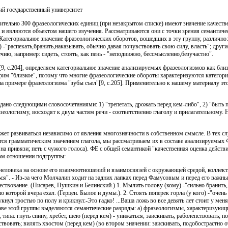
кий государственный университет
ительно 300 фразеологических единиц (при незакрытом списке) имеют значение качеств
 и являются объектом нашего изучения. Рассматриваются они с точки зрения семантиче
 Категориальное значение фразеологических оборотов, вошедших в эту группу, различно
 -"распекать,бранить,наказывать, обычно давая почувствовать свою силу, власть"; други
ию, например: сидеть, стоять, как пень - "неподвижно, бессмысленно,безучастно".
, с.204], определяем категориальное значение анализируемых фразеологизмов как близк
орим "близкое", потому что многие фразеологические обороты характеризуются категори
а примере фразеологизма "зубы съел"[9, с.205]. Применительно к нашему материалу эт
едано следующими словосочетаниями: 1) "трепетать, дрожать перед кем-либо", 2) "быт
еологизму, восходят к двум частям речи - соответственно глаголу и прилагательному. 
жет развиваться независимо от явления многозначности в собственном смысле. В тех слу
ся грамматическим значением глагола, мы рассматриваем их в составе анализируемых Ф
к на привязи; петь с чужого голоса). ФЕ с общей семантикой "качественная оценка дейст
вом отношении подгруппы:
еловека на основе его взаимоотношений и взаимосвязей с окружающей средой, коллекти
ться". - Из-за чего Молчалин ходит на задних лапках перед Фамусовым и перед его важн
ствование. (Писарев, Пушкин и Белинский.) 1. Мылить голову (кому) -"сильно бранить, 
 которой вчера ехал. (Герцен. Былое и думы.). 2. Стоять поперек горла (у кого) -"очень
кнул тростью по полу и крикнул:-Это гадко! ...Ваша ложь во все девять лет стоит у меня
аве этой группы выделяются семантические разряды: а) фразеологизмы, характеризующи
па: гнуть спину, хребет, шею (перед кем) - унижаться, заискивать, раболепствовать; по
твовать; вилять хвостом (перед кем) (во втором значении: заискивать, подобострастно о