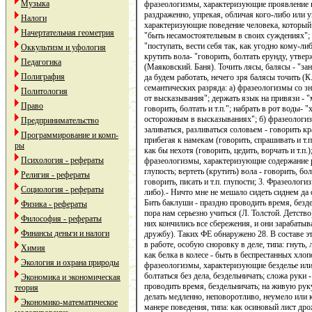
Музыка
фразеологизмы, характеризующие проявление гн
раздраженно, упрекая, обличая кого-либо или у
Налоги
характеризующие поведение человека, который н
Начертательная геометрия
"быть несамостоятельным в своих суждениях"; см
"поступать, вести себя так, как угодно кому-л
Оккультизм и уфология
крутить вола- "говорить, болтать ерунду, утве
Педагогика
(Маяковский. Баня). Точить лясы, балясы - "за
Полиграфия
да будем работать, нечего зря балясы точить 
семантических разряда: а) фразеологизмы со зн
Политология
от высказывания"; держать язык на привязи - "
Право
говорить, болтать и т.п."; набрать в рот воды-
осторожным в высказываниях"; б) фразеологизм
Предпринимательство
заливаться, разливаться соловьем - говорить кр
Программирование и комп-
прибегая к намекам (говорить, спрашивать и т.п.
ры
как бы нехотя (говорить, цедить, ворчать и т.п.)
Психология - рефераты
фразеологизмы, характеризующие содержание раз
глупость; вертеть (крутить) вола - говорить, б
Религия - рефераты
говорить, писать и т.п. глупости; 3. Фразеолог
Социология - рефераты
либо).- Ничто мне не мешало сидеть сиднем да о
Бить баклуши - праздно проводить время, безде
Физика - рефераты
пора нам серьезно учиться (Л. Толстой. Детство
Философия - рефераты
них кончились все сбережения, и они зарабаты
Финансы деньги и налоги
дружбу). Таких ФЕ обнаружено 28. В составе 
в работе, особую сноровку в деле, типа: гнуть,
Химия
как белка в колесе - быть в беспрестанных хлопо
Экология и охрана природы
фразеологизмы, характеризующие безделье или н
болтаться без дела, бездельничать; сложа руки 
Экономика и экономическая
проводить время, бездельничать; на живую руку -
теория
делать медленно, неповоротливо, неумело или к
Экономико-математическое
манере поведения, типа: как осиновый лист дрож