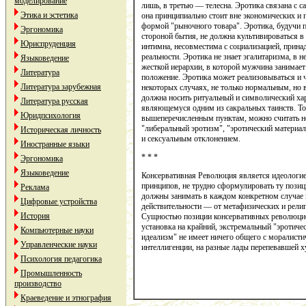
моделирование
лишь, в третью — телесна. Эротика связана с с
Этика и эстетика
она принципиально стоит вне экономических и 
формой "рыночного товара". Эротика, будучи п
Эргономика
стороной бытия, не должна культивироваться в
Юриспруденция
интимна, несовместима с социализацией, прин
реальности. Эротика не знает эгалитаризма, в н
Языковедение
жесткой иерархии, в которой мужчина занимае
Литература
положение. Эротика может реализовываться и ч
Литература зарубежная
некоторых случаях, не только нормальным, но
должна носить ритуальный и символический хара
Литература русская
являющемуся одним из сакральных таинств. Тол
Юридпсихология
вышеперечисленным пунктам, можно считать н
"либеральный эротизм", "эротический материал
Историческая личность
и сексуальным отклонением.
Иностранные языки
* * *
Эргономика
Языковедение
Консервативная Революция является идеологи
принципов, не трудно сформулировать ту поз
Реклама
должны занимать в каждом конкретном случае
Цифровые устройства
действительности — от метафизических и религ
История
Сущностью позиции консервативных революцио
установка на крайний, экстремальный "эротиче
Компьютерные науки
идеализм" не имеет ничего общего с моралист
Управленческие науки
интеллигенции, на разные лады перепевавшей 
Психология педагогика
Промышленность
производство
Краеведение и этнография