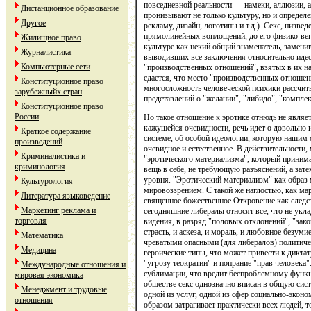
повседневной реальности — намеки, аллюзии, а
Дистанционное образование
пронизывают не только культуру, но и опреде
Другое
рекламу, дизайн, логотипы и т.д.). Секс, низве
прямолинейных воплощений, до его физико-вег
Жилищное право
культуре как некий общий знаменатель, замени
Журналистика
выводивших все заключения относительно идеол
Компьютерные сети
"производственных отношений", взятых в их н
сдается, что место "производственных отноше
Конституционное право
многосложность человеческой психики рассчит
зарубежныйх стран
представлений о "желании", "либидо", "комплек
Конституционное право
России
Но такое отношение к эротике отнюдь не явля
кажущейся очевидности, речь идет о довольно 
Краткое содержание
системе, об особой идеологии, которую нашим
произведений
очевидное и естественное. В действительности,
Криминалистика и
"эротического материализма", который приним
криминология
вещь в себе, не требующую разъяснений, а зат
уровня. "Эротический материализм" как образ
Культурология
мировоззрением. С такой же наглостью, как ма
Литература языковедение
священное божественное Откровение как следс
Маркетинг реклама и
сегодняшние либералы относят все, что не укл
торговля
видения, в разряд "половых отклонений", "зак
страсть, и аскеза, и мораль, и любовное безум
Математика
чреватыми опасными (для либералов) политиче
Медицина
героические типы, что может привести к диктат
"угрозу теократии" и попрание "прав человека
Международные отношения и
сублимации, что вредит беспроблемному функ
мировая экономика
обществе секс однозначно вписан в общую сист
Менеджмент и трудовые
одной из услуг, одной из сфер социально-экон
отношения
образом затрагивает практически всех людей, 