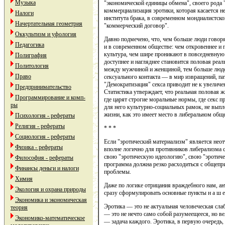
Музыка
"экономической единицы обмена", своего рода
коммерциализация эротики, которая касается не 
Налоги
института брака, в современном мондиалистск
Начертательная геометрия
"коммерческий договор".
Оккультизм и уфология
Давно подмечено, что, чем больше люди говоря
Педагогика
и в современном обществе: чем откровеннее и 
культура, чем шире проникают в повседневную
Полиграфия
доступнее и нагляднее становится половая реал
Политология
между мужчиной и женщиной, тем больше людей
Право
сексуального контакта — в мир извращений, п
"Демократизация" секса приводит не к увелич
Предпринимательство
Статистика утверждает, что реальная половая ж
Программирование и комп-
где царят строгие моральные нормы, где секс п
ры
для него культурно-социальных рамок, не выпл
жизни, как это имеет место в либеральном обще
Психология - рефераты
Религия - рефераты
* * *
Социология - рефераты
Если "эротический материализм" является нео
Физика - рефераты
вполне логично для противников либерализма 
свою "эротическую идеологию", свою "эротиче
Философия - рефераты
программа должна резко расходиться с общеп
Финансы деньги и налоги
проблемы.
Химия
Даже по логике отрицания враждебного нам, ан
Экология и охрана природы
сразу сформулировать основные пункты н а ш е 
Экономика и экономическая
Эротика — это не актуальная человеческая слаб
теория
— это не нечто само собой разумеещееся, но ве
Экономико-математическое
— задача каждого. Эротика, в первую очередь,