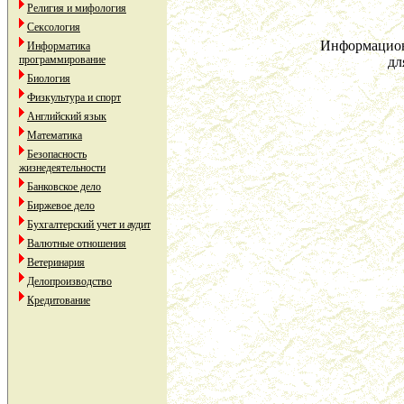
Религия и мифология
Сексология
Информацион
Информатика
программирование
дл
Биология
Физкультура и спорт
Английский язык
Математика
Безопасность
жизнедеятельности
Банковское дело
Биржевое дело
Бухгалтерский учет и аудит
Валютные отношения
Ветеринария
Делопроизводство
Кредитование