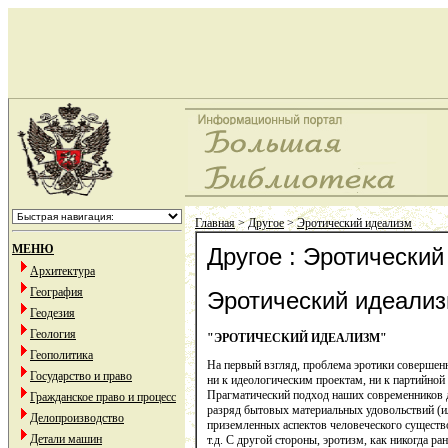
Главная
>
Другое
>
Эротический идеализм
МЕНЮ
Другое : Эротически
Архитектура
География
Эротический идеали
Геодезия
Геология
"
ЭРОТИЧЕСКИЙ ИДЕАЛИЗМ"
Геополитика
На первый взгляд, проблема эротики совершенн
Государство и право
ни к идеологическим проектам, ни к партийной
Прагматический подход наших современников д
Гражданское право и процесс
разряд бытовых материальных удовольствий (и
Делопроизводство
приземленных аспектов человеческого существо
Детали машин
т.д. С другой стороны, эротизм, как никогда ра