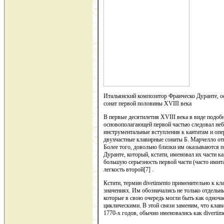
Итальянский композитор Франческо Дуранте, 
сонат первой половины XVIII века
В первые десятилетия XVIII века в виде подоб
основополагающей первой частью следовал неб
инструментальные вступления к кантатам и оп
двухчастные клавирные сонаты Б. Марчелло от
Более того, довольно близки им оказываются 
Дуранте, который, кстати, именовал их части ка
большую серьезность первой части (часто ими
легкость второй[7] .
Кстати, термин divetimento применительно к к
значениях. Им обозначались не только отдельны
которые в свою очередь могли быть как одноча
циклическими. В этой связи заменим, что клав
1770-х годов, обычно именовались как divertime