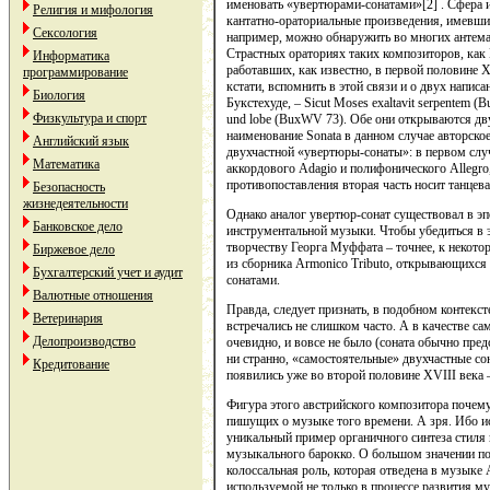
именовать «увертюрами-сонатами»[2] . Сфера 
Религия и мифология
кантатно-ораториальные произведения, имевш
Сексология
например, можно обнаружить во многих антем
Страстных ораториях таких композиторов, как
Информатика
работавших, как известно, в первой половине 
программирование
кстати, вспомнить в этой связи и о двух напис
Биология
Букстехуде, – Sicut Moses exaltavit serpentem (Bu
Физкультура и спорт
und lobe (BuxWV 73). Обе они открываются д
наименование Sonata в данном случае авторско
Английский язык
двухчастной «увертюры-сонаты»: в первом случ
Математика
аккордового Adagio и полифонического Allegro
противопоставления вторая часть носит танцев
Безопасность
жизнедеятельности
Однако аналог увертюр-сонат существовал в эп
Банковское дело
инструментальной музыки. Чтобы убедиться в э
творчеству Георга Муффата – точнее, к некотор
Биржевое дело
из сборника Armonico Tributo, открывающихс
Бухгалтерский учет и аудит
сонатами.
Валютные отношения
Правда, следует признать, в подобном контекс
Ветеринария
встречались не слишком часто. А в качестве са
Делопроизводство
очевидно, и вовсе не было (соната обычно пред
ни странно, «самостоятельные» двухчастные со
Кредитование
появились уже во второй половине XVIII века 
Фигура этого австрийского композитора почему
пишущих о музыке того времени. А зря. Ибо и
уникальный пример органичного синтеза стиля
музыкального барокко. О большом значении пос
колоссальная роль, которая отведена в музыке
используемой не только в процессе развития м