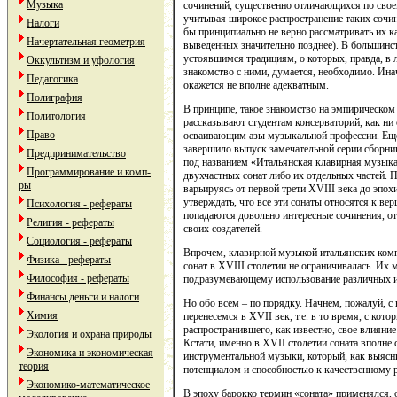
Музыка
сочинений, существенно отличающихся по свое
учитывая широкое распространение таких сочи
Налоги
бы принципиально не верно рассматривать их ка
Начертательная геометрия
выведенных значительно позднее). В большинс
устоявшимся традициям, о которых, правда, в л
Оккультизм и уфология
знакомство с ними, думается, необходимо. Ина
Педагогика
окажется не вполне адекватным.
Полиграфия
В принципе, такое знакомство на эмпирическом 
Политология
рассказывают студентам консерваторий, как ни
Право
осваивающим азы музыкальной профессии. Еще 
завершило выпуск замечательной серии сборн
Предпринимательство
под названием «Итальянская клавирная музыка»
Программирование и комп-
двухчастных сонат либо их отдельных частей. 
ры
варьируясь от первой трети XVIII века до эпох
утверждать, что все эти сонаты относятся к ве
Психология - рефераты
попадаются довольно интересные сочинения, 
Религия - рефераты
своих создателей.
Социология - рефераты
Впрочем, клавирной музыкой итальянских комп
Физика - рефераты
сонат в XVIII столетии не ограничивалась. Их
Философия - рефераты
подразумевающему использование различных и
Финансы деньги и налоги
Но обо всем – по порядку. Начнем, пожалуй, с
Химия
перенесемся в XVII век, т.е. в то время, с ко
распространившего, как известно, свое влияние
Экология и охрана природы
Кстати, именно в XVII столетии соната вполне
Экономика и экономическая
инструментальной музыки, который, как выясн
теория
потенциалом и способностью к качественному р
Экономико-математическое
В эпоху барокко термин «соната» применялся, 