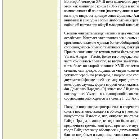
Во второй четверти XVIII века количество двух
этом как минимум с конца 1730-х годов в их пе
композиционный принцип (поначалу лишь в вид
наглядно видно на примере сонат Доменико Альб
внимание и еще одна весьма любопытная черта
побочной партии при общей мажорной тонально
Cтепень контраста между частями в двухчастны
ослабевала. Контраст этот проявлялся в самых
противопоставление музыки более обобщенной
сопровождалось обычно тематическим, фактур
Причем соотношение темпов могло быть различн
Vivace, Allegro – Presto. Более того, нередко в
часть сочинялась в миноре, то вторая зачастую
и тем более во второй половине XVIII столети
степени, чем прежде, ощущается «неравнозначн
уступает первой по размерам, а подчас и по сл
двухчастной форме в ней все чаще приходит ста
некоторых случаях форма второй части оказыва
dur Доменико Парадизи[9] начальное Allegro на
последующее Vivace – в «полноценной» сонатной,
соотношение наблюдается и в сонате F-dur Ант
Получив широкое распространение в творчеств
соната постепенно входила в обиход и у компо
полуострова. Известно, что, опираясь на итал
Гайдн. Правда, в молодые годы это были дово
предпочитал трехчастный цикл, причем с менуэт
годов Гайдн все чаще обращался к двухчастной
близки подобным в жанровом отношении сочине