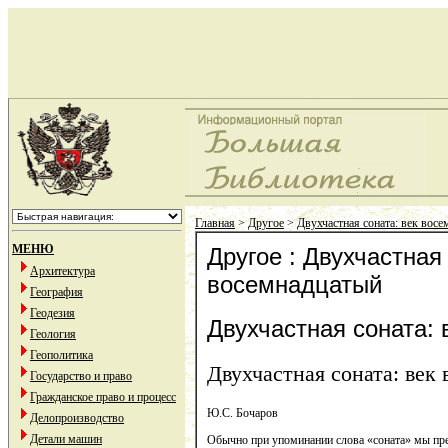
Главная
>
Другое
>
Двухчастная соната: век вос
МЕНЮ
Другое : Двухчастная 
Архитектура
восемнадцатый
География
Геодезия
Двухчастная соната:
Геология
Геополитика
Двухчастная соната: век
Государство и право
Гражданское право и процесс
Ю.С. Бочаров
Делопроизводство
Детали машин
Обычно при упоминании слова «соната» мы пре