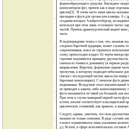
формообразующего средства. Наглядное свидет
композитором фуг, причем как в виде отдельных
циклов[3] . И очень часто такие циклы оказыв
прелюдии и фуги для органа или клавира. А с д
создании которых Альбрехтсбергер, по-видимом
используя при этом лишь «головную часть» хара
частей. Причем драматургический акцент явно д
часть.
В подтверждение тезиса о том, что, называя п
следовал барочной традиции, может служить то
современников, вовсе не стремился использова
слову, превосходно владел. Ее черты иногда п
строение подчиняется принципу двухчастности
сначала из тоники в доминанту (в первом разд
направлении. Впрочем, формально первая част
трезвучии, к которому подводит небольшое до
связки с последующей частью цикла (на манер 
барочных композициях). С началом фуги движ
подвижным. Вследствие этого внушительный «
не приводит к какому-либо композиционному «
фуги оказывается не такой уж большой, как мож
При этом в случае минорной первой части фуга
кстати, вполне соответствует классицистской 
циклических сочинений, как правило, в мажоре
Следует, однако, заметить, что свои двухчаст
называл не только сонатами. В ряде случаев он
и вовсе ограничивался лишь указанием количест
д.). Кстати, в сфере исполнительских составов