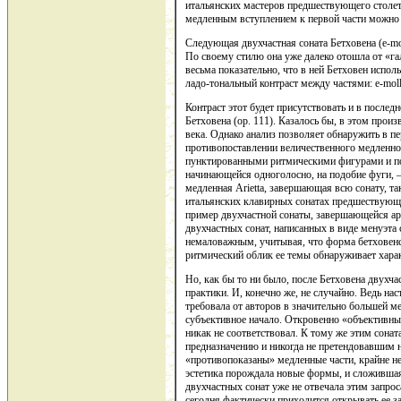
итальянских мастеров предшествующего столети
медленным вступлением к первой части можно н
Следующая двухчастная соната Бетховена (e-mol
По своему стилю она уже далеко отошла от «г
весьма показательно, что в ней Бетховен испо
ладо-тональный контраст между частями: e-moll 
Контраст этот будет присутствовать и в послед
Бетховена (ор. 111). Казалось бы, в этом прои
века. Однако анализ позволяет обнаружить в пе
противопоставлении величественного медленно
пунктированными ритмическими фигурами и п
начинающейся одноголосно, на подобие фуги, 
медленная Arietta, завершающая всю сонату, та
итальянских клавирных сонатах предшествующе
пример двухчастной сонаты, завершающейся ари
двухчастных сонат, написанных в виде менуэта 
немаловажным, учитывая, что форма бетховенс
ритмический облик ее темы обнаруживает хара
Но, как бы то ни было, после Бетховена двухч
практики. И, конечно же, не случайно. Ведь на
требовала от авторов в значительно большей м
субъективное начало. Откровенно «объективны
никак не соответствовал. К тому же этим сона
предназначению и никогда не претендовавшим 
«противопоказаны» медленные части, крайне н
эстетика порождала новые формы, и сложившая
двухчастных сонат уже не отвечала этим запрос
сегодня фактически приходится открывать ее з