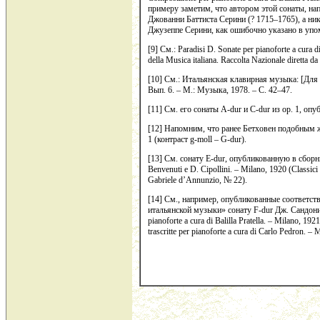
примеру заметим, что автором этой сонаты, нап
Джованни Баттиста Серини (? 1715–1765), а ни
Джузеппе Серини, как ошибочно указано в упо
[9] См.: Paradisi D. Sonate per pianoforte a cura d
della Musica italiana. Raccolta Nazionale diretta 
[10] См.: Итальянская клавирная музыка: [Для ф
Вып. 6. – М.: Музыка, 1978. – С. 42–47.
[11] См. его сонаты A-dur и C-dur из ор. 1, оп
[12] Напомним, что ранее Бетховен подобным ж
1 (контраст g-moll – G-dur).
[13] См. сонату E-dur, опубликованную в сборнике
Benvenuti e D. Cipollini. – Milano, 1920 (Classici 
Gabriele d’Annunzio, № 22).
[14] См., например, опубликованные соответств
итальянской музыки» сонату F-dur Дж. Сандони 
pianoforte a cura di Balilla Pratella. – Milano, 1
trascritte per pianoforte a cura di Carlo Pedron. – 