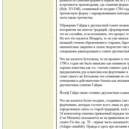
развитости сонатной формы в первой части у Г
встречаются произведения, где сонатная форма и
(Hob. XVI/40), сочиненной не позднее 1784 года
трехчастную форму с варьированными повторам
часть также трехчастна.
Обращение Гайдна к двухчастной сонате можно 
восприятия им многих традиций, сформировавш
это не случайно, если вспомнить, что процесс е
Но вот что касается Моцарта, то он уже явилс
меньшей степени обремененного старыми, баро
окончательно закрепил в своем творчестве тип 
совершенно равнодушным к сонате двухчастно
Что же касается Бетховена, то он проявил в эт
1790-х годов им было написано как минимум три
хорошо известны как т.н. «легкие сонаты» для ф
предназначена для клавесина или фортепиано в 
сонат самого же Бетховена эти сочинения не 
отношении и действительно близки как итальян
двухчастным сонатам Гайдна.
Йозеф Гайдн также сочинял двухчастные клав
Что же касается более поздних, созданных уже 
фортепиано, которые состоят всего лишь из дву
определенную связь со старой традицией, хотя о
54 композитор изменил привычный порядок пос
d’un Minuetto) оказывается не на привычном вт
сонате Fis-dur, op. 78 – первая часть оказыва
(Adagio cantabile). Правда и здесь при желани