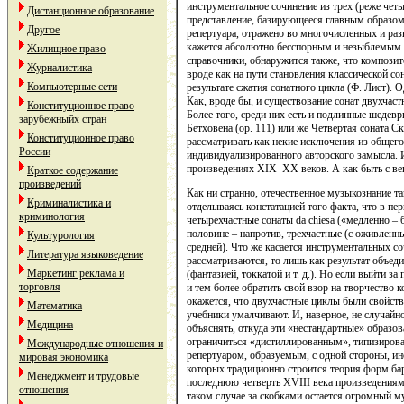
инструментальное сочинение из трех (реже чет
Дистанционное образование
представление, базирующееся главным образом
Другое
репертуара, отражено во многочисленных и ра
кажется абсолютно бесспорным и незыблемым. 
Жилищное право
справочники, обнаружится также, что композит
Журналистика
вроде как на пути становления классической со
Компьютерные сети
результате сжатия сонатного цикла (Ф. Лист). О
Как, вроде бы, и существование сонат двухчаст
Конституционное право
Более того, среди них есть и подлинные шедевр
зарубежныйх стран
Бетховена (ор. 111) или же Четвертая соната 
Конституционное право
рассматривать как некие исключения из общего 
России
индивидуализированного авторского замысла. И
произведениях XIX–XX веков. А как быть с в
Краткое содержание
произведений
Как ни странно, отечественное музыкознание так
Криминалистика и
отделываясь констатацией того факта, что в п
криминология
четырехчастные сонаты da chiesa («медленно – 
половине – напротив, трехчастные (с оживлен
Культурология
средней). Что же касается инструментальных соч
Литература языковедение
рассматриваются, то лишь как результат объе
Маркетинг реклама и
(фантазией, токкатой и т. д.). Но если выйти 
торговля
и тем более обратить свой взор на творчество 
окажется, что двухчастные циклы были свойств
Математика
учебники умалчивают. И, наверное, не случайн
Медицина
объяснять, откуда эти «нестандартные» образов
ограничиться «дистиллированным», типизиров
Международные отношения и
репертуаром, образуемым, с одной стороны, и
мировая экономика
которых традиционно строится теория форм бар
Менеджмент и трудовые
последнюю четверть XVIII века произведениями
отношения
таком случае за скобками остается огромный м