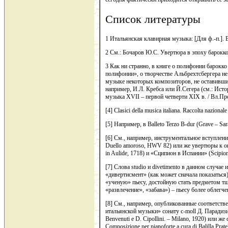
Список литературы
1 Итальянская клавирная музыка: [Для ф.-п.]. 
2 См.: Бочаров Ю.С. Увертюра в эпоху барокко:
3 Как ни странно, в книге о полифонии барокко
полифонии», о творчестве Альбрехтсбергера не 
музыке некоторых композиторов, не оставивши
например, И.Л. Кребса или Й.Сегера (см.: Ист
музыка XVII – первой четверти XIX в. / Вл.Пр
[4] Clasici della musica italiana. Raccolta naziona
[5] Например, в Balleto Terzo B-dur (Grave – Sar
[6] См., например, инструментальное вступлени
Duello amoroso, HWV 82) или же увертюры к оп
in Aulide, 1718) и «Сципион в Испании» (Scipion
[7] Слова studio и divetimento в данном случае
«дивертисмент» (как может сначала показаться).
«ученую» пьесу, достойную стать предметом тща
«развлечение», «забава») – пьесу более облегч
[8] См., например, опубликованные соответстве
итальянской музыки» сонату c-moll Д. Парадизи (P
Benvenuti e D. Cipollini. – Milano, 1920) или же
Composizione per pianoforte a cura di Balilla Pr