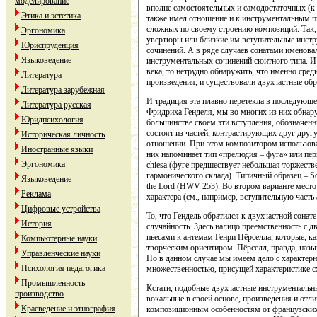
моделирование
вполне самостоятельных и самодостаточных (к 
Этика и эстетика
также имел отношение и к инструментальным п
сложных по своему строению композиций. Так,
Эргономика
увертюры или близкие им вступительные инстр
Юриспруденция
сочинений. А в ряде случаев сонатами именова
Языковедение
инструментальных сочинений сюитного типа. И
века, то нетрудно обнаружить, что именно сред
Литература
произведения, и существовали двухчастные обр
Литература зарубежная
И традиция эта плавно перетекла в последующе
Литература русская
Фридриха Генделя, мы во многих из них обнар
Юридпсихология
большинстве своем эти вступления, обозначенн
состоят из частей, контрастирующих друг друг
Историческая личность
отношении. При этом композитором использова
Иностранные языки
них напоминает тип «прелюдия – фуга» или пер
Эргономика
chiesa (фуге предшествует небольшая торжеств
гармонического склада). Типичный образец – So
Языковедение
the Lord (HWV 253). Во втором варианте место
Реклама
характера (см., например, вступительную часть 
Цифровые устройства
То, что Гендель обратился к двухчастной сонат
История
случайность. Здесь налицо преемственность с
пьесами к антемам Генри Пёрселла, которые, к
Компьютерные науки
творческим ориентиром. Пёрселл, правда, назы
Управленческие науки
Но в данном случае мы имеем дело с характер
Психология педагогика
множественностью, присущей характеристике с
Промышленность
Кстати, подобные двухчастные инструментальн
производство
вокальные в своей основе, произведения и отл
Краеведение и этнография
композиционным особенностям от французских 