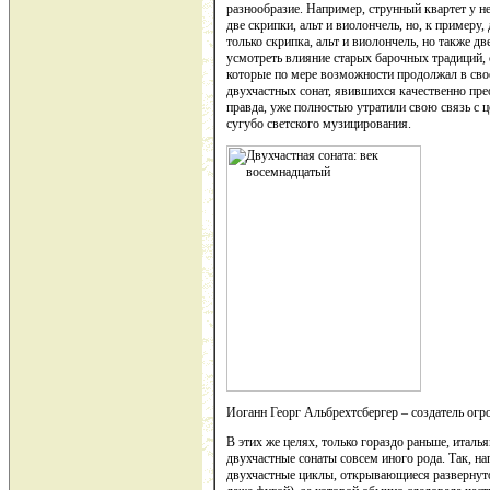
разнообразие. Например, струнный квартет у не
две скрипки, альт и виолончель, но, к примеру, 
только скрипка, альт и виолончель, но также дв
усмотреть влияние старых барочных традиций,
которые по мере возможности продолжал в сво
двухчастных сонат, явившихся качественно пре
правда, уже полностью утратили свою связь с 
сугубо светского музицирования.
Иоганн Георг Альбрехтсбергер – создатель огр
В этих же целях, только гораздо раньше, итал
двухчастные сонаты совсем иного рода. Так, на
двухчастные циклы, открывающиеся развернут