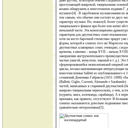
даже фугой), за которой обычно следовала част
проступающей жанровой, танцевальная основой 
можно обнаружить в многотомном издании Г. д
музыки»[4] . В зарубежном музыкознании их ино
тем самым, что обычно они состоят из двух час
характеру музыки. Но, пожалуй, более существ
танцевального финала при более или менее аб
начальной части. Эта композиционно-драматурги
характерна для двухчастных сонат итальянских
хотя на место барочной стилистике придет уже к
форма, которой в сонатах того же Марчелло ещ
двухчастных клавирных сонат, очевидно, следуе
времени, а именно – конца XVII – начала XVIII
завершения инструментального преимущественн
частью (жигой, менуэтом, чаконой и т. д.). Это б
сформировавшейся неаполитанской оперной си
циклы, весьма напоминающие интересующие нас 
многочисленные balletti из опубликованного в 
сочинений Доменико Габриели (1651–1690) «Ба
(Balletti, Gighe, Correnti, Alemande e Sarabande
частей, написанных в старинной двухчастной (
жанрово-танцевальная первооснова, о чем, кст
(куранта, жига, аллеманда, сарабанда). А в пе
признаки, как правило, отсутствуют. В больши
сонатах оказываются довольно подвижные пьесы
сравнительно неторопливые[5] .