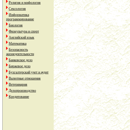
Религия и мифология
Сексология
Информатика
программирование
Биология
Физкультура и спорт
Английский язык
Математика
Безопасность
жизнедеятельности
Банковское дело
Биржевое дело
Бухгалтерский учет и аудит
Валютные отношения
Ветеринария
Делопроизводство
Кредитование