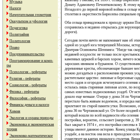
капитану Ромейко, а к 1899 г. сельцо Бирюлев
Музыка
Донату Адамовичу Печонтковскому. К этому вр
Налоги
Незадолго до первой мировой войны в сельце 
столетии в окрестности Бирюлева специально п
Начертательная геометрия
Оккультизм и уфология
Оба сельца принадлежали к приходу церкви По
сохранилась и недавно открылась для верующих
Педагогика
дороги).
Полиграфия
Сегодня почти ничто не напоминает нам об эти
Политология
одной из усадеб юга теперешней Москвы, истор
Право
Дмитрия Осиповича Шеппинга: “Нигде так скоро
Предпринимательство
недавней оседлости: не только после крестьянс
каменных церквей и барских хором, ничего вско
Программирование и комп-
заросших ивняком и бурьяном. О существовани
ры
деревянные кресты, обозначающие бывшее мест
Психология - рефераты
можно догадаться о расположении прежних усад
растительное царство: липовые и березовые са
Религия - рефераты
место садов и огородов исчезнувшего селения 
Социология - рефераты
осталась лишь старинная липовая аллея, по во
Физика - рефераты
самых известных подмосковных усадеб. От ист
дошло еще меньше. Озерцо у дома 34 по Чертан
Философия - рефераты
перестало быть живым водоемом, и изредка на
Финансы деньги и налоги
прилетают по старой памяти утки. Возможно, от
дома 36 по Чертановской ул. От более поздней
Химия
который вошли по всей видимости оба селения 
Экология и охрана природы
постройки, вероятно, сельсовет (напротив д. 3
Экономика и экономическая
был закрыт в 1974 г., его постройки снесены в 
теория
улицы имеют давнюю историю. Конец улицы К
усадьбе, а на восток она вела в приходское се
Экономико-математическое
существует на картах прошлого столетия. Веро