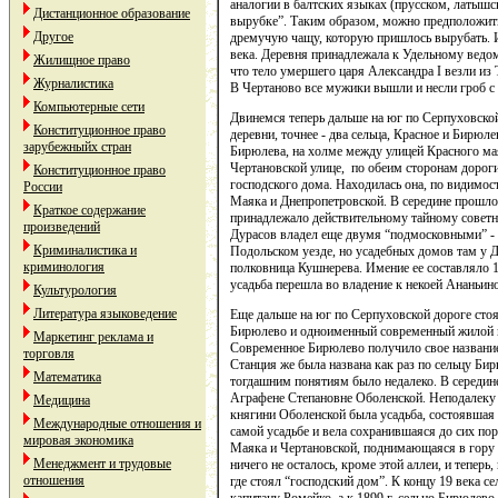
аналогии в балтских языках (прусском, латышск
Дистанционное образование
вырубке”. Таким образом, можно предположить
Другое
дремучую чащу, которую пришлось вырубать. И
века. Деревня принадлежала к Удельному ведом
Жилищное право
что тело умершего царя Александра I везли из 
Журналистика
В Чертаново все мужики вышли и несли гроб с 
Компьютерные сети
Двинемся теперь дальше на юг по Серпуховской
Конституционное право
деревни, точнее - два сельца, Красное и Бирюл
зарубежныйх стран
Бирюлева, на холме между улицей Красного м
Чертановской улице, по обеим сторонам дороги
Конституционное право
господского дома. Находилась она, по видимо
России
Маяка и Днепропетровской. В середине прошлог
Краткое содержание
принадлежало действительному тайному совет
произведений
Дурасов владел еще двумя “подмосковными” -
Криминалистика и
Подольском уезде, но усадебных домов там у Д
криминология
полковница Кушнерева. Имение ее составляло 1
усадьба перешла во владение к некоей Ананьин
Культурология
Литература языковедение
Еще дальше на юг по Серпуховской дороге стоя
Бирюлево и одноименный современный жилой м
Маркетинг реклама и
Современное Бирюлево получило свое название
торговля
Станция же была названа как раз по сельцу Бир
Математика
тогдашним понятиям было недалеко. В середине
Аграфене Степановне Оболенской. Неподалеку о
Медицина
княгини Оболенской была усадьба, состоявшая 
Международные отношения и
самой усадьбе и вела сохранившаяся до сих по
мировая экономика
Маяка и Чертановской, поднимающаяся в гору 
Менеджмент и трудовые
ничего не осталось, кроме этой аллеи, и теперь
отношения
где стоял “господский дом”. К концу 19 века с