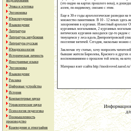
моделирование
(это видно на картах прошлого века), и дошедш
Этика и эстетика
аллея, по-видимому, связано с этим.
Эргономика
Еще в 30-е годы археологические разведки на
Юриспруденция
множество памятников. В 10 - 12 веках здесь ж
захоронения в курганах. Известный археолог О
Языковедение
курганных могильников, 2 курганных могильник
Литература
вятических курганов находился где-то рядом 
Литература зарубежная
тянущемся у леса вдоль Днепропетровской улиц
поселение вятичей. Сегодня, насколько можно с
Литература русская
Юридпсихология
Заключая эту статью, хочу попросить читателей
бывшие жители Бирюлева, Красного и других о
Историческая личность
воспоминаниями о прошлом той земли, на кото
Иностранные языки
Материал взят ссайта http://moskvoved.narod.ru/
Эргономика
Языковедение
Реклама
Цифровые устройства
История
Компьютерные науки
Управленческие науки
Информацион
Психология педагогика
дл
Промышленность
производство
Краеведение и этнография