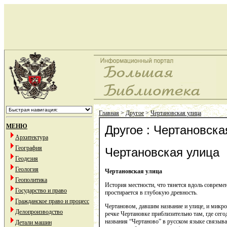
Главная
>
Другое
>
Чертановская улица
МЕНЮ
Другое : Чертановска
Архитектура
География
Чертановская улица
Геодезия
Геология
Чертановская улица
Геополитика
История местности, что тянется вдоль соврем
Государство и право
простирается в глубокую древность.
Гражданское право и процесс
Чертановом, давшим название и улице, и микр
Делопроизводство
речке Чертановке приблизительно там, где сег
названия “Чертаново” в русском языке связывае
Детали машин