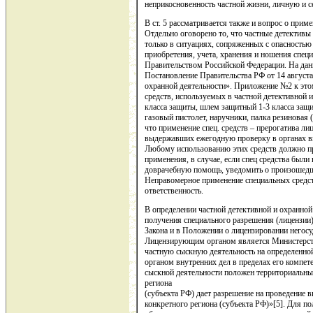
неприкосновенность частной жизни, личную и 
В ст. 5 рассматривается также и вопрос о прим
Отдельно оговорено то, что частные детективы
только в ситуациях, сопряженных с опасностью
приобретения, учета, хранения и ношения спец
Правительством Российской Федерации. На дан
Постановление Правительства РФ от 14 августа
охранной деятельности». Приложение №2 к эт
средств, используемых в частной детективной 
класса защиты, шлем защитный 1-3 класса защи
газовый пистолет, наручники, палка резиновая 
что применение спец. средств – прерогатива л
выдержавших ежегодную проверку в органах вн
Любому использованию этих средств должно п
применения, в случае, если спец средства были
доврачебную помощь, уведомить о произошедш
Неправомерное применение специальных средст
ответственность.
В определении частной детективной и охранной
получения специального разрешения (лицензии)
Закона и в Положении о лицензировании негосу
Лицензирующим органом является Министерств
частную сыскную деятельность на определенн
органом внутренних дел в пределах его компет
сыскной деятельности положен территориальны
региона
(субъекта РФ) дает разрешение на проведение 
конкретного региона (субъекта РФ)»[5]. Для п