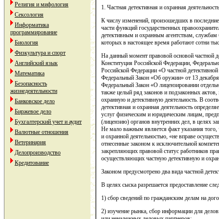
Религия и мифология
1. Частная детективная и охранная деятельность
Сексология
К числу изменений, произошедших в последние 
Информатика
части функций государственных правоохраните
программирование
детективным и охранным агентствам, службам б
Биология
которых в настоящее время работают сотни тыс
Физкультура и спорт
На данный момент правовой основой частной д
Английский язык
Конституция Российской Федерации, Федеральн
Российской Федерации «О частной детективной 
Математика
Федеральный Закон «Об оружии» от 13 декабря 
Безопасность
Федеральный Закон «О лицензировании отдельн
жизнедеятельности
также целый ряд законов и подзаконных актов,
охранную и детективную деятельность. В соот
Банковское дело
детективная и охранная деятельность определя
Биржевое дело
услуг физическим и юридическим лицам, пред
Бухгалтерский учет и аудит
(лицензию) органов внутренних дел, в целях з
Не мало важным является факт указания того,
Валютные отношения
и охранной деятельностью, «не вправе осущест
Ветеринария
отнесенные законом к исключительной компетен
закрепляющих правовой статус работников пра
Делопроизводство
осуществляющих частную детективную и охранн
Кредитование
Законом предусмотрено два вида частной детект
В целях сыска разрешается предоставление сл
1) сбор сведений по гражданским делам на дого
2) изучение рынка, сбор информации для дело
или ненадежных деловых партнеров;