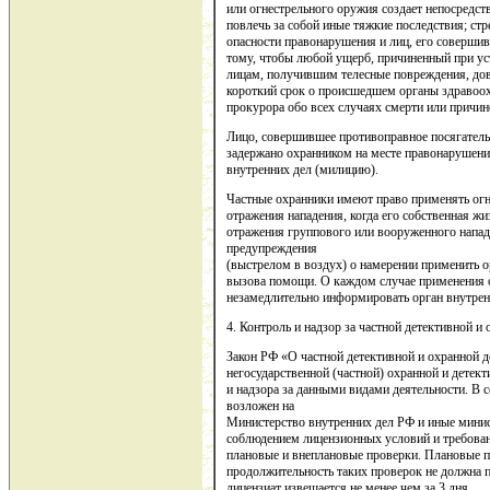
или огнестрельного оружия создает непосредст
повлечь за собой иные тяжкие последствия; стр
опасности правонарушения и лиц, его соверши
тому, чтобы любой ущерб, причиненный при ус
лицам, получившим телесные повреждения, до
короткий срок о происшедшем органы здравоох
прокурора обо всех случаях смерти или причи
Лицо, совершившее противоправное посягатель
задержано охранником на месте правонарушени
внутренних дел (милицию).
Частные охранники имеют право применять огн
отражения нападения, когда его собственная жи
отражения группового или вооруженного напад
предупреждения
(выстрелом в воздух) о намерении применить ор
вызова помощи. О каждом случае применения 
незамедлительно информировать орган внутрен
4. Контроль и надзор за частной детективной и
Закон РФ «О частной детективной и охранной 
негосударственной (частной) охранной и детек
и надзора за данными видами деятельности. В 
возложен на
Министерство внутренних дел РФ и иные минист
соблюдением лицензионных условий и требован
плановые и внеплановые проверки. Плановые пр
продолжительность таких проверок не должна 
лицензиат извещается не менее чем за 3 дня.