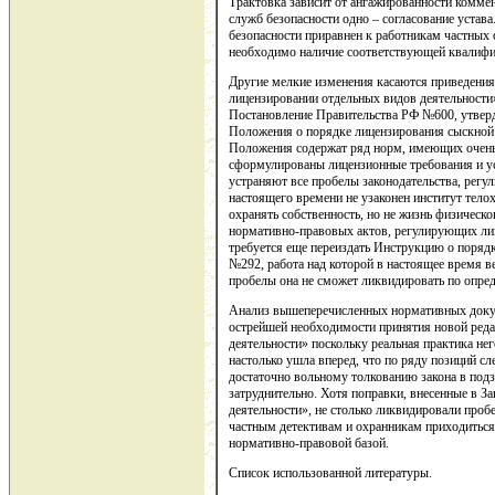
Трактовка зависит от ангажированности коммен
служб безопасности одно – согласование устава
безопасности приравнен к работникам частных 
необходимо наличие соответствующей квалифик
Другие мелкие изменения касаются приведения
лицензировании отдельных видов деятельност
Постановление Правительства РФ №600, утвер
Положения о порядке лицензирования сыскной 
Положения содержат ряд норм, имеющих очень
сформулированы лицензионные требования и ус
устраняют все пробелы законодательства, регу
настоящего времени не узаконен институт тел
охранять собственность, но не жизнь физическо
нормативно-правовых актов, регулирующих лиц
требуется еще переиздать Инструкцию о поря
№292, работа над которой в настоящее время в
пробелы она не сможет ликвидировать по опреде
Анализ вышеперечисленных нормативных доку
острейшей необходимости принятия новой реда
деятельности» поскольку реальная практика не
настолько ушла вперед, что по ряду позиций сл
достаточно вольному толкованию закона в подз
затруднительно. Хотя поправки, внесенные в З
деятельности», не столько ликвидировали пробе
частным детективам и охранникам приходиться
нормативно-правовой базой.
Список использованной литературы.