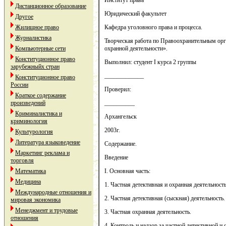
Институт права
Дистанционное образование
Юридический факультет
Другое
Жилищное право
Кафедра уголовного права и процесса.
Журналистика
Творческая работа по Правоохранительным орг
Компьютерные сети
охранной деятельности».
Конституционное право
Выполнил: студент I курса 2 группы
зарубежныйх стран
_____________
Конституционное право
России
Проверил:
Краткое содержание
произведений
__________
Криминалистика и
Архангельск
криминология
2003г.
Культурология
Литература языковедение
Содержание.
Маркетинг реклама и
Введение
торговля
Математика
I. Основная часть:
Медицина
1. Частная детективная и охранная деятельность
Международные отношения и
2. Частная детективная (сыскная) деятельность.
мировая экономика
Менеджмент и трудовые
3. Частная охранная деятельность.
отношения
4. Контроль и надзор за частной детективной и