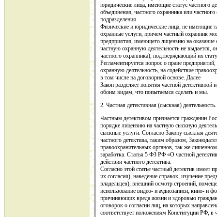
юридические лица, имеющие статус частного де
объединения, частного охранника или частного
подразделения.
Физические и юридические лица, не имеющие та
охранные услуги, причем частный охранник мож
предприятия, имеющего лицензию на оказание 
частную охранную деятельность не выдается, о
частного охранника), подтверждающий их стату
Регламентируется вопрос о праве предприятий
охранную деятельность, на содействие правоох
в том числе на договорной основе. Далее
Закон разделяет понятия частной детективной и
обоим видам, что попытаемся сделать и мы.
2. Частная детективная (сыскная) деятельность.
Частным детективом признается гражданин Ро
порядке лицензию на частную сыскную деятел
сыскные услуги. Согласно Закону сыскная дея
частного детектива, таким образом, Законодате
правоохранительных органов, так же лишенном
заработка. Статья 5 ФЗ РФ «О частной детекти
действии частного детектива.
Согласно этой статье частный детектив имеет п
их согласия), наведение справок, изучение пре
владельцев), внешний осмотр строений, помеще
использование видео- и аудиозаписи, кино- и ф
причиняющих вреда жизни и здоровью граждан
оговорок о согласии лиц, на которых направлена
соответствует положениям Конституции РФ, в ча