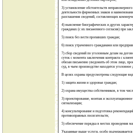
3) установление обстоятельств неправомерного
деятельности фирменных знаков и наименований
разглашения сведений, составляющих коммерч
4) выяснение биографических и других характ
гражданах (с их письменного согласия) при за
5) поиск без вести пропавших граждан;
6) поиск утраченного гражданами или предпри
7) сбор сведений по уголовным делам на догово
суток с момента заключения контракта с клиен
обязан письменно уведомить об этом лицо, про
суд, в чьем производстве находится уголовное 
В целях охраны предусмотрены следующие вид
1) защита жизни и здоровья граждан;
2) охрана имущества собственников, в том числ
3) проектирование, монтаж и эксплуатационно
сигнализации;
4) консультирование и подготовка рекомендац
противоправных посягательств;
5) обеспечение порядка в местах проведения м
Указанные выше услуги, особо подчеркивается 