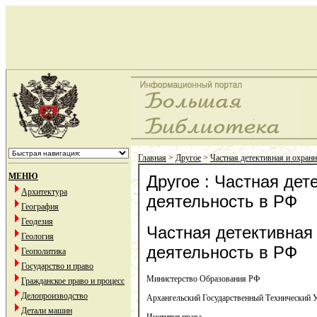
Главная
>
Другое
>
Частная детективная и охранн
МЕНЮ
Другое : Частная дет
Архитектура
деятельность в РФ
География
Геодезия
Частная детективная
Геология
деятельность в РФ
Геополитика
Государство и право
Министерство Образования РФ
Гражданское право и процесс
Делопроизводство
Архангельский Государственный Технический 
Детали машин