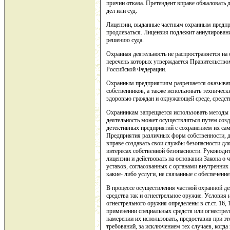
причин отказа. Претендент вправе обжаловать
дел или суд.
Лицензии, выданные частным охранным предпр
продлеваться. Лицензия подлежит аннулировани
решению суда.
Охранная деятельность не распространяется на
перечень которых утверждается Правительство
Российской Федерации.
Охранным предприятиям разрешается оказыват
собственников, а также использовать техническ
здоровью граждан и окружающей среде, средств
Охранникам запрещается использовать методы
деятельность может осуществляться путем соз
детективных предприятий с сохранением их сам
Предприятия различных форм собственности, д
вправе создавать свои службы безопасности дл
интересах собственной безопасности. Руководи
лицензии и действовать на основании Закона о 
уставов, согласованных с органами внутренних
какие- либо услуги, не связанные с обеспечени
В процессе осуществления частной охранной де
средства так и огнестрельное оружие. Условия
огнестрельного оружия определены в ст.ст. 16,
применении специальных средств или огнестрел
намерении их использовать, предоставив при э
требований, за исключением тех случаев, когд