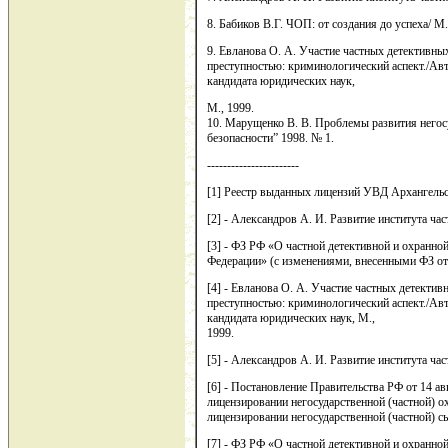
8. Бабиков В.Г. ЧОП: от создания до успеха/ 
9. Евланова О. А. Участие частных детективны
преступностью: криминологический аспект./Авт
кандидата юридических наук,
М., 1999.
10. Марущенко В. В. Проблемы развития негос
безопасности” 1998. № 1.
-----------------------
[1] Реестр выданных лицензий УВД Архангельс
[2] - Александров А. И. Развитие института ча
[3] - ФЗ РФ «О частной детективной и охранной
Федерации» (с изменениями, внесенными ФЗ от
[4] - Евланова О. А. Участие частных детектив
преступностью: криминологический аспект./Авт
кандидата юридических наук, М.,
1999.
[5] - Александров А. И. Развитие института ча
[6] - Постановление Правительства РФ от 14 
лицензировании негосударственной (частной) о
лицензировании негосударственной (частной) с
[7] - ФЗ РФ «О частной детективной и охранно