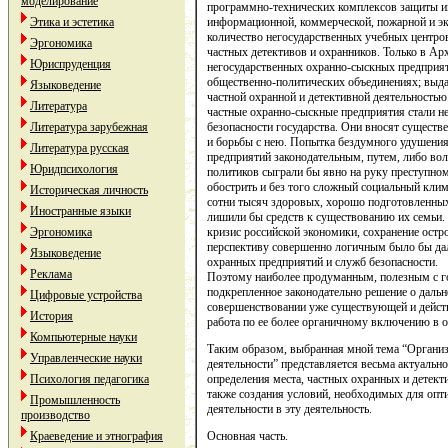
моделирование
программно-технических комплексов защиты и
Этика и эстетика
информационной, коммерческой, пожарной и эк
количество негосударственных учебных центро
Эргономика
частных детективов и охранников. Только в Ар
Юриспруденция
негосударственных охранно-сыскных предприят
общественно-политических объединениях; выдан
Языковедение
частной охранной и детективной деятельность
Литература
частные охранно-сыскные предприятия стали н
Литература зарубежная
безопасности государства. Они вносят существ
и борьбы с нею. Попытка бездумного удушения
Литература русская
предприятий законодательным, путем, либо в
Юридпсихология
политиков сыграли бы явно на руку преступном
обострить и без того сложный социальный клим
Историческая личность
сотни тысяч здоровых, хорошо подготовленны
Иностранные языки
лишили бы средств к существованию их семьи
Эргономика
кризис российской экономики, сохранение ост
перспективу совершенно логичным было бы дал
Языковедение
охранных предприятий и служб безопасности.
Реклама
Поэтому наиболее продуманным, полезным с го
подкрепленное законодательно решение о даль
Цифровые устройства
совершенствовании уже существующей и дейст
История
работа по ее более органичному включению в о
Компьютерные науки
Таким образом, выбранная мной тема “Организ
Управленческие науки
деятельности” представляется весьма актуальн
Психология педагогика
определения места, частных охранных и детект
также создания условий, необходимых для опт
Промышленность
деятельности в эту деятельность.
производство
Краеведение и этнография
Основная часть.