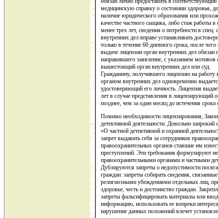
обязан лично предоставить в соответствующий 
медицинскую справку о состоянии здоровья, д
наличие юридического образования или прохож
качестве частного сыщика, либо стаж работы в
менее трех лет, сведения о потребности в спец.
внутренних дел вправе устанавливать достовер
только в течение 60 дневного срока, после чего
выдаче лицензии орган внутренних дел обязан
направившего заявление, с указанием мотивов 
вышестоящий орган внутренних дел или суд.
Гражданину, получившего лицензию на работу в
органом внутренних дел одновременно выдается
удостоверяющий его личность. Лицензия выдаетс
лет в случае представления в лицензирующий о
позднее, чем за один месяц до истечения срока 
Помимо необходимости лицензирования, Закон 
детективной деятельности. Довольно широкий с
«О частной детективной и охранной деятельнос
запрет выдавать себя за сотрудников правоохра
правоохранительных органов ставшие им изве
преступлений. Эти требования формулируют н
правоохранительными органами и частными де
Дублируются запреты о недопустимости посяга
граждан: запреты собирать сведения, связанны
религиозными убеждениями отдельных лиц, при
здоровье, честь и достоинство граждан. Закре
запреты фальсифицировать материалы или ввод
информацию, использовать ее вопреки интересам
нарушение данных положений влечет установле