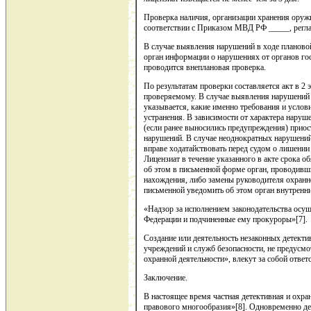
Проверка наличия, организации хранения оружи
соответствии с Приказом МВД РФ _____, рег
В случае выявления нарушений в ходе планово
орган информации о нарушениях от органов гос
проводится внеплановая проверка.
По результатам проверки составляется акт в 2 
проверяемому. В случае выявления нарушений 
указывается, какие именно требования и услов
устранения. В зависимости от характера нару
(если ранее выносились предупреждения) приос
нарушений. В случае неоднократных нарушений
вправе ходатайствовать перед судом о лишении
Лицензиат в течение указанного в акте срока о
об этом в письменной форме орган, проводивши
нахождения, либо замены руководителя охранн
письменной уведомить об этом орган внутренни
«Надзор за исполнением законодательства осу
Федерации и подчиненные ему прокуроры»[7].
Создание или деятельность незаконных детект
учреждений и служб безопасности, не предусм
охранной деятельности», влекут за собой ответ
Заключение.
В настоящее время частная детективная и охра
правового многообразия»[8]. Одновременно д