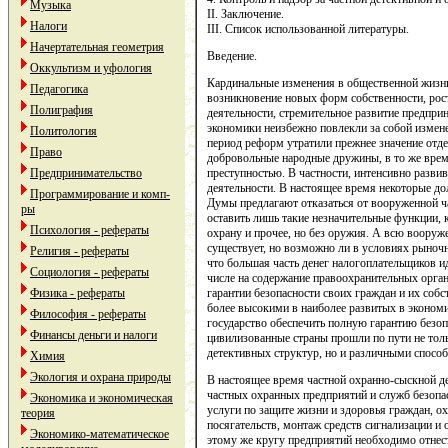
Музыка
II. Заключение.
Налоги
III. Список использованной литературы.
Начертательная геометрия
Введение.
Оккультизм и уфология
Кардинальные изменения в общественной жизни,
Педагогика
возникновение новых форм собственности, рос
Полиграфия
деятельности, стремительное развитие предпри
экономики неизбежно повлекли за собой измене
Политология
период реформ утратили прежнее значение отд
Право
добровольные народные дружины, в то же врем
Предпринимательство
преступностью. В частности, интенсивно развив
деятельности. В настоящее время некоторые д
Программирование и комп-
Думы предлагают отказаться от вооруженной ч
ры
оставить лишь такие незначительные функции,
Психология - рефераты
охрану и прочее, но без оружия. А всю воору
существует, но возможно ли в условиях рыночн
Религия - рефераты
что большая часть денег налогоплательщиков ид
Социология - рефераты
числе на содержание правоохранительных органо
Физика - рефераты
гарантии безопасности своих граждан и их собс
более высокими в наиболее развитых в экономи
Философия - рефераты
государство обеспечить полную гарантию безоп
Финансы деньги и налоги
цивилизованные страны прошли по пути не тол
детективных структур, но и различными спосо
Химия
Экология и охрана природы
В настоящее время частной охранно-сыскной д
частных охранных предприятий и служб безопа
Экономика и экономическая
услуги по защите жизни и здоровья граждан, ох
теория
посягательств, монтаж средств сигнализации и
Экономико-математическое
этому же кругу предприятий необходимо отне